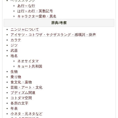
ヘッズスラング
あ行～な行
は行～わ行・英数記号
キャラクター愛称・異名
辞典/考察
ニンジャについて
アイサツ・コトワザ・ヤクザスラング・感嘆詞・掛声
カラテ
ジツ
武器
地名
ネオサイタマ
キョート共和国
生物
乗り物
食文化・薬物
芸能・アート・文化
ブディズム関連
コトダマ空間
各所の文字
年表
小ネタ・元ネタなど