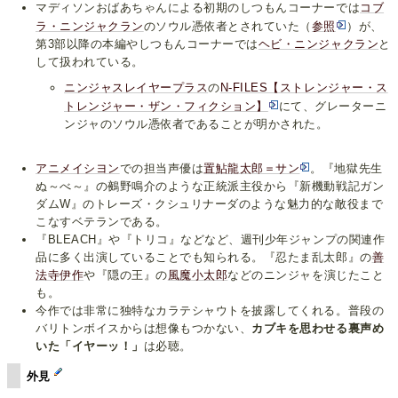
マディソンおばあちゃんによる初期のしつもんコーナーでは
コブ
ラ・ニンジャクラン
のソウル憑依者とされていた（
参照
）が、
第3部以降の本編やしつもんコーナーでは
ヘビ・ニンジャクラン
と
して扱われている。
ニンジャスレイヤープラス
の
N-FILES【ストレンジャー・ス
トレンジャー・ザン・フィクション】
にて、グレーターニ
ンジャのソウル憑依者であることが明かされた。
アニメイシヨン
での担当声優は
置鮎龍太郎＝サン
。『地獄先生
ぬ～べ～』の鵺野鳴介のような正統派主役から『新機動戦記ガン
ダムW』のトレーズ・クシュリナーダのような魅力的な敵役まで
こなすベテランである。
『BLEACH』や『トリコ』などなど、週刊少年ジャンプの関連作
品に多く出演していることでも知られる。『忍たま乱太郎』の
善
法寺伊作
や『隠の王』の
風魔小太郎
などのニンジャを演じたこと
も。
今作では非常に独特なカラテシャウトを披露してくれる。普段の
バリトンボイスからは想像もつかない、
カブキを思わせる裏声め
いた「イヤーッ！」
は必聴。
外見