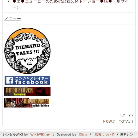
◆出◆ニュービーのための忍殺文体ドージョー◆張◆（別サイ
ト）
メニュー
T.
?
Y.
?
NOW.
?
TOTAL.
?
レンタルWIKI by
WIKIWIKI.jp*
/ Designed by
Olivia
/
広告について
/ 無料レン