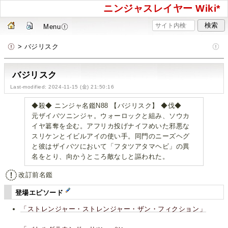
ニンジャスレイヤー Wiki*
Menu
> バジリスク
バジリスク
Last-modified: 2024-11-15 (金) 21:50:16
◆殺◆ ニンジャ名鑑N88 【バジリスク】 ◆伐◆
元ザイバツニンジャ。ウォーロックと組み、ソウカ
イヤ簒奪を企む。アフリカ投げナイフめいた邪悪な
スリケンとイビルアイの使い手。同門のニーズヘグ
と彼はザイバツにおいて「フタツアタマヘビ」の異
名をとり、向かうところ敵なしと謳われた。
改訂前名鑑
登場エピソード
「ストレンジャー・ストレンジャー・ザン・フィクション」