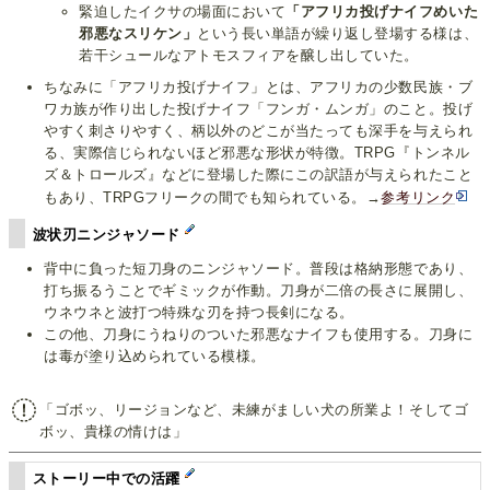
緊迫したイクサの場面において
「アフリカ投げナイフめいた
邪悪なスリケン」
という長い単語が繰り返し登場する様は、
若干シュールなアトモスフィアを醸し出していた。
ちなみに「アフリカ投げナイフ」とは、アフリカの少数民族・ブ
ワカ族が作り出した投げナイフ「フンガ・ムンガ」のこと。投げ
やすく刺さりやすく、柄以外のどこが当たっても深手を与えられ
る、実際信じられないほど邪悪な形状が特徴。TRPG『トンネル
ズ＆トロールズ』などに登場した際にこの訳語が与えられたこと
もあり、TRPGフリークの間でも知られている。→
参考リンク
波状刃ニンジャソード
背中に負った短刀身のニンジャソード。普段は格納形態であり、
打ち振るうことでギミックが作動。刀身が二倍の長さに展開し、
ウネウネと波打つ特殊な刃を持つ長剣になる。
この他、刀身にうねりのついた邪悪なナイフも使用する。刀身に
は毒が塗り込められている模様。
「ゴボッ、リージョンなど、未練がましい犬の所業よ！そしてゴ
ボッ、貴様の情けは」
ストーリー中での活躍