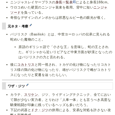
ニンジャスレイヤープラスの
身長一覧表
によると身長188cm。
ウロコめいた硬質のニンジャ装束を着用。背中に短い
ニンジャ
ソード
を負っている。
奇怪なデザインのメンポからは邪悪なルビー色の眼光が覗く。
元ネタ・考察
バジリスク（Basilisk）とは、中世ヨーロッパの伝承に見られる
蛇めいた魔物のこと。
原語のギリシャ語で「小さな王」を意味し、蛇の王とされ
た。ギリシャから近いリビアなど中東方面が砂漠となったの
はバジリスクの力と言われる。
後に
コカトリス
と同一視され、トカゲの化け物になったりコカト
リス様の鶏の化け物になったり、雄がバジリスクで雌がコカトリ
スになったりと変遷を辿ったらしい。
ワザ・ジツ
カラテ、
スリケン
、ジツ、ライディングテクニック、全てにおい
て隙が少ない実力者。とりわけ「人車一体」とも言うべき高度な
騎乗戦闘が印象に残っているヘッズも多いだろう。
下記の武器と
ドク・ジツ
の併用による、安易な対処を許さない攻