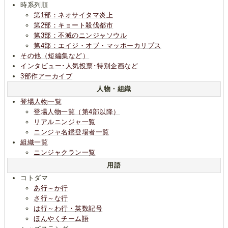
時系列順
第1部：ネオサイタマ炎上
第2部：キョート殺伐都市
第3部：不滅のニンジャソウル
第4部：エイジ・オブ・マッポーカリプス
その他（短編集など）
インタビュー･人気投票･特別企画など
3部作アーカイブ
人物・組織
登場人物一覧
登場人物一覧（第4部以降）
リアルニンジャ一覧
ニンジャ名鑑登場者一覧
組織一覧
ニンジャクラン一覧
用語
コトダマ
あ行～か行
さ行～な行
は行～わ行・英数記号
ほんやくチーム語