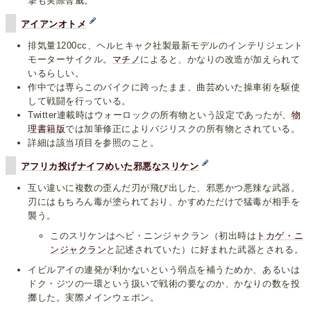
撃も実際脅威。
アイアンオトメ
排気量1200cc、ヘルヒキャク社製最新モデルのインテリジェント
モーターサイクル。
マチノ
によると、かなりの改造が加えられて
いるらしい。
作中では専らこのバイクに跨ったまま、曲芸めいた操車術を駆使
して戦闘を行っている。
Twitter連載時はウォーロックの所有物という設定であったが、
物
理書籍版
では加筆修正によりバジリスクの所有物とされている。
詳細は該当項目を参照のこと。
アフリカ投げナイフめいた邪悪なスリケン
互い違いに複数の歪んだ刃が飛び出した、邪悪かつ悪辣な武器。
刃にはもちろん毒が塗られており、かすめただけで猛毒が相手を
襲う。
このスリケンはヘビ・ニンジャクラン（初出時は
トカゲ・ニ
ンジャクラン
と記述されていた）に好まれた武器とされる。
イビルアイの連発が利かないという弱点を補うためか、あるいは
ドク・ジツの一環という扱いで戦術の要なのか、かなりの数を投
擲した。実際メインウェポン。