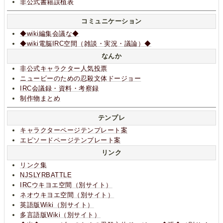
非公式書籍誤植表
コミュニケーション
◆wiki編集会議な◆
◆wiki電脳IRC空間（雑談・実況・議論）◆
なんか
非公式キャラクター人気投票
ニュービーのための忍殺文体ドージョー
IRC会議録・資料・考察録
制作物まとめ
テンプレ
キャラクターページテンプレート案
エピソードページテンプレート案
リンク
リンク集
NJSLYRBATTLE
IRCウキヨエ空間（別サイト）
ネオウキヨエ空間（別サイト）
英語版Wiki（別サイト）
多言語版Wiki（別サイト）