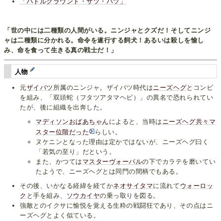
「バトルグラウンド・サツ・バツ」
「世の中には二種類の人間がいる。ニンジャとクズだ！そしてニンジ
ャは二種類に分かれる。命令を遂行する飼犬！あるいは殺しを愉し
み、命を食って生きる真の戦士だ！」
人物
元
ザイバツ
所属のニンジャ。ザイバツ時代は
ニーズヘグ
とコンビ
を組み、「双頭蛇（フタツアタマヘビ）」の異名で恐れられてい
たが、後に組織を出奔した。
マディソンおばあちゃん
によると、当時は
ニーズヘグ共々マ
スター位階だった
らしい。
ヌケニンとなった理由は定かではないが、ニーズヘグ曰く
「若気の至り」だという。
また、かつては
マスターヴォーパル
の下でカラテを磨いてい
たようで、ニーズヘグとは同門の間柄でもある。
その後、いかなる経緯を経てか
ネオサイタマ
に流れて
ウォーロッ
ク
と手を組み、
ソウカイヤ
の乗っ取りを図る。
強敵とのイクサに愉悦を覚える生粋の戦闘狂であり、その点はニ
ーズヘグとよく似ている。