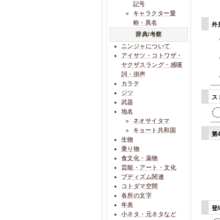
記号
キャラクター愛
称・異名
外
辞典/考察
ニンジャについて
アイサツ・コトワザ・
ヤクザスラング・感嘆
詞・掛声
カラテ
ジツ
ス
武器
地名
ネオサイタマ
キョート共和国
第
生物
乗り物
食文化・薬物
芸能・アート・文化
ブディズム関連
コトダマ空間
各所の文字
年表
登
小ネタ・元ネタなど