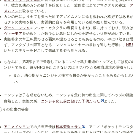
り、彼含め他のカンの嫡子を始めとした一族郎党は全てアマクダリの参謀・
メムノン
に殺させている。
カンの死により全てを失った所でアガメムノンに命を救われた格好ではある
セクトの実権を握り、実質的に自らを利用している彼を酷く憎んでいる。
ダークニンジャ
＝フジオ・カタクラの裏切りも未だに根に持っており、現在
ヴァーモア
を始めとした数少ない忠臣にしか心を許せない状態が続いている
実際将来の帝王を思わせる覇気を漂わせることもあるものの、やはり幼さは
ず、アマクダリの障害となるニンジャスレイヤーの常軌を逸した行動に、
NR
いたヒステリーを起こして錯乱する姿も見られる。
ちなみに、第3部までで登場しているニンジャ武力組織のトップとしては初の
ンジャである。彼がNRSを起こさないのはサツバツたる教育環境の賜物らし
また、幼少期からニンジャと接する機会が多かったこともあるかもしれ
い。
ニンジャは子を成せないため、ニンジャを父に持つ出生に関してヘッズの議
白熱した。実際の所、
ニンジャ化以前に儲けた子供だった
ようだ。
その出生の秘密
アニメイシヨン
での担当声優は
松本梨香＝サン
。アニメ『ポケットモンス
ー』シリーズのサトシなど、少年キャラを多く演じられているベテラン声優