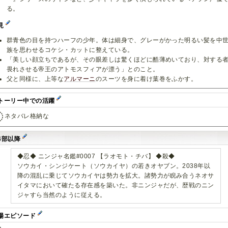
る。
見
群青色の目を持つハーフの少年。体は細身で、グレーがかった明るい髪を中
族を思わせるコケシ・カットに整えている。
「美しい顔立ちであるが、その眼差しは驚くほどに酷薄めいており、対する
畏れさせる帝王のアトモスフィアが漂う」とのこと。
父と同様に、上等な
アルマーニ
のスーツを身に着け葉巻をふかす。
トーリー中での活躍
ネタバレ格納な
4部以降
◆忍◆ ニンジャ名鑑#0007 【ラオモト・チバ】 ◆殺◆
ソウカイ・シンジケート（ソウカイヤ）の若きオヤブン。2038年以
降の混乱に乗じてソウカイヤは勢力を拡大。諸勢力が睨み合うネオサ
イタマにおいて確たる存在感を築いた。非ニンジャだが、歴戦のニン
ジャすら当然のように従える。
場エピソード