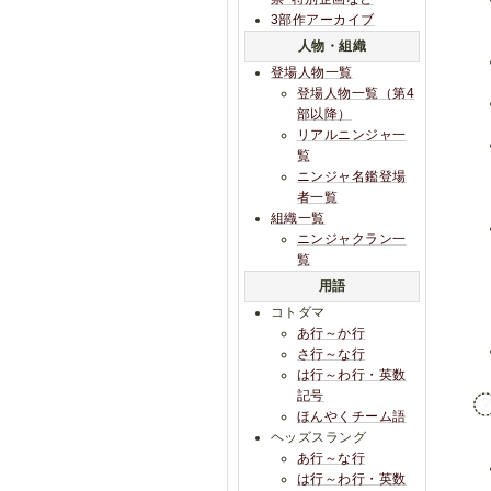
3部作アーカイブ
人物・組織
登場人物一覧
登場人物一覧（第4
部以降）
リアルニンジャ一
覧
ニンジャ名鑑登場
者一覧
組織一覧
ニンジャクラン一
覧
用語
コトダマ
あ行～か行
さ行～な行
は行～わ行・英数
記号
ほんやくチーム語
ヘッズスラング
あ行～な行
は行～わ行・英数