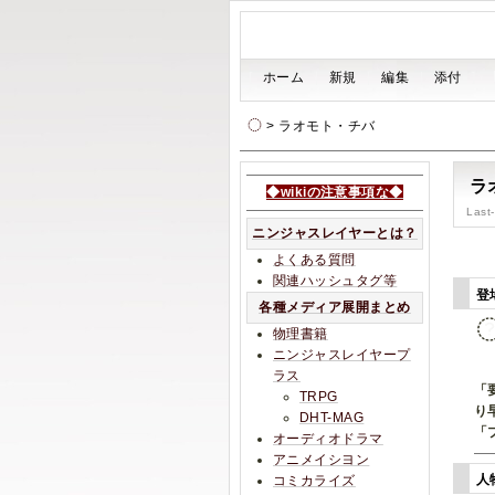
[
ホーム
|
新規
|
編集
|
添付
]
> ラオモト・チバ
ラ
◆wikiの注意事項な◆
Last
ニンジャスレイヤーとは？
よくある質問
関連ハッシュタグ等
登
各種メディア展開まとめ
物理書籍
ニンジャスレイヤープ
ラス
「
TRPG
り
DHT-MAG
「
オーディオドラマ
アニメイシヨン
人
コミカライズ