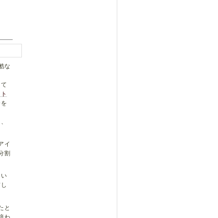
酷な
って
スト
一を
り、
アイ
分割
てい
有し
たと
培わ