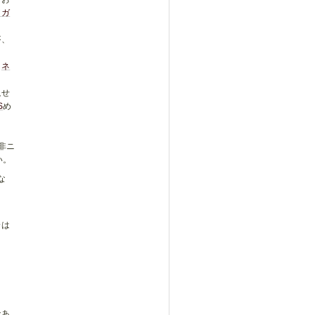
アガ
が、
は
ネ
。
隠せ
S
め
非ニ
い。
な
論は
タ
であ