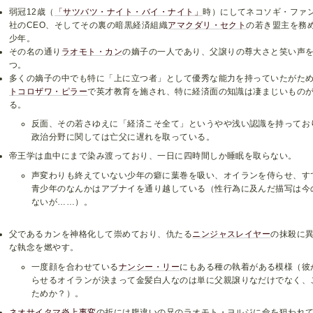
弱冠12歳（
「サツバツ・ナイト・バイ・ナイト」
時）にしてネコソギ・ファ
社のCEO、そしてその裏の暗黒経済組織
アマクダリ・セクト
の若き盟主を務
少年。
その名の通り
ラオモト・カン
の嫡子の一人であり、父譲りの尊大さと笑い声
つ。
多くの嫡子の中でも特に「上に立つ者」として優秀な能力を持っていたがた
トコロザワ・ピラー
で英才教育を施され、特に経済面の知識は凄まじいもの
る。
反面、その若さゆえに「経済こそ全て」というやや浅い認識を持ってお
政治分野に関しては亡父に遅れを取っている。
帝王学は血中にまで染み渡っており、一日に四時間しか睡眠を取らない。
声変わりも終えていない少年の癖に葉巻を吸い、オイランを侍らせ、す
青少年のなんかはアブナイを通り越している（性行為に及んだ描写は今
ないが……）。
父であるカンを神格化して崇めており、仇たる
ニンジャスレイヤー
の抹殺に
な執念を燃やす。
一度顔を合わせている
ナンシー・リー
にもある種の執着がある模様（彼
らせるオイランが決まって金髪白人なのは単に父親譲りなだけでなく、
ためか？）。
ネオサイタマ炎上事変
の折には腹違いの兄のラオモト・ヨルジに命を狙われ