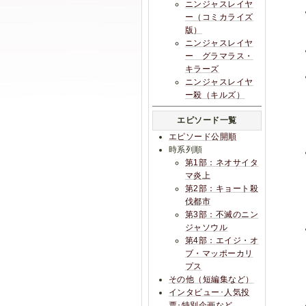
ニンジャスレイヤ
ー（コミカライズ
版）
ニンジャスレイヤ
ー グラマラス・
キラーズ
ニンジャスレイヤ
ー殺（キルズ）
エピソード一覧
エピソード公開順
時系列順
第1部：ネオサイタ
マ炎上
第2部：キョート殺
伐都市
第3部：不滅のニン
ジャソウル
第4部：エイジ・オ
ブ・マッポーカリ
プス
その他（短編集など）
インタビュー･人気投
票･特別企画など