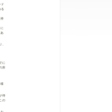
ンド
める
を持
めに
があ
り、
でに
の所
異様
が侍
この
てお