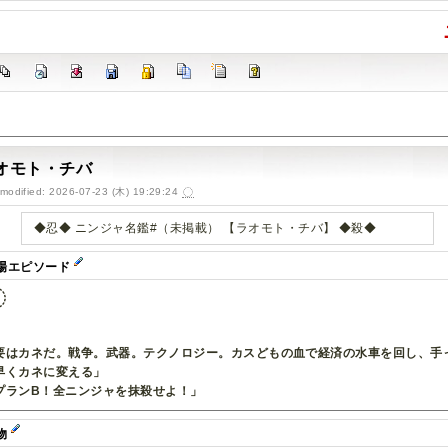
オモト・チバ
-modified: 2026-07-23 (木) 19:29:24
◆忍◆ ニンジャ名鑑#（未掲載） 【ラオモト・チバ】 ◆殺◆
場エピソード
要はカネだ。戦争。武器。テクノロジー。カスどもの血で経済の水車を回し、手
早くカネに変える」
プランB！全ニンジャを抹殺せよ！」
物