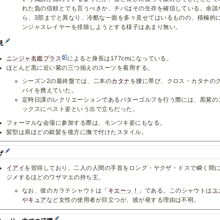
れた負の信頼とでも言うべきか、チバはその生存を確信している。余談
ら、3部までと異なり、冷酷な一面を多々見せてはいるものの、積極的
ンジャスレイヤーを排除しようとする様子はあまり無い。
見
ニンジャ名鑑プラス
によると身長は177cmになっている。
ほとんど黒に近い紫の三つ揃えのスーツを着用する。
シーズン2の最終盤では、二本の
カタナ
を腰に帯び、クロス・カタナの
バイを携えていた。
定時日課のレクリエーションであるパターゴルフを行う際には、黒紫の
ックスにベスト姿という出で立ちだった。
フォーマルな会場に参加する際は、モンツキ姿にもなる。
髪型は肩ほどの銀髪を後方に撫で付けたスタイル。
ザ
イアイ
を習得しており、二人の人間の手首をロング・ヤクザ・ドスで瞬く間
ジメするほどのワザマエの持ち主。
なお、彼のカラテシャウトは「
キエーッ！
」である。このシャウトは
ユ
や
キュア
など女性の使用者が目立つが、彼が発する理由は不明。