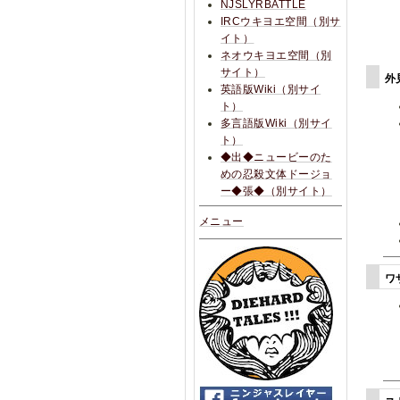
NJSLYRBATTLE
IRCウキヨエ空間（別サ
イト）
ネオウキヨエ空間（別
サイト）
外
英語版Wiki（別サイ
ト）
多言語版Wiki（別サイ
ト）
◆出◆ニュービーのた
めの忍殺文体ドージョ
ー◆張◆（別サイト）
メニュー
ワ