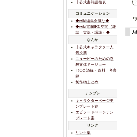
非公式書籍誤植表
コミュニケーション
「
◆wiki編集会議な◆
◆wiki電脳IRC空間（雑
人
談・実況・議論）◆
なんか
非公式キャラクター人
気投票
ニュービーのための忍
殺文体ドージョー
IRC会議録・資料・考察
録
制作物まとめ
テンプレ
キャラクターページテ
ンプレート案
エピソードページテン
プレート案
リンク
リンク集