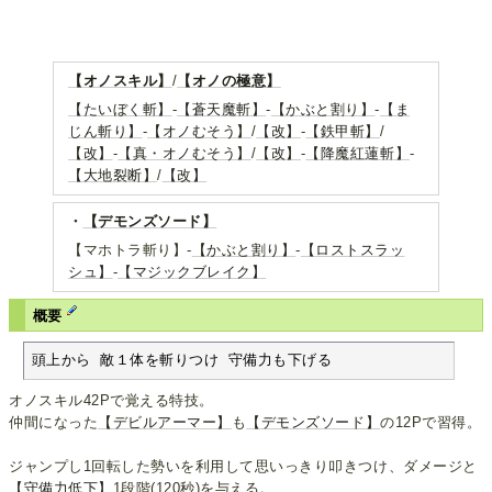
【オノスキル】
/
【オノの極意】
【たいぼく斬】
-
【蒼天魔斬】
-
【かぶと割り】
-
【ま
じん斬り】
-
【オノむそう】
/
【改】
-
【鉄甲斬】
/
【改】
-
【真・オノむそう】
/
【改】
-
【降魔紅蓮斬】
-
【大地裂断】
/
【改】
・
【デモンズソード】
【マホトラ斬り】-
【かぶと割り】
-
【ロストスラッ
シュ】
-
【マジックブレイク】
概要
頭上から 敵１体を斬りつけ 守備力も下げる
オノスキル42Pで覚える特技。
仲間になった
【デビルアーマー】
も
【デモンズソード】
の12Pで習得。
ジャンプし1回転した勢いを利用して思いっきり叩きつけ、ダメージと
【守備力低下】
1段階(120秒)を与える。