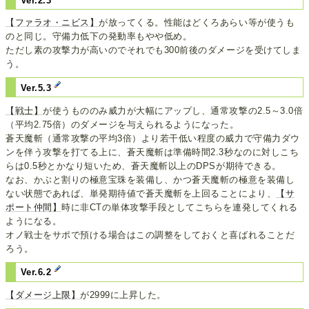
Ver.2.3
【ファラオ・ニビス】
が放ってくる。性能はどくろあらい等が使うも
のと同じ。守備力低下の発動率もやや低め。
ただし素の攻撃力が高いのでそれでも300前後のダメージを受けてしま
う。
Ver.5.3
【戦士】
が使うもののみ威力が大幅にアップし、通常攻撃の2.5～3.0倍
（平均2.75倍）のダメージを与えられるようになった。
蒼天魔斬（通常攻撃の平均3倍）より若干低い程度の威力で守備力ダウ
ンを伴う攻撃を打てる上に、蒼天魔斬は準備時間2.3秒なのに対しこち
らは0.5秒とかなり短いため、蒼天魔斬以上のDPSが期待できる。
なお、かぶと割りの極意宝珠を装備し、かつ蒼天魔斬の極意を装備し
ない状態であれば、単発期待値で蒼天魔斬を上回ることにより、
【サ
ポート仲間】
時に非CTの単体攻撃手段としてこちらを連発してくれる
ようになる。
オノ戦士をサポで預ける場合はこの調整をしておくと喜ばれることだ
ろう。
Ver.6.2
【ダメージ上限】
が2999に上昇した。