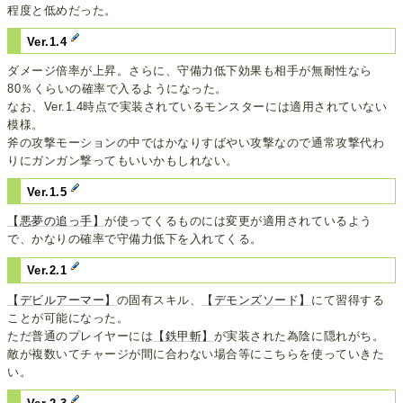
程度と低めだった。
Ver.1.4
ダメージ倍率が上昇。さらに、守備力低下効果も相手が無耐性なら
80％くらいの確率で入るようになった。
なお、Ver.1.4時点で実装されているモンスターには適用されていない
模様。
斧の攻撃モーションの中ではかなりすばやい攻撃なので通常攻撃代わ
りにガンガン撃ってもいいかもしれない。
Ver.1.5
【悪夢の追っ手】
が使ってくるものには変更が適用されているよう
で、かなりの確率で守備力低下を入れてくる。
Ver.2.1
【デビルアーマー】
の固有スキル、
【デモンズソード】
にて習得する
ことが可能になった。
ただ普通のプレイヤーには
【鉄甲斬】
が実装された為陰に隠れがち。
敵が複数いてチャージが間に合わない場合等にこちらを使っていきた
い。