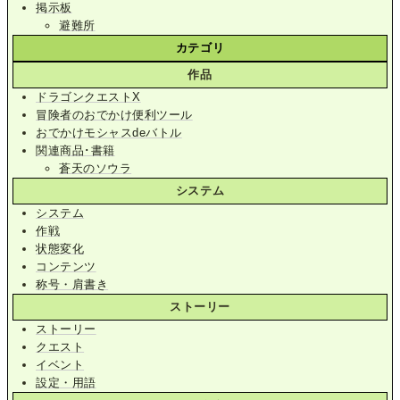
掲示板
避難所
カテゴリ
作品
ドラゴンクエストX
冒険者のおでかけ便利ツール
おでかけモシャスdeバトル
関連商品･書籍
蒼天のソウラ
システム
システム
作戦
状態変化
コンテンツ
称号・肩書き
ストーリー
ストーリー
クエスト
イベント
設定・用語