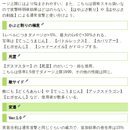
ージ上限にはより悩まされやすい。また、こちらは固有スキル扱いな
ので攻撃時弱体効果はどはのらない。
【はやぶさ斬り】
や
【はやぶさ
の剣改】
による通常攻撃と使い分けよう。
かぶと割りの極意
1レベルにつきダメージが+5%、最大のLv6で+30%される。
宝珠は
【てっこうまじん】
、
【バトルレックス】
、
【カバリアー】
、
【ヒポせんし】
、
【シャドーメイル】
がドロップする。
死霊
【デスマスター】
の
【死霊】
のがいこつ・凶も使用。
こちらは倍率1.5倍でダメージ上限1999。その他の性能は同じ。
敵サイド
敵にも
【どくろあらい】
や
【てっこうまじん】
【アックスドラゴン】
【ヒポせんし】
など、使用者が数多くいる。
変遷
Ver.1.0
実装当初は通常攻撃と同じぐらいの威力で、追加効果の発生率は15%