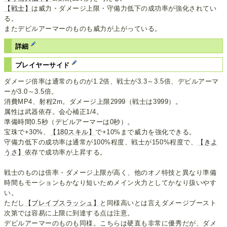
【戦士】
は威力・ダメージ上限・守備力低下の成功率が強化されてい
る。
またデビルアーマーのものも威力が上がっている。
詳細
プレイヤーサイド
ダメージ倍率は通常のものが1.2倍、戦士が3.3～3.5倍、デビルアーマ
ーが3.0～3.5倍。
消費MP4、射程2m。ダメージ上限2999（戦士は3999）。
属性は武器依存。会心補正1/4。
準備時間0.5秒（デビルアーマーは0秒）。
宝珠で+30%、
【180スキル】
で+10%まで威力を強化できる。
守備力低下の成功率は通常が100%程度、戦士が150%程度で、
【きよ
うさ】
依存で成功率が上昇する。
戦士のものは倍率・ダメージ上限が高く、他のオノ特技と異なり準備
時間もモーションもかなり短いためメイン火力としてかなり扱いやす
い。
ただし
【ブレイブスラッシュ】
と同様高いとは言えダメージブースト
次第では容易に上限に到達する点は注意。
デビルアーマーのものも同様。こちらは硬直も非常に優秀だが、ダメ