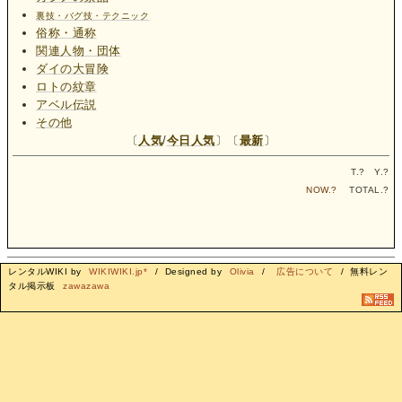
裏技・バグ技・テクニック
俗称・通称
関連人物・団体
ダイの大冒険
ロトの紋章
アベル伝説
その他
〔
人気
/
今日人気
〕〔
最新
〕
T.
?
Y.
?
NOW.
?
TOTAL.
?
レンタルWIKI by
WIKIWIKI.jp*
/ Designed by
Olivia
/
広告について
/ 無料レン
タル掲示板
zawazawa