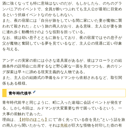
酒に強くなっても特に意味はないのだが、もしかしたら、のちのグラ
ンバニアのイベントで、全員が酔いつぶれても主人公が最初に目覚め
るという伏線イベントなのかもしれない。
また、夜の宿屋には「自分が旅をしている間に家にいた妻が魔物に襲
われて殺された」という旅の商人がおり、ある意味、主人公が妻を旅
に連れ歩く動機付けのような役割を担っている。
なお、彼は幼い息子とともに旅をしており、夜の宿屋ではその息子が
父が魔物と奮闘している夢を見ているなど、主人公の境遇に近い印象
を与える。
アンディの実家の前には小さな道具屋があるが、彼はフローラとの結
婚条件の説明会に出席するなど野心家な一面を見せつつも、炎のリン
グ探索は早々に諦める現実主義的な人物である。
また、主人公の結婚式の準備をルドマンから依頼されるなど、取引関
係もある模様。
青年時代後半
青年時代前半と同じように、町に入った途端に会話イベントが発生す
る。しかし今回は、ルドマンが大変重要な件で困っているという、一
大事の前触れであった。
理由は、
【封印のほこら】
にて"赤く光っている壺を見た"という話を旅
の商人から聞いたからで、それは
先祖
が巨大な怪物を封印した壺の有