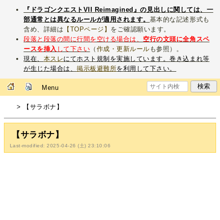
『ドラゴンクエストVII Reimagined』の見出しに関しては、一
部通常とは異なるルールが適用されます。
基本的な記述形式も
含め、詳細は
【TOPページ】
をご確認願います。
段落と段落の間に行間を空ける場合は、
空行の文頭に全角スペ
ースを挿入
して下さい
（
作成・更新ルール
も参照）。
現在、
本スレ
にてホスト規制を実施しています。巻き込まれ等
が生じた場合は、
掲示板避難所
を利用して下さい。
Menu
> 【サラボナ】
【サラボナ】
Last-modified: 2025-04-26 (土) 23:10:06