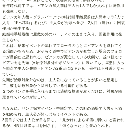
青年時代前半では、ビアンカ加入前は主人公1人でしか入れず回復作用
も発生しない。
ビアンカ加入後～グランバニアでの結婚相手離脱前は人間キャラ2人で
入り、1Fへ移動するたびに主人公が先頭へ並び、2人目（連れ）に回復
作用が発生する。
結婚相手離脱後は屋敷の外のパーティそのままで入り、回復作用は発
生しない。
これは、結婚イベントの流れでフローラのもとにビアンカを連れてく
る場面があるため、おそらく道中でビアンカが死亡した場合のフォロ
ーが目的だと思われる。ビアンカが死亡している状態で、並べ替えで
ビアンカを先頭（=治療対象外のポジション）に置いても、屋敷に入っ
た時点で主人公先頭・ビアンカ2番目になるため、蘇生は不可避となっ
ている。
先頭が治療対象外なのは、主人公になっていることが多いと想定し
て、彼を治療対象から除外している可能性がある。
２つのリングを手に入れるまでは過酷な旅路が続くだけに、対象が限
定されているのが惜しい。
ちなみに、リング探索イベント中限定で、この町の酒場で大男から酒
を勧められ、主人公が酔っぱらうイベントがある。
3度目までは主人公が目を回し、「見かけによらず酒に弱い」と言われ
るが、4度目以降は目を回さず、「強くなった」と褒められる。