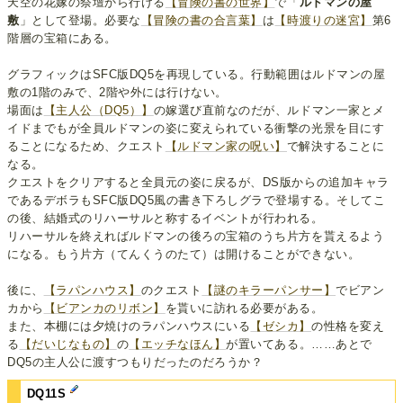
天空の花嫁の祭壇から行ける
【冒険の書の世界】
で「
ルドマンの屋
敷
」として登場。必要な
【冒険の書の合言葉】
は
【時渡りの迷宮】
第6
階層の宝箱にある。
グラフィックはSFC版DQ5を再現している。行動範囲はルドマンの屋
敷の1階のみで、2階や外には行けない。
場面は
【主人公（DQ5）】
の嫁選び直前なのだが、ルドマン一家とメ
イドまでもが全員ルドマンの姿に変えられている衝撃の光景を目にす
ることになるため、クエスト
【ルドマン家の呪い】
で解決することに
なる。
クエストをクリアすると全員元の姿に戻るが、DS版からの追加キャラ
であるデボラもSFC版DQ5風の書き下ろしグラで登場する。そしてこ
の後、結婚式のリハーサルと称するイベントが行われる。
リハーサルを終えればルドマンの後ろの宝箱のうち片方を貰えるよう
になる。もう片方（てんくうのたて）は開けることができない。
後に、
【ラパンハウス】
のクエスト
【謎のキラーパンサー】
でビアン
カから
【ビアンカのリボン】
を貰いに訪れる必要がある。
また、本棚には夕焼けのラパンハウスにいる
【ゼシカ】
の性格を変え
る
【だいじなもの】
の
【エッチなほん】
が置いてある。……あとで
DQ5の主人公に渡すつもりだったのだろうか？
DQ11S