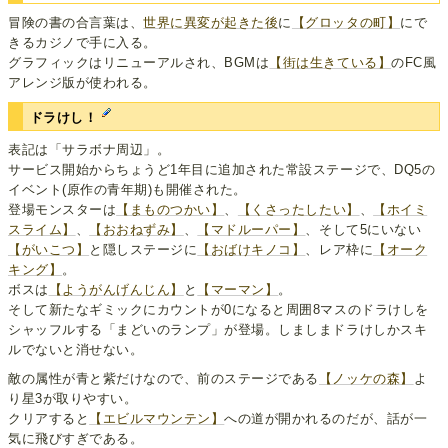
冒険の書の合言葉は、
世界に異変が起きた後
に
【グロッタの町】
にで
きるカジノで手に入る。
グラフィックはリニューアルされ、BGMは
【街は生きている】
のFC風
アレンジ版が使われる。
ドラけし！
表記は「サラボナ周辺」。
サービス開始からちょうど1年目に追加された常設ステージで、DQ5の
イベント(原作の青年期)も開催された。
登場モンスターは
【まものつかい】
、
【くさったしたい】
、
【ホイミ
スライム】
、
【おおねずみ】
、
【マドルーパー】
、そして5にいない
【がいこつ】
と隠しステージに
【おばけキノコ】
、レア枠に
【オーク
キング】
。
ボスは
【ようがんげんじん】
と
【マーマン】
。
そして新たなギミックにカウントが0になると周囲8マスのドラけしを
シャッフルする「まどいのランプ」が登場。しましまドラけしかスキ
ルでないと消せない。
敵の属性が青と紫だけなので、前のステージである
【ノッケの森】
よ
り星3が取りやすい。
クリアすると
【エビルマウンテン】
への道が開かれるのだが、話が一
気に飛びすぎである。