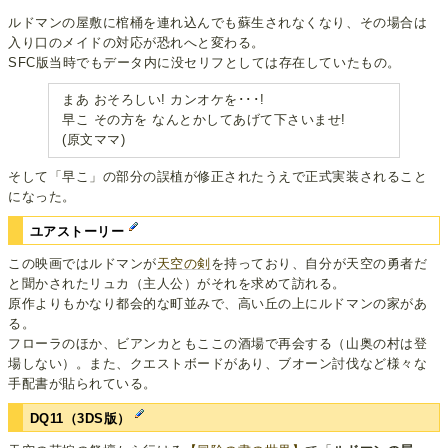
ルドマンの屋敷に棺桶を連れ込んでも蘇生されなくなり、その場合は
入り口のメイドの対応が恐れへと変わる。
SFC版当時でもデータ内に没セリフとしては存在していたもの。
まあ おそろしい! カンオケを･･･!
早こ その方を なんとかしてあげて下さいませ!
(原文ママ)
そして「早こ」の部分の誤植が修正されたうえで正式実装されること
になった。
ユアストーリー
この映画ではルドマンが
天空の剣
を持っており、自分が天空の勇者だ
と聞かされたリュカ（主人公）がそれを求めて訪れる。
原作よりもかなり都会的な町並みで、高い丘の上にルドマンの家があ
る。
フローラのほか、ビアンカともここの酒場で再会する（山奥の村は登
場しない）。また、クエストボードがあり、ブオーン討伐など様々な
手配書が貼られている。
DQ11（3DS版）