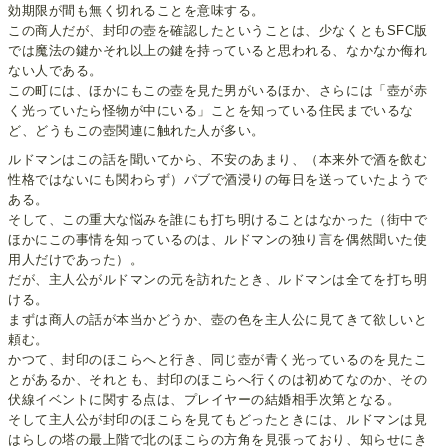
効期限が間も無く切れることを意味する。
この商人だが、封印の壺を確認したということは、少なくともSFC版
では魔法の鍵かそれ以上の鍵を持っていると思われる、なかなか侮れ
ない人である。
この町には、ほかにもこの壺を見た男がいるほか、さらには「壺が赤
く光っていたら怪物が中にいる」ことを知っている住民までいるな
ど、どうもこの壺関連に触れた人が多い。
ルドマンはこの話を聞いてから、不安のあまり、（本来外で酒を飲む
性格ではないにも関わらず）パブで酒浸りの毎日を送っていたようで
ある。
そして、この重大な悩みを誰にも打ち明けることはなかった（街中で
ほかにこの事情を知っているのは、ルドマンの独り言を偶然聞いた使
用人だけであった）。
だが、主人公がルドマンの元を訪れたとき、ルドマンは全てを打ち明
ける。
まずは商人の話が本当かどうか、壺の色を主人公に見てきて欲しいと
頼む。
かつて、封印のほこらへと行き、同じ壺が青く光っているのを見たこ
とがあるか、それとも、封印のほこらへ行くのは初めてなのか、その
伏線イベントに関する点は、プレイヤーの結婚相手次第となる。
そして主人公が封印のほこらを見てもどったときには、ルドマンは見
はらしの塔の最上階で北のほこらの方角を見張っており、知らせにき