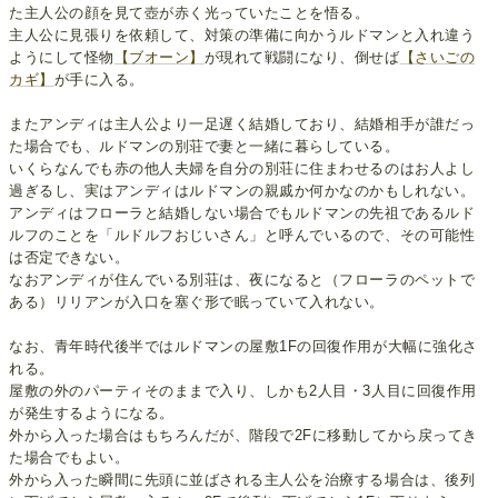
た主人公の顔を見て壺が赤く光っていたことを悟る。
主人公に見張りを依頼して、対策の準備に向かうルドマンと入れ違う
ようにして怪物
【ブオーン】
が現れて戦闘になり、倒せば
【さいごの
カギ】
が手に入る。
またアンディは主人公より一足遅く結婚しており、結婚相手が誰だっ
た場合でも、ルドマンの別荘で妻と一緒に暮らしている。
いくらなんでも赤の他人夫婦を自分の別荘に住まわせるのはお人よし
過ぎるし、実はアンディはルドマンの親戚か何かなのかもしれない。
アンディはフローラと結婚しない場合でもルドマンの先祖であるルド
ルフのことを「ルドルフおじいさん」と呼んでいるので、その可能性
は否定できない。
なおアンディが住んでいる別荘は、夜になると（フローラのペットで
ある）リリアンが入口を塞ぐ形で眠っていて入れない。
なお、青年時代後半ではルドマンの屋敷1Fの回復作用が大幅に強化さ
れる。
屋敷の外のパーティそのままで入り、しかも2人目・3人目に回復作用
が発生するようになる。
外から入った場合はもちろんだが、階段で2Fに移動してから戻ってき
た場合でもよい。
外から入った瞬間に先頭に並ばされる主人公を治療する場合は、後列