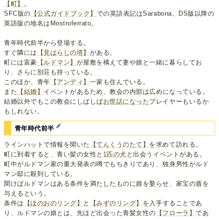
【町】
。
SFC版の
【公式ガイドブック】
での英語表記はSarabona、DS版以降の
英語版の地名はMostroferrato。
青年時代前半から登場する。
すぐ隣には
【見はらしの塔】
がある。
町には富豪
【ルドマン】
が屋敷を構えて妻や娘と一緒に暮らしてお
り、さらに別荘も持っている。
このほか、青年
【アンディ】
一家も住んでいる。
また
【結婚】
イベントがあるため、教会の内部は広めになっている。
結婚以外でもこの教会にしばしば
お世話になった
プレイヤーもいるか
もしれない。
青年時代前半
ラインハットで情報を聞いた
【てんくうのたて】
を求めて訪れる。
町に到着すると、青い髪の女性と
1匹の犬
と出会うイベントがある。
町中がルドマン家の重大発表の噂でもちきりであり、独身男性がルド
マン邸に殺到している。
聞けばルドマンはある条件を満たしたものに娘を娶らせ、家宝の盾を
与えるという。
条件は
【ほのおのリング】
と
【みずのリング】
を入手することであ
り、ルドマンの娘とは、先ほど出会った青髪女性の
【フローラ】
であ