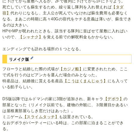
に下げてから屋敷へ入るか、2Fで後列に下げてから1Fに下りよう。
死亡していても蘇生するため、繰り返し隊列を入れ替えれば
【タダ
宿】
代わりになるし、主人公が死んでいなければ蘇生費用も必要なく
なる。まあこの時期に高々40Gの宿代をケチる意義は薄いが、蘇生でき
るのは大きい。
HPやMPが呪われたときも、該当する隊列に並ばせて屋敷に入ればい
いので、
【シャナク】
を覚える前での解呪料金もかからない。
エンディングでも訪れる場所の１つとなる。
リメイク版
フローラと結婚した際の式場が
【カジノ船】
に変更されたため、ここ
で式を行うのはビアンカを選んだ場合のみとなった。
特産品は、結婚後に貰える名産品
【こうはくまんじゅう】
にも入って
いる餡子らしい。
DS版以降ではルドマンの家に3階が追加され、新キャラ
【デボラ】
の
部屋となった（リメイク以前でも、建物の外観に、３階層目かあるい
は屋根裏部屋らしき窓だけはあった）。
ミニゲーム
【スライムタッチ】
も設置されている。
なおデボラがパーティーにいる時は、この部屋に泊まることができ
る。