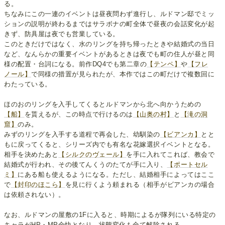
る。
ちなみにこの一連のイベントは昼夜問わず進行し、ルドマン邸でミッ
ションの説明が終わるまではサラボナの町全体で昼夜の会話変化が起
きず、防具屋は夜でも営業している。
このときだけではなく、水のリングを持ち帰ったときや結婚式の当日
など、なんらかの重要イベントがあるときは夜でも町の住人が昼と同
様の配置・台詞になる。前作DQ4でも第二章の
【テンペ】
や
【フレ
ノール】
で同様の措置が見られたが、本作ではこの町だけで複数回に
わたっている。
ほのおのリングを入手してくるとルドマンから北へ向かうための
【船】
を貰えるが、この時点で行けるのは
【山奥の村】
と
【滝の洞
窟】
のみ。
みずのリングを入手する道程で再会した、幼馴染の
【ビアンカ】
とと
もに戻ってくると、シリーズ内でも有名な花嫁選択イベントとなる。
相手を決めたあと
【シルクのヴェール】
を手に入れてこれば、教会で
結婚式が行われ、その後てんくうのたてが手に入り、
【ポートセル
ミ】
にある船も使えるようになる。ただし、結婚相手によってはここ
で
【封印のほこら】
を見に行くよう頼まれる（相手がビアンカの場合
は依頼されない）。
なお、ルドマンの屋敷の1Fに入ると、時期によるが隊列にいる特定の
キャラがHP・MP全快となり、状態変化も全て解除される。