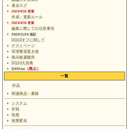
過去ログ
2023/4/16 更新
作成・更新ルール
2023/4/16 更新
編集に際しての注意事項
2022/11/16 追記
DQ10オフに関して
テストページ
管理要望置き場
掲示板避難所
DQ10大辞典
DiffAna
（廃止）
一覧
作品
関連商品・書籍
システム
作戦
性格
状態変化