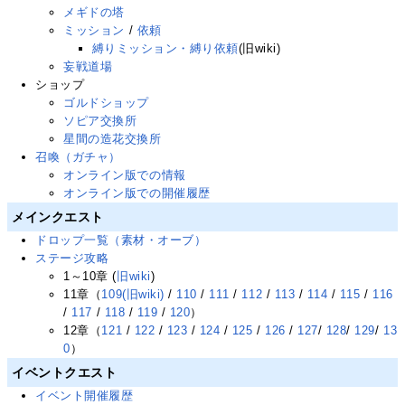
メギドの塔
ミッション
/
依頼
縛りミッション・縛り依頼
(旧wiki)
妄戦道場
ショップ
ゴルドショップ
ソピア交換所
星間の造花交換所
召喚（ガチャ）
オンライン版での情報
オンライン版での開催履歴
メインクエスト
ドロップ一覧（素材・オーブ）
ステージ攻略
1～10章 (
旧wiki
)
11章（
109(旧wiki)
/
110
/
111
/
112
/
113
/
114
/
115
/
116
/
117
/
118
/
119
/
120
）
12章（
121
/
122
/
123
/
124
/
125
/
126
/
127
/
128
/
129
/
13
0
）
イベントクエスト
イベント開催履歴