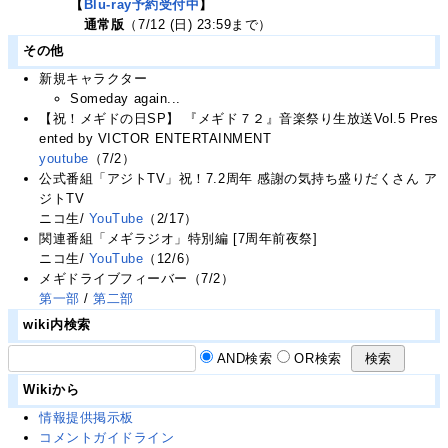
【
Blu-ray予約受付中
】
通常版
（7/12 (日) 23:59まで）
その他
新規キャラクター
Someday again...
【祝！メギドの日SP】 『メギド７２』音楽祭り生放送Vol.5 Pres
ented by VICTOR ENTERTAINMENT
youtube
（7/2）
公式番組「アジトTV」祝！7.2周年 感謝の気持ち盛りだくさん ア
ジトTV
ニコ生/
YouTube
（2/17）
関連番組「メギラジオ」特別編 [7周年前夜祭]
ニコ生/
YouTube
（12/6）
メギドライブフィーバー（7/2）
第一部
/
第二部
wiki内検索
AND検索
OR検索
Wikiから
情報提供掲示板
コメントガイドライン