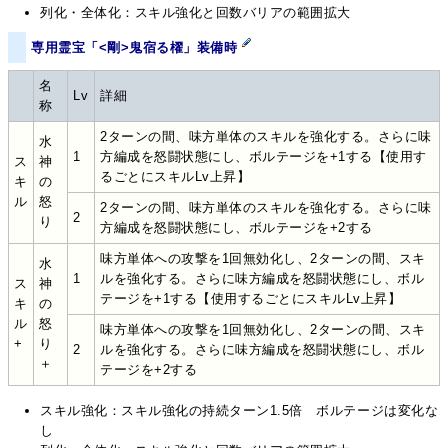
列化・全体化：スキル強化と回数バリアの範囲拡大
専用霊宝「<剛>鬼宿る櫂」装備時
名
Lv
詳細
称
2ターンの間、味方単体のスキルを強化する。さらに味
水
1
方編成を怒闘状態にし、ボルテージを+1する【使用す
ス
神
るごとにスキルLv上昇】
キ
の
ル
怒
2ターンの間、味方単体のスキルを強化する。さらに味
2
り
方編成を怒闘状態にし、ボルテージを+2する
味方単体への攻撃を1回無効化し、2ターンの間、スキ
水
1
ルを強化する。さらに味方編成を怒闘状態にし、ボル
ス
神
テージを+1する【使用するごとにスキルLv上昇】
キ
の
ル
怒
味方単体への攻撃を1回無効化し、2ターンの間、スキ
+
り
2
ルを強化する。さらに味方編成を怒闘状態にし、ボル
＋
テージを+2する
スキル強化：スキル強化の持続ターン1.5倍 ボルテージは変化な
し