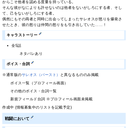
からこそ他者を認める度量を持っている。
そんな彼がなによりも許せないのは他者をないがしろにする者、そし
て、己をないがしろにする者。
偶然にもその両者と同時に出会ってしまったサレオスが怒りを爆発さ
せたとき、彼の怒りは仲間の怒りをも引き出していた……！
キャラストーリー
全5話
ネタバレあり
ボイス・台詞
※通常版の
サレオス（バースト）
と異なるもののみ掲載
ボイス一覧（プロフィール画面）
その他のボイス・台詞一覧
新規フィールド台詞 ※プロフィール画面未掲載
作成中 (情報募集中のリストを記載予定)
戦闘において