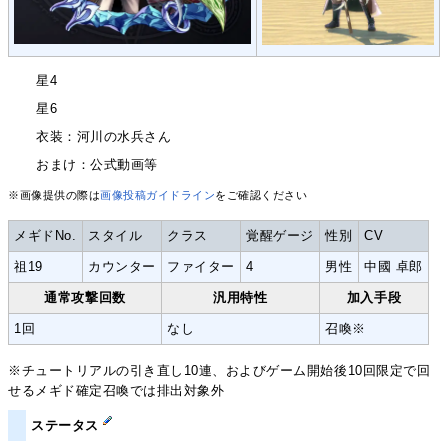
星4
星6
衣装：河川の水兵さん
おまけ：公式動画等
※画像提供の際は
画像投稿ガイドライン
をご確認ください
メギドNo.
スタイル
クラス
覚醒ゲージ
性別
CV
祖19
カウンター
ファイター
4
男性
中國 卓郎
通常攻撃回数
汎用特性
加入手段
1回
なし
召喚※
※チュートリアルの引き直し10連、およびゲーム開始後10回限定で回
せるメギド確定召喚では排出対象外
ステータス