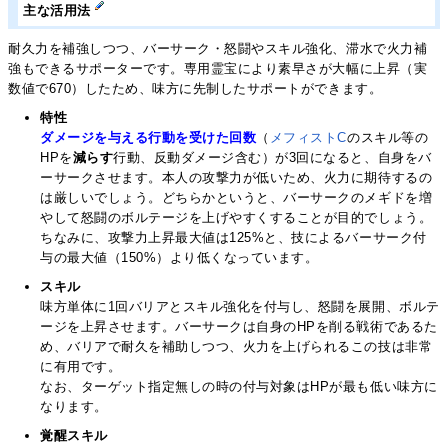
主な活用法
耐久力を補強しつつ、バーサーク・怒闘やスキル強化、滞水で火力補
強もできるサポーターです。専用霊宝により素早さが大幅に上昇（実
数値で670）したため、味方に先制したサポートができます。
特性
ダメージを与える行動を受けた回数
（
メフィストC
のスキル等の
HPを
減らす
行動、反動ダメージ含む）が3回になると、自身をバ
ーサークさせます。本人の攻撃力が低いため、火力に期待するの
は厳しいでしょう。どちらかというと、バーサークのメギドを増
やして怒闘のボルテージを上げやすくすることが目的でしょう。
ちなみに、攻撃力上昇最大値は125%と、技によるバーサーク付
与の最大値（150%）より低くなっています。
スキル
味方単体に1回バリアとスキル強化を付与し、怒闘を展開、ボルテ
ージを上昇させます。バーサークは自身のHPを削る戦術であるた
め、バリアで耐久を補助しつつ、火力を上げられるこの技は非常
に有用です。
なお、ターゲット指定無しの時の付与対象はHPが最も低い味方に
なります。
覚醒スキル