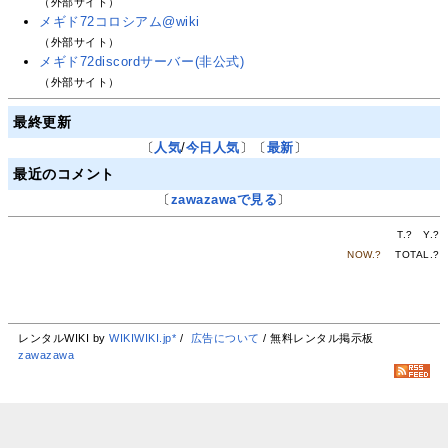
（外部サイト）
メギド72コロシアム@wiki
（外部サイト）
メギド72discordサーバー(非公式)
（外部サイト）
最終更新
〔
人気
/
今日人気
〕〔
最新
〕
最近のコメント
〔
zawazawaで見る
〕
T.
?
Y.
?
NOW.
?
TOTAL.
?
レンタルWIKI by
WIKIWIKI.jp*
/
広告について
/ 無料レンタル掲示板
zawazawa