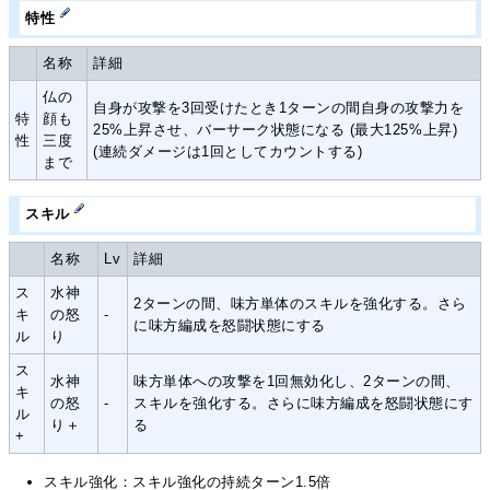
特性
名称
詳細
仏の
自身が攻撃を3回受けたとき1ターンの間自身の攻撃力を
特
顔も
25%上昇させ、バーサーク状態になる (最大125%上昇)
性
三度
(連続ダメージは1回としてカウントする)
まで
スキル
名称
Lv
詳細
ス
水神
2ターンの間、味方単体のスキルを強化する。さら
キ
の怒
-
に味方編成を怒闘状態にする
ル
り
ス
水神
味方単体への攻撃を1回無効化し、2ターンの間、
キ
の怒
-
スキルを強化する。さらに味方編成を怒闘状態にす
ル
り＋
る
+
スキル強化：スキル強化の持続ターン1.5倍