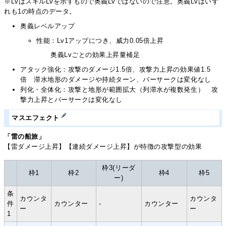
※LvはスキルLvを示すもので奥義Lvではないので注意。奥義Lvはいず
れも1の時点のデータ。
奥義レベルアップ
性能：Lv1アップにつき、威力0.05倍上昇
奥義Lvごとの効果上昇量補足
アタック強化：攻撃のダメージ1.5倍、攻撃力上昇の効果値1.5
倍 滞水地形のダメージや持続ターン、バーサークは変化なし
列化・全体化：攻撃と地形が範囲拡大（列滞水が複数発生） 攻
撃力上昇とバーサークは変化なし
マスエフェクト
「雷の船旅」
【雷ダメージ上昇】【連続ダメージ上昇】が特徴の攻撃型の効果
枠3(リーダ
枠1
枠2
枠4
枠5
ー)
条
カウンタ
カウンタ
件
カウンター
-
カウンター
ー
ー
1