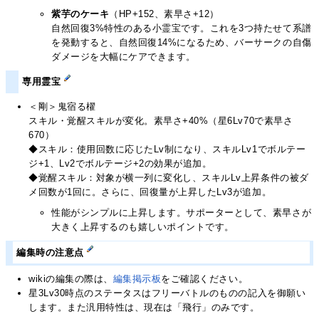
紫芋のケーキ
（HP+152、素早さ+12）
自然回復3%特性のある小霊宝です。これを3つ持たせて系譜
を発動すると、自然回復14%になるため、バーサークの自傷
ダメージを大幅にケアできます。
専用霊宝
＜剛＞鬼宿る櫂
スキル・覚醒スキルが変化。素早さ+40%（星6Lv70で素早さ
670）
◆スキル：使用回数に応じたLv制になり、スキルLv1でボルテー
ジ+1、Lv2でボルテージ+2の効果が追加。
◆覚醒スキル：対象が横一列に変化し、スキルLv上昇条件の被ダ
メ回数が1回に。さらに、回復量が上昇したLv3が追加。
性能がシンプルに上昇します。サポーターとして、素早さが
大きく上昇するのも嬉しいポイントです。
編集時の注意点
wikiの編集の際は、
編集掲示板
をご確認ください。
星3Lv30時点のステータスはフリーバトルのものの記入を御願い
します。また汎用特性は、現在は「飛行」のみです。