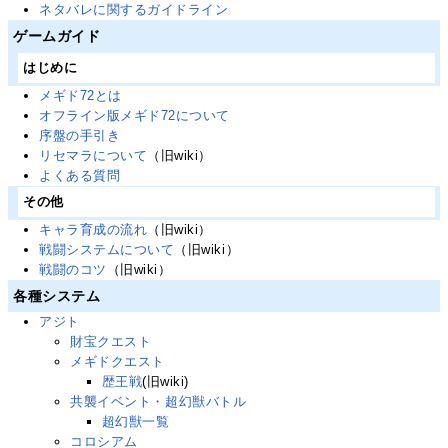
ネタバレに関するガイドライン
ゲームガイド
はじめに
メギド72とは
オフライン版メギド72について
序盤の手引き
リセマラについて
（旧wiki）
よくある質問
その他
キャラ育成の流れ
（旧wiki）
戦闘システムについて
（旧wiki）
戦闘のコツ
（旧wiki）
各種システム
アジト
財宝クエスト
メギドクエスト
歴王戦
(旧wiki)
共襲イベント・超幻獣バトル
超幻獣一覧
コロシアム