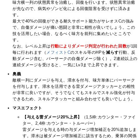
味方横一列の状態異常を治癒し、回復を行います。状態異常治癒
が先なので、病気やゾンビ化による回復阻害を受けずに済みま
す。
最大で40%の回復ができる耐久サポート能力がサレオスCの強み
で、自傷ダメージが痛い怒闘と非常に相性が良いでしょう。この
技を活用したい場合、なるべく味方を前列に集めたいところで
す。
なお、レベル上昇は
行動によりダメージ判定が行われた回数
が1回
毎に行われます（
メフィストC
のスキル等のHPを
減らす
行動、反
動ダメージ含む、バーサークの自傷ダメージ除く）。2連続以上の
連続ダメージを受けると、一気にLv3まで上昇できます。
奥義
敵横一列にダメージを与え、滞水を付与、味方単体にバーサーク
を付与します。滞水を活用できる雷ダメージアタッカーとの相性
が非常に良いですが、そうでなくてもスキルでスキル強化が付与
できるため、スキルアタッカーと組み合わせても良いでしょう。
マスエフェクト
【与える雷ダメージ20%上昇】
（1,5枠:カウンター・ファイ
ター、2,4枠:カウンター・トルーパー）
雷ダメージを与える時の与ダメージ増加補正を20%追加しま
す。滞水は被ダメージ増加補正に該当するため、乗算の関係