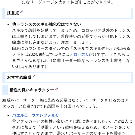
になり、ダメージを大きく伸ばすことができます。
注意点
他トランスのスキル強化役はできない
スキルで怒闘を始動してしまうため、コロッセオ以外のトランス
は上書きしてしまいます。普段使いの延長でうっかり他トランス
編成に差し込まないよう、注意しましょう。
因みにカウンタースタイルでの「スキルでスキル強化」が出来る
メギドは2024/9時点では他には
オロバスC
だけです。（こちらは
素早さが低めな代わりに非リーダー時ならトランスを上書きしな
い利点があります）
おすすめ編成
相性の良いキャラクター
編成をバーサーク一色に染める必要はなく、バーサークさせるのはア
タッカーと自身だけでも怒闘を十分回せるでしょう。
バエルC
、
ウァレフォルC
雷アタッカーとの相性が良いことは既に述べましたが、この2人は
それに加えて「誘雷」という戦術を扱えるため、ダメージをより
伸ばすことができます。滞水とバーサークのサポートを乗せた、