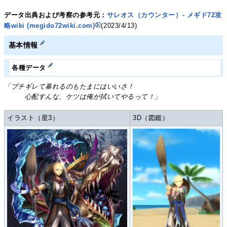
データ出典および考察の参考元：
サレオス（カウンター）- メギド72攻
略wiki (megido72wiki.com)
(2023/4/13)
基本情報
各種データ
「ブチギレて暴れるのもたまにはいいさ！
心配すんな、ケツは俺が拭いてやるって！」
イラスト（星3）
3D（図鑑）