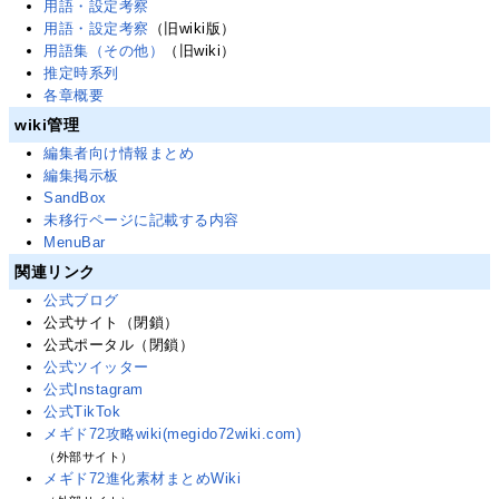
用語・設定考察
用語・設定考察
（旧wiki版）
用語集（その他）
（旧wiki）
推定時系列
各章概要
wiki管理
編集者向け情報まとめ
編集掲示板
SandBox
未移行ページに記載する内容
MenuBar
関連リンク
公式ブログ
公式サイト（閉鎖）
公式ポータル（閉鎖）
公式ツイッター
公式Instagram
公式TikTok
メギド72攻略wiki(megido72wiki.com)
（外部サイト）
メギド72進化素材まとめWiki