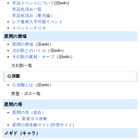
常設イベントについて
(旧wiki)
常設化済み一覧
常設化済み（東方編）
レア素材入手可能イベント
イベントシナリオ
星間の禁域
星間の禁域
（旧wiki）
大幻獣とのバトル
（旧wiki）
大幻獣の素材・オーブ
（旧wiki）
大幻獣一覧
心深圏
心深圏とは
（旧wiki）
禁盤・ボス一覧
星間の塔
星間の塔（総合）
新規ボス攻略
星間の塔攻略サイト(外部サイト)
メギド（キャラ）