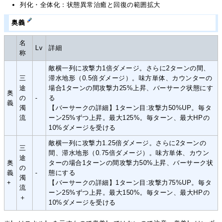
列化・全体化：状態異常治癒と回復の範囲拡大
奥義
名
Lv
詳細
称
敵横一列に攻撃力1倍ダメージ。さらに2ターンの間、
三
滞水地形（0.5倍ダメージ）。味方単体、カウンターの
途
場合1ターンの間攻撃力25%上昇、バーサーク状態にす
奥
の
-
る
義
濁
【バーサークの詳細】1ターン目:攻撃力50%UP。毎タ
流
ーン25%ずつ上昇。最大125%。毎ターン、最大HPの
10%ダメージを受ける
敵横一列に攻撃力1.25倍ダメージ。さらに2ターンの
三
間、滞水地形（0.75倍ダメージ）。味方単体、カウン
途
奥
ターの場合1ターンの間攻撃力50%上昇、バーサーク状
の
義
-
態にする
濁
+
【バーサークの詳細】1ターン目:攻撃力75%UP。毎タ
流
ーン25%ずつ上昇。最大150%。毎ターン、最大HPの
＋
10%ダメージを受ける