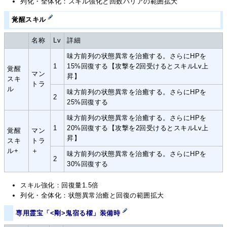
列化・全体化：スキル強化と回数バリアの範囲拡大
覚醒スキル
名称
Lv
詳細
味方前列の状態異常を治癒する。さらにHPを
1
15%回復する【攻撃を2回受けるとスキルLv上
覚醒
マン
昇】
スキ
トラ
ル
味方前列の状態異常を治癒する。さらにHPを
2
25%回復する
味方前列の状態異常を治癒する。さらにHPを
1
20%回復する【攻撃を2回受けるとスキルLv上
覚醒
マン
昇】
スキ
トラ
ル+
＋
味方前列の状態異常を治癒する。さらにHPを
2
30%回復する
スキル強化：回復量1.5倍
列化・全体化：状態異常治癒と回復の範囲拡大
専用霊宝「<剛>鬼宿る櫂」装備時