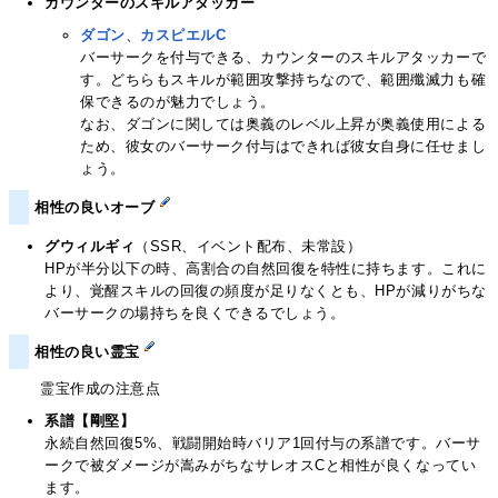
カウンターのスキルアタッカー
ダゴン
、
カスピエルC
バーサークを付与できる、カウンターのスキルアタッカーで
す。どちらもスキルが範囲攻撃持ちなので、範囲殲滅力も確
保できるのが魅力でしょう。
なお、ダゴンに関しては奥義のレベル上昇が奥義使用による
ため、彼女のバーサーク付与はできれば彼女自身に任せまし
ょう。
相性の良いオーブ
グウィルギィ
（SSR、イベント配布、未常設）
HPが半分以下の時、高割合の自然回復を特性に持ちます。これに
より、覚醒スキルの回復の頻度が足りなくとも、HPが減りがちな
バーサークの場持ちを良くできるでしょう。
相性の良い霊宝
霊宝作成の注意点
系譜【剛堅】
永続自然回復5%、戦闘開始時バリア1回付与の系譜です。バーサ
ークで被ダメージが嵩みがちなサレオスCと相性が良くなってい
ます。