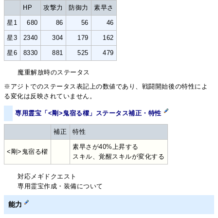
HP
攻撃力
防御力
素早さ
星1
680
86
56
46
星3
2340
304
179
162
星6
8330
881
525
479
魔重解放時のステータス
※アジトでのステータス表記上の数値であり、戦闘開始後の特性によ
る変化は反映されていません。
専用霊宝「<剛>鬼宿る櫂」ステータス補正・特性
補正
特性
素早さが40%上昇する
<剛>鬼宿る櫂
スキル、覚醒スキルが変化する
対応メギドクエスト
専用霊宝作成・装備について
能力