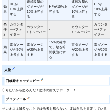
連続攻撃の
連続攻撃の
HPが
HPが
効
ダメージが
HPが10%上
ダメージが
10%上昇
10%上昇
果
10%上昇す
昇する
10%上昇す
する
する
る
る
条
カウンタ
カウンタ
カウンター
カウンター
件
ー+ファ
-
ー+ファ
+トルーパー
+トルーパー
2
イター
イター
15%の確率
雷ダメー
雷ダメージ
雷ダメージ
雷ダメー
効
で、敵を暗
ジが20%
が20%上昇
が20%上昇
ジが20%
果
闇状態にす
上昇する
する
する
上昇する
る
人物
召喚時キャッチコピー
守りたいから怒るんだ！怒涛の耐久サポーター！
プロフィール
サレオスは滅多なことでは他者を怒らない。彼は自己を肯定している