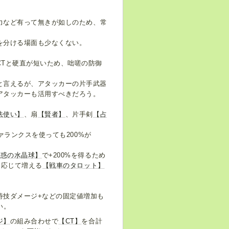
力など有って無きが如しのため、常
を分ける場面も少なくない。
Tと硬直が短いため、咄嗟の防御
と言えるが、アタッカーの片手武器
アタッカーも活用すべきだろう。
法使い】
、扇
【賢者】
、片手剣
【占
ァランクスを使っても200%が
魅惑の水晶球】
で+200%を得るため
に応じて増える
【戦車のタロット】
特技ダメージ+などの固定値増加も
い。
ジ】
の組み合わせで
【CT】
を合計