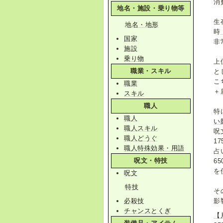
消
地名・施設・乗り物等
生
地名・地形
時
国家
非
施設
乗り物
上
職業・スキル
と
こ
職業
＋
スキル
職人
特
職人
い
職人スキル
呪
職人どうぐ
1
職人特殊効果・用語
占
呪文・特技
6
を
呪文
特技
そ
必殺技
影
チャンスとくぎ
【