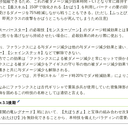
5秒
短縮
できるため、これの被ダメージ減少効果時間＞CTとなり常に維持
れと
【盾スキル】
150Pで強化される
【かばう】
を利用しパーティの要の回
受けるダメージを75%軽減しながら戦うこともできる。(ただし
【ふっとび
、即死クラスの攻撃をかばうとこちらが死んでしまうため注意)
スーパースター】
の必殺技
【モンスターゾーン】
のダメージ軽減効果とは
だ怒りを逃げながら持続させたい場合に、必殺効果の終わり際に使おう。
お、ファランクスによる与ダメージ減少は他の与ダメージ減少効果と違い
ー】
【シャインステッキ】
などで解除できない。
方でこの効果は「ファランクスによる被ダメージ減少と常にセットで掛か
クスによる被ダメージ減少をアイギスの守り等の他の被ダメージ減少効果
書きと共に与ダメージ減少も解除される。
にパラディンでは、片手剣スキル「ガード時20%でダメ軽減効果」により
なみにファランクスとは古代ギリシャで重装歩兵が使用していた密集陣形
御を固めるこの特技の名称としては適切と言える。
er.3.1後期
常闇の竜レグナード】
戦において、
【大ぼうぎょ】
と宝珠の組み合わせ次
いおたけび】
)を無効化できることから、本特技を備えたパラディンの需