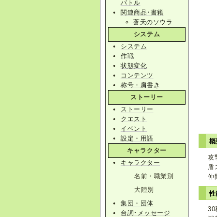
バトル
関連商品･書籍
蒼天のソウラ
システム
システム
作戦
状態変化
コンテンツ
称号・肩書き
ストーリー
ストーリー
クエスト
イベント
設定・用語
概
キャラクター
攻
キャラクター
盾
名前・職業別
仲
大陸別
性
集団・団体
3
台詞･メッセージ