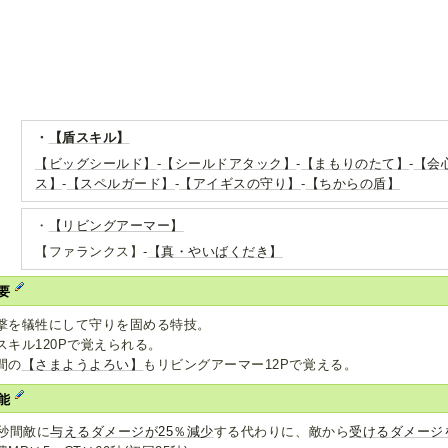
・
【盾スキル】
【ビッグシールド】
-
【シールドアタック】
-
【まもりのたて】
-
【会
ス】
-
【スペルガード】
-
【アイギスの守り】
-
【ちからの盾】
・
【リビングアーマー】
【ファランクス】-
【真・やいばくだき】
要
撃を犠牲にして守りを固める特技。
スキル120Pで覚えられる。
間の
【さまようよろい】
もリビングアーマー12Pで覚える。
能
0秒間敵に
与えるダメージが25％減少
する代わりに、敵から
受けるダメージ