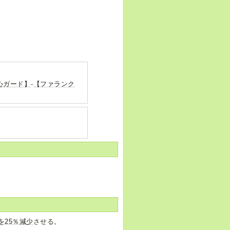
心ガード】
-
【ファランク
を25％減少
させる。