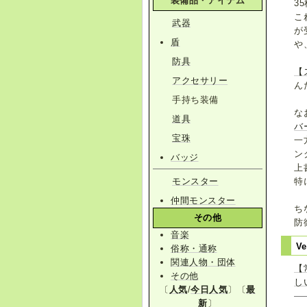
装備品・アイテム
3
こ
武器
が
盾
や
防具
【
アクセサリー
ん
手持ち装備
な
道具
バ
宝珠
一
ン
バッジ
上
モンスター
特
仲間モンスター
ち
その他
防
音楽
V
俗称・通称
関連人物・団体
【
その他
し
〔
人気
/
今日人気
〕〔
最
新
〕