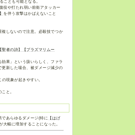
することも可能となる。
復役や打たれ弱い前衛アタッカー
】
を伴う攻撃はかばえないこと
重複しないので注意。必殺技でつか
【聖者の詩】
【プラズマリムー
る効果」という扱いらしく、ファラ
で更新した場合、被ダメージ減少の
この現象が起きやすい。
のこと。
第であらゆるダメージ(特に
【はげ
要が大幅に増加することになった。