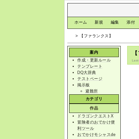
[
ホーム
|
新規
|
編集
|
添付
> 【ファランクス】
案内
【
作成・更新ルール
Last
テンプレート
DQ大辞典
テストページ
掲示板
避難所
カテゴリ
作品
ドラゴンクエストX
冒険者のおでかけ便
利ツール
おでかけモシャスde