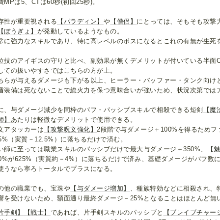
費MPは5、CTは60秒(初回25秒)。
存性が重要視される
【パラディン】
や
【僧侶】
にとっては、そもそも攻撃
【ぼうぎょ】
が発動しているようなもの。
常に強力なスキルであり、特に高レベルのボスになるとこれの有無が生死
位技のアイギスの守りと比べ、副効果が無くデメリットが付いている半面C
しての扱いやすさではこちらの方が上。
ちらが与えるダメージも下がる以上、ヒーラー・バッファー・タンク向け
盾装備は死なないことで総火力を保つ意味合いが強いため、状況次第では
に、与ダメージ減少を同枠のバフ・パッシブスキルで相殺できる短剣
【魔
師】
あたりは軽微なデメリットで使用できる。
文アタッカーは
【攻撃呪文強化】
2段階で与ダメージ＋100%を得るためフ
75%（実質－12.5%）に落ちるだけで済む。
い師に至っては職業スキルのパッシブだけで最大与ダメージ＋350%、
【
50%が625%（実質約－4%）に落ちるだけで済み、基礎ダメージがバフ数
使うなら寧ろトータルでプラスになる。
の他の職業でも、宝珠や
【与ダメージ増加】
、種族特効などに相殺され、
響を受けないため、額面通り最終ダメージ－25%となることはほとんど無
片手剣】
【戦士】
であれば、片手剣スキルのパッシブと
【ブレイブチャー