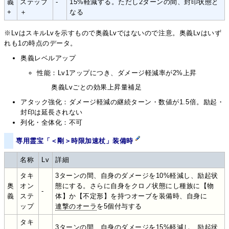
義
ステップ
-
15%軽減する。ただし2ターンの間、封印状態と
+
＋
なる
※LvはスキルLvを示すもので奥義Lvではないので注意。奥義Lvはいず
れも1の時点のデータ。
奥義レベルアップ
性能：Lv1アップにつき、ダメージ軽減率が2%上昇
奥義Lvごとの効果上昇量補足
アタック強化：ダメージ軽減の継続ターン・数値が1.5倍。励起・
封印は延長されない
列化・全体化：不可
専用霊宝「＜剛＞時限加速杖」装備時
名称
Lv
詳細
タキ
3ターンの間、自身のダメージを10%軽減し、励起状
奥
オン
態にする。さらに自身をクロノ状態にし種族に【物
-
義
ステ
体】か【不定形】を持つオーブを装備時、自身に
ップ
連撃のオーラ
を5個付与する
タキ
3ターンの間、自身のダメージを15%軽減し、励起状