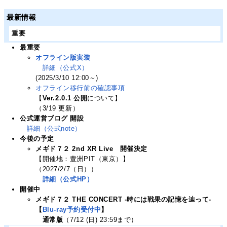
最新情報
重要
最重要
オフライン版実装
詳細（公式X）
(2025/3/10 12:00～)
オフライン移行前の確認事項
【
Ver.2.0.1 公開
について】
（3/19 更新）
公式運営ブログ 開設
詳細（公式note）
今後の予定
メギド７２ 2nd XR Live 開催決定
【開催地：豊洲PIT（東京）】
（2027/2/7（日））
詳細（公式HP）
開催中
メギド７２ THE CONCERT -時には戦果の記憶を辿って-
【
Blu-ray予約受付中
】
通常版
（7/12 (日) 23:59まで）