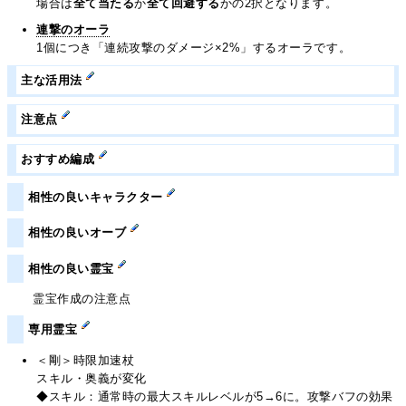
場合は
全て当たる
か
全て回避する
かの2択となります。
連撃のオーラ
1個につき「連続攻撃のダメージ×2%」するオーラです。
主な活用法
注意点
おすすめ編成
相性の良いキャラクター
相性の良いオーブ
相性の良い霊宝
霊宝作成の注意点
専用霊宝
＜剛＞時限加速杖
スキル・奥義が変化
◆スキル：通常時の最大スキルレベルが5→6に。攻撃バフの効果