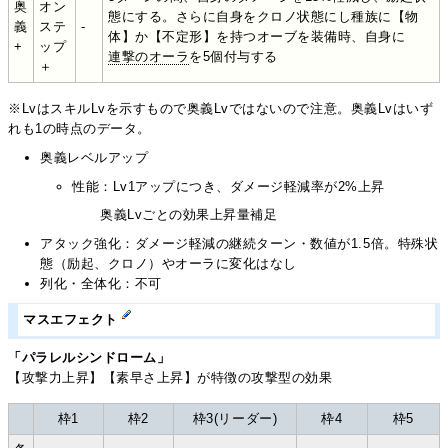
奥
オン
態にする。さらに自身をクロノ状態にし種族に【物
義
ステ
-
体】か【不定形】を持つオーブを装備時、自身に
+
ップ
連撃のオーラ
を5個付与する
＋
※LvはスキルLvを示すもので奥義Lvではないので注意。奥義Lvはいず
れも1の時点のデータ。
奥義レベルアップ
性能：Lv1アップにつき、ダメージ軽減率が2%上昇
奥義Lvごとの効果上昇量補足
アタック強化：ダメージ軽減の継続ターン・数値が1.5倍。特殊状
態（励起、クロノ）やオーラに変化はなし
列化・全体化：不可
マスエフェクト
「パラレルシンドローム」
【攻撃力上昇】【素早さ上昇】が特徴の攻撃型の効果
枠1
枠2
枠3(リーダー)
枠4
枠5