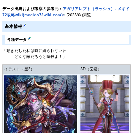
データ出典および考察の参考元：
アガリアレプト（ラッシュ）- メギド
72攻略wiki(megido72wiki.com)
(2023/0/)閲覧
基本情報
各種データ
「動きだした私は時に縛られないわ
どんな敵だろうと瞬殺よ！」
イラスト（星3）
3D（図鑑）