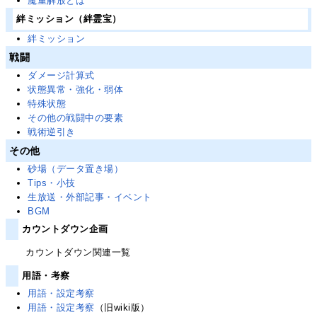
魔重解放とは
絆ミッション（絆霊宝）
絆ミッション
戦闘
ダメージ計算式
状態異常・強化・弱体
特殊状態
その他の戦闘中の要素
戦術逆引き
その他
砂場（データ置き場）
Tips・小技
生放送・外部記事・イベント
BGM
カウントダウン企画
カウントダウン関連一覧
用語・考察
用語・設定考察
用語・設定考察
（旧wiki版）