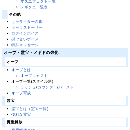
マスエフェクト一覧
メギクエ一覧表
その他
キャラクター図鑑
キャラストーリー
ログインボイス
掛け合いボイス
特殊メッセージ
オーブ・霊宝・メギドの強化
オーブ
オーブとは
オーブキャスト
オーブ一覧(スタイル別)
ラッシュ
/
カウンター
/
バースト
オーブ育成
霊宝
霊宝とは
（
霊宝一覧
）
便利な霊宝
魔重解放