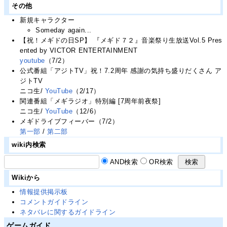
その他
新規キャラクター
Someday again...
【祝！メギドの日SP】 『メギド７２』音楽祭り生放送Vol.5 Pres
ented by VICTOR ENTERTAINMENT
youtube
（7/2）
公式番組「アジトTV」祝！7.2周年 感謝の気持ち盛りだくさん ア
ジトTV
ニコ生/
YouTube
（2/17）
関連番組「メギラジオ」特別編 [7周年前夜祭]
ニコ生/
YouTube
（12/6）
メギドライブフィーバー（7/2）
第一部
/
第二部
wiki内検索
AND検索
OR検索
Wikiから
情報提供掲示板
コメントガイドライン
ネタバレに関するガイドライン
ゲームガイド