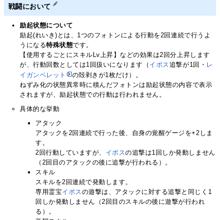
戦闘において
励起状態について
励起(れいき)とは、1つのフォトンによる行動を2回連続で行うよ
うになる
特殊状態
です。
【使用するごとにスキルLv上昇】などの効果は2回分上昇します
が、行動回数としては1回扱いになります（
イポス
追撃が1回・
レ
イガンベレット
の殻剥きが1枚だけ）。
ねずみ化の状態異常時に積んだフォトンは励起状態の内容で表示
されますが、励起状態での行動は行われません。
具体的な挙動
アタック
アタックを2回連続で行った後、自身の覚醒ゲージを+2しま
す。
2回行動していますが、
イポス
の追撃は1回しか発動しません
（2回目のアタックの後に追撃が行われる）。
スキル
スキルを2回連続で発動します。
専用霊宝
イポス
の遊撃は、アタックに対する追撃と同じく1
回しか発動しません（2回目のスキルの後に遊撃が行われ
る）。