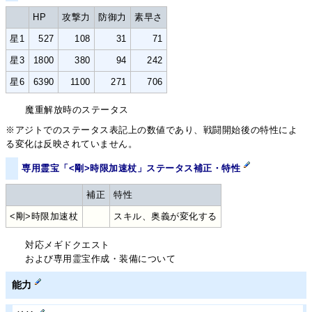
HP
攻撃力
防御力
素早さ
星1
527
108
31
71
星3
1800
380
94
242
星6
6390
1100
271
706
魔重解放時のステータス
※アジトでのステータス表記上の数値であり、戦闘開始後の特性によ
る変化は反映されていません。
専用霊宝「<剛>時限加速杖」ステータス補正・特性
補正
特性
<剛>時限加速杖
スキル、奥義が変化する
対応メギドクエスト
および専用霊宝作成・装備について
能力