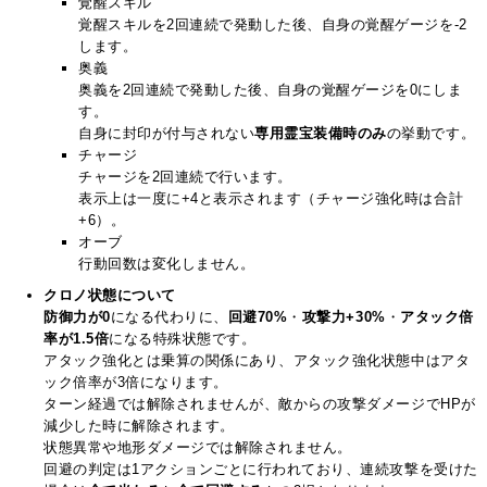
覚醒スキル
覚醒スキルを2回連続で発動した後、自身の覚醒ゲージを-2
します。
奥義
奥義を2回連続で発動した後、自身の覚醒ゲージを0にしま
す。
自身に封印が付与されない
専用霊宝装備時のみ
の挙動です。
チャージ
チャージを2回連続で行います。
表示上は一度に+4と表示されます（チャージ強化時は合計
+6）。
オーブ
行動回数は変化しません。
クロノ状態について
防御力が0
になる代わりに、
回避70%
・
攻撃力+30%
・
アタック倍
率が1.5倍
になる特殊状態です。
アタック強化とは乗算の関係にあり、アタック強化状態中はアタ
ック倍率が3倍になります。
ターン経過では解除されませんが、敵からの攻撃ダメージでHPが
減少した時に解除されます。
状態異常や地形ダメージでは解除されません。
回避の判定は1アクションごとに行われており、連続攻撃を受けた