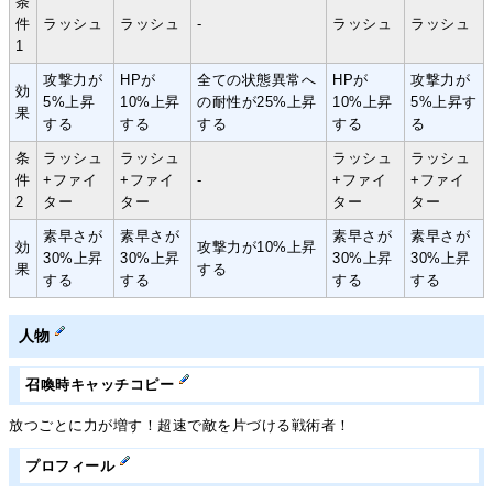
条
件
ラッシュ
ラッシュ
-
ラッシュ
ラッシュ
1
攻撃力が
HPが
全ての状態異常へ
HPが
攻撃力が
効
5%上昇
10%上昇
の耐性が25%上昇
10%上昇
5%上昇す
果
する
する
する
する
る
条
ラッシュ
ラッシュ
ラッシュ
ラッシュ
件
+ファイ
+ファイ
-
+ファイ
+ファイ
2
ター
ター
ター
ター
素早さが
素早さが
素早さが
素早さが
効
攻撃力が10%上昇
30%上昇
30%上昇
30%上昇
30%上昇
果
する
する
する
する
する
人物
召喚時キャッチコピー
放つごとに力が増す！超速で敵を片づける戦術者！
プロフィール