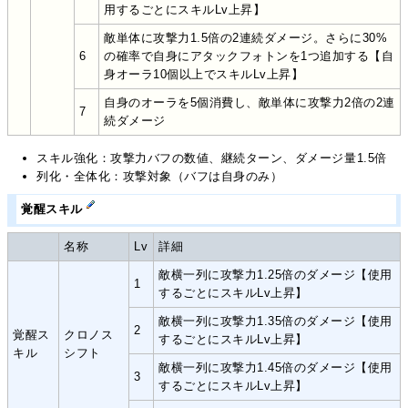
用するごとにスキルLv上昇】
敵単体に攻撃力1.5倍の2連続ダメージ。さらに30%
6
の確率で自身にアタックフォトンを1つ追加する【自
身オーラ10個以上でスキルLv上昇】
自身のオーラを5個消費し、敵単体に攻撃力2倍の2連
7
続ダメージ
スキル強化：攻撃力バフの数値、継続ターン、ダメージ量1.5倍
列化・全体化：攻撃対象（バフは自身のみ）
覚醒スキル
名称
Lv
詳細
敵横一列に攻撃力1.25倍のダメージ【使用
1
するごとにスキルLv上昇】
敵横一列に攻撃力1.35倍のダメージ【使用
2
覚醒ス
クロノス
するごとにスキルLv上昇】
キル
シフト
敵横一列に攻撃力1.45倍のダメージ【使用
3
するごとにスキルLv上昇】