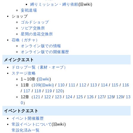
縛りミッション・縛り依頼
(旧wiki)
妄戦道場
ショップ
ゴルドショップ
ソピア交換所
星間の造花交換所
召喚（ガチャ）
オンライン版での情報
オンライン版での開催履歴
メインクエスト
ドロップ一覧（素材・オーブ）
ステージ攻略
1～10章 (
旧wiki
)
11章（
109(旧wiki)
/
110
/
111
/
112
/
113
/
114
/
115
/
116
/
117
/
118
/
119
/
120
）
12章（
121
/
122
/
123
/
124
/
125
/
126
/
127
/
128
/
129
/
13
0
）
イベントクエスト
イベント開催履歴
常設イベントについて
(旧wiki)
常設化済み一覧