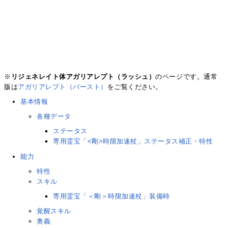
※
リジェネレイト体アガリアレプト（ラッシュ）
のページです。通常
版は
アガリアレプト（バースト）
をご覧ください。
基本情報
各種データ
ステータス
専用霊宝「<剛>時限加速杖」ステータス補正・特性
能力
特性
スキル
専用霊宝「＜剛＞時限加速杖」装備時
覚醒スキル
奥義