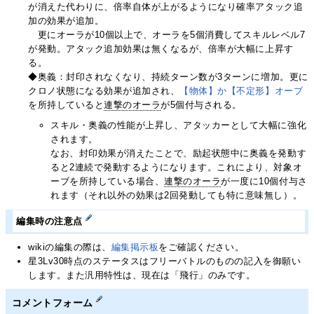
が消えた代わりに、倍率自体が上がるようになり確率アタック追
加の効果が追加。
更にオーラが10個以上で、オーラを5個消費してスキルレベル7
が発動。アタック追加効果は無くなるが、倍率が大幅に上昇す
る。
◆奥義：封印されなくなり、持続ターン数が3ターンに増加。更に
クロノ状態になる効果が追加され、
【物体】か【不定形】オーブ
を所持していると
連撃のオーラ
が5個付与される。
スキル・奥義の性能が上昇し、アタッカーとして大幅に強化
されます。
なお、封印効果が消えたことで、励起状態中に奥義を発動す
ると2連続で発動するようになります。これにより、対象オ
ーブを所持している場合、
連撃のオーラ
が一度に10個付与さ
れます（それ以外の効果は2回発動しても特に意味無し）。
編集時の注意点
wikiの編集の際は、
編集掲示板
をご確認ください。
星3Lv30時点のステータスはフリーバトルのものの記入を御願い
します。また汎用特性は、現在は「飛行」のみです。
コメントフォーム