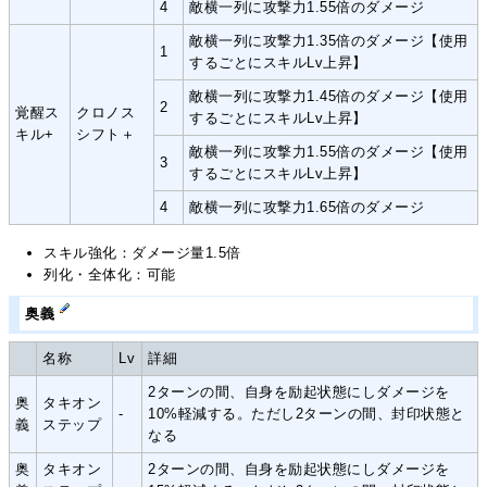
4
敵横一列に攻撃力1.55倍のダメージ
敵横一列に攻撃力1.35倍のダメージ【使用
1
するごとにスキルLv上昇】
敵横一列に攻撃力1.45倍のダメージ【使用
2
覚醒ス
クロノス
するごとにスキルLv上昇】
キル+
シフト＋
敵横一列に攻撃力1.55倍のダメージ【使用
3
するごとにスキルLv上昇】
4
敵横一列に攻撃力1.65倍のダメージ
スキル強化：ダメージ量1.5倍
列化・全体化：可能
奥義
名称
Lv
詳細
2ターンの間、自身を励起状態にしダメージを
奥
タキオン
-
10%軽減する。ただし2ターンの間、封印状態と
義
ステップ
なる
奥
タキオン
2ターンの間、自身を励起状態にしダメージを