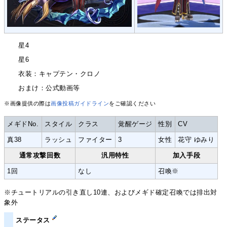
星4
星6
衣装：キャプテン・クロノ
おまけ：公式動画等
※画像提供の際は
画像投稿ガイドライン
をご確認ください
メギドNo.
スタイル
クラス
覚醒ゲージ
性別
CV
真38
ラッシュ
ファイター
3
女性
花守 ゆみり
通常攻撃回数
汎用特性
加入手段
1回
なし
召喚※
※チュートリアルの引き直し10連、およびメギド確定召喚では排出対
象外
ステータス