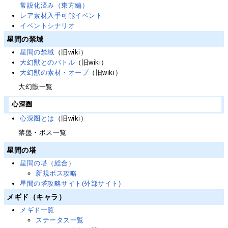
常設化済み（東方編）
レア素材入手可能イベント
イベントシナリオ
星間の禁域
星間の禁域
（旧wiki）
大幻獣とのバトル
（旧wiki）
大幻獣の素材・オーブ
（旧wiki）
大幻獣一覧
心深圏
心深圏とは
（旧wiki）
禁盤・ボス一覧
星間の塔
星間の塔（総合）
新規ボス攻略
星間の塔攻略サイト(外部サイト)
メギド（キャラ）
メギド一覧
ステータス一覧