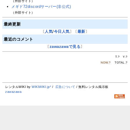
（外部サイト）
メギド72discordサーバー(非公式)
（外部サイト）
最終更新
〔
人気
/
今日人気
〕〔
最新
〕
最近のコメント
〔
zawazawaで見る
〕
T.
?
Y.
?
NOW.
?
TOTAL.
?
レンタルWIKI by
WIKIWIKI.jp*
/
広告について
/ 無料レンタル掲示板
zawazawa