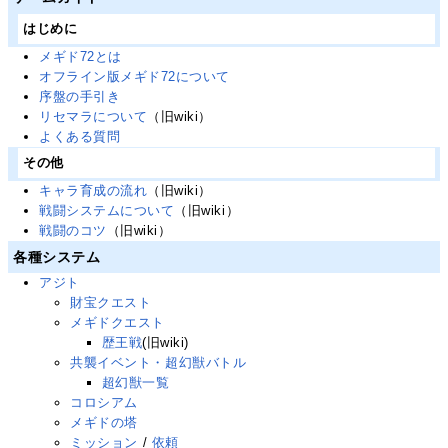
はじめに
メギド72とは
オフライン版メギド72について
序盤の手引き
リセマラについて
（旧wiki）
よくある質問
その他
キャラ育成の流れ
（旧wiki）
戦闘システムについて
（旧wiki）
戦闘のコツ
（旧wiki）
各種システム
アジト
財宝クエスト
メギドクエスト
歴王戦
(旧wiki)
共襲イベント・超幻獣バトル
超幻獣一覧
コロシアム
メギドの塔
ミッション
/
依頼