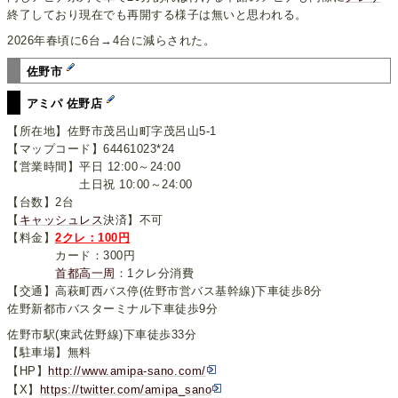
終了しており現在でも再開する様子は無いと思われる。
2026年春頃に6台→4台に減らされた。
佐野市
アミパ 佐野店
【所在地】佐野市茂呂山町字茂呂山5-1
【マップコード】64461023*24
【営業時間】平日 12:00～24:00
土日祝 10:00～24:00
【台数】2台
【
キャッシュレス
決済】不可
【料金】
2クレ：100円
カード：300円
首都高一周
：1クレ分消費
【交通】高萩町西バス停(佐野市営バス基幹線)下車徒歩8分
佐野新都市バスターミナル下車徒歩9分
佐野市駅(東武佐野線)下車徒歩33分
【駐車場】無料
【HP】
http://www.amipa-sano.com/
【X】
https://twitter.com/amipa_sano