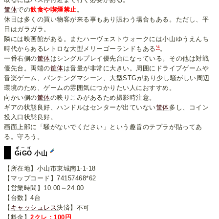
筐体
での
飲食や喫煙禁止
。
休日は多くの買い物客が来る事もあり賑わう場合もある。ただし、平
日はガラガラ。
隣には映画館がある。またハーヴェストウォークには小山ゆうえんち
*4
時代からあるレトロな大型メリーゴーランドもある
。
一番右側の
筐体
はシングルプレイ優先台になっている。その他は対戦
優先台。両端の
筐体
は音量が非常に大きい。周囲にドライブゲームや
音楽ゲーム、パンチングマシーン、大型STGがあり少し騒がしい周辺
環境のため、ゲームの雰囲気につかりたい人におすすめ。
向かい側の
筐体
の映りこみがあるため撮影時注意。
ギアの状態良好、ハンドルはセンターが出ていない
筐体
多し、コイン
投入口状態良好。
画面上部に「騒がないでください」という趣旨のテプラが貼ってあ
る。守ろう。
ギーゴ
GiGO
小山
【所在地】小山市東城南1-1-18
【マップコード】74157468*62
【営業時間】10:00～24:00
【台数】4台
【
キャッシュレス
決済】不可
【料金】
2クレ：100円