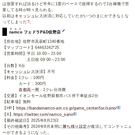
は放置すれば治るけど半年に1度のペースで故障するので1台稼働で営
業してる時が時々見られる。
以前は
キャッシュレス
決済に対応していたがいつのまにかできなくな
*9
ってしまった
。
ナムコ
namco
フェドラP&D佐野店
【所在地】佐野市高萩町1340番地
【マップコード】64463242*25
【営業時間】平日 10:00～23:00
土日祝 09:00～23:00
【台数】4台
【
キャッシュレス
決済】不可
【料金】1クレ：100円
カード：300円
首都高一周
：2クレ分消費
【交通】イオンモール佐野新都市バス停下車徒歩2分
【駐車場】無料
【HP】
https://bandainamco-am.co.jp/game_center/loc/sano/
【X】
https://twitter.com/namco_sano
【最終確認日】2025年8月23日
【その他備考】2024年8月未明に
勝ち残り設定
が復活してコンティニュ
ーができるようになった。