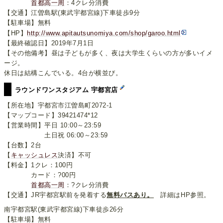
首都高一周
：4クレ分消費
【交通】江曽島駅(東武宇都宮線)下車徒歩9分
【駐車場】無料
【HP】
http://www.apitautsunomiya.com/shop/garoo.html
【最終確認日】2019年7月1日
【その他備考】昼は子どもが多く、夜は大学生くらいの方が多いイメ
ージ。
休日は結構こんでいる。4台が横並び。
ラウンドワンスタジアム 宇都宮店
【所在地】宇都宮市江曽島町2072-1
【マップコード】39421474*12
【営業時間】平日 10:00～23:59
土日祝 06:00～23:59
【台数】2台
【
キャッシュレス
決済】不可
【料金】1クレ：100円
カード：?00円
首都高一周
：?クレ分消費
【交通】JR宇都宮駅前を発着する
無料バスあり。
詳細はHP参照。
南宇都宮駅(東武宇都宮線)下車徒歩26分
【駐車場】無料