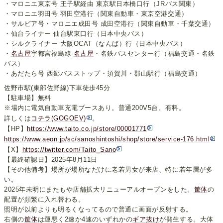
・マロニエ東京号 王子駅経由 東京駅日本橋口行（JRバス関東）
・マロニエ羽田号 羽田空港行（関東自動車・東京空港交通）
・サルビア号・マロニエ成田号 成田空港行（関東自動車・千葉交通）
・仙台ライナー 仙台駅東口行（日本中央バス）
・シルクライナー 大阪OCAT（なんば）行（日本中央バス）
・
名古屋
宇都宮福島線
名古屋
・名鉄バスセンター行（福島交通・名鉄
バス）
・あだたら号 西郷バスストップ・須賀川・郡山駅行（福島交通）
佐野市駅(東部佐野線)下車徒歩45分
【駐車場】無料
※場内に電気自動車充電ブースあり。普通200V5台。有料。
詳しくは
コチラ(GOGOEV)
。
【HP】
https://www.taito.co.jp/store/00001771
https://www.aeon.jp/sc/sanoshintoshi/shop/store/service-176.html
【X】
https://twitter.com/Taito_Sano
【最終確認日】2025年8月11日
【その他備考】場所が場所なだけに老若男女が来店、特に若年層が多
い。
2025年未明にまたもや店舗拡大リニューアルオープンをした。
筐体
の
配置が頻繁に入れ替わる。
照明が以前よりも明るくなってるので普通に画面が反射する。
右側の
筐体
は運悪く2速か4速のいずれかの
ギア抜け
が発生する。大体