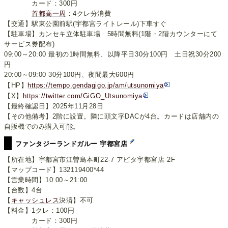
カード：300円
首都高一周
：4クレ分消費
【交通】駅東公園前駅(宇都宮ライトレール)下車すぐ
【駐車場】カンセキ立体駐車場 5時間無料(1階・2階カウンターにて
サービス券配布)
09:00～20:00 最初の1時間無料、以降平日30分100円 土日祝30分200
円
20:00～09:00 30分100円、夜間最大600円
【HP】
https://tempo.gendagigo.jp/am/utsunomiya
【X】
https://twitter.com/GiGO_Utsunomiya
【最終確認日】2025年11月28日
【その他備考】2階に設置。隣に頭文字DACが4台。カードは店舗内の
自販機でのみ購入可能。
ファンタジーランドガルー 宇都宮店
【所在地】宇都宮市江曽島本町22-7 アピタ宇都宮店 2F
【マップコード】132119400*44
【営業時間】10:00～21:00
【台数】4台
【
キャッシュレス
決済】不可
【料金】1クレ：100円
カード：300円