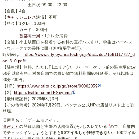
土日祝 09:00～22:00
【台数】4台
【
キャッシュレス
決済】不可
【料金】1クレ：100円
カード：300円
首都高一周
：1クレ分消費
【交通】小山駅西口を発着する有料の直行バスあり。学生はハーベス
トウォークでの乗降に限り無料(要学生証)。
時刻表は、
https://www.city.oyama.tochigi.jp/data/doc/1691117737_d
oc_6_0.pdf
【駐車場】無料。ただしP1エリア(スーパーマーケット前の駐車場)のみ
60分以降有料。対象店舗での買い物で無料期間60分延長。それ以降は
30分200円。
【HP】
https://www.taito.co.jp/gc/store/00002059
【X】
https://twitter.com/TFSoyama
【最終確認日】2026年8月3日
【その他備考】2024年7月29日、バンナム公式HPの店舗リスト上に初
登場。
旧屋号名：「ゲームモアイ」。
*3
湾岸ナビ
の登録店舗と実際の店舗位置が少しズレている
ので、店舗内
でチェックインしようとすると
90マイルしか獲得できない
。100マイル
取るにはバス停付近まで行く必要がある。