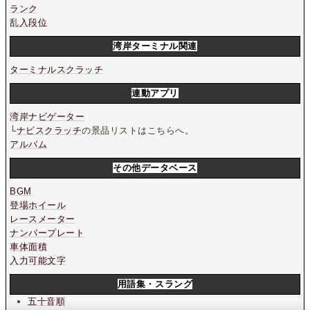
ランク
乱入段位
湾岸ターミナル関連
ターミナルスクラッチ
連動アプリ
湾岸ナビゲーター
└
ナビスクラッチ
の景品リストはこちらへ。
アルバム
その他データベース
BGM
登場ホイール
レースメーター
ナンバープレート
車体面積
入力可能文字
用語集・スラング
五十音順