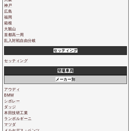
神戸
広島
福岡
箱根
大観山
首都高一周
乱入対戦自由分岐
セッティング
セッティング
登場車両
メーカー別
アウディ
BMW
シボレー
ダッジ
本田技研工業
ランボルギーニ
マツダ
メルセデス・ベンツ