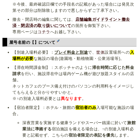
※今後、最終確認日欄での手段名の記載があった場合には発見次
第その部分は削除致しますので悪しからずご了承下さい。
撤去・閉店時の編集に関しては、
店舗編集ガイドライン＞撤去
済・閉店済の取り扱いについて
の箇所を御覧下さい。
専用ページは
コチラ
へお越し下さい。
屋号名前の【】について
【別途入場料必要】：
プレイ料金と別途
で、
筐体
設置場所への
入
場料が必要
な施設の場合(遊園地・動植物園・公衆浴場等)。
【滞在時間課金制】：スポッチャのように
滞在時間に応じた料金
請求
を行い、施設滞在中は場内ゲーム機が遊び放題スタイルの店
舗。
ネットカフェのブース備え付けのパソコンの利用料をイメージし
てもらえると分かりやすいかと。
※↑の別途入場料必要とは
異なります
。
【宿泊者限定】：ホテル・旅館の
宿泊者のみ
入場可能な施設の場
合。
深夜営業を実施する健康ランドやスーパー銭湯に於いて
旅館
業法に準拠する
宿泊施設を備える場合は、↑の別途入場料必
要と記載せず、こちらの
宿泊者限定の表記を優先
します。