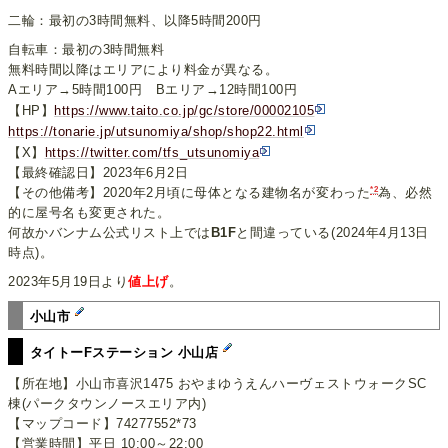
二輪：最初の3時間無料、以降5時間200円
自転車：最初の3時間無料
無料時間以降はエリアにより料金が異なる。
Aエリア→5時間100円 Bエリア→12時間100円
【HP】
https://www.taito.co.jp/gc/store/00002105
https://tonarie.jp/utsunomiya/shop/shop22.html
【X】
https://twitter.com/tfs_utsunomiya
【最終確認日】2023年6月2日
*2
【その他備考】2020年2月頃に母体となる建物名が変わった
為、必然
的に屋号名も変更された。
何故かバンナム公式リスト上では
B1F
と間違っている(2024年4月13日
時点)。
2023年5月19日より
値上げ
。
小山市
タイトーFステーション 小山店
【所在地】小山市喜沢1475 おやまゆうえんハーヴェストウォークSC
棟(パークタウンノースエリア内)
【マップコード】74277552*73
【営業時間】平日 10:00～22:00