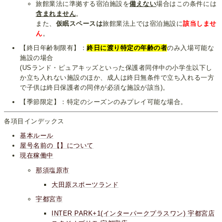
旅館業法に準拠する宿泊施設を
備えない
場合はこの条件には
含まれません
。
また、
仮眠スペースは
旅館業法上では宿泊施設に
該当しませ
ん
。
【終日年齢制限有】：
終日に渡り特定の年齢の者
のみ入場可能な
施設の場合
(USランド・ピュアキッズといった保護者同伴中の小学生以下し
か立ち入れない施設のほか、成人は終日無条件で立ち入れる一方
で子供は終日保護者の同伴が必須な施設が該当)。
【季節限定】：特定のシーズンのみプレイ可能な場合。
各項目インデックス
基本ルール
屋号名前の【】について
現在稼働中
那須塩原市
大田原スポーツランド
宇都宮市
INTER PARK+1(インターパークプラスワン) 宇都宮店