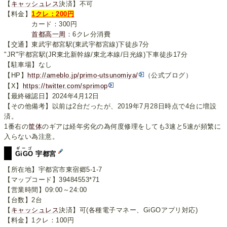
【
キャッシュレス
決済】不可
【料金】
1クレ：200円
カード：300円
首都高一周
：6クレ分消費
【交通】東武宇都宮駅(東武宇都宮線)下徒歩7分
"JR"宇都宮駅(JR東北新幹線/東北本線/日光線)下車徒歩17分
【駐車場】なし
【HP】
http://ameblo.jp/primo-utsunomiya/
（公式ブログ）
【X】
https://twitter.com/sprimop
【最終確認日】2024年4月12日
【その他備考】以前は2台だったが、2019年7月28日時点で4台に増設
済。
1番右の
筐体
のギアは経年劣化の為何度修理をしても3速と5速が頻繁に
入らない為注意。
ギーゴ
GiGO
宇都宮
【所在地】宇都宮市東宿郷5-1-7
【マップコード】39484553*71
【営業時間】09:00～24:00
【台数】2台
【
キャッシュレス
決済】可(各種電子マネー、GiGOアプリ対応)
【料金】1クレ：100円