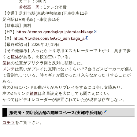
カード：300円
首都高一周
：1クレ分消費
【交通】足利市駅(東武伊勢崎線)下車徒歩11分
足利駅(JR両毛線)下車徒歩15分
【駐車場】無料
【HP】
https://tempo.gendagigo.jp/am/ashikaga
【X】
https://twitter.com/GiGO_ashikaga_a
【最終確認日】2026年3月19日
【その他備考】入ったら上り専用エスカレーターで上がり、奥まで歩
くと
筐体
がある。比較的空いている。
筐体
の位置がプリクラ側と反対に移動した。
メンテ
は悪いがプレイに支障はないくらい？2台ほどスピーカーが傷ん
で音割れしている。時々ギアが固かったり入らなかったりすることが
ある。
右の3台はハンドル曲がりがありプレイをするには少し支障あり。
左の2台リンク
筐体
は音量設定を大にしても聞こえにくい。
かつてはビデオレコーダーが設置されていたが現在は存在しない。
撤去済・閉店済店舗の隔離スペース(実施時系列順)
コチラ
をご覧下さい。