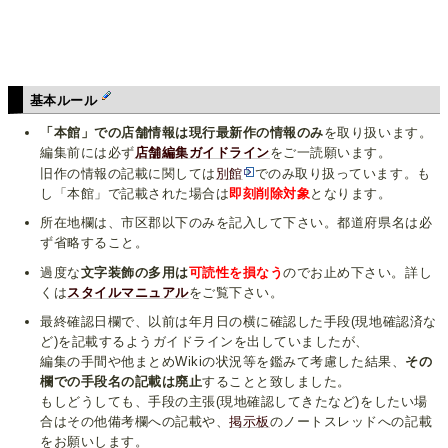
基本ルール
「本館」での店舗情報は現行最新作の情報のみ
を取り扱います。
編集前には必ず
店舗編集ガイドライン
をご一読願います。
旧作の情報の記載に関しては
別館
でのみ取り扱っています。も
し「本館」で記載された場合は
即刻削除対象
となります。
所在地欄は、市区郡以下のみを記入して下さい。都道府県名は必
ず省略すること。
過度な
文字装飾の多用は
可読性を損なう
のでお止め下さい。詳し
くは
スタイルマニュアル
をご覧下さい。
最終確認日欄で、以前は年月日の横に確認した手段(現地確認済な
ど)を記載するようガイドラインを出していましたが、
編集の手間や他まとめWikiの状況等を鑑みて考慮した結果、
その
欄での手段名の記載は廃止
することと致しました。
もしどうしても、手段の主張(現地確認してきたなど)をしたい場
合はその他備考欄への記載や、
掲示板
のノートスレッドへの記載
をお願いします。