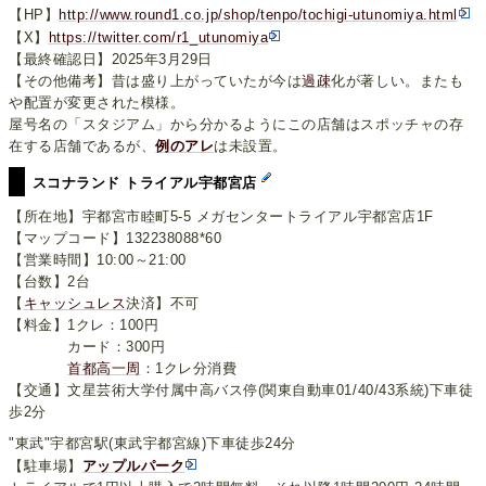
【HP】
http://www.round1.co.jp/shop/tenpo/tochigi-utunomiya.html
【X】
https://twitter.com/r1_utunomiya
【最終確認日】2025年3月29日
【その他備考】昔は盛り上がっていたが今は
過疎
化が著しい。またも
や配置が変更された模様。
屋号名の「スタジアム」から分かるようにこの店舗はスポッチャの存
在する店舗であるが、
例のアレ
は未設置。
スコナランド トライアル宇都宮店
【所在地】宇都宮市睦町5-5 メガセンタートライアル宇都宮店1F
【マップコード】132238088*60
【営業時間】10:00～21:00
【台数】2台
【
キャッシュレス
決済】不可
【料金】1クレ：100円
カード：300円
首都高一周
：1クレ分消費
【交通】文星芸術大学付属中高バス停(関東自動車01/40/43系統)下車徒
歩2分
"東武"宇都宮駅(東武宇都宮線)下車徒歩24分
【駐車場】
アップルパーク