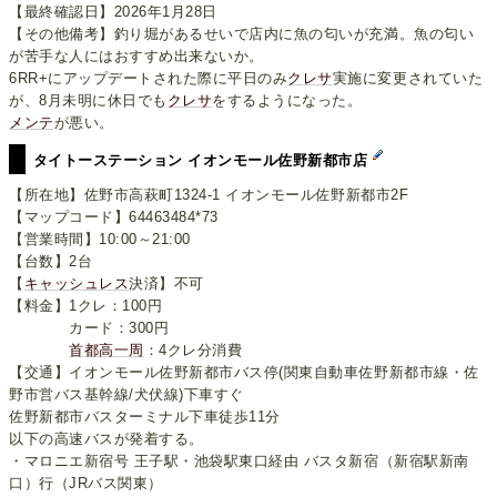
【最終確認日】2026年1月28日
【その他備考】釣り堀があるせいで店内に魚の匂いが充満。魚の匂い
が苦手な人にはおすすめ出来ないか。
6RR+にアップデートされた際に平日のみ
クレサ
実施に変更されていた
が、8月未明に休日でも
クレサ
をするようになった。
メンテ
が悪い。
タイトーステーション イオンモール佐野新都市店
【所在地】佐野市高萩町1324-1 イオンモール佐野新都市2F
【マップコード】64463484*73
【営業時間】10:00～21:00
【台数】2台
【
キャッシュレス
決済】不可
【料金】1クレ：100円
カード：300円
首都高一周
：4クレ分消費
【交通】イオンモール佐野新都市バス停(関東自動車佐野新都市線・佐
野市営バス基幹線/犬伏線)下車すぐ
佐野新都市バスターミナル下車徒歩11分
以下の高速バスが発着する。
・マロニエ新宿号 王子駅・池袋駅東口経由 バスタ新宿（新宿駅新南
口）行（JRバス関東）