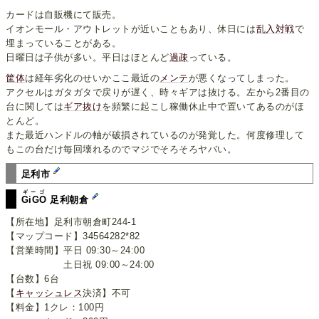
カードは自販機にて販売。
イオンモール・アウトレットが近いこともあり、休日には
乱入対戦
で
埋まっていることがある。
日曜日は子供が多い。平日はほとんど
過疎
っている。
筐体
は経年劣化のせいかここ最近の
メンテ
が悪くなってしまった。
アクセルはガタガタで戻りが遅く、時々ギアは抜ける。左から2番目の
台に関しては
ギア抜け
を頻繁に起こし稼働休止中で置いてあるのがほ
とんど。
また最近ハンドルの軸が破損されているのが発覚した。何度修理して
もこの台だけ毎回壊れるのでマジでそろそろヤバい。
足利市
ギーゴ
GiGO
足利朝倉
【所在地】足利市朝倉町244-1
【マップコード】34564282*82
【営業時間】平日 09:30～24:00
土日祝 09:00～24:00
【台数】6台
【
キャッシュレス
決済】不可
【料金】1クレ：100円