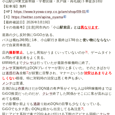
小山駅(JR東北新幹線・宇都宮線・水戸線・両毛線)下車徒歩18分
【駐車場】無料
【HP】
https://www.kyowa-corp.co.jp/am/shop/09-01
【X】
https://twitter.com/apina_oyama
【最終確認日】2026年3月19日
【その他備考】[注意]同市内の「小山
駅前店」とは
異なります
。
道路の少し反対側にGiGOがある。
バスは概ね2時間に1本、小山駅行き最終は17時台と
使い物にならない
ので自家用車推奨。
*6
店内
撮影禁止
。しかし周知がうまくいっていないのか
、ゲームタイト
ル問わず違反者をよく見る。
6RR時代まで
クレサ
は行っていたが最新作稼働時に終了。
クレサ
実施時代はDQNプレイヤーが割りと多くいた。そのときばかり
*7
は
迷惑行為
全般
が頻繁に目撃され、マナーというか
治安はあまりよろ
しくない
模様。特に対戦時の治安は悪く奇声も多い。
メンテ
は普通。
左側2台は
作業
向けだがDQN達の奇声等がイヤな人は6RR稼働時までは
GiGO推奨だったのだが、
クレサ
終了した関係かそこにに客が流れはじ
めてる模様。
その影響か前よりも
過疎
り始めDQNの目撃も少なくなっている。
*8
GiGOでもタチ悪いDQNは前から出没してる為注意
。
同じアピナ系列で車で20分あれば行ける下館のアピナも同様に
クレサ