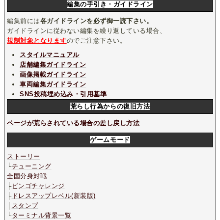
編集の手引き・ガイドライン
編集前には
各ガイドラインを必ず御一読下さい。
ガイドラインに従わない編集を繰り返している場合、
規制対象となります
のでご注意下さい。
スタイルマニュアル
店舗編集ガイドライン
画像掲載ガイドライン
車両編集ガイドライン
SNS投稿埋め込み・引用基準
荒らし行為からの復旧方法
ページが荒らされている場合の差し戻し方法
ゲームモード
ストーリー
└
チューニング
全国分身対戦
├
ビンゴチャレンジ
├
ドレスアップレベル(新装版)
├
スタンプ
└
ターミナル背景一覧