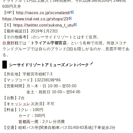
トライアルで1円以上購入で2時間無料、それ以降1時間200円 24時間
600円天井
【HP】
http://nacos.co.jp/sconaland/
https://www.trial-net.co.jp/shops/23
【X】
https://twitter.com/sukona_t_utu
【最終確認日】2019年1月23日
【その他備考】↓のシーサイドリゾートとはすぐ近所。
分身対戦
では「
トライアル宇都宮店
」という名称で出現。何故スコナ
ランドグループでは自らのブランド(冠)を隠しがるのか…意図不明であ
る。
シーサイドリゾートアミューズメントパーク
【所在地】宇都宮市睦町7-3
【マップコード】132238199*86
【営業時間】月～木・日 10:00～翌03:00
金土・祝前日 10:00～翌04:00
【台数】2台
【
キャッシュレス
決済】不可
【料金】1クレ：100円
カード：300円
首都高一周
：2クレ分消費
【交通】睦町バス停(関東自動車バス01/40/43系統)下車徒歩2分