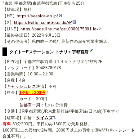
"東武"宇都宮駅(東武宇都宮線)下車徒歩25分
【駐車場】無料
【HP】
https://seaside-ap.jp/
【X】
https://twitter.com/SeasideAP
【LINE】
https://page.line.me/xat.0000175391.lox
【最終確認日】2022年9月13日
【その他備考】県内唯一の現行最新作の深夜営業実施店。
タイトーFステーション トナリエ宇都宮店
【所在地】宇都宮市駅前通り1-4-6 トナリエ宇都宮2F
【マップコード】39483780*78
【営業時間】10:00～21:00
【台数】4台
【
キャッシュレス
決済】不可
*1
【料金】
1クレ：200円
カード：300円
首都高一周
：1クレ分消費
【交通】JR宇都宮駅(JR東北新幹線/宇都宮線/日光線)下車すぐ
【駐車場】四輪：
タイムズ
有料
30分200円。平日のみ1300円で天井発動。
1000円以上の買物で2時間、2000円以上の買物で3時間無料（
レシート
合算不可
）。