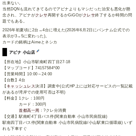
出来ない。
当然DQNも流れてきてるのでアピナよりもマシだった治安も悪化が懸
念され、アピナが
クレサ
再開するかGiGOが
クレサ
終了するか時間の問
題でもある。
2026年初夏頃に2台→4台に増えた(2026年6月2日にバンナム公式での
表示が3→5に変わった)。
カードの銘柄はAimeとネシカ
アピナ 小山店
【所在地】小山市駅南町四丁目27-18
【マップコード】74157584*00
【営業時間】10:00～24:00
【台数】4台
【
キャッシュレス
決済】調査中(公式HP上には対応サービスの一覧記載
があるが湾岸での使用可否は不明)
【料金】1クレ：100円
カード：300円
首都高一周
：?クレ分消費
【交通】駅南町4丁目バス停(関東自動車 小山市民病院線)
駅南四丁目バス停(関東自動車 小山市民病院線/小山駅東口循環線) いず
れも下車すぐ