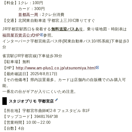
【料金】1クレ：100円
カード：300円
首都高一周
：2クレ分消費
【交通】北関東自動車道 宇都宮上三川IC降りてすぐ
JR宇都宮駅西口を発着する
無料送迎バスあり
。乗り場地図・時刻表は
福田屋百貨店公式HP
参照。
インターパーク宇都宮南店バス停(関東自動車バス10/85系統)下車徒歩3
分
雀宮駅(JR宇都宮線)下車徒歩39分
【駐車場】無料
【HP】
http://www.am-plus1.co.jp/utsunomiya.html
【最終確認日】2025年8月17日
【その他備考】県内設置最多。カードは店舗内の自販機でのみ購入可
能。
一番左の台がギアが入りにくいため注意。
スタジオプリモ 宇都宮店
【所在地】宇都宮市曲師町2-8 フェスタビル B1F
【マップコード】39481766*38
【営業時間】10:00～22:00
【台数】4台