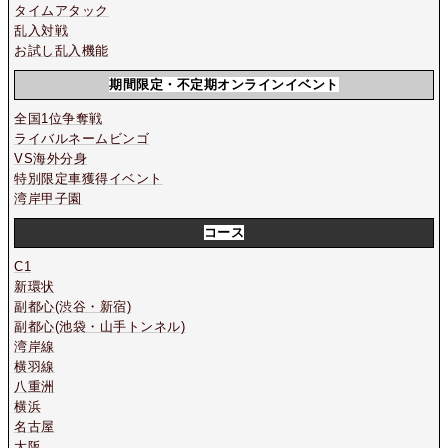
タイムアタック
乱入対戦
お試し乱入機能
期間限定・不定期オンラインイベント
全国1位争奪戦
ライバルネームビンゴ
VS海外分身
特別限定車獲得イベント
湾岸甲子園
コース
C1
新環状
副都心(渋谷・新宿)
副都心(池袋・山手トンネル)
湾岸線
横羽線
八重洲
横浜
名古屋
大阪