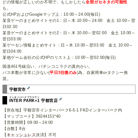
どの情報が正しいのか不明で、もしかしたら
全部ガセネタの可能性
も。
公式HPおよびGoogleマップ上：10:00～24:00(毎日)
某音ゲーのまとめサイトその1：日～木 10:00～24:00 金土 10:00～翌
日02:30
某音ゲーのまとめサイトその2：日～木 10:00～翌02:00 金土 10:00～
翌日03:00
某ゲーセン情報まとめサイト：日～木 10:00～翌03:00 金土 10:00～
翌日04:00
某他ゲーム会社の公式HPのリスト上：10:00～翌02:00(毎日)
国道461号線沿い、パチンコニラクの真向かい。
バス本数が非常に少ない(
平日3往復のみ
)為、自家用車orタクシー推
奨。
宇都宮市
インターパークプラスワン
INTER PARK+1
宇都宮店
【所在地】宇都宮市インターパーク6-5-1 FKDインターパーク内
【マップコード】39244151*40
【営業時間】09:00～24:00
【台数】8台
【
キャッシュレス
決済】不可