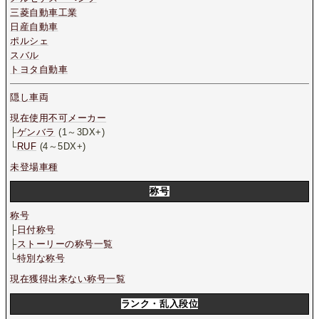
三菱自動車工業
日産自動車
ポルシェ
スバル
トヨタ自動車
隠し車両
現在使用不可メーカー
├
ゲンバラ
(1～3DX+)
└
RUF
(4～5DX+)
未登場車種
称号
称号
├
日付称号
├
ストーリーの称号一覧
└
特別な称号
現在獲得出来ない称号一覧
ランク・乱入段位