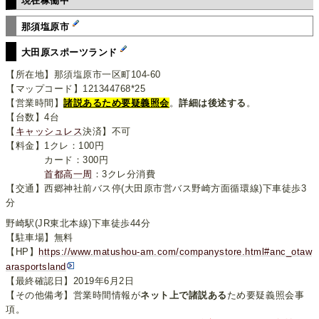
現在稼働中
那須塩原市
大田原スポーツランド
【所在地】那須塩原市一区町104-60
【マップコード】121344768*25
【営業時間】
諸説あるため要疑義照会
。
詳細は後述する
。
【台数】4台
【
キャッシュレス
決済】不可
【料金】1クレ：100円
カード：300円
首都高一周
：3クレ分消費
【交通】西郷神社前バス停(大田原市営バス野崎方面循環線)下車徒歩3
分
野崎駅(JR東北本線)下車徒歩44分
【駐車場】無料
【HP】
https://www.matushou-am.com/companystore.html#anc_otaw
arasportsland
【最終確認日】2019年6月2日
【その他備考】営業時間情報が
ネット上で諸説ある
ため要疑義照会事
項。