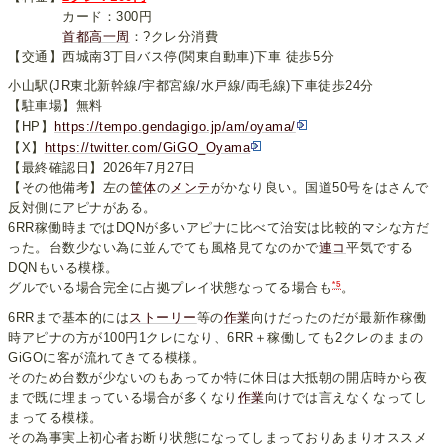
カード：300円
首都高一周
：?クレ分消費
【交通】西城南3丁目バス停(関東自動車)下車 徒歩5分
小山駅(JR東北新幹線/宇都宮線/水戸線/両毛線)下車徒歩24分
【駐車場】無料
【HP】
https://tempo.gendagigo.jp/am/oyama/
【X】
https://twitter.com/GiGO_Oyama
【最終確認日】2026年7月27日
【その他備考】左の
筐体
の
メンテ
がかなり良い。国道50号をはさんで
反対側にアピナがある。
6RR稼働時まではDQNが多いアピナに比べて治安は比較的マシな方だ
った。台数少ない為に並んでても風格見てなのかで
連コ
平気でする
DQNもいる模様。
*5
グルでいる場合完全に占拠プレイ状態なってる場合も
。
6RRまで基本的には
ストーリー
等の
作業
向けだったのだが最新作稼働
時アピナの方が100円1クレになり、6RR＋稼働しても2クレのままの
GiGOに客が流れてきてる模様。
そのため台数が少ないのもあってか特に休日は大抵朝の開店時から夜
まで既に埋まっている場合が多くなり
作業
向けでは言えなくなってし
まってる模様。
その為事実上初心者お断り状態になってしまっておりあまりオススメ