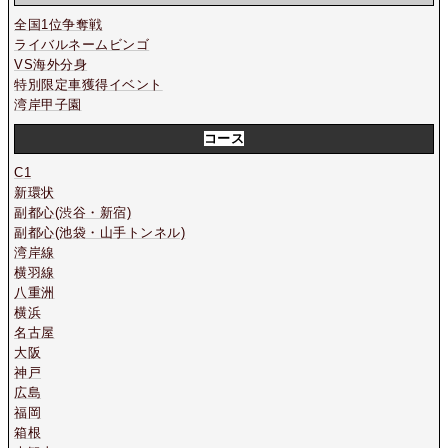
全国1位争奪戦
ライバルネームビンゴ
VS海外分身
特別限定車獲得イベント
湾岸甲子園
コース
C1
新環状
副都心(渋谷・新宿)
副都心(池袋・山手トンネル)
湾岸線
横羽線
八重洲
横浜
名古屋
大阪
神戸
広島
福岡
箱根