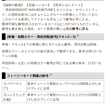
【旋律の覇者】 【音速ハンター】 【湾岸☆セレナード】
「湾岸MIDNIGHT MAXIMUMTUNE3 オリジナル・サウンドトラッ
ク」の初回生産分には
チューニング
カードが特典として付いており、
このカードを使用してマイカーを作ることで
称号
が手に入る。
獲得可能な
称号
(封入されているカード)はこの3つのうちのランダム。
称号
を書き換えた場合、カード更新の際には
元の
称号
に戻る
。
(車種・初期カラー・同色対戦)
称号
(マキシ2～3)
車種～マキシ3までの車種に割り当てられた
称号
。3DX以降は削除。
初期カラー～
ストーリー
の進行度合いで獲得できる。基本12色×2パタ
ーン=24個。
同色対戦～お互いの初期カラー
称号
が同じである事が条件。計12パタ
ーン。
ストーリー
モード関連の
称号
【パワーマニ
基本チューンで最初からパワーだけ10段階上げた次
ア】
のプレイに出現
【
ハンドリング
基本チューンで最初から
ハンドリング
だけ10段階上
主義】
げた次のプレイに出現