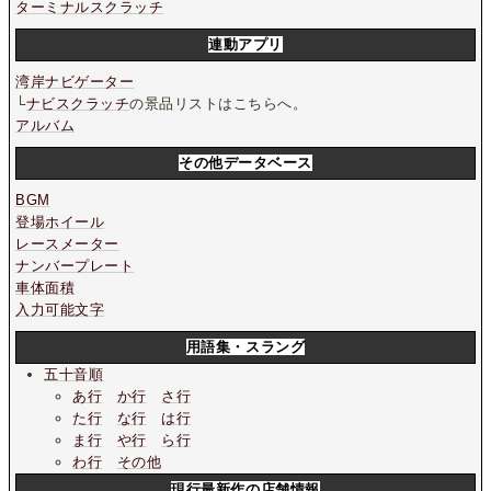
ターミナルスクラッチ
連動アプリ
湾岸ナビゲーター
└
ナビスクラッチ
の景品リストはこちらへ。
アルバム
その他データベース
BGM
登場ホイール
レースメーター
ナンバープレート
車体面積
入力可能文字
用語集・スラング
五十音順
あ行
か行
さ行
た行
な行
は行
ま行
や行
ら行
わ行
その他
現行最新作の店舗情報