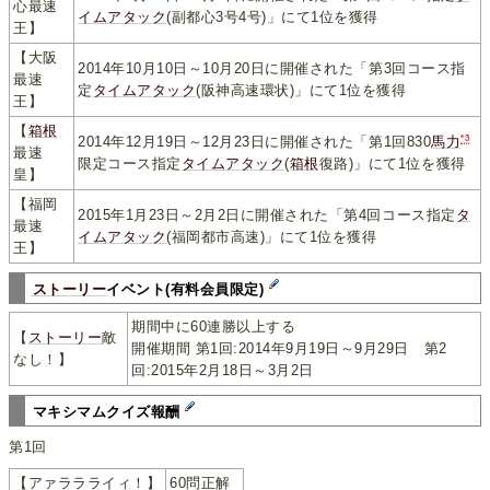
心最速
イムアタック
(副都心3号4号)」にて1位を獲得
王】
【大阪
2014年10月10日～10月20日に開催された「第3回コース指
最速
定
タイムアタック
(阪神高速環状)」にて1位を獲得
王】
【
箱根
*3
2014年12月19日～12月23日に開催された「第1回830
馬力
最速
限定コース指定
タイムアタック
(
箱根
復路)」にて1位を獲得
皇】
【福岡
2015年1月23日～2月2日に開催された「第4回コース指定
タ
最速
イムアタック
(福岡都市高速)」にて1位を獲得
王】
ストーリー
イベント(有料会員限定)
期間中に60連勝以上する
【
ストーリー
敵
開催期間 第1回:2014年9月19日～9月29日 第2
なし！】
回:2015年2月18日～3月2日
マキシマムクイズ報酬
第1回
【アァララライィ！】
60問正解