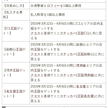
【目覚めし力】
分身撃破
トロフィー
を1個以上獲得
【乱入する勇
乱入勲章を1個以上獲得
気】
2015年3月12日～4月6日の間にC1エリアの店内
王
【C1
王冠
ゲッ
冠
をゲットする
ト！】
クエスト
達成でミニ
ステッカー
(
王冠
C1)と共に貰
える
2015年3月12日～4月6日の間に副都心エリアの店
【副都心
王冠
ゲ
内
王冠
をゲットする
ット！】
クエスト
達成でミニ
ステッカー
(
王冠
副都心)と共に
貰える
2015年3月12日～4月6日の間に
湾岸線
エリアの店
【湾岸
王冠
ゲッ
内
王冠
をゲットする
ト！】
クエスト
達成でミニ
ステッカー
(
王冠
湾岸線
)と共に
貰える
2015年3月12日～4月6日の間に
名古屋
エリアの店
【
名古屋
王冠
ゲ
内
王冠
をゲットする
ット！】
クエスト
達成でミニ
ステッカー
(
王冠
名古屋
)と共に
貰える