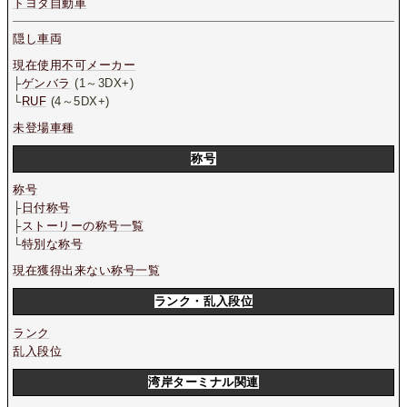
トヨタ自動車
隠し車両
現在使用不可メーカー
├
ゲンバラ
(1～3DX+)
└
RUF
(4～5DX+)
未登場車種
称号
称号
├
日付称号
├
ストーリーの称号一覧
└
特別な称号
現在獲得出来ない称号一覧
ランク・乱入段位
ランク
乱入段位
湾岸ターミナル関連