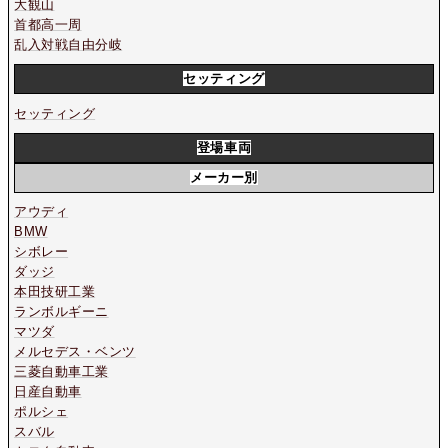
大観山
首都高一周
乱入対戦自由分岐
セッティング
セッティング
登場車両
メーカー別
アウディ
BMW
シボレー
ダッジ
本田技研工業
ランボルギーニ
マツダ
メルセデス・ベンツ
三菱自動車工業
日産自動車
ポルシェ
スバル