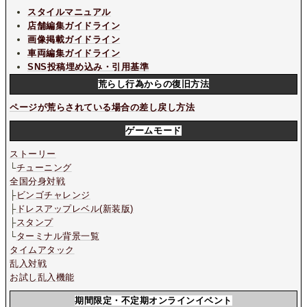
スタイルマニュアル
店舗編集ガイドライン
画像掲載ガイドライン
車両編集ガイドライン
SNS投稿埋め込み・引用基準
荒らし行為からの復旧方法
ページが荒らされている場合の差し戻し方法
ゲームモード
ストーリー
└
チューニング
全国分身対戦
├
ビンゴチャレンジ
├
ドレスアップレベル(新装版)
├
スタンプ
└
ターミナル背景一覧
タイムアタック
乱入対戦
お試し乱入機能
期間限定・不定期オンラインイベント