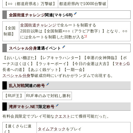
【○○（都道府県名）万撃破】
都道府県内で10000台撃破
全国街道チャレンジ
関連(マキシ6R)
全国街道チャレンジ
で全ルートを制覇する
【全国
2回目以降は【全国制覇×○○（アラビア数字）】となり、○○
制覇】
*2
には全ルートを制覇した回数が入る
スペシャル分身
遭遇イベント
【おいしい棚ぼた】【レアキャラハンター】【幸運の女神降臨】【ボ
ーナスほくほく】【ラッキーボーイ】【今日の金運は大吉】【
マキシG
長者への道】【あぶく銭ゲット】【一期一会】
スペシャル分身
撃破成功時にいずれかがランダムで出現する。
乱入対戦
関連の
称号
【RUF王】
RUF車のみで対戦し勝利
湾岸マキシ.NET
限定
称号
有料会員限定でプレイ可能な
クエスト
にて獲得可能だった。
【速くさらに速
タイムアタック
をプレイ
く】