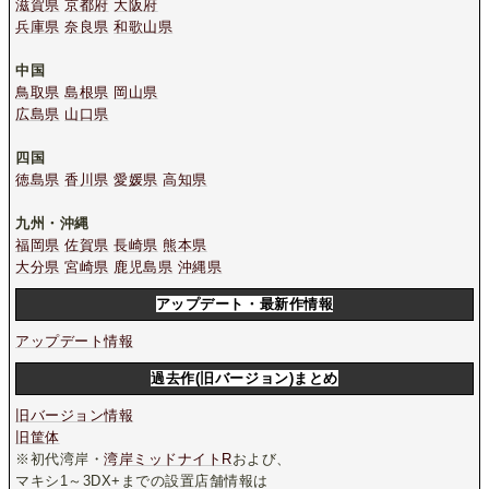
滋賀県
京都府
大阪府
兵庫県
奈良県
和歌山県
中国
鳥取県
島根県
岡山県
広島県
山口県
四国
徳島県
香川県
愛媛県
高知県
九州・沖縄
福岡県
佐賀県
長崎県
熊本県
大分県
宮崎県
鹿児島県
沖縄県
アップデート・最新作情報
アップデート情報
過去作(旧バージョン)まとめ
旧バージョン情報
旧筐体
※初代湾岸・
湾岸ミッドナイトR
および、
マキシ1～3DX+までの設置店舗情報は