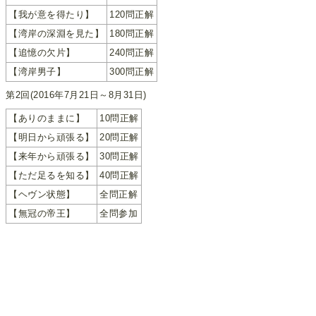
【我が意を得たり】
120問正解
【湾岸の深淵を見た】
180問正解
【追憶の欠片】
240問正解
【湾岸男子】
300問正解
第2回(2016年7月21日～8月31日)
【ありのままに】
10問正解
【明日から頑張る】
20問正解
【来年から頑張る】
30問正解
【ただ足るを知る】
40問正解
【ヘヴン状態】
全問正解
【無冠の帝王】
全問参加