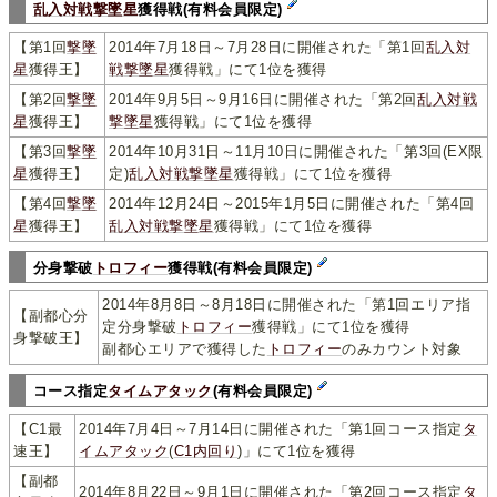
乱入対戦
撃墜星
獲得戦(有料会員限定)
【第1回
撃墜
2014年7月18日～7月28日に開催された「第1回
乱入対
星
獲得王】
戦
撃墜星
獲得戦」にて1位を獲得
【第2回
撃墜
2014年9月5日～9月16日に開催された「第2回
乱入対戦
星
獲得王】
撃墜星
獲得戦」にて1位を獲得
【第3回
撃墜
2014年10月31日～11月10日に開催された「第3回(EX限
星
獲得王】
定)
乱入対戦
撃墜星
獲得戦」にて1位を獲得
【第4回
撃墜
2014年12月24日～2015年1月5日に開催された「第4回
星
獲得王】
乱入対戦
撃墜星
獲得戦」にて1位を獲得
分身撃破
トロフィー
獲得戦(有料会員限定)
2014年8月8日～8月18日に開催された「第1回エリア指
【副都心分
定分身撃破
トロフィー
獲得戦」にて1位を獲得
身撃破王】
副都心エリアで獲得した
トロフィー
のみカウント対象
コース指定
タイムアタック
(有料会員限定)
【C1最
2014年7月4日～7月14日に開催された「第1回コース指定
タ
速王】
イムアタック
(
C1内回り
)」にて1位を獲得
【副都
2014年8月22日～9月1日に開催された「第2回コース指定
タ