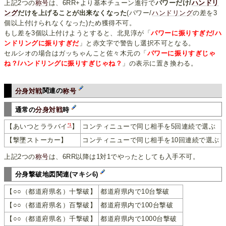
上記2つの
称号
は、6RR+より基本チューン進行で
パワーだけ/
ハンドリ
ング
だけを上げることが出来なくなった
(パワー/
ハンドリング
の差を3
個以上付けられなくなった)ため獲得不可。
もし差を3個以上付けようとすると、北見淳が「
パワーに振りすぎだ/ハ
ンドリングに振りすぎだ
」と赤文字で警告し選択不可となる。
セルシオの場合はガッちゃんこと佐々木元の「
パワーに振りすぎじゃ
ね？/ハンドリングに振りすぎじゃね？
」の表示に置き換わる。
分身対戦
関連の
称号
通常の
分身対戦
時
*1
コンティニューで同じ相手を5回連続で選ぶ
【あいつとララバイ
】
【撃墜ストーカー】
コンティニューで同じ相手を10回連続で選ぶ
上記2つの
称号
は、6RR以降は1対1でやったとしても入手不可。
分身撃破地図関連(マキシ6)
【○○（都道府県名）十撃破】
都道府県内で10台撃破
【○○（都道府県名）百撃破】
都道府県内で100台撃破
【○○（都道府県名）千撃破】
都道府県内で1000台撃破