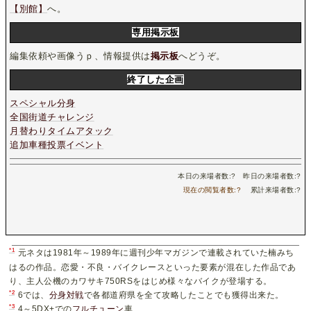
【別館】
へ。
専用掲示板
編集依頼や画像うｐ、情報提供は
掲示板
へどうぞ。
終了した企画
スペシャル分身
全国街道チャレンジ
月替わりタイムアタック
追加車種投票イベント
本日の来場者数:
?
昨日の来場者数:
?
現在の閲覧者数:
?
累計来場者数:
?
*1
元ネタは1981年～1989年に週刊少年マガジンで連載されていた楠みち
はるの作品。恋愛・不良・バイクレースといった要素が混在した作品であ
り、主人公機のカワサキ750RSをはじめ様々なバイクが登場する。
*2
6では、
分身対戦
で各都道府県を全て攻略したことでも獲得出来た。
*3
4～5DX+での
フルチューン
車