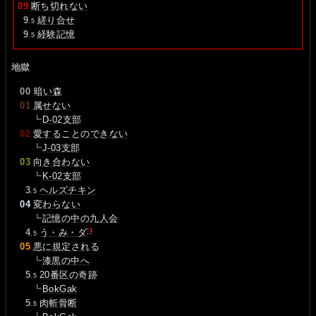
09
断ち切れない
0
9
縒り合せ
.5
0
9
経験記憶
.5
地獄
00
暗い森
01
属せない
┗
D-02支部
02
愛することのできない
┗
J-03支部
03
向き合わない
┗
K-02支部
0
3
ヘルズチキン
.5
04
変わらない
┗
記憶の中の九人会
*1
0
4
う・み・ダ
.5
05
悪に規定される
┗
漆黒の中へ
0
5
20番区の奇跡
.5
┗
BokGak
0
5
肉斬骨断
.5