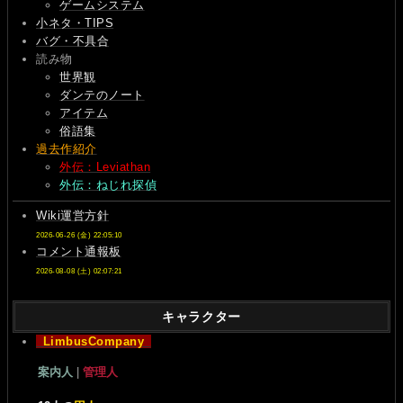
ゲームシステム
小ネタ・TIPS
バグ・不具合
読み物
世界観
ダンテのノート
アイテム
俗語集
過去作紹介
外伝：Leviathan
外伝：ねじれ探偵
Wiki運営方針
2026-06-26 (金) 22:05:10
コメント通報板
2026-08-08 (土) 02:07:21
キャラクター
LimbusCompany
案内人
|
管理人