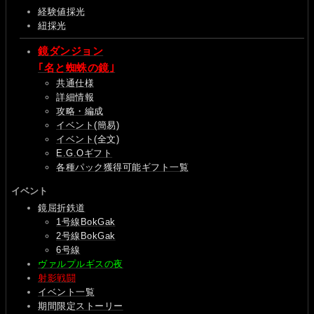
経験値採光
紐採光
鏡ダンジョン
｢名と蜘蛛の鏡｣
共通仕様
詳細情報
攻略・編成
イベント(簡易)
イベント(全文)
E.G.Oギフト
各種パック獲得可能ギフト一覧
イベント
鏡屈折鉄道
1号線BokGak
2号線BokGak
6号線
ヴァルプルギスの夜
射影戦闘
イベント一覧
期間限定ストーリー