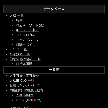
データベース
人格 一覧
所属
対応キーワード(鏡)
キーワード収支
スキル威力表
パッシブスキル
戦闘中ボイス
E.G.O 一覧
外形投影 一覧
幻想体|敵性存在 一覧
幻想体図鑑
一覧表
入手可能・不可能な
人格|E.G.O 一覧
意識したいパッシブ
同期|解析の恩恵比較表
人格(同期
Ⅳ
)
E.G.O(解析
Ⅲ
|
Ⅳ
)