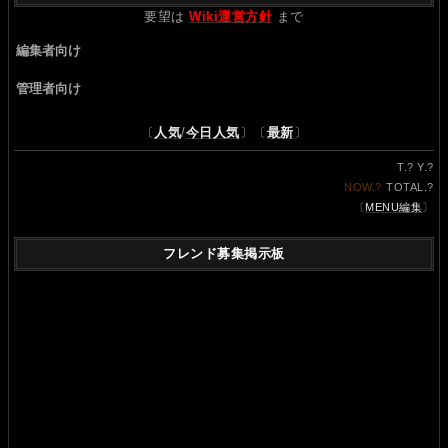
要望は
Wiki運営方針
まで
編集者向け
管理者向け
〔
人気
/
今日人気
〕〔
最新
〕
T.
?
Y.
?
NOW.
?
TOTAL.
?
〔
MENU編集
〕
フレンド募集掲示板