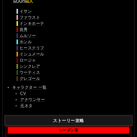
12人の
囚人
▌
イサン
▌
ファウスト
▌
ドンキホーテ
▌
良秀
▌
ムルソー
▌
ホンル
▌
ヒースクリフ
▌
イシュメール
▌
ロージャ
▌
シンクレア
▌
ウーティス
▌
グレゴール
キャラクター 一覧
CV
アナウンサー
元ネタ
ストーリー攻略
シーズン章