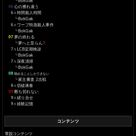
┗
BokGak
06
心の擦れ違う
0
6
時間殺人時間
.5
┗
BokGak
0
6
ワープ特急殺人事件
.5
┗
BokGak
07
夢の終わる
*1
┗
夢へと至らん
0
7
LCB定期検診
.5
┗
BokGak
0
7
深夜清掃
.5
┗
BokGak
08
眺めることしかできない
┗
家主審査 2次戦
0
8
切磋琢春
.5
09
断ち切れない
0
9
縒り合せ
.5
0
9
経験記憶
.5
コンテンツ
常設コンテンツ