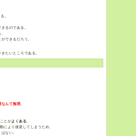
きる。
できるのである。
る、
とができるだろう。
いきたいところである。
避なんて無理
。
てことが
よくある
。
反動により後退してしまうため、
くはない。