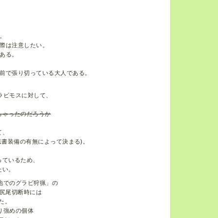
。
際は注意したい。
ある。
前で張り切っている大人である。
ラビモスに対して、
ちゃったのだろうか
て、
伝書装備の有無によって決まる)。
っているため、
たい。
地でのグラビ狩猟」の
(尻尾切断時には
た。
り強めの個体