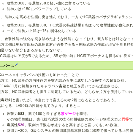
攻撃力308、毒属性250と軽い強化に留まっている
防御力は+150にパワーアップしている
と、防御力を高める性能に突き進んでおり、一方でHC武器のバサグラギャラクシ
攻撃力322、毒属性300。HC武器の特殊効果も相まって攻撃性能が強化さ
一方で防御力上昇は+75に弱体化している
と、攻撃性能の強化を突き詰めたような性能になっており、親方印とは対となっ
親方印側は剛種古龍種の汎用素材が必要である＝剛種武器の作成が現実を見る時
物足りない部分もあるかもしれないが、
HC武器はレア度が5であるため、SRが低い時にHC適正ボーナスを得るのに役立
ニバース
パローネ＝キャラバンの技術力も加わったことで、
親方印、HC武器の方向性両方を突き詰める事に成功した
G級技巧
の超毒双剣。
2014年11月に解禁されたキャラバン宙箱と絶玉を用いてから派生させる。
親方印、HC武器両者とも派生に対応しているため、どちらか片方を所持していれ
超毒双剣と書いたが、本当にそう言えるのか?気になるところであろう。
気になる、LV50時の性能を見てみよう。すると…
攻撃力
683
、素で180と長すぎる
紫ゲージ
を獲得。
その物理性能は、先代技巧武器の技巧的機械鋸の空ゲージ物理火力と
同等
で
毒属性
520
。双剣の手数を考慮すると高すぎると言ってもいい数値。
防御力+200。G級システムの防御減算基本値150に50差で勝っている上昇