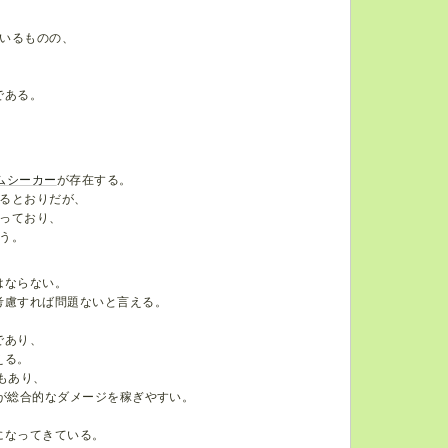
ているものの、
である。
ムシーカー
が存在する。
るとおりだが、
っており、
う。
はならない。
考慮すれば問題ないと言える。
であり、
える。
もあり、
が総合的なダメージを稼ぎやすい。
になってきている。