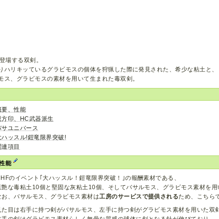
に登場する双剣。
りハリキッているグラビモスの個体を狩猟した際に発見された、希少な粘土と、
モス、グラビモスの素材を用いて生まれた毒双剣。
概要、性能
親方印、HC武器派生
バサユニバース
大ハッスル!鎧竜限界突破!
関連項目
、性能
MHFのイベント｢大ハッスル！鎧竜限界突破！｣の報酬素材である、
妖艶な毒粘土10個と堅固な灰粘土10個、そしてバサルモス、グラビモス素材を
なお、バサルモス、グラビモス素材は
工房のサービスで提供される
ため、こちら
見た目は右手に持つ剣がバサルモス、左手に持つ剣がグラビモス素材を用いた双