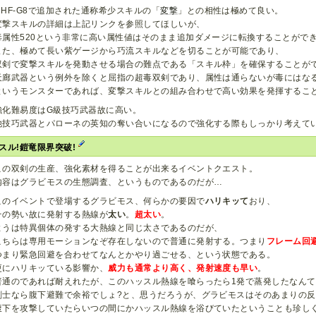
MHF-G8で追加された通称希少スキルの「
変撃
」との相性は極めて良い。
変撃スキルの詳細は上記リンクを参照してほしいが、
毒属性520という非常に高い属性値はそのまま追加ダメージに転換することがで
また、極めて長い紫ゲージから巧流スキルなどを切ることが可能であり、
双剣で変撃スキルを発動させる場合の難点である「スキル枠」を確保することが
天廊武器という例外を除くと屈指の超毒双剣であり、属性は通らないが毒にはな
というモンスターであれば、変撃スキルとの組み合わせで高い効果を発揮するこ
強化難易度はG級技巧武器故に高い。
他技巧武器とパローネの英知の奪い合いになるので強化する際もしっかり考えて
スル!鎧竜限界突破!
この双剣の生産、強化素材を得ることが出来るイベントクエスト。
内容はグラビモスの生態調査、というものであるのだが…
このイベントで登場するグラビモス、何らかの要因で
ハリキッて
おり、
その勢い故に発射する熱線が
太い
。
超太い
。
ようは特異個体の発する大熱線と同じ太さであるのだが、
こちらは専用モーションなぞ存在しないので普通に発射する。つまり
フレーム回
つまり緊急回避を合わせてなんとかやり過ごせる、という状態である。
更にハリキッている影響か、
威力も通常より高く、発射速度も早い
。
普通のであれば耐えれたが、このハッスル熱線を喰らったら1発で蒸発したなん
剣士なら腹下避難で余裕でしょ?と、思うだろうが、グラビモスはそのあまりの
腹下を攻撃していたらいつの間にかハッスル熱線を浴びていたということも珍し