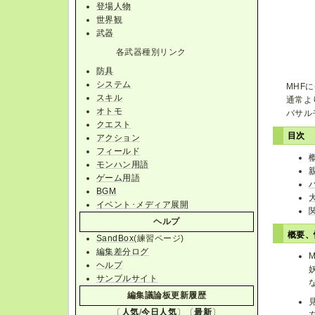
登場人物
世界観
武器
各武器種別リンク
防具
システム
MHF
スキル
通常よ
オトモ
バサル
クエスト
目次
アクション
フィールド
モンハン用語
ゲーム用語
BGM
イベント･メディア展開
ヘルプ
概要
SandBox
(練習ページ)
編集差分ログ
ヘルプ
サンプルサイト
編集議論板更新履歴
〔
人気
/
今日人気
〕〔
最新
〕