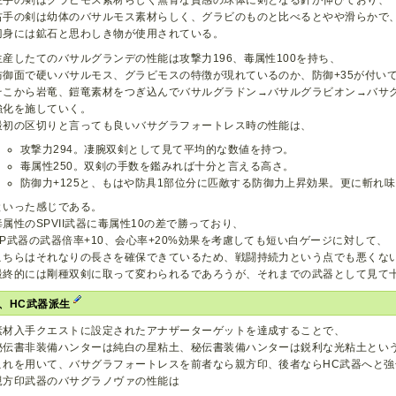
左手の剣はグラビモス素材らしく無骨な質感の球体に剣となる針が伸びており、
右手の剣は幼体のバサルモス素材らしく、グラビのものと比べるとやや滑らかで
刀身には鉱石と思わしき物が使用されている。
生産したてのバサルグランデの性能は攻撃力196、毒属性100を持ち、
防御面で硬いバサルモス、グラビモスの特徴が現れているのか、防御+35が付い
そこから岩竜、鎧竜素材をつぎ込んでバサルグラドン→バサルグラビオン→バサ
強化を施していく。
最初の区切りと言っても良いバサグラフォートレス時の性能は、
攻撃力294。凄腕双剣として見て平均的な数値を持つ。
毒属性250。双剣の手数を鑑みれば十分と言える高さ。
防御力+125と、もはや防具1部位分に匹敵する防御力上昇効果。更に斬れ味
といった感じである。
毒属性のSPVII武器に毒属性10の差で勝っており、
SP武器の武器倍率+10、会心率+20%効果を考慮しても短い白ゲージに対して、
こちらはそれなりの長さを確保できているため、戦闘持続力という点でも悪くな
最終的には剛種双剣に取って変わられるであろうが、それまでの武器として見て
、HC武器派生
素材入手クエストに設定されたアナザーターゲットを達成することで、
秘伝書非装備ハンターは純白の星粘土、秘伝書装備ハンターは鋭利な光粘土とい
これを用いて、バサグラフォートレスを前者なら親方印、後者ならHC武器へと強
親方印武器のバサグラノヴァの性能は