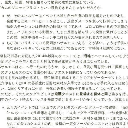
と、威力、範囲、特性も相まって驚異の攻撃に変貌している。
アカムのソニックブラストといい勝負できるんじゃないだろうか
が、そのエネルギーはイベント名通り自分自身の限界を超えたものであり、
発射するとオーバーヒートを起こし、反動ダメージを負って転倒してしまう
転倒のモーションは脚怯みの転倒と同じであり、ゴロゴロ転がるので追撃の
また、ハリキッている影響か、たまに反動を踏ん張って突進に繋げることが
この際、突進準備モーション中に排熱ガスが噴射されるので注意したい。
ちなみにハリキッている要因はバサルモスであることが多い。ようは子供の
ちなみにハリキッているのは熱線だけであるので、常時怒り状態ではない。
G級技巧武器に対応した2014年以降のクエストでは、
沼地
でハッスルしているグ
一定ダメージを与えることと狩猟で生産素材がそろう形になっている。
バサルモスはどこへ行ったのだろうか。もしかして、良質な餌を見つけて興奮し
このグラビモスのごく普通の狩猟がクエスト目的になっているのであるが、
依頼文を見れば分かる通り、部位破壊を達成することでアナザーターゲットとし
親方印もしくはHC武器派生に必要な素材が入手できる(どちらが手に入るかは秘
また、1回クリアすれば生産、強化に必要な個数全て集まるようになっている。
…のだが、そのためかグラビモスは
逆襲クエストに登場する個体と同じ
強さを持
例年のイベント時よりハッスル熱線で受けるダメージが多くなっている。注意し
元々のイベントでは「火山でのグラビモスへの一定ダメージ+岩破壊」「沼
2つのクエストで生産素材を獲得し、「火山でグラビ変種狩猟」で強化素材
秘伝書装備有無に応じて親方印orHC武器のキー素材を追加)という形であっ
なおこの3つのクエストの内、最初の一定ダメージのクエストだけは通常よ