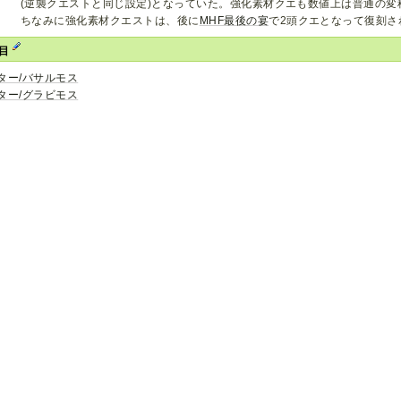
(逆襲クエストと同じ設定)となっていた。強化素材クエも数値上は普通の変
ちなみに強化素材クエストは、後に
MHF最後の宴
で2頭クエとなって復刻さ
項目
ター/バサルモス
ター/グラビモス