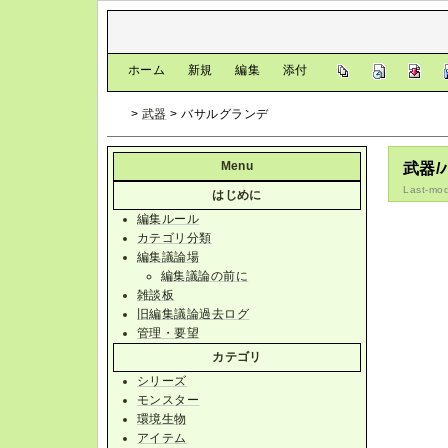
[
ホーム
|
新規
|
編集
|
添付
]
>
武器
> バサルグランデ
Menu
武器
Last-mod
はじめに
編集ルール
カテゴリ分類
編集議論場
編集議論の前に
雑談板
旧編集議論過去ログ
管理・要望
カテゴリ
シリーズ
モンスター
環境生物
アイテム