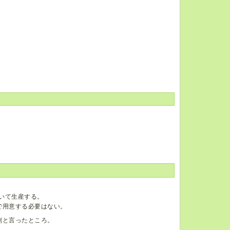
用いて生産する。
で用意する必要はない。
剣と言ったところ。