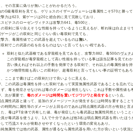
と、その言葉に偽りが無いことがわかるだろう。
他のG級毒双剣を見ても、ゲリョスのイザームヴェーレは毒属性こそ570と勝っ
攻撃力は623、紫ゲージは20と総合的に見て完敗しており、
エスピナスのローゼンヴィテスは攻撃力641、毒500と、
この双剣に張り合えそうな性能を持っているように見えるが、斬れ味は白止まり
紫ゲージがこの双剣と同じぐらい長い毒双剣で見ても、
攻撃力、毒属性値でこの武器を超えているものは
無い
。
毒双剣でこの武器の右を出るものはないと言ってもいい程である。
双剣と似た武器種である穿龍棍を見てみると、攻撃力882、毒500の
ヴェナ
この穿龍棍が毒穿龍棍として高い性能を持っている事は該当記事を見てわか
言い換えればそれ以上の手数を発揮できる双剣で、それ以上の毒属性値を持
かつ物理性能も高いこの双剣が、超毒双剣と言ってもいい事の証明でもあろ
と、ここまで書けばこの双剣だけで良いように見える。
が、この武器は毒属性を持った双剣であって実質無属性武器であることを忘れて
まず、毒を発症させなければ毒のダメージは発生しない。これは手数や属性値も
が、次が重要で、
毒のダメージは時間を置いてジワジワと発生する
という点。
弱点属性武器と違って、追加のダメージソースが発生するには時間を要すること
その時間内に属性等のダメージが上回るのであれば弱点属性武器の方が有効と言
また、毒はPT全体で共有した値、毒が発症したら毒武器は無属性同然ということ
全員が毒武器を使うより、1人で十分であれば他3名は弱点属性武器を用いたほう
そして
巧流
スキルが発動させやすくなったという環境の変化もあり。
単純無属性では他の武器、属性が通るなら属性武器を用いた方が良いという状況