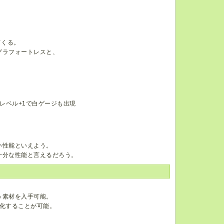
、
てくる。
グラフォートレスと、
レベル+1で白ゲージも出現
い性能といえよう。
十分な性能と言えるだろう。
う素材を入手可能。
化することが可能。