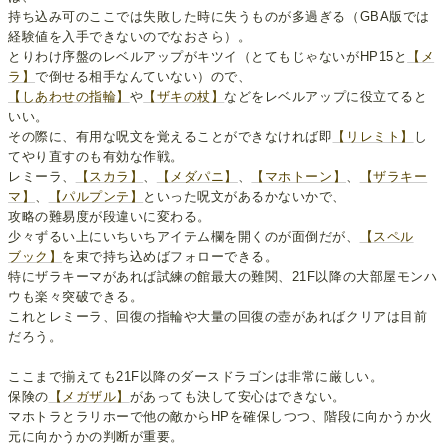
持ち込み可のここでは失敗した時に失うものが多過ぎる（GBA版では
経験値を入手できないのでなおさら）。
とりわけ序盤のレベルアップがキツイ（とてもじゃないがHP15と
【メ
ラ】
で倒せる相手なんていない）ので、
【しあわせの指輪】
や
【ザキの杖】
などをレベルアップに役立てると
いい。
その際に、有用な呪文を覚えることができなければ即
【リレミト】
し
てやり直すのも有効な作戦。
レミーラ、
【スカラ】
、
【メダパニ】
、
【マホトーン】
、
【ザラキー
マ】
、
【パルプンテ】
といった呪文があるかないかで、
攻略の難易度が段違いに変わる。
少々ずるい上にいちいちアイテム欄を開くのが面倒だが、
【スペル
ブック】
を束で持ち込めばフォローできる。
特にザラキーマがあれば試練の館最大の難関、21F以降の大部屋モンハ
ウも楽々突破できる。
これとレミーラ、回復の指輪や大量の回復の壺があればクリアは目前
だろう。
ここまで揃えても21F以降のダースドラゴンは非常に厳しい。
保険の
【メガザル】
があっても決して安心はできない。
マホトラとラリホーで他の敵からHPを確保しつつ、階段に向かうか火
元に向かうかの判断が重要。