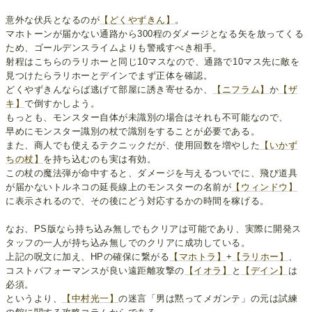
意外な伏兵となるのが
【どくやずきん】
。
マホトーンが届かない通路から300程のダメージとなる矢を放ってくる
ため、ゴールデンスライムよりも警戒すべき相手。
射程はこちらのラリホーと同じ10マスなので、通路で10マス先に敵を
見つけたらラリホーとデインでまず正体を確認。
どくやずきんならば逃げて部屋に誘き寄せるか、
【ニフラム】
か
【ザ
キ】
で倒すかしよう。
もっとも、モンスター自体が未識別の場合はそれも不可能なので、
早めにモンスター識別の杖で識別をすることが必要である。
また、商人でも使えるテクニックだが、使用回数を増やした
【いかず
ちの杖】
を持ち込むのも実は有効。
この杖の魔法弾が命中すると、ダメージを与えるついでに、飛び道具
が届かないトルネコの延長線上のモンスターの名前が
【ウィンドウ】
に表示されるので、その後にどう対応するかの時間を稼げる。
なお、PS版なら持ち込み無しでもクリアは可能であり、実際に開発ス
タッフの一人が持ち込み無しでのクリアに成功している。
上記の呪文に加え、HPの確保に繋がる
【マホトラ】
+
【ラリホー】
、
コストパフォーマンスが良い遠距離攻撃の
【イオラ】
と
【デイン】
は
必須。
というより、
【中村光一】
の迷言「男は黙ってメガンテ」の元は試練