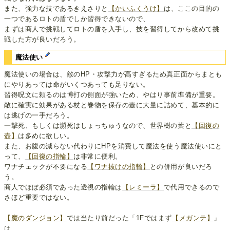
また、強力な技であるきえさりと
【かいふくうけ】
は、ここの目的の
一つであるロトの盾でしか習得できないので、
まずは商人で挑戦してロトの盾を入手し、技を習得してから改めて挑
戦した方が良いだろう。
魔法使い
魔法使いの場合は、敵のHP・攻撃力が高すぎるため真正面からまとも
にやりあっては命がいくつあっても足りない。
習得呪文に頼るのは博打の側面が強いため、やはり事前準備が重要。
敵に確実に効果がある杖と巻物を保存の壺に大量に詰めて、基本的に
は逃げの一手だろう。
一撃死、もしくは瀕死はしょっちゅうなので、世界樹の葉と
【回復の
壺】
は多めに欲しい。
また、お腹の減らない代わりにHPを消費して魔法を使う魔法使いにと
って、
【回復の指輪】
は非常に便利。
ワナチェックが不要になる
【ワナ抜けの指輪】
との併用が良いだろ
う。
商人でほぼ必須であった透視の指輪は
【レミーラ】
で代用できるので
さほど重要ではない。
【魔のダンジョン】
では当たり前だった「1Fではまず
【メガンテ】
」
は、