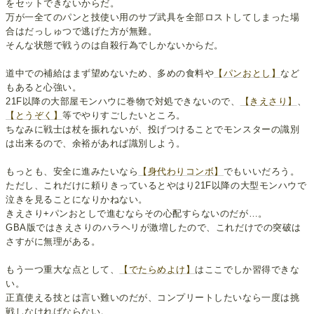
をセットできないからだ。
万が一全てのパンと技使い用のサブ武具を全部ロストしてしまった場
合はだっしゅつで逃げた方が無難。
そんな状態で戦うのは自殺行為でしかないからだ。
道中での補給はまず望めないため、多めの食料や
【パンおとし】
など
もあると心強い。
21F以降の大部屋モンハウに巻物で対処できないので、
【きえさり】
、
【とうぞく】
等でやりすごしたいところ。
ちなみに戦士は杖を振れないが、投げつけることでモンスターの識別
は出来るので、余裕があれば識別しよう。
もっとも、安全に進みたいなら
【身代わりコンボ】
でもいいだろう。
ただし、これだけに頼りきっているとやはり21F以降の大型モンハウで
泣きを見ることになりかねない。
きえさり+パンおとしで進むならその心配すらないのだが…。
GBA版ではきえさりのハラヘリが激増したので、これだけでの突破は
さすがに無理がある。
もう一つ重大な点として、
【でたらめよけ】
はここでしか習得できな
い。
正直使える技とは言い難いのだが、コンプリートしたいなら一度は挑
戦しなければならない。