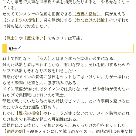
こんな事態で貴重な世界樹の葉を消費したりすると、やるせなくなっ
てくる。
せめてモンスターの位置を把握できる
【透視の指輪】
、罠が見える
【シャドウの指輪】
、罠を無効にする
【わなぬけの指輪】
のいずれか
は持ち込んで対処したい。
【戦士】
や
【魔法使い】
でもクリアは可能。
戦士
戦士で挑むなら、
【商人】
とはまた違った準備が必要になる。
鍛えた武器と盾は言わずもがな、有用な技と、それを使用するための
サブの武器もそれなりの数を用意したい。
当然だがメインの装備には技をセットしてはいけない。万が一壊れた
らその瞬間に絶望と共にほぼ詰みである。
メイン装備が強ければタイマンでは負けないが、杖や巻物が使えない
おかげで集団戦には弱いのが戦士。
部屋で戦っていたら他の敵の特技でピンチに、という事態を避けるた
めにできるだけ通路で戦おう。
しかし
【透視の指輪】
やレミーラが使えないので、メイン装備がどれ
だけ強力でも事故が起こる可能性はある。
誤操作による技セットが怖いのなら、ありったけの印をセットした
【鋼鉄の剣】
+99をメインにして戦うのがベスト。鋼鉄の剣は有用な技