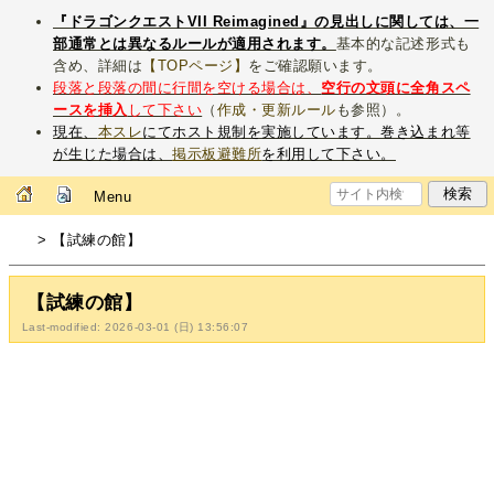
『ドラゴンクエストVII Reimagined』の見出しに関しては、一
部通常とは異なるルールが適用されます。
基本的な記述形式も
含め、詳細は
【TOPページ】
をご確認願います。
段落と段落の間に行間を空ける場合は、
空行の文頭に全角スペ
ースを挿入
して下さい
（
作成・更新ルール
も参照）。
現在、
本スレ
にてホスト規制を実施しています。巻き込まれ等
が生じた場合は、
掲示板避難所
を利用して下さい。
Menu
> 【試練の館】
【試練の館】
Last-modified: 2026-03-01 (日) 13:56:07