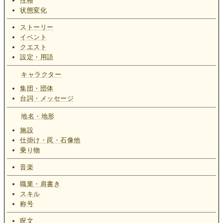
性格
状態変化
ストーリー
イベント
クエスト
設定・用語
キャラクター
集団・団体
台詞・メッセージ
地名・地形
施設
仕掛け・罠・石像他
乗り物
音楽
職業・肩書き
スキル
称号
呪文