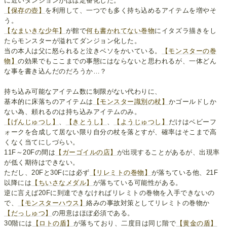
に近いダンジョンがほぼ定番化した。
【保存の壺】
を利用して、一つでも多く持ち込めるアイテムを増やそ
う。
【なまいきな少年】
が館で
何も書かれてない巻物
にイタズラ描きをし
たらモンスターが溢れてダンジョン化した。
当の本人は父に怒られると泣きベソをかいている。
【モンスターの巻
物】
の効果でもここまでの事態にはならないと思われるが、一体どん
な事を書き込んだのだろうか…？
持ち込み可能なアイテム数に制限がない代わりに、
基本的に床落ちのアイテムは
【モンスター識別の杖】
かゴールドしか
ない為、頼れるのは持ち込みアイテムのみ。
【げんじゅつし】
、
【きとうし】
、
【ようじゅつし】
だけはベビーフ
ォークを合成して居ない限り自分の杖を落とすが、確率はそこまで高
くなく当てにしづらい。
11F～20Fの間は
【ガーゴイルの店】
が出現することがあるが、出現率
が低く期待はできない。
ただし、20Fと30Fには必ず
【リレミトの巻物】
が落ちている他、21F
以降には
【ちいさなメダル】
が落ちている可能性がある。
逆に言えば20Fに到達できなければリレミトの巻物を入手できないの
で、
【モンスターハウス】
絡みの事故対策としてリレミトの巻物か
【だっしゅつ】
の用意はほぼ必須である。
30階には
【ロトの盾】
が落ちており、二度目は同じ階で
【黄金の盾】