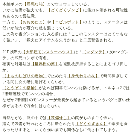
本編ボスの
【邪悪な箱】
までウヨウヨしている。
いかに装備が強力でも、
【どくどくゾンビ】
に能力を消される可能性
もあるので要注意。
一方で、
【おおめだま】
や
【エビルポット】
のように、ステータスは
低いが能力が厄介な敵も混じっている。
この為か当ダンジョンに入る前には「ここのモンスターはとてつもな
く強い」、「鍛えたアイテムを失うかも」と二度警告される。
21F以降の
【大部屋モンスターハウス】
は「
【マダンテ】
+炎orマダン
テ」の即死コンボで有名。
確実な対処法は
【世界樹の葉】
を複数枚所持することによるゴリ押し
か、
【まものしばりの巻物】
で止めたり
【身代わりの杖】
で時間稼ぎして
いる間に次の階に逃げるぐらいか。
【とうぞくの指輪】
があれば開幕モンハウは防げるが、トルネコ2では
2階層連続でモンハウの場合、
なぜか2階層目のモンスターが最初から起きているというバグっぽい仕
様があるので万全にはならない。
当然ながら、罠の中では
【装備外し】
の罠がものすごく怖い。
踏んで装備が外れたところに斬られたり
【どくやずきん】
の毒矢を食
らったりすると、いくら強い盾でも関係なしに倒されてしまう。