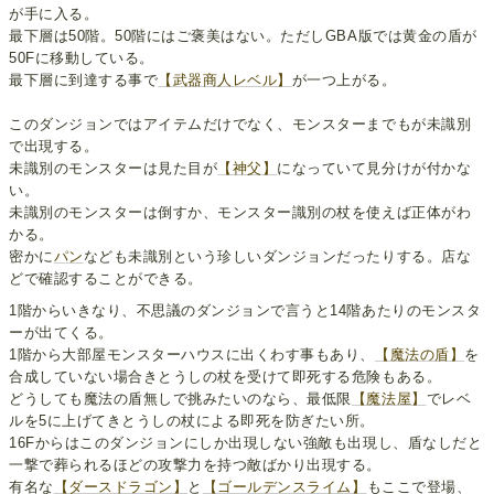
が手に入る。
最下層は50階。50階にはご褒美はない。ただしGBA版では黄金の盾が
50Fに移動している。
最下層に到達する事で
【武器商人レベル】
が一つ上がる。
このダンジョンではアイテムだけでなく、モンスターまでもが未識別
で出現する。
未識別のモンスターは見た目が
【神父】
になっていて見分けが付かな
い。
未識別のモンスターは倒すか、モンスター識別の杖を使えば正体がわ
かる。
密かに
パン
なども未識別という珍しいダンジョンだったりする。店な
どで確認することができる。
1階からいきなり、不思議のダンジョンで言うと14階あたりのモンスタ
ーが出てくる。
1階から大部屋モンスターハウスに出くわす事もあり、
【魔法の盾】
を
合成していない場合きとうしの杖を受けて即死する危険もある。
どうしても魔法の盾無しで挑みたいのなら、最低限
【魔法屋】
でレベ
ルを5に上げてきとうしの杖による即死を防ぎたい所。
16Fからはこのダンジョンにしか出現しない強敵も出現し、盾なしだと
一撃で葬られるほどの攻撃力を持つ敵ばかり出現する。
有名な
【ダースドラゴン】
と
【ゴールデンスライム】
もここで登場、