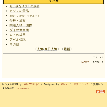
その他
ちいさなメダルの景品
カジノの景品
裏技・バグ技・テクニック
俗称・通称
関連人物・団体
ダイの大冒険
ロトの紋章
アベル伝説
その他
〔
人気
/
今日人気
〕〔
最新
〕
T.
?
Y.
?
NOW.
?
TOTAL.
?
レンタルWIKI by
WIKIWIKI.jp*
/ Designed by
Olivia
/
広告について
/ 無料レン
タル掲示板
zawazawa