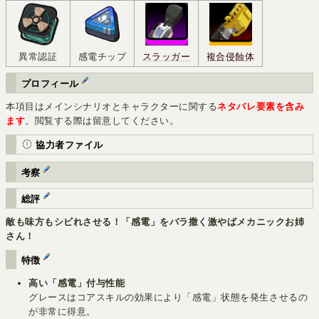
異常認証
感電チップ
スラッガー
複合侵蝕体
プロフィール
本項目はメインシナリオとキャラクターに関する
ネタバレ要素を含み
ます
。閲覧する際は留意してください。
協力者ファイル
考察
総評
敵も味方もシビれさせる！「感電」をバラ撒く激やばメカニックお姉
さん！
特徴
高い「感電」付与性能
グレースはコアスキルの効果により「感電」状態を発生させるの
が非常に得意。