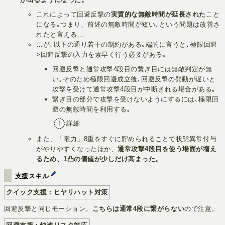
これによって回避反撃の
実質的な無敵時間が延長された
こと
になる｡つまり、前述の無敵時間が短い､という問題は改善さ
れたと言える…
…が､以下の通り若干の制約がある｡端的に言うと､極限回避
>回避反撃の入力を素早く行う必要がある｡
回避反撃と通常攻撃4段目の繋ぎ目には無敵判定が無
い｡そのため極限回避成立後､回避反撃の発動が遅いと
攻撃を受けて通常攻撃4段目が中断される場合がある｡
繋ぎ目の部分で攻撃を受けないようにするには､極限回
避の無敵時間を利用する｡
詳細
また、「電力」8重をすぐに貯められることで状態異常付与
がやりやすくなったほか、
通常攻撃4段目を使う場面が増え
るため、1凸の価値が少しだけ高まった。
支援スキル
クイック支援：ヒヤリハット対策
回避反撃と同じモーション。
こちらは通常4段に繋がらない
ので注意。