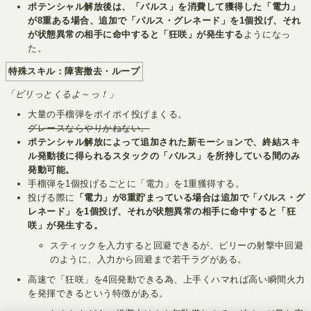
ポテンシャル解放後は、「パルス」を消費して獲得した「電力」
が8重ある場合、追加で「パルス・グレネード」を1個投げ、それ
が状態異常の相手に命中すると「狂咲」が発生する
ようになっ
た。
特殊スキル：障害撤去・ループ
「ビリっとくるよ～っ！」
大量の手榴弾をポイポイ投げまくる。
グレースならやりかねない。
ポテンシャル解放によって追加された新モーションで、終結スキ
ル発動後に得られるスタックの「パルス」を所持している間のみ
発動可能。
手榴弾を1個投げるごとに「電力」を1重獲得する。
投げる際に
「電力」が8重貯まっている場合は追加で「パルス・グ
レネード」を1個投げ、それが状態異常の相手に命中すると「狂
咲」が発生する。
スティックを入力すると回避できるが、ビリーの射撃中回避
のように、入力から回避まで若干ラグがある。
高速で「狂咲」を4回発動できる為、上手くハマれば高い瞬間火力
を発揮できるという特徴がある。