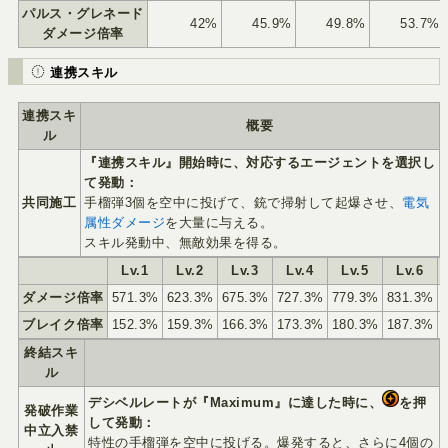
パルス・グレネード
42%
45.9%
49.8%
53.7%
ダメージ倍率
連携スキル
連携スキ
概要
ル
『連携スキル』開始時に、対応するエージェントを選択し
て発動：
共同施工
手榴弾3個を空中に投げて、銃で掃射して起爆させ、
電気
属性ダメージ
を大量に与える。
スキル発動中、無敵効果を得る。
Lv.1
Lv.2
Lv.3
Lv.4
Lv.5
Lv.6
ダメージ倍率
571.3%
623.3%
675.3%
727.3%
779.3%
831.3%
ブレイク倍率
152.3%
159.3%
166.3%
173.3%
180.3%
187.3%
終結スキ
ル
デシベルレートが『Maximum』に達した時に、
を押
発破作業
して発動：
中立入禁
特性の手榴弾を空中に投げる。爆発すると、さらに4個の