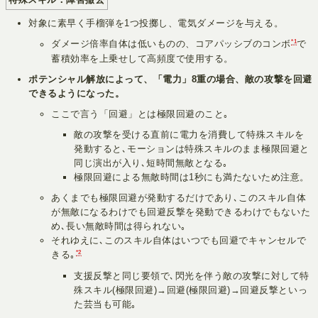
対象に素早く手榴弾を1つ投擲し、電気ダメージを与える。
*1
ダメージ倍率自体は低いものの、コアパッシブのコンボ
で
蓄積効率を上乗せして高頻度で使用する。
ポテンシャル解放によって、「電力」8重の場合、敵の攻撃を回避
できるようになった。
ここで言う「回避」とは極限回避のこと｡
敵の攻撃を受ける直前に電力を消費して特殊スキルを
発動すると､モーションは特殊スキルのまま極限回避と
同じ演出が入り､短時間無敵となる｡
極限回避による無敵時間は1秒にも満たないため注意。
あくまでも極限回避が発動するだけであり､このスキル自体
が無敵になるわけでも回避反撃を発動できるわけでもないた
め､長い無敵時間は得られない｡
それゆえに､このスキル自体はいつでも回避でキャンセルで
*2
きる｡
支援反撃と同じ要領で､閃光を伴う敵の攻撃に対して特
殊スキル(極限回避)→回避(極限回避)→回避反撃といっ
た芸当も可能｡