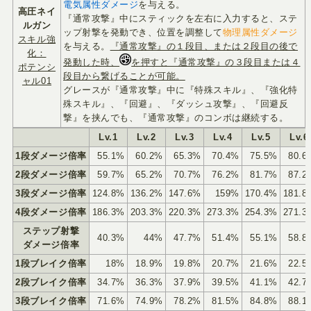
電気属性ダメージ
を与える。
高圧ネイ
『通常攻撃』中にスティックを左右に入力すると、ステ
ルガン
ップ射撃を発動でき、位置を調整して
物理属性ダメージ
スキル強
を与える。
『通常攻撃』の１段目、または２段目の後で
化：
発動した時、
を押すと『通常攻撃』の３段目または４
ポテンシ
段目から繋げることが可能。
ャル01
グレースが『通常攻撃』中に『特殊スキル』、『強化特
殊スキル』、『回避』、『ダッシュ攻撃』、『回避反
撃』を挟んでも、『通常攻撃』のコンボは継続する。
Lv.1
Lv.2
Lv.3
Lv.4
Lv.5
Lv.6
1段ダメージ倍率
55.1%
60.2%
65.3%
70.4%
75.5%
80.6
2段ダメージ倍率
59.7%
65.2%
70.7%
76.2%
81.7%
87.2
3段ダメージ倍率
124.8%
136.2%
147.6%
159%
170.4%
181.8
4段ダメージ倍率
186.3%
203.3%
220.3%
273.3%
254.3%
271.3
ステップ射撃
40.3%
44%
47.7%
51.4%
55.1%
58.8
ダメージ倍率
1段ブレイク倍率
18%
18.9%
19.8%
20.7%
21.6%
22.5
2段ブレイク倍率
34.7%
36.3%
37.9%
39.5%
41.1%
42.7
3段ブレイク倍率
71.6%
74.9%
78.2%
81.5%
84.8%
88.1