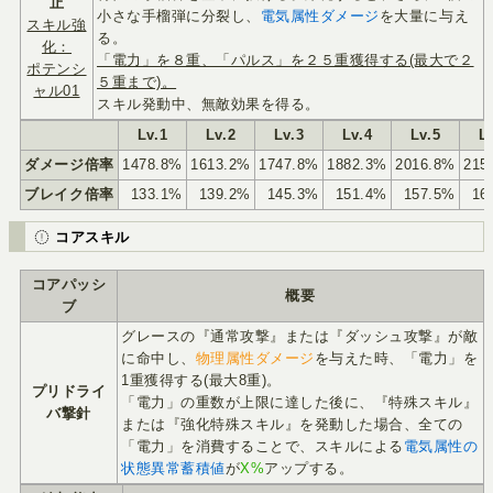
止
小さな手榴弾に分裂し、
電気属性ダメージ
を大量に与え
スキル強
る。
化：
「電力」を８重、「パルス」を２５重獲得する(最大で２
ポテンシ
５重まで)。
ャル01
スキル発動中、無敵効果を得る。
Lv.1
Lv.2
Lv.3
Lv.4
Lv.5
L
ダメージ倍率
1478.8%
1613.2%
1747.8%
1882.3%
2016.8%
215
ブレイク倍率
133.1%
139.2%
145.3%
151.4%
157.5%
16
コアスキル
コアパッシ
概要
ブ
グレースの『通常攻撃』または『ダッシュ攻撃』が敵
に命中し、
物理属性ダメージ
を与えた時、「電力」を
1重獲得する(最大8重)。
プリドライ
「電力」の重数が上限に達した後に、『特殊スキル』
バ撃針
または『強化特殊スキル』を発動した場合、全ての
「電力」を消費することで、スキルによる
電気属性の
状態異常蓄積値
が
X%
アップする。