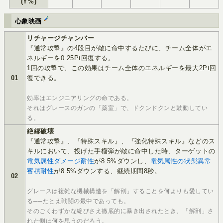
(Y%)
心象映画
リチャージチャンバー
『通常攻撃』の4段目が敵に命中するたびに、チーム全体がエ
ネルギーを0.25Pt回復する。
1回の攻撃で、この効果はチーム全体のエネルギーを最大2Pt回
01
復できる。
効率はエンジニアリングの命である。
それはグレースのガンの「薬室」で、ドクンドクンと鼓動してい
る。
絶縁破壊
『通常攻撃』、『特殊スキル』、『強化特殊スキル』などのス
キルにおいて、投げた手榴弾が敵に命中した時、ターゲットの
電気属性ダメージ耐性
が8.5%ダウンし、
電気属性の状態異常
蓄積耐性
が8.5%ダウンする、継続期間8秒。
02
グレースは複雑な機械構造を「解剖」することを何よりも愛してい
る──たとえ戦闘の最中であっても。
そのごくわずかな綻びさえ徹底的に暴き出されたとき、「解剖」さ
れた側は何を思うのだろう。