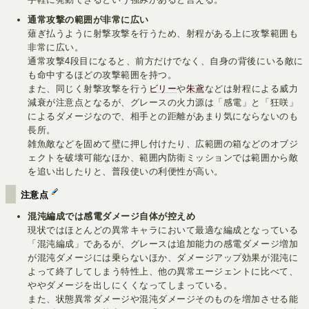
通常攻撃の範囲が非常に広い
薙ぎ払うように射撃攻撃を行うため、射程がある上に攻撃範囲も
非常に広い。
通常攻撃4段目になると、前方だけでなく、自身の背後にいる敵に
も命中するほどの攻撃範囲を持つ。
また、同じく射撃攻撃を行う
ビリー
や
朱鳶
などは射程による威力
減衰が注意点となるが、グレースの火力源は「感電」と「狂咲」
によるダメージなので、相手との距離があまり気にならないのも
長所。
雑魚敵などを固めて壁に押し付けたり、広範囲の箱などのオブジ
ェクトを破壊可能なほか、範囲内防衛ミッションでは範囲から敵
を追い出したりと、普段使いの利便性が高い。
注意点
混沌編成では感電ダメージ自体が控えめ
現状ではほとんどの異常キャラにおいて最適な編成となっている
「混沌編成」であるが、グレースは追加能力の感電ダメージ増加
が混沌ダメージには乗らないほか、ダメージアップ効果が混沌に
よって終了してしまう特性上、他の異常エージェントに比べて、
ややダメージを出しにくくなってしまっている。
また、状態異常ダメージや混沌ダメージそのものを増加させる能