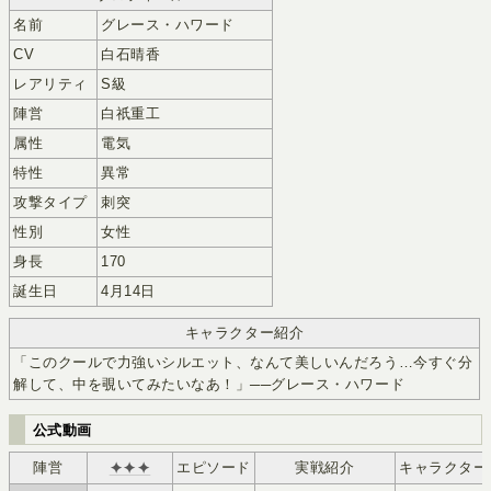
名前
グレース・ハワード
CV
白石晴香
レアリティ
S級
陣営
白祇重工
属性
電気
特性
異常
攻撃タイプ
刺突
性別
女性
身長
170
誕生日
4月14日
キャラクター紹介
「このクールで力強いシルエット、なんて美しいんだろう…今すぐ分
解して、中を覗いてみたいなあ！」──グレース・ハワード
公式動画
陣営
✦✦✦
エピソード
実戦紹介
キャラクターM