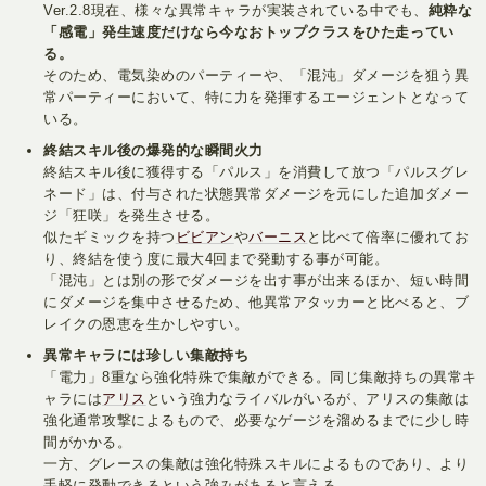
Ver.2.8現在、様々な異常キャラが実装されている中でも、
純粋な
「感電」発生速度だけなら今なおトップクラスをひた走ってい
る。
そのため、電気染めのパーティーや、「混沌」ダメージを狙う異
常パーティーにおいて、特に力を発揮するエージェントとなって
いる。
終結スキル後の爆発的な瞬間火力
終結スキル後に獲得する「パルス」を消費して放つ「パルスグレ
ネード」は、付与された状態異常ダメージを元にした追加ダメー
ジ「狂咲」を発生させる。
似たギミックを持つ
ビビアン
や
バーニス
と比べて倍率に優れてお
り、終結を使う度に最大4回まで発動する事が可能。
「混沌」とは別の形でダメージを出す事が出来るほか、短い時間
にダメージを集中させるため、他異常アタッカーと比べると、ブ
レイクの恩恵を生かしやすい。
異常キャラには珍しい集敵持ち
「電力」8重なら強化特殊で集敵ができる。同じ集敵持ちの異常キ
ャラには
アリス
という強力なライバルがいるが、アリスの集敵は
強化通常攻撃によるもので、必要なゲージを溜めるまでに少し時
間がかかる。
一方、グレースの集敵は強化特殊スキルによるものであり、より
手軽に発動できるという強みがあると言える。