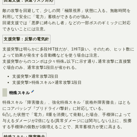
回避支援：快速リスク対応
敵の攻撃を回避して、少しの間「極限視界」状態に入る。無敵時間を
利用して安全に「電力」蓄積ができるのが強み。
回避支援では「悪夢に縛られし者」などの一部ボスのギミックに対応
できないことには注意。
支援突撃：反撃の電気針
支援突撃は明らかに多段HIT技だが、1HIT扱い。そのため、ヒット数に
よって効果が発生する音動機などを使う場合は注意。
支援突撃からのコンボは少々特殊｡以下に示す通り､通常攻撃に直接繋
ぐ場合のみ、通常攻撃1段目が省かれる。
支援突撃>通常攻撃2段目
支援突撃>特殊スキル>通常攻撃1段目
特殊スキル
特殊スキル「障害撤去」、強化特殊スキル「規格外障害撤去」はとも
にコアパッシブ『プリドライバ撃針』に対応している。
6凸した状態で「電力」8重を消費して発動した場合、手榴弾によって
与えるダメージが2倍になる(異常ダメージには関与しない)上に、投擲
する手榴弾の個数が1個増えることで、異常蓄積力が更に高まる。
特殊スキル：障害撤去