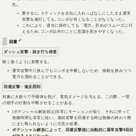
た。
要するに､スティックを左右に入れっぱなしにしたまま通常
攻撃を連打しても､コンボが長くなることがなくなった｡
これにより、適当に操作しても「電力」貯めがスムーズに行
えるため､コンボ以外のことに意識を割きやすくなった。
回避
ダッシュ攻撃：抜き打ち検査
軽く薙ぐように射撃する。
通常攻撃中に挟んでもコンボを中断しないため、移動を挟みつつ
電力を溜めることができる。
回避反撃：違反罰則
対象に大振りで手榴弾を投げ、電気ダメージを与える。この際、一部
の相手の行動を中断させることがある。
(ポテンシャル解放前は)非常にモーションが短く、それに伴って
無敵時間も非常に短い。連続攻撃を回避する時は無敵の終わり際
にまた殴られないように注意が必要。
ポテンシャル解放によって、回避反撃後に自動的に通常攻撃4段目
が出るようになった。