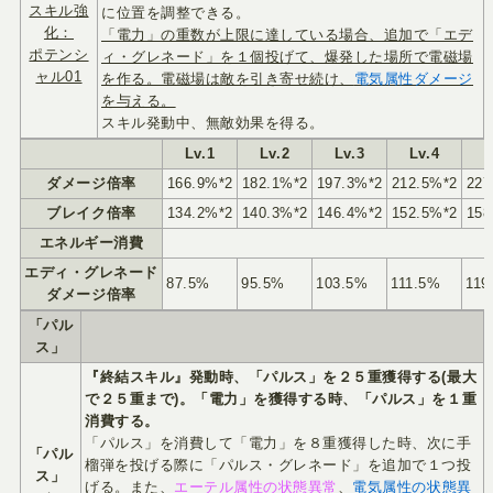
スキル強
に位置を調整できる。
化：
「電力」の重数が上限に達している場合、追加で「エデ
ポテンシ
ィ・グレネード」を１個投げて、爆発した場所で電磁場
ャル01
を作る。電磁場は敵を引き寄せ続け、
電気属性ダメージ
を与える。
スキル発動中、無敵効果を得る。
Lv.1
Lv.2
Lv.3
Lv.4
L
ダメージ倍率
166.9%*2
182.1%*2
197.3%*2
212.5%*2
227
ブレイク倍率
134.2%*2
140.3%*2
146.4%*2
152.5%*2
158
エネルギー消費
エディ・グレネード
87.5%
95.5%
103.5%
111.5%
119
ダメージ倍率
「パル
ス」
『終結スキル』発動時、「パルス」を２５重獲得する(最大
で２５重まで)。「電力」を獲得する時、「パルス」を１重
消費する。
「パルス」を消費して「電力」を８重獲得した時、次に手
「パル
榴弾を投げる際に「パルス・グレネード」を追加で１つ投
ス」
げる。また、
エーテル属性の状態異常
、
電気属性の状態異