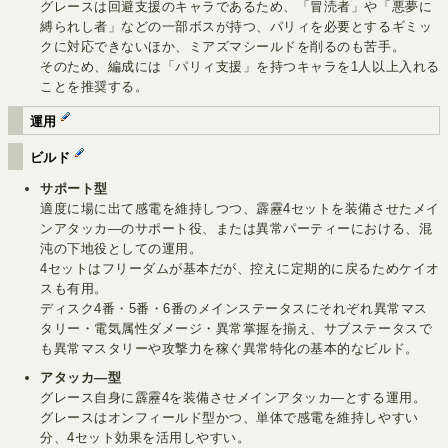
グレースは回避支援のキャラであるため、「冒涜者」や「悪夢に
縛られし者」などの一部ボスが持つ、パリィを必要とするギミッ
クに対応できないほか、ミアズマシールドを削るのも苦手。
そのため、編成には「パリィ支援」を持つキャラを1人以上入れる
ことを推奨する。
運用
ビルド
サポート型
適度に場に出て感電を維持しつつ、霹靂4セットを装備させたメイ
ンアタッカ―のサポート役、または異常パーティーにおける、混
沌の下地役としての運用。
4セットはフリーダムが基本だが、控えに定期的に戻るためケイオ
スも有用。
ディスク4番・5番・6番のメインステータスにそれぞれ異常マス
タリー・電気属性ダメージ・異常掌握を揃え、サブステータスで
も異常マスタリーや攻撃力を稼ぐ異常特化の基本的なビルド。
アタッカ―型
グレース自身に霹靂4を装備させメインアタッカ―とする運用。
グレースはオンフィールド型かつ、単体で感電を維持しやすい
分、4セット効果を活用しやすい。