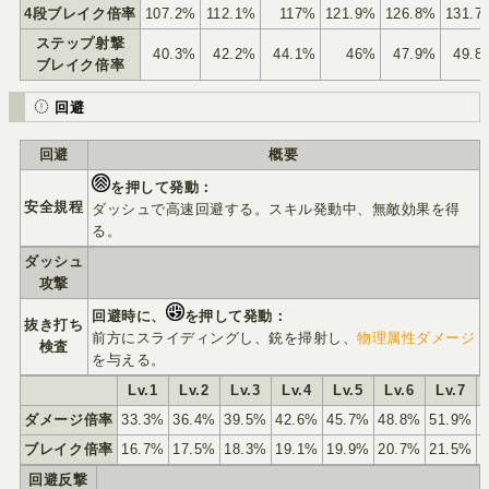
4段ブレイク倍率
107.2%
112.1%
117%
121.9%
126.8%
131.7
ステップ射撃
40.3%
42.2%
44.1%
46%
47.9%
49.8
ブレイク倍率
回避
回避
概要
を押して発動：
安全規程
ダッシュで高速回避する。スキル発動中、無敵効果を得
る。
ダッシュ
攻撃
回避時に、
を押して発動：
抜き打ち
前方にスライディングし、銃を掃射し、
物理属性ダメージ
検査
を与える。
Lv.1
Lv.2
Lv.3
Lv.4
Lv.5
Lv.6
Lv.7
ダメージ倍率
33.3%
36.4%
39.5%
42.6%
45.7%
48.8%
51.9%
ブレイク倍率
16.7%
17.5%
18.3%
19.1%
19.9%
20.7%
21.5%
回避反撃