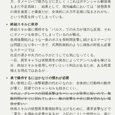
力、ダメージバフ能力などに乏しく（これはポテンシャル解放後
もまだ不足気味）、結果として、混沌編成においては「状態異常
の発生速度こそ爆速だが、全体的に火力不足感に悩まされがち」
という性質を持ってしまっている。
終結スキルに依存
終結スキル後に獲得する「パルス」での火力が強力な反面、それ
にダメージを依存してしまっているのが難点。
危局強襲戦のような一体のボスを長時間攻撃し続けるステージで
は問題になり辛い一方で、式輿防衛戦のように雑魚の対処も必要
なステージでは
出足の遅さや火力のムラがどうしても気になってくる。
一応、異常キャラは状態異常の発生によってデシベル値を稼げる
分、終結スキルを使用しやすいという利点があるため、ある程度
補える弱点ではあるが…
表で操作するにはかなりの慣れが必要
長い射程と広い攻撃範囲の代わりなのか、全体的に行動時の動作
が重く、回避でのキャンセルも効きにくい。
その上、グレースの回避反撃はモーションが非常に短いので、無
敵時間がすぐに切れてしまい、敵の攻撃を十分に捌き切れない場
合が多い。
特殊スキルの状態異常蓄積効率を上げるために、通常攻撃などで
「電力」を溜める必要があるが、上記のこうした特性から、表に