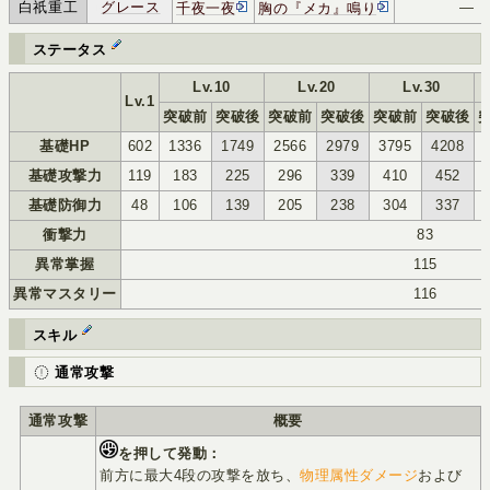
白祇重工
グレース
―
千夜一夜
胸の『メカ』鳴り
ｸﾚ
--
ステータス
Lv.10
Lv.20
Lv.30
Lv.1
突破前
突破後
突破前
突破後
突破前
突破後
基礎HP
602
1336
1749
2566
2979
3795
4208
基礎攻撃力
119
183
225
296
339
410
452
基礎防御力
48
106
139
205
238
304
337
衝撃力
83
異常掌握
115
異常マスタリー
116
スキル
通常攻撃
通常攻撃
概要
を押して発動：
前方に最大4段の攻撃を放ち、
物理属性ダメージ
および