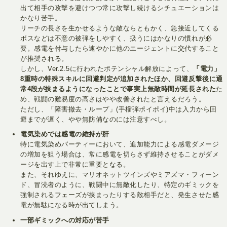
出て相手の攻撃を避けつつ常に攻撃し続けるシチュエーションは
かなり苦手。
リーチの長さを生かせるような敵ならともかく、急接近してくる
ボスなどは不意の被弾をしやすく、扱うにはかなりの慣れが必
要。感電を付与したら速やかに他のエージェントに交代すること
が推奨される。
しかし、Ver.2.5に行われたポテンシャル解放によって、
「電力」
8重時の特殊スキルに回避判定が追加されたほか、回避反撃後に通
常4段が挟まるようになったことで事実上無敵時間が延長された
た
め、戦闘の難易度の高さはやや改善されたと言えるだろう。
ただし、「障害撤去・ループ」(手榴弾ポイポイ)中は入力から回
避までが遅く、やや無防備なのには注意すべし。
電気染めでは感電の維持が肝
特に電気染めパーティーにおいて、追加能力による感電ダメージ
の増加を狙う場合は、常に感電を切らさず維持させることがダメ
ージを出す上で非常に重要となる。
また、それゆえに、マリオネットツインズやミアズマ・フィーン
ド、冒涜者のように、戦闘中に無敵化したり、特定のギミックを
強制されるフェーズが挟まったりする敵相手だと、発生させた感
電が無駄になる時が出てしまう。
一部ギミックへの対応が苦手