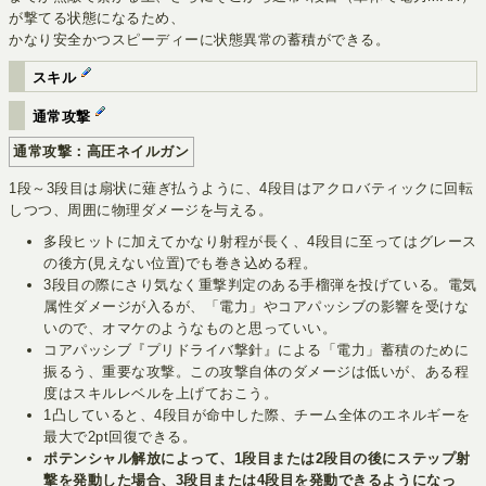
が撃てる状態になるため、
かなり安全かつスピーディーに状態異常の蓄積ができる。
スキル
通常攻撃
通常攻撃：高圧ネイルガン
1段～3段目は扇状に薙ぎ払うように、4段目はアクロバティックに回転
しつつ、周囲に物理ダメージを与える。
多段ヒットに加えてかなり射程が長く、4段目に至ってはグレース
の後方(見えない位置)でも巻き込める程。
3段目の際にさり気なく重撃判定のある手榴弾を投げている。電気
属性ダメージが入るが、「電力」やコアパッシブの影響を受けな
いので、オマケのようなものと思っていい。
コアパッシブ『プリドライバ撃針』による「電力」蓄積のために
振るう、重要な攻撃。この攻撃自体のダメージは低いが、ある程
度はスキルレベルを上げておこう。
1凸していると、4段目が命中した際、チーム全体のエネルギーを
最大で2pt回復できる。
ポテンシャル解放によって、1段目または2段目の後にステップ射
撃を発動した場合、3段目または4段目を発動できるようになっ