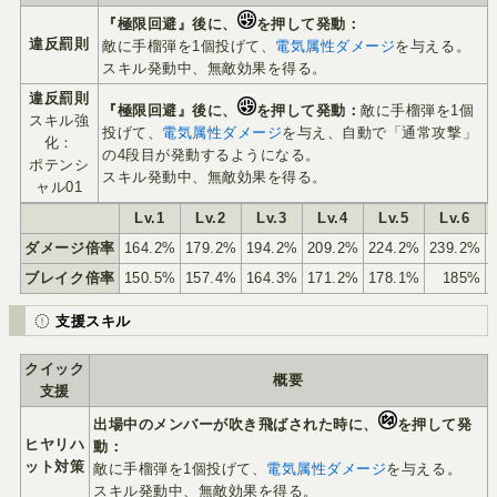
『極限回避』後に、
を押して発動：
違反罰則
敵に手榴弾を1個投げて、
電気属性ダメージ
を与える。
スキル発動中、無敵効果を得る。
違反罰則
『極限回避』後に、
を押して発動：
敵に手榴弾を1個
スキル強
投げて、
電気属性ダメージ
を与え、自動で「通常攻撃」
化：
の4段目が発動するようになる。
ポテンシ
スキル発動中、無敵効果を得る。
ャル01
Lv.1
Lv.2
Lv.3
Lv.4
Lv.5
Lv.6
ダメージ倍率
164.2%
179.2%
194.2%
209.2%
224.2%
239.2%
ブレイク倍率
150.5%
157.4%
164.3%
171.2%
178.1%
185%
支援スキル
クイック
概要
支援
出場中のメンバーが吹き飛ばされた時に、
を押して発
ヒヤリハ
動：
ット対策
敵に手榴弾を1個投げて、
電気属性ダメージ
を与える。
スキル発動中、無敵効果を得る。