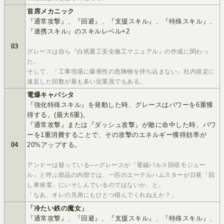
首席メカニック
『通常攻撃』、『回避』、『支援スキル』、『特殊スキル』、
『連携スキル』のスキルレベル+2
03
グレースは自ら『白祇重工安全施工マニュアル』の作成に関わっ
た。
そして、「工事現場に爆発性の危険物を持ち込まない」社内規定に
違反した回数が最も多い従業員でもある。
電爆キャパシタ
『強化特殊スキル』を発動した時、グレースはパワーを6重獲
得する。(最大6重)。
『通常攻撃』または『ダッシュ攻撃』が敵に命中した時、パワ
ーを1重消費することで、その攻撃のエネルギー獲得効率が
04
20%アップする。
アンドーは疑っている──グレースが「電磁パルス回収モジュー
ル」と呼ぶ部品の内部では、一匹のエーテルハムスターが日夜「回
し車発電」にいそしんでいるのではないか、と。
「なあ、オレの兄弟にもひとつ積んでくれねえか？」
「冷たい鉄の魔女」
『通常攻撃』、『回避』、『支援スキル』、『特殊スキル』、