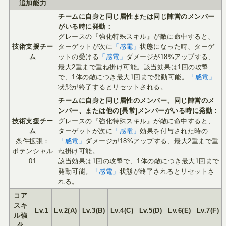
追加能力
チームに自身と同じ属性または同じ陣営のメンバー
がいる時に発動：
グレースの『強化特殊スキル』が敵に命中すると、
技術支援チー
ターゲットが次に
「感電」
状態になった時、ターゲ
ム
ットの受ける
「感電」
ダメージが18%アップする、
最大2重まで重ね掛け可能。該当効果は1回の攻撃
で、1体の敵につき最大1回まで発動可能。
「感電」
状態が終了するとリセットされる。
チームに自身と同じ属性のメンバー、同じ陣営のメ
ンバー、または他の[異常]メンバーがいる時に発動：
技術支援チー
グレースの『強化特殊スキル』が敵に命中すると、
ム
ターゲットが次に
「感電」
効果を付与された時の
条件拡張：
「感電」
ダメージが18%アップする、最大2重まで重
ポテンシャル
ね掛け可能。
01
該当効果は1回の攻撃で、1体の敵につき最大1回まで
発動可能。
「感電」
状態が終了されるとリセットさ
れる。
コア
スキ
Lv.1
Lv.2(A)
Lv.3(B)
Lv.4(C)
Lv.5(D)
Lv.6(E)
Lv.7(F)
ル強
化