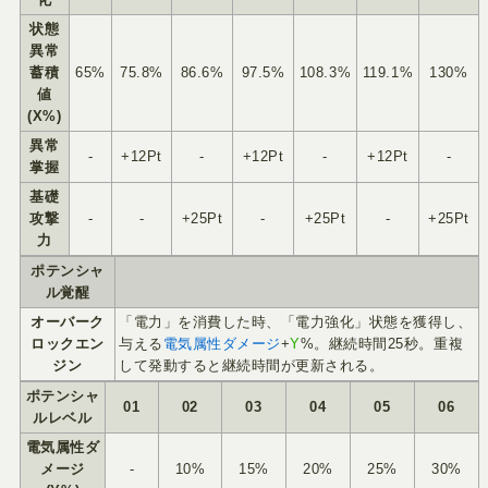
状態
異常
蓄積
65%
75.8%
86.6%
97.5%
108.3%
119.1%
130%
値
(X%)
異常
-
+12Pt
-
+12Pt
-
+12Pt
-
掌握
基礎
攻撃
-
-
+25Pt
-
+25Pt
-
+25Pt
力
ポテンシャ
ル覚醒
オーバーク
「電力」を消費した時、「電力強化」状態を獲得し、
ロックエン
与える
電気属性ダメージ
+
Y
%。継続時間25秒。重複
ジン
して発動すると継続時間が更新される。
ポテンシャ
01
02
03
04
05
06
ルレベル
電気属性ダ
メージ
-
10%
15%
20%
25%
30%