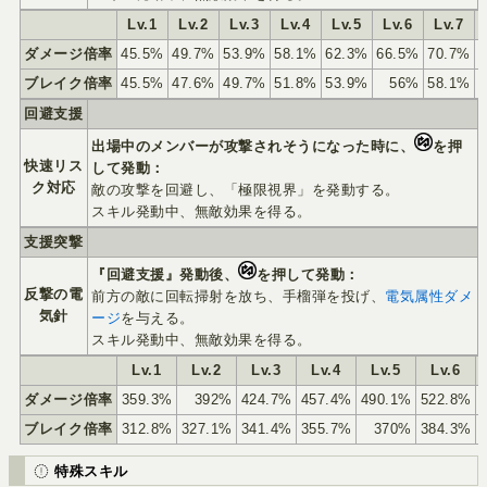
Lv.1
Lv.2
Lv.3
Lv.4
Lv.5
Lv.6
Lv.7
ダメージ倍率
45.5%
49.7%
53.9%
58.1%
62.3%
66.5%
70.7%
ブレイク倍率
45.5%
47.6%
49.7%
51.8%
53.9%
56%
58.1%
回避支援
出場中のメンバーが攻撃されそうになった時に、
を押
快速リス
して発動：
ク対応
敵の攻撃を回避し、「極限視界」を発動する。
スキル発動中、無敵効果を得る。
支援突撃
『回避支援』発動後、
を押して発動：
反撃の電
前方の敵に回転掃射を放ち、手榴弾を投げ、
電気属性ダメ
気針
ージ
を与える。
スキル発動中、無敵効果を得る。
Lv.1
Lv.2
Lv.3
Lv.4
Lv.5
Lv.6
ダメージ倍率
359.3%
392%
424.7%
457.4%
490.1%
522.8%
ブレイク倍率
312.8%
327.1%
341.4%
355.7%
370%
384.3%
特殊スキル