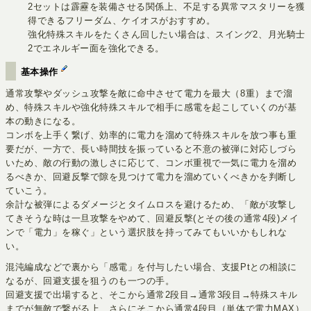
2セットは霹靂を装備させる関係上、不足する異常マスタリーを獲
得できるフリーダム、ケイオスがおすすめ。
強化特殊スキルをたくさん回したい場合は、スイング2、月光騎士
2でエネルギー面を強化できる。
基本操作
通常攻撃やダッシュ攻撃を敵に命中させて電力を最大（8重）まで溜
め、特殊スキルや強化特殊スキルで相手に感電を起こしていくのが基
本の動きになる。
コンボを上手く繋げ、効率的に電力を溜めて特殊スキルを放つ事も重
要だが、一方で、長い時間技を振っていると不意の被弾に対応しづら
いため、敵の行動の激しさに応じて、コンボ重視で一気に電力を溜め
るべきか、回避反撃で隙を見つけて電力を溜めていくべきかを判断し
ていこう。
余計な被弾によるダメージとタイムロスを避けるため、「敵が攻撃し
てきそうな時は一旦攻撃をやめて、回避反撃(とその後の通常4段)メイ
ンで「電力」を稼ぐ」という選択肢を持ってみてもいいかもしれな
い。
混沌編成などで裏から「感電」を付与したい場合、支援Ptとの相談に
なるが、回避支援を狙うのも一つの手。
回避支援で出場すると、そこから通常2段目→通常3段目→特殊スキル
までが無敵で繋がる上、さらにそこから通常4段目（単体で電力MAX）