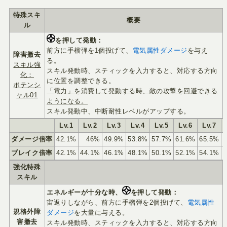
特殊スキ
概要
ル
を押して発動：
前方に手榴弾を1個投げて、
電気属性ダメージ
を与え
障害撤去
る。
スキル強
スキル発動時、スティックを入力すると、対応する方向
化：
に位置を調整できる。
ポテンシ
「電力」を消費して発動する時、敵の攻撃を回避できる
ャル01
ようになる。
スキル発動中、中断耐性レベルがアップする。
Lv.1
Lv.2
Lv.3
Lv.4
Lv.5
Lv.6
Lv.7
ダメージ倍率
42.1%
46%
49.9%
53.8%
57.7%
61.6%
65.5%
ブレイク倍率
42.1%
44.1%
46.1%
48.1%
50.1%
52.1%
54.1%
強化特殊
スキル
エネルギーが十分な時、
を押して発動：
宙返りしながら、前方に手榴弾を2個投げて、
電気属性
規格外障
ダメージ
を大量に与える。
害撤去
スキル発動時、スティックを入力すると、対応する方向