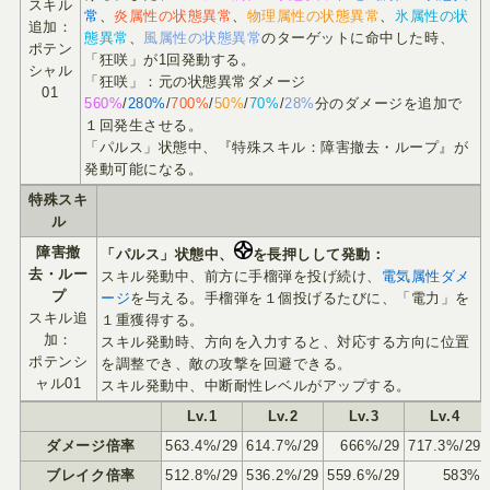
スキル
常
、
炎属性の状態異常
、
物理属性の状態異常
、
氷属性の状
追加：
態異常
、
風属性の状態異常
のターゲットに命中した時、
ポテン
「狂咲」が1回発動する。
シャル
「狂咲」：元の状態異常ダメージ
01
560%
/
280%
/
700%
/
50%
/
70%
/
28%
分のダメージを追加で
１回発生させる。
「パルス」状態中、『特殊スキル：障害撤去・ループ』が
発動可能になる。
特殊スキ
ル
障害撤
「パルス」状態中、
を長押しして発動：
去・ルー
スキル発動中、前方に手榴弾を投げ続け、
電気属性ダメ
プ
ージ
を与える。手榴弾を１個投げるたびに、「電力」を
スキル追
１重獲得する。
加：
スキル発動時、方向を入力すると、対応する方向に位置
ポテンシ
を調整でき、敵の攻撃を回避できる。
ャル01
スキル発動中、中断耐性レベルがアップする。
Lv.1
Lv.2
Lv.3
Lv.4
ダメージ倍率
563.4%/29
614.7%/29
666%/29
717.3%/29
ブレイク倍率
512.8%/29
536.2%/29
559.6%/29
583%