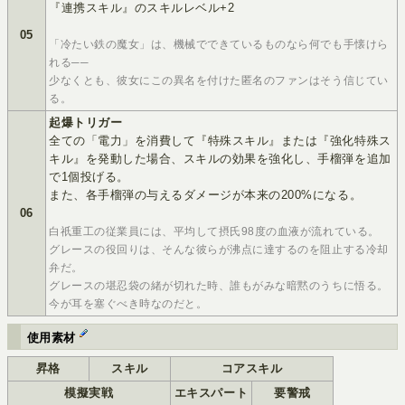
『連携スキル』のスキルレベル+2
05
「冷たい鉄の魔女」は、機械でできているものなら何でも手懐けら
れる──
少なくとも、彼女にこの異名を付けた匿名のファンはそう信じてい
る。
起爆トリガー
全ての「電力」を消費して『特殊スキル』または『強化特殊ス
キル』を発動した場合、スキルの効果を強化し、手榴弾を追加
で1個投げる。
また、各手榴弾の与えるダメージが本来の200%になる。
06
白祇重工の従業員には、平均して摂氏98度の血液が流れている。
グレースの役回りは、そんな彼らが沸点に達するのを阻止する冷却
弁だ。
グレースの堪忍袋の緒が切れた時、誰もがみな暗黙のうちに悟る。
今が耳を塞ぐべき時なのだと。
使用素材
昇格
スキル
コアスキル
模擬実戦
エキスパート
要警戒