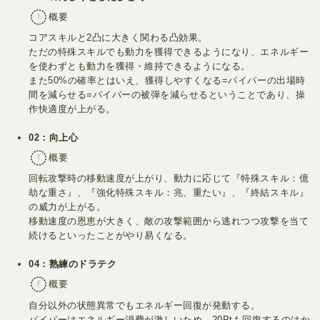
概要
コアスキルと2凸に大きく関わる凸効果。
ただの特殊スキルでも動力を獲得できるようになり、エネルギー
を使わずとも動力を獲得・維持できるようになる。
また50%の確率とはいえ、獲得しやすくなる=パイパーの出場時
間を減らせる=パイパーの被弾を減らせるということであり、操
作快適度が上がる。
02：向上心
概要
回転攻撃時の移動速度が上がり、動力に応じて『特殊スキル：億
劫な重さ』、『強化特殊スキル：兆、重たい』、『終結スキル』
の威力が上がる。
移動速度の恩恵が大きく、敵の攻撃範囲から逃れつつ攻撃を当て
続けるといったことがやり易くなる。
04：熟練のドラテク
概要
自分以外の状態異常でもエネルギー回復が発動する。
パイパーはエネルギー消費が激しいため、20Ptも回復するのはか