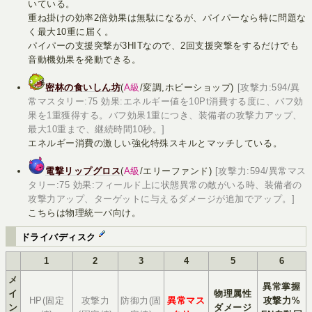
いている。
重ね掛けの効率2倍効果は無駄になるが、パイパーなら特に問題な
く最大10重に届く。
パイパーの支援突撃が3HITなので、2回支援突撃をするだけでも
音動機効果を発動できる。
密林の食いしん坊
(
A級
/変調,ホビーショップ)
[攻撃力:594/異
常マスタリー:75 効果:エネルギー値を10Pt消費する度に、バフ効
果を1重獲得する。バフ効果1重につき、装備者の攻撃力アップ、
最大10重まで、継続時間10秒。]
エネルギー消費の激しい強化特殊スキルとマッチしている。
電撃リップグロス
(
A級
/エリーファンド)
[攻撃力:594/異常マス
タリー:75 効果:フィールド上に状態異常の敵がいる時、装備者の
攻撃力アップ、ターゲットに与えるダメージが追加でアップ。]
こちらは物理統一パ向け。
ドライバディスク
1
2
3
4
5
6
メ
異常掌握
イ
物理属性
HP(固定
攻撃力
防御力(固
異常マス
攻撃力%
ン
ダメージ