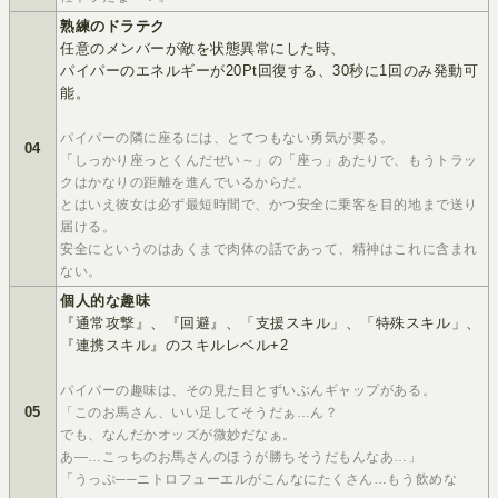
熟練のドラテク
任意のメンバーが敵を状態異常にした時、
パイパーのエネルギーが20Pt回復する、30秒に1回のみ発動可
能。
パイパーの隣に座るには、とてつもない勇気が要る。
04
「しっかり座っとくんだぜい～」の「座っ」あたりで、もうトラッ
クはかなりの距離を進んでいるからだ。
とはいえ彼女は必ず最短時間で、かつ安全に乗客を目的地まで送り
届ける。
安全にというのはあくまで肉体の話であって、精神はこれに含まれ
ない。
個人的な趣味
『通常攻撃』、『回避』、「支援スキル」、「特殊スキル」、
『連携スキル』のスキルレベル+2
パイパーの趣味は、その見た目とずいぶんギャップがある。
05
「このお馬さん、いい足してそうだぁ…ん？
でも、なんだかオッズが微妙だなぁ。
あ―…こっちのお馬さんのほうが勝ちそうだもんなあ…」
「うっぷ──ニトロフューエルがこんなにたくさん…もう飲めな