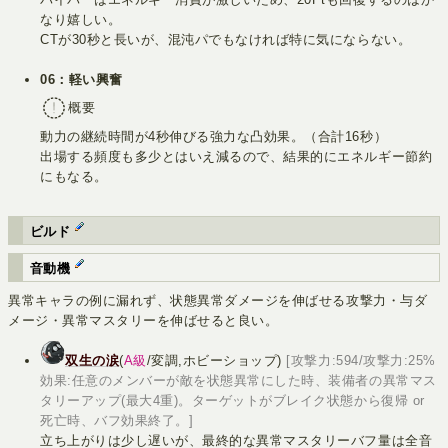
なり嬉しい。
CTが30秒と長いが、混沌パでもなければ特に気にならない。
06：軽い興奮
概要
動力の継続時間が4秒伸びる強力な凸効果。（合計16秒）
出場する頻度も多少とはいえ減るので、結果的にエネルギー節約
にもなる。
ビルド
音動機
異常キャラの例に漏れず、状態異常ダメージを伸ばせる攻撃力・与ダ
メージ・異常マスタリーを伸ばせると良い。
双生の涙
(
A級
/変調,ホビーショップ)
[攻撃力:594/攻撃力:25%
効果:任意のメンバーが敵を状態異常にした時、装備者の異常マス
タリーアップ(最大4重)。ターゲットがブレイク状態から復帰 or
死亡時、バフ効果終了。]
立ち上がりは少し遅いが、最終的な異常マスタリーバフ量は全音