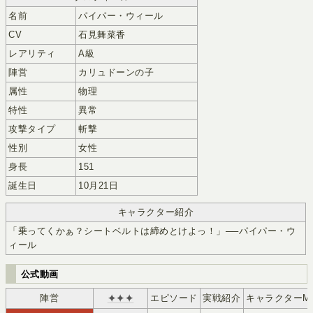
名前
パイパー・ウィール
CV
石見舞菜香
レアリティ
A級
陣営
カリュドーンの子
属性
物理
特性
異常
攻撃タイプ
斬撃
性別
女性
身長
151
誕生日
10月21日
キャラクター紹介
「乗ってくかぁ？シートベルトは締めとけよっ！」──パイパー・ウ
ィール
公式動画
陣営
✦✦✦
エピソード
実戦紹介
キャラクターMV