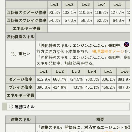
Lv.1
Lv.2
Lv.3
Lv.4
Lv.5
L
回転毎のダメージ倍率
93.5%
102.1%
110.6%
119.2%
127.7%
13
回転毎のブレイク倍率
54.8%
57.3%
59.8%
62.3%
64.8%
6
エネルギー消費
強化特殊スキル
『強化特殊スキル：エンジンぶんぶん』発動中、
前方に強力な落下攻撃を放ち、
物理属性ダメージ
を
兆、重たい
『強化特殊スキル：エンジンぶんぶん』発動中、継続
スキル発動中、無敵効果を得る。
Lv.1
Lv.2
Lv.3
Lv.4
Lv.5
Lv.6
ダメージ倍率
612.9%
668.7%
724.5%
780.3%
836.1%
891.9%
ブレイク倍率
396.8%
414.9%
433%
451.1%
469.2%
487.3%
エネルギー消費
連携スキル
連携スキル
概要
『連携スキル』開始時に、対応するエージェントを