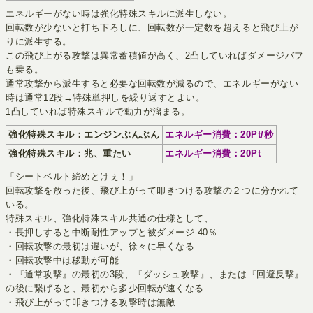
エネルギーがない時は強化特殊スキルに派生しない。
回転数が少ないと打ち下ろしに、回転数が一定数を超えると飛び上が
りに派生する。
この飛び上がる攻撃は異常蓄積値が高く、2凸していればダメージバフ
も乗る。
通常攻撃から派生すると必要な回転数が減るので、エネルギーがない
時は通常12段→特殊単押しを繰り返すとよい。
1凸していれば特殊スキルで動力が溜まる。
強化特殊スキル：エンジンぶんぶん
エネルギー消費：20Pt/秒
強化特殊スキル：兆、重たい
エネルギー消費：20Pt
「シートベルト締めとけぇ！」
回転攻撃を放った後、飛び上がって叩きつける攻撃の２つに分かれて
いる。
特殊スキル、強化特殊スキル共通の仕様として、
・長押しすると中断耐性アップと被ダメージ-40％
・回転攻撃の最初は遅いが、徐々に早くなる
・回転攻撃中は移動が可能
・『通常攻撃』の最初の3段、『ダッシュ攻撃』、または『回避反撃』
の後に繋げると、最初から多少回転が速くなる
・飛び上がって叩きつける攻撃時は無敵