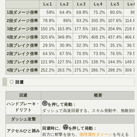
Lv.1
Lv.2
Lv.3
Lv.4
Lv.5
Lv.6
1段ダメージ倍率
59%
64.4%
69.8%
75.2%
80.6%
86
2段ダメージ倍率
78.8%
86%
93.2%
100.3%
107.6%
114.8
3段ダメージ倍率
150.1%
163.8%
177.5%
191.2%
204.9%
218.6
4段ダメージ倍率
320.6%
349.8%
379%
408.1%
437.4%
466.6
1段ブレイク倍率
29.5%
30.9%
32.3%
33.7%
35.1%
36.5
2段ブレイク倍率
64.5%
67.5%
70.5%
73.5%
76.5%
79.5
3段ブレイク倍率
121.9%
127.5%
133.1%
138.7%
144.3%
149.9
4段ブレイク倍率
252.2%
263.7%
275.2%
286.7%
298.2%
309.7
回避
回避
概要
ハンドブレーキ・
を押して発動：
ドリフト
ダッシュで高速回避する。スキル発動中、無敵効
ダッシュ攻撃
回避時に、
を押して発動：
アクセルひと踏み
前方に斬撃を放ち、
物理属性ダメージ
を与える