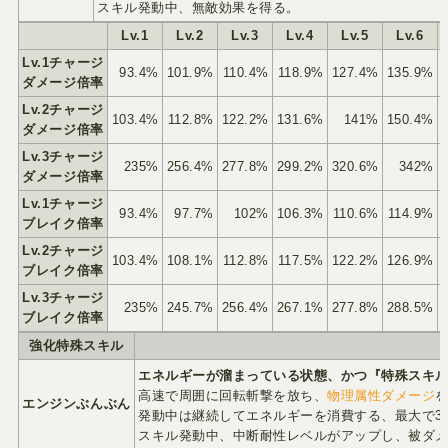
スキル発動中、無敵効果を得る。
Lv.1
Lv.2
Lv.3
Lv.4
Lv.5
Lv.6
Lv.1チャージ
93.4%
101.9%
110.4%
118.9%
127.4%
135.9%
ダメージ倍率
Lv.2チャージ
103.4%
112.8%
122.2%
131.6%
141%
150.4%
ダメージ倍率
Lv.3チャージ
235%
256.4%
277.8%
299.2%
320.6%
342%
ダメージ倍率
Lv.1チャージ
93.4%
97.7%
102%
106.3%
110.6%
114.9%
ブレイク倍率
Lv.2チャージ
103.4%
108.1%
112.8%
117.5%
122.2%
126.9%
ブレイク倍率
Lv.3チャージ
235%
245.7%
256.4%
267.1%
277.8%
288.5%
ブレイク倍率
強化特殊スキル
エネルギーが溜まっている状態、かつ『特殊スキ
高速で周囲に回転斬撃を放ち、
物理属性ダメージ
エンジンぶんぶん
発動中は継続してエネルギーを消費する、最大で3
スキル発動中、中断耐性レベルがアップし、被ダメ