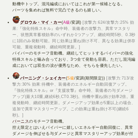
動機中トップ。混沌編成においてはこれが第一候補となる。
パーツを集めれば無料で完凸できるのも嬉しい。
グロウル・マイ・カー
(
A級
/変調)
[攻撃力:624/攻撃力:25% 効
果:『強化特殊スキル』命中時、装備者の攻撃力、異常マスタリ
ー、状態異常蓄積効率のいずれか1つアップ、継続時間5秒、0.3秒
に1回のみ発動可能。同じ効果は重ね掛け不可、異なる効果は併存
可能、重複発動時、継続時間更新。]
パイパーのモチーフ音動機。継続してヒットするパイパーの強化
特殊スキルと噛み合っており、3つ全て発動も容易。ただし混沌編
成においては双生の涙が優秀なため、そちらを優先したい。
バーニング・シェイカー
(
S級
/変調(期間限定))
[攻撃力:713/攻
撃力:30% 効果:待機中、装備者のエネルギー自動回復アップ。
『強化特殊スキル』or『支援攻撃』命中時、装備者の与ダメージ
アップ(最大10重,継続6秒,CT0.3秒)。待機中重ね掛け効率2倍。重
複発動時、継続時間更新。ダメージアップ効果が5重以上の場合、
追加で異常マスタリーアップ。この効果は重ね掛け不可(継続6
秒)。]
バーニス
のモチーフ音動機。
控え限定とはいえパイパーに嬉しいエネルギー自動回復に、異常
ダメージを伸ばせる与ダメージと異常マスタリーアップ効果が付