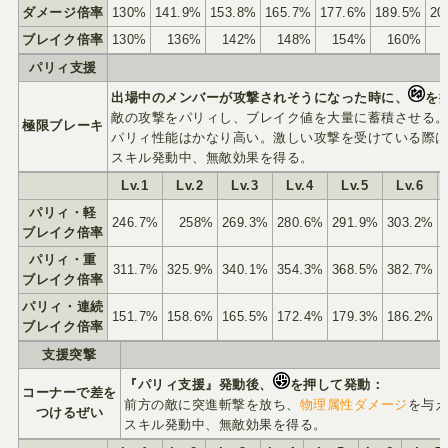
ダメージ倍率
130%
141.9%
153.8%
165.7%
177.6%
189.5%
20
ブレイク倍率
130%
136%
142%
148%
154%
160%
パリィ支援
出場中のメンバーが攻撃されそうになった時に、
を
敵の攻撃をパリィし、ブレイク値を大量に蓄積させる
極限ブレーキ
パリィ性能はかなり高い。激しい攻撃を受けている際
スキル発動中、無敵効果を得る。
Lv.1
Lv.2
Lv.3
Lv.4
Lv.5
Lv.6
パリィ・軽
246.7%
258%
269.3%
280.6%
291.9%
303.2%
ブレイク倍率
パリィ・重
311.7%
325.9%
340.1%
354.3%
368.5%
382.7%
ブレイク倍率
パリィ・連続
151.7%
158.6%
165.5%
172.4%
179.3%
186.2%
ブレイク倍率
支援突撃
『パリィ支援』発動後、
を押して発動：
コーナーで差を
前方の敵に突進斬撃を放ち、
物理属性ダメージ
を与
つけるぜい
スキル発動中、無敵効果を得る。