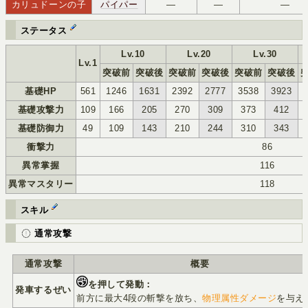
カリュドーンの子
パイパー
―
―
―
ﾊｲ
--
ステータス
Lv.10
Lv.20
Lv.30
Lv.1
突破前
突破後
突破前
突破後
突破前
突破後
基礎HP
561
1246
1631
2392
2777
3538
3923
基礎攻撃力
109
166
205
270
309
373
412
基礎防御力
49
109
143
210
244
310
343
衝撃力
86
異常掌握
116
異常マスタリー
118
スキル
通常攻撃
通常攻撃
概要
を押して発動：
発車するぜい
前方に最大4段の斬撃を放ち、
物理属性ダメージ
を与え