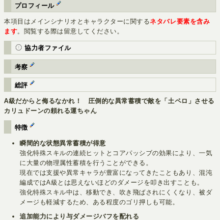
プロフィール
本項目はメインシナリオとキャラクターに関する
ネタバレ要素を含み
ます
。閲覧する際は留意してください。
協力者ファイル
考察
総評
A級だからと侮るなかれ！ 圧倒的な異常蓄積で敵を「土ペロ」させる
カリュドーンの頼れる運ちゃん
特徴
瞬間的な状態異常蓄積が得意
強化特殊スキルの連続ヒットとコアパッシブの効果により、一気
に大量の物理属性蓄積を行うことができる。
現在では支援や異常キャラが豊富になってきたこともあり、混沌
編成ではA級とは思えないほどのダメージを叩き出すことも。
強化特殊スキル中は、移動でき、吹き飛ばされにくくなり、被ダ
メージも軽減するため、ある程度のゴリ押しも可能。
追加能力により与ダメージバフを配れる