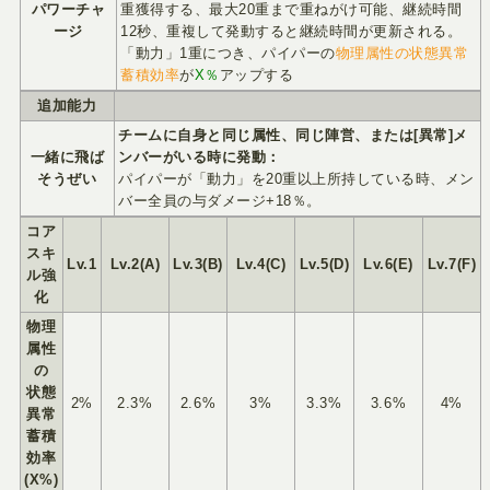
パワーチャ
重獲得する、最大20重まで重ねがけ可能、継続時間
ージ
12秒、重複して発動すると継続時間が更新される。
「動力」1重につき、パイパーの
物理属性の状態異常
蓄積効率
が
X％
アップする
追加能力
チームに自身と同じ属性、同じ陣営、または[異常]メ
一緒に飛ば
ンバーがいる時に発動：
そうぜい
パイパーが「動力」を20重以上所持している時、メン
バー全員の与ダメージ+18％。
コア
スキ
Lv.1
Lv.2(A)
Lv.3(B)
Lv.4(C)
Lv.5(D)
Lv.6(E)
Lv.7(F)
ル強
化
物理
属性
の
状態
2%
2.3%
2.6%
3%
3.3%
3.6%
4%
異常
蓄積
効率
(X%)