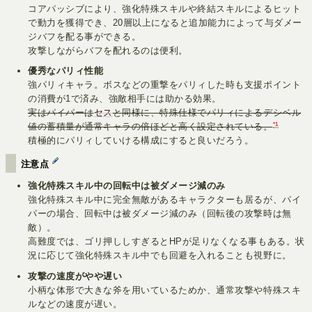
コアパッシブにより、強化特殊スキルや終結スキルによるヒット
で動力を獲得でき、20層以上になると追加能力によって与ダメー
ジバフを配る事ができる。
攻撃しながらバフを配れるのは便利。
優秀なパリィ性能
強パリィキャラ。ボスなどの重撃をパリィした時も支援ポイント
の消費が1で済み、強敵相手には助かる効果。
実はパイパーは
セス
と同様に、特殊仕様でパリィによるデシベル
*1
値の蓄積量が通常キャラの倍ほどと高く設定されている。
積極的にパリィしていける構成にすると良いだろう。
注意点
強化特殊スキル中の回転中は被ダメージ減のみ
強化特殊スキル中に完全無敵があるキャラクターも居るが、パイ
パーの場合、回転中は被ダメージ減のみ（回転後の攻撃時は無
敵）。
高難度では、ゴリ押ししすぎるとHPが足りなくなる事もある。状
況に応じて強化特殊スキル中でも回避を入れることも視野に。
攻撃の速度がやや遅い
小柄な体形で大きな斧を用いているためか、通常攻撃や特殊スキ
ルなどの速度が遅い。