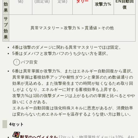
値)
(固定値)
定値)
タリー
EN自動回
効
攻撃力%
復
果
サ
ブ
異常マスタリー＞攻撃力％＞貫通値＞その他
効
果
4番は強撃のダメージに関わる異常マスタリーでほぼ固定。
5番はダメバフと攻撃力バフのうち少ない方を選択。
バフ目安
6番は異常掌握か攻撃力%、またはエネルギー自動回復から選択。
異常掌握は蓄積効率アップや耐性ダウンと乗算のため数値通りの
効果が見込める。また強撃発生までの時間が短くなるため取り回
しがよくなり、エネルギーに対する蓄積効率も上昇する。
攻撃力%は1回の強撃ダメージは上がるものの掌握と比べるとやや
扱いにくさがある。
エネルギー自動回復は強化特殊スキルに恩恵があるが、消費効率
は変わらないためエネルギーを温存するような使い方は難しい。
4セット
獣牙のヘヴィメタル
[2セット：物理属性ダメージ+10%。4セ