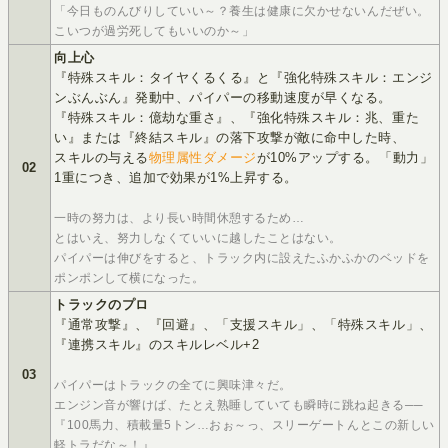
「今日ものんびりしていい～？養生は健康に欠かせないんだぜい。
こいつが過労死してもいいのか～」
向上心
『特殊スキル：タイヤくるくる』と『強化特殊スキル：エンジ
ンぶんぶん』発動中、パイパーの移動速度が早くなる。
『特殊スキル：億劫な重さ』、『強化特殊スキル：兆、重た
い』または『終結スキル』の落下攻撃が敵に命中した時、
スキルの与える
物理属性ダメージ
が10%アップする。「動力」
02
1重につき、追加で効果が1%上昇する。
一時の努力は、より長い時間休憩するため…
とはいえ、努力しなくていいに越したことはない。
パイパーは伸びをすると、トラック内に設えたふかふかのベッドを
ポンポンして横になった。
トラックのプロ
『通常攻撃』、『回避』、「支援スキル」、「特殊スキル」、
『連携スキル』のスキルレベル+2
03
パイパーはトラックの全てに興味津々だ。
エンジン音が響けば、たとえ熟睡していても瞬時に跳ね起きる──
『100馬力、積載量5トン…おぉ～っ、スリーゲートんとこの新しい
軽トラだな～！』