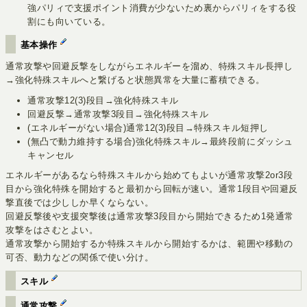
強パリィで支援ポイント消費が少ないため裏からパリィをする役
割にも向いている。
基本操作
通常攻撃や回避反撃をしながらエネルギーを溜め、特殊スキル長押し
→強化特殊スキルへと繋げると状態異常を大量に蓄積できる。
通常攻撃12(3)段目→強化特殊スキル
回避反撃→通常攻撃3段目→強化特殊スキル
(エネルギーがない場合)通常12(3)段目→特殊スキル短押し
(無凸で動力維持する場合)強化特殊スキル→最終段前にダッシュ
キャンセル
エネルギーがあるなら特殊スキルから始めてもよいが通常攻撃2or3段
目から強化特殊を開始すると最初から回転が速い。通常1段目や回避反
撃直後では少ししか早くならない。
回避反撃後や支援突撃後は通常攻撃3段目から開始できるため1発通常
攻撃をはさむとよい。
通常攻撃から開始するか特殊スキルから開始するかは、範囲や移動の
可否、動力などの関係で使い分け。
スキル
通常攻撃