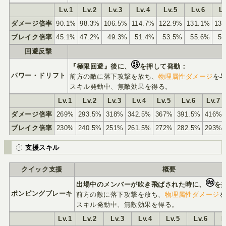
Lv.1
Lv.2
Lv.3
Lv.4
Lv.5
Lv.6
Lv
ダメージ倍率
90.1%
98.3%
106.5%
114.7%
122.9%
131.1%
13
ブレイク倍率
45.1%
47.2%
49.3%
51.4%
53.5%
55.6%
5
回避反撃
『極限回避』後に、
を押して発動：
パワー・ドリフト
前方の敵に落下攻撃を放ち、
物理属性ダメージ
を
スキル発動中、無敵効果を得る。
Lv.1
Lv.2
Lv.3
Lv.4
Lv.5
Lv.6
Lv.7
ダメージ倍率
269%
293.5%
318%
342.5%
367%
391.5%
416%
ブレイク倍率
230%
240.5%
251%
261.5%
272%
282.5%
293%
支援スキル
クイック支援
概要
出場中のメンバーが吹き飛ばされた時に、
を
ポンピングブレーキ
前方の敵に落下攻撃を放ち、
物理属性ダメージ
スキル発動中、無敵効果を得る。
Lv.1
Lv.2
Lv.3
Lv.4
Lv.5
Lv.6
L