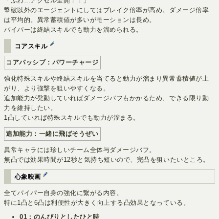
「ふわ…アクセル全開！！」
撃破以外のエージェントにしてはブレイク倍率が高め。ダメージ倍率
は平均的。異常蓄積値が多いがモーションは長め。
パイパーは終結スキルでも動力を溜められる。
コアスキル
コアパッシブ：パワーチャージ
強化特殊スキルや終結スキルを当てると動力が溜まり異常蓄積値が上
がり、より強撃を狙いやすくなる。
追加能力が発動していればダメージバフもかかるため、できる限り動
力を維持したい。
1凸していれば特殊スキルでも動力が溜まる。
追加能力：一緒に飛ばそうぜい
異常キャラには珍しいチーム全体与ダメージバフ。
無凸では効果時間が12秒と気持ち短いので、完凸を狙いたいところ。
心象映画
全てパイパー自身の強化に繋がる内容。
特に1凸と6凸は利便性が大きく向上する凸効果となっている。
01：のんびりとしたひと時