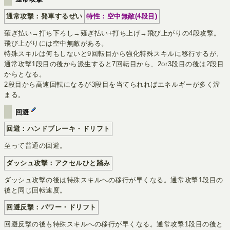
通常攻撃：発車するぜい
特性：空中無敵(4段目)
薙ぎ払い→打ち下ろし→薙ぎ払い+打ち上げ→飛び上がりの4段攻撃。
飛び上がりには空中無敵がある。
特殊スキルは何もしないと9回転目から強化特殊スキルに移行するが、
通常攻撃1段目の後から派生すると7回転目から、2or3段目の後は2段目
からとなる。
2段目から高速回転になるが3段目を当てられればエネルギーが多く溜
まる。
回避
回避：ハンドブレーキ・ドリフト
至って普通の回避。
ダッシュ攻撃：アクセルひと踏み
ダッシュ攻撃の後は特殊スキルへの移行が早くなる。通常攻撃1段目の
後と同じ回転速度。
回避反撃：パワー・ドリフト
回避反撃の後も特殊スキルへの移行が早くなる。通常攻撃1段目の後と