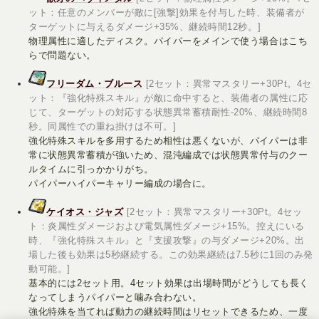
ット：任意のメンバーが敵に[強撃]効果を付与した時、装備者が
ターゲットに与えるダメージ+35%、継続時間12秒。]
物理属性に適したディスク。パイパーをメインで使う場合はこち
らで問題ない。
フリーダム・ブルース
[2セット：異常マスタリー+30Pt。4セ
ット：『強化特殊スキル』が敵に命中すると、装備者の属性に応
じて、ターゲットの対応する状態異常蓄積耐性-20%、継続時間8
秒。同属性での重ね掛けは不可。]
強化特殊スキルを多用するため相性は悪くないが、パイパーは非
常に状態異常蓄積が強いため、混沌編成では状態異常付与のクー
ルタイムに引っかかりがち。
パイパーハイパーキャリー編成の場合に。
ケイオス・ジャズ
[2セット：異常マスタリー+30Pt。4セッ
ト：炎属性ダメージおよび電気属性ダメージ+15%。控えにいる
時、『強化特殊スキル』と『支援攻撃』の与ダメージ+20%。出
場した後も効果は5秒継続する。この効果継続は7.5秒に1回のみ発
動可能。]
基本的には2セット用。4セット効果は出場時間がどうしても長く
なってしまうパイパーと噛み合わない。
強化特殊を当てれば動力の継続時間はリセットできるため、一度