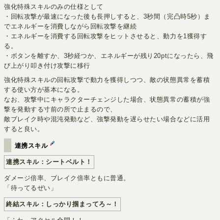
強化特殊スキルのみの仕様として
・回転攻撃が最速になった後も長押しすると、3秒間（完凸時5秒）ま
でエネルギーを消費しながら回転攻撃を継続
・エネルギーを消費する回転攻撃をヒットさせると、動力を1獲得す
る。
・ボタンを離すか、3秒経つか、エネルギーが残り20ptになったら、飛
び上がり叩き付け攻撃に移行
強化特殊スキルの回転攻撃で動力を獲得しつつ、敵の状態異常を蓄積
する使い方が基本になる。
なお、攻撃中にキャラクターチェンジした場合、状態異常の蓄積が強
撃を発動する寸前の所で止まるので、
敵ブレイク時や混沌発動など、強撃発動を遅らせたい場合などに活用
すると良い。
連携スキル
連携スキル：シートベルト！
ダメージ倍率、ブレイク倍率ともに普通。
「待ってるぜい」
終結スキル：しっかり掴まってろ～！