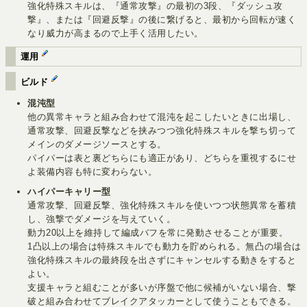
強化特殊スキルは、『通常攻撃』の最初の3段、『ダッシュ攻
撃』、または『回避反撃』の後に繋げると、最初から回転が速く
なり威力が高まるので上手く活用したい。
運用
ビルド
混沌型
他の異常キャラと組み合わせて混沌を起こしたいときに出場し、
通常攻撃、回避反撃などを挟みつつ強化特殊スキルを撃ち切って
メインのダメージソースとする。
パイパーは表と裏どちらにも適正があり、どちらを重視するにせ
よ装備内容も特に変わらない。
ハイパーキャリー型
通常攻撃、回避反撃、強化特殊スキルを使いつつ状態異常を蓄積
し、強撃でダメージを与えていく。
動力20以上を維持して編成バフを常に発動させることが重要。
1凸以上の場合は特殊スキルでも動力を貯められる。無凸の場合は
強化特殊スキルの最終段を出さずにキャンセルする動きをすると
よい。
支援キャラと組むことが多いが序盤で他に候補がいない場合、撃
破と組み合わせてブレイクアタッカーとして使うこともできる。