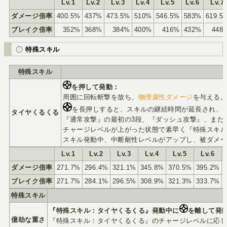
Lv.1
Lv.2
Lv.3
Lv.4
Lv.5
Lv.6
Lv.7
ダメージ倍率
400.5%
437%
473.5%
510%
546.5%
583%
619.5
ブレイク倍率
352%
368%
384%
400%
416%
432%
448
特殊スキル
特殊スキル
を押して発動：
周囲に回転斬撃を放ち、
物理属性ダメージ
を与える
を長押しすると、スキルの継続時間が延長され、
タイヤくるくる
『通常攻撃』の最初の3段、『ダッシュ攻撃』、また
チャージレベルが上がった状態で素早く『特殊スキ
スキル発動中、中断耐性レベルがアップし、被ダメー
Lv.1
Lv.2
Lv.3
Lv.4
Lv.5
Lv.6
ダメージ倍率
271.7%
296.4%
321.1%
345.8%
370.5%
395.2%
ブレイク倍率
271.7%
284.1%
296.5%
308.9%
321.3%
333.7%
特殊スキル
『特殊スキル：タイヤくるくる』発動中に
を離して発
億劫な重さ
『特殊スキル：タイヤくるくる』のチャージレベルに応