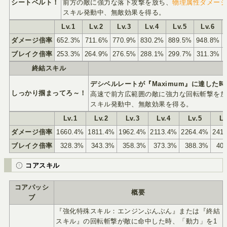
シートベルト！
前方の敵に強力な落下攻撃を放ち、
物理属性ダメー
スキル発動中、無敵効果を得る。
Lv.1
Lv.2
Lv.3
Lv.4
Lv.5
Lv.6
ダメージ倍率
652.3%
711.6%
770.9%
830.2%
889.5%
948.8%
ブレイク倍率
253.3%
264.9%
276.5%
288.1%
299.7%
311.3%
終結スキル
デシベルレートが『Maximum』に達した時
しっかり掴まってろ～！
高速で前方広範囲の敵に強力な回転斬撃を
スキル発動中、無敵効果を得る。
Lv.1
Lv.2
Lv.3
Lv.4
Lv.5
Lv
ダメージ倍率
1660.4%
1811.4%
1962.4%
2113.4%
2264.4%
241
ブレイク倍率
328.3%
343.3%
358.3%
373.3%
388.3%
40
コアスキル
コアパッシ
概要
ブ
『強化特殊スキル：エンジンぶんぶん』または『終結
スキル』の回転斬撃が敵に命中した時、「動力」を1