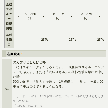
基礎
エネ
ルギ
+0.12Pt/
+0.12Pt/
+0.12Pt/
-
-
-
-
ー
秒
秒
秒
自動
回復
基礎
攻撃
-
-
+25Pt
-
+25Pt
-
+25Pt
力
心象映画
のんびりとしたひと時
『特殊スキル：タイヤくるくる』、『強化特殊スキル：エンジ
ンぶんぶん』、または『終結スキル』の回転斬撃が敵に命中し
た時、
50%の確率で「動力」を追加で1重獲得し、「動力」を最大30
重まで重ね掛けできるようになる。
01
カリュドーンの子、いつも通りの朝。パイパーはのんびりとあくび
をしている。
「ふわぁ…おあよ～す」