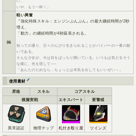
い…
いや…もう一杯！」
軽い興奮
『強化特殊スキル：エンジンぶんぶん』の最大継続時間が2秒
増え、
「動力」の継続時間が4秒延長される。
06
知っての通り、日々のんびり生きられることがパイパーの一番の願
いである。
そんな少女が、今は目をぱっちり開いている。いつもは気だるそう
な瞳に、光を宿して──
「あんたのためなら…ちょっとは本気を出してもいいぜい～」
使用素材
昇格
スキル
コアスキル
模擬実戦
エキスパート
要警戒
異常認証
物理チップ
札付き殴り屋
ツインズ