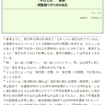
〔
今日人気
〕〔
最新
〕
〔
閲覧数TOP1000項目
〕
T.
?
Y.
?
NOW.
?
TOTAL.
?
*1
参考までに、長打率-打率の計算式で「どれくらい長打を打てているか」
を推測するセイバーメトリクス指標のIsoPが実際に存在する。ただしこれ
もあくまで長打力を比べる以上の意味合いはないとされており、後述する
ように「単打を打つだけで仕事になる」選手の指標としては不向きとされ
ている。
*2
例：「あへあへ
三振
マン」「あへあへ
バント
マン」等。なお投手に対し
ては「
息をするように○○
」が使われがちである。
*3
とらえ方によっては「単打数 ÷ 打数」や「単打数 ÷ 打席数」で計算され
ることもある。
*4
イチローは（MLB時代に限れば）高打率の割に出塁率（四球率）と長打
率は低めで、全盛期10年のうちOPS.800未満のシーズンが5年ある。しか
し彼の場合そもそもが打率だけでリーグ平均出塁率を上回る特出した高打
率のため出塁率そのものは高水準なのは言うまでもなく、加えて守備走塁
での貢献度も非常に高い。総合指標の
WAR
では2000年代通算でA.ロッド
に次ぐア・リーグ全体2位を記録している事からも「貢献度が低い」という