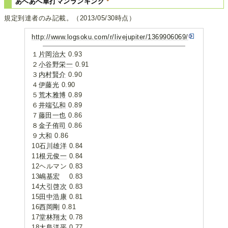
あへあへ単打マンランキング
規定到達者のみ記載。（2013/05/30時点）
http://www.logsoku.com/r/livejupiter/1369906069/
１
片岡治大
0.93
２
小谷野栄一
0.91
３
内村賢介
0.90
４
伊藤光
0.90
５
荒木雅博
0.89
６
井端弘和
0.89
７
藤田一也
0.86
８
金子侑司
0.86
９
大和
0.86
10
石川雄洋
0.84
11
根元俊一
0.84
12ヘルマン 0.83
13
嶋基宏
0.83
14
大引啓次
0.83
15
田中浩康
0.81
16
西岡剛
0.81
17
堂林翔太
0.78
18
大島洋平
0.77