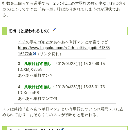
打数を上回ってる選手でも、
2ラン以上の本塁打の数が少なければ
煽り
カスによってすぐに「あへ単」呼ばわりされてしまうのが現状であ
る。
初出（と思われるもの）
イチ
の事を
ゴキ
とかあへあへ単打マンとか言うけど
https://www.logsoku.com/r/2ch.net/livejupiter/1335
162724/
（リンク切れ）
3 :
風吹けば名無し
: 2012/04/23(月) 15:32:48.15
ID:XMjXv85N
あへあへ単打マン？
4 :
風吹けば名無し
: 2012/04/23(月) 15:33:31.76
ID:X/ielbRS
あへあへ単打マンて何
スレは終始「あへあへ単打マン」という単語についての疑問レスに占
められており、おそらくこのスレが初出かと思われる。