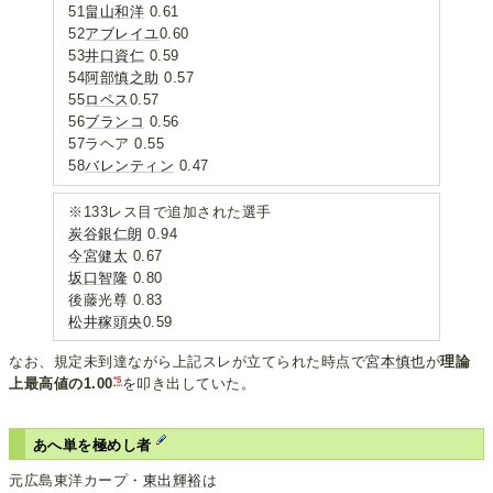
51
畠山和洋
0.61
52
アブレイユ
0.60
53
井口資仁
0.59
54
阿部慎之助
0.57
55
ロペス
0.57
56
ブランコ
0.56
57ラヘア 0.55
58
バレンティン
0.47
※133レス目で追加された選手
炭谷銀仁朗
0.94
今宮健太
0.67
坂口智隆
0.80
後藤光尊 0.83
松井稼頭央
0.59
なお、規定未到達ながら上記スレが立てられた時点で
宮本慎也
が
理論
*5
上最高値の1.00
を叩き出していた。
あへ単を極めし者
元広島東洋カープ・
東出輝裕
は