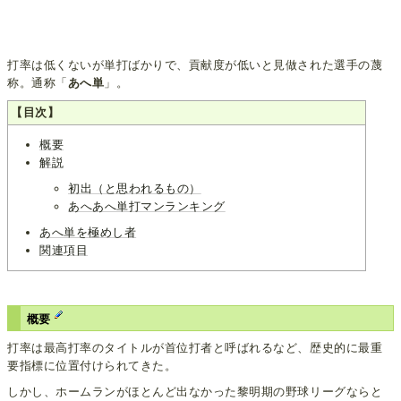
打率は低くないが単打ばかりで、貢献度が低いと見做された選手の蔑
称。通称「
あへ単
」。
【目次】
概要
解説
初出（と思われるもの）
あへあへ単打マンランキング
あへ単を極めし者
関連項目
概要
打率は最高打率のタイトルが首位打者と呼ばれるなど、歴史的に最重
要指標に位置付けられてきた。
しかし、ホームランがほとんど出なかった黎明期の野球リーグならと