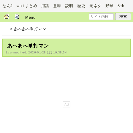
なんJ wiki まとめ 用語 意味 説明 歴史 元ネタ 野球 5ch
Menu
> あへあへ単打マン
あへあへ単打マン
Last-modified: 2026-01-28 (水) 19:38:34