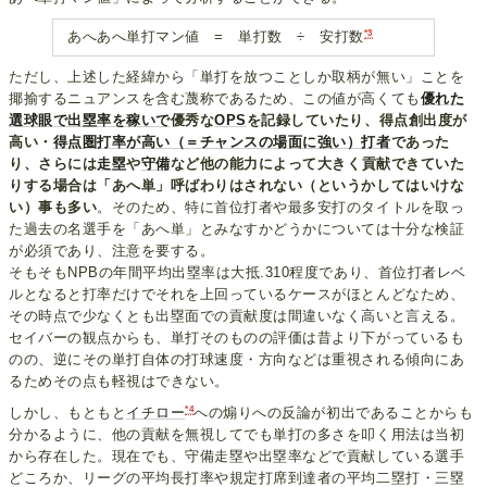
*3
あへあへ単打マン値 = 単打数 ÷ 安打数
ただし、上述した経緯から「単打を放つことしか取柄が無い」ことを
揶揄するニュアンスを含む蔑称であるため、この値が高くても
優れた
選球眼で出塁率を稼いで
優秀な
OPS
を記録していたり、得点創出度が
高い・
得点圏打率が高い（＝チャンスの場面に強い）打者
であった
り、さらには
走塁
や
守備
など他の能力によって大きく貢献できていた
りする場合は「あへ単」呼ばわりはされない（というかしてはいけな
い）事も多い
。そのため、特に首位打者や最多安打のタイトルを取っ
た過去の名選手を「あへ単」とみなすかどうかについては十分な検証
が必須であり、注意を要する。
そもそもNPBの年間平均出塁率は大抵.310程度であり、首位打者レベ
ルとなると打率だけでそれを上回っているケースがほとんどなため、
その時点で少なくとも出塁面での貢献度は間違いなく高いと言える。
セイバーの観点からも、単打そのものの評価は昔より下がっているも
のの、逆にその単打自体の打球速度・方向などは重視される傾向にあ
るためその点も軽視はできない。
*4
しかし、もともと
イチロー
への煽りへの反論が初出であることからも
分かるように、他の貢献を無視してでも単打の多さを叩く用法は当初
から存在した。現在でも、守備走塁や出塁率などで貢献している選手
どころか、リーグの平均長打率や規定打席到達者の平均二塁打・三塁