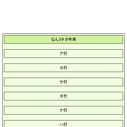
なんJネタ年表
ア行
カ行
サ行
タ行
ナ行
ハ行