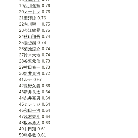
19
西川遥輝
0.76
20
マートン
0.76
21
聖澤諒
0.76
22
内川聖一
0.75
23
今江敏晃
0.75
24
秋山翔吾
0.74
25
陽岱鋼
0.74
26
菊池涼介
0.74
27
鈴木大地
0.74
28
谷繁元信
0.73
29
村田修一
0.73
30
新井貴浩
0.72
41ルナ 0.67
42
長野久義
0.66
43
新井良太
0.64
44
糸井嘉男
0.64
45ミレッジ 0.64
46
和田一浩
0.64
47
浅村栄斗
0.64
48
坂本勇人
0.63
49
中田翔
0.61
50
鳥谷敬
0.61