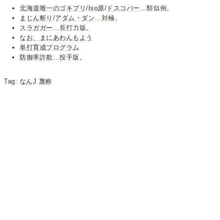
北海道唯一のゴキブリ
/
Iso原
/
ドスコバー
…類似例。
まじん斬り
/
アダム・ダン
…対極。
スラガガー
…長打力版。
なお、まにあわんもよう
単打育成プログラム
防御率詐欺
…投手版。
Tag:
なんJ
蔑称