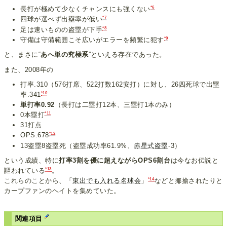
*6
長打が極めて少なくチャンスにも強くない
*7
四球が選べず出塁率が低い
*8
足は速いものの盗塁が下手
*9
守備は守備範囲こそ広いがエラーを頻繁に犯す
と、まさに“
あへ単の究極系
”といえる存在であった。
また、2008年の
打率.310（576打席、522打数162安打）に対し、26四死球で出塁
*10
率.341
単打率0.92
（長打は二塁打12本、三塁打1本のみ）
*11
0本塁打
31打点
*12
OPS.678
13盗塁8盗塁死（盗塁成功率61.9%、
赤星式盗塁
-3）
という成績、特に
打率3割を優に超えながらOPS6割台
は今なお伝説と
*13
謳われている
。
*14
これらのことから、「
東出でも入れる名球会
」
などと揶揄されたりと
カープファンのヘイトを集めていた。
関連項目