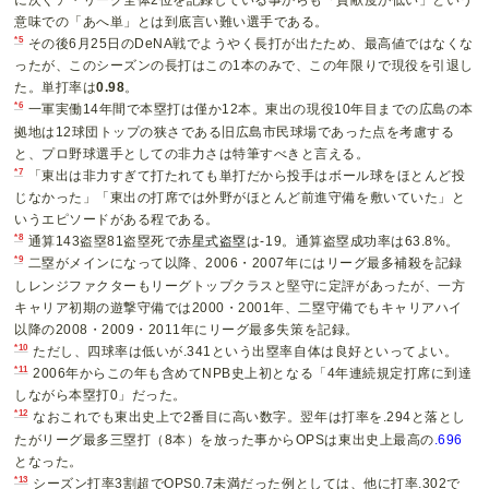
意味での「あへ単」とは到底言い難い選手である。
*5
その後6月25日のDeNA戦でようやく長打が出たため、最高値ではなくな
ったが、このシーズンの長打はこの1本のみで、この年限りで現役を引退し
た。単打率は
0.98
。
*6
一軍実働14年間で本塁打は僅か12本。東出の現役10年目までの広島の本
拠地は12球団トップの狭さである旧広島市民球場であった点を考慮する
と、プロ野球選手としての非力さは特筆すべきと言える。
*7
「東出は非力すぎて打たれても単打だから投手はボール球をほとんど投
じなかった」「東出の打席では外野がほとんど前進守備を敷いていた」と
いうエピソードがある程である。
*8
通算143盗塁81盗塁死で
赤星式盗塁
は-19。通算盗塁成功率は63.8%。
*9
二塁がメインになって以降、2006・2007年にはリーグ最多補殺を記録
しレンジファクターもリーグトップクラスと堅守に定評があったが、一方
キャリア初期の遊撃守備では2000・2001年、二塁守備でもキャリアハイ
以降の2008・2009・2011年にリーグ最多失策を記録。
*10
ただし、四球率は低いが.341という出塁率自体は良好といってよい。
*11
2006年からこの年も含めてNPB史上初となる「4年連続規定打席に到達
しながら本塁打0」だった。
*12
なおこれでも東出史上で2番目に高い数字。翌年は打率を.294と落とし
たがリーグ最多三塁打（8本）を放った事からOPSは東出史上最高の
.696
となった。
*13
シーズン打率3割超でOPS0.7未満だった例としては、他に打率.302で