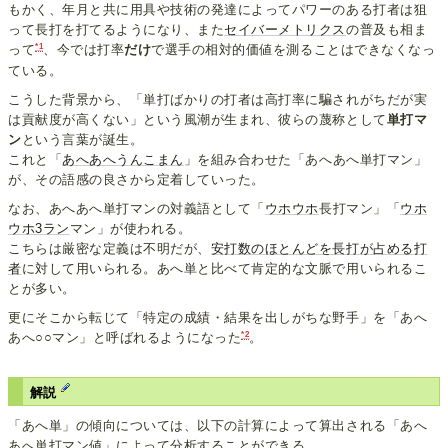
もかく、年月と共に用具や技術の発達によってパワーのある打者は狙
って長打を打てるようになり、また
セイバーメトリクス
の普及も相ま
*1
って
、今では打率
だけ
で選手の相対的価値を測ることはできなくなっ
ている。
こうした背景から、「単打ばかりの打者は高打率に騙されがちだが実
は貢献度が高くない」という風潮が生まれ、彼らの蔑称として
単打マ
ン
という言葉が誕生。
これと「
あへあへうんこまん
」を組み合わせた「あへあへ単打マン」
が、その語感の良さから定着していった。
なお、あへあへ単打マンの対義語として「
ウホウホ
長打マン」「
ウホ
ウホ
3ラン
マン」が使われる。
こちらは厳密な定義は不明だが、
安打数のほとんどを長打が占める打
者
に対して用いられる。あへ単と比べて肯定的な文脈で用いられるこ
とが多い。
更にそこから転じて「特定の成績・結果を出しがちな野手」を「あへ
*2
あへ○○マン」と呼ばれるようになった
。
解説
「あへ単」の傾向については、以下の計算によって算出される「あへ
あへ単打マン値」によって分析することができる。