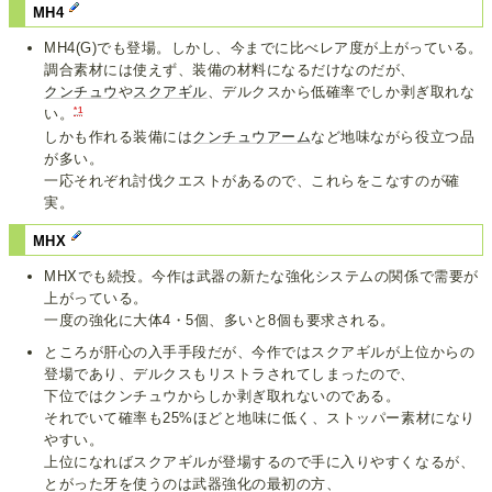
MH4
MH4(G)でも登場。しかし、今までに比べレア度が上がっている。
調合素材には使えず、装備の材料になるだけなのだが、
クンチュウ
や
スクアギル
、デルクスから低確率でしか剥ぎ取れな
*1
い。
しかも作れる装備には
クンチュウアーム
など地味ながら役立つ品
が多い。
一応それぞれ討伐クエストがあるので、これらをこなすのが確
実。
MHX
MHXでも続投。今作は武器の新たな強化システムの関係で需要が
上がっている。
一度の強化に大体4・5個、多いと8個も要求される。
ところが肝心の入手手段だが、今作ではスクアギルが上位からの
登場であり、デルクスもリストラされてしまったので、
下位ではクンチュウからしか剥ぎ取れないのである。
それでいて確率も25%ほどと地味に低く、ストッパー素材になり
やすい。
上位になればスクアギルが登場するので手に入りやすくなるが、
とがった牙を使うのは武器強化の最初の方、