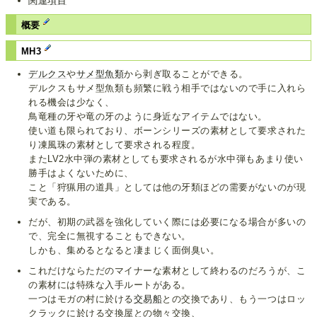
関連項目
概要
MH3
デルクス
や
サメ型魚類
から剥ぎ取ることができる。
デルクスもサメ型魚類も頻繁に戦う相手ではないので手に入れら
れる機会は少なく、
鳥竜種の牙や竜の牙のように身近なアイテムではない。
使い道も限られており、ボーンシリーズの素材として要求された
り凍風珠の素材として要求される程度。
またLV2水中弾の素材としても要求されるが水中弾もあまり使い
勝手はよくないために、
こと「狩猟用の道具」としては他の牙類ほどの需要がないのが現
実である。
だが、初期の武器を強化していく際には必要になる場合が多いの
で、完全に無視することもできない。
しかも、集めるとなると凄まじく面倒臭い。
これだけならただのマイナーな素材として終わるのだろうが、こ
の素材には特殊な入手ルートがある。
一つはモガの村に於ける
交易船
との交換であり、もう一つはロッ
クラックに於ける交換屋との物々交換、