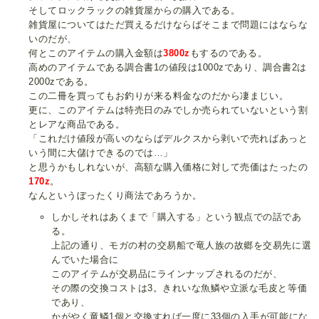
そしてロックラックの雑貨屋からの購入である。
雑貨屋についてはただ買えるだけならばそこまで問題にはならな
いのだが、
何とこのアイテムの購入金額は
3800z
もするのである。
高めのアイテムである調合書1の値段は1000zであり、調合書2は
2000zである。
この二冊を買ってもお釣りが来る料金なのだから凄まじい。
更に、このアイテムは特売日のみでしか売られていないという割
とレアな商品である。
「これだけ値段が高いのならばデルクスから剥いで売ればあっと
いう間に大儲けできるのでは…」
と思うかもしれないが、高額な購入価格に対して売価はたったの
170z
。
なんというぼったくり商法であろうか。
しかしそれはあくまで「購入する」という観点での話であ
る。
上記の通り、モガの村の交易船で竜人族の故郷を交易先に選
んでいた場合に
このアイテムが交易品にラインナップされるのだが、
その際の交換コストは3。きれいな魚鱗や立派な毛皮と等価
であり、
かがやく竜鱗1個と交換すれば一度に33個の入手が可能にな