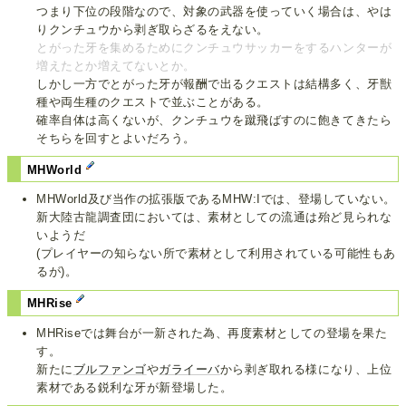
つまり下位の段階なので、対象の武器を使っていく場合は、やは
りクンチュウから剥ぎ取らざるをえない。
とがった牙を集めるためにクンチュウサッカーをするハンターが
増えたとか増えてないとか。
しかし一方でとがった牙が報酬で出るクエストは結構多く、牙獣
種や両生種のクエストで並ぶことがある。
確率自体は高くないが、クンチュウを蹴飛ばすのに飽きてきたら
そちらを回すとよいだろう。
MHWorld
MHWorld及び当作の拡張版であるMHW:Iでは、登場していない。
新大陸古龍調査団においては、素材としての流通は殆ど見られな
いようだ
(プレイヤーの知らない所で素材として利用されている可能性もあ
るが)。
MHRise
MHRiseでは舞台が一新された為、再度素材としての登場を果た
す。
新たに
ブルファンゴ
や
ガライーバ
から剥ぎ取れる様になり、上位
素材である鋭利な牙が新登場した。