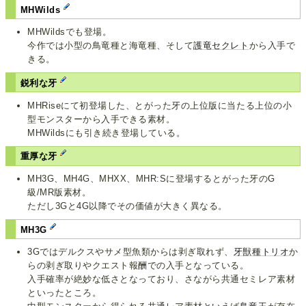
MHWilds
MHWildsでも登場。
今作では小型の鳥竜種と海竜種、そして
護竜セクレト
から入手で
きる。
鋭利な牙
MHRiseにて初登場した、とがった牙の上位版に当たる上位の小
型モンスターから入手できる素材。
MHWildsにも引き続き登場している。
重厚な牙
MH3G、MH4G、MHXX、MHR:Sに登場するとがった牙のG
級/MR版素材。
ただし3Gと4G以降でその価値が大きく異なる。
MH3G
3Gではデルクスやサメ型魚類からは剥ぎ取れず、
牙獣
種ト
リオ
か
らの剥ぎ取りやクエスト報酬での入手となっている。
入手確率が絶妙な低さとなっており、さながら共通セミレア素材
といったところ。