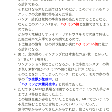
る計算である。
それだけなら大した話ではないのだが、このアイテムをロッ
クラックの交換屋に持ち込んだ場合、
ハンター諸氏は驚愕の事実を目の当たりにすることとなる。
なんとこのアイテム1個が、
ハチミツ5個
と交換できてしまう
のである。
かがやく竜鱗はリオレイア・リオレウスをモガの森で狩猟し
た際に確率で入手できる報酬であるので、
下位相当の飛竜一頭の討伐報酬が実に
ハチミツ165個
に化け
る計算になる。
更に、交換屋のラインナップには水生獣の皮2枚→とがった
牙5個という項目も。
ワンクッション挟むことになるが、下位小型モンスターの剥
ぎ取り素材2個がハチミツ25個に化ける計算になる。
そのことを知ってしまったハンターにとって、モガの森の表
示の
「水生獣が繁殖中」
は
「ハチミツが大量発生中」
と同義であった。
ただでさえMH3は農場を活用することでハチミツの入手が今
までより格段と楽だった上に、
この超錬金術が存在していたこともあり、MH3ではハチミツ
不足に悩むことなど皆無といっていいレベルだった。
無印の頃からやってきた人からすれば、信じられないような