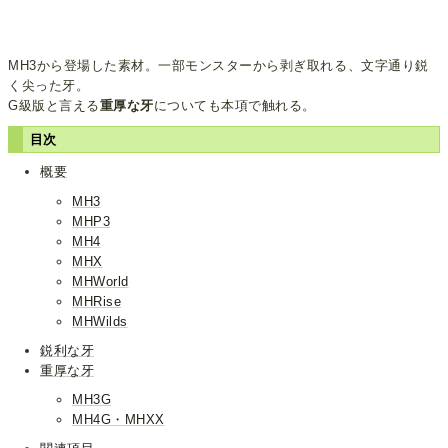
MH3から登場した素材。一部モンスターから剥ぎ取れる、文字通り鋭
く尖った牙。
G級版と言える
重厚な牙
についても本項で触れる。
目次
概要
MH3
MHP3
MH4
MHX
MHWorld
MHRise
MHWilds
鋭利な牙
重厚な牙
MH3G
MH4G・MHXX