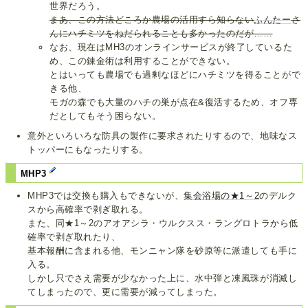
世界だろう。
まあ、この方法どころか農場の活用すら知らない
ふんたー
さ
んにハチミツをねだられることも多かったのだが……
なお、現在はMH3のオンラインサービスが終了しているた
め、この錬金術は利用することができない。
とはいっても農場でも過剰なほどにハチミツを得ることがで
きる他、
モガの森でも大量のハチの巣が点在&復活するため、オフ専
だとしてもそう困らない。
意外といろいろな防具の製作に要求されたりするので、地味なス
トッパーにもなったりする。
MHP3
MHP3では交換も購入もできないが、
集会浴場の★1～2
のデルク
スから高確率で剥ぎ取れる。
また、同★1～2のアオアシラ・ウルクスス・ラングロトラから低
確率で剥ぎ取れたり、
基本報酬に含まれる他、モンニャン隊を砂原等に派遣しても手に
入る。
しかし只でさえ需要が少なかった上に、水中弾と凍風珠が消滅し
てしまったので、更に需要が減ってしまった。