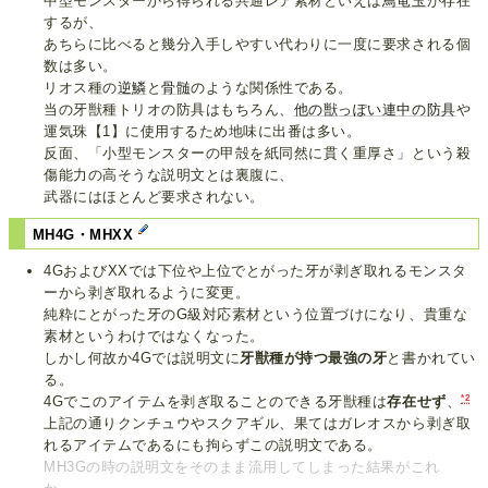
中型モンスターから得られる共通レア素材といえば
鳥竜玉
が存在
するが、
あちらに比べると幾分入手しやすい代わりに一度に要求される個
数は多い。
リオス種の
逆鱗
と
骨髄
のような関係性である。
当の牙獣種トリオの防具はもちろん、
他の獣っぽい
連中の
防具
や
運気珠【1】に使用するため地味に出番は多い。
反面、「小型モンスターの甲殻を紙同然に貫く重厚さ」という殺
傷能力の高そうな説明文とは裏腹に、
武器にはほとんど要求されない。
MH4G・MHXX
4GおよびXXでは下位や上位でとがった牙が剥ぎ取れるモンスタ
ーから剥ぎ取れるように変更。
純粋にとがった牙のG級対応素材という位置づけになり、貴重な
素材というわけではなくなった。
しかし何故か4Gでは説明文に
牙獣種が持つ最強の牙
と書かれてい
る。
*2
4Gでこのアイテムを剥ぎ取ることのできる牙獣種は
存在せず
、
上記の通りクンチュウやスクアギル、果てはガレオスから剥ぎ取
れるアイテムであるにも拘らずこの説明文である。
MH3Gの時の説明文をそのまま流用してしまった結果がこれ