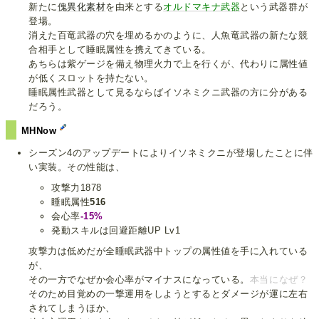
新たに
傀異化素材
を由来とする
オルドマキナ武器
という武器群が
登場。
消えた百竜武器の穴を埋めるかのように、人魚竜武器の新たな競
合相手として睡眠属性を携えてきている。
あちらは紫ゲージを備え物理火力で上を行くが、代わりに属性値
が低くスロットを持たない。
睡眠属性武器として見るならばイソネミクニ武器の方に分がある
だろう。
MHNow
シーズン4のアップデートによりイソネミクニが登場したことに伴
い実装。その性能は、
攻撃力1878
睡眠属性
516
会心率
-15%
発動スキルは回避距離UP Lv1
攻撃力は低めだが全睡眠武器中トップの属性値を手に入れている
が、
その一方でなぜか会心率がマイナスになっている。
本当になぜ？
そのため目覚めの一撃運用をしようとするとダメージが運に左右
されてしまうほか、