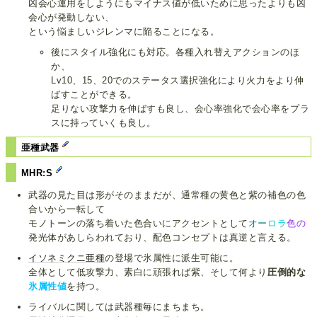
凶会心運用をしようにもマイナス値が低いために思ったよりも凶
会心が発動しない、
という悩ましいジレンマに陥ることになる。
後にスタイル強化にも対応。各種入れ替えアクションのほ
か、
Lv10、15、20でのステータス選択強化により火力をより伸
ばすことができる。
足りない攻撃力を伸ばすも良し、会心率強化で会心率をプラ
スに持っていくも良し。
亜種武器
MHR:S
武器の見た目は形がそのままだが、通常種の黄色と紫の補色の色
合いから一転して
モノトーンの落ち着いた色合いにアクセントとして
オー
ロラ
色の
発光体があしらわれており、配色コンセプトは真逆と言える。
イソネミクニ亜種
の登場で氷属性に派生可能に。
全体として低攻撃力、素白に頑張れば紫、そして何より
圧倒的な
氷属性値
を持つ。
ライバルに関しては武器種毎にまちまち。