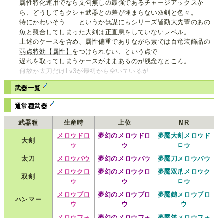
属性特化運用でなら文句無しの最強であるチャージアックスか
ら、どうしてもクシャ武器との差が埋まらない双剣と色々。
特にかわいそう……というか無謀にもシリーズ皆勤大先輩のあの
魚
と競合してしまった大剣は正直息をしていないレベル。
上述のケースを含め、属性偏重でありながら素では百竜装飾品の
弱点特効【属性】
をつけられない、という点で
遅れを取ってしまうケースがままあるのが残念なところ。
何故か太刀だけLv3が最初から空いているが
武器一覧
通常種武器
武器種
生産時
上位
MR
メロウドロ
夢幻のメロウドロ
夢魘大剣メロウド
大剣
ウ
ウ
ロウ
太刀
メロウパウ
夢幻のメロウパウ
夢魘刀メロウパウ
メロウクロ
夢幻のメロウクロ
夢魘双爪メロウク
双剣
ウ
ウ
ロウ
メロウブロ
夢幻のメロウブロ
夢魘鎚メロウブロ
ハンマー
ウ
ウ
ウ
メロウフォ
夢幻のメロウフォ
夢魘笛メロウフォ