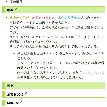
関連項目
概要
黄土色の甲殻
、
赤紫色の爪や布
、
水色の発光体
を組み合わせた、
一目でイソネミクニ由来だと分かる武器。
デザインが特徴的で、全ての武器に手のような意匠が組み込まれ
ており、
大剣では柄の一部として、ハンマーでは本体を抱くようにして、
*1
狩猟笛では5本のドローン
として、
そしてその他の武器種では
刃そのもの
として表現されている。
操虫棍の歪曲したデザインは弦こそないが、楽器のハープを
思わせる。
チャージアックスでは斧モードにすると
顔のような模様が現
れる
というギミックがある。
両手のような刃のデザインも合わせ、まるで
いないいないば
あ
頭を抱えて悲鳴を上げているように見える。
性能
通常種武器
MHRise