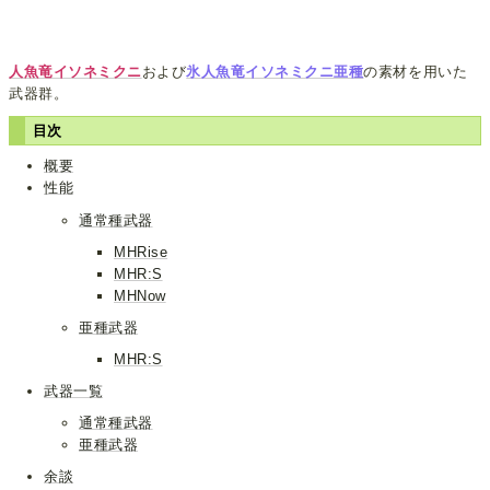
人魚竜イソネミクニ
および
氷人魚竜イソネミクニ亜種
の素材を用いた
武器群。
目次
概要
性能
通常種武器
MHRise
MHR:S
MHNow
亜種武器
MHR:S
武器一覧
通常種武器
亜種武器
余談