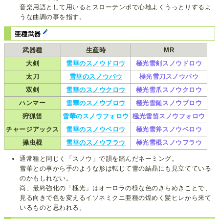
音楽用語として用いるとスローテンポで心地よくうっとりするよ
うな曲調の事を指す。
亜種武器
武器種
生産時
MR
大剣
雪華のスノウドロウ
極光雪剣スノウドロウ
太刀
雪華のスノウパウ
極光雪刀スノウパウ
双剣
雪華のスノウクロウ
極光雪爪スノウクロウ
ハンマー
雪華のスノウブロウ
極光雪鎚スノウブロウ
狩猟笛
雪華のスノウフォロウ
極光雪笛スノウフォロウ
チャージアックス
雪華のスノウベロウ
極光雪斧スノウベロウ
操虫棍
雪華のスノウフラウ
極光雪棍スノウフラウ
通常種と同じく「スノウ」で韻を踏んだネーミング。
雪華との事から手のような形は転じて雪の結晶にも見立てている
のかもしれない。
尚、最終強化の「極光」はオーロラの様な色のきらめきことで、
見る向きで色を変えるイソネミクニ亜種の煌めく髪ヒレから来て
いるものと思われる。