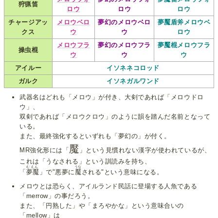
狩猟笛
ロウ
ロウ
ロウ
チャージアッ
メロウベロ
夢幻のメロウベロ
夢魘盾斧メロウベ
クス
ウ
ウ
ロウ
メロウフラ
夢幻のメロウフラ
夢魘棍メロウフラ
操虫棍
ウ
ウ
ウ
アイルー
イソネネコロッド
ガルク
イソネガルワンド
武器名はどれも「メロウ」が付き、大剣であれば「メロウドロ
ウ」、
双剣であれば「メロウクロウ」のように韻を踏んだ名前となって
いる。
また、最終強化するといずれも「夢幻の」が付く。
魘
MR強化形には「
」という見慣れない漢字が使われているが、
これは「うなされる」という訓読みを持ち、
むえん
うな
「
夢魘
」で"悪夢に
魘
される"という意味になる。
メロウとは恐らく、アイルランド民話に登場する人魚である
「merrow」の事だろう。
また、「円熟した」や「まろやかな」という意味合いの
「mellow」は