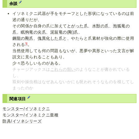
余談
イソネミクニ武器が手をモチーフとした形状になっているのは前
述の通りだが、
その関係か自身の爪に加えて
とがった爪
、
水獣の爪
、
泡狐竜の
爪
、
眠狗竜の尖爪
、
泥翁竜の(剛)爪
、
鋼龍の剛爪
、
傀異化した爪
と、やたらと爪素材が強化の際に使用
*2
される
。
当然使用しても何の問題もないが、悪夢や異形といった文言が解
説文に見られることもあり、
少々恐ろしいものがある。
チャージアックスは
これ
らの
類い
のようなことが書かれている
し、
双剣や操虫棍はなぜあんないかにも呪われそうなものを模してし
まったのか
関連項目
モンスター/イソネミクニ
モンスター/イソネミクニ亜種
防具/イソネシリーズ