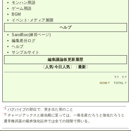
モンハン用語
ゲーム用語
BGM
イベント･メディア展開
ヘルプ
SandBox
(練習ページ)
編集差分ログ
ヘルプ
サンプルサイト
編集議論板更新履歴
〔
人気
/
今日人気
〕〔
最新
〕
T.
?
Y.
?
NOW.
?
TOTAL.
?
*1
バグパイプ
の部位で、突き出た管のこと
*2
チャージアックスと操虫棍に至っては、一発生産だろうと強化だろうと
通常種武器の最終強化以外では全ての段階で用いる。