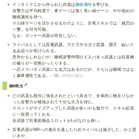
イソネミクニから作られた武器は
睡眠属性
を帯びる。
攻撃力は平均程度で、青ゲージは無く長い緑ゲージ、やや低めの
睡眠属性を持つ。
その緑ゲージを活かさせるかのように、百竜スキルでは「
鈍刃の
一撃
」を付与可能。
なお、ガンナー武器が存在しない。
ライバルとしては
百竜武器
、
マクラサカガイ武器
、
団子
、
ぬいぐ
るみ
辺りが挙げられる。
意外かもしれないが、睡眠攻撃仲間の
ドスバギィ武器
とは武器種
の被りが一切無かったりする。
一応ドスバギィ武器にも
太刀
はあるのだが、そちらは睡眠ではな
く麻痺属性である。
「
眠
」狗竜の癖に
MHR:S
どの武器も順当に強化されたという具合で、全体的に物足りなか
った攻撃力が補強されて十分な火力を得た。
スロットがサイズアップした武器が多いのも魅力で、スキル拡張
に一役買ってくれる。
全武器で百竜装飾品スロットがLv2なのも偉い。
百竜武器がMRへの進出を逃したためライバルは減少した…かと思
いきや、