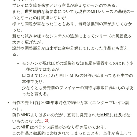
プレイに支障を来すという意見が絶えなかったのである。
また、世界観的な新要素についても現在のMHシリーズの基礎の一
つとなったのは間違いないが、
様々な問題が重なったこともあり、当時は批判の声が少なくなか
った。
新たな試みや様々なシステムの追加によってシリーズの風呂敷を
大きく広げたが、
設計や調整部分が出来ずに空中分解してしまった作品とも言え
る。
モンハンが現代ほどの爆裂的な知名度を獲得するのはもう少
し後の話ではあるが、
口コミでじわじわとMH・MHGの好評が広まってきた中での
本作であり、
少なくとも発売前のプレイヤーの期待は非常に高いものはあ
ったと言える。
当作の売上げは2008年末時点で約69万本（エンターブレイン調
べ）。
前作MHGよりは多いのだが、直前に発売された
MHP
には及ばな
*2
いものとなった。
。
このMHPはバランス調整がかなり行き届いており、
この作品と徹底的に比較されてしまったことも、当作が炎上して