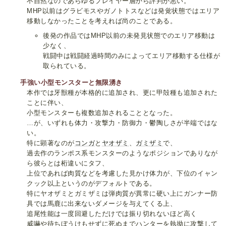
不自然なのであらゆるプレイヤー層から評判が悪い。
MHP以前はグラビモスやガノトトスなどは発覚状態ではエリア
移動しなかったことを考えれば尚のことである。
後発の作品ではMHP以前の未発見状態でのエリア移動は
少なく、
戦闘中は戦闘経過時間のみによってエリア移動する仕様が
取られている。
手強い小型モンスターと無限湧き
本作では牙獣種が本格的に追加され、更に甲殻種も追加された
ことに伴い、
小型モンスターも複数追加されることとなった。
…が、いずれも体力・攻撃力・防御力・鬱陶しさが半端ではな
い。
特に顕著なのが
コンガ
と
ヤオザミ
、
ガミザミ
で、
過去作のランポス系モンスターのようなポジションでありなが
ら彼らとは桁違いにタフ、
上位であれば肉質などを考慮した見かけ体力が、下位のイャン
クック以上というのがデフォルトである。
特にヤオザミとガミザミは弾肉質が異常に硬い上にガンナー防
具では馬鹿に出来ないダメージを与えてくる上、
追尾性能は一度回避しただけでは振り切れないほど高く
威嚇や待ちぼうけもせずに死ぬまでハンターを執拗に攻撃して