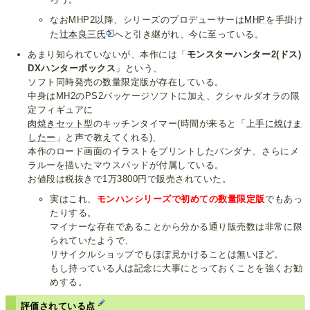
なおMHP2以降、シリーズのプロデューサーは
MHP
を手掛け
た
辻本良三氏
へと引き継がれ、今に至っている。
あまり知られていないが、本作には「
モンスターハンター2(ドス)
DXハンターボックス
」という、
ソフト同時発売の数量限定版が存在している。
中身はMH2のPS2パッケージソフトに加え、クシャルダオラの限
定フィギュアに
肉焼きセット
型のキッチンタイマー(時間が来ると「
上手に焼けま
したー
」と声で教えてくれる)、
本作のロード画面のイラストをプリントしたバンダナ、さらにメ
ラルーを描いたマウスパッドが付属している。
お値段は税抜きで1万3800円で販売されていた。
実はこれ、
モンハンシリーズで初めての数量限定版
でもあっ
たりする。
マイナーな存在であることから分かる通り販売数は非常に限
られていたようで、
リサイクルショップでもほぼ見かけることは無いほど。
もし持っている人は記念に大事にとっておくことを強くお勧
めする。
評価されている点