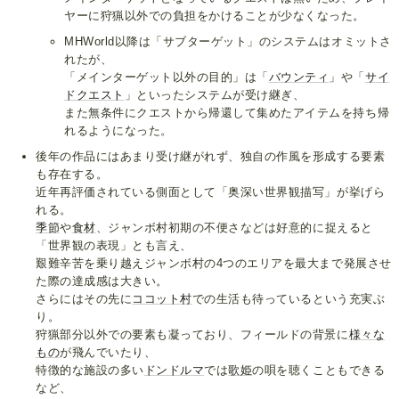
ヤーに狩猟以外での負担をかけることが少なくなった。
MHWorld以降は「サブターゲット」のシステムはオミットさ
れたが、
「メインターゲット以外の目的」は「
バウンティ
」や「
サイ
ドクエスト
」といったシステムが受け継ぎ、
また無条件にクエストから帰還して集めたアイテムを持ち帰
れるようになった。
後年の作品にはあまり受け継がれず、独自の作風を形成する要素
も存在する。
近年再評価されている側面として「奥深い世界観描写」が挙げら
れる。
季節
や
食材
、ジャンボ村初期の不便さなどは好意的に捉えると
「世界観の表現」とも言え、
艱難辛苦を乗り越えジャンボ村の4つのエリアを最大まで発展させ
た際の達成感は大きい。
さらにはその先に
ココット村
での生活も待っているという充実ぶ
り。
狩猟部分以外での要素も凝っており、フィールドの背景に
様々な
もの
が飛んでいたり、
特徴的な施設の多い
ドンドルマ
では
歌姫
の唄を聴くこともできる
など、