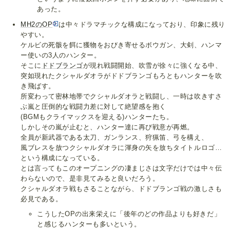
あった。
MH2のOP
は中々ドラマチックな構成になっており、印象に残り
やすい。
ケルビの死骸を餌に獲物をおびき寄せるボウガン、大剣、ハンマ
ー使いの3人のハンター。
そこに
ドドブランゴ
が現れ戦闘開始、吹雪が徐々に強くなる中、
突如現れたクシャルダオラがドドブランゴもろともハンターを吹
き飛ばす。
所変わって密林地帯でクシャルダオラと戦闘し、一時は吹きすさ
ぶ嵐と圧倒的な戦闘力差に対して絶望感を抱く
(BGMもクライマックスを迎える)ハンターたち。
しかしその嵐が止むと、ハンター達に再び戦意が再燃。
全員が新武器である太刀、ガンランス、狩猟笛、弓を構え、
風ブレスを放つクシャルダオラに渾身の矢を放ちタイトルロゴ…
という構成になっている。
とは言ってもこのオープニングの凄まじさは文字だけでは中々伝
わらないので、是非見てみると良いだろう。
クシャルダオラ戦もさることながら、ドドブランゴ戦の激しさも
必見である。
こうしたOPの出来栄えに「後年のどの作品よりも好きだ」
と感じるハンターも多いという。