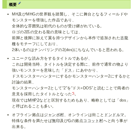
概要
MH及びMHGの世界観を踏襲し、そこに舞台となるフィールドや
モンスターを増強した作品であり、
全体的な雰囲気は初代のものが受け継がれている。
ロゴの2匹の交わる龍の意味としては、
前脚と後脚に加えて翼を持つデザインから本作で追加された
古龍
種
をモチーフにしており、
2体いるのはナンバリングの2(dos)にちなんでいると思われる。
ユニークな読み方をするタイトルであるが、
これは開発当時、タイトルを決定する際に、前作で通常の物より
強いモンスターを意味した「
ドス
」にあやかり、
ドスモンスターハンターにするかモンスターハンター2にするかと
討論の結果、
モンスターハンター2として“2”を“ドス=DOS”と読むことで両者の
*1
意見を採用したタイトルとなった
。
現在では
MHP2
などと区別するためもあり、略称としては「dos」
と呼ばれることも多い。
オフライン拠点は
ジャンボ村
、オンラインは街こと
ドンドルマ
。
特殊な条件を満たせば
無印
及び
G
の拠点
ココット村
へと向う事が
出来る。