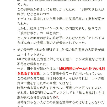
ていた。
この訓練所があまりにも難しかったため、「訓練できねぇ訓
練所」などと言いつつ
メディアに登場していた田中氏にも某掲示板にて批判が寄せ
られた。
しかし、結局はプレイヤースキルの問題であり、板内での
「腕磨けボケ」の一喝と共に、
とにかく攻略せねば
力の爪
が手に入らないため「アドバイス
きぼんぬ」の情報共有の方が優先されていった。
その後発売されたMHP2では、MH2の批判要素の大部分が修
正・オミットされ、
MH2で登場した古龍に対しても行動ルーチンの変化などで理
不尽さが緩和された。
一方、田中氏が退いた後は「
MH2当時のゲーム内外での批判
を象徴する言葉
」として誹謗中傷ワードが用いられていた。
この経緯を見て頂ければ判る通り、もはやそれは「氏への批
判や中傷をするための言葉」ではなく
時代や出来事を代表するラベルに変遷したと言ってもよい。
それ故、MH2当時のニュアンスとしても「単なる批判」とは
*3
趣が異なる部分があるため
、
当時を知らない人がこの言葉を濫用するのは好ましくないだ
ろう。