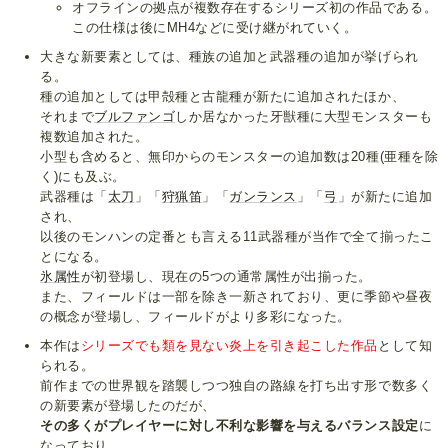
オフラインの拠点が複数存在するシリーズ初の作品である。
この仕様は後にMH4などに受け継がれていく。
大きな新要素としては、種族の追加と武器種の追加が挙げられ
る。
種の追加としては甲殻種と古龍種が新たに追加されたほか、
それまで
ブルファンゴ
しか居なかった牙獣種に大型モンスターも
複数追加された。
小型も含めると、無印からのモンスターの追加数は20種(亜種を除
く)にも及ぶ。
武器種は「
太刀
」「
狩猟笛
」「
ガンランス
」「
弓
」が新たに追加
され、
以後のモンハンの定番とも言える11武器種が当作で全て揃ったこ
とになる。
氷属性
が初登場し、現在の5つの通常属性が出揃った。
また、フィールドは一部を除き一新されており、更に季節や昼夜
の概念が登場し、フィールドがより多彩になった。
本作は
シリーズでも類を見ない炎上を引き起こした作品
として知
られる。
前作までの世界観を踏襲しつつ独自の路線を打ち出す形で数多く
の新要素が登場したのだが、
その多くがプレイヤーに対し不利な影響を与えるバランス設定
に
なっており、