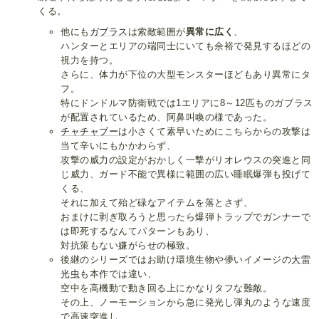
くる。
他にも
ガブラス
は索敵範囲が
異常に広く
、
ハンターとエリアの端同士にいても余裕で発見するほどの
視力を持つ。
さらに、体力が下位の大型モンスターほどもあり異常にタ
フ。
特にドンドルマ防衛戦では1エリアに8～12匹ものガブラス
が配置されているため、阿鼻叫喚の様であった。
チャチャブー
は小さくて素早いためにこちらからの攻撃は
当て辛いにもかかわらず、
攻撃の威力の設定がおかしく一撃がリオレウスの突進と同
じ威力、ガード不能で異様に範囲の広い睡眠爆弾も投げて
くる、
それに加えて殆ど碌なアイテムを落とさず、
おまけに剥ぎ取ろうと思ったら爆弾トラップでガンナーで
は即死するなんてパターンもあり、
対抗策もない嫌がらせの極致。
後継のシリーズではお助け環境生物や儚いイメージの
大雷
光虫
も本作では違い、
空中を高機動で動き回る上にかなりタフな難敵。
その上、ノーモーションから急に発光し弾丸のような速度
で高速突進し