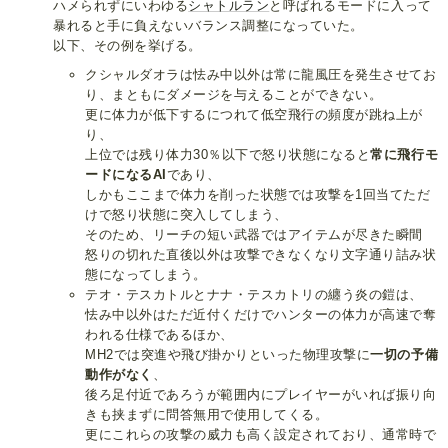
ハメられずにいわゆる
シャトルラン
と呼ばれるモードに入って
暴れると手に負えないバランス調整になっていた。
以下、その例を挙げる。
クシャルダオラは怯み中以外は常に龍風圧を発生させてお
り、まともにダメージを与えることができない。
更に体力が低下するにつれて低空飛行の頻度が跳ね上が
り、
上位では残り体力30％以下で怒り状態になると
常に飛行モ
ードになるAI
であり、
しかもここまで体力を削った状態では攻撃を1回当てただ
けで怒り状態に突入してしまう、
そのため、リーチの短い武器ではアイテムが尽きた瞬間
怒りの切れた直後以外は攻撃できなくなり文字通り詰み状
態になってしまう。
テオ・テスカトルとナナ・テスカトリの纏う炎の鎧は、
怯み中以外はただ近付くだけでハンターの体力が高速で奪
われる仕様であるほか、
MH2では突進や飛び掛かりといった物理攻撃に
一切の予備
動作がなく
、
後ろ足付近であろうが範囲内にプレイヤーがいれば振り向
きも挟まずに問答無用で使用してくる。
更にこれらの攻撃の威力も高く設定されており、通常時で