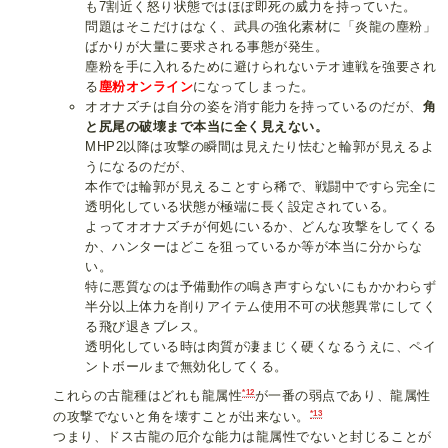
も7割近く怒り状態ではほぼ即死の威力を持っていた。
問題はそこだけはなく、武具の強化素材に「炎龍の塵粉」
ばかりが大量に要求される事態が発生。
塵粉を手に入れるために避けられないテオ連戦を強要され
る
塵粉オンライン
になってしまった。
オオナズチは自分の姿を消す能力を持っているのだが、
角
と尻尾の破壊まで本当に全く見えない。
MHP2以降は攻撃の瞬間は見えたり怯むと輪郭が見えるよ
うになるのだが、
本作では輪郭が見えることすら稀で、戦闘中ですら完全に
透明化している状態が極端に長く設定されている。
よってオオナズチが何処にいるか、どんな攻撃をしてくる
か、ハンターはどこを狙っているか等が本当に分からな
い。
特に悪質なのは予備動作の鳴き声すらないにもかかわらず
半分以上体力を削りアイテム使用不可の状態異常にしてく
る飛び退きブレス。
透明化している時は肉質が凄まじく硬くなるうえに、ペイ
ントボールまで無効化してくる。
*12
これらの古龍種はどれも龍属性
が一番の弱点であり、龍属性
*13
の攻撃でないと角を壊すことが出来ない。
つまり、ドス古龍の厄介な能力は龍属性でないと封じることが