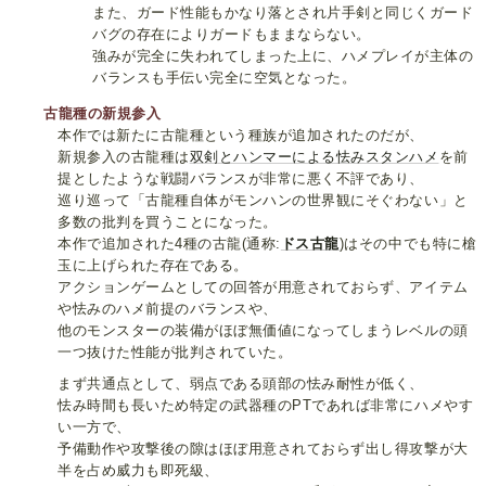
また、ガード性能もかなり落とされ片手剣と同じくガード
バグの存在によりガードもままならない。
強みが完全に失われてしまった上に、ハメプレイが主体の
バランスも手伝い完全に空気となった。
古龍種の新規参入
本作では新たに古龍種という種族が追加されたのだが、
新規参入の古龍種は
双剣とハンマーによる怯みスタンハメ
を前
提としたような戦闘バランスが非常に悪く不評であり、
巡り巡って「古龍種自体がモンハンの世界観にそぐわない」と
多数の批判を買うことになった。
本作で追加された4種の古龍(通称:
ドス古龍
)はその中でも特に槍
玉に上げられた存在である。
アクションゲームとしての回答が用意されておらず、アイテム
や怯みのハメ前提のバランスや、
他のモンスターの装備がほぼ無価値になってしまうレベルの頭
一つ抜けた性能が批判されていた。
まず共通点として、弱点である頭部の怯み耐性が低く、
怯み時間も長いため特定の武器種のPTであれば非常にハメやす
い一方で、
予備動作や攻撃後の隙はほぼ用意されておらず出し得攻撃が大
半を占め威力も即死級、