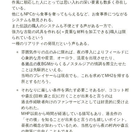
作風に順応した人にとっては思い入れの深い要素も数多く存在し
ている。
他にもNPCから食事を奢ってもらえるなど、お食事券につながる
システムも散見される。
また
伝説の職人
のシステムも不便とする声がある一方で、
強力な古龍の武具を作れる(＝貴重な材料を加工できる)職人は限
られているという
一種のリアリティの発現だという声もある。
雰囲気作りの点のみに限れば、夜の導入によりフィールドに
心象的な
月
や星雲、オーロラ、流星を出現させたり、
各拠点
の夜
BGM
からくるノスタルジアの情調を際立たせた
ことは先駆的といえる。
当時のプレイヤーらは現在でも、これを求めてMH2を帰する
所とするだろう。
それなりに厳しい条件を満たす必要こそあるが、ココット村
や森丘(旧称:森と丘)に行くことが出来ると言うのは
過去作経験者向けのファンサービスとしては好意的に受け止
められた。
MHP以前から時間が経過している描写もあり、過去作の
「その後」を知ることが出来ると言うのも嬉しいポイント。
昼夜の概念が加わっているため、当然ながら夜の村内や森丘
の散策に出向くこともできる。