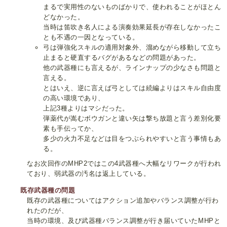
まるで実用性のないものばかりで、使われることがほとん
どなかった。
当時は笛吹き名人による演奏効果延長が存在しなかったこ
とも不遇の一因となっている。
弓は弾強化スキルの適用対象外、溜めながら移動して立ち
止まると硬直するバグがあるなどの問題があった。
他の武器種にも言えるが、ラインナップの少なさも問題と
言える。
とはいえ、逆に言えば弓としては続編よりはスキル自由度
の高い環境であり、
上記3種よりはマシだった。
弾薬代が嵩むボウガンと違い矢は撃ち放題と言う差別化要
素も手伝ってか、
多少の火力不足などは目をつぶられやすいと言う事情もあ
る。
なお次回作のMHP2ではこの4武器種へ大幅なリワークが行われ
ており、弱武器の汚名は返上している。
既存武器種の問題
既存の武器種についてはアクション追加やバランス調整が行わ
れたのだが、
当時の環境、及び武器種バランス調整が行き届いていたMHPと