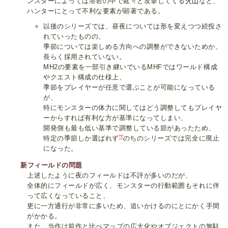
ンスターによっては溶岩の中で延々と攻撃してくる
火山
など、
ハンターにとって不利な要素が顕著である。
以後のシリーズでは、昼夜については形を変えつつ続投さ
れていったものの、
季節については楽しめる方向への調整ができないためか、
長らく採用されていない。
MH2の要素を一部引き継いでいるMHFではワールド構成
やクエスト構成の仕様上、
季節をプレイヤーが任意で選ぶことが可能になっている
が、
特にモンスターの体力に関してはどう調整してもプレイヤ
ーからすれば有利な方が基準になってしまい、
開発側も最も低い基準で調整している節があったため、
*7
特定の季節しか選ばれず
のちのシリーズでは完全に廃止
になった。
新フィールドの問題
上述したように夜のフィールドは不評が多いのだが、
全体的にフィールドが広く、モンスターの行動範囲もそれに伴
って広くなっていること、
更に一方通行が非常に多いため、追いかけるのにとにかく手間
がかかる。
また、当作は前作と比べマップの広大化やオブジェクトの無駄