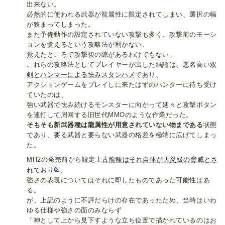
出来ない。
必然的に使われる武器が龍属性に限定されてしまい、選択の幅
が狭まってしまった。
また予備動作の設定されていない攻撃も多く、攻撃前のモーシ
ョンを覚えるという攻略法が利かない、
覚えたところで攻撃後の隙があるわけでもない。
これらの攻略法としてプレイヤーが出した結論は、悪名高い
双
剣とハンマーによる怯みスタンハメ
であり、
アクションゲームをプレイしに来たはずのハンターに待ち受け
ていたのは、
強い武器で怯み続けるモンスターに向かって延々と攻撃ボタン
を連打して周回する旧世代MMOのような作業だった。
そもそも新武器種は龍属性が用意されていない物まである
状態
であり、要る武器と要らない武器の格差を極端に広げてしまっ
た。
MH2の発売前から設定上
古龍種はそれ自体が天災級の脅威とさ
れており
、
強さの表現についてはそれに即したものであった可能性はあ
る。
が、上記のように不評だらけの存在であったため、当時はいわ
ゆる仕様や強さの面のみならず
「神として上から見下すような立ち位置で描かれているのはお