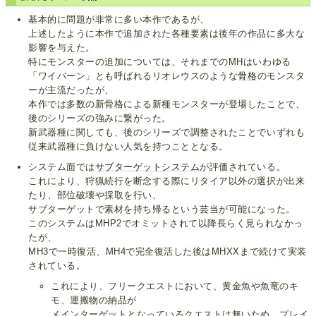
基本的に問題が非常に多い本作であるが、
上述したように本作で追加された各種要素は後年の作品に多大な
影響を与えた。
特にモンスターの追加については、それまでのMHはいわゆる
「ワイバーン」とも呼ばれるリオレウスのような
骨格
のモンスタ
ーが主流だったが、
本作では多数の新骨格による新種モンスターが登場したことで、
後のシリーズの強みに繋がった。
新武器種に関しても、後のシリーズで調整されたことでいずれも
従来武器種に負けない人気を持つこととなる。
システム面では
サブターゲットシステム
が評価されている。
これにより、狩猟続行を断念する際にリタイア以外の選択が出来
たり、部位破壊や採取を行い、
サブターゲットで素材を持ち帰るという芸当が可能になった。
このシステムはMHP2でオミットされて以降長らく見られなかっ
たが、
MH3で一時復活、MH4で完全復活した後はMHXXまで続けて実装
されている。
これにより、フリークエストにおいて、黄金魚や魚竜のキ
モ、運搬物の納品が
メインターゲットとなっているクエストは無いため、プレイ