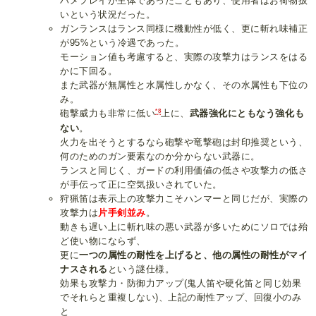
ハメプレイが主体であったこともあり、使用者はお荷物扱
いという状況だった。
ガンランスはランス同様に機動性が低く、更に斬れ味補正
が95%という冷遇であった。
モーション値も考慮すると、実際の攻撃力はランスをはる
かに下回る。
また武器が無属性と水属性しかなく、その水属性も下位の
み。
*8
砲撃威力も非常に低い
上に、
武器強化にともなう強化も
ない
。
火力を出そうとするなら砲撃や竜撃砲は封印推奨という、
何のためのガン要素なのか分からない武器に。
ランスと同じく、ガードの利用価値の低さや攻撃力の低さ
が手伝って正に空気扱いされていた。
狩猟笛は表示上の攻撃力こそハンマーと同じだが、実際の
攻撃力は
片手剣並み
。
動きも遅い上に斬れ味の悪い武器が多いためにソロでは殆
ど使い物にならず、
更に
一つの属性の耐性を上げると、他の属性の耐性がマイ
ナスされる
という謎仕様。
効果も攻撃力・防御力アップ(鬼人笛や硬化笛と同じ効果
でそれらと重複しない)、上記の耐性アップ、回復小のみ
と