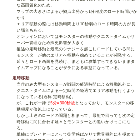
な高画質化のため、
マップの大きさによるが拠点出発から1分程度のロード時間がか
かり、
エリア移動の際には移動時間より10秒弱のロード時間の方が長
い場合もある。
オンラインにおいてはモンスターの移動やクエストタイムがサ
ーバー管理なため殊更影響が大きく、
後述の定時移動と最悪のシナジーを起こしロードしている間に
モンスターが他のエリアへ移動を始めていることが頻発する。
延々とロード画面を見続け、まともに攻撃すらできないままタ
イムアップになることがザラにある事態になっている。
定時移動
当作のみ大型モンスターが戦闘の経過時間による移動以外に、
クエストタイムによる一定時間の経過でエリア移動を行うよう
になっている(通称:定時移動)。
が、これが一律で
5分=300秒後
となっており、モンスターの移
動頻度が倍以上になっている。
しかし上述のロードの問題と相まって、最短で回っても次の定
時移動に間に合わず延々とモンスターとの追いかけっこにな
る。
単純にプレイヤーにとって徒労感ばかりで世界観的にも極めて