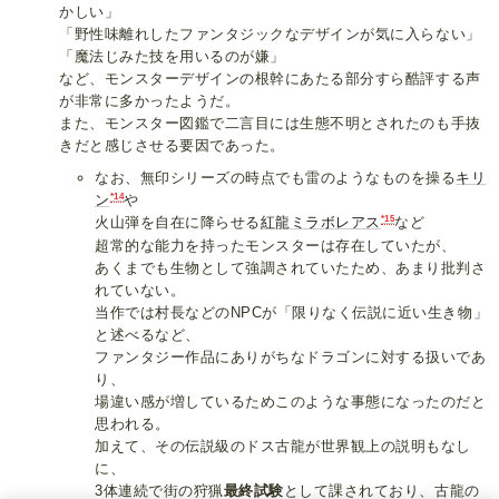
かしい」
「野性味離れしたファンタジックなデザインが気に入らない」
「魔法じみた技を用いるのが嫌」
など、モンスターデザインの根幹にあたる部分すら酷評する声
が非常に多かったようだ。
また、モンスター図鑑で二言目には生態不明とされたのも手抜
きだと感じさせる要因であった。
なお、無印シリーズの時点でも雷のようなものを操る
キリ
*14
ン
や
*15
火山弾を自在に降らせる
紅龍ミラボレアス
など
超常的な能力を持ったモンスターは存在していたが、
あくまでも生物として強調されていたため、あまり批判さ
れていない。
当作では村長などのNPCが「限りなく伝説に近い生き物」
と述べるなど、
ファンタジー作品にありがちなドラゴンに対する扱いであ
り、
場違い感が増しているためこのような事態になったのだと
思われる。
加えて、その伝説級のドス古龍が世界観上の説明もなし
に、
3体連続で街の狩猟
最終試験
として課されており、古龍の