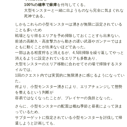
100%の確率で麻痺
を付与してくる。
大型モンスターと一緒に出ようものなら完全に気まぐれな
死神である。
しかもこれらの小型モンスターは湧きが無限に設定されている
ことも多いため
戦場となり得るエリアを予め掃除しておくことすら出来ない。
前述の高耐久・高攻撃力から動きの遅い武器やガンナーではま
ともに動くことが出来ないほどであった。
一部はある程度狩ると消えるが、4,5回掃除を繰り返してやっと
消えるように設定されているエリアも多数あり、
大型モンスターのエリア移動に合わせてその場で掃除するスタ
イルでは、
1回のクエスト内では実質的に無限湧きに感じるようになってい
た。
何より、小型モンスター湧きにより、エリアチェンジして態勢
を整えるという判断が
容易ではなくなったことが、プレイヤーの負担となった。
さらに、小型モンスターの配置は概ね季節と昼夜によって決ま
っているため、
サブターゲットに指定されている小型モンスターを討伐して帰
還しようと計画しても、