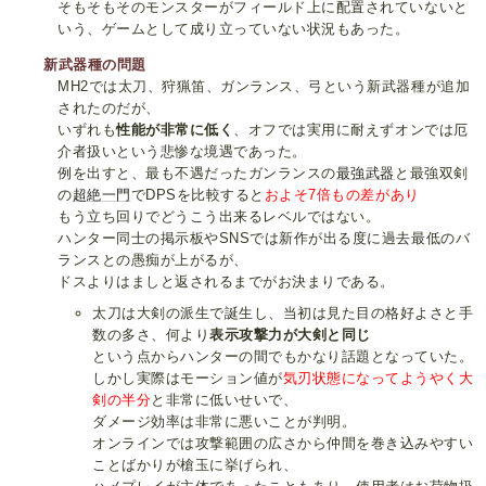
そもそもそのモンスターがフィールド上に配置されていないと
いう、ゲームとして成り立っていない状況もあった。
新武器種の問題
MH2では太刀、狩猟笛、ガンランス、弓という新武器種が追加
されたのだが、
いずれも
性能が非常に低く
、オフでは実用に耐えずオンでは厄
介者扱いという悲惨な境遇であった。
例を出すと、最も不遇だったガンランスの
最強
武器
と最強双剣
の
超絶一門
でDPSを比較すると
およそ7倍もの差があり
もう立ち回りでどうこう出来るレベルではない。
ハンター同士の掲示板やSNSでは新作が出る度に過去最低のバ
ランスとの愚痴が上がるが、
ドスよりはましと返されるまでがお決まりである。
太刀は大剣の派生で誕生し、当初は見た目の格好よさと手
数の多さ、何より
表示攻撃力が大剣と同じ
という点からハンターの間でもかなり話題となっていた。
しかし実際はモーション値が
気刃状態になってようやく大
剣の半分
と非常に低いせいで、
ダメージ効率は非常に悪いことが判明。
オンラインでは攻撃範囲の広さから仲間を巻き込みやすい
ことばかりが槍玉に挙げられ、