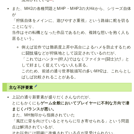
また、MH2の各種問題とMHP・MHP2の大Hitから、シリーズ自体
が
「狩猟自体をメインに、遊びやすさ重視」という路線に舵を切る
ことになり、
当作はその転機となった作品であるため、複雑な想いを抱く人も
居るという。
例えば近作では難易度上昇や高台によるハメを防止するため
に
闘技場
などが狩猟地として設定されているのだが、
「これではハンター(狩人)ではなくファイター(闘士)だ!」と
して好ましく捉えていない人も居る。
このため、前述の通り世界観描写の多いMH2は、これらとし
ばしば比較されることがある。
主な不評要素
上記の通り新要素が盛りだくさんなのだが、
とにもかくにも
ゲーム全般においてプレイヤーに不利な方向で凄
まじくバランスが悪い。
また、MH無印から指摘されていた
「風圧に背を向けているとそちらに引き寄せられる」という問題
点は解消されているが、
それ以外には明確に改修されている点が見受けられない。