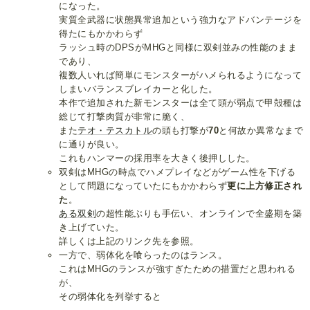
になった。
実質全武器に状態異常追加という強力なアドバンテージを
得たにもかかわらず
ラッシュ時のDPSがMHGと同様に双剣並みの性能のまま
であり、
複数人いれば簡単にモンスターがハメられるようになって
しまいバランスブレイカーと化した。
本作で追加された新モンスターは全て頭が弱点で甲殻種は
総じて打撃肉質が非常に脆く、
また
テオ・テスカトル
の頭も打撃が
70
と何故か異常なまで
に通りが良い。
これもハンマーの採用率を大きく後押しした。
双剣はMHGの時点でハメプレイなどがゲーム性を下げる
として問題になっていたにもかかわらず
更に上方修正され
た
。
ある双剣
の超性能ぶりも手伝い、オンラインで全盛期を築
き上げていた。
詳しくは上記のリンク先を参照。
一方で、弱体化を喰らったのはランス。
これはMHGのランスが強すぎたための措置だと思われる
が、
その弱体化を列挙すると