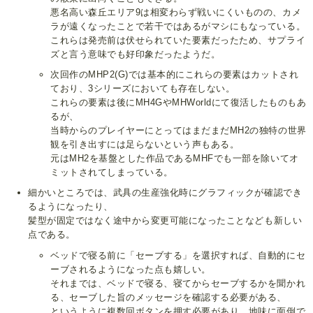
悪名高い森丘エリア9は相変わらず戦いにくいものの、カメ
ラが遠くなったことで若干ではあるがマシにもなっている。
これらは発売前は伏せられていた要素だったため、サプライ
ズと言う意味でも好印象だったようだ。
次回作のMHP2(G)では基本的にこれらの要素はカットされ
ており、3シリーズにおいても存在しない。
これらの要素は後にMH4GやMHWorldにて復活したものもあ
るが、
当時からのプレイヤーにとってはまだまだMH2の独特の世界
観を引き出すには足らないという声もある。
元はMH2を基盤とした作品であるMHFでも一部を除いてオ
ミットされてしまっている。
細かいところでは、武具の生産強化時にグラフィックが確認でき
るようになったり、
髪型が固定ではなく途中から変更可能になったことなども新しい
点である。
ベッドで寝る前に「セーブする」を選択すれば、自動的にセ
ーブされるようになった点も嬉しい。
それまでは、ベッドで寝る、寝てからセーブするかを聞かれ
る、セーブした旨のメッセージを確認する必要がある、
というように複数回ボタンを押す必要があり、地味に面倒で