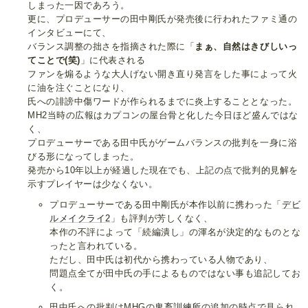
しまった一因であろう。
更に、プロデューサーの田中剛氏が発売後に行われたファミ通の
インタビューにて、
バランス調整の拙さを指摘された際に「
まぁ、自然はきびしいっ
てことで(笑)
」に代表される
ファンを煽るような大人げない開き直り発言をした事によって火
に油を注ぐことになり、
氏への誹謗中傷ワードが作られるまでに炎上することとなった。
MH2当時の広報はカプコンの屋台骨と化した今日ほど盛んではな
く、
プロデューサーである田中氏がゲームバランスの批判を一身に浴
びる形になってしまった。
発売から10年以上が経過した現在でも、上記の点で批判的見解を
示すプレイヤーは少なくない。
プロデューサーである田中剛氏が本作以前に携わった「
デビ
ルメイクライ2
」も評判が芳しくなく、
本作の不評によって「続編潰し」の渾名が決定的なものとな
ったと言われている。
ただし、田中氏は初代から携わっている人物であり、
問題点全てが田中氏の手によるものではない事も追記してお
く。
田中氏への批判はMHGの
鬼畜訓練所
の追加の時点で見られ