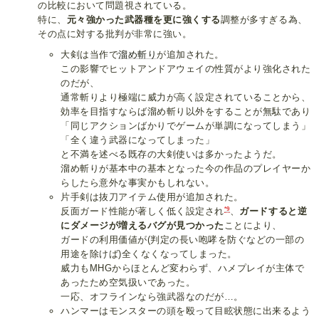
の比較において問題視されている。
特に、
元々強かった武器種を更に強くする
調整が多すぎる為、
その点に対する批判が非常に強い。
大剣は当作で
溜め斬り
が追加された。
この影響でヒットアンドアウェイの性質がより強化された
のだが、
通常斬りより極端に威力が高く設定されていることから、
効率を目指すならば溜め斬り以外をすることが無駄であり
「同じアクションばかりでゲームが単調になってしまう」
「全く違う武器になってしまった」
と不満を述べる既存の大剣使いは多かったようだ。
溜め斬りが基本中の基本となった今の作品のプレイヤーか
らしたら意外な事実かもしれない。
片手剣は抜刀アイテム使用が追加された。
*9
反面ガード性能が著しく低く設定され
、
ガードすると逆
にダメージが増えるバグが見つかった
ことにより、
ガードの利用価値が(判定の長い咆哮を防ぐなどの一部の
用途を除けば)全くなくなってしまった。
威力もMHGからほとんど変わらず、ハメプレイが主体で
あったため空気扱いであった。
一応、オフラインなら強武器なのだが…。
ハンマーはモンスターの頭を殴って目眩状態に出来るよう