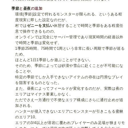
季節
と
昼夜
の追加
環境(季節)設定で狩れるモンスターが限られる、というある程
度現実に即した設定なのだが、
村では
ゼニーを支払い
休憩することで時間と季節をある程度任
意で操作できるものの、
オンラインでは完全にサーバー管理であり現実時間の経過以外
で時間と季節は変化せず、
1季節25時間、75時間で1周という非常に長い周期で季節が巡る
ため、
ほとんど1日1季節しか遊ぶことができない。
そのため、季節によっては砂漠や雪山に赴くことが不可能にな
ることや、
特定の季節でしか入手できないアイテムの存在は円滑なプレイ
を阻害するものとなった。
また、昼夜によってフィールドが変化するのだが、実際は夜の
エリアはマイナス要素しかなく、
ただでさえ一方通行で不便なエリア構成にさらに通行止めが追
加される、
ハンターが侵入できないエリアにモンスターが引きこもる
密林
のエリア10、
エリアの3/4以上が溶岩に覆われプレイヤーのみ足場が狭まりモ