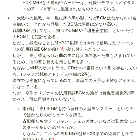
EDやMHPとの連動中ムービーは、可愛いデフォルメイラス
トのアニメが所々に配置されたものとなっている。
「
大敵への挑戦
」や「
嵐に舞う黒い影
」など
BGM
はなかなかの名
曲揃いで、当作から登場したBGMの評価はかなり高い。
戦闘BGMだけでなく、拠点のBGMや「
魂を宿す歌
」といった他
のBGMにも定評がある。
ただし、残念なことにMHP2G以降では今作で登場したフィール
*4
ドの汎用戦闘BGMの殆ど
が差し替えられている。
しかし、差し替えられた曲の中には人気のあった曲も含まれてい
るため、曲の差し替えを惜しむ声も多い。
ちなみにMH2のサントラは、CD付きの書籍という形で存在してい
る。(ジャンボ村編とドンドルマ編の2巻)。
現在では廃盤になっているので、新品での入手は困難なアイテム
になっている。
なお、今作オリジナルの汎用戦闘BGMの殆どは狩猟音楽集2以降
*5
のベスト盤に再録されていない
。
本作は「専用BGMを持つ新種の大型モンスター」という面
ではかなりのボリュームを誇る。
古龍種たちや
ラージャン
、
シェンガオレン
などの強大なモン
スターが多いためだろうか。
ちなみに、これらの専用BGMはMHXXまでの続編にも全て
*6
流用されている
。