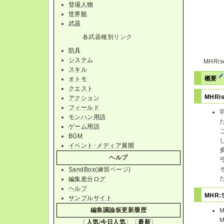
登場人物
世界観
武器
各武器種別リンク
防具
システム
MHR
スキル
概要
オトモ
クエスト
MHRi
アクション
フィールド
モンハン用語
ゲーム用語
BGM
イベント･メディア展開
ヘルプ
SandBox
(練習ページ)
編集差分ログ
ヘルプ
MHR:
サンプルサイト
編集議論板更新履歴
〔
人気
/
今日人気
〕〔
最新
〕