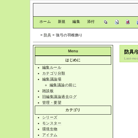
[
ホーム
|
新規
|
編集
|
添付
]
>
防具
> 強弓の羽根飾り
Menu
防具
Last-mod
はじめに
編集ルール
カテゴリ分類
編集議論場
編集議論の前に
雑談板
旧編集議論過去ログ
管理・要望
カテゴリ
シリーズ
モンスター
環境生物
アイテム