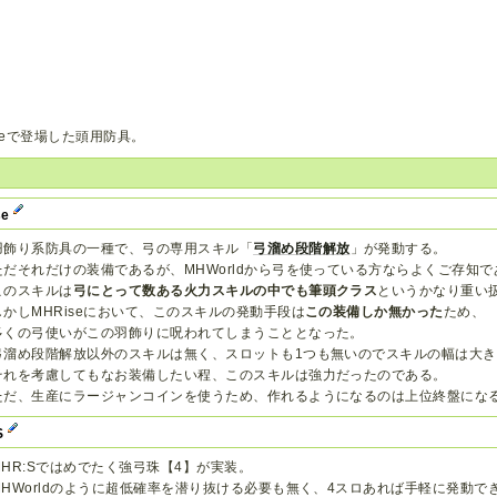
iseで登場した頭用防具。
se
羽飾り系防具の一種で、弓の専用スキル「
弓溜め段階解放
」が発動する。
ただそれだけの装備であるが、MHWorldから弓を使っている方ならよくご存知
このスキルは
弓にとって数ある火力スキルの中でも筆頭クラス
というかなり重い
しかしMHRiseにおいて、このスキルの発動手段は
この装備しか無かった
ため、
多くの弓使いがこの羽飾りに呪われてしまうこととなった。
弓溜め段階解放以外のスキルは無く、スロットも1つも無いのでスキルの幅は大
それを考慮してもなお装備したい程、このスキルは強力だったのである。
ただ、生産にラージャンコインを使うため、作れるようになるのは上位終盤にな
S
MHR:Sではめでたく強弓珠【4】が実装。
MHWorldのように超低確率を潜り抜ける必要も無く、4スロあれば手軽に発動で