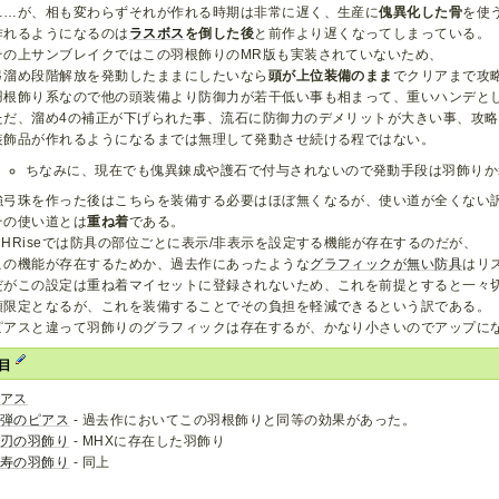
……が、相も変わらずそれが作れる時期は非常に遅く、生産に
傀異化した骨
を使
作れるようになるのは
ラスボス
を倒した後
と前作より遅くなってしまっている。
その上サンブレイクではこの羽根飾りのMR版も実装されていないため、
弓溜め段階解放を発動したままにしたいなら
頭が上位装備のまま
でクリアまで攻
羽根飾り系なので他の頭装備より防御力が若干低い事も相まって、重いハンデと
ただ、溜め4の補正が下げられた事、流石に防御力のデメリットが大きい事、攻
装飾品が作れるようになるまでは無理して発動させ続ける程ではない。
ちなみに、現在でも傀異錬成や護石で付与されないので発動手段は羽飾りか
強弓珠を作った後はこちらを装備する必要はほぼ無くなるが、使い道が全くない
その使い道とは
重ね着
である。
MHRiseでは防具の部位ごとに表示/非表示を設定する機能が存在するのだが、
この機能が存在するためか、過去作にあったような
グラフィックが無い防具
はリ
だがこの設定は重ね着マイセットに登録されないため、これを前提とすると一々
頭限定となるが、これを装備することでその負担を軽減できるという訳である。
ピアスと違って羽飾りのグラフィックは存在するが、かなり小さいのでアップに
項目
ピアス
増弾のピアス
- 過去作においてこの羽根飾りと同等の効果があった。
隼刃の羽飾り
- MHXに存在した羽飾り
鶴寿の羽飾り
- 同上