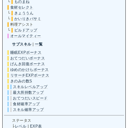
└
▌
ものまね
▌
食材セレクト
└
▌
きょううん
└
▌
かいりきバサミ
▌
料理アシスト
└
▌
ビルドアップ
▌
オールマイティー
サブスキル
|
一覧
▌
睡眠EXPボーナス
▌
おてつだいボーナス
▌
げんき回復ボーナス
▌
ゆめのかけらボーナス
▌
リサーチEXPボーナス
▌
きのみの数S
▌
▌
スキルレベルアップ
▌
▌
最大所持数アップ
▌
▌
おてつだいスピード
▌
▌
食材確率アップ
▌
▌
スキル確率アップ
ステータス
├
レベル
|
EXP表