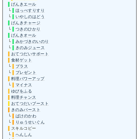
▌
げんきエール
└
▌
ほっぺすりすり
└
▌
いやしのはどう
▌
げんきチャージ
└
▌
つきのひかり
▌
げんきオール
└
▌
みかづきのいのり
└
▌
きのみジュース
▌
おてつだいサポート
▌
食材ゲット
└
▌
プラス
└
▌
プレゼント
▌
料理パワーアップ
└
▌
マイナス
▌
ゆびをふる
▌
料理チャンス
▌
おてつだいブースト
▌
きのみバースト
└
▌
ばけのかわ
└
▌
りゅうせいぐん
▌
スキルコピー
└
▌
へんしん