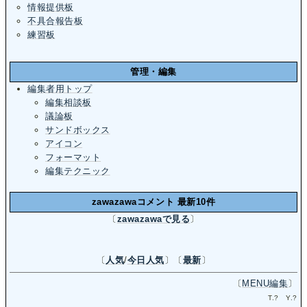
情報提供板
不具合報告板
練習板
管理・編集
編集者用トップ
編集相談板
議論板
サンドボックス
アイコン
フォーマット
編集テクニック
zawazawaコメント 最新10件
〔
zawazawaで見る
〕
〔
人気
/
今日人気
〕〔
最新
〕
〔
MENU編集
〕
T.
?
Y.
?