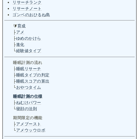
リサーチランク
リサーチノート
ゴンベのおひるね島
🔰
育成
├
アメ
├
ゆめのかけら
├
進化
└
経験値タイプ
睡眠­計測の流れ
├
睡眠リサーチ
├
睡眠タイプの判定
├
睡眠スコアの算出
└
おやつタイム
睡眠計測の仕様
├
ねむけパワー
└
寝顔の法則
期間限定の機能
├
アメブースト
└
アメウッウロボ