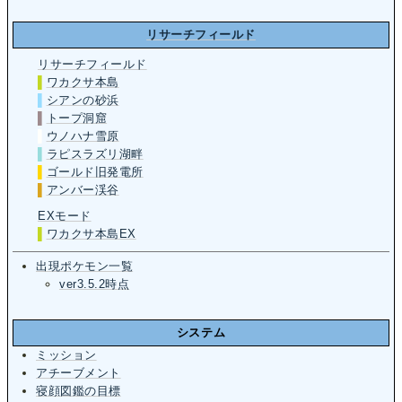
リサーチフィールド
リサーチフィールド
▌
ワカクサ本島
▌
シアンの砂浜
▌
トープ洞窟
▌
ウノハナ雪原
▌
ラピスラズリ湖畔
▌
ゴールド旧発電所
▌
アンバー渓谷
EXモード
▌
ワカクサ本島EX
出現ポケモン一覧
ver3.5.2時点
システム
ミッション
アチーブメント
寝顔図鑑の目標