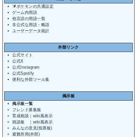
🔰
ポケモンの共通設定
ゲーム内用語
他言語の用語一覧
非公式な用語・略語
ユーザーデータ統計
外部リンク
公式サイト
公式X
公式Instagram
公式Spotify
便利な外部ツール集
掲示板
掲示板一覧
フレンド募集板
育成相談
｜
wiki風表示
雑談板
｜
wiki風表示
みんなの意見(投票板)
避難所用(外部)