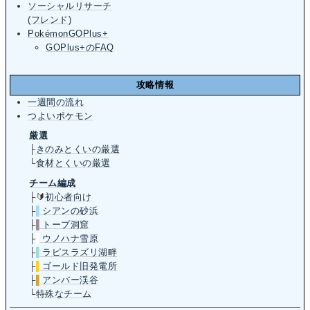
ソーシャルリサーチ
(フレンド)
PokémonGOPlus+
GOPlus+のFAQ
攻略情報
一週間の流れ
つよいポケモン
厳選
├
きのみとくいの厳選
└
食材とくいの厳選
チーム編成
├🔰
初心者向け
├
▌
シアンの砂浜
├
▌
トープ洞窟
├
▌
ウノハナ雪原
├
▌
ラピスラズリ湖畔
├
▌
ゴールド旧発電所
├
▌
アンバー渓谷
└
特殊なチーム