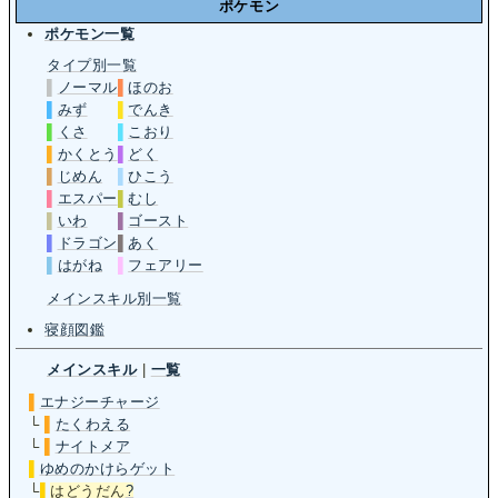
ポケモン
ポケモン一覧
タイプ別一覧
▌
ノーマル
▌
ほのお
▌
みず
▌
でんき
▌
くさ
▌
こおり
▌
かくとう
▌
どく
▌
じめん
▌
ひこう
▌
エスパー
▌
むし
▌
いわ
▌
ゴースト
▌
ドラゴン
▌
あく
▌
はがね
▌
フェアリー
メインスキル別一覧
寝顔図鑑
メインスキル
|
一覧
▌
エナジーチャージ
└
▌
たくわえる
└
▌
ナイトメア
▌
ゆめのかけらゲット
└
▌
はどうだん
?