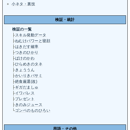
小ネタ・裏技
検証・統計
検証の一覧
├
スキル発動データ
├
ねむけパワーと寝顔
├
はきだす確率
├
つきのひかり
├
ばけのかわ
├
ひらめきのタネ
├
きょううん
├
かいりきバサミ
├
絶食厳選(改)
├
ギガだましゅ
├
イワパレス
├
プレゼント
├
きのみジュース
└
ゴンベのものひろい
用語・その他