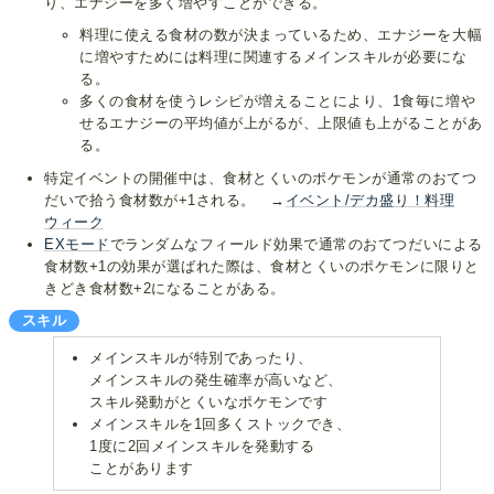
り、エナジーを多く増やすことができる。
料理に使える食材の数が決まっているため、エナジーを大幅
に増やすためには料理に関連するメインスキルが必要にな
る。
多くの食材を使うレシピが増えることにより、1食毎に増や
せるエナジーの平均値が上がるが、上限値も上がることがあ
る。
特定イベントの開催中は、食材とくいのポケモンが通常のおてつ
だいで拾う食材数が+1される。 →
イベント/デカ盛り！料理
ウィーク
EXモード
でランダムなフィールド効果で通常のおてつだいによる
食材数+1の効果が選ばれた際は、食材とくいのポケモンに限りと
きどき食材数+2になることがある。
スキル
メインスキルが特別であったり、
メインスキルの発生確率が高いなど、
スキル発動がとくいなポケモンです
メインスキルを1回多くストックでき、
1度に2回メインスキルを発動する
ことがあります