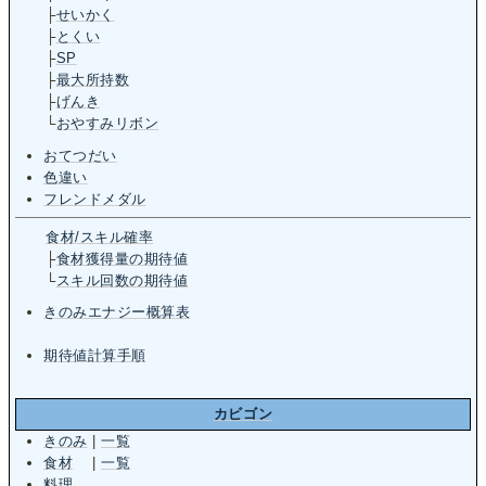
├
せいかく
├
とくい
├
SP
├
最大所持数
├
げんき
└
おやすみリボン
おてつだい
色違い
フレンドメダル
食材/スキル確率
├
食材獲得量の期待値
└
スキル回数の期待値
きのみエナジー概算表
期待値計算手順
カビゴン
きのみ
|
一覧
食材
|
一覧
料理