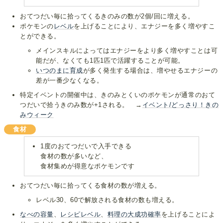
おてつだい毎に拾ってくるきのみの数が2個/回に増える。
ポケモンの
レベル
を上げることにより、エナジーを多く増やすこ
とができる。
メインスキルによってはエナジーをより多く増やすことは可
能だが、なくても1匹1匹で活躍することが可能。
いつのまに育成
が多く発生する場合は、増やせるエナジーの
差が一番少なくなる。
特定イベントの開催中は、きのみとくいのポケモンが通常のおて
つだいで拾うきのみ数が+1される。 →
イベント/どっさり！きの
みウィーク
食材
1度のおてつだいで入手できる
食材の数が多いなど、
食材集めが得意なポケモンです
おてつだい毎に拾ってくる食材の数が増える。
レベル30、60で解放される食材の数も増える。
なべの容量
、
レシピレベル
、
料理の大成功確率
を上げることによ