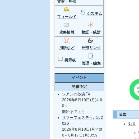
食材・料理
システム
フィールド
攻略情報
検証・統計
用語など
外部リンク
掲示板
管理・編集
イベント
開催予定
シアンの砂浜EX
2026年8月10日(月)4:0
0～
開始まで
あと
目次
サマーフェスティバル2
026
効果
2026年8月10日(月)4:0
0～8月17日(月)3:59