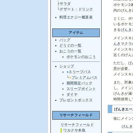
├
サラダ
ポケモン1
└
デザート・ドリンク
内のげんき
料理エナジー概算表
とくに、ポ
いるポケモ
きる
げんき
アイテム
メインスキ
バッグ
んきマクラ
どうぐの一覧
メインスキ
おこうの一覧
近くのげん
ポケモンのおこう
ただし、
げ
ショップ
意が必要。
●
スリープパス
メインスキ
└
●
プレミアムパス
また、対象
期間限定パック
し、メイン
スリープポイント
げんきが減
ダイヤ
時間併用し
プレゼントボックス
げんきエー
リサーチフィールド
仮にメイン
リサーチフィールド
げんき
▌
ワカクサ本島