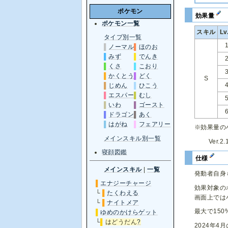
ポケモン
効果量
ポケモン一覧
スキル
Lv
タイプ別一覧
▌
ノーマル
▌
ほのお
▌
みず
▌
でんき
▌
くさ
▌
こおり
▌
かくとう
▌
どく
S
▌
じめん
▌
ひこう
▌
エスパー
▌
むし
▌
いわ
▌
ゴースト
▌
ドラゴン
▌
あく
▌
はがね
▌
フェアリー
※効果量の
メインスキル別一覧
Ver.2
寝顔図鑑
仕様
メインスキル
|
一覧
発動者自身
▌
エナジーチャージ
効果対象の
└
▌
たくわえる
画面上では
└
▌
ナイトメア
最大で15
▌
ゆめのかけらゲット
└
▌
はどうだん
?
2024年4月