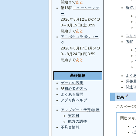
開始まで
あと
所持
第16回
ニュームーンデ
ー
2026年8月12日(水)4:0
0～8月15日(土)3:59
開始まで
あと
スキ
アニポケコラボウィー
考察
ク
2026年8月17日(月)4:0
0～8月24日(月)3:59
開始まで
あと
よく
基礎情報
調整
ゲームの説明
関連
🔰
初心者の方へ
よくある質問
効果
アプリ内ヘルプ
このページ
アップデート予定/履歴
実装日
関連スキ
能力の調整
不具合情報