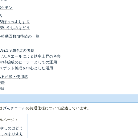
ポケモン
S
S/ほっぺすりすり
S/いやしのはどう
ル発動回数期待値の一覧
Ver.1.9.0時点の考察
げんきエールによる効率上昇の考察
常時編成のヒーラーとしての運用
スポット編成を中心とした活用
ある相談・使用感
履歴
項目
は
げんきエール
の共通仕様について記述しています。
ルページ：
いやしのはどう
ほっぺすりすり