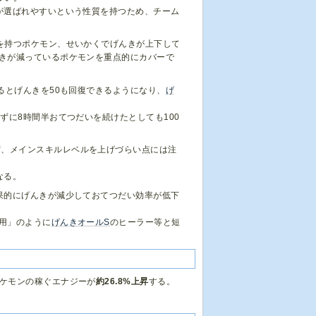
が選ばれやすいという性質を持つため、チーム
を持つポケモン、せいかくでげんきが上下して
きが減っているポケモンを重点的にカバーで
るとげんきを50も回復できるようになり、
げ
ずに8時間半おてつだいを続けたとしても100
ず、メインスキルレベルを上げづらい点には注
なる。
果的にげんきが減少しておてつだい効率が低下
用」のように
げんきオールS
のヒーラー等と短
ポケモンの稼ぐエナジーが
約26.8%上昇
する。