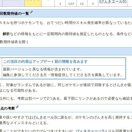
(げんきエールS)
1
1,2,4
1,2
2
回数期待値の一覧
スキルを持つポケモンでも、おてつだい時間やスキル発生確率が異なっているた
、
解析
などの情報をもとに一定期間内の期待値を推定したものとなる。条件など
数期待値表を開く
この項目の内容はアップデート前の情報を含みます
最新バージョンと異なる情報が含まれています。
編集に参加してくださる方・情報提供してくださる方を募集しています。
く、対象がランダムであるが故に、同じポケモンが連続で回復するとげんきが最大
駄になる可能性がある。
以外にも、考察は別ページで2つある。最下部にリンクがあるので必要なら確認
.0時点の考察
量や扱いやすさでは
げんきオールS
に譲るが、ポケモンのげんきを高く維持する
優秀なメインスキルといえる。
選ぶことができないのでばらつきは大きいが、
げんきチャージS
よりも回復量が