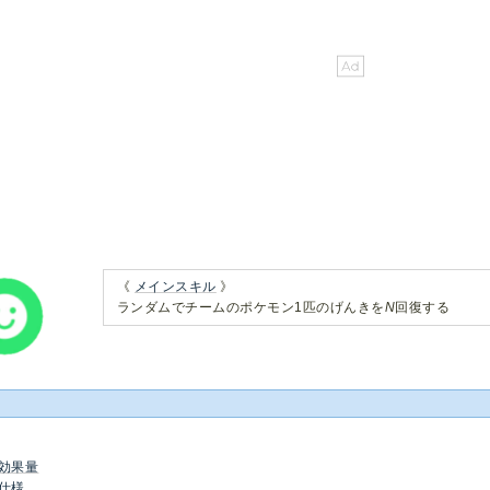
《
メインスキル
》
ランダムでチームのポケモン1匹のげんきを
N
回復する
効果量
仕様