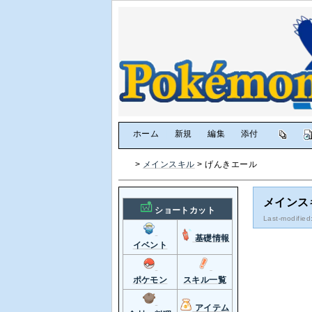
[
ホーム
|
新規
|
編集
|
添付
]
>
メインスキル
> げんきエール
メインス
ショートカット
Last-modified
基礎情報
イベント
ポケモン
スキル一覧
アイテム