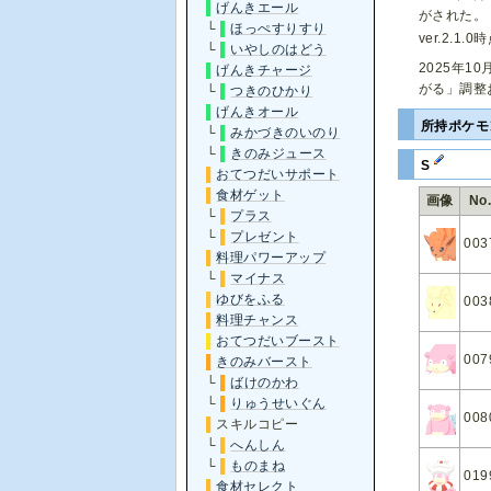
▌
げんきエール
がされた。
└
▌
ほっぺすりすり
ver.2.1.
└
▌
いやしのはどう
2025年10
▌
げんきチャージ
がる」調整
└
▌
つきのひかり
▌
げんきオール
所持ポケ
└
▌
みかづきのいのり
└
▌
きのみジュース
S
▌
おてつだいサポート
▌
食材ゲット
画像
No
└
▌
プラス
└
▌
プレゼント
003
▌
料理パワーアップ
└
▌
マイナス
▌
ゆびをふる
003
▌
料理チャンス
▌
おてつだいブースト
007
▌
きのみバースト
└
▌
ばけのかわ
└
▌
りゅうせいぐん
008
▌
スキルコピー
└
▌
へんしん
└
▌
ものまね
019
▌
食材セレクト