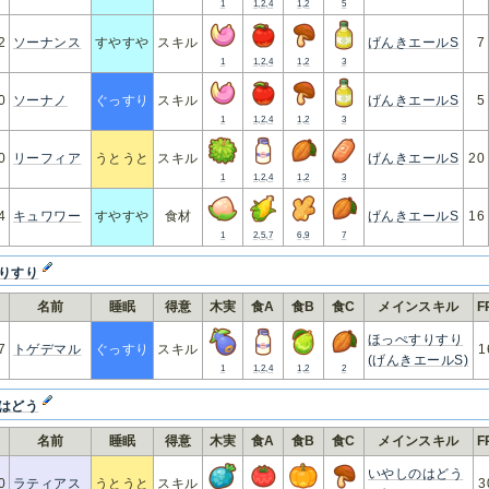
1
1,2,4
1,2
5
2
ソーナンス
すやすや
スキル
げんきエールS
7
1
1,2,4
1,2
3
0
ソーナノ
ぐっすり
スキル
げんきエールS
5
1
1,2,4
1,2
3
0
リーフィア
うとうと
スキル
げんきエールS
20
1
1,2,4
1,2
3
4
キュワワー
すやすや
食材
げんきエールS
16
1
2,5,7
6,9
7
りすり
.
名前
睡眠
得意
木実
食A
食B
食C
メインスキル
F
ほっぺすりすり
7
トゲデマル
ぐっすり
スキル
1
(げんきエールS)
1
1,2,4
1,2
2
はどう
.
名前
睡眠
得意
木実
食A
食B
食C
メインスキル
F
いやしのはどう
0
ラティアス
うとうと
スキル
3