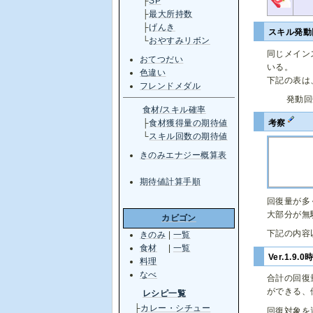
├
SP
├
最大所持数
├
げんき
スキル発動
└
おやすみリボン
同じメイン
おてつだい
いる。
色違い
下記の表は
フレンドメダル
発動回
食材/スキル確率
考察
├
食材獲得量の期待値
└
スキル回数の期待値
きのみエナジー概算表
期待値計算手順
回復量が多
大部分が無
カビゴン
下記の内容
きのみ
|
一覧
食材
|
一覧
Ver.1.9
料理
なべ
合計の回復
ができる、
レシピ一覧
├
カレー・シチュー
回復対象を