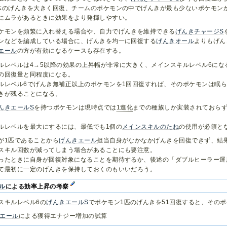
体のげんきを大きく回復、チームのポケモンの中でげんきが最も少ないポケモン
にムラがあるときに効果をより発揮しやすい。
ケモンを頻繁に入れ替える場合や、自力でげんきを維持できる
げんきチャージS
ンなどを編成している場合に、げんきを均一に回復する
げんきオール
よりもげん
エール
の方が有効になるケースも存在する。
ルレベルは4→5以降の効果の上昇幅が非常に大きく、メインスキルレベル6にな
の回復量と同程度になる。
ルレベル6でげんき無補正以上のポケモンを1回回復すれば、そのポケモンは眠ら
きが残ることになる。
んきエールS
を持つポケモンは現時点では
1進化
までの種族しか実装されておら
ルレベルを最大にするには、最低でも1個の
メインスキルのたね
の使用が必須と
が1匹であることから
げんきエール
担当自身がなかなかげんきを回復できず、結
スキル回数が減ってしまう場合があることにも要注意。
ったときに自身が回復対象になることを期待するか、後述の「ダブルヒーラー運
て最初に一定のげんきを保持しておくのもいいだろう。
ル
による効率上昇の考察
スキルレベル6の
げんきエールS
でポケモン1匹のげんきを51回復すると、その
エール
による獲得エナジー増加の試算