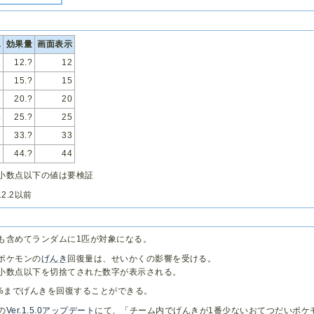
.
効果量
画面表示
1
12.?
12
2
15.?
15
3
20.?
20
4
25.?
25
5
33.?
33
6
44.?
44
小数点以下の値は要検証
.12.2以前
も含めてランダムに1匹が対象になる。
ポケモンの
げんき
回復量は、せいかくの影響を受ける。
小数点以下を切捨てされた数字が表示される。
0%までげんきを回復することができる。
の
Ver.1.5.0アップデート
にて、「チーム内でげんきが1番少ないおてつだいポケ