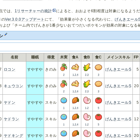
0時点では、
1リサーチャーの統計
によると、おおよそ6割程度は対象になるよう
月の
Ver.3.0.0アップデート
にて、「効果量が小さくなる代わりに、
げんきエール
および「チーム内でげんきが1番少ないおてつだいポケモンが効果の対象になる
モン
.
名前
睡眠
得意
木実
食A
食B
食C
メインスキル
FP
7
ロコン
すやすや
きのみ
げんきエールS
5
2
1,2,4
2,3
3
8
キュウコン
すやすや
きのみ
げんきエールS
20
2
1,2,4
2,3
3
9
ヤドン
すやすや
スキル
げんきエールS
5
1
1,2,4
1,2
5
0
ヤドラン
すやすや
スキル
げんきエールS
12
1
1,2,4
1,2
5
9
ヤドキング
すやすや
スキル
げんきエールS
20