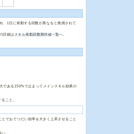
め、1日に発動する回数が異なると推測されて
の詳細は
スキル発動回数期待値一覧
へ。
である150%で止まってメインスキル効果の
すること。
ことでおてつだい効率を大きく上昇させること
多い。