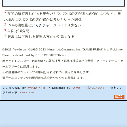
*1
夜間の所持溢れがある場合だとツボツボの方がほんの僅かに少なく、無
い場合はツボツボの方が僅かに多いといった関係
*2
Lv.4の回復量は
げんきチャージ
Lv.1より少ない
*3
単位は10分間
*4
厳密には下振れる確率の方がやや高くなる
©2023 Pokémon. ©1995-2023 Nintendo/Creatures Inc./GAME FREAK inc. Pokémon
Sleep is developed by SELECT BUTTON inc.
ポケットモンスター・Pokémonの著作権及び商標は株式会社任天堂・クリーチャーズ・ゲ
ームフリークに帰属します。
その他引用のコンテンツの権利はそれぞれの出典元に帰属します。
引用外のコンテンツの権利は株式会社ウキウキに帰属します。
レンタルWIKI by
WIKIWIKI.jp*
/ Designed by
Olivia
/
広告について
/ 無料レン
タル掲示板
zawazawa