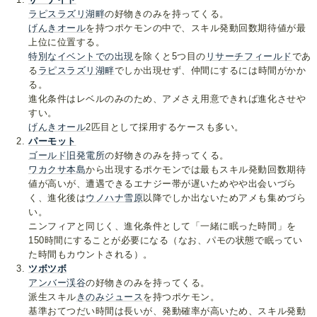
ラピスラズリ湖畔
の好物きのみを持ってくる。
げんきオール
を持つポケモンの中で、スキル発動回数期待値が最
上位に位置する。
特別なイベントでの出現
を除くと5つ目の
リサーチフィールド
であ
る
ラピスラズリ湖畔
でしか出現せず、仲間にするには時間がかか
る。
進化条件はレベルのみのため、アメさえ用意できれば進化させや
すい。
げんきオール
2匹目として採用するケースも多い。
パーモット
ゴールド旧発電所
の好物きのみを持ってくる。
ワカクサ本島
から出現するポケモンでは最もスキル発動回数期待
値が高いが、遭遇できるエナジー帯が遅いためやや出会いづら
く、進化後は
ウノハナ雪原
以降でしか出ないためアメも集めづら
い。
ニンフィアと同じく、進化条件として「一緒に眠った時間」を
150時間にすることが必要になる（なお、パモの状態で眠ってい
た時間もカウントされる）。
ツボツボ
アンバー渓谷
の好物きのみを持ってくる。
派生スキル
きのみジュース
を持つポケモン。
基準おてつだい時間は長いが、発動確率が高いため、スキル発動