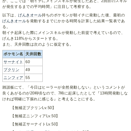
が、ここでは「朝イチにメインスキルが発生したあと、2回目のスキル
が発生するまでの平均時間」に注目して考察する。
以下は、
げんきオール
持ちのポケモンが朝イチに発動した後、最初の
げんきオール
を発動するまでにかかる時間を計算した結果一覧表であ
る。
朝イチ起床した際にメインスキルが発動した前提で考えているので、
げんき118%からスタートする。
また、天井回数は次のように仮定する。
ポケモン名
天井回数
サーナイト
60
プクリン
49
ニンフィア
55
雑談板にて、「今日はヒーラーが全然発動しない」というコメントが
良くあがるのが20時頃なので、7時に起床したとして『13時間発動しな
ければ明確に下振れに感じる』と考えることにする。
【無補正プクリンLv.50】
【無補正ニンフィアLv.50】
【無補正サーナイトLv.50】