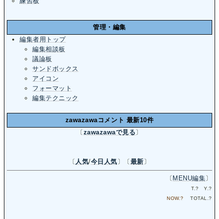
練習板
管理・編集
編集者用トップ
編集相談板
議論板
サンドボックス
アイコン
フォーマット
編集テクニック
zawazawaコメント 最新10件
〔
zawazawaで見る
〕
〔
人気
/
今日人気
〕〔
最新
〕
〔
MENU編集
〕
T.
?
Y.
?
NOW.
?
TOTAL.
?