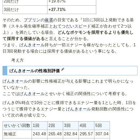
2回だけ
+19.87%
3回だけ
+27.71%
そのため、
ププリン
の
厳選
の目安である『1日に3回以上発動できる基
準（スキル発生確率補正と
おてつだいスピード
補正が合わせて2つ以
上）』を満たしている場合、
どんなポケモンを採用するよりも優先し
て採用する価値がある
と言えることが分かる。
つまり、
げんきオール
持ちが一切エナジーを稼がなかったとしても、1
日3回発動する場合には採用する価値があるという事になる。
考え方
げんきオール
の性格別評価
げんきオール
の影響に性格補正が与える影響はこれまで明らかになっ
ていなかった。
ここでは
げんきオール
とせいかく補正の関係性について考察する。
げんき0%時点で10分ごとに獲得できるエナジー量を1とした時、1日を
つうじて獲得できるエナジー量と
げんきオール
発動回数の関係性につ
いて次の表が成り立つ。
せいかく\回数
1回
2回
3回
4回
5回
無補正
243.48
265.48
282.84
295.57
307.04