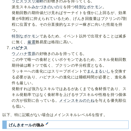
ラピスラズリ湖畔
の好物きのみを持ってくる。
派生スキル
みかづきのいのり
を持つ
特別なポケモン
。
発動回数の期待値だけ見ればサーナイトを僅かに上回るが、効果
量が6割程に抑えられているため、げんき回復量はプクリンの7割
程に位置する。その分直接的なエナジー稼ぎに向いた性能を持
つ。
特別なポケモン
であるため、イベント以外で出現することは滅多
に無く、
厳選
難易度は格段に高い。
ハピナス
ウノハナ雪原
の好物きのみを持ってくる。
この中で唯一の食材とくいポケモンであるため、スキル発動回数
期待値は断トツで低く、プクリンの半分程度となる。
ラッキーへの進化にはスリープポイントで
まんまるいし
を交換す
る必要があり、ハピナスへの進化には睡眠時間が必要と、進化条
件も厳しい。
発動すれば強力なスキルではあるがあくまでも食材係であり、ス
キル発動率ではなく食材率を上げるサブスキルや性格を持つ個体
の方が役割に合っている。
メインスキルのたね
を与える優先順位
も低い。
以下、特に記載がない場合はメインスキルレベル6を指す。
げんきオール
の強み