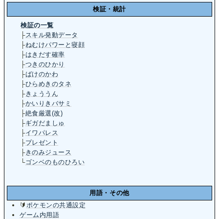
検証・統計
検証の一覧
├
スキル発動データ
├
ねむけパワーと寝顔
├
はきだす確率
├
つきのひかり
├
ばけのかわ
├
ひらめきのタネ
├
きょううん
├
かいりきバサミ
├
絶食厳選(改)
├
ギガだましゅ
├
イワパレス
├
プレゼント
├
きのみジュース
└
ゴンベのものひろい
用語・その他
🔰
ポケモンの共通設定
ゲーム内用語