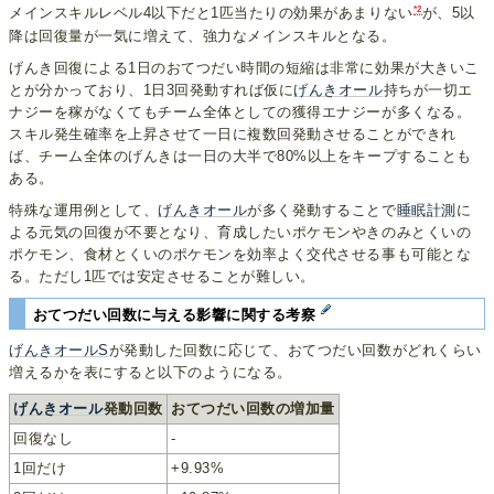
*2
メインスキルレベル4以下だと1匹当たりの効果があまりない
が、5以
降は回復量が一気に増えて、強力なメインスキルとなる。
げんき回復による1日のおてつだい時間の短縮は非常に効果が大きいこ
とが分かっており、1日3回発動すれば仮に
げんきオール
持ちが一切エ
ナジーを稼がなくてもチーム全体としての獲得エナジーが多くなる。
スキル発生確率を上昇させて一日に複数回発動させることができれ
ば、チーム全体のげんきは一日の大半で80%以上をキープすることも
ある。
特殊な運用例として、
げんきオール
が多く発動することで
睡眠計測
に
よる元気の回復が不要となり、育成したいポケモンやきのみとくいの
ポケモン、食材とくいのポケモンを効率よく交代させる事も可能とな
る。ただし1匹では安定させることが難しい。
おてつだい回数に与える影響に関する考察
げんきオールS
が発動した回数に応じて、おてつだい回数がどれくらい
増えるかを表にすると以下のようになる。
げんきオール
発動回数
おてつだい回数の増加量
回復なし
-
1回だけ
+9.93%