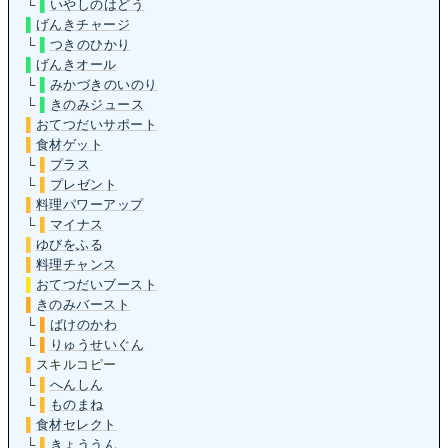
└
▌
いやしのはどう
▌
げんきチャージ
└
▌
つきのひかり
▌
げんきオール
└
▌
みかづきのいのり
└
▌
きのみジュース
▌
おてつだいサポート
▌
食材ゲット
└
▌
プラス
└
▌
プレゼント
▌
料理パワーアップ
└
▌
マイナス
▌
ゆびをふる
▌
料理チャンス
▌
おてつだいブースト
▌
きのみバースト
└
▌
ばけのかわ
└
▌
りゅうせいぐん
▌
スキルコピー
└
▌
へんしん
└
▌
ものまね
▌
食材セレクト
└
▌
きょううん