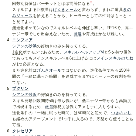
*1
回数期待値はパーモットとほぼ同等になる
。
スキルによる回復量は
げんきオール
と変わらず、まれに道具
きの
みジュース
を拾えることから、ヒーラーとしての性能はもっと上
と見てよい。
無進化
ポケモンなのでスキルレベルを伸ばし辛い。FP16で、高エ
ナジー帯でしか出会えないため、
厳選
や育成はかなり難しい。
ニンフィア
シアンの砂浜
の好物きのみを持ってくる。
1進化
ポケモンであるため、
スキルレベルアップM
とSを持つ個体
であってもメインスキルレベル6に上げるには
メインスキルのたね
が1つ必須となる。
また進化前は
げんきオール
ではないため、進化条件である150時
間の「一緒に眠った時間」を達成するまではヒーラーの役割を持
てない。
プクリン
シアンの砂浜
の好物きのみを持ってくる。
スキル発動回数期待値は最も低いが、低エナジー帯からも高頻度
で出現するため、
厳選
難易度は低くアメも手に入りやすい。
進化条件の「一緒に眠った時間」は50時間と短めで、
つきのいし
も緩めのアチーブメントで1つ手に入るので、序盤から使うことも
可能。
クレセリア