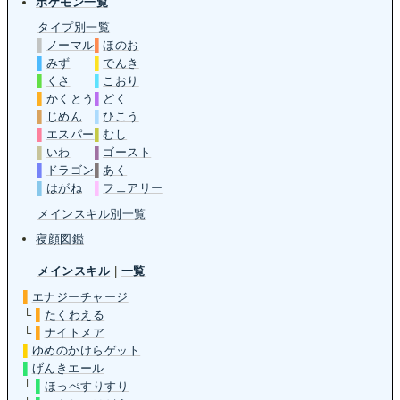
ポケモン一覧
タイプ別一覧
▌
ノーマル
▌
ほのお
▌
みず
▌
でんき
▌
くさ
▌
こおり
▌
かくとう
▌
どく
▌
じめん
▌
ひこう
▌
エスパー
▌
むし
▌
いわ
▌
ゴースト
▌
ドラゴン
▌
あく
▌
はがね
▌
フェアリー
メインスキル別一覧
寝顔図鑑
メインスキル
|
一覧
▌
エナジーチャージ
└
▌
たくわえる
└
▌
ナイトメア
▌
ゆめのかけらゲット
▌
げんきエール
└
▌
ほっぺすりすり