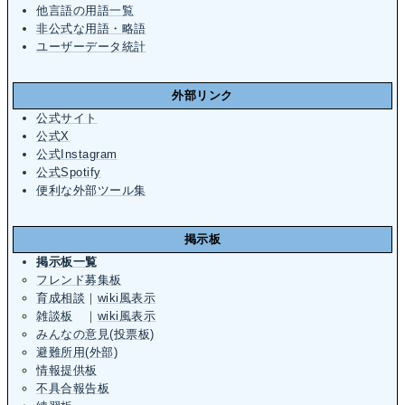
他言語の用語一覧
非公式な用語・略語
ユーザーデータ統計
外部リンク
公式サイト
公式X
公式Instagram
公式Spotify
便利な外部ツール集
掲示板
掲示板一覧
フレンド募集板
育成相談
｜
wiki風表示
雑談板
｜
wiki風表示
みんなの意見(投票板)
避難所用(外部)
情報提供板
不具合報告板