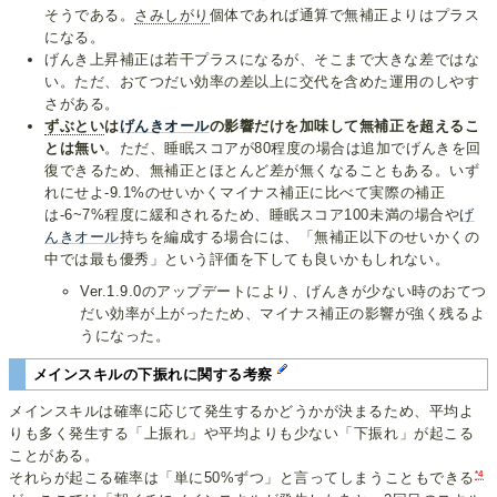
そうである。
さみしがり
個体であれば通算で無補正よりはプラス
になる。
げんき上昇補正は若干プラスになるが、そこまで大きな差ではな
い。ただ、おてつだい効率の差以上に交代を含めた運用のしやす
さがある。
ずぶとい
は
げんきオール
の影響だけを加味して無補正を超えるこ
とは無い
。ただ、睡眠スコアが80程度の場合は追加でげんきを回
復できるため、無補正とほとんど差が無くなることもある。いず
れにせよ-9.1%のせいかくマイナス補正に比べて実際の補正
は-6~7%程度に緩和されるため、睡眠スコア100未満の場合や
げ
んきオール
持ちを編成する場合には、「無補正以下のせいかくの
中では最も優秀」という評価を下しても良いかもしれない。
Ver.1.9.0のアップデートにより、げんきが少ない時のおてつ
だい効率が上がったため、マイナス補正の影響が強く残るよ
うになった。
メインスキルの下振れに関する考察
メインスキルは確率に応じて発生するかどうかが決まるため、平均よ
りも多く発生する「上振れ」や平均よりも少ない「下振れ」が起こる
ことがある。
*4
それらが起こる確率は「単に50%ずつ」と言ってしまうこともできる