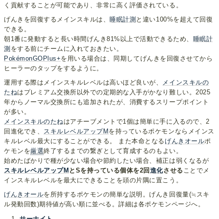
く貢献することが可能であり、非常に高く評価されている。
げんきを回復するメインスキルは、
睡眠計測
と違い100%を超えて回復
できる。
朝1番に発動すると長い時間げんき81%以上で活動できるため、
睡眠計
測
をする前にチームに入れておきたい。
PokémonGOPlus+
を用いる場合は、同期してげんきを回復させてから
ヒーラーのタップをするように。
運用する際はメインスキルレベルは高いほど良いが、
メインスキルの
たね
はプレミアム交換所以外での定期的な入手がかなり難しい。2025
年からノーマル交換所にも追加されたが、消費するスリープポイント
が多い。
メインスキルのたね
はアチーブメントで1個は簡単に手に入るので、2
回進化でき、
スキルレベルアップM
を持っているポケモンならメインス
キルレベル最大にすることができる。 また本命となる
げんきオール
ポ
ケモンを
厳選
終了するまでの繋ぎとして育成するのもよい。
始めたばかりで種が少ない場合や節約したい場合、補正は弱くなるが
スキルレベルアップM
とSを持っている個体を2回
進化
させる
ことでメ
インスキルレベルを最大にできることを頭の片隅に置こう。
げんきオール
を所持するポケモンの簡単な説明。げんき回復量(≒スキ
ル発動回数)期待値が高い順に並べる。詳細は各ポケモンページへ。
サーナイト