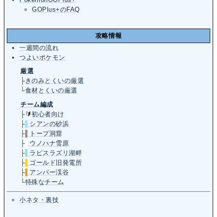
GOPlus+のFAQ
攻略情報
一週間の流れ
つよいポケモン
厳選
├
きのみとくいの厳選
└
食材とくいの厳選
チーム編成
├🔰
初心者向け
├
▌
シアンの砂浜
├
▌
トープ洞窟
├
▌
ウノハナ雪原
├
▌
ラピスラズリ湖畔
├
▌
ゴールド旧発電所
├
▌
アンバー渓谷
└
特殊なチーム
小ネタ・裏技