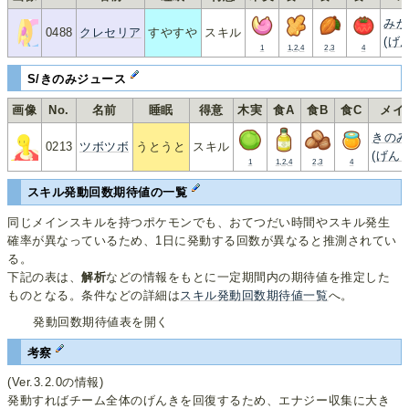
みか
0488
クレセリア
すやすや
スキル
(げ
1
1,2,4
2,3
4
S/きのみ­ジュース
画像
No.
名前
睡眠
得意
木実
食A
食B
食C
メイ
きのみ
0213
ツボツボ
うとうと
スキル
(げん
1
1,2,4
2,3
4
スキル発動回数期待値の一覧
同じメインスキルを持つポケモンでも、おてつだい時間やスキル発生
確率が異なっているため、1日に発動する回数が異なると推測されてい
る。
下記の表は、
解析
などの情報をもとに一定期間内の期待値を推定した
ものとなる。条件などの詳細は
スキル発動回数期待値一覧
へ。
発動回数期待値表を開く
考察
(Ver.3.2.0の情報)
発動すればチーム全体のげんきを回復するため、エナジー収集に大き