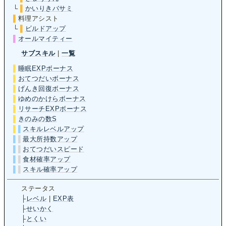
└
▌
かいりきバサミ
▌
料理アシスト
└
▌
ビルドアップ
▌
オールマイティー
サブスキル
|
一覧
▌
睡眠EXPボーナス
▌
おてつだいボーナス
▌
げんき回復ボーナス
▌
ゆめのかけらボーナス
▌
リサーチEXPボーナス
▌
きのみの数S
▌
▌
スキルレベルアップ
▌
▌
最大所持数アップ
▌
▌
おてつだいスピード
▌
▌
食材確率アップ
▌
▌
スキル確率アップ
ステータス
├
レベル
|
EXP表
├
せいかく
├
とくい