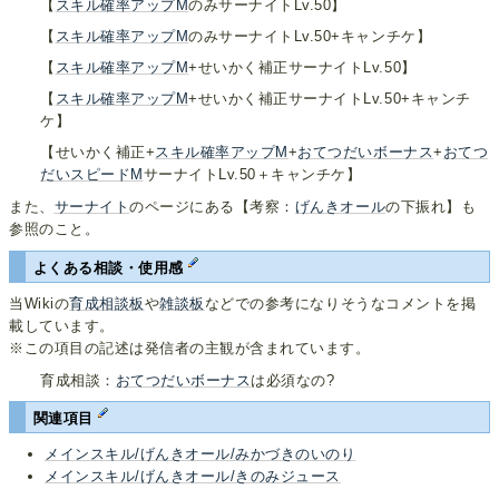
【
スキル確率アップM
のみサーナイトLv.50】
【
スキル確率アップM
のみサーナイトLv.50+キャンチケ】
【
スキル確率アップM
+せいかく補正サーナイトLv.50】
【
スキル確率アップM
+せいかく補正サーナイトLv.50+キャンチ
ケ】
【せいかく補正+
スキル確率アップM
+
おてつだいボーナス
+
おてつ
だいスピードM
サーナイトLv.50＋キャンチケ】
また、
サーナイト
のページにある【考察：
げんきオール
の下振れ】も
参照のこと。
よくある相談・使用感
当Wikiの
育成相談板
や
雑談板
などでの参考になりそうなコメントを掲
載しています。
※この項目の記述は発信者の主観が含まれています。
育成相談：
おてつだいボーナス
は必須なの?
関連項目
メインスキル/げんきオール/みかづきのいのり
メインスキル/げんきオール/きのみジュース