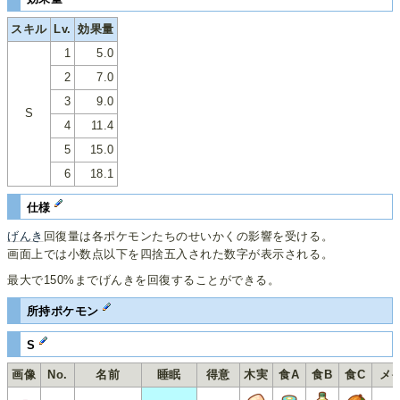
スキル
Lv.
効果量
1
5.0
2
7.0
3
9.0
S
4
11.4
5
15.0
6
18.1
仕様
げんき
回復量は各ポケモンたちのせいかくの影響を受ける。
画面上では小数点以下を四捨五入された数字が表示される。
最大で150%までげんきを回復することができる。
所持ポケモン
S
画像
No.
名前
睡眠
得意
木実
食A
食B
食C
メ