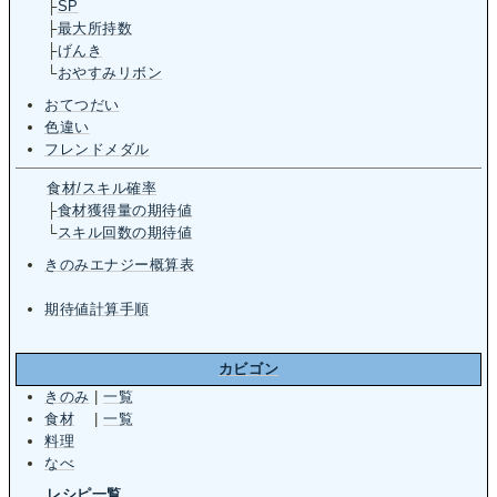
├
SP
├
最大所持数
├
げんき
└
おやすみリボン
おてつだい
色違い
フレンドメダル
食材/スキル確率
├
食材獲得量の期待値
└
スキル回数の期待値
きのみエナジー概算表
期待値計算手順
カビゴン
きのみ
|
一覧
食材
|
一覧
料理
なべ
レシピ一覧