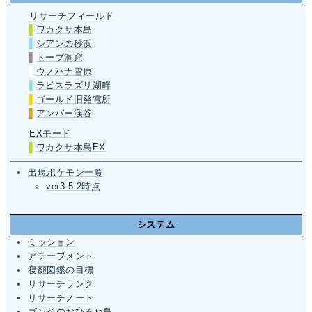
リサーチフィールド
▌
ワカクサ本島
▌
シアンの砂浜
▌
トープ洞窟
▌
ウノハナ雪原
▌
ラピスラズリ湖畔
▌
ゴールド旧発電所
▌
アンバー渓谷
EXモード
▌
ワカクサ本島EX
出現ポケモン一覧
ver3.5.2時点
システム
ミッション
アチーブメント
寝顔図鑑の目標
リサーチランク
リサーチノート
ゴンベのおひるね島