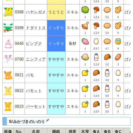
1
1,2,4
3,5
6
0388
ハヤシガメ
うとうと
スキル
げん
1
1,2,4
3,5
6
0389
ドダイトス
ぐっすり
スキル
げん
1
1,2,4
3,5
6
0440
ピンプク
ぐっすり
食材
げん
1
2,5,7
4,7
8
0700
ニンフィア
すやすや
スキル
げん
1
1,2,4
1,2
3
0921
パモ
すやすや
スキル
げん
1
1,2,4
3,6
5
0922
パモット
すやすや
スキル
げん
1
1,2,4
3,6
5
0923
パーモット
すやすや
スキル
げん
1
1,2,4
3,6
5
S/
みかづきのいのり
画像
No.
名前
睡眠
得意
木実
食A
食B
食C
メ