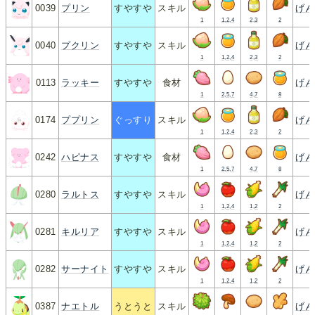
0039
プリン
すやすや
スキル
げん
1
1,2,4
2,3
2
0040
プクリン
すやすや
スキル
げん
1
1,2,4
2,3
2
0113
ラッキー
すやすや
食材
げん
1
2,5,7
4,7
8
0174
ププリン
ぐっすり
スキル
げん
1
1,2,4
2,3
2
0242
ハピナス
すやすや
食材
げん
1
2,5,7
4,7
8
0280
ラルトス
すやすや
スキル
げん
1
1,2,4
1,2
2
0281
キルリア
すやすや
スキル
げん
1
1,2,4
1,2
2
0282
サーナイト
すやすや
スキル
げん
1
1,2,4
1,2
2
0387
ナエトル
うとうと
スキル
げん