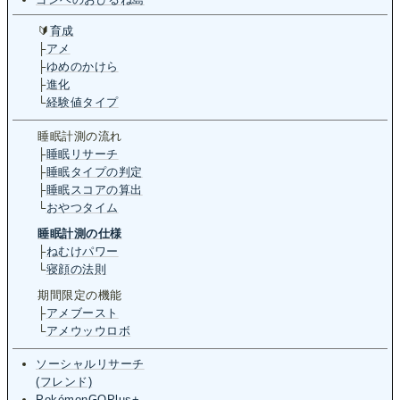
🔰
育成
├
アメ
├
ゆめのかけら
├
進化
└
経験値タイプ
睡眠­計測の流れ
├
睡眠リサーチ
├
睡眠タイプの判定
├
睡眠スコアの算出
└
おやつタイム
睡眠計測の仕様
├
ねむけパワー
└
寝顔の法則
期間限定の機能
├
アメブースト
└
アメウッウロボ
ソーシャルリサーチ
(フレンド)
PokémonGOPlus+