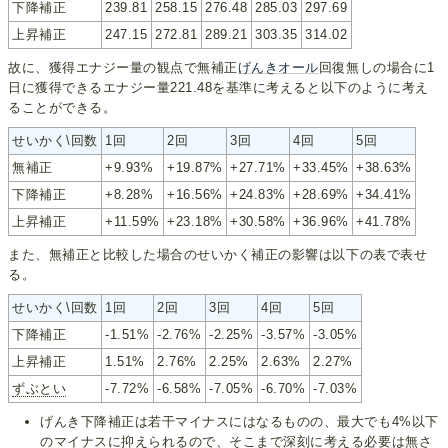
下降補正
239.81
258.15
276.48
285.03
297.69
上昇補正
247.15
272.81
289.21
303.35
314.02
故に、獲得エナジー量の観点で無補正
げんきオール
回復無しの場合に1
日に獲得できるエナジー量221.48を基準に考えると以下のように考え
ることができる。
せいかく\回数
1回
2回
3回
4回
5回
無補正
+9.93%
+19.87%
+27.71%
+33.45%
+38.63%
下降補正
+8.28%
+16.56%
+24.83%
+28.69%
+34.41%
上昇補正
+11.59%
+23.18%
+30.58%
+36.96%
+41.78%
また、無補正と比較した場合のせいかく補正の影響は以下の表で表せ
る。
せいかく\回数
1回
2回
3回
4回
5回
下降補正
-1.51%
-2.76%
-2.25%
-3.57%
-3.05%
上昇補正
1.51%
2.76%
2.25%
2.63%
2.27%
ずぶとい
-7.72%
-6.58%
-7.05%
-6.70%
-7.03%
げんき下降補正は若干マイナスにはなるものの、最大でも4%以下
のマイナスに抑えられるので、そこまで深刻に考える必要は無さ