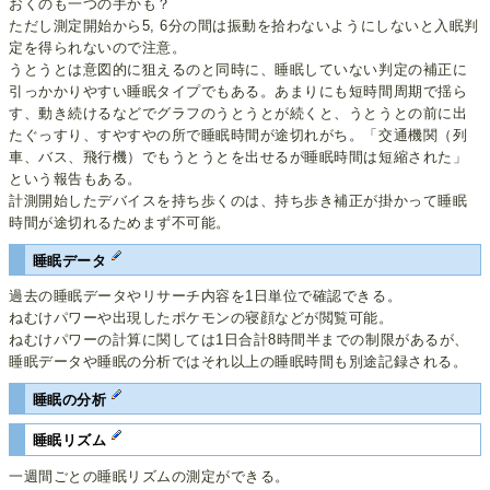
おくのも一つの手かも？
ただし測定開始から5, 6分の間は振動を拾わないようにしないと入眠判
定を得られないので注意。
うとうとは意図的に狙えるのと同時に、睡眠していない判定の補正に
引っかかりやすい睡眠タイプでもある。あまりにも短時間周期で揺ら
す、動き続けるなどでグラフのうとうとが続くと、うとうとの前に出
たぐっすり、すやすやの所で睡眠時間が途切れがち。「交通機関（列
車、バス、飛行機）でもうとうとを出せるが睡眠時間は短縮された」
という報告もある。
計測開始したデバイスを持ち歩くのは、持ち歩き補正が掛かって睡眠
時間が途切れるためまず不可能。
睡眠データ
過去の睡眠データやリサーチ内容を1日単位で確認できる。
ねむけパワーや出現したポケモンの寝顔などが閲覧可能。
ねむけパワーの計算に関しては1日合計8時間半までの制限があるが、
睡眠データや睡眠の分析ではそれ以上の睡眠時間も別途記録される。
睡眠の分析
睡眠リズム
一週間ごとの睡眠リズムの測定ができる。