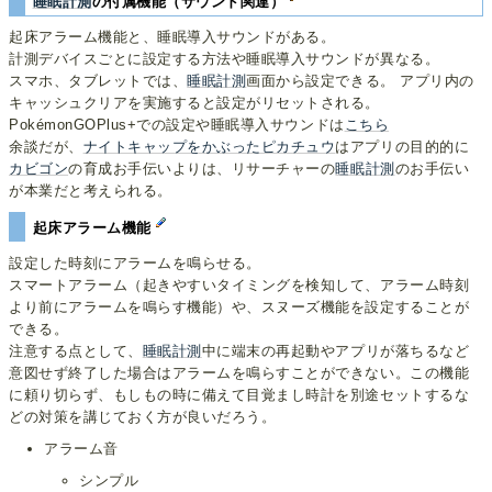
睡眠計測
の付属機能（サウンド関連）
起床アラーム機能と、睡眠導入サウンドがある。
計測デバイスごとに設定する方法や睡眠導入サウンドが異なる。
スマホ、タブレットでは、
睡眠計測
画面から設定できる。 アプリ内の
キャッシュクリアを実施すると設定がリセットされる。
PokémonGOPlus+での設定や睡眠導入サウンドは
こちら
余談だが、
ナイトキャップをかぶったピカチュウ
はアプリの目的的に
カビゴン
の育成お手伝いよりは、リサーチャーの
睡眠計測
のお手伝い
が本業だと考えられる。
起床アラーム機能
設定した時刻にアラームを鳴らせる。
スマートアラーム（起きやすいタイミングを検知して、アラーム時刻
より前にアラームを鳴らす機能）や、スヌーズ機能を設定することが
できる。
注意する点として、
睡眠計測
中に端末の再起動やアプリが落ちるなど
意図せず終了した場合はアラームを鳴らすことができない。この機能
に頼り切らず、もしもの時に備えて目覚まし時計を別途セットするな
どの対策を講じておく方が良いだろう。
アラーム音
シンプル