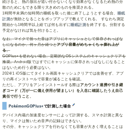
続けると、熱の放出が追い付かないくなり効果がなくなるため熱の分
散のためにもできる限り大きめのものを推奨される。
1時間半未満の短時間の睡眠を取った後に終了しようとする場合、
睡眠
計測
が無効となることをポップアップで教えてくれる。 すなわち測定
開始から1時間半以上経てば何も出ずに
睡眠計測
を終了する。分割する
予定がなければ気を付けること。
なお、マイクで拾った音はアプリにキャッシュとして保存されっぱな
しになるのか、何ヶ月か経つと
アプリ容量がめちゃくちゃ膨れ上が
る
。
GOPlus+を使わない場合、定期的なOSシステムのキャッシュクリアを
推奨。
Android版ではすでにキャッシュに保存されっぱなしになること
はないため行う必要はない。
2024/1 iOS版にてタイトル画面キャッシュクリアでは改善せず、アプ
リの再インストールで容量が減ることを確認。
ただし、アプリをアンインストールする際は
アカウント連携や引き継
ぎコード（万が一に備え併用が望ましい）を入念に確認したうえ自己
責任で行うこと
。
PokémonGOPlus+
で計測した場合
デバイス内蔵の加速度センサーによって計測する。スマホ計測と異な
り、マイクは無いため音声の記録はできない。
その分、キャッシュクリアを行わなくても容量が大きく増えることは