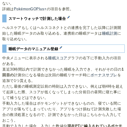
ない。
詳細は
PokémonGOPlus+
の項目を参照。
スマートウォッチで計測した場合
ヘルスケアもしくはヘルスコネクトとの連携を完了した以降に計測開
始した睡眠データのみ取り込める。連携前の睡眠データは
睡眠計測
に
取り込めない。
睡眠データのマニュアル登録
中央メニューに表示される
睡眠スコア
グラフの右下に手動入力の項目
がある。
直近30時間以内で計測できなかった睡眠を入力でき、それがその日の
1
回目の
計測分になる場合は次回の睡眠リサーチ時に
ボーナスサブレ
を
追加で1つ貰える。
ただし最後の睡眠測定以前の時刻は入力できない。例えば朝4時を超え
て起床した際、スコアが低くなってしまった分前日の昼間に寝た事に
して補うなどはできない。
手動入力した場合はポケモンゲットができないものの、寝ている間に
アプリが落ちてしまっていたり、アプリをつけ損ねて計測失敗した場
合の救済処置となるので、計測できなかった日はこちらから入力して
おこう。
手動で入力した場合、入力した数値分
現在PTに編入されているポケモ