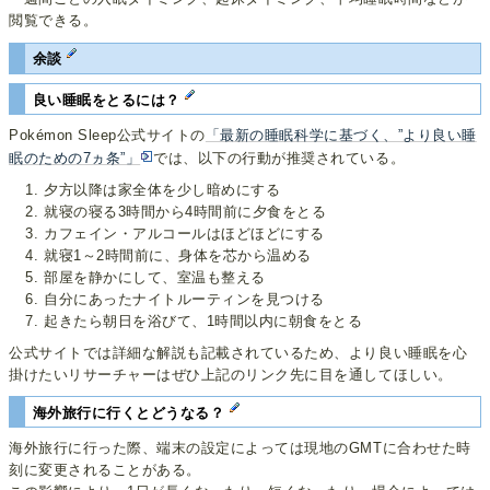
閲覧できる。
余談
良い睡眠をとるには？
Pokémon Sleep公式サイトの
「最新の睡眠科学に基づく、”より良い睡
眠のための7ヵ条”」
では、以下の行動が推奨されている。
夕方以降は家全体を少し暗めにする
就寝の寝る3時間から4時間前に夕食をとる
カフェイン・アルコールはほどほどにする
就寝1～2時間前に、身体を芯から温める
部屋を静かにして、室温も整える
自分にあったナイトルーティンを見つける
起きたら朝日を浴びて、1時間以内に朝食をとる
公式サイトでは詳細な解説も記載されているため、より良い睡眠を心
掛けたいリサーチャーはぜひ上記のリンク先に目を通してほしい。
海外旅行に行くとどうなる？
海外旅行に行った際、端末の設定によっては現地のGMTに合わせた時
刻に変更されることがある。