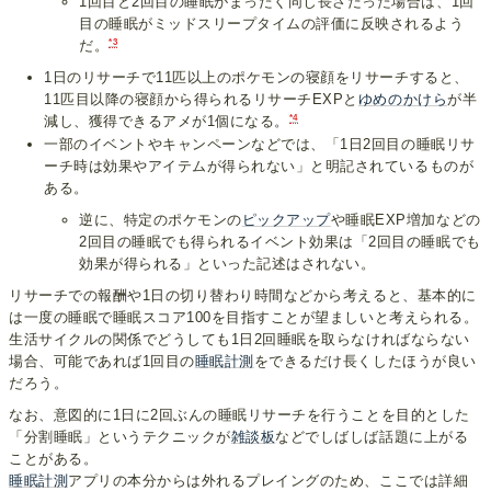
1回目と2回目の睡眠がまったく同じ長さだった場合は、1回
目の睡眠がミッドスリープタイムの評価に反映されるよう
*3
だ。
1日のリサーチで11匹以上のポケモンの寝顔をリサーチすると、
11匹目以降の寝顔から得られるリサーチEXPと
ゆめのかけら
が半
*4
減し、獲得できるアメが1個になる。
一部のイベントやキャンペーンなどでは、「1日2回目の睡眠リサ
ーチ時は効果やアイテムが得られない」と明記されているものが
ある。
逆に、特定のポケモンの
ピックアップ
や睡眠EXP増加などの
2回目の睡眠でも得られるイベント効果は「2回目の睡眠でも
効果が得られる」といった記述はされない。
リサーチでの報酬や1日の切り替わり時間などから考えると、基本的に
は一度の睡眠で睡眠スコア100を目指すことが望ましいと考えられる。
生活サイクルの関係でどうしても1日2回睡眠を取らなければならない
場合、可能であれば1回目の
睡眠計測
をできるだけ長くしたほうが良い
だろう。
なお、意図的に1日に2回ぶんの睡眠リサーチを行うことを目的とした
「分割睡眠」というテクニックが
雑談板
などでしばしば話題に上がる
ことがある。
睡眠計測
アプリの本分からは外れるプレイングのため、ここでは詳細