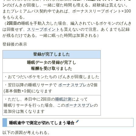
ン
のげんきが回復し、一緒に寝た時間も増える。経験値は貰えない。
またプレミアムパス契約中であれば、ボーナススリープポイント×100
をもらえる。
（
2回目の
睡眠を手動入力した場合、編入されているポケモンのげんき
は回復せず、
スリープポイント
も貰えないので注意。あくまでも記録
が残るだけである。一緒に眠った時間は加算される）
登録後の表示
登録が完了しました
睡眠データの登録が完了し
報酬を受け取りました
・おてつだいポケモンたちの げんきが回復しました
・翌日以降の睡眠リサーチで
ボーナスサブレ
が2個
(基本個数+1個)になります
・ただし、本日中に2回目の
睡眠計測
によって
睡眠リサーチを行った場合、この
ボーナスサブレ
の
追加分は無くなります
睡眠途中で測定が切れてしまう場合
以下の原因が考えられる。