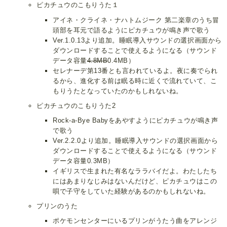
ピカチュウのこもりうた１
アイネ・クライネ・ナハトムジーク 第二楽章のうち冒
頭部を耳元で語るようにピカチュウが鳴き声で歌う
Ver.1.0.13より追加。睡眠導入サウンドの選択画面から
ダウンロードすることで使えるようになる（サウンド
データ容量
4.8MB
0.4MB）
セレナーデ第13番とも言われているよ。夜に奏でられ
るから、進化する前は眠る時に近くで流れていて、こ
もりうたとなっていたのかもしれないね。
ピカチュウのこもりうた2
Rock-a-Bye Babyをあやすようにピカチュウが鳴き声
で歌う
Ver.2.2.0より追加。睡眠導入サウンドの選択画面から
ダウンロードすることで使えるようになる（サウンド
データ容量0.3MB）
イギリスで生まれた有名なララバイだよ。わたしたち
にはあまりなじみはないんだけど、ピカチュウはこの
唄で子守をしていた経験があるのかもしれないね。
プリンのうた
ポケモンセンターにいるプリンがうたう曲をアレンジ