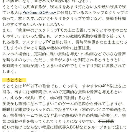
れの防止になり、血行不良や血栓の防止になる）。
うとうとにも共通するが、寝返りをあまり打たない人や硬い寝具で寝
ている人は
PokémonGOPlus+
に付属しているストラップ＆クリップに
倣って、枕とスマホのアクセサリをクリップで繋ぐなど、振動を検知
しやすくするといいかもしれない。
また、「稼働中のデスクトップPCの上に安置しておくとすやすやにな
りやすい」といった報告も。ファンの微細な振動や稼働音を拾ってく
れる模様。デスクトップPCは熱に弱く、長時間稼働させたままになっ
てしまうのでやはり発熱や機材の寿命には要注意。
スマホの場合は、定期的に軽い振動を与えつつ動画などで小さな音声
を鳴らすのも手。ただし、音量が大きいと判定されるとうとうとに、
長時間全く振動が無いと大きい音の中でもぐっすり判定に変換されて
しまう。
うとうと
うとうとは10%以下の割合でも、ぐっすり、すやすやの40%以上を上
回る。出すには短時間でいいので定期的な振動や音声を与えるとい
い。柔らかい寝具に置く、頭の側で計測するなど。
夜更かし前提になってしまいこのゲームの意図から外れてしまうが、
睡眠判定開始後もベッドの上で起きている（別のデバイスで動画を見
る、携帯機ゲームで遊ぶなど若干の振動や音声の感知が必要）と、頻
繁に振動や音を拾ってくれてうとうとになりやすい。
不正睡眠
眠りの妨げにならない程度に睡眠導入BGMなどをループさせて流して