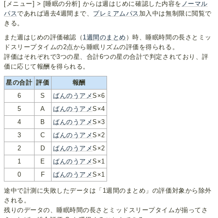
[メニュー] > [睡眠の分析] からは週はじめに確認した内容を
ノーマル
パス
であれば過去4週間まで、
プレミアムパス
加入中は無制限に閲覧で
きる。
また週はじめの評価確認（
1週間のまとめ
）時、睡眠時間の長さとミッ
ドスリープタイムの2点から睡眠リズムの評価を得られる。
評価はそれぞれで3つの星、合計6つの星の合計で判定されており、評
価に応じて報酬を得られる。
星の合計
評価
報酬
6
S
ばんのうアメ
S×6
5
A
ばんのうアメ
S×4
4
B
ばんのうアメ
S×3
3
C
ばんのうアメ
S×2
2
D
ばんのうアメ
S×2
1
E
ばんのうアメ
S×1
0
F
ばんのうアメ
S×1
途中で計測に失敗したデータは「1週間のまとめ」の評価対象から除外
される。
残りのデータの、睡眠時間の長さとミッドスリープタイムが揃ってさ