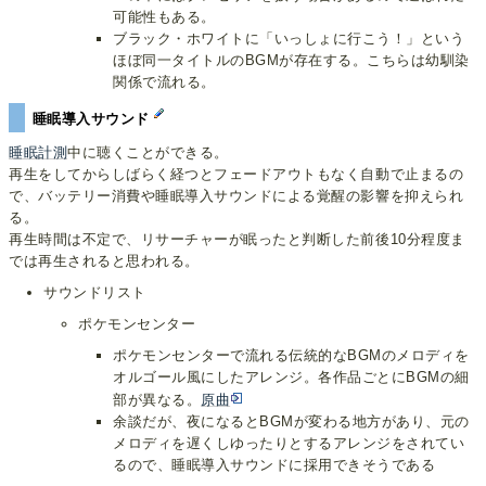
可能性もある。
ブラック・ホワイトに「いっしょに行こう！」という
ほぼ同一タイトルのBGMが存在する。こちらは幼馴染
関係で流れる。
睡眠導入サウンド
睡眠計測
中に聴くことができる。
再生をしてからしばらく経つとフェードアウトもなく自動で止まるの
で、バッテリー消費や睡眠導入サウンドによる覚醒の影響を抑えられ
る。
再生時間は不定で、リサーチャーが眠ったと判断した前後10分程度ま
では再生されると思われる。
サウンドリスト
ポケモンセンター
ポケモンセンターで流れる伝統的なBGMのメロディを
オルゴール風にしたアレンジ。各作品ごとにBGMの細
部が異なる。
原曲
余談だが、夜になるとBGMが変わる地方があり、元の
メロディを遅くしゆったりとするアレンジをされてい
るので、睡眠導入サウンドに採用できそうである