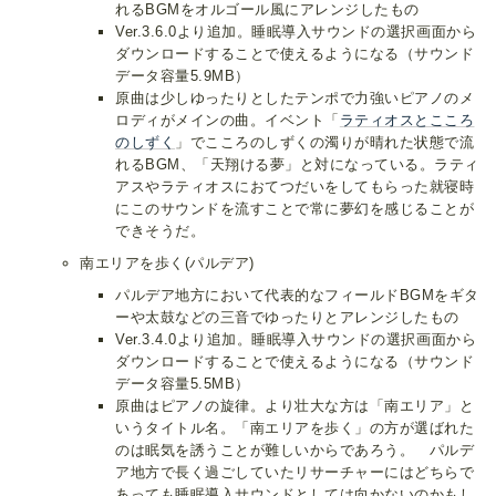
れるBGMをオルゴール風にアレンジしたもの
Ver.3.6.0より追加。睡眠導入サウンドの選択画面から
ダウンロードすることで使えるようになる（サウンド
データ容量5.9MB）
原曲は少しゆったりとしたテンポで力強いピアノのメ
ロディがメインの曲。イベント「
ラティオスとこころ
のしずく
」でこころのしずくの濁りが晴れた状態で流
れるBGM、「天翔ける夢」と対になっている。ラティ
アスやラティオスにおてつだいをしてもらった就寝時
にこのサウンドを流すことで常に夢幻を感じることが
できそうだ。
南エリアを歩く(パルデア)
パルデア地方において代表的なフィールドBGMをギタ
ーや太鼓などの三音でゆったりとアレンジしたもの
Ver.3.4.0より追加。睡眠導入サウンドの選択画面から
ダウンロードすることで使えるようになる（サウンド
データ容量5.5MB）
原曲はピアノの旋律。より壮大な方は「南エリア」と
いうタイトル名。「南エリアを歩く」の方が選ばれた
のは眠気を誘うことが難しいからであろう。 パルデ
ア地方で長く過ごしていたリサーチャーにはどちらで
あっても睡眠導入サウンドとしては向かないのかもし