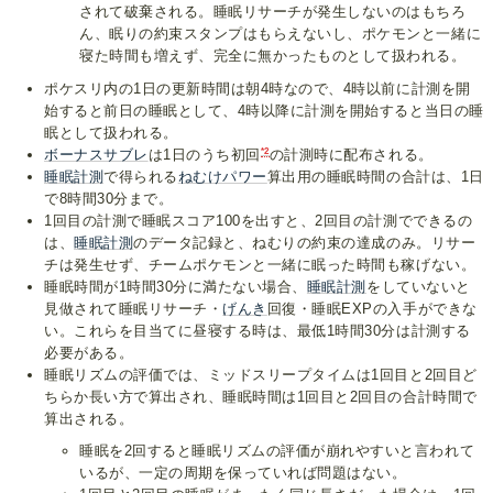
されて破棄される。睡眠リサーチが発生しないのはもちろ
ん、眠りの約束スタンプはもらえないし、ポケモンと一緒に
寝た時間も増えず、完全に無かったものとして扱われる。
ポケスリ内の1日の更新時間は朝4時なので、4時以前に計測を開
始すると前日の睡眠として、4時以降に計測を開始すると当日の睡
眠として扱われる。
*2
ボーナスサブレ
は1日のうち初回
の計測時に配布される。
睡眠計測
で得られる
ねむけパワー
算出用の睡眠時間の合計は、1日
で8時間30分まで。
1回目の計測で睡眠スコア100を出すと、2回目の計測でできるの
は、
睡眠計測
のデータ記録と、ねむりの約束の達成のみ。リサー
チは発生せず、チームポケモンと一緒に眠った時間も稼げない。
睡眠時間が1時間30分に満たない場合、
睡眠計測
をしていないと
見做されて睡眠リサーチ・
げんき
回復・睡眠EXPの入手ができな
い。これらを目当てに昼寝する時は、最低1時間30分は計測する
必要がある。
睡眠リズムの評価では、ミッドスリープタイムは1回目と2回目ど
ちらか長い方で算出され、睡眠時間は1回目と2回目の合計時間で
算出される。
睡眠を2回すると睡眠リズムの評価が崩れやすいと言われて
いるが、一定の周期を保っていれば問題はない。