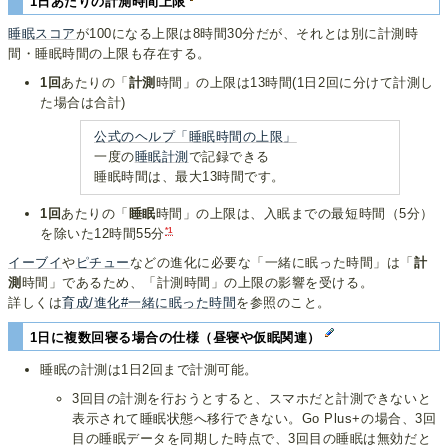
1日あたりの計測時間上限
睡眠スコア
が100になる上限は8時間30分だが、それとは別に計測時
間・睡眠時間の上限も存在する。
1回
あたりの「
計測
時間」の上限は13時間(1日2回に分けて計測し
た場合は合計)
公式のヘルプ「睡眠時間の上限」
一度の
睡眠計測
で記録できる
睡眠時間は、最大13時間です。
1回
あたりの「
睡眠
時間」の上限は、入眠までの最短時間（5分）
*1
を除いた12時間55分
イーブイ
や
ピチュー
などの進化に必要な「一緒に眠った時間」は「
計
測
時間」であるため、「計測時間」の上限の影響を受ける。
詳しくは
育成/進化#一緒に眠った時間
を参照のこと。
1日に複数回寝る場合の仕様（昼寝や仮眠関連）
睡眠の計測は1日2回まで計測可能。
3回目の計測を行おうとすると、スマホだと計測できないと
表示されて睡眠状態へ移行できない。Go Plus+の場合、3回
目の睡眠データを同期した時点で、3回目の睡眠は無効だと