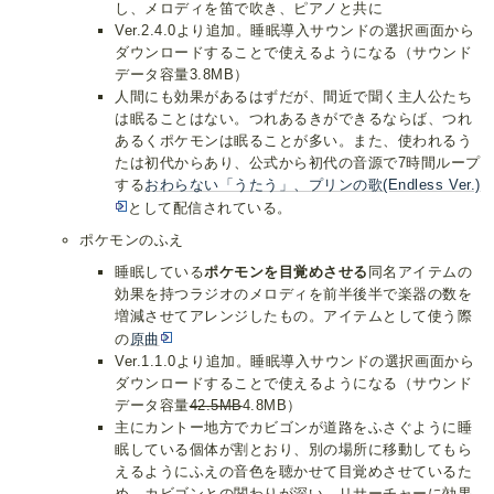
し、メロディを笛で吹き、ピアノと共に
Ver.2.4.0より追加。睡眠導入サウンドの選択画面から
ダウンロードすることで使えるようになる（サウンド
データ容量3.8MB）
人間にも効果があるはずだが、間近で聞く主人公たち
は眠ることはない。つれあるきができるならば、つれ
あるくポケモンは眠ることが多い。また、使われるう
たは初代からあり、公式から初代の音源で7時間ループ
する
おわらない「うたう」、プリンの歌(Endless Ver.)
として配信されている。
ポケモンのふえ
睡眠している
ポケモンを目覚めさせる
同名アイテムの
効果を持つラジオのメロディを前半後半で楽器の数を
増減させてアレンジしたもの。アイテムとして使う際
の
原曲
Ver.1.1.0より追加。睡眠導入サウンドの選択画面から
ダウンロードすることで使えるようになる（サウンド
データ容量
42.5MB
4.8MB）
主にカントー地方でカビゴンが道路をふさぐように睡
眠している個体が割とおり、別の場所に移動してもら
えるようにふえの音色を聴かせて目覚めさせているた
め、カビゴンとの関わりが深い。リサーチャーに効果