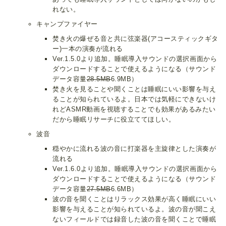
れない。
キャンプファイヤー
焚き火の爆ぜる音と共に弦楽器(アコースティックギタ
ー)一本の演奏が流れる
Ver.1.5.0より追加。睡眠導入サウンドの選択画面から
ダウンロードすることで使えるようになる（サウンド
データ容量
28.5MB
6.9MB）
焚き火を見ることや聞くことは睡眠にいい影響を与え
ることが知られているよ。日本では気軽にできないけ
れどASMR動画を視聴することでも効果があるみたい
だから睡眠リサーチに役立ててほしい。
波音
穏やかに流れる波の音に打楽器を主旋律とした演奏が
流れる
Ver.1.6.0より追加。睡眠導入サウンドの選択画面から
ダウンロードすることで使えるようになる（サウンド
データ容量
27.5MB
6.6MB）
波の音を聞くことはリラックス効果が高く睡眠にいい
影響を与えることが知られているよ。波の音が聞こえ
ないフィールドでは録音した波の音を聞くことで睡眠