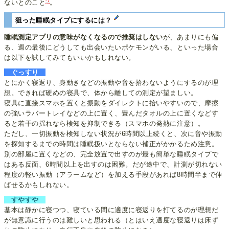
*7
ないとのこと
。
狙った睡眠タイプにするには？
睡眠測定アプリの意味がなくなるので推奨はしない
が、あまりにも偏
る、週の最後にどうしても出会いたいポケモンがいる、といった場合
は以下を試してみてもいいかもしれない。
ぐっすり
とにかく寝返り、身動きなどの振動や音を拾わないようにするのが理
想。できれば硬めの寝具で、体から離しての測定が望ましい。
寝具に直接スマホを置くと振動をダイレクトに拾いやすいので、摩擦
の強いラバートレイなどの上に置く、畳んだタオルの上に置くなどす
ると若干の揺れなら検知を抑制できる（スマホの発熱に注意）。
ただし、一切振動を検知しない状況が6時間以上続くと、次に音や振動
を探知するまでの時間は睡眠扱いとならない補正がかかるため注意。
別の部屋に置くなどの、完全放置で出すのが最も簡単な睡眠タイプで
はある反面、6時間以上を出すのは困難。だが途中で、計測が切れない
程度の軽い振動（アラームなど）を加える手段があれば8時間半まで伸
ばせるかもしれない。
すやすや
基本は静かに寝つつ、寝ている間に適度に寝返りを打てるのが理想だ
が無意識に行うのは難しいと思われる（とはいえ適度な寝返りは床ず