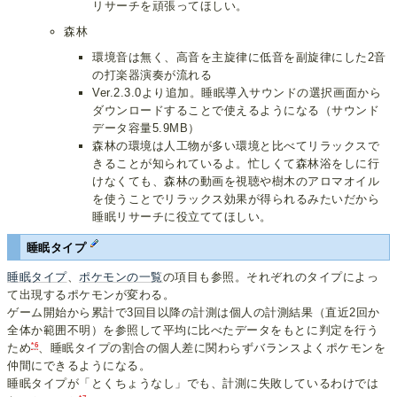
リサーチを頑張ってほしい。
森林
環境音は無く、高音を主旋律に低音を副旋律にした2音
の打楽器演奏が流れる
Ver.2.3.0より追加。睡眠導入サウンドの選択画面から
ダウンロードすることで使えるようになる（サウンド
データ容量5.9MB）
森林の環境は人工物が多い環境と比べてリラックスで
きることが知られているよ。忙しくて森林浴をしに行
けなくても、森林の動画を視聴や樹木のアロマオイル
を使うことでリラックス効果が得られるみたいだから
睡眠リサーチに役立ててほしい。
睡眠タイプ
睡眠タイプ
、
ポケモンの一覧
の項目も参照。それぞれのタイプによっ
て出現するポケモンが変わる。
ゲーム開始から累計で3回目以降の計測は個人の計測結果（直近2回か
全体か範囲不明）を参照して平均に比べたデータをもとに判定を行う
*6
ため
、睡眠タイプの割合の個人差に関わらずバランスよくポケモンを
仲間にできるようになる。
睡眠タイプが「とくちょうなし」でも、計測に失敗しているわけでは