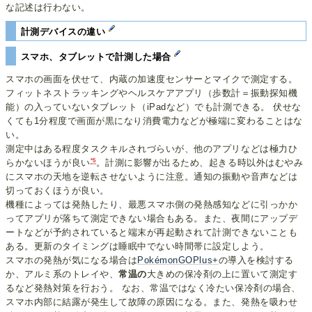
な記述は行わない。
計測デバイスの違い
スマホ、タブレットで計測した場合
スマホの画面を伏せて、内蔵の加速度センサーとマイクで測定する。
フィットネストラッキングやヘルスケアアプリ（歩数計＝振動探知機
能）の入っていないタブレット（iPadなど）でも計測できる。 伏せな
くても1分程度で画面が黒になり消費電力などが極端に変わることはな
い。
測定中はある程度タスクキルされづらいが、他のアプリなどは極力ひ
*5
らかないほうが良い
。計測に影響が出るため、起きる時以外はむやみ
にスマホの天地を逆転させないように注意。通知の振動や音声などは
切っておくほうが良い。
機種によっては発熱したり、最悪スマホ側の発熱感知などに引っかか
ってアプリが落ちて測定できない場合もある。また、夜間にアップデ
ートなどが予約されていると端末が再起動されて計測できないことも
ある。更新のタイミングは睡眠中でない時間帯に設定しよう。
スマホの発熱が気になる場合は
PokémonGOPlus+
の導入を検討する
か、アルミ系のトレイや、
常温の
大きめの保冷剤の上に置いて測定す
るなど発熱対策を行おう。 なお、常温ではなく冷たい保冷剤の場合、
スマホ内部に結露が発生して故障の原因になる。また、発熱を吸わせ