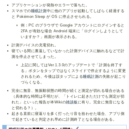
アプリケーションが発熱やエラーで落ちた。
スマホでの
睡眠計測
中に他のアプリが起動してしばらく経過する
と Pokémon Sleep が OS に停止させられる。
例：PC のブラウザで Google アカウントにログインすると
2FA が有効な場合 Android 端末に「ログインしようとして
いますか？」画面が表示される。
計測デバイスの充電切れ。
寝ている間に裏返していなかった計測デバイスに触れるなどで計
測を停止させてしまった。
上記に関してはVer.1.3.0のアップデートで「計測を終了す
る」ボタンをタップではなくスライドで停止するように変更
されるため、今後は誤タップによる
睡眠計測
の失敗が起こり
づらくなる。
完全に無音、無振動状態の時間が続くと測定が切れる場合がある
（具体的な時間は不明だが、「トイレに起きただけでも測定が切
れた」といった報告が本Wikiの
雑談板
に有り。完全に無音になる
と切れる？）。
起きる直前に寝返りを多く打ったり音を拾わせた場合、アプリ側
で起きていると判定され早めに計測終了となる場合がある。