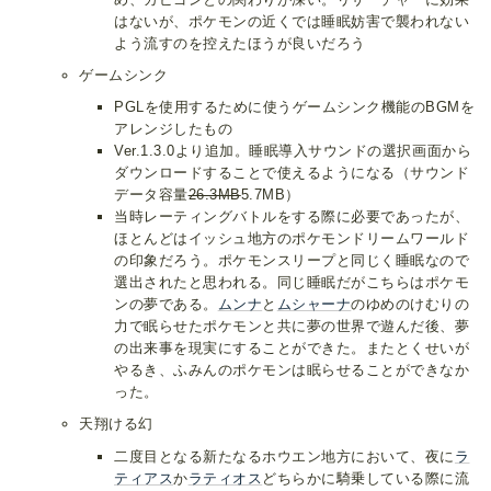
はないが、ポケモンの近くでは睡眠妨害で襲われない
よう流すのを控えたほうが良いだろう
ゲームシンク
PGLを使用するために使うゲームシンク機能のBGMを
アレンジしたもの
Ver.1.3.0より追加。睡眠導入サウンドの選択画面から
ダウンロードすることで使えるようになる（サウンド
データ容量
26.3MB
5.7MB）
当時レーティングバトルをする際に必要であったが、
ほとんどはイッシュ地方のポケモンドリームワールド
の印象だろう。ポケモンスリープと同じく睡眠なので
選出されたと思われる。同じ睡眠だがこちらはポケモ
ンの夢である。
ムンナ
と
ムシャーナ
のゆめのけむりの
力で眠らせたポケモンと共に夢の世界で遊んだ後、夢
の出来事を現実にすることができた。またとくせいが
やるき、ふみんのポケモンは眠らせることができなか
った。
天翔ける幻
二度目となる新たなるホウエン地方において、夜に
ラ
ティアス
か
ラティオス
どちらかに騎乗している際に流