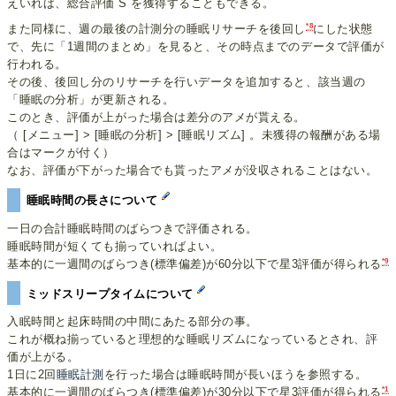
えいれば、総合評価 S を獲得することもできる。
*8
また同様に、週の最後の計測分の睡眠リサーチを後回し
にした状態
で、先に「1週間のまとめ」を見ると、その時点までのデータで評価が
行われる。
その後、後回し分のリサーチを行いデータを追加すると、該当週の
「睡眠の分析」が更新される。
このとき、評価が上がった場合は差分のアメが貰える。
（ [メニュー] > [睡眠の分析] > [睡眠リズム] 。未獲得の報酬がある場
合はマークが付く）
なお、評価が下がった場合でも貰ったアメが没収されることはない。
睡眠時間の長さについて
一日の合計睡眠時間のばらつきで評価される。
睡眠時間が短くても揃っていればよい。
*9
基本的に一週間のばらつき(標準偏差)が60分以下で星3評価が得られる
ミッドスリープタイムについて
入眠時間と起床時間の中間にあたる部分の事。
これが概ね揃っていると理想的な睡眠リズムになっているとされ、評
価が上がる。
1日に2回
睡眠計測
を行った場合は睡眠時間が長いほうを参照する。
*1
基本的に一週間のばらつき(標準偏差)が30分以下で星3評価が得られる