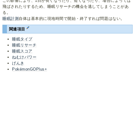
この影響により、1日が長くなったり、短くなったり、場合によっては
飛ばされたりするため、睡眠リサーチの機会を逃してしまうことがあ
る。
睡眠計測
自体は基本的に現地時間で開始・終了すれば問題はない。
関連項目
睡眠タイプ
睡眠リサーチ
睡眠スコア
ねむけパワー
げんき
PokémonGOPlus+