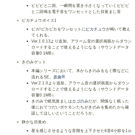
ピピピと二回、一瞬間を置き小さくなっていくピピピ
と二回鳴る電子音をワンセットとした目覚まし音
ピカチュウボイス1
ピカ!ピカピカをワンセットに
ピカチュウ
が鳴いて教え
てくれる。
Ver.1.0.13より追加。アラーム音の選択画面からダウン
ロードすることで使えるようになる（サウンドデータ
容量0.1MB）
きのみゲット
本編シリーズにおいて、木からきのみをもぐ際などに
流れるSE。
原曲
Ver.2.1.0より追加。アラーム音の選択画面からダウン
ロードすることで使えるようになる（サウンドデータ
容量0.1MB）
きのみで眠気覚ましは
カゴのみ
だが、関係なく眠った
後におてつだいポケモンたちがきのみを集めたから確
認してほしいということだろうか。
静かな目覚め
星を感じさせるような音階を上下させた6音4小節を1ル