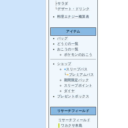
├
サラダ
└
デザート・ドリンク
料理エナジー概算表
アイテム
バッグ
どうぐの一覧
おこうの一覧
ポケモンのおこう
ショップ
●
スリープパス
└
●
プレミアムパス
期間限定パック
スリープポイント
ダイヤ
プレゼントボックス
リサーチフィールド
リサーチフィールド
▌
ワカクサ本島