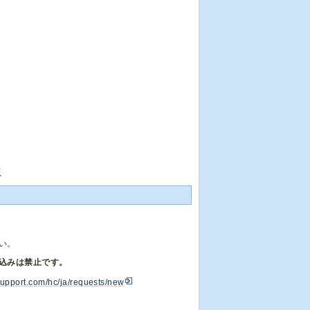
板
い。
込みは禁止です。
support.com/hc/ja/requests/new