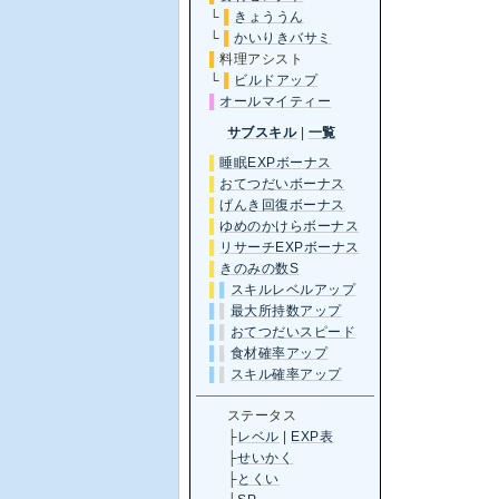
└
▌
きょううん
└
▌
かいりきバサミ
▌
料理アシスト
└
▌
ビルドアップ
▌
オールマイティー
サブスキル
|
一覧
▌
睡眠EXPボーナス
▌
おてつだいボーナス
▌
げんき回復ボーナス
▌
ゆめのかけらボーナス
▌
リサーチEXPボーナス
▌
きのみの数S
▌
▌
スキルレベルアップ
▌
▌
最大所持数アップ
▌
▌
おてつだいスピード
▌
▌
食材確率アップ
▌
▌
スキル確率アップ
ステータス
├
レベル
|
EXP表
├
せいかく
├
とくい