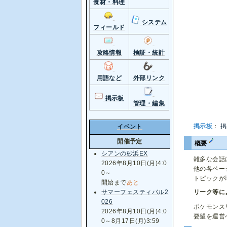
食材・料理
システム
フィールド
攻略情報
検証・統計
用語など
外部リンク
掲示板
管理・編集
掲示板
：
掲
イベント
開催予定
概要
シアンの砂浜EX
雑多な会話
2026年8月10日(月)4:0
他の各ペー
0～
トピックが
開始まで
あと
リーク等に
サマーフェスティバル2
026
ポケモンス
2026年8月10日(月)4:0
要望を運営
0～8月17日(月)3:59