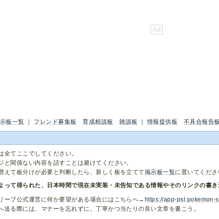
示板一覧
｜
フレンド募集板
育成相談板
雑談板
｜
情報提供板
不具合報告
は全てここでしてください。
ジと関係ない内容を話すことは避けてください。
増えて板分けが必要と判断したら、新しく板を立てて
掲示板一覧
に置いてくださ
よって得られた、日本時間で現在未実装・未告知である情報やそのリンクの書き
リープ公式運営に何か要望がある場合にはこちらへ→
https://app-psl.pokemon-
へ送る際には、マナーを忘れずに。丁寧かつ当たりの良い文章を書こう。