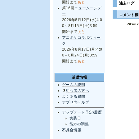
開始まで
あと
過去ログ
第16回
ニュームーンデ
ー
コメント
2026年8月12日(水)4:0
zawa
0～8月15日(土)3:59
開始まで
あと
アニポケコラボウィー
ク
2026年8月17日(月)4:0
0～8月24日(月)3:59
開始まで
あと
基礎情報
ゲームの説明
🔰
初心者の方へ
よくある質問
アプリ内ヘルプ
アップデート予定/履歴
実装日
能力の調整
不具合情報