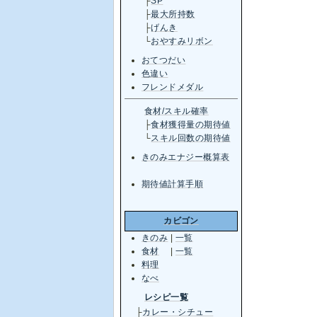
├
SP
├
最大所持数
├
げんき
└
おやすみリボン
おてつだい
色違い
フレンドメダル
食材/スキル確率
├
食材獲得量の期待値
└
スキル回数の期待値
きのみエナジー概算表
期待値計算手順
カビゴン
きのみ
|
一覧
食材
|
一覧
料理
なべ
レシピ一覧
├
カレー・シチュー