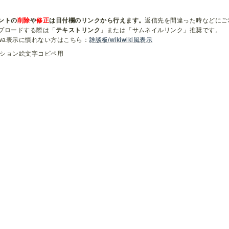
ントの
削除
や
修正
は日付欄のリンクから行えます。
返信先を間違った時などにご
プロードする際は「
テキストリンク
」または「サムネイルリンク」推奨です。
zawa表示に慣れない方はこちら：
雑談板/wikiwiki風表示
ション絵文字コピペ用