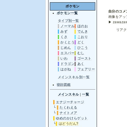
ポケモン
自分のコメ
ポケモン一覧
画像をアッ
タイプ別一覧
▶ zawa
▌
ノーマル
▌
ほのお
リアク
▌
みず
▌
でんき
▌
くさ
▌
こおり
▌
かくとう
▌
どく
▌
じめん
▌
ひこう
▌
エスパー
▌
むし
▌
いわ
▌
ゴースト
▌
ドラゴン
▌
あく
▌
はがね
▌
フェアリー
メインスキル別一覧
寝顔図鑑
メインスキル
|
一覧
▌
エナジーチャージ
└
▌
たくわえる
└
▌
ナイトメア
▌
ゆめのかけらゲット
└
▌
はどうだん
?