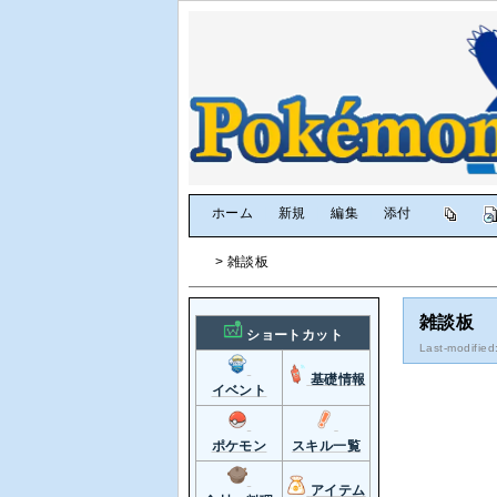
[
ホーム
|
新規
|
編集
|
添付
]
> 雑談板
雑談板
ショートカット
Last-modified
基礎情報
イベント
ポケモン
スキル一覧
アイテム