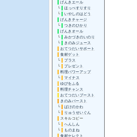
▌
げんきエール
└
▌
ほっぺすりすり
└
▌
いやしのはどう
▌
げんきチャージ
└
▌
つきのひかり
▌
げんきオール
└
▌
みかづきのいのり
└
▌
きのみジュース
▌
おてつだいサポート
▌
食材ゲット
└
▌
プラス
└
▌
プレゼント
▌
料理パワーアップ
└
▌
マイナス
▌
ゆびをふる
▌
料理チャンス
▌
おてつだいブースト
▌
きのみバースト
└
▌
ばけのかわ
└
▌
りゅうせいぐん
▌
スキルコピー
└
▌
へんしん
└
▌
ものまね
▌
食材セレクト