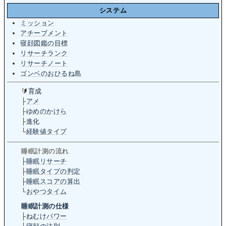
システム
ミッション
アチーブメント
寝顔図鑑の目標
リサーチランク
リサーチノート
ゴンベのおひるね島
🔰
育成
├
アメ
├
ゆめのかけら
├
進化
└
経験値タイプ
睡眠­計測の流れ
├
睡眠リサーチ
├
睡眠タイプの判定
├
睡眠スコアの算出
└
おやつタイム
睡眠計測の仕様
├
ねむけパワー