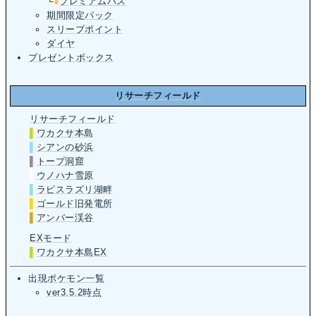
└
●
プレミアムパス
期間限定パック
スリープポイント
ダイヤ
プレゼントボックス
リサーチフィールド
リサーチフィールド
▌
ワカクサ本島
▌
シアンの砂浜
▌
トープ洞窟
▌
ウノハナ雪原
▌
ラピスラズリ湖畔
▌
ゴールド旧発電所
▌
アンバー渓谷
EXモード
▌
ワカクサ本島EX
出現ポケモン一覧
ver3.5.2時点