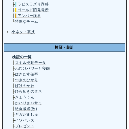
├
▌
ラピスラズリ湖畔
├
▌
ゴールド旧発電所
├
▌
アンバー渓谷
└
特殊なチーム
小ネタ・裏技
検証・統計
検証の一覧
├
スキル発動データ
├
ねむけパワーと寝顔
├
はきだす確率
├
つきのひかり
├
ばけのかわ
├
ひらめきのタネ
├
きょううん
├
かいりきバサミ
├
絶食厳選(改)
├
ギガだましゅ
├
イワパレス
├
プレゼント