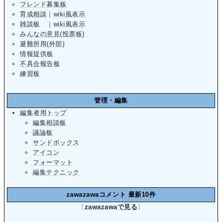
フレンド募集板
育成相談
｜
wiki風表示
雑談板
｜
wiki風表示
みんなの意見(投票板)
避難所用(外部)
情報提供板
不具合報告板
練習板
管理・編集
編集者用トップ
編集相談板
議論板
サンドボックス
アイコン
フォーマット
編集テクニック
zawazawaコメント 最新10件
〔
zawazawaで見る
〕