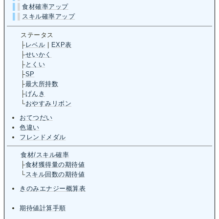
▌
▌
食材確率アップ
▌
▌
スキル確率アップ
ステータス
├
レベル
|
EXP表
├
せいかく
├
とくい
├
SP
├
最大所持数
├
げんき
└
おやすみリボン
おてつだい
色違い
フレンドメダル
食材/スキル確率
├
食材獲得量の期待値
└
スキル回数の期待値
きのみエナジー概算表
期待値計算手順