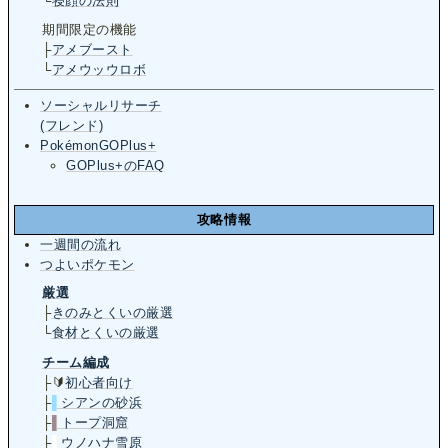
└
寝顔の法則
期間限定の機能
├
アメブースト
└
アメウッウロボ
ソーシャルリサーチ
(フレンド)
PokémonGOPlus+
GOPlus+のFAQ
攻略情報
一週間の流れ
つよいポケモン
厳選
├
きのみとくいの厳選
└
食材とくいの厳選
チーム編成
├🔰
初心者向け
├
▌
シアンの砂浜
├
▌
トープ洞窟
├
▌
ウノハナ雪原