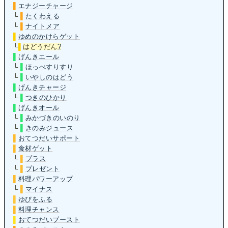
▌
エナジーチャージ
└
▌
たくわえる
└
▌
ナイトメア
▌
ゆめのかけらゲット
└
▌
はどうだん
?
▌
げんきエール
└
▌
ほっぺすりすり
└
▌
いやしのはどう
▌
げんきチャージ
└
▌
つきのひかり
▌
げんきオール
└
▌
みかづきのいのり
└
▌
きのみジュース
▌
おてつだいサポート
▌
食材ゲット
└
▌
プラス
└
▌
プレゼント
▌
料理パワーアップ
└
▌
マイナス
▌
ゆびをふる
▌
料理チャンス
▌
おてつだいブースト