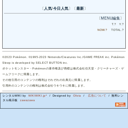
〔
人気
/
今日人気
〕〔
最新
〕
〔
MENU編集
〕
T.
?
Y.
?
NOW.
?
TOTAL.
?
©2023 Pokémon. ©1995-2023 Nintendo/Creatures Inc./GAME FREAK inc. Pokémon
Sleep is developed by SELECT BUTTON inc.
ポケットモンスター・Pokémonの著作権及び商標は株式会社任天堂・クリーチャーズ・ゲ
ームフリークに帰属します。
その他引用のコンテンツの権利はそれぞれの出典元に帰属します。
引用外のコンテンツの権利は株式会社ウキウキに帰属します。
レンタルWIKI by
WIKIWIKI.jp*
/ Designed by
Olivia
/
広告について
/ 無料レン
タル掲示板
zawazawa