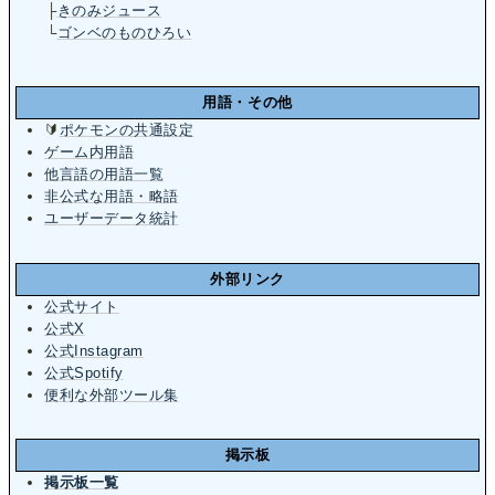
├
きのみジュース
└
ゴンベのものひろい
用語・その他
🔰
ポケモンの共通設定
ゲーム内用語
他言語の用語一覧
非公式な用語・略語
ユーザーデータ統計
外部リンク
公式サイト
公式X
公式Instagram
公式Spotify
便利な外部ツール集
掲示板
掲示板一覧