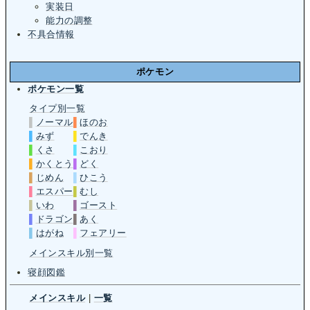
実装日
能力の調整
不具合情報
ポケモン
ポケモン一覧
タイプ別一覧
▌
ノーマル
▌
ほのお
▌
みず
▌
でんき
▌
くさ
▌
こおり
▌
かくとう
▌
どく
▌
じめん
▌
ひこう
▌
エスパー
▌
むし
▌
いわ
▌
ゴースト
▌
ドラゴン
▌
あく
▌
はがね
▌
フェアリー
メインスキル別一覧
寝顔図鑑
メインスキル
|
一覧