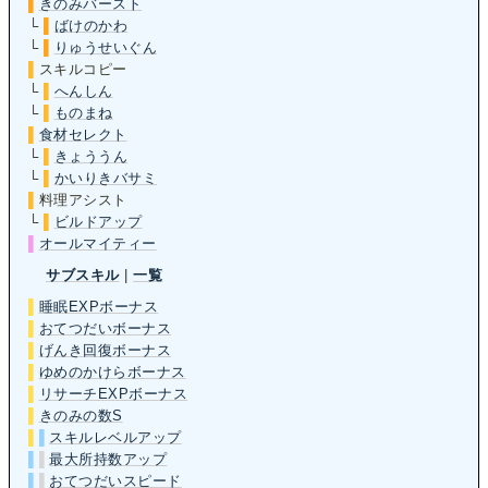
▌
きのみバースト
└
▌
ばけのかわ
└
▌
りゅうせいぐん
▌
スキルコピー
└
▌
へんしん
└
▌
ものまね
▌
食材セレクト
└
▌
きょううん
└
▌
かいりきバサミ
▌
料理アシスト
└
▌
ビルドアップ
▌
オールマイティー
サブスキル
|
一覧
▌
睡眠EXPボーナス
▌
おてつだいボーナス
▌
げんき回復ボーナス
▌
ゆめのかけらボーナス
▌
リサーチEXPボーナス
▌
きのみの数S
▌
▌
スキルレベルアップ
▌
▌
最大所持数アップ
▌
▌
おてつだいスピード