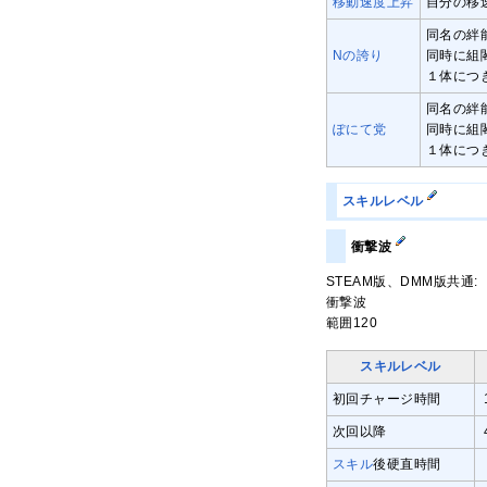
移動速度上昇
自分の移速
同名の絆
Nの誇り
同時に組
１体につ
同名の絆
ぽにて党
同時に組
１体につ
スキルレベル
衝撃波
STEAM版、DMM版共通:
衝撃波
範囲120
スキルレベル
初回チャージ時間
次回以降
スキル
後硬直時間