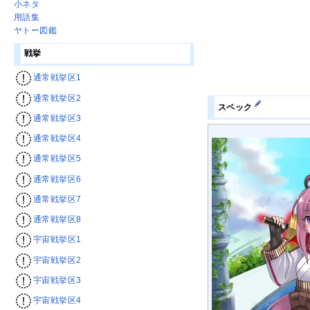
小ネタ
用語集
ヤトー図鑑
戦挙
通常戦挙区1
通常戦挙区2
スペック
通常戦挙区3
通常戦挙区4
通常戦挙区5
通常戦挙区6
通常戦挙区7
通常戦挙区8
宇宙戦挙区1
宇宙戦挙区2
宇宙戦挙区3
宇宙戦挙区4