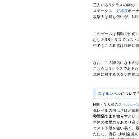
三人いるNクラスの剣の一
ステータス、
好感度
ボー
攻撃力は最も低いが、N
このゲームは初動で如何に
むしろSRクラスでコスト
中でもこの政霊は移速に
なお、この際気になるの
こちらはNクラスであるた
単体に対するスタン性能
スキルレベル
について
N剣・N大槌の
スキルレベ
低レベルの内はさほど成長
秒間隔でまき散らす
とい
本体の攻撃力があまり高
コスト下限を狙い易く、
ただし、流石にN剣全員