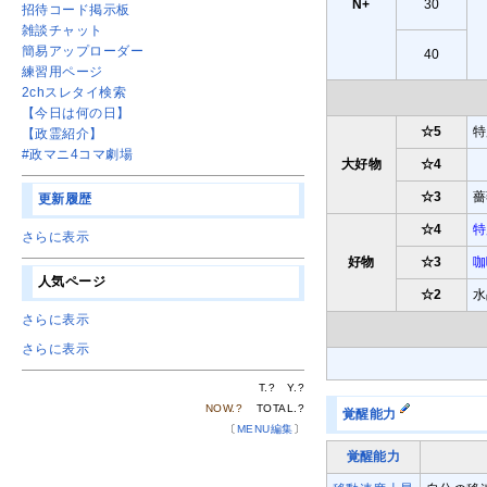
N+
30
招待コード掲示板
雑談チャット
簡易アップローダー
40
練習用ページ
2chスレタイ検索
【今日は何の日】
☆5
特
【政霊紹介】
#政マニ4コマ劇場
大好物
☆4
☆3
薔
更新履歴
☆4
特
さらに表示
好物
☆3
咖
人気ページ
☆2
水
さらに表示
さらに表示
T.
?
Y.
?
NOW.
?
TOTAL.
?
覚醒能力
〔
MENU編集
〕
覚醒能力