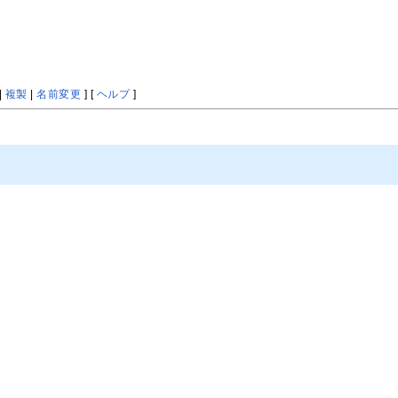
|
複製
|
名前変更
] [
ヘルプ
]