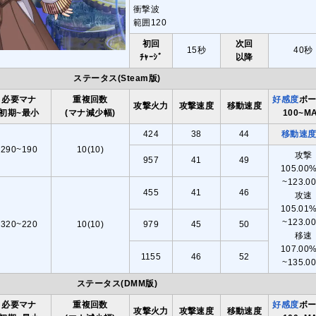
衝撃波
範囲120
初回
次回
15秒
40秒
ﾁｬｰｼﾞ
以降
ステータス(Steam版)
必要マナ
重複回数
好感度
ボ
攻撃火力
攻撃速度
移動速度
初期~最小
(マナ減少幅)
100~M
424
38
44
移動速
290~190
10(10)
攻撃
957
41
49
105.0
~123.0
455
41
46
攻速
105.0
~123.0
320~220
10(10)
979
45
50
移速
107.0
1155
46
52
~135.0
ステータス(DMM版)
必要マナ
重複回数
好感度
ボ
攻撃火力
攻撃速度
移動速度