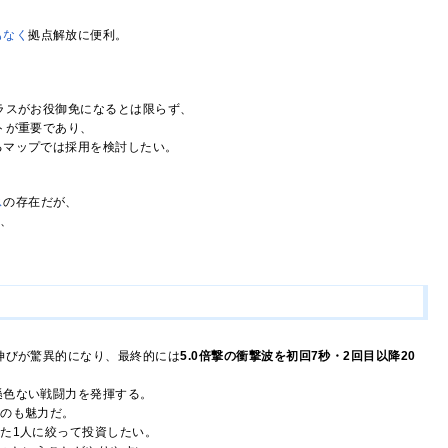
もなく
拠点解放に便利。
ラスがお役御免になるとは限らず、
トが重要であり、
るマップでは採用を検討したい。
ス
の存在だが、
論、
伸びが驚異的になり、最終的には
5.0倍撃の衝撃波を初回7秒・2回目以降20
遜色ない戦闘力を発揮する。
いのも魅力だ。
た1人に絞って投資したい。