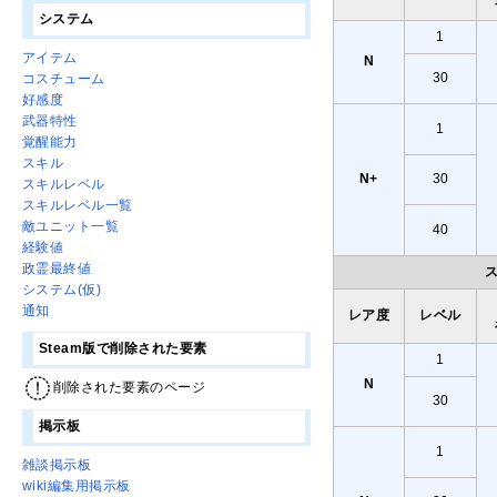
システム
1
アイテム
N
30
コスチューム
好感度
武器特性
1
覚醒能力
スキル
N+
30
スキルレベル
スキルレベル一覧
敵ユニット一覧
40
経験値
政霊最終値
ス
システム(仮)
通知
レア度
レベル
Steam版で削除された要素
1
N
削除された要素のページ
30
掲示板
1
雑談掲示板
wiki編集用掲示板