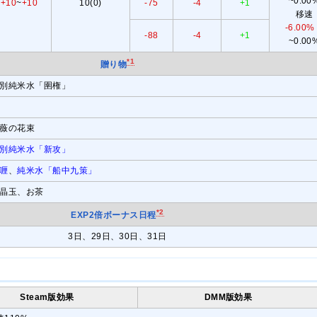
~0.00
+10
~
+10
10(0)
-75
-4
+1
移速
-6.00%
-88
-4
+1
~0.00
*1
贈り物
別純米水「圉権」
薇の花束
別純米水「新攻」
喱
、
純米水「船中九策」
晶玉、お茶
*2
EXP2倍ボーナス日程
3日、29日、30日、31日
Steam版効果
DMM版効果