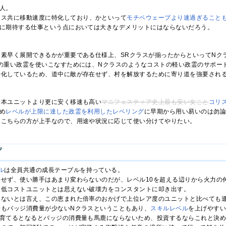
人。
ナス共に移動速度に特化しており、かといって
モチベウェーブより速過ぎること
剣に期待する仕事という点においては大きなデメリットにはならないだろう。
素早く展開できるかが重要である仕様上、SRクラスが揃ったからといってNク
の重い政霊を使いこなすためには、Nクラスのようなコストの軽い政霊のサポー
特化しているため、道中に敵が存在せず、村を解放するために寄り道を強要され
は本ユニットより更に安く移速も高い
マニフェスティア史上最も安い女こと
コリ
め
レベルが上限に達した政霊を利用したレベリング
に早期から用い易いのは勿
はこちらの方が上手なので、用途や状況に応じて使い分けてやりたい。
ル
は全員共通の成長テーブルを持っている。
せず、使い勝手はあまり変わらないのだが、レベル10を超える辺りから火力の
う低コストユニットとは思えない破壊力をコンスタントに叩き出す。
くないとは言え、この恵まれた倍率のおかげで上位レア度のユニットと比べても
最もバッジ消費量が少ないNクラスということもあり、
スキルレベル
を上げやす
を育てるとなるとバッジの消費量も馬鹿にならないため、投資するならこれと決め