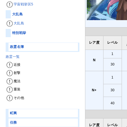
宇宙戦挙区5
大乱島
大乱島
特別戦挙
レア度
レベル
政霊名簿
1
政霊一覧
N
30
近接
射撃
1
魔法
重装
N+
30
その他
40
町興
任務
レア度
レベル