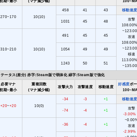
初期~最小
(マナ減少幅)
100~M
458
41
43
移動速
270~170
10(10)
攻撃
1031
45
48
108.0
~123.0
491
45
45
攻速
108.0
~123.0
310~210
10(10)
1054
49
49
移速
113.0
1243
50
51
~135.0
テータス(差分) 赤字:Steam版で弱体化 緑字:Steam版で強化
必要マナ
重複回数
好感度
ボ
攻撃火力
攻撃速度
移動速度
初期~最小
(マナ減少幅)
100~M
-34
-3
+1
移動速
+20
~
+20
10(0)
攻撃
-74
-4
+1
-3.00%
~0.00
-36
-4
+1
攻速
-2.99%