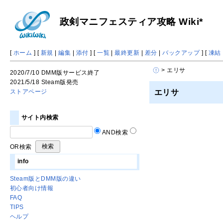
政剣マニフェスティア攻略 Wiki*
[
ホーム
] [
新規
|
編集
|
添付
] [
一覧
|
最終更新
|
差分
|
バックアップ
] [
凍結
> エリサ
2020/7/10 DMM版サービス終了
2021/5/18 Steam版発売
エリサ
ストアページ
サイト内検索
AND検索
OR検索
info
Steam版とDMM版の違い
初心者向け情報
FAQ
TIPS
ヘルプ