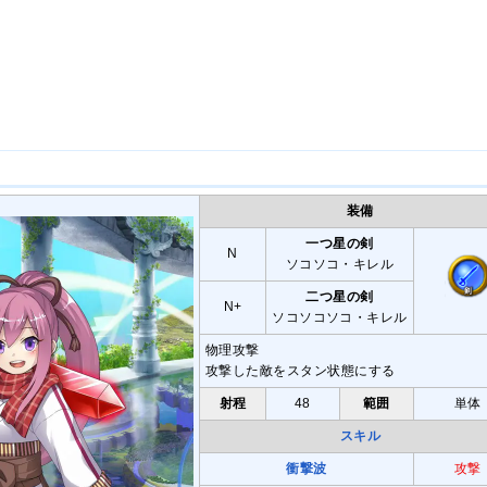
装備
一つ星の剣
N
ソコソコ・キレル
二つ星の剣
N+
ソコソコソコ・キレル
物理攻撃
攻撃した敵をスタン状態にする
射程
48
範囲
単体
スキル
衝撃波
攻撃