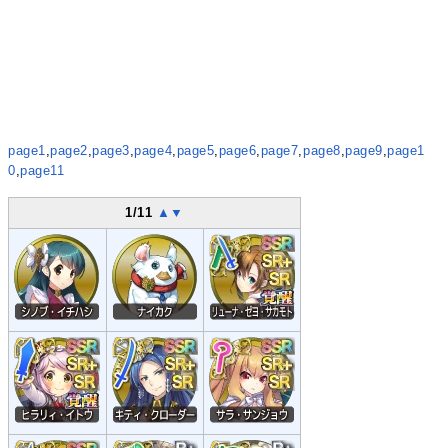
page1
,
page2
,
page3
,
page4
,
page5
,
page6
,
page7
,
page8
,
page9
,
page1
0
,
page11
1/11
▲
▼