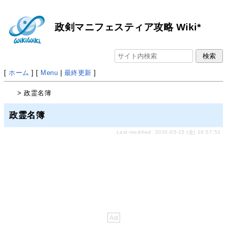
政剣マニフェスティア攻略 Wiki*
[
ホーム
] [
Menu
|
最終更新
]
> 政霊名簿
政霊名簿
Last-modified: 2020-05-15 (金) 16:57:52