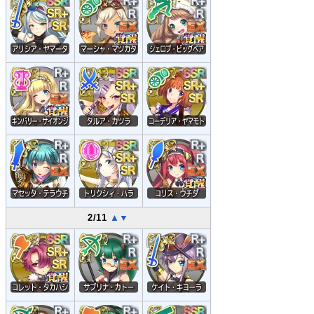
2/11
▲
▼