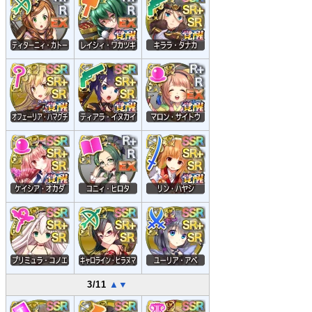
3/11
▲
▼