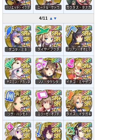
4/11
▲
▼