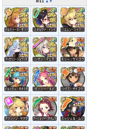
8/11
▲
▼