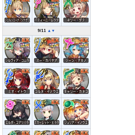
9/11
▲
▼