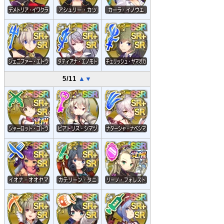
5/11
▲
▼