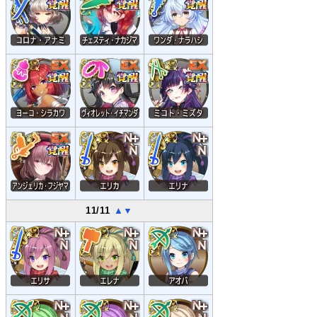
11/11
▲
▼