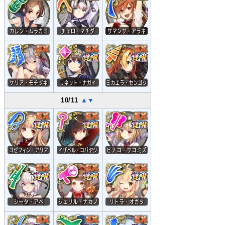
10/11
▲
▼