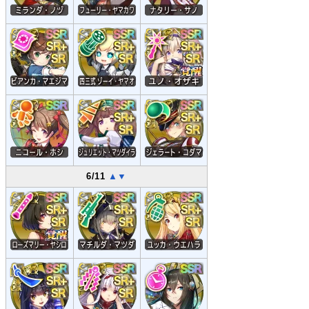
6/11
▲
▼