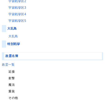
宇宙戦挙区2
宇宙戦挙区3
宇宙戦挙区4
宇宙戦挙区5
大乱島
大乱島
特別戦挙
政霊名簿
政霊一覧
近接
射撃
魔法
重装
その他