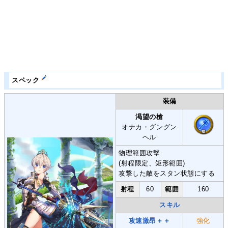
スペック
装備
渇望の槍
オナカ・グングン
ヘル
物理範囲攻撃
(射程限定、矩形範囲)
攻撃した敵をスタン状態にする
射程
60
範囲
160
スキル
攻速激昂＋＋
強化