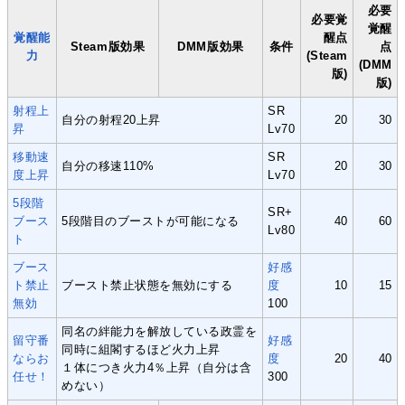
必要
必要覚
覚醒
覚醒能
醒点
Steam版効果
DMM版効果
条件
点
力
(Steam
(DMM
版)
版)
射程上
SR
自分の射程20上昇
20
30
昇
Lv70
移動速
SR
自分の移速110%
20
30
度上昇
Lv70
5段階
SR+
ブース
5段階目のブーストが可能になる
40
60
Lv80
ト
ブース
好感
ト禁止
ブースト禁止状態を無効にする
度
10
15
無効
100
同名の絆能力を解放している政霊を
留守番
好感
同時に組閣するほど火力上昇
ならお
度
20
40
１体につき火力4％上昇（自分は含
任せ！
300
めない）