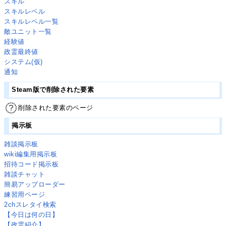
スキル
スキルレベル
スキルレベル一覧
敵ユニット一覧
経験値
政霊最終値
システム(仮)
通知
Steam版で削除された要素
削除された要素のページ
掲示板
雑談掲示板
wiki編集用掲示板
招待コード掲示板
雑談チャット
簡易アップローダー
練習用ページ
2chスレタイ検索
【今日は何の日】
【政霊紹介】