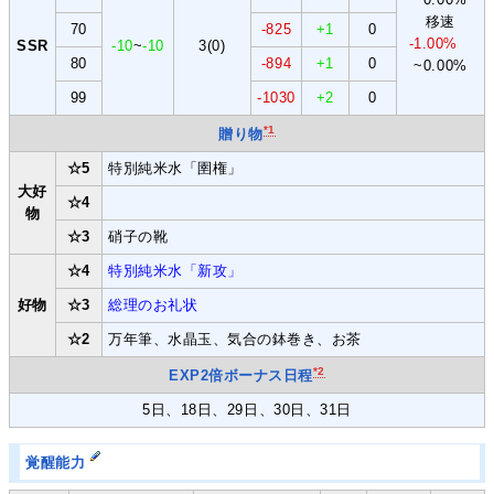
移速
70
-825
+1
0
-1.00%
SSR
-10
~
-10
3(0)
80
-894
+1
0
~0.00%
99
-1030
+2
0
*1
贈り物
☆5
特別純米水「圉権」
大好
☆4
物
☆3
硝子の靴
☆4
特別純米水「新攻」
好物
☆3
総理のお礼状
☆2
万年筆、水晶玉、気合の鉢巻き、お茶
*2
EXP2倍ボーナス日程
5日、18日、29日、30日、31日
覚醒能力