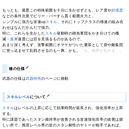
もっとも、最悪この特殊範囲を十分に生かせずとも、レア度や
好感度
などの条件次第でビリー・バーすら貫く範囲火力と、
シンプルに強力な攻速up
スキル
、それにトップクラスの移速の組み合
わせはなんだかんだで強力。
特に、これらを生かした
スキル
発動時の雑魚軍団をかき分けての殲
滅・
進軍
速度には目を見張るものがあるので、
あまり深く考えず、攻撃範囲にオマケがついた重装として砦や敵集団
に突っ込ませて乱戦させるのも一興…かも。
「ち、秩序が乱れる…」
槍の仕様
武器の仕様は
武器特性
のページに移動
スキルレベル
について
スキル
はレベルの上昇に応じて効果時間が延長され、強化倍率が上昇
する。
特に課題であったスタン維持率が改善される攻速強化倍率の改善は嬉
しい所で、推奨レベル帯の並のスタン耐性のヤトーが相手であれば、