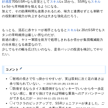
好感度
700のSR+なら目安として
スキル
Lv.15から、SSRなら
スキル
Lv.5から常時維持を狙えるようになる。
加えて、その効果時間も改善されるため、味方と連携せずとも単騎で
の役割遂行能力が向上するのは大きな強化点だろう。
もっとも、流石に赤ヤトーが相手ともなると
スキル
Lv.20のSSRでもス
タンの常時維持は厳しい所なのだが、
前述の通り、ヤトー軍団を前方で処理しきれるか否かが集団殲滅能力
の分水嶺となる政霊なので、
少しでもその幅を広げたいのなら、是非バッジの投資を検討してやり
たい。
コメント
射程の長さで引っ掛かりやすいが、実は双剣に次ぐ足の速さは
余り知られていない。 --
2017-05-18 (木) 13:06:14
防衛するならタイス集団倒すならビッキーでいいから今一歩足
りない感じ。敵すり抜けできれば明確な重装へのアドバンテージ
ができるんだが --
2017-06-11 (日) 23:01:02
イワクラのピックアップで、SSRジェニファーが来ました。ご