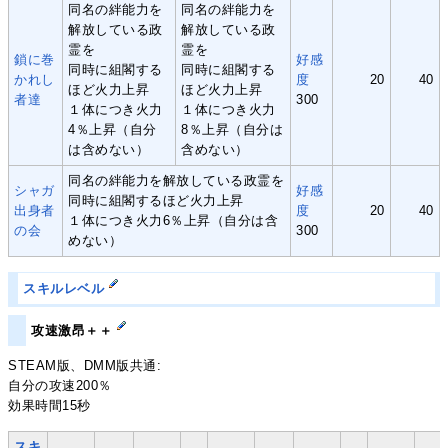
同名の絆能力を
同名の絆能力を
解放している政
解放している政
霊を
霊を
鎖に巻
好感
同時に組閣する
同時に組閣する
かれし
度
20
40
ほど火力上昇
ほど火力上昇
者達
300
１体につき火力
１体につき火力
4％上昇（自分
8％上昇（自分は
は含めない）
含めない）
同名の絆能力を解放している政霊を
シャガ
好感
同時に組閣するほど火力上昇
出身者
度
20
40
１体につき火力6％上昇（自分は含
の会
300
めない）
スキルレベル
攻速激昂＋＋
STEAM版、DMM版共通:
自分の攻速200％
効果時間15秒
スキ