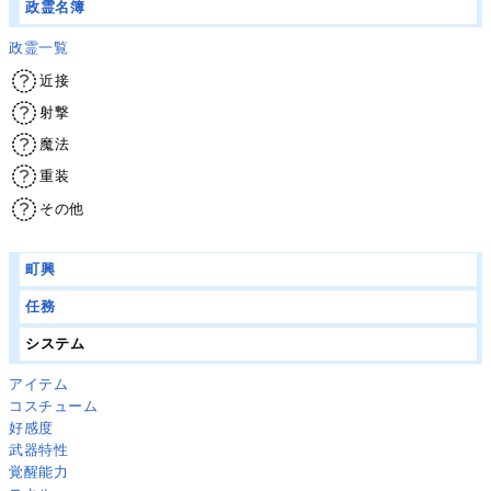
政霊名簿
政霊一覧
近接
射撃
魔法
重装
その他
町興
任務
システム
アイテム
コスチューム
好感度
武器特性
覚醒能力