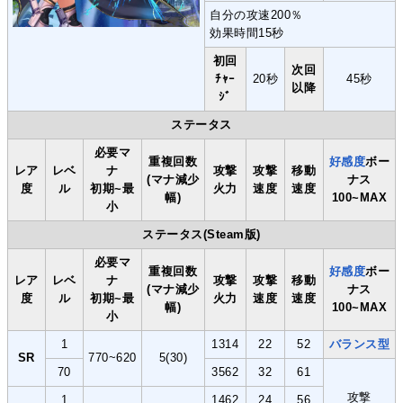
自分の攻速200％
効果時間15秒
初回
次回
ﾁｬｰ
20秒
45秒
以降
ｼﾞ
ステータス
必要マ
重複回数
好感度
ボー
レア
レベ
ナ
攻撃
攻撃
移動
(マナ減少
ナス
度
ル
初期~最
火力
速度
速度
幅)
100~MAX
小
ステータス(Steam版)
必要マ
重複回数
好感度
ボー
レア
レベ
ナ
攻撃
攻撃
移動
(マナ減少
ナス
度
ル
初期~最
火力
速度
速度
幅)
100~MAX
小
1
1314
22
52
バランス型
SR
770~620
5(30)
70
3562
32
61
攻撃
1
1462
24
56