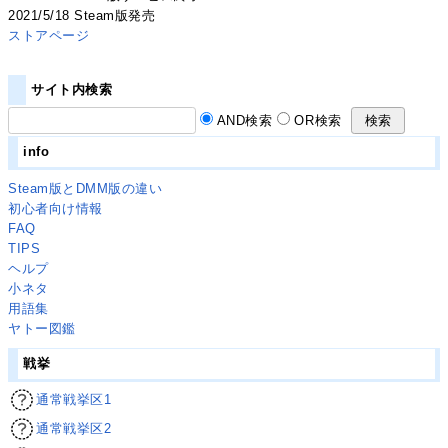
2021/5/18 Steam版発売
ストアページ
サイト内検索
AND検索
OR検索
info
Steam版とDMM版の違い
初心者向け情報
FAQ
TIPS
ヘルプ
小ネタ
用語集
ヤトー図鑑
戦挙
通常戦挙区1
通常戦挙区2