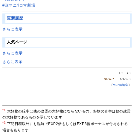
#政マニ4コマ劇場
更新履歴
さらに表示
人気ページ
さらに表示
さらに表示
T.
?
Y.
?
NOW.
?
TOTAL.
?
〔
MENU編集
〕
*1
大好物の緑字は他の政霊の大好物にならないもの、好物の青字は他の政霊
の大好物であるものを示しています
*2
下記日程以外にも臨時でEXP2倍もしくはEXP3倍ボーナスが付与される
場合もあります