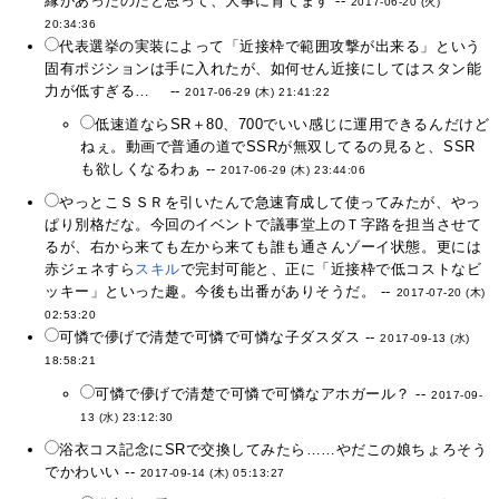
縁があったのだと思って、大事に育てます --
2017-06-20 (火)
20:34:36
代表選挙の実装によって「近接枠で範囲攻撃が出来る」という
固有ポジションは手に入れたが、如何せん近接にしてはスタン能
力が低すぎる… --
2017-06-29 (木) 21:41:22
低速道ならSR＋80、700でいい感じに運用できるんだけど
ねぇ。動画で普通の道でSSRが無双してるの見ると、SSR
も欲しくなるわぁ --
2017-06-29 (木) 23:44:06
やっとこＳＳＲを引いたんで急速育成して使ってみたが、やっ
ぱり別格だな。今回のイベントで議事堂上のＴ字路を担当させて
るが、右から来ても左から来ても誰も通さんゾーイ状態。更には
赤ジェネすら
スキル
で完封可能と、正に「近接枠で低コストなビ
ッキー」といった趣。今後も出番がありそうだ。 --
2017-07-20 (木)
02:53:20
可憐で儚げで清楚で可憐で可憐な子ダスダス --
2017-09-13 (水)
18:58:21
可憐で儚げで清楚で可憐で可憐なアホガール？ --
2017-09-
13 (水) 23:12:30
浴衣コス記念にSRで交換してみたら……やだこの娘ちょろそう
でかわいい --
2017-09-14 (木) 05:13:27