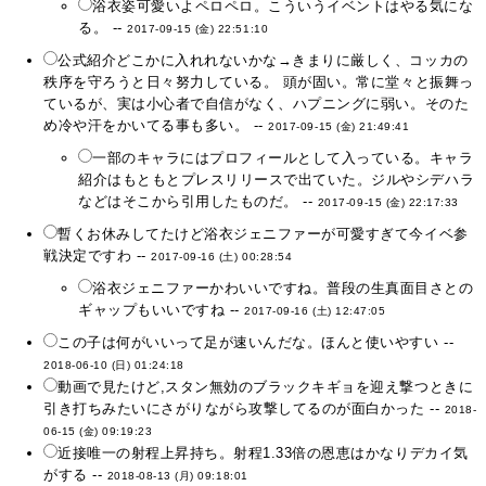
浴衣姿可愛いよペロペロ。こういうイベントはやる気にな
る。 --
2017-09-15 (金) 22:51:10
公式紹介どこかに入れれないかな→きまりに厳しく、コッカの
秩序を守ろうと日々努力している。 頭が固い。常に堂々と振舞っ
ているが、実は小心者で自信がなく、ハプニングに弱い。そのた
め冷や汗をかいてる事も多い。 --
2017-09-15 (金) 21:49:41
一部のキャラにはプロフィールとして入っている。キャラ
紹介はもともとプレスリリースで出ていた。ジルやシデハラ
などはそこから引用したものだ。 --
2017-09-15 (金) 22:17:33
暫くお休みしてたけど浴衣ジェニファーが可愛すぎて今イベ参
戦決定ですわ --
2017-09-16 (土) 00:28:54
浴衣ジェニファーかわいいですね。普段の生真面目さとの
ギャップもいいですね --
2017-09-16 (土) 12:47:05
この子は何がいいって足が速いんだな。ほんと使いやすい --
2018-06-10 (日) 01:24:18
動画で見たけど,スタン無効のブラックキギョを迎え撃つときに
引き打ちみたいにさがりながら攻撃してるのが面白かった --
2018-
06-15 (金) 09:19:23
近接唯一の射程上昇持ち。射程1.33倍の恩恵はかなりデカイ気
がする --
2018-08-13 (月) 09:18:01