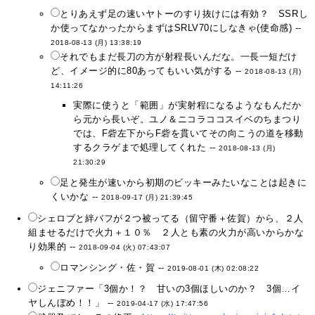
とりあえず足の速いヤトーのすり抜けには有効？ SSRし
か使ってなかったからまずはSRLV70にしなきゃ(使命感) --
2018-08-13 (月) 13:38:19
それでもまだ長刀の方が射程長いんだな。一長一短だけ
ど、イメージ的に80あってもいい気がする --
2018-08-13 (月)
14:11:26
実際に使うと「範囲」が実射程になるようなもんだか
ら元から長いぞ。ユノ＆ニコラココスイベのちまつり
では、F砦左下からF砦を貫いてその向こうの道を移動
するクラゲまで処理してくれた --
2018-08-13 (月)
21:30:29
足と発生が速いから初期のビッキーみたいなことは起きに
くいかな --
2018-09-17 (月) 21:39:45
シェロブと絆バフが２つ被ってる（留守番＋佐賀）から、２人
組ませるだけで火力＋１０％ ２人とも素の火力が高いからかな
り効果的 --
2018-09-04 (火) 07:43:07
ロマンシング・佐・賀 --
2019-08-01 (木) 02:08:22
ジェニファー「3個か！？ 甘いの3個ほしいのか？ 3個…イ
ヤしんぼめ！！」 --
2019-04-17 (水) 17:47:56