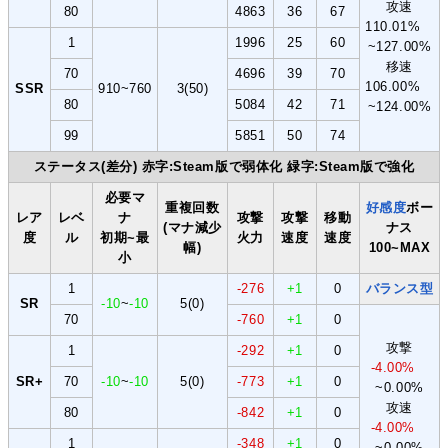
攻速
80
4863
36
67
110.01%
1
1996
25
60
~127.00%
移速
70
4696
39
70
106.00%
SSR
910~760
3(50)
80
5084
42
71
~124.00%
99
5851
50
74
ステータス(差分) 赤字:Steam版で弱体化 緑字:Steam版で強化
必要マ
重複回数
好感度
ボー
レア
レベ
ナ
攻撃
攻撃
移動
(マナ減少
ナス
度
ル
初期~最
火力
速度
速度
幅)
100~MAX
小
1
-276
+1
0
バランス型
SR
-10
~
-10
5(0)
70
-760
+1
0
攻撃
1
-292
+1
0
-4.00%
SR+
70
-10
~
-10
5(0)
-773
+1
0
~0.00%
攻速
80
-842
+1
0
-4.00%
1
-348
+1
0
~0.00%