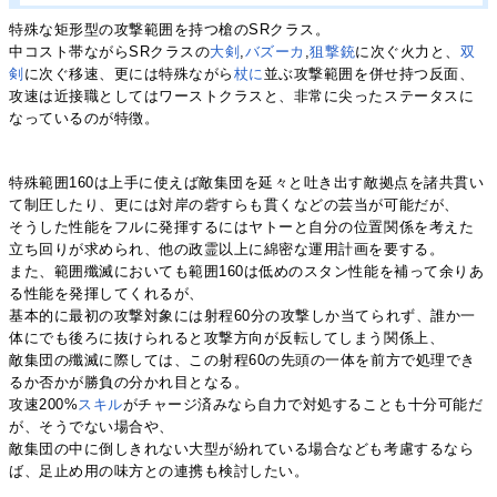
特殊な矩形型の攻撃範囲を持つ槍のSRクラス。
中コスト帯ながらSRクラスの
大剣
,
バズーカ
,
狙撃銃
に次ぐ火力と、
双
剣
に次ぐ移速、更には特殊ながら
杖
に
並ぶ攻撃範囲を併せ持つ反面、
攻速は近接職としてはワーストクラスと、非常に尖ったステータスに
なっているのが特徴。
特殊範囲160は上手に使えば敵集団を延々と吐き出す敵拠点を諸共貫い
て制圧したり、更には対岸の砦すらも貫くなどの芸当が可能だが、
そうした性能をフルに発揮するにはヤトーと自分の位置関係を考えた
立ち回りが求められ、他の政霊以上に綿密な運用計画を要する。
また、範囲殲滅においても範囲160は低めのスタン性能を補って余りあ
る性能を発揮してくれるが、
基本的に最初の攻撃対象には射程60分の攻撃しか当てられず、誰か一
体にでも後ろに抜けられると攻撃方向が反転してしまう関係上、
敵集団の殲滅に際しては、この射程60の先頭の一体を前方で処理でき
るか否かが勝負の分かれ目となる。
攻速200%
スキル
がチャージ済みなら自力で対処することも十分可能だ
が、そうでない場合や、
敵集団の中に倒しきれない大型が紛れている場合なども考慮するなら
ば、足止め用の味方との連携も検討したい。