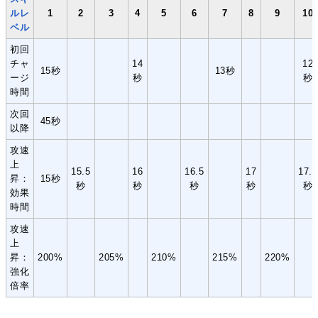
ルレ
1
2
3
4
5
6
7
8
9
10
ベル
初回
チャ
14
12
15秒
13秒
ージ
秒
秒
時間
次回
45秒
以降
攻速
上
15.5
16
16.5
17
17.5
昇：
15秒
秒
秒
秒
秒
秒
効果
時間
攻速
上
昇：
200%
205%
210%
215%
220%
強化
倍率