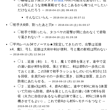
極端な話下限カンスト
好感度
700の可能性もあるので。他
にも同じような攻略案載せてるとこあるから俺つえーしたい
だけなんだろう --
2016-04-13 (水) 09:48:21
そんなにいらん --
2016-04-16 (土) 00:37:11
初手大剣B、割ったあと穴e --
2016-04-16 (土) 01:00:17
初手でB割ったら、タコベヤの迎撃が間に合わなくて砦取
り返されない？ --
2016-04-16 (土) 01:26:18
平均レベル34でノーマル★3安定してきたので。出撃は近接
x4、魔1、弓1。近接は大剣や剣が便利、弓と魔の射程は問わない
--
2016-06-13 (月) 12:34:14
１．近接（剣）１、弓１、魔１で砦Bを落とす。途中で足
の速い奴が村8を回収。落とす前に、剣は砦Bの一歩先に出
ておくと楽。この3体で初手ラッシュをしのいだら村10と11
を回収、全員穴eかその一歩前に置き、以降は放置。左上の
防衛にあたらせる。 --
2016-06-13 (月) 12:38:39
２．近接x3は村5、4、砦Aの順に。途中で村4に剣を1体置
いて穴dから防衛。砦Aを落としたら足の速い1体で村6を回
収（火力に自信があるなら砦は1体で落とし、村6に1体を待
機させてもよい）。これで砦Aから村6へモチベをつなぐ --
2016-06-13 (月) 12:42:53