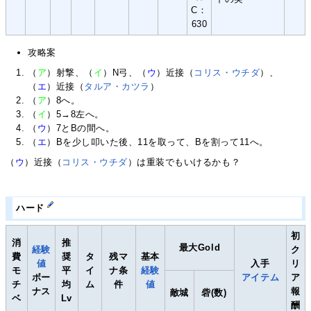
C：
630
攻略案
（
ア
）射撃、（
イ
）N弓、（
ウ
）近接（
コリス・ウチダ
）、
（
エ
）近接（
タルア・カツラ
）
（
ア
）8へ。
（
イ
）5→8左へ。
（
ウ
）7とBの間へ。
（
エ
）Bを少し叩いた後、11を取って、Bを割って11へ。
（
ウ
）近接（
コリス・ウチダ
）は重装でもいけるかも？
ハード
初
消
推
最大Gold
経験
ク
費
奨
タ
残マ
基本
値
入手
リ
モ
平
イ
ナ条
経験
ボー
アイテム
ア
チ
均
ム
件
値
ナス
報
敵城
砦(数)
ベ
Lv
酬