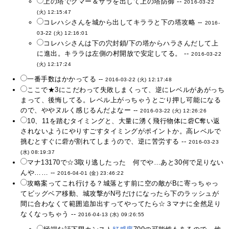
上の塔でクマー＆サラを出して上の塔防御 --
2016-03-22
(火) 12:15:47
コレハシさんを城から出してキララと下の塔攻略 --
2016-
03-22 (火) 12:16:01
コレハシさんは下の穴封鎖/下の塔からハラさんだして上
に進出。キララは左側の村開放で安定してる。 --
2016-03-22
(火) 12:17:24
一番手数はかかってる --
2016-03-22 (火) 12:17:48
ここで★3にこだわって失敗しまくって、逆にレベルがあがっち
まって、後悔してる。レベル上がっちゃうとごり押し可能になる
ので、ややヌルく感じるんだよなー --
2016-03-22 (火) 12:26:26
10、11を踏むタイミングと、大量に湧く飛行物体に砦C奪い返
されないようにやりすごすタイミングがポイントか。高レベルで
挑むとすぐに砦が割れてしまうので、逆に苦労する --
2016-03-23
(水) 08:19:37
マナ13170で☆3取り逃したった 何でや…あと30何で足りない
んや…… --
2016-04-01 (金) 23:46:22
攻略案ってこれ行ける？城落とす前に空の敵がBに寄っちゃっ
てビッグベア移動、城攻撃がN弓だけになったら下のラッシュが
間に合わなくて範囲追加出すってやってたら☆３マナに全然足り
なくなっちゃう --
2016-04-13 (水) 09:26:55