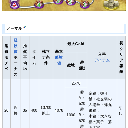
ノーマル
経
初
最大Gold
消
験
推
ク
費
値
奨
タ
残マ
基本
入手
リ
モ
ボ
平
イ
ナ条
経験
アイテム
ア
砦
チ
ー
均
ム
件
値
敵城
報
(数)
ベ
ナ
Lv
酬
ス
2670
砦
金箱：握り
A：
飯・社交場の
520
入場券・弾丸
近
13700
な
砦
20
35
400
4078
銀箱：
接
以上
し
1000
B：
木箱：大きな
520
福の菓子・落
砦
下の実