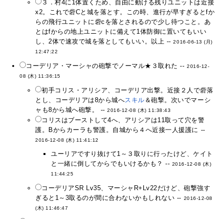
３．村4に1体置くため、自由に動ける残りユニットは近接
x2。これで砦Cと城を落とす。この時、進行が早すぎるとfか
らの飛行ユニットに砦cを落とされるので少し待つこと。あ
とはfからの地上ユニットに備えて1体防御に置いてもいい
し、2体で速攻で城を落としてもいい。以上 --
2016-06-13 (月)
12:47:22
コーデリア・マーシャの砲撃でノーマル★３取れた --
2016-12-
08 (木) 11:36:15
初手コリス・アリシア、コーデリア出撃。近接２人で砦落
とし、コーデリアは8から城へ
スキル
＆砲撃。次いでマーシ
ャも8から城へ砲撃。 --
2016-12-08 (木) 11:38:43
コリスはブーストして4へ、アリシアは11取って穴を警
護。Bからカーラも警護。自城から４へ近接一人援護に --
2016-12-08 (木) 11:41:12
ユーリアですり抜けて1～３取りに行ったけど、ケイト
と一緒に倒してからでもいけるかも？ --
2016-12-08 (木)
11:44:25
コーデリアSR Lv35、マーシャR+Lv22だけど、砲撃強す
ぎると1～3取るのが間に合わないかもしれない --
2016-12-08
(木) 11:46:47