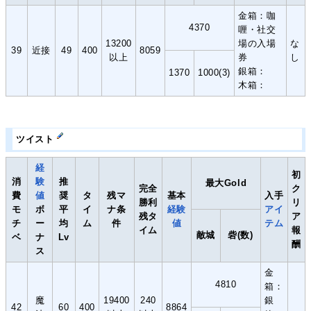
金箱：咖
4370
喱・社交
13200
場の入場
な
39
近接
49
400
8059
以上
券
し
銀箱：
1370
1000(3)
木箱：
ツイスト
経
初
消
験
推
最大Gold
完全
ク
費
値
奨
タ
残マ
基本
入手
勝利
リ
モ
ボ
平
イ
ナ条
経験
アイ
残タ
ア
チ
ー
均
ム
件
値
テム
イム
報
敵城
砦(数)
ベ
ナ
Lv
酬
ス
金
4810
箱：
魔
19400
240
銀
42
60
400
8864