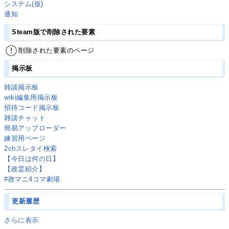
システム(仮)
通知
Steam版で削除された要素
削除された要素のページ
掲示板
雑談掲示板
wiki編集用掲示板
招待コード掲示板
雑談チャット
簡易アップローダー
練習用ページ
2chスレタイ検索
【今日は何の日】
【政霊紹介】
#政マニ4コマ劇場
更新履歴
さらに表示