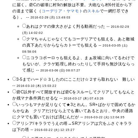
に届く。砦Cの破壊に村9の解放は不要。大砲なら村6付近から下
の道まで届く（
コーデリア・ヤマモト
の
スキル
で一網打尽でき
る）。 --
2016-02-29 (月) 13:49:03
あれはクマの偉大さがよく判る動画だった --
2016-02-29
(月) 14:02:02
クマちゃんじゃなくてもコーデリアでも狙える、あと敵城
の真下あたりからならカトーでも狙える --
2016-03-05 (土)
08:58:06
ニコラコポーロゥも狙えるよ、まぁ攻城に向いてるわけで
もないが、クラゲ処理し終わったりして手持ち無沙汰ならっ
て感じ --
2016-03-06 (日) 08:07:27
3-5までハード☆３したのにここだけ☆２すら取れない 難しい
--
2016-03-10 (木) 15:03:22
砦C以外すべて開放すれば砦Cをスルーしてクリアしてもなんと
か残マナ条件満たせるな --
2016-03-17 (木) 07:43:26
いっつもマナが足りなくて★3とれん。SR+ばかりで固めてるか
らかなあ クリアだけなら上でも書いてあるとおり、中央の通路
にクマでも置いておけば済むんだが --
2016-03-22 (火) 12:04:35
アリシア/キララでうえの塔→SRアリシアは穴をふさぐキララ
は下の塔 --
2016-03-22 (火) 12:15:27