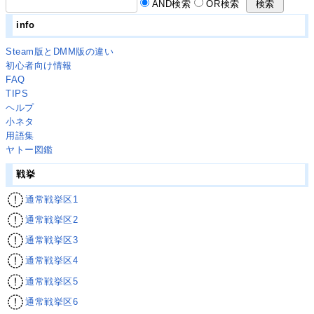
AND検索
OR検索
info
Steam版とDMM版の違い
初心者向け情報
FAQ
TIPS
ヘルプ
小ネタ
用語集
ヤトー図鑑
戦挙
通常戦挙区1
通常戦挙区2
通常戦挙区3
通常戦挙区4
通常戦挙区5
通常戦挙区6