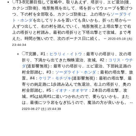
T3-B完勝目指して攻略中。取りあえず、塔折り、エビ退治(後、
カクシゴ防衛)、地形無視を出して、塔を折ってウェーブを繋げつ
つ、下の村を全部取る。カクシゴ防衛は、上の塔から
ソーダライ
ト・ホンダ
を出してリトルを置いても良いかも。折った塔から一
人ずつ出して、右の村を踏んでいく。地形無視と上塔出撃とで右
上の塔折りと村踏み。最初の塔折りと下塔出撃とで攻城。まで考
えた。時間が無いので、次のボーナス日に続く。 --
2020-05-19 (火)
23:44:34
T完勝。#1：
ヒラリィ・イトウ
：最寄りの塔折り、次の塔
折り、下渦から出てきた蜘蛛退治、攻城。#2：
コリス・ウチ
ダ
(道影響無視)：最寄りの塔折り、エビ退治、下部鈍足路の
村全部踏む。#3：
ソーダライト・ホンダ
：最初の塔出撃、放
置。#4：
ケリア・モチヅキ
(道影響無視)：最初の塔出撃、最
寄りの鈍足路に1歩踏み込んで魚退治、右上の塔折り、奥の
村全部踏む。#5：
イオナ・オオヤマ
：2本目の塔出撃、攻
城。#5は結局#1に追いつかれたので、要らないかも。また
は、最後にツラ岩をなぎ払うので、魔法の方が良いかも。 --
2020-06-27 (土) 15:44:39