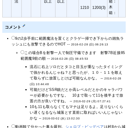
法
以上
以上
箱：
木
1210
1200(3)
箱：
コメント
9の2歩手前に範囲魔法を置くとクラゲ一掃でき下からの雑魚ラ
ッシュにも攻撃できるのでHOT --
2016-02-28 (日) 06:26:13
この場合Bを射撃一人で制圧守備できます 射撃7B近接85
範囲魔9前の順 --
2016-02-28 (日) 08:45:53
流石に右上ソロだとタコと目玉が重なったタイミング
で抜かれるんじゃね？と思ったが、１０・１１を敢え
て取らずに放置しとけば可能なんかな。 --
2016-02-28
(日) 10:44:48
可能だけどSSR銃だとか高レベルだとかのキャラパワ
ーが必要かもですな。 10まで取って11を後半まで放
置の方が良いですね。 --
2016-02-29 (月) 07:27:41
10も11も取らなくてもマナは足りるよ。足りないくら
い遅くなるなら城落とす直前に取ればいいんじゃない
かな --
2016-03-02 (水) 13:02:30
動画観て分かった事を羅列。
シェロブ・ビッグベア
は村8から城