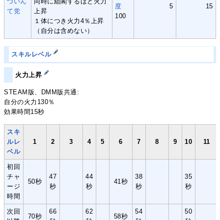
ついん
同時に組閣するほど火力
度
5
15
て党
上昇
100
１体につき火力4％上昇
（自分は含めない）
スキルレベル
火力上昇
STEAM版、DMM版共通:
自分の火力130％
効果時間15秒
スキ
ルレ
1
2
3
4
5
6
7
8
9
10
11
ベル
初回
チャ
47
44
38
35
50秒
41秒
ージ
秒
秒
秒
秒
時間
次回
66
62
54
50
70秒
58秒