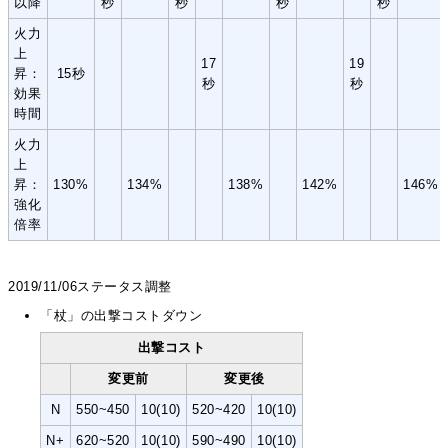
以降
秒
秒
秒
秒
火力
上
17
19
昇：
15秒
秒
秒
効果
時間
火力
上
昇：
130%
134%
138%
142%
146%
強化
倍率
2019/11/06ステータス調整
「杖」の出撃コストダウン
出撃コスト
変更前
変更後
N
550~450
10(10)
520~420
10(10)
N+
620~520
10(10)
590~490
10(10)