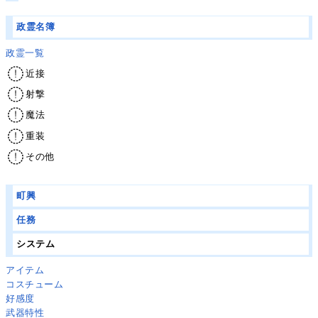
政霊名簿
政霊一覧
近接
射撃
魔法
重装
その他
町興
任務
システム
アイテム
コスチューム
好感度
武器特性