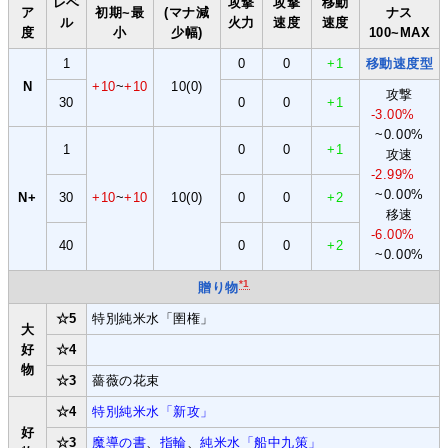
レベ
攻撃
攻撃
移動
ア
初期~最
(マナ減
ナス
ル
火力
速度
速度
度
小
少幅)
100~MAX
1
0
0
+1
移動速度型
N
+10
~
+10
10(0)
攻撃
30
0
0
+1
-3.00%
~0.00%
1
0
0
+1
攻速
-2.99%
~0.00%
N+
30
+10
~
+10
10(0)
0
0
+2
移速
-6.00%
40
0
0
+2
~0.00%
*1
贈り物
☆5
特別純米水「圉権」
大
好
☆4
物
☆3
薔薇の花束
☆4
特別純米水「新攻」
好
☆3
魔導の書
、
指輪
、
純米水「船中九策」