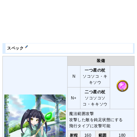
スペック
装備
一つ星の杖
N
ソコソコ・キ
キソウ
二つ星の杖
N+
ソコソコソ
コ・キキソウ
魔法範囲攻撃
攻撃した敵を鈍足状態にする
飛行タイプに攻撃可能
射程
160
範囲
180