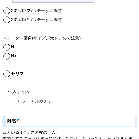
2019/02/27ステータス調整
2017/05/17ステータス調整
ステータス画像(サイズが大きいので注意)
N
N+
セリフ
入手方法
ノーマルガチャ
雑感
四人いるNクラスの杖の一人。
中でも本ユニットは移速に特化しており…といっても、それはあくま