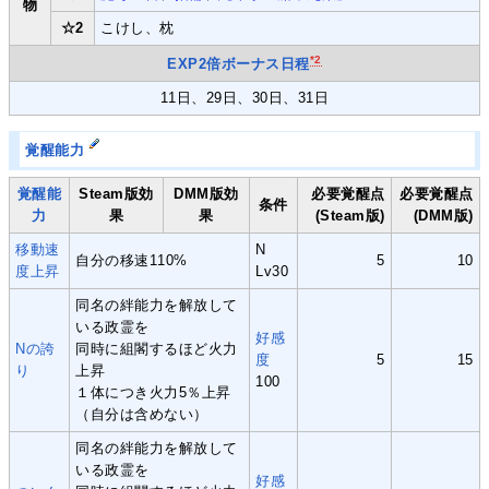
物
☆2
こけし、枕
*2
EXP2倍ボーナス日程
11日、29日、30日、31日
覚醒能力
覚醒能
Steam版効
DMM版効
必要覚醒点
必要覚醒点
条件
力
果
果
(Steam版)
(DMM版)
移動速
N
自分の移速110%
5
10
度上昇
Lv30
同名の絆能力を解放して
いる政霊を
好感
Nの誇
同時に組閣するほど火力
度
5
15
り
上昇
100
１体につき火力5％上昇
（自分は含めない）
同名の絆能力を解放して
いる政霊を
好感