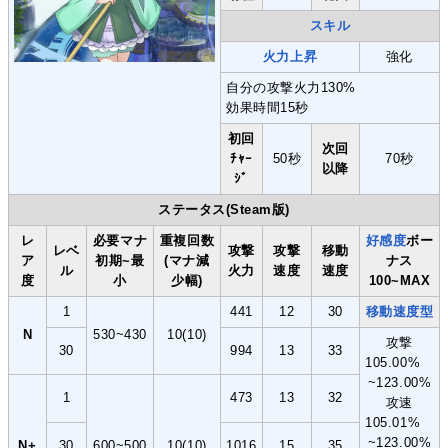
スキル
火力上昇
強化
自分の攻撃火力130%
効果時間15秒
初回
次回
ﾁｬｰ
50秒
70秒
以降
ｼﾞ
ステータス(Steam版)
レ
必要マナ
重複回数
好感度
ボー
レベ
攻撃
攻撃
移動
ア
初期~最
(マナ減
ナス
ル
火力
速度
速度
度
小
少幅)
100~MAX
1
441
12
30
移動速度型
N
530~430
10(10)
攻撃
30
994
13
33
105.00%
~123.00%
1
473
13
32
攻速
105.01%
~123.00%
N+
30
600~500
10(10)
1016
15
35