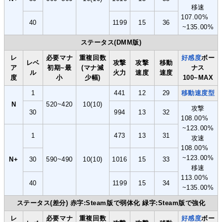
移速
107.00%
40
1199
15
36
~135.00%
ステータス(DMM版)
レ
必要マナ
重複回数
好感度
ボー
レベ
攻撃
攻撃
移動
ア
初期~最
(マナ減
ナス
ル
火力
速度
速度
度
小
少幅)
100~MAX
1
441
12
29
移動速度型
N
520~420
10(10)
攻撃
30
994
13
32
108.00%
~123.00%
1
473
13
31
攻速
108.00%
~123.00%
N+
30
590~490
10(10)
1016
15
33
移速
113.00%
40
1199
15
34
~135.00%
ステータス(差分) 赤字:Steam版で弱体化 緑字:Steam版で強化
レ
必要マナ
重複回数
好感度
ボー