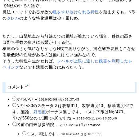
でN杖の中での話で、
魔法ユニットであるが故の
敵をすり抜けられる特性
を踏まえても、N弓
の
クレハ
のような特化運用は少々厳しめ。
ただし、出撃地点から前線までの距離が離れている場合、移速の高さ
は即ち手数の多さにも繋がりうる他、
移速の低さが気になりがちなN杖でありながら、拠点解放要員もこなせ
る最低限の性能があるのは他にはない強みなので、
そうした特性を生かせれば、
レベルが上限に達した政霊を利用したレ
ベリング
などでも活躍の機会はあるだろう。
コメント
かわいい --
2016-02-09 (火) 02:37:45
NのLv30のステータスは攻撃911、攻撃速度13、移動速度32で
す。無論、
好感度
ボーナス無しです。コスト下限はNが470、
N+が550なので1回で-10ですね --
2016-02-11 (木) 16:35:40
名前の由来は参議院 --
2016-02-14 (日) 16:50:22
ミス、司法です --
2016-02-14 (日) 16:50:50