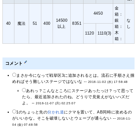
金
4450
箱：
14500
銀
な
40
魔法
51
400
8351
以上
箱：
し
木
1120
1110(3)
箱：
コメント
まさか今になって戦挙区3に追加されるとは。流石に手順さえ掴
めればそう難しいステージではないな --
2016-11-02 (水) 17:58:48
あれっ？こんなところにステージあったっけ？って思って
たら、最近追加されたのね。どうりで見覚えがないハズだ
よ。 --
2016-11-07 (月) 02:25:07
1のちょっと先の
分かれ道
にクマを置いて、AB同時に攻めるの
がいいかな。そこを破壊しないとウェーブが通らない --
2016-11-
04 (金) 07:48:58