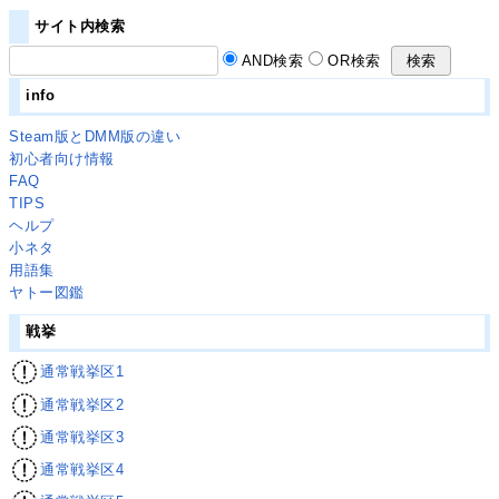
サイト内検索
AND検索
OR検索
info
Steam版とDMM版の違い
初心者向け情報
FAQ
TIPS
ヘルプ
小ネタ
用語集
ヤトー図鑑
戦挙
通常戦挙区1
通常戦挙区2
通常戦挙区3
通常戦挙区4