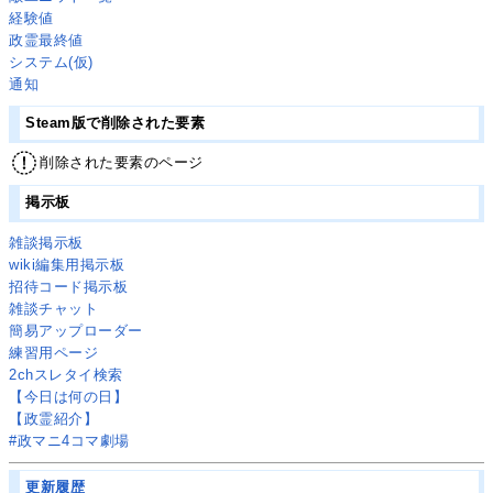
経験値
政霊最終値
システム(仮)
通知
Steam版で削除された要素
削除された要素のページ
掲示板
雑談掲示板
wiki編集用掲示板
招待コード掲示板
雑談チャット
簡易アップローダー
練習用ページ
2chスレタイ検索
【今日は何の日】
【政霊紹介】
#政マニ4コマ劇場
更新履歴