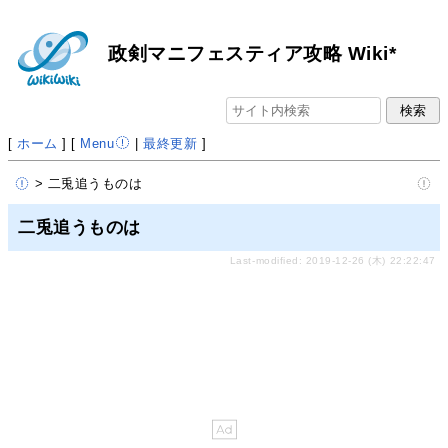
政剣マニフェスティア攻略 Wiki*
[
ホーム
] [
Menu
|
最終更新
]
> 二兎追うものは
二兎追うものは
Last-modified: 2019-12-26 (木) 22:22:47