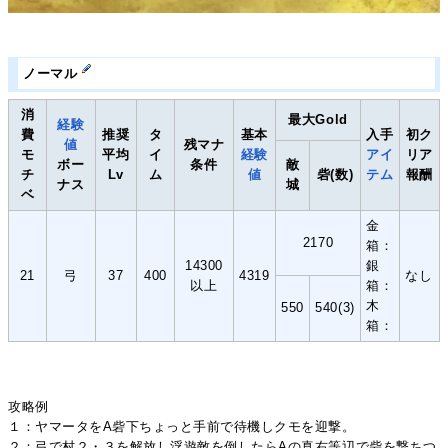
ノーマル
消
最大Gold
経験
費
推奨
タ
基本
入手
初ク
値
残マナ
モ
平均
イ
経験
アイ
リア
ボー
条件
敵
チ
Lv
ム
値
砦(数)
テム
報酬
ナス
城
ベ
金
2170
箱：
14300
銀
21
弓
37
400
4319
なし
以上
箱：
木
550
540(3)
箱：
攻略例
１：ヤマータをA砦下ちょっと手前で待機しクモを迎撃。
２：弓で村２・３を解放し浮遊敵を倒したらAの真右等辺で砦を撃ちつ