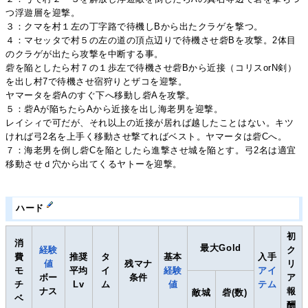
つ浮遊層を迎撃。
３：クマを村１左の丁字路で待機しBから出たクラゲを撃つ。
４：マセッタで村５の左の道の頂点辺りで待機させ砦Bを攻撃。2体目
のクラゲが出たら攻撃を中断する事。
砦を陥としたら村７の１歩左で待機させ砦Bから近接（コリスorN剣）
を出し村7で待機させ宿狩りとザコを迎撃。
ヤマータを砦Aのすぐ下へ移動し砦Aを攻撃。
５：砦Aが陥ちたらAから近接を出し海老男を迎撃。
レイシィで可だが、それ以上の近接が居れば越したことはない。キツ
ければ弓2名を上手く移動させ撃てればベスト。ヤマータは砦Cへ。
７：海老男を倒し砦Cを陥としたら進撃させ城を陥とす。弓2名は適宜
移動させｄ穴から出てくるヤトーを迎撃。
ハード
初
消
最大Gold
経験
ク
費
推奨
タ
基本
入手
値
残マナ
リ
モ
平均
イ
経験
アイ
ボー
条件
ア
チ
Lv
ム
値
テム
ナス
報
敵城
砦(数)
ベ
酬