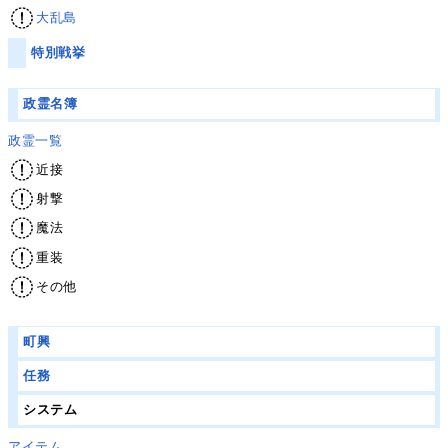
大乱島
特別戦挙
政霊名簿
政霊一覧
近接
射撃
魔法
重装
その他
町興
任務
システム
アイテム