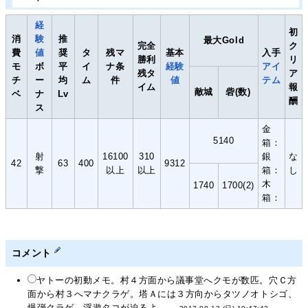
経
初
消
験
推
最大Gold
完全
ク
費
値
奨
タ
残マ
基本
入手
勝利
リ
モ
ボ
平
イ
ナ条
経験
アイ
残タ
ア
チ
ー
均
ム
件
値
テム
イム
報
敵城
砦(数)
ベ
ナ
Lv
酬
ス
金
5140
箱：
射
16100
310
銀
な
42
63
400
9312
撃
以上
以上
箱：
し
木
1740
1700(2)
箱：
コメント
ヤトーの初動メモ。村４方面から議事堂へクモが数匹。穴Ｃ方
面から村３へマナクラゲ。塔Ａには３方向からタツノオトシゴ、
爆弾クラゲ、浮遊タコが迫るよ。 --