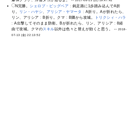
2017-08-13 (日) 19:47:42
N完勝。
シェロブ・ビッグベア
: 鈍足路に1歩踏み込んでA折
り。
リン・ハヤシ
、
アリシア・ヤマータ
: A折り。Aが折れたら、
リン、アリシア : B折り。クマ : B隣から攻城。
トリクシィ・ハラ
: A出撃してそのまま防衛。Bが折れたら、リン、アリシア : 8経
由で攻城。クマの
スキル
以外は色々と替えが効くと思う。 --
2018-
07-13 (金) 22:13:52