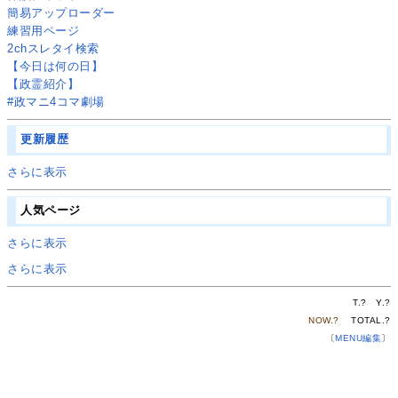
簡易アップローダー
練習用ページ
2chスレタイ検索
【今日は何の日】
【政霊紹介】
#政マニ4コマ劇場
更新履歴
さらに表示
人気ページ
さらに表示
さらに表示
T.
?
Y.
?
NOW.
?
TOTAL.
?
〔
MENU編集
〕