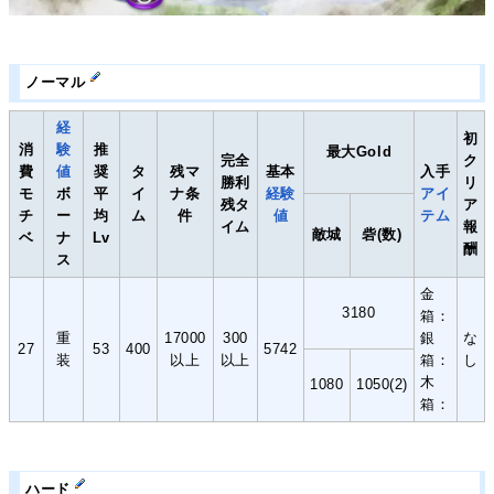
ノーマル
経
初
消
験
推
最大Gold
完全
ク
費
値
奨
タ
残マ
基本
入手
勝利
リ
モ
ボ
平
イ
ナ条
経験
アイ
残タ
ア
チ
ー
均
ム
件
値
テム
イム
報
敵城
砦(数)
ベ
ナ
Lv
酬
ス
金
3180
箱：
重
17000
300
銀
な
27
53
400
5742
装
以上
以上
箱：
し
木
1080
1050(2)
箱：
ハード