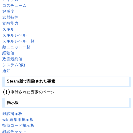
コスチューム
好感度
武器特性
覚醒能力
スキル
スキルレベル
スキルレベル一覧
敵ユニット一覧
経験値
政霊最終値
システム(仮)
通知
Steam版で削除された要素
削除された要素のページ
掲示板
雑談掲示板
wiki編集用掲示板
招待コード掲示板
雑談チャット