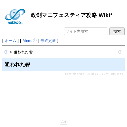
政剣マニフェスティア攻略 Wiki*
[
ホーム
] [
Menu
|
最終更新
]
> 狙われた砦
狙われた砦
Last-modified: 2020-02-01 (土) 10:19:57