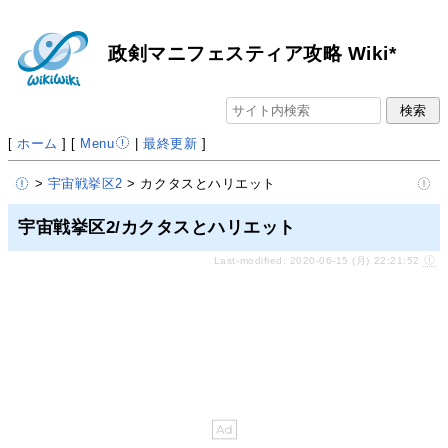
政剣マニフェスティア攻略 Wiki*
[
ホーム
] [
Menu
|
最終更新
]
>
宇宙戦挙区2
> カクタスとハリエット
宇宙戦挙区2/カクタスとハリエット
Last-modified: 2020-06-15 (月) 22:21:52