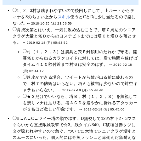
1、2、3村は踏まれやすいので後回しにして、上ルートからテ
ィナを3のちょい上から
スキル
使うとCとDに少し当たるので楽に
なった --
2018-10-25 (木) 23:56:59
育成次第とはいえ、一気に攻め込むことで、塔Ｃ周辺のシニア
クラゲ大量と塔Ｄからのヨステビトまでには塔Ｃと塔Ｄを落とせ
る。 --
2019-02-18 (月) 05:43:52
村（１，２，３）は農具と穴Ｆ封鎖用のだれかで守る。開
幕塔Ｂから出るカラクロイドに対しては、盾で時間を稼げば
タイム４１０秒付近まで村６は安全のはず。 --
2019-02-18
(月) 05:44:17
速攻ができる場合、ツイートから敵が出る前に終わるの
で、村７の防衛はいらない。塔Ａも被害は少ないので対空キ
ャラもいらない。 --
2019-02-18 (月) 05:44:40
★３だけでいいなら、塔Ｂ，村（１，２，３）を無視して
も残りマナは足りる。塔ＡＣＤを速やかに折れるアタッカー
が２名ほど欲しい印象です。 --
2019-02-18 (月) 05:45:06
B→A→C→ツイー塔の順で壊す、D無視して12の右下2～3マス
ぐらいから直接敵城攻撃で☆3。残タイム340。C破壊は赤タツに
タゲ吸われやすいので急ぐ。ついでに大地でシニアクラゲ壊すと
スムーズにいった。個人的には奇魚ラッシュと赤死んだ魚耐えな