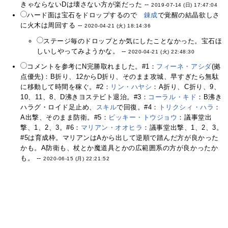
きゃならないDは壊さない方が楽だった --
2019-07-14 (日) 17:47:04
ハード面は宝石をドロップするので
錬成
で覚醒の結晶欲しさ
に火木は周回する --
2020-04-21 (火) 18:14:36
ステージ毎のドロップとか気にしたことなかった。宝石ほ
しいしやってみようかな。 --
2020-04-21 (火) 22:48:30
コメントを参考にN完勝取れました。#1：
フィーネ・アシダ
(拠
点優先)：B折り、12からD折り、そのまま攻城、早すぎたら無駄
に移動して時間を稼ぐ。#2：
リン・ハヤシ
：A折り、C折り、9、
10、11、8、D沸きヨステビト退治。#3：
コーラル・キド
：B沸き
ハラグ・ロイド足止め、
スキル
で回復。#4：
トリクシィ・ハラ
：
A出撃、そのまま防衛。#5：
ビッキー・トウジョウ
：議事堂出
撃、1、2、3。#6：
マリアン・オオヒラ
：議事堂出撃、1、2、3。
#5は育成枠。マリアンはAから出して逆順で踏んだ方が良かった
かも。A防衛も、杖とか魔道具とかの広範囲系の方が良かったか
も。 --
2020-06-15 (月) 22:21:52