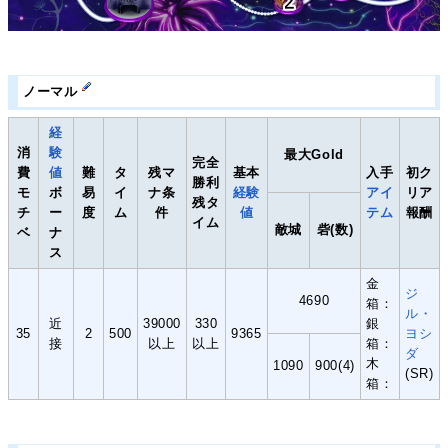
ノーマル
経
消
験
最大Gold
完全
費
値
難
タ
残マ
基本
入手
初ク
勝利
モ
ボ
易
イ
ナ条
経験
アイ
リア
残タ
チ
ー
度
ム
件
値
テム
報酬
イム
敵城
砦(数)
ベ
ナ
ス
金
ジ
4690
箱：
ル・
近
39000
330
銀
35
2
500
9365
ヨシ
接
以上
以上
箱：
ダ
木
1090
900(4)
(SR)
箱：