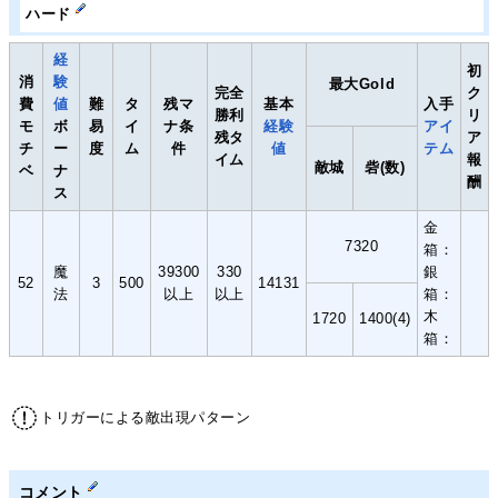
ハード
経
初
消
験
最大Gold
完全
ク
費
値
難
タ
残マ
基本
入手
勝利
リ
モ
ボ
易
イ
ナ条
経験
アイ
残タ
ア
チ
ー
度
ム
件
値
テム
イム
報
敵城
砦(数)
ベ
ナ
酬
ス
金
7320
箱：
魔
39300
330
銀
52
3
500
14131
法
以上
以上
箱：
木
1720
1400(4)
箱：
トリガーによる敵出現パターン
コメント