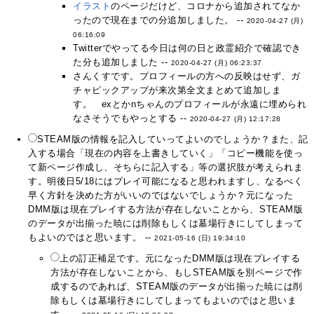
イラスト
のページだけど、コロナから追加されてなか
ったので現在までの分追加しました。 --
2020-04-27 (月)
06:16:09
Twitterでやってる今日は何の日と政霊紹介で確認でき
た分も追加しました --
2020-04-27 (月) 06:23:37
さんくすです。プロフィールの方への反映はせず、ガ
チャピックアップが来次第全文まとめて追加しま
す。 exとかnちゃんのプロフィールが永遠に埋められ
なさそうでもやっとする --
2020-04-27 (月) 12:17:28
STEAM版の情報を記入していってよいのでしょうか？また、記
入する場合「現在の内容を上書きしていく」「コピー機能を使っ
て新ページ作成し、そちらに記入する」等の選択肢が考えられま
す。明後日5/18にはプレイ可能になると思われますし、なるべく
早く方針を決めた方がいいのではないでしょうか？元になった
DMM版は現在プレイする方法が存在しないことから、STEAM版
のデータが出揃った暁には削除もしくは墓場行きにしてしまって
もよいのではと思います。 --
2021-05-16 (日) 19:34:10
上の訂正補足です。元になったDMM版は現在プレイする
方法が存在しないことから、もしSTEAM版を別ページで作
成するのであれば、STEAM版のデータが出揃った暁には削
除もしくは墓場行きにしてしまってもよいのではと思いま