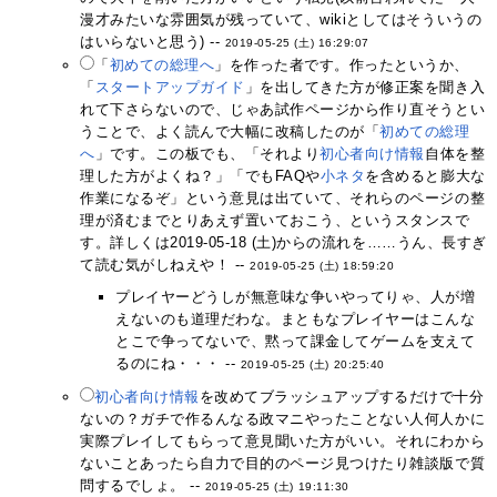
漫才みたいな雰囲気が残っていて、wikiとしてはそういうの
はいらないと思う) --
2019-05-25 (土) 16:29:07
「
初めての総理へ
」を作った者です。作ったというか、
「
スタートアップガイド
」を出してきた方が修正案を聞き入
れて下さらないので、じゃあ試作ページから作り直そうとい
うことで、よく読んで大幅に改稿したのが「
初めての総理
へ
」です。この板でも、「それより
初心者向け情報
自体を整
理した方がよくね？」「でもFAQや
小ネタ
を含めると膨大な
作業になるぞ」という意見は出ていて、それらのページの整
理が済むまでとりあえず置いておこう、というスタンスで
す。詳しくは2019-05-18 (土)からの流れを……うん、長すぎ
て読む気がしねえや！ --
2019-05-25 (土) 18:59:20
プレイヤーどうしが無意味な争いやってりゃ、人が増
えないのも道理だわな。まともなプレイヤーはこんな
とこで争ってないで、黙って課金してゲームを支えて
るのにね・・・ --
2019-05-25 (土) 20:25:40
初心者向け情報
を改めてブラッシュアップするだけで十分
ないの？ガチで作るんなる政マニやったことない人何人かに
実際プレイしてもらって意見聞いた方がいい。それにわから
ないことあったら自力で目的のページ見つけたり雑談版で質
問するでしょ。 --
2019-05-25 (土) 19:11:30