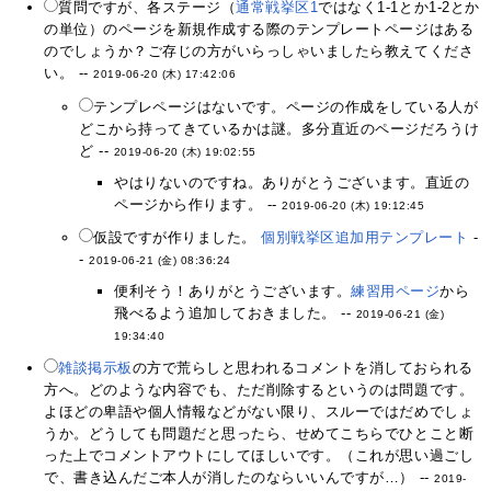
質問ですが、各ステージ（
通常戦挙区1
ではなく1-1とか1-2とか
の単位）のページを新規作成する際のテンプレートページはある
のでしょうか？ご存じの方がいらっしゃいましたら教えてくださ
い。 --
2019-06-20 (木) 17:42:06
テンプレページはないです。ページの作成をしている人が
どこから持ってきているかは謎。多分直近のページだろうけ
ど --
2019-06-20 (木) 19:02:55
やはりないのですね。ありがとうございます。直近の
ページから作ります。 --
2019-06-20 (木) 19:12:45
仮設ですが作りました。
個別戦挙区追加用テンプレート
-
-
2019-06-21 (金) 08:36:24
便利そう！ありがとうございます。
練習用ページ
から
飛べるよう追加しておきました。 --
2019-06-21 (金)
19:34:40
雑談掲示板
の方で荒らしと思われるコメントを消しておられる
方へ。どのような内容でも、ただ削除するというのは問題です。
よほどの卑語や個人情報などがない限り、スルーではだめでしょ
うか。どうしても問題だと思ったら、せめてこちらでひとこと断
った上でコメントアウトにしてほしいです。（これが思い過ごし
で、書き込んだご本人が消したのならいいんですが…） --
2019-