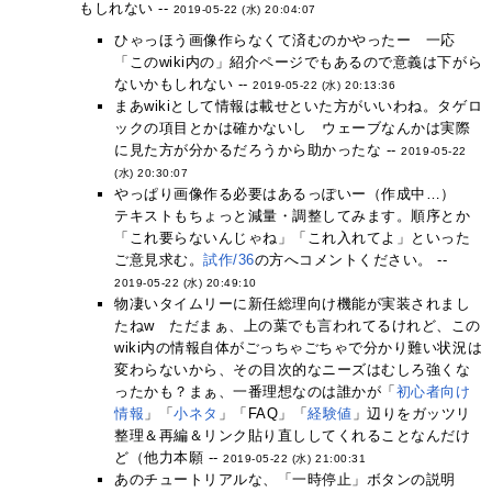
もしれない --
2019-05-22 (水) 20:04:07
ひゃっほう画像作らなくて済むのかやったー 一応
「このwiki内の」紹介ページでもあるので意義は下がら
ないかもしれない --
2019-05-22 (水) 20:13:36
まあwikiとして情報は載せといた方がいいわね。タゲロ
ックの項目とかは確かないし ウェーブなんかは実際
に見た方が分かるだろうから助かったな --
2019-05-22
(水) 20:30:07
やっぱり画像作る必要はあるっぽいー（作成中…）
テキストもちょっと減量・調整してみます。順序とか
「これ要らないんじゃね」「これ入れてよ」といった
ご意見求む。
試作/36
の方へコメントください。 --
2019-05-22 (水) 20:49:10
物凄いタイムリーに新任総理向け機能が実装されまし
たねw ただまぁ、上の葉でも言われてるけれど、この
wiki内の情報自体がごっちゃごちゃで分かり難い状況は
変わらないから、その目次的なニーズはむしろ強くな
ったかも？まぁ、一番理想なのは誰かが「
初心者向け
情報
」「
小ネタ
」「FAQ」「
経験値
」辺りをガッツリ
整理＆再編＆リンク貼り直ししてくれることなんだけ
ど（他力本願 --
2019-05-22 (水) 21:00:31
あのチュートリアルな、「一時停止」ボタンの説明