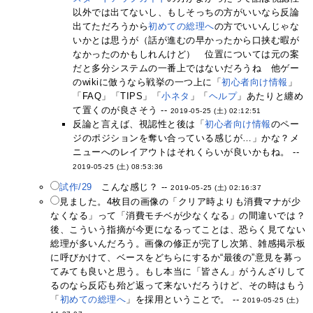
以外では出てないし、もしそっちの方がいいなら反論
出てただろうから
初めての総理へ
の方でいいんじゃな
いかとは思うが（話が進むの早かったから口挟む暇が
なかったのかもしれんけど） 位置については元の案
だと多分システムの一番上ではないだろうね 他ゲー
のwikiに倣うなら戦挙の一つ上に「
初心者向け情報
」
「FAQ」「TIPS」「
小ネタ
」「
ヘルプ
」あたりと纏め
て置くのが良さそう --
2019-05-25 (土) 02:12:51
反論と言えば、視認性と後は「
初心者向け情報
のペー
ジのポジションを奪い合っている感じが…」かな？メ
ニューへのレイアウトはそれくらいが良いかもね。 --
2019-05-25 (土) 08:53:36
試作/29
こんな感じ？ --
2019-05-25 (土) 02:16:37
見ました。4枚目の画像の「クリア時よりも消費マナが少
なくなる」って「消費モチベが少なくなる」の間違いでは？
後、こういう指摘が今更になるってことは、恐らく見てない
総理が多いんだろう。画像の修正が完了し次第、雑感掲示板
に呼びかけて、ベースをどちらにするか“最後の”意見を募っ
てみても良いと思う。もし本当に「皆さん」がうんざりして
るのなら反応も殆ど返って来ないだろうけど、その時はもう
「
初めての総理へ
」を採用ということで。 --
2019-05-25 (土)