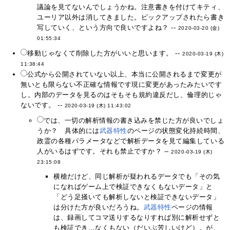
議論を見てないんでしょうかね。注意書きを付けてキティ、
ユーリア以外は消してきました。ピックアップされたら書き
写していく、という方向で良いですよね？ --
2020-03-20 (金)
01:55:34
移動じゃなくて削除した方がいいと思います。 --
2020-03-19 (木)
11:38:44
公式から公開されていない以上、本当に公開されるまで変更が
無いとも限らない不正確な情報です現に変更があったみたいです
し。内部のデータを見るのはそもそも規約違反だし、倫理的じゃ
ないです。 --
2020-03-19 (木) 11:43:02
では、一切の解析情報の書き込みを禁じた方が良いでしょ
うか？ 具体的には
武器特性
のページの状態変化持続時間、
政霊の各種パラメータなどで解析データを見て編集している
人がいるはずです。それも禁止ですか？ --
2020-03-19 (木)
23:15:08
横槍だけど、同じ解析が疑われるデータでも「その気
になればゲーム上で検証できなくもないデータ」と
「どう足掻いても解析しないと検証できないデータ」
は分けた方が良いだろうね。
武器特性
ページの情報
は、録画してコマ送りするなりすれば別に解析せずと
も検証でき…なくもない（だいぶ苦しいけど）。が、