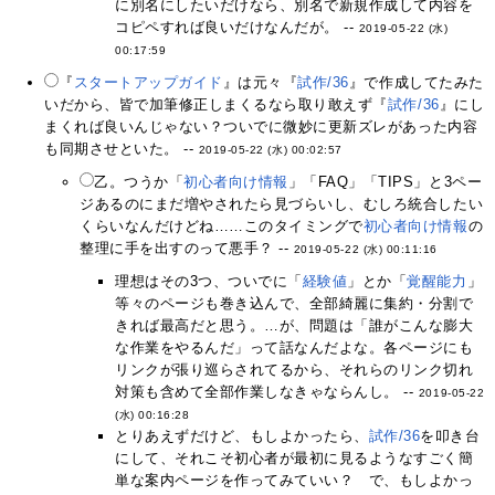
に別名にしたいだけなら、別名で新規作成して内容を
コピペすれば良いだけなんだが。 --
2019-05-22 (水)
00:17:59
『
スタートアップガイド
』は元々『
試作/36
』で作成してたみた
いだから、皆で加筆修正しまくるなら取り敢えず『
試作/36
』にし
まくれば良いんじゃない？ついでに微妙に更新ズレがあった内容
も同期させといた。 --
2019-05-22 (水) 00:02:57
乙。つうか「
初心者向け情報
」「FAQ」「TIPS」と3ペー
ジあるのにまだ増やされたら見づらいし、むしろ統合したい
くらいなんだけどね……このタイミングで
初心者向け情報
の
整理に手を出すのって悪手？ --
2019-05-22 (水) 00:11:16
理想はその3つ、ついでに「
経験値
」とか「
覚醒能力
」
等々のページも巻き込んで、全部綺麗に集約・分割で
きれば最高だと思う。…が、問題は「誰がこんな膨大
な作業をやるんだ」って話なんだよな。各ページにも
リンクが張り巡らされてるから、それらのリンク切れ
対策も含めて全部作業しなきゃならんし。 --
2019-05-22
(水) 00:16:28
とりあえずだけど、もしよかったら、
試作/36
を叩き台
にして、それこそ初心者が最初に見るようなすごく簡
単な案内ページを作ってみていい？ で、もしよかっ