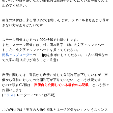
強い弱いや好き嫌いなどの主観的な雑感や分かりにくい文を書くのは
止めてください。
画像の添付は出来る限りjpgでお願いします。ファイル名もあまり長す
ぎない方がありがたいです
ステージ画像はなるべく990×640でお願いします。
また、ステージ画像には、村に囲み数字、砦に大文字アルファベッ
ト、穴に小文字アルファベットを振ってください。
簡易アップローダー
の1-1.jpgを参考にしてください。（古い画像なの
で文字の割り振りが違うことに注意）
声優に関しては 運営から声優に対して公開許可は下りているが、声
優から運営に対しての公開許可が下りていない という状況です
なので現在CV欄は
声優自ら公開している場合のみ記載
という形で
お願いします
(
イラスト
レーターについては不明)
このWikiでは「実在の人物や団体とは一切関係ない」というスタンス