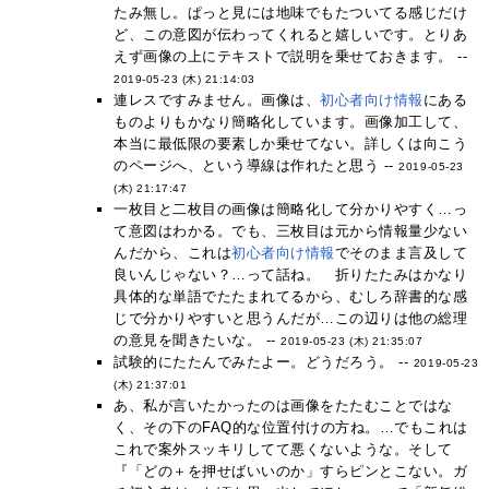
たみ無し。ぱっと見には地味でもたついてる感じだけ
ど、この意図が伝わってくれると嬉しいです。とりあ
えず画像の上にテキストで説明を乗せておきます。 --
2019-05-23 (木) 21:14:03
連レスですみません。画像は、
初心者向け情報
にある
ものよりもかなり簡略化しています。画像加工して、
本当に最低限の要素しか乗せてない。詳しくは向こう
のページへ、という導線は作れたと思う --
2019-05-23
(木) 21:17:47
一枚目と二枚目の画像は簡略化して分かりやすく…っ
て意図はわかる。でも、三枚目は元から情報量少ない
んだから、これは
初心者向け情報
でそのまま言及して
良いんじゃない？…って話ね。 折りたたみはかなり
具体的な単語でたたまれてるから、むしろ辞書的な感
じで分かりやすいと思うんだが…この辺りは他の総理
の意見を聞きたいな。 --
2019-05-23 (木) 21:35:07
試験的にたたんでみたよー。どうだろう。 --
2019-05-23
(木) 21:37:01
あ、私が言いたかったのは画像をたたむことではな
く、その下のFAQ的な位置付けの方ね。…でもこれは
これで案外スッキリしてて悪くないような。そして
『「どの＋を押せばいいのか」すらピンとこない。ガ