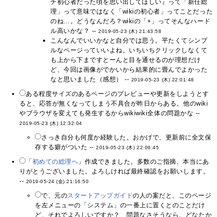
チ初心者だった頃を思い出してほしい』って「新任総
理」って意味ではなく「wikiの初心者」ってことだった
のね…。どうなんだろ？wikiの「+」ってそんなハード
ル高いかな？ --
2019-05-23 (木) 21:43:58
こんなんでいいかなと自分では思う。平たくてシンプ
ルなページっていいよね。いちいちクリックしなくて
も上から下まですとーんと目を通せるのが理想だけ
ど、今回は画像がでかいから結果的に畳んでよかった
なと思いました（感想） --
2019-05-23 (木) 22:01:48
ある程度サイズのあるページのプレビューや更新をしようとす
ると、応答が無くなってしまう不具合が昨日からある。他のwiki
やブラウザを変えても発生するからwikiwiki全体の問題かな --
2019-05-23 (木) 12:32:04
さっき自分も何度か経験した。おかげで、更新前に全文保
存する癖がついた --
2019-05-23 (木) 22:06:45
「
初めての総理へ
」作成できました。多数のご指摘、本当にあ
りがとうございました。よろしければ最終確認をお願いします。
--
2019-05-24 (金) 21:16:50
で、元の
スタートアップガイド
の人の案だと、このページ
を左メニューの「システム」の一番上に置くとのことだけ
ど、それでよろしいですか？ 問題なさそうなら、どなたか