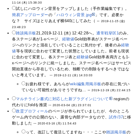
11-14 (木) 15:38:30
試しにハロウィン背景をアップしました（手作業編集です）。
簡易アップローダー
の「
ハロウィン背景.jpg
」です。必要か
な？ サイズはとりあえず横640にしてみた（ --
2019-11-15 (金)
23:48:23
雑談掲示板
21,2019-12-11 (水) 12:42:28へ。
通常戦挙区1
のみ、
各ステージ表が1-xページ、
経験値
Gold効率表がステージ名ペー
ジへのリンクと混在していていることに気付かず、後者のみ
経験
値
等を現状に合わせて変更した状態としていました。前者も現状
に合わせて変更し、各ステージ表と
経験値
Gold効率表両方とも1-
xページヘのリンクに統一しました。ステージ名ページはサービス
開始直後から存在しているため、独断での削除をするべきではな
いと考えています。 --
2019-12-11 (水) 14:33:03
お疲れ様です。あちらが
wiki編集用掲示板
の存在に気づい
ていない可能性がありそうですね… --
2019-12-19 (木) 22:44:15
マルチライン書式に対応した新プラグインについて
regionの
代わりにfoldを推奨 --
2020-03-04 (水) 23:37:01
政霊プロフィール
のページが作られていましたが、今のところ
ゲーム内での公開のない、露骨な内部データなので、
試作/37
に移
動しました --
2020-03-16 (月) 11:54:43
って、改訂して復活してますね・・・ここや
雑談掲示板
の