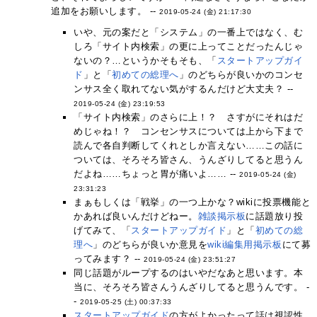
追加をお願いします。 --
2019-05-24 (金) 21:17:30
いや、元の案だと「システム」の一番上ではなく、む
しろ「サイト内検索」の更に上ってことだったんじゃ
ないの？…というかそもそも、「
スタートアップガイ
ド
」と「
初めての総理へ
」のどちらが良いかのコンセ
ンサス全く取れてない気がするんだけど大丈夫？ --
2019-05-24 (金) 23:19:53
「サイト内検索」のさらに上！？ さすがにそれはだ
めじゃね！？ コンセンサスについては上から下まで
読んで各自判断してくれとしか言えない……この話に
ついては、そろそろ皆さん、うんざりしてると思うん
だよね……ちょっと胃が痛いよ…… --
2019-05-24 (金)
23:31:23
まぁもしくは「戦挙」の一つ上かな？wikiに投票機能と
かあれば良いんだけどねー。
雑談掲示板
に話題放り投
げてみて、「
スタートアップガイド
」と「
初めての総
理へ
」のどちらが良いか意見を
wiki編集用掲示板
にて募
ってみます？ --
2019-05-24 (金) 23:51:27
同じ話題がループするのはいやだなあと思います。本
当に、そろそろ皆さんうんざりしてると思うんです。 -
-
2019-05-25 (土) 00:37:33
スタートアップガイド
の方がよかったって話は視認性