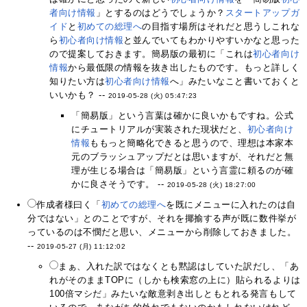
者向け情報
」とするのはどうでしょうか？
スタートアップガ
イド
と
初めての総理へ
の目指す場所はそれだと思うしこれな
ら
初心者向け情報
と並んでいてもわかりやすいかなと思った
ので提案しておきます。簡易版の最初に「これは
初心者向け
情報
から最低限の情報を抜き出したものです。もっと詳しく
知りたい方は
初心者向け情報
へ」みたいなこと書いておくと
いいかも？ --
2019-05-28 (火) 05:47:23
「簡易版」という言葉は確かに良いかもですね。公式
にチュートリアルが実装された現状だと、
初心者向け
情報
ももっと簡略化できると思うので、理想は本家本
元のブラッシュアップだとは思いますが、それだと無
理が生じる場合は「簡易版」という言霊に頼るのが確
かに良さそうです。 --
2019-05-28 (火) 18:27:00
作成者様曰く「
初めての総理へ
を既にメニューに入れたのは自
分ではない」とのことですが、それを揶揄する声が既に数件挙が
っているのは不憫だと思い、メニューから削除しておきました。
--
2019-05-27 (月) 11:12:02
まぁ、入れた訳ではなくとも黙認はしていた訳だし、「あ
れがそのままTOPに（しかも検索窓の上に）貼られるよりは
100倍マシだ」みたいな敵意剥き出しともとれる発言もして