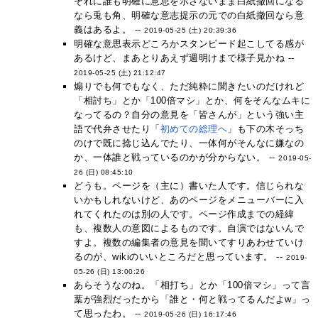
それに誰も明確に意思を示さないまま白紙撤回になる
なら兎も角、明確な意志提示の元での白紙撤回なら意
義はあるよ。 --
2019-05-25 (土) 20:39:36
明確な意思表示どころかスタンピード起こしてる感が
あるけど、まあとりあえず週明けまで様子見かね --
2019-05-25 (土) 21:12:47
煽りでも何でもなく、ただ純粋に聞きたいのだけれど
「相討ち」とか「100倍マシ」とか、何をそんなムキに
なってるの？自分の意見を「皆さんが」という強い主
語で代弁させたり「
初めての総理へ
」も下の木そっち
のけで既に捻じ込んでたり、一体何がそんなに嫌なの
か、一体誰と戦っているのかが分からない。 --
2019-05-
26 (日) 08:45:10
どうも。ページを（主に）書いた人です。信じられな
いかもしれないけど、あのページをメニューバーに入
れてくれたのは別の人です。ページ作成までの経緯
も、複数人の意図によるものです。自演ではないんで
すよ。複数の編集者の意見を聞いてすりあわせていけ
るのが、wikiのいいところだと思っています。 --
2019-
05-26 (日) 13:00:26
あらそうなのね。「相打ち」とか「100倍マシ」って言
葉が強烈だったから「誰と・何と戦ってるんだよw」っ
て思ったわ。 --
2019-05-26 (日) 16:17:46