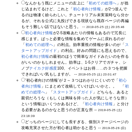
なんかもう既にメニューの左上に「
初めての総理へ
」が捻
じ込まれてるけど、これと「
初心者向け情報
」が2つ並んで
るのは物凄く紛らわしい。チュートリアル未実装時なら分か
るが、それを公式に丸投げできる現状なら既存ページの再編
もそう難しい話ではないと思う。 --
2019-05-25 (土) 20:35:46
初心者向け情報
が2-5攻略あたりの情報もあるので冗長に
感じます。ぱっと必要な情報を集めてゲームに戻れるのが
「
初めての総理へ
」の利点。効率重視の情報が多いのが「
ス
タートアップガイド
」の利点。好みの問題にも思えるので、
初心者向け情報
の最初のほうで簡単なガイドみたいのを作る
がいいのかもしれません。効率は、1-5クリアでガチャ、シ
ノブ
ナイカク
好感度
100、イベントはお得……の３つを把握
できればいい気もしますが。 --
2019-05-25 (土) 23:01:47
’初心者向けの情報’が２～３つはわかりにくいので「
初心
者向け情報
」にまとめて改稿していけばいいかと。。 「
初
めての総理へ
」「
スタートアップガイド
」どちらも、あると
親切だろうな（もしくは興味を持った人が気にしそうな所）
という情報はいくつかあるけど、「
初心者向け情報
」と分け
る必要があるのかなと思うのが正直な所 --
2019-05-25 (土)
23:18:39
どっちのページにしても長すぎる、個別ステージページの
攻略充実させた方が初心者は助かると思う --
2019-05-26 (日)