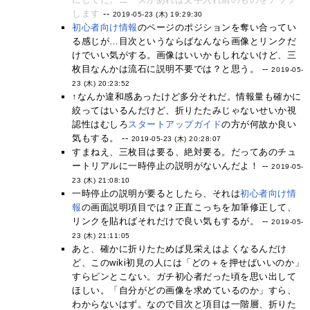
します
--
2019-05-23 (木) 19:29:30
初心者向け情報
のページのポジションを奪い合ってい
る感じが…目次というならばなんなら画像とリンクだ
けでいい気がする。画像はいいかもしれないけど、三
枚目なんかは流石に説明不要では？と思う。 --
2019-05-
23 (木) 20:23:52
↑なんか違和感あったけど多分それだ。情報量も確かに
絞ってはいるんだけど、折りたたみじゃないせいか視
認性はむしろ
スタートアップガイド
の方が何故か良い
気もする。 --
2019-05-23 (木) 20:28:07
すまねえ、三枚目は要る、絶対要る。だってあのチュ
ートリアルに一時停止の説明がないんだよ！ --
2019-05-
23 (木) 21:08:10
一時停止の説明が要るとしたら、それは
初心者向け情
報
の画面説明項目では？正直こっちを加筆修正して、
リンクを貼ればそれだけで良い気もするが。 --
2019-05-
23 (木) 21:11:05
あと、確かに折りたためば見栄えはよくなるんだけ
ど、このwiki初見の人には「どの＋を押せばいいのか」
すらピンとこない。ガチ初心者だった頃を思い出して
ほしい。「自分がどの画像を求めているのか」すら、
わからないはず。なので目次と項目は一階層、折りた