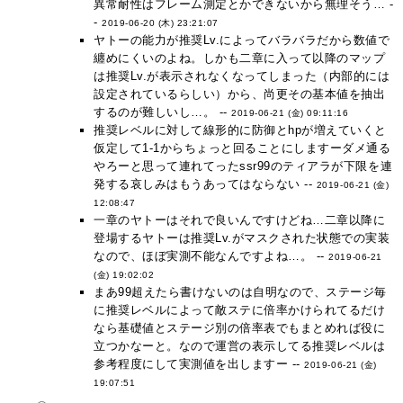
異常耐性はフレーム測定とかできないから無理そう… -
-
2019-06-20 (木) 23:21:07
ヤトーの能力が推奨Lv.によってバラバラだから数値で
纏めにくいのよね。しかも二章に入って以降のマップ
は推奨Lv.が表示されなくなってしまった（内部的には
設定されているらしい）から、尚更その基本値を抽出
するのが難しいし…。 --
2019-06-21 (金) 09:11:16
推奨レベルに対して線形的に防御とhpが増えていくと
仮定して1-1からちょっと回ることにしますーダメ通る
やろーと思って連れてったssr99のティアラが下限を連
発する哀しみはもうあってはならない --
2019-06-21 (金)
12:08:47
一章のヤトーはそれで良いんですけどね…二章以降に
登場するヤトーは推奨Lv.がマスクされた状態での実装
なので、ほぼ実測不能なんですよね…。 --
2019-06-21
(金) 19:02:02
まあ99超えたら書けないのは自明なので、ステージ毎
に推奨レベルによって敵ステに倍率かけられてるだけ
なら基礎値とステージ別の倍率表でもまとめれば役に
立つかなーと。なので運営の表示してる推奨レベルは
参考程度にして実測値を出しますー --
2019-06-21 (金)
19:07:51