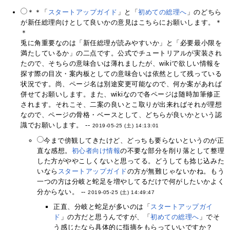
＊＊「
スタートアップガイド
」と「
初めての総理へ
」のどちら
が新任総理向けとして良いかの意見はこちらにお願いします。＊
＊
兎に角重要なのは「新任総理が読みやすいか」と「必要最小限を
満たしているか」の二点です。公式でチュートリアルが実装され
たので、そちらの意味合いは薄れましたが、wikiで欲しい情報を
探す際の目次・案内板としての意味合いは依然として残っている
状況です。尚、ページ名は別途変更可能なので、何か案があれば
併せてお願いします。また、wikiなので各ページは随時加筆修正
されます。それこそ、二案の良いとこ取りが出来ればそれが理想
なので、ページの骨格・ベースとして、どちらが良いかという認
識でお願いします。 --
2019-05-25 (土) 14:13:01
今まで傍観してきたけど、どっちも要らないというのが正
直な感想。
初心者向け情報
の不要な部分を削り落として整理
した方がややこしくないと思ってる。どうしても捻じ込みた
いなら
スタートアップガイド
の方が無難じゃないかね。もう
一つの方は分岐と蛇足を増やしてるだけで何がしたいかよく
分からない。 --
2019-05-25 (土) 14:49:47
正直、分岐と蛇足が多いのは「
スタートアップガイ
ド
」の方だと思うんですが、「
初めての総理へ
」でそ
う感じたなら具体的に指摘をもらっていいですか？