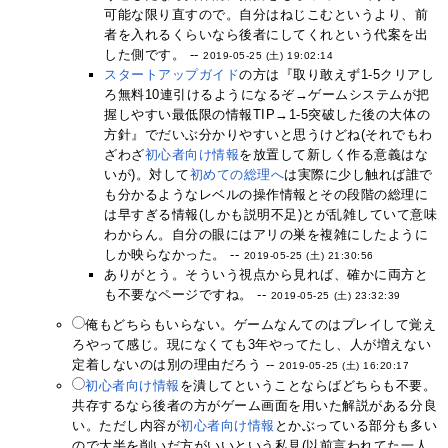
可能な限り直すので。自分はねじこむというより、前
者を入れるくらいなら後者にしてくれという代案を出
した側です。 --
2019-05-25 (土) 19:02:14
スタートアップガイド
の方は『取り敢えず1-5クリアし
ろ無料10連引けるようになるぞ→ゲームシステムが把
握しやすい最低限の情報TIP→1-5突破した後の大体の
方針』でだいぶ分かりやすいと思うけどね(それでもわ
ざわざ
初心者向け情報
を放置して新しく作る意義はな
いが)。対して
初めての総理へ
は実際に少し触れば誰で
も分かるようなレベルの操作情報とその段階の総理に
は早すぎる情報(しかも説明不足)とが乱雑していて意味
わからん。自分の眼にはアリの巣を複雑にしたように
しか映らなかった。 --
2019-05-25 (土) 21:30:56
ありがとう。そういう視点から見れば、確かに両方と
も不要なページですね。 --
2019-05-25 (土) 23:32:39
俺もどちらもいらない。ゲームなんてのはプレイして覚え
ろやって感じ。現になくても3年やってたし、人が増えない
定着しないのは別の理由だろう --
2019-05-25 (土) 16:20:17
初心者向け情報
を潰してということならばどちらも不要。
共存するなら後者の方がゲーム画面を用いた解説がある分良
い。ただし内容が
初心者向け情報
とかぶっている部分も多い
ので大半を削いだ方がいいという私見(以前言われてた一人