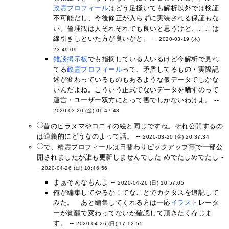
政霊プロフィール
はどう足掻いても解析以外では検証
不可能だし、今後修正が入らずに実装される保証もな
い。倫理観は人それぞれでも良いと思うけど、ここは
線引きしといた方が良いかと。 --
2020-03-19 (木)
23:49:09
雑談掲示板
でも指摘している人いるけど今解析で見れ
てる
政霊プロフィール
って、矛盾してるもの・実際記
述が変わっているものもあるような仮データでしかな
いんだよね。こういう正式でないデータを晒すのって
運営・ユーザー双方にとって害でしかないわけよ。 --
2020-03-20 (金) 01:47:48
昔のヒラヌマやコニィの絵と同じですね。それ公開するの
は道義的にどうなのよって話。 --
2020-03-20 (金) 20:37:34
で、精霊プロフィールは日替わりピックアップ等で一部公
開されましたが誰も更新しませんでした めでたしめでたし -
-
2020-04-26 (日) 10:46:56
まぁそんなもんよ --
2020-04-26 (日) 10:57:05
俺が編集してやるか！てなことでカクタスを追記して
みた。 あと編集してくれる方は一応
イラスト
レータ
ーが覚醒で変わってないか確認して頂きたく存じま
す。 --
2020-04-26 (日) 17:12:55