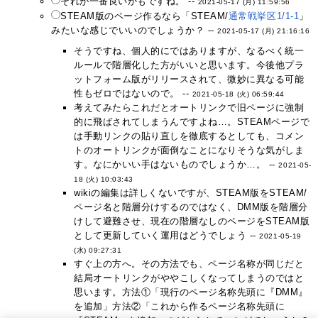
それが一番良いかもですね。 --
2021-05-17 (月) 11:59:56
STEAM版のページ作るなら「STEAM/
通常戦挙区1/1-1
」
みたいな感じでいいのでしょうか？ --
2021-05-17 (月) 21:16:16
そうですね、個人的にではありますが、なるべく統一
ルールで階層化した方がいいと思います。今後他プラ
ットフォーム版がリリースされて、微妙に異なる可能
性もゼロではないので。 --
2021-05-18 (火) 06:59:44
考えてみたらこれだとオートリンクで旧ページに強制
的に飛ばされてしまうんですよね…。STEAMページで
は手動リンクの貼り直しを徹底するとしても、コメン
トのオートリンクが面倒なことになりそうな気がしま
す。なにかいい手はないものでしょうか…。 --
2021-05-
18 (火) 10:03:43
wikiの編集は詳しくないですが、STEAM版をSTEAM/
ページ名と階層分けするのではなく、DMM版を階層分
けして避難させ、現在の階層なしのページをSTEAM版
として更新していく運用はどうでしょう --
2021-05-19
(水) 09:27:31
すぐ上の方へ。その方法でも、ページ名称が同じだと
結局オートリンクがややこしくなってしまうのではと
思います。方法①「現行のページ名称先頭に『DMM』
を追加」方法②「これから作るページ名称先頭に