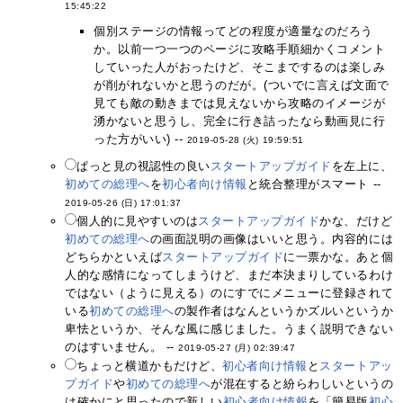
15:45:22
個別ステージの情報ってどの程度が適量なのだろう
か。以前一つ一つのページに攻略手順細かくコメント
していった人がおったけど、そこまでするのは楽しみ
が削がれないかと思うのだが。(ついでに言えば文面で
見ても敵の動きまでは見えないから攻略のイメージが
湧かないと思うし、完全に行き詰ったなら動画見に行
った方がいい) --
2019-05-28 (火) 19:59:51
ぱっと見の視認性の良い
スタートアップガイド
を左上に、
初めての総理へ
を
初心者向け情報
と統合整理がスマート --
2019-05-26 (日) 17:01:37
個人的に見やすいのは
スタートアップガイド
かな、だけど
初めての総理へ
の画面説明の画像はいいと思う。内容的には
どちらかといえば
スタートアップガイド
に一票かな。あと個
人的な感情になってしまうけど、まだ本決まりしているわけ
ではない（ように見える）のにすでにメニューに登録されて
いる
初めての総理へ
の製作者はなんというかズルいというか
卑怯というか、そんな風に感じました。うまく説明できない
のはすいません。 --
2019-05-27 (月) 02:39:47
ちょっと横道かもだけど、
初心者向け情報
と
スタートアッ
プガイド
や
初めての総理へ
が混在すると紛らわしいというの
は確かにと思ったので新しい
初心者向け情報
を「簡易版
初心