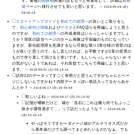
す。最後の
経験値
関連の話ももっと簡素化して、詳細は
経験
値
ページへ移行させても良いと思います。 --
2019-05-29 (水)
09:00:15
スタートアップガイド
と
初めての総理へ
の良いとこ取りをし
て、
初心者向け情報
および
小ネタ
とFAQ辺りを再編しようと思う
のですが、
初めての総理へ
の作成者様はいらっしゃいますでしょ
うか？現状の該当ページのホーム画像は宇宙編のものになってい
ますが、新任総理用を意識するなら可能な限り1章仕様の背景のほ
うが良いと思うので、もし宜しければ、お手数ですが1章の背景の
もので作り直して頂けると幸いです。もしいらっしゃらない or そ
の気がないようであれば、それ前提でこちらで再編しようと思い
ます。 --
2019-06-01 (土) 08:19:14
試作12のデータってすごく有用だと思うんですがちゃんとペー
ジにしないんですかね？内部データっぽい単語入ってるからあか
んとか？ --
2019-06-17 (月) 19:55:58
欲しいよね --
2019-06-17 (月) 20:10:32
記憶が曖昧だけど、確か「流石にこれは幾ら何でもぶっこ
抜きが露骨過ぎて…」って話だったような？ --
2019-06-20
(木) 22:33:16
やっぱそうですかーダメージ値がアルテリオス式だか
ら基本値だけでも調べてまとめたいものだなぁ。でも