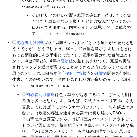
いるので、あながち的外れでもないのかもしれないけれど。
--
2019-05-27 (月) 11:16:09
そのセリフのせいで新人総理の為に作ったわけじゃな
くてただ単にマウント取りたいだけなんだなってのが
伝わってきますね。内容が良いとは思うだけに残念で
す。 --
2019-05-28 (火) 06:03:00
初心者向け情報
の3-1以降のレべリングという項目が不要だと思
うのですが、どうでしょう。曜日、武器種を選びますし（もとは
もっと網羅的にする予定だった？）。記事が書かれた当時はとも
かく、今は2章と3、4章の
経験値
の差もあまりなく、完勝も実装
されてマップを選ばず寄せることができるようになっているとも
思うので。これに限らず
初心者向け情報
内の
経験値
関連の記述自
体古いものが多いので、全体を見直した方が良いのかもしれませ
んが。 --
2019-05-29 (水) 01:06:37
初心者向け情報
は色々革命が起きてるので、ざっくり削れ
る所は多いと思います。例えば、公式チュートリアルにさえ
言及しておけば「モチベウェーブについて」「村を解放でき
ない」（政霊の移速が速すぎる案件は切り離してFAQへ）
「出撃地点は変更できる」は折り畳みorコメントアウトして
も良いと思います。新任総理でも宝島レベリングが可能な現
状、「3-1以降のレベリング」も同様の処理で良いと思いま