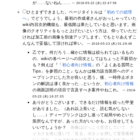
が……ないねん…… --
2019-05-22 (水) 22:47:56
ひとまずできました。ページタイトルは「
初めての総理
へ
」でどうでしょう。最初の作成者さんがおっしゃっていた
wiki内目次的機能も、最低限は果たしていると思います。画
像のクオリティをもっと上げたいという方は、仰っていただ
ければ加工前の画像を別途アップします。でもとりあえずこ
んなんで妥協して頂ければ幸い。 --
2019-05-23 (木) 01:29:48
乙です。何だろう…確かに情報は絞られてはいるもの
の、wikiの各ページへの目次としてはちょっと不親切か
も？例えば『「
初心者向け情報
」の「よくある質問と
Tips」を参照のこと』なんかは極力該当箇所へのディ
ープリンクにした方が良いと思う。後、一時停止ボタ
ンの解説は凄く良かった…というか、
初心者向け情報
の画面説明の項目で言及すべき案件やねこれ。 --
2019-
05-23 (木) 18:37:35
ありがとうございます。できるだけ情報を絞った甲斐
がありました。（あれ以上長いと、読む気がしない
し……）ディープリンクは少し迷って結局やめといた
箇所なんですが、あった方がいいかも。お任せしても
いいでしょうか？
画像はけっこう苦労していて、ナ
イカクを傍に置いて「見る」ボタンを押して背景素材
にしてた。ニーズがあれば文字入れ前のものをアップ