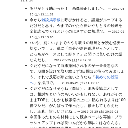
11:37:07
ありがとう助かった！ 画像修正しました。 --
2019-05-
25 (土) 13:11:32
今から
雑談掲示板
に呼びかけると、話題がループする
だけだと思う。今までのやたら長いやりとりの経緯を
全部読んでくれというのはさすがに無理だ。 --
2019-05-
25 (土) 13:13:00
↑いや、別にいままでのやり取りの経緯とか読む必要一
切ないでしょ。単に「自分が新任総理だったとして、
どっちがベースとして好き？」と聞けば良いだけの話
なんだし。 --
2019-05-25 (土) 14:07:38
ぐだぐだになって白紙撤回されるのが一番最悪なの
で、期限を設けて取り敢えず3日間ほど待ってみましょ
う。それで反応が殆ど無いようなら「
初めての総理
へ
」を採用で。 --
2019-05-25 (土) 14:19:17
ぐだぐだになりそうね（白目）。まあ妥協点として
は、相討ちというのもいいかもしれない。あれがその
ままTOPに（しかも検索窓の上に）貼られるよりは100
倍マシだ。がんばって作ったし、修正してもらえた
し、正直、惜しいけどね… --
2019-05-25 (土) 20:32:02
今回作ったものを材料にして既存ページを再編・ブラ
ッシュアップすれば良いんだから無駄にはならんさ。