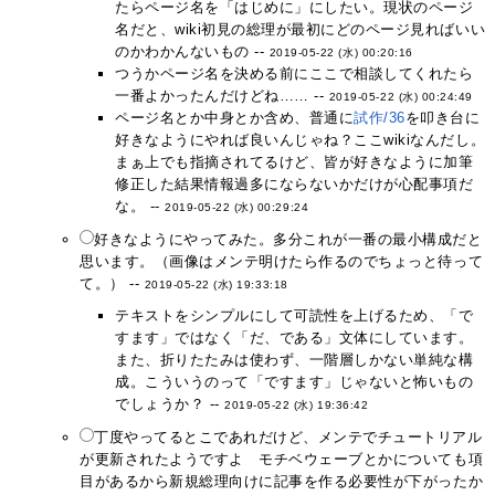
たらページ名を「はじめに」にしたい。現状のページ
名だと、wiki初見の総理が最初にどのページ見ればいい
のかわかんないもの --
2019-05-22 (水) 00:20:16
つうかページ名を決める前にここで相談してくれたら
一番よかったんだけどね…… --
2019-05-22 (水) 00:24:49
ページ名とか中身とか含め、普通に
試作/36
を叩き台に
好きなようにやれば良いんじゃね？ここwikiなんだし。
まぁ上でも指摘されてるけど、皆が好きなように加筆
修正した結果情報過多にならないかだけが心配事項だ
な。 --
2019-05-22 (水) 00:29:24
好きなようにやってみた。多分これが一番の最小構成だと
思います。（画像はメンテ明けたら作るのでちょっと待って
て。） --
2019-05-22 (水) 19:33:18
テキストをシンプルにして可読性を上げるため、「で
すます」ではなく「だ、である」文体にしています。
また、折りたたみは使わず、一階層しかない単純な構
成。こういうのって「ですます」じゃないと怖いもの
でしょうか？ --
2019-05-22 (水) 19:36:42
丁度やってるとこであれだけど、メンテでチュートリアル
が更新されたようですよ モチベウェーブとかについても項
目があるから新規総理向けに記事を作る必要性が下がったか