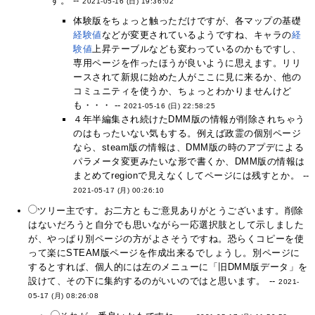
す。 --
2021-05-16 (日) 19:36:02
体験版をちょっと触っただけですが、各マップの基礎
経験値
などが変更されているようですね、キャラの
経
験値
上昇テーブルなども変わっているのかもですし、
専用ページを作ったほうが良いように思えます。リリ
ースされて新規に始めた人がここに見に来るか、他の
コミュニティを使うか、ちょっとわかりませんけど
も・・・ --
2021-05-16 (日) 22:58:25
４年半編集され続けたDMM版の情報が削除されちゃう
のはもったいない気もする。例えば政霊の個別ページ
なら、steam版の情報は、DMM版の時のアプデによる
パラメータ変更みたいな形で書くか、DMM版の情報は
まとめてregionで見えなくしてページには残すとか。 --
2021-05-17 (月) 00:26:10
ツリー主です。お二方ともご意見ありがとうございます。削除
はないだろうと自分でも思いながら一応選択肢として示しました
が、やっぱり別ページの方がよさそうですね。恐らくコピーを使
って楽にSTEAM版ページを作成出来るでしょうし。別ページに
するとすれば、個人的には左のメニューに「旧DMM版データ」を
設けて、その下に集約するのがいいのではと思います。 --
2021-
05-17 (月) 08:26:08