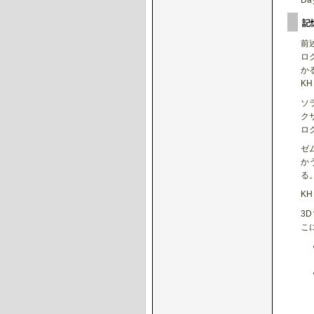
D
記
前
ロ
か
K
ソ
ク
ロ
ゼ
か
る
K
3
こ