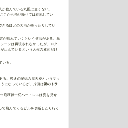
人が住んでいる気配は全くない。
ーがここから飛び降りては着地してい
できるほどの大雨が降ったりしてい
に雲が晴れていくという描写がある。単
るシーンは再現されなかったが、ロク
雨が止んでいるという天候の変化だけ
ている。
である。後述の記憶の摩天楼というマッ
ようになっているが、片側は
謎のトラ
ーツ崩壊後一切ハートレスは姿を見せ
って飛んでくるビルを切断したり行く