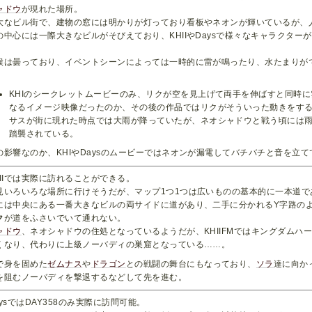
ャドウ
が現れた場所。
大なビル街で、建物の窓には明かりが灯っており看板やネオンが輝いているが、
の中心には一際大きなビルがそびえており、KHIIやDaysで様々なキャラクタ
。
候は曇っており、イベントシーンによっては一時的に雷が鳴ったり、水たまりが
。
KHIのシークレットムービーのみ、リクが空を見上げて両手を伸ばすと同時
なるイメージ映像だったのか、その後の作品ではリクがそういった動きをす
サスが街に現れた時点では大雨が降っていたが、ネオシャドウと戦う頃には
踏襲されている。
の影響なのか、KHIやDaysのムービーではネオンが漏電してバチバチと音を立て
HIIでは実際に訪れることができる。
見いろいろな場所に行けそうだが、マップ1つ1つは広いものの基本的に一本道
には中央にある一番大きなビルの両サイドに道があり、二手に分かれるY字路の
ク
が道をふさいでいて通れない。
ャドウ
、ネオシャドウの住処となっているようだが、KHIIFMではキングダムハ
くなり、代わりに上級ノーバディの巣窟となっている……。
で身を固めた
ゼムナス
や
ドラゴン
との戦闘の舞台にもなっており、
ソラ
達に向か
を阻むノーバディを撃退するなどして先を進む。
aysではDAY358のみ実際に訪問可能。