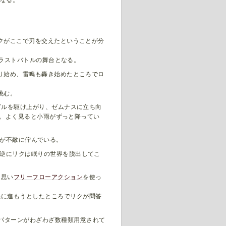
となる。
クがここで刃を交えたということが分
のラストバトルの舞台となる。
り始め、雷鳴も轟き始めたところでロ
挑む。
ビルを駆け上がり、ゼムナスに立ち向
る。よく見ると小雨がずっと降ってい
が不敵に佇んでいる。
逆にリクは眠りの世界を脱出してこ
と思い
フリーフローアクション
を使っ
先に進もうとしたところでリクが問答
パターンがわざわざ数種類用意されて