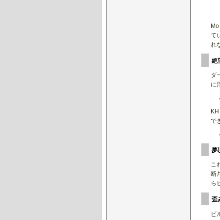
M
て
れ
絶
ダ
に
K
で
夢
こ
断
ら
歪
ビ