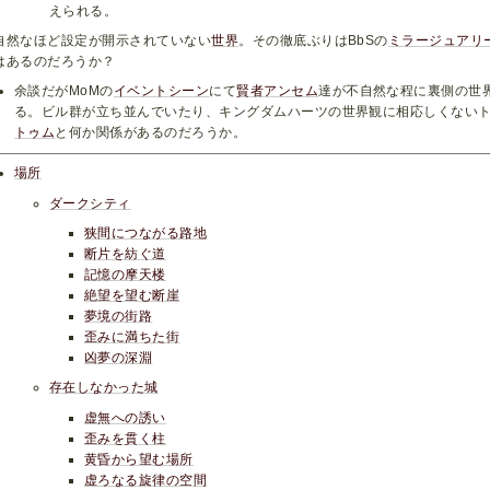
えられる。
自然なほど設定が開示されていない
世界
。その徹底ぶりはBbSの
ミラージュアリ
はあるのだろうか？
余談だがMoMの
イベントシーン
にて
賢者アンセム
達が不自然な程に裏側の世
る。ビル群が立ち並んでいたり、キングダムハーツの世界観に相応しくない
トゥム
と何か関係があるのだろうか。
場所
ダークシティ
狭間につながる路地
断片を紡ぐ道
記憶の摩天楼
絶望を望む断崖
夢境の街路
歪みに満ちた街
凶夢の深淵
存在しなかった城
虚無への誘い
歪みを貫く柱
黄昏から望む場所
虚ろなる旋律の空間