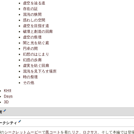
虚空を辿る道
存在の証
混沌の狭間
惑わしの空間
虚空を目指す道
破壊と創造の回廊
虚空の祭壇
闇と光を紡ぐ庭
円卓の間
幻想のはじまり
幻惑の歩廊
虚実を紡ぐ回廊
混沌を見下ろす場所
時の祭壇
その他
KHII
Days
3D
所
ークシティ
Iの
シークレットムービー
で
黒コート
を着た
リク
、
ロクサス
、そして本編では登