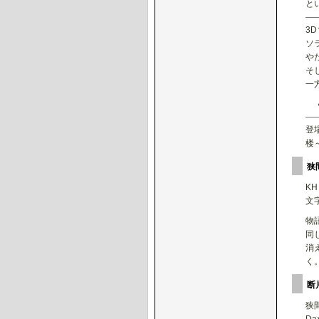
と
3
ソ
や
そ
一
登
楼
狭
K
文
物
同
消
く
断
狭