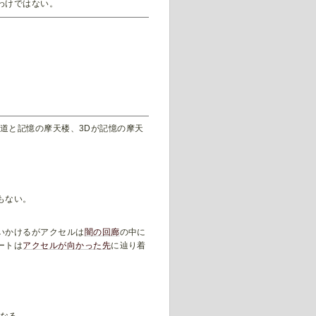
わけではない。
。
ぐ道と記憶の摩天楼、3Dが記憶の摩天
もない。
いかけるがアクセルは
闇の回廊
の中に
ートは
アクセルが向かった先
に辿り着