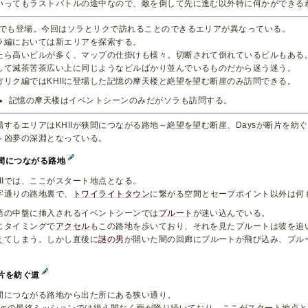
いってもラストバトルの途中なので、敵を倒して先に進む以外特に何かができる
Dでも登場。今回はソラとリクで訪れることのできるエリアが異なっている。
ラ編においては新エリアを探索する。
たら高いビルが多く、マップの仕掛けも様々。切断されて倒れているビルもある
して滅茶苦茶広い上に同じようなビルばかり並んでいるものだから迷う迷う。
方リク編ではKHIIに登場した記憶の摩天楼と絶望を望む断崖のみ訪問できる。
記憶の摩天楼はイベントシーンのみだがソラも訪問する。
場するエリアはKHIIが狭間につながる路地～絶望を望む断崖、Daysが断片を紡
～凶夢の深淵となっている。
間につながる路地
HIIでは、ここがスタート地点となる。
字通りの路地裏で、
トワイライトタウン
に繋がる空間とセーブポイント以外は何
語の中盤に挿入されるイベントシーンでは
プルート
が迷い込んでいる。
じタイミングで
アクセル
もこの路地を歩いており、それを見たプルートは彼を追
えてしまう。しかし直後に
謎の男
が開いた闇の回廊にプルートが飛び込み、プル
。
片を紡ぐ道
間につながる路地から出た所にある狭い通り。