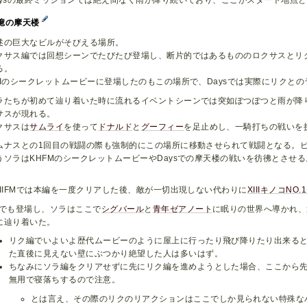
aysの最終ミッションでは絶え間なく雨が降り続いており、ここがスタート地点
憶の摩天楼
述の巨大なビルがそびえる場所。
クサス編では回想シーンでたびたび登場し、断片的ではあるもののロクサスとリ
る。
HIのシークレットムービーに登場したのもこの場所で、Daysでは実際にリクと
ラたちが初めて辿り着いた時に流れるイベントシーンでは突如ぽつぽつと雨が降
サスが現れる。
クサスは
サムライ
を使って
ドナルド
と
グーフィー
を足止めし、一騎打ちの戦いを
ムナスとの1回目の戦闘の際も強制的にこの場所に移動させられて戦闘となる。
うソラはKHFMのシークレットムービーやDaysでの摩天楼の戦いを彷彿とさせ
。
HIIFMでは本編を一度クリアした後、敵が一切出現しない代わりに
XIIIキノコNO.1
Dでも登場し、ソラはここで
シグバール
と
青年ゼアノート
に眠りの世界へ導かれ、
に辿り着いた。
リク編でいよいよ歴代ムービーのように屋上に行ったり飛び降りたり出来る
た直後に見えない壁にぶつかり絶望した人は多いはず。
ちなみにソラ編をクリアせずに先にリク編を進めようとした場合、ここから
無用で寝落ちするので注意。
とは言え、その際のリクのリアクションはここでしか見られない特殊な