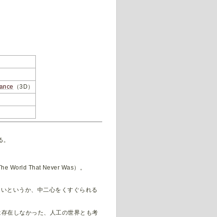
tance
（3D）
る。
rld That Never Was）。
しいというか、中二心をくすぐられる
では存在しなかった、人工の世界とも考