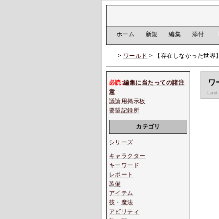
[
ホーム
|
新規
|
編集
|
添付
]
>
ワールド
> 【存在しなかった世界
ワ
必読:
編集に当たっての諸注
意
Last
議論用掲示板
要望記録所
カテゴリ
シリーズ
キャラクター
キーワード
レポート
装備
アイテム
技・魔法
アビリティ