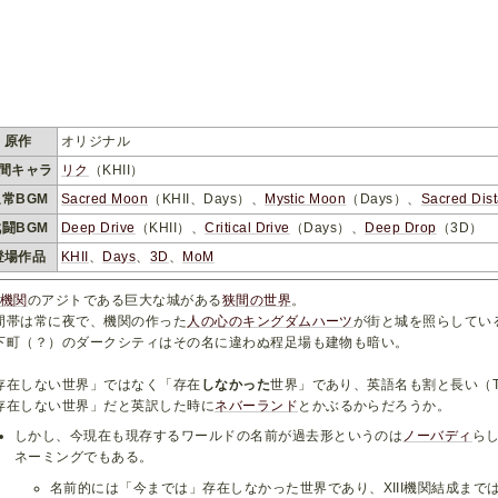
原作
オリジナル
間キャラ
リク
（KHII）
通常BGM
Sacred Moon
（KHII、Days）、
Mystic Moon
（Days）、
Sacred Dis
戦闘BGM
Deep Drive
（KHII）、
Critical Drive
（Days）、
Deep Drop
（3D）
登場作品
KHII
、
Days
、
3D
、
MoM
II機関
のアジトである巨大な城がある
狭間の世界
。
間帯は常に夜で、機関の作った
人の心のキングダムハーツ
が街と城を照らしてい
下町（？）のダークシティはその名に違わぬ程足場も建物も暗い。
存在しない世界」ではなく「存在
しなかった
世界」であり、英語名も割と長い（The Wo
存在しない世界」だと英訳した時に
ネバーランド
とかぶるからだろうか。
しかし、今現在も現存するワールドの名前が過去形というのは
ノーバディ
ら
ネーミングでもある。
名前的には「今までは」存在しなかった世界であり、XIII機関結成ま