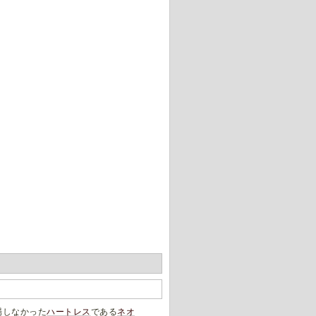
場しなかった
ハートレス
である
ネオ