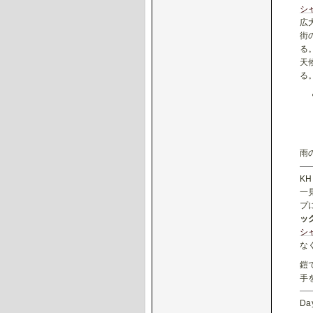
シ
広
街
る
天
る
雨
K
一
プ
ッ
シ
な
鎧
手
D