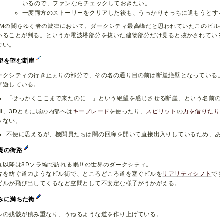
いるので、ファンならチェックしておきたい。
一度両方のストーリーをクリアした後も、うっかりそっちに進もうとす
oMの闇をゆく者の旋律において、ダークシティ最高峰だと思われていたこのビ
いることが判る。というか電波塔部分を抜いた建物部分だけ見ると抜かされてい
ない。
望を望む断崖
ークシティの行き止まりの部分で、その名の通り目の前は断崖絶壁となっている
浮遊している。
「せっかくここまで来たのに…」という絶望を感じさせる断崖、という名前
HII、3Dともに城の内部へは
キーブレード
を使ったり、
スピリット
の
力を借りたり
きない。
不便に思えるが、機関員たちは闇の回廊を開いて直接出入りしているため、
境の街路
れ以降は3Dソラ編で訪れる眠りの世界のダークシティ。
片を紡ぐ道のようなビル街で、ところどころ道を塞ぐビルを
リアリティシフト
で
ビルが飛び出してくるなど空間として不安定な様子がうかがえる。
みに満ちた街
ルの残骸が積み重なり、うねるような道を作り上げている。