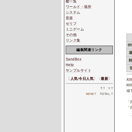
敵一覧
ワールド・場所
システム
音楽
セリフ
ミニゲーム
その他
リンク集
仲
編集関連リンク
SandBox
Help
サンプルサイト
〔
人気
/
今日人気
〕〔
最新
〕
XI
時
T.
?
Y.
?
城
NOW.
?
TOTAL.
?
「
「