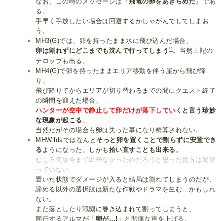
なお、この時のメッセージは『
飛竜の卵をあきらめた
』であ
る。
手早く手放したい場合は回避するかしゃがんでしてしまお
う。
MH3(G)では、卵を持ったまま水に飛び込んだ場合、
*1
卵は割れずにどこまでも沈んで行ってしまう
。当然上記の
テロップも出る。
MH4(G)で卵を持ったままエリア移動を伴う崖から飛び降
り、
飛び降りてからエリアが切り替わるまでの間にクエスト終了
の瞬間を迎えた場合、
ハンターが空中で静止して卵だけが落下していく
と言う
珍妙
な現象
が起こる
。
当然だがその場合も卵は失った事になり精算されない。
MHWildsではなんと
そっと卵を置くことで割らずに安置でき
る
ようになった。しかも
拾い直すことも出来る
。
むしろ何故今まで出来なかったのだろうと思った貴方は間違
っていない
置いた状態でダメージが入ると結局は割れてしまうのだが、
諦める以外の選択肢は新たな作戦やドラマを生む…かもしれ
ない。
また落としたり戦闘に巻き込まれて割ってしまうと、
同行するアルマが「
卵が…!
」と悲痛な声を上げる。