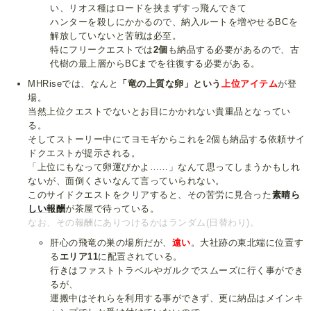
い、リオス種はロードを挟まずすっ飛んできて
ハンターを殺しにかかるので、納入ルートを増やせるBCを
解放していないと苦戦は必至。
特にフリークエストでは
2個
も納品する必要があるので、古
代樹の最上層からBCまでを往復する必要がある。
MHRiseでは、なんと
「竜の上質な卵」という
上位アイテム
が登
場。
当然上位クエストでないとお目にかかれない貴重品となってい
る。
そしてストーリー中にてヨモギからこれを2個も納品する依頼サイ
ドクエストが提示される。
「上位にもなって卵運びかよ……」なんて思ってしまうかもしれ
ないが、面倒くさいなんて言っていられない。
このサイドクエストをクリアすると、その苦労に見合った
素晴ら
しい報酬
が茶屋で待っている。
なお、その報酬にありつけるかはランダム(日替わり)。
肝心の飛竜の巣の場所だが、
遠い
。大社跡の東北端に位置す
る
エリア11
に配置されている。
行きはファストトラベルやガルクでスムーズに行く事ができ
るが、
運搬中はそれらを利用する事ができず、更に納品はメインキ