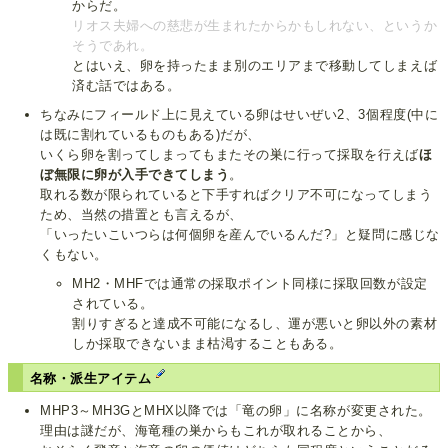
からだ。
リオス夫婦への慈悲が生まれたからかもしれない、というか
そうであれ。
とはいえ、卵を持ったまま別のエリアまで移動してしまえば
済む話ではある。
ちなみにフィールド上に見えている卵はせいぜい2、3個程度(中に
は既に割れているものもある)だが、
いくら卵を割ってしまってもまたその巣に行って採取を行えば
ほ
ぼ無限に卵が入手できてしまう
。
取れる数が限られていると下手すればクリア不可になってしまう
ため、当然の措置とも言えるが、
「いったいこいつらは何個卵を産んでいるんだ?」と疑問に感じな
くもない。
MH2・MHFでは通常の採取ポイント同様に採取回数が設定
されている。
割りすぎると達成不可能になるし、運が悪いと卵以外の素材
しか採取できないまま枯渇することもある。
名称・派生アイテム
MHP3～MH3GとMHX以降では「竜の卵」に名称が変更された。
理由は謎だが、海竜種の巣からもこれが取れることから、