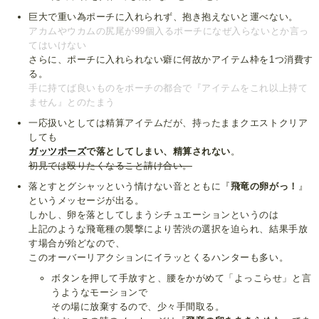
巨大で重い為ポーチに入れられず、抱き抱えないと運べない。
アカムやウカムの尻尾が99個入るポーチになぜ入らないとか言っ
てはいけない
さらに、ポーチに入れられない癖に何故かアイテム枠を1つ消費す
る。
手に持てば良いものをポーチの都合で『アイテムをこれ以上持て
ません』とのたまう
一応扱いとしては精算アイテムだが、持ったままクエストクリア
しても
ガッツポーズ
で落としてしまい、精算されない
。
初見では殴りたくなること請け合い。
落とすとグシャッという情けない音とともに『
飛竜の卵がっ！
』
というメッセージが出る。
しかし、卵を落としてしまうシチュエーションというのは
上記のような飛竜種の襲撃により苦渋の選択を迫られ、結果手放
す場合が殆どなので、
このオーバーリアクションにイラッとくるハンターも多い。
ボタンを押して手放すと、腰をかがめて「よっこらせ」と言
うようなモーションで
その場に放棄するので、少々手間取る。