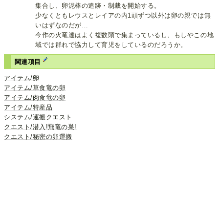
集合し、卵泥棒の追跡・制裁を開始する。
少なくともレウスとレイアの内1頭ずつ以外は卵の親では無
いはずなのだが…
今作の火竜達はよく複数頭で集まっているし、もしやこの地
域では群れで協力して育児をしているのだろうか。
関連項目
アイテム/卵
アイテム/草食竜の卵
アイテム/肉食竜の卵
アイテム/特産品
システム/運搬クエスト
クエスト/潜入!飛竜の巣!
クエスト/秘密の卵運搬