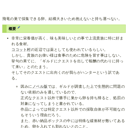
飛竜の巣で採集できる卵。結構大きいため抱えないと持ち運べない。
概要
非常に栄養価が高く、味も美味しいとの事で上流貴族に特に好ま
れる食材。
ココット村
の近辺では薬としても使われているらしい。
しかし、貴族のお偉い様は食事のために危険を冒す事はしない。
挙句の果てに、「ギルドにクエストを出して報酬の代わりに持っ
て来い」とのたまう。
そしてそのクエストに出向くのが我らがハンターという訳であ
る。
因みに
ノベル版
では、ギルドが調査した上で生態的に問題の
ない依頼のみを通しているので、
正式なクエスト以外で勝手に巣から卵を持ち帰ると、処罰の
対象になってしまうと書かれている。
作品によっては特定クエスト以外での採取自体が不可能なの
もそういう理由だろう。
また、赤い納品ボックスの中には特殊な緩衝材が敷いてある
ため、卵を入れても割れないとのこと。