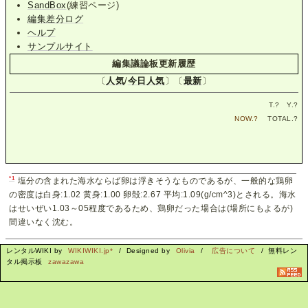
SandBox
(練習ページ)
編集差分ログ
ヘルプ
サンプルサイト
編集議論板更新履歴
〔
人気
/
今日人気
〕〔
最新
〕
T.
?
Y.
?
NOW.
?
TOTAL.
?
*1
塩分の含まれた海水ならば卵は浮きそうなものであるが、一般的な鶏卵
の密度は白身:1.02 黄身:1.00 卵殻:2.67 平均:1.09(g/cm^3)とされる。海水
はせいぜい1.03～05程度であるため、鶏卵だった場合は(場所にもよるが)
間違いなく沈む。
レンタルWIKI by
WIKIWIKI.jp*
/ Designed by
Olivia
/
広告について
/ 無料レン
タル掲示板
zawazawa