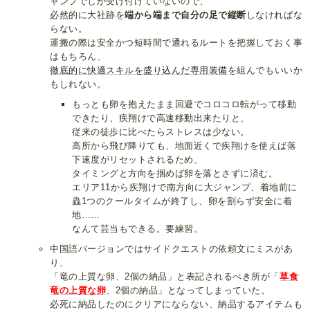
ャンプでしか受け付けていないので、
必然的に大社跡を
端から端まで自分の足で縦断
しなければな
らない。
運搬の際は安全かつ短時間で通れるルートを把握しておく事
はもちろん、
徹底的に
快適
スキルを
盛り込んだ
専用装備
を組んでもいいか
もしれない。
もっとも卵を抱えたまま回避でコロコロ転がって移動
できたり、疾翔けで高速移動出来たりと、
従来の徒歩に比べたらストレスは少ない。
高所から飛び降りても、地面近くで疾翔けを使えば落
下速度がリセットされるため、
タイミングと方向を掴めば卵を落とさずに済む。
エリア11から疾翔けで南方向に大ジャンプ、着地前に
蟲1つのクールタイムが終了し、卵を割らず安全に着
地……
なんて芸当もできる。要練習。
中国語バージョンではサイドクエストの依頼文にミスがあ
り、
「竜の上質な卵、2個の納品」と表記されるべき所が「
草食
竜の上質な卵
、2個の納品」となってしまっていた。
必死に納品したのにクリアにならない、納品するアイテムも