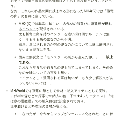
おそらく飛竜と海竜の卵の価値はどちらも同程度ということだろ
う。
なお、これらの作品の間に挟まれる形になったMH4(G)では「飛竜
の卵」の名称に戻っている。
MHX(X)では非常に珍しい、
古代林の卵運びに獣竜種が現れ
るイベント
が配信されている。
尤も斬竜に卵を持つハンターを追い掛け回すルーチンは無
く、そもそも巣の主なのかも不明。
結局、運ばされるのが何の卵なのかについては謎は解明され
ないまま現在に至る。
因みに解説文は「モンスターの巣から盗んだ卵。」……
以上
である
。
これなら草食竜や肉食竜の卵も当てはまってしまう。
その為
なのか味についての言及も無い。
アイテムとして混同される事は無いが、もう少し解説文があ
ってもいいのでは…。
MHWorldでは飛竜の卵として食材・納入アイテムとして実装。
古代樹の森などの探索での納入の他、下位★4フリークエスト『俺
は森の運搬屋』での納入目標に設定されており、
無事届けると料理場の食材が増える。
…なのだが、今作からマップがシームレス化されたことに伴