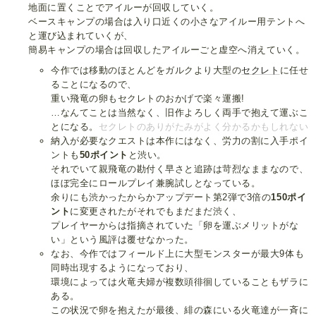
地面に置くことでアイルーが回収していく。
ベースキャンプの場合は入り口近くの小さなアイルー用テントへ
と運び込まれていくが、
簡易キャンプの場合は回収したアイルーごと虚空へ消えていく。
今作では移動のほとんどをガルクより大型の
セクレト
に任せ
ることになるので、
重い飛竜の卵もセクレトのおかげで楽々運搬!
…なんてことは当然なく、旧作よろしく両手で抱えて運ぶこ
とになる。
セクレトのありがたみがよく分かるかもしれない
納入が必要なクエストは本作にはなく、労力の割に入手ポイ
ントも
50ポイント
と渋い。
それでいて親飛竜の勘付く早さと追跡は苛烈なままなので、
ほぼ完全にロールプレイ兼腕試しとなっている。
余りにも渋かったからかアップデート第2弾で3倍の
150ポイ
ント
に変更されたがそれでもまだまだ渋く、
プレイヤーからは指摘されていた「卵を運ぶメリットがな
い」という風評は覆せなかった。
なお、今作ではフィールド上に大型モンスターが最大9体も
同時出現するようになっており、
環境によっては火竜夫婦が複数頭徘徊していることもザラに
ある。
この状況で卵を抱えたが最後、緋の森にいる火竜達が一斉に