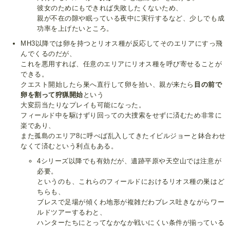
彼女のためにもできれば失敗したくないため、
親が不在の隙や眠っている夜中に実行するなど、少しでも成
功率を上げたいところ。
MH3以降では卵を持つとリオス種が反応してそのエリアにすっ飛
んでくるのだが、
これを悪用すれば、任意のエリアにリオス種を呼び寄せることが
できる。
クエスト開始したら巣へ直行して卵を拾い、親が来たら
目の前で
卵を割って狩猟開始
という
大変罰当たりなプレイも可能になった。
フィールド中を駆けずり回っての大捜索をせずに済むため非常に
楽であり、
また孤島のエリア8に呼べば乱入してきたイビルジョーと鉢合わせ
なくて済むという利点もある。
4シリーズ以降でも有効だが、遺跡平原や天空山では注意が
必要。
というのも、これらのフィールドにおけるリオス種の巣はど
ちらも、
ブレスで足場が傾くわ地形が複雑だわブレス吐きながらワー
ルドツアーするわと、
ハンターたちにとってなかなか戦いにくい条件が揃っている