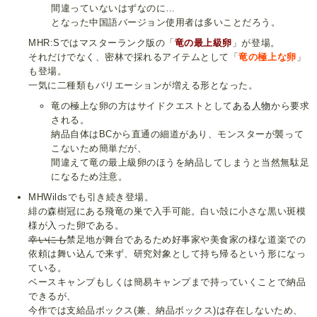
間違っていないはずなのに…
となった中国語バージョン使用者は多いことだろう。
MHR:Sではマスターランク版の「
竜の最上級卵
」が登場。
それだけでなく、密林で採れるアイテムとして「
竜の極上な卵
」
も登場。
一気に二種類もバリエーションが増える形となった。
竜の極上な卵の方はサイドクエストとして
ある人物
から要求
される。
納品自体はBCから直通の細道があり、モンスターが襲って
こないため簡単だが、
間違えて竜の最上級卵のほうを納品してしまうと当然無駄足
になるため注意。
MHWildsでも引き続き登場。
緋の森樹冠にある飛竜の巣で入手可能。白い殻に小さな黒い斑模
様が入った卵である。
幸いにも
禁足地が舞台であるため好事家や美食家の様な道楽での
依頼は舞い込んで来ず、研究対象として持ち帰るという形になっ
ている。
ベースキャンプもしくは簡易キャンプまで持っていくことで納品
できるが、
今作では支給品ボックス(兼、納品ボックス)は存在しないため、