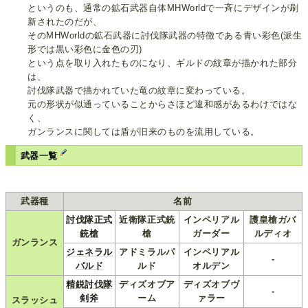
というのも、通常の鉱石武器自体MHWorldで一斉にデザインが刷
新されたのだが、
そのMHWorldの鉱石武器に討伐隊武器の特徴である青い彩色(派生
形では黒い彩色に金色の刃)
という点を取り入れたものになり、ギルドの紋章が描かれた部分
は、
討伐隊武器で描かれていた竜の紋章に変わっている。
元の形状が似通っていることからさほど違和感があるわけではな
く、
ガンランスに関しては盾が旧来のものを流用している。
武器一覧
武器種
名前
討伐隊正式
近衛隊正式銃
インペリアル
護皇槍ガバ
銃槍
槍
ガーダー
ルディオ
ガンランス
ジェネラル
アドミラルパ
インペリアル
-
パルド
ルド
オルデン
精鋭討伐隊
ディズオブア
ディズオブヴ
-
剣斧
ーム
ァラー
スラッシュ