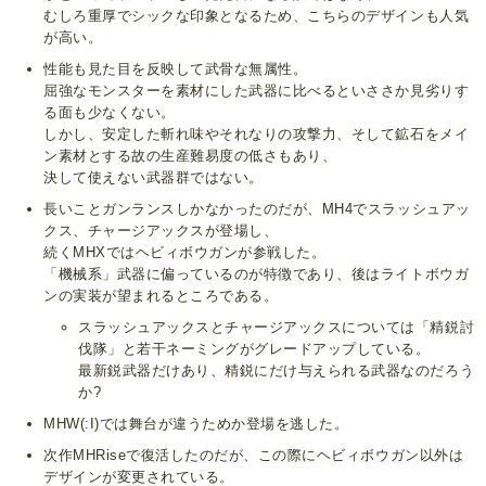
むしろ重厚でシックな印象となるため、こちらのデザインも人気
が高い。
性能も見た目を反映して武骨な無属性。
屈強なモンスターを素材にした武器に比べるといささか見劣りす
る面も少なくない。
しかし、安定した斬れ味やそれなりの攻撃力、そして鉱石をメイ
ン素材とする故の生産難易度の低さもあり、
決して使えない武器群ではない。
長いことガンランスしかなかったのだが、MH4でスラッシュアッ
クス、チャージアックスが登場し、
続くMHXではヘビィボウガンが参戦した。
「機械系」武器に偏っているのが特徴であり、後はライトボウガ
ンの実装が望まれるところである。
スラッシュアックスとチャージアックスについては「精鋭討
伐隊」と若干ネーミングがグレードアップしている。
最新鋭武器だけあり、精鋭にだけ与えられる武器なのだろう
か?
MHW(:I)では舞台が違うためか登場を逃した。
次作MHRiseで復活したのだが、この際にヘビィボウガン以外は
デザインが変更されている。