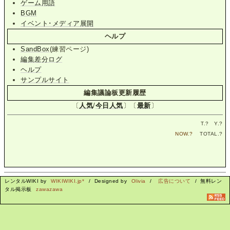
ゲーム用語
BGM
イベント･メディア展開
ヘルプ
SandBox
(練習ページ)
編集差分ログ
ヘルプ
サンプルサイト
編集議論板更新履歴
〔
人気
/
今日人気
〕〔
最新
〕
T.
?
Y.
?
NOW.
?
TOTAL.
?
レンタルWIKI by
WIKIWIKI.jp*
/ Designed by
Olivia
/
広告について
/ 無料レン
タル掲示板
zawazawa