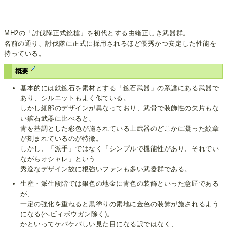
MH2の「討伐隊正式銃槍」を初代とする由緒正しき武器群。
名前の通り、討伐隊に正式に採用されるほど優秀かつ安定した性能を
持っている。
概要
基本的には鉄鉱石を素材とする「鉱石武器」の系譜にある武器で
あり、シルエットもよく似ている。
しかし細部のデザインが異なっており、武骨で装飾性の欠片もな
い鉱石武器に比べると、
青を基調とした彩色が施されている上武器のどこかに凝った紋章
が刻まれているのが特徴。
しかし、「派手」ではなく「シンプルで機能性があり、それでい
ながらオシャレ」という
秀逸なデザイン故に根強いファンも多い武器群である。
生産・派生段階では銀色の地金に青色の装飾といった意匠である
が、
一定の強化を重ねると黒塗りの素地に金色の装飾が施されるよう
になる(ヘビィボウガン除く)。
かといってケバケバしい見た目になる訳ではなく、