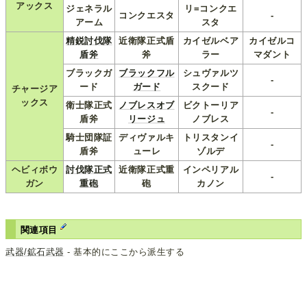
アックス
ジェネラル
リ=コンクエ
コンクエスタ
-
アーム
スタ
精鋭討伐隊
近衛隊正式盾
カイゼルベア
カイゼルコ
盾斧
斧
ラー
マダント
ブラックガ
ブラックフル
シュヴァルツ
-
ード
ガード
スクード
チャージア
ックス
衛士隊正式
ノブレスオブ
ビクトーリア
-
盾斧
リージュ
ノブレス
騎士団隊証
ディヴァルキ
トリスタンイ
-
盾斧
ューレ
ゾルデ
ヘビィボウ
討伐隊正式
近衛隊正式重
インペリアル
-
ガン
重砲
砲
カノン
関連項目
武器/鉱石武器
- 基本的にここから派生する