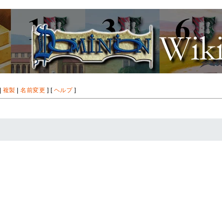
|
複製
|
名前変更
] [
ヘルプ
]