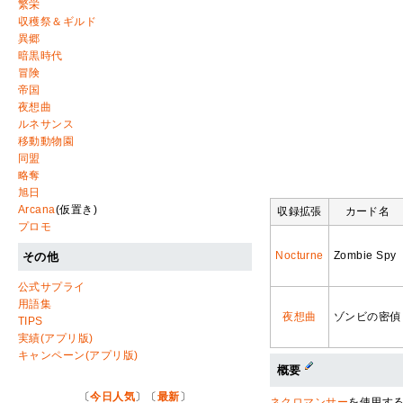
繁栄
収穫祭＆ギルド
異郷
暗黒時代
冒険
帝国
夜想曲
ルネサンス
移動動物園
同盟
略奪
旭日
Arcana
(仮置き)
収録拡張
カード名
プロモ
Nocturne
Zombie Spy
その他
公式サプライ
用語集
夜想曲
ゾンビの密偵
TIPS
実績(アプリ版)
キャンペーン(アプリ版)
概要
〔
今日人気
〕〔
最新
〕
ネクロマンサー
を使用す