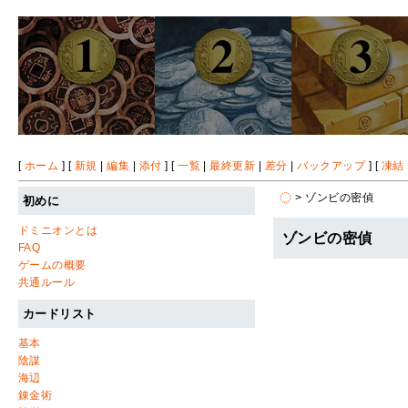
[
ホーム
] [
新規
|
編集
|
添付
] [
一覧
|
最終更新
|
差分
|
バックアップ
] [
凍結
> ゾンビの密偵
初めに
ドミニオンとは
ゾンビの密偵
FAQ
ゲームの概要
共通ルール
カードリスト
基本
陰謀
海辺
錬金術