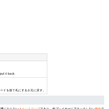
put it back.
カードを捨て札にするか元に戻す。
邪魔にならない
キャントリップ
であり、他プレイヤーにアタックしない
密偵
で