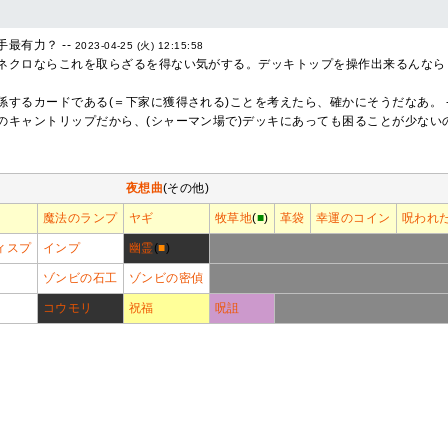
最有力？ --
2023-04-25 (火) 12:15:58
ネクロならこれを取らざるを得ない気がする。デッキトップを操作出来るんならと
係するカードである(＝下家に獲得される)ことを考えたら、確かにそうだなあ。 -
のキャントリップだから、(シャーマン場で)デッキにあっても困ることが少ないの
夜想曲
(その他)
魔法のランプ
ヤギ
牧草地
(
■
)
革袋
幸運のコイン
呪われ
ィスプ
インプ
幽霊
(
■
)
ゾンビの石工
ゾンビの密偵
コウモリ
祝福
呪詛