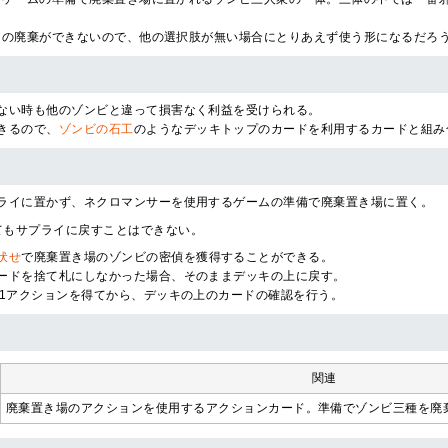
ドの廃棄ができないので、他の選択肢が無い場合にとりあえず使う形になるだろ
ない時も他のゾンビと違って損害なく利益を受けられる。
きるので、
ゾンビの石工
のようなデッキトップのカードを利用するカードと組み
ライに置かず、ネクロマンサーを使用するゲームの準備で廃棄置き場に置く。
てもサプライに戻すことはできない。
伏せ
で廃棄置き場のゾンビの密偵を獲得することができる。
ードを捨て札にしなかった場合、そのままデッキの上に戻す。
+1アクションを得てから、デッキの上のカードの確認を行う。
関連
廃棄置き場のアクションを使用するアクションカード。準備でゾンビ三種を廃