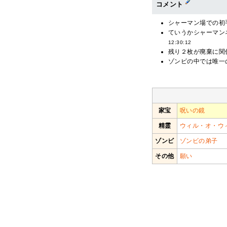
コメント
シャーマン場での初手
ていうかシャーマン
12:30:12
残り２枚が廃棄に関
ゾンビの中では唯一
家宝
呪いの鏡
精霊
ウィル・オ・ウ
ゾンビ
ゾンビの弟子
その他
願い