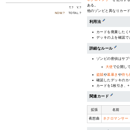
ある。
T.
?
Y.
?
他のゾンビと異なりカー
NOW.
?
TOTAL.
?
利用法
カードを廃棄したく
デッキの上を確認で
詳細なルール
ゾンビの密偵はサプ
大使
で公開し
盗賊
や
墓暴き
や
待ち
確認したデッキのカ
カードを1枚引き、
関連カード
拡張
名前
夜想曲
ネクロマンサー