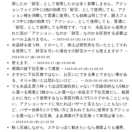
用したか「財宝」として使用したかは全く影響しません。アクシ
ョンフェイズ中に(他の効果で)「財宝」として使用しても、アク
ション権を消費して普通に使用しても効果は同じです。購入フェ
イズ中に(他の効果で)「アクション」として使用しても、普通に
「財宝」として使用しても同様です。つまり、水晶玉から使用さ
れた冠が「アクション」なのか「財宝」なのかを区別する必要は
ルール上ありません。 --
2023-02-14 (火) 14:13:23
水晶球を使う時、ドローして、例えば研究所を引いたとしてそれ
を使用して、財宝を引いた場合その財宝カードも使えますか？ --
2023-02-17 (金) 19:02:35
使えます。 --
2023-02-17 (金) 19:08:48
屑屋の超下位互換って感覚 --
2023-03-15 (水) 21:03:26
さすがに下位互換ではない、お互いにできる事とできない事があ
る。そりゃ強いとは思わないけど…。 --
2023-03-16 (木) 00:02:32
でも水晶玉買う時ってほぼ圧縮目的じゃない？圧縮目的なら5枚か
ら選べる屑屋と1枚からしか選べない水晶玉で下位互換だし。銀貨
とかに当たって使用するなら実質行商人で5コスでやることじゃな
い。アクションカードに当たればバザーと言えないこともないけ
ど、バザー自体5コスで弱い方と言われてるのに使用するアクショ
ンを選べない下位互換。まあ屑屋の下位互換って表現は違うか。
--
2023-03-16 (木) 21:13:29
軽く圧縮しながら、ステロっぽく動きたいなら屑屋よりも優秀。