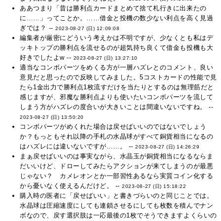
ああつまり「昔は勝利点カードまとめて捨て札行きに出来たの
に……」ってことか。……借金と投機の数少ない利点を高く見過
ぎでは？ --
2023-08-27 (日) 12:09:08
編集者が厳密にどういう考えかは不明ですが、少なくとも私はデ
ッキトップの勝利点を流せるのが超気持ち良くて借金も投機も大
好きでしたよw --
2023-08-27 (日) 13:27:10
適当なコンボパーツをめくる方が一層ハズレとのコメント、良い
意見だと思ったので反映してみました。5コストカードの性能で見
たら1金出力で勝利点1枚流すだけを当たりとするのは無理筋だと
感じますが、邪魔な勝利点よりも使いたいコンボパーツを流して
しまう方がハズレの度合いが大きいことは間違いないですね。 --
2023-08-27 (日) 13:50:20
コンボパーツがめくれた場合は戻せばいいのではないでしょう
か？もっともそれ以降の手札の水晶球がすべて銅貨相当になるの
はハズレには違いないですが……。 --
2023-08-27 (日) 14:26:29
まぁ戻せばいいのは事実ながら、水晶玉が銅貨相当になるならま
だいいけど、ドローしてみたらアクションが来てしまうのが最悪
じゃない？ カメレオンとか一部習性あるなら実質コイン化する
から憂いなく使えるんだけど。 --
2023-08-27 (日) 15:18:22
購入時の医者に「戻せばいい」と書きづらいのと同じことでは。
水晶球は圧縮速度にしても連鎖させるにしても枚数を積んでナン
ボなので、戻す選択肢は一応最後の1枚でそうできますよくらいの