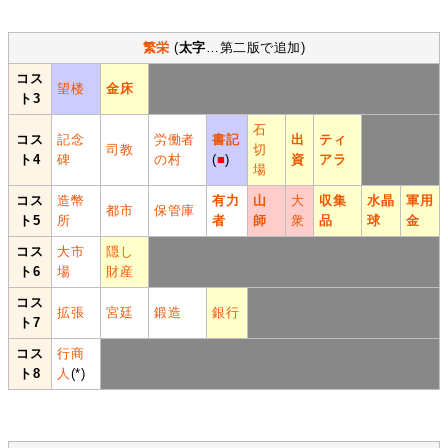
繁栄
(
太字
…第二版で追加)
コス
望楼
金床
ト3
石
コス
記念
労働者
書記
出
ティ
司教
切
ト4
碑
の村
(
■
)
資
アラ
場
コス
造幣
有力
山
大
収集
水晶
軍用
都市
保管庫
ト5
所
者
師
衆
品
球
金
コス
大市
隠し
ト6
場
財産
コス
拡張
宮廷
鍛造
銀行
ト7
コス
行商
ト8
人
(*)