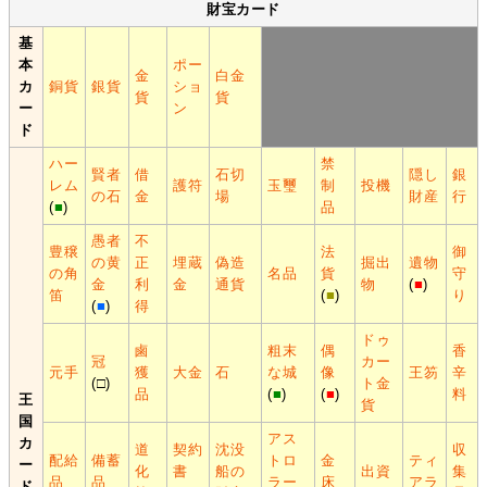
財宝カード
基
本
ポー
金
白金
カ
銅貨
銀貨
ショ
貨
貨
ー
ン
ド
ハー
禁
賢者
借
石切
隠し
銀
レム
護符
玉璽
制
投機
の石
金
場
財産
行
(
■
)
品
愚者
不
豊穣
法
御
の黄
正
埋蔵
偽造
掘出
遺物
の角
名品
貨
守
金
利
金
通貨
物
(
■
)
笛
(
■
)
り
(
■
)
得
ドゥ
鹵
粗末
偶
香
冠
カー
元手
獲
大金
石
な城
像
王笏
辛
(□)
ト金
品
(
■
)
(
■
)
料
王
貨
国
アス
カ
道
契約
沈没
収
配給
備蓄
トロ
金
ティ
ー
化
書
船の
出資
集
品
品
ラー
床
アラ
ド