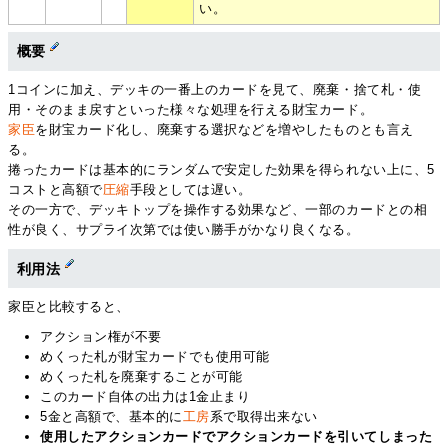
い。
概要
1コインに加え、デッキの一番上のカードを見て、廃棄・捨て札・使
用・そのまま戻すといった様々な処理を行える財宝カード。
家臣
を財宝カード化し、廃棄する選択などを増やしたものとも言え
る。
捲ったカードは基本的にランダムで安定した効果を得られない上に、5
コストと高額で
圧縮
手段としては遅い。
その一方で、デッキトップを操作する効果など、一部のカードとの相
性が良く、サプライ次第では使い勝手がかなり良くなる。
利用法
家臣と比較すると、
アクション権が不要
めくった札が財宝カードでも使用可能
めくった札を廃棄することが可能
このカード自体の出力は1金止まり
5金と高額で、基本的に
工房
系で取得出来ない
使用したアクションカードでアクションカードを引いてしまった