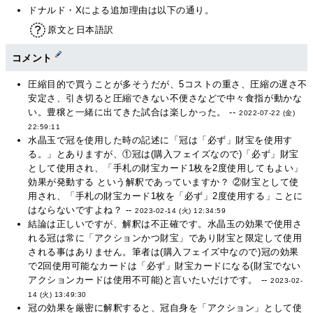
ドナルド・Xによる追加理由は以下の通り。
原文と日本語訳
コメント
圧縮目的で買うことが多そうだが、5コストの重さ、圧縮の遅さ不
安定さ、引き切ると圧縮できない不便さなどで中々食指が動かな
い。豊穣と一緒に出てきた試合は楽しかった。 --
2022-07-22 (金)
22:59:11
水晶玉で冠を使用した時の記述に「冠は「必ず」財宝を使用す
る。」とありますが、①冠は(購入フェイズなので)「必ず」財宝
として使用され、「手札の財宝カード1枚を2度使用してもよい」
効果が発動する という解釈であっていますか？ ②財宝として使
用され、「手札の財宝カード1枚を「必ず」2度使用する」ことに
はならないですよね？ --
2023-02-14 (火) 12:34:59
結論は正しいですが、解釈は不正確です。水晶玉の効果で使用さ
れる冠は常に「アクションかつ財宝」であり財宝と限定して使用
される事はありません。筆者は(購入フェイズ中なので)冠の効果
で2回使用可能なカードは「必ず」財宝カードになる(財宝でない
アクションカードは使用不可能)と言いたいだけです。 --
2023-02-
14 (火) 13:49:30
冠の効果を厳密に解釈すると、冠自身を「アクション」として使