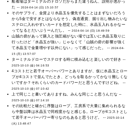
船着場はターミナルのドロソだからまた違うねん、説明が悪かっ
た --
2024-04-14 (日) 15:10:57
そのサプライ、金貨より水晶玉を優先することはまずないだろう
から5金で安すぎとはならなそう。偽造通貨、掘り出し物みたいな
ステロに入れやすいカードを想定した時に、水晶玉入れるかなー
ってなるとだいぶうーんだし。 --
2024-04-14 (日) 18:49:59
山賊の砦があって購入と強圧縮がない場では互いに水晶玉取りに
行ったけど「水晶玉が強い」じゃなくて「山賊の砦の影響が強く
て水晶玉で金量増やす以外にない」って感じだった。 --
2024-04-
15 (月) 13:57:07
ターミナルドローでステロする時に積み込むと楽しいので好き --
2025-10-10 (金) 04:16:53
4コストだと若干オーバーパワーとありますが、仮に水晶玉とロー
プが4コストで並んでたとき、どっちを取るかってかなり難しくな
いですか？それくらいのカードパワーだと思うんですけどね。 --
2025-10-10 (金) 07:10:42
上で同じこと書いてありますね。みんな同じこと思うんだな --
2025-10-10 (金) 07:14:10
その比較だと確かに序盤はロープ、工房系で大量に集められるな
ら中盤以降は水晶玉で同程度かなと感じる。ロープが4コストとし
て若干オーバーパワー寄りなのもあると思うけど。 --
2025-10-14
(火) 13:48:47