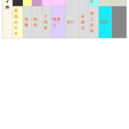
イ
性
外
賞
海
品
大
金
危
物
敬虔
上
の
渦
苦行
継
狼狽
難
色
な
交
ヤ
巻
ぎ
易
ギ