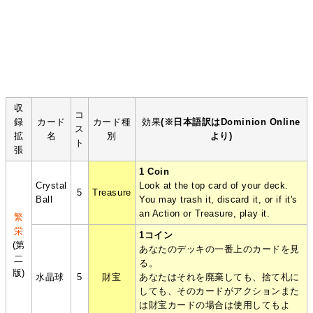
収
コ
録
カード
カード種
効果
(※日本語訳はDominion Online
ス
拡
名
別
より)
ト
張
1 Coin
Crystal
Look at the top card of your deck.
5
Treasure
Ball
You may trash it, discard it, or if it's
an Action or Treasure, play it.
繁
栄
1コイン
(第
あなたのデッキの一番上のカードを見
二
る。
版)
水晶球
5
財宝
あなたはそれを廃棄しても、捨て札に
しても、そのカードがアクションまた
は財宝カードの場合は使用してもよ