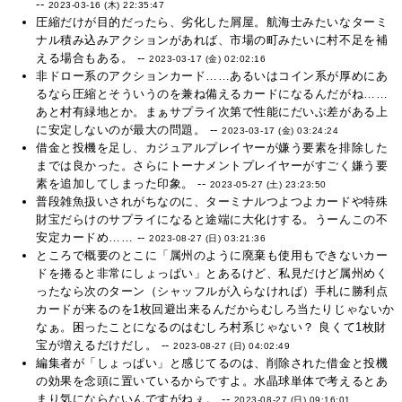
--
2023-03-16 (木) 22:35:47
圧縮だけが目的だったら、劣化した屑屋。航海士みたいなターミ
ナル積み込みアクションがあれば、市場の町みたいに村不足を補
える場合もある。 --
2023-03-17 (金) 02:02:16
非ドロー系のアクションカード……あるいはコイン系が厚めにあ
るなら圧縮とそういうのを兼ね備えるカードになるんだがね……
あと村有緑地とか。まぁサプライ次第で性能にだいぶ差がある上
に安定しないのが最大の問題。 --
2023-03-17 (金) 03:24:24
借金と投機を足し、カジュアルプレイヤーが嫌う要素を排除した
までは良かった。さらにトーナメントプレイヤーがすごく嫌う要
素を追加してしまった印象。 --
2023-05-27 (土) 23:23:50
普段雑魚扱いされがちなのに、ターミナルつよつよカードや特殊
財宝だらけのサプライになると途端に大化けする。うーんこの不
安定カードめ…… --
2023-08-27 (日) 03:21:36
ところで概要のとこに「属州のように廃棄も使用もできないカー
ドを捲ると非常にしょっぱい」とあるけど、私見だけど属州めく
ったなら次のターン（シャッフルが入らなければ）手札に勝利点
カードが来るのを1枚回避出来るんだからむしろ当たりじゃないか
なぁ。困ったことになるのはむしろ村系じゃない？ 良くて1枚財
宝が増えるだけだし。 --
2023-08-27 (日) 04:02:49
編集者が「しょっぱい」と感じてるのは、削除された借金と投機
の効果を念頭に置いているからですよ。水晶球単体で考えるとあ
まり気にならないんですがねぇ。 --
2023-08-27 (日) 09:16:01