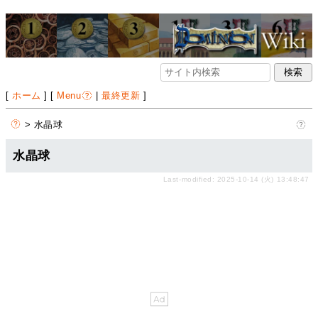
[
ホーム
] [
Menu
|
最終更新
]
> 水晶球
水晶球
Last-modified: 2025-10-14 (火) 13:48:47