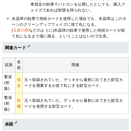
車競走の効果でパトロンを公開したとしても、購入フ
ェイズであれば財源を得られない。
水晶球の効果で持続カードを使用した場合でも、水晶球はこのタ
ーンのクリーンアップフェイズに捨て札になる。
(
玉座の間
などのように)水晶球の効果で使用した持続カードが捨
て札になるまで場に残る、ということはないので注意。
関連カード
名
拡張
関連
前
繁栄
借
元々収録されていた、デッキから最初に出てきた財宝カ
(初
金
ードを廃棄するか捨て札にする財宝カード。
版)
繁栄
投
元々収録されていた、デッキから最初に出てきた財宝カ
(初
機
ードを使用する財宝カード。
版)
余談