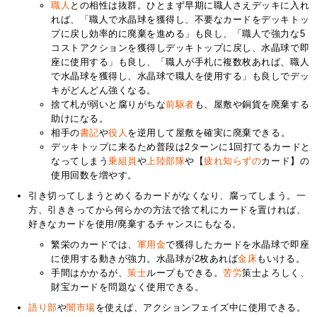
職人
との相性は抜群。ひとまず早期に職人さえデッキに入れ
れば、「職人で水晶球を獲得し、不要なカードをデッキトッ
プに戻し効率的に廃棄を進める」も良し、「職人で強力な5
コストアクションを獲得しデッキトップに戻し、水晶球で即
座に使用する」も良し、「職人が手札に複数枚あれば、職人
で水晶球を獲得し、水晶球で職人を使用する」も良しでデッ
キがどんどん強くなる。
捨て札が弱いと腐りがちな
前駆者
も、屋敷や銅貨を廃棄する
助けになる。
相手の
書記
や
役人
を逆用して屋敷を確実に廃棄できる。
デッキトップに来るため普段は2ターンに1回打てるカードと
なってしまう
乗組員
や
上陸部隊
や【
疲れ知らずの
カード】の
使用回数を増やす。
引き切ってしまうとめくるカードがなくなり、腐ってしまう。一
方、引ききってから何らかの方法で捨て札にカードを置ければ、
好きなカードを使用/廃棄するチャンスにもなる。
繁栄のカードでは、
軍用金
で獲得したカードを水晶球で即座
に使用する動きが強力。水晶球が2枚あれば
金床
もいける。
手間はかかるが、
策士
ループもできる。
苦労
策士よろしく、
財宝カードを問題なく使用できる。
語り部
や
闇市場
を使えば、アクションフェイズ中に使用できる。