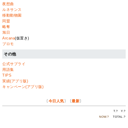
夜想曲
ルネサンス
移動動物園
同盟
略奪
旭日
Arcana
(仮置き)
プロモ
その他
公式サプライ
用語集
TIPS
実績(アプリ版)
キャンペーン(アプリ版)
〔
今日人気
〕〔
最新
〕
T.
?
Y.
?
NOW.
?
TOTAL.
?