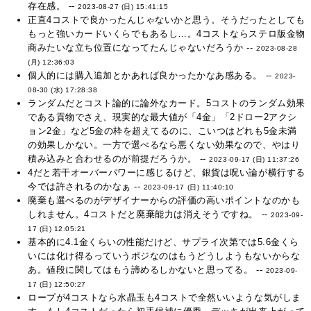
存在感。 --
2023-08-27 (日) 15:41:15
正直4コストで良かったんじゃないかと思う。そうだったとしても
もっと強いカードいくらでもあるし…。4コストならステロ版金物
商みたいな立ち位置になってたんじゃないだろうか --
2023-08-28
(月) 12:36:03
個人的には購入追加とかあれば良かったかなあ感ある。 --
2023-
08-30 (水) 17:28:38
ランダムだとコスト論的に論外なカード。5コストのランダム効果
である貢物でさえ、現実的な最大値が「4金」「2ドロー2アクシ
ョン2金」など5金の枠を超えてるのに、こいつはどれも5金未満
の効果しかない。一方で選べるなら悪くない効果なので、やはり
積み込みと合わせるのが前提だろうか。 --
2023-09-17 (日) 11:37:26
4だと若干オーバーパワーに感じるけど、銀貨は呪い論が横行する
今では許されるのかなぁ --
2023-09-17 (日) 11:40:10
廃棄も選べるのがデザイナーからの評価の高いポイントなのかも
しれません。4コストだと廃棄能力は消えそうですね。 --
2023-09-
17 (日) 12:05:21
基本的に4.1金くらいの性能だけど、サプライ次第では5.6金くら
いには化け得るっていうポジなのはもうどうしようもないからな
あ。値段に関してはもう諦めるしかないと思ってる。 --
2023-09-
17 (日) 12:50:27
ロープが4コストなら水晶玉も4コストで全然いいような気がしま