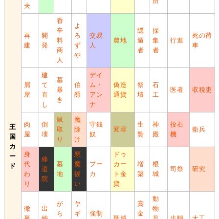
所
夫
香
よ
辛
隠
採
再
開
ろ
交易
死の荷
料
農地
遁
集
行進
建
発
ず
人
車
商
者
者
や
人
建
デイ
墓
屑
て
伯
ム・
偽造
祭
石
暴
医者
収税吏
屋
直
爵
アン
通貨
壇
工
き
し
ナ
鼠
魔
肉
倒
守銭
生
神
投石
王
取
除
変容
衛兵
屋
壊
奴
贄
殿
機
国
り
け
カ
身
悪
ドゥ
ー
修
代
墓
魔
プー
カー
増
根
ド
道
司祭
研究
わ
地
祓
カ
ト金
築
城
院
り
い
貨
動
が
ヤ
賞
徴
出
物
ら
ギ
強制
金
募
納
聖域
見
歩哨
大工