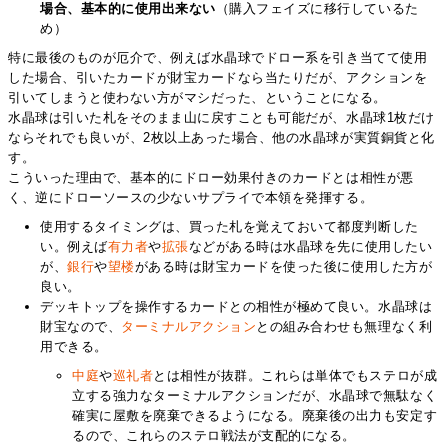
場合、基本的に使用出来ない
（購入フェイズに移行しているた
め）
特に最後のものが厄介で、例えば水晶球でドロー系を引き当てて使用
した場合、引いたカードが財宝カードなら当たりだが、アクションを
引いてしまうと使わない方がマシだった、ということになる。
水晶球は引いた札をそのまま山に戻すことも可能だが、水晶球1枚だけ
ならそれでも良いが、2枚以上あった場合、他の水晶球が実質銅貨と化
す。
こういった理由で、基本的にドロー効果付きのカードとは相性が悪
く、逆にドローソースの少ないサプライで本領を発揮する。
使用するタイミングは、買った札を覚えておいて都度判断した
い。例えば
有力者
や
拡張
などがある時は水晶球を先に使用したい
が、
銀行
や
望楼
がある時は財宝カードを使った後に使用した方が
良い。
デッキトップを操作するカードとの相性が極めて良い。水晶球は
財宝なので、
ターミナルアクション
との組み合わせも無理なく利
用できる。
中庭
や
巡礼者
とは相性が抜群。これらは単体でもステロが成
立する強力なターミナルアクションだが、水晶球で無駄なく
確実に屋敷を廃棄できるようになる。廃棄後の出力も安定す
るので、これらのステロ戦法が支配的になる。