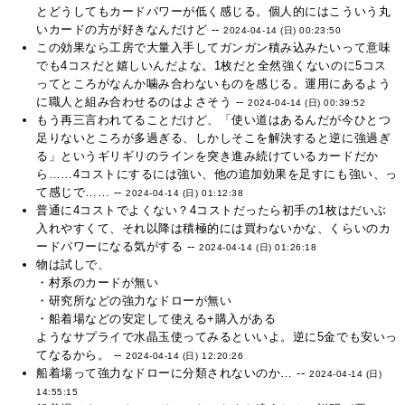
とどうしてもカードパワーが低く感じる。個人的にはこういう丸
いカードの方が好きなんだけど --
2024-04-14 (日) 00:23:50
この効果なら工房で大量入手してガンガン積み込みたいって意味
でも4コスだと嬉しいんだよな。1枚だと全然強くないのに5コス
ってところがなんか噛み合わないものを感じる。運用にあるよう
に職人と組み合わせるのはよさそう --
2024-04-14 (日) 00:39:52
もう再三言われてることだけど、「使い道はあるんだが今ひとつ
足りないところが多過ぎる、しかしそこを解決すると逆に強過ぎ
る」というギリギリのラインを突き進み続けているカードだか
ら……4コストにするには強い、他の追加効果を足すにも強い、っ
て感じで…… --
2024-04-14 (日) 01:12:38
普通に4コストでよくない？4コストだったら初手の1枚はだいぶ
入れやすくて、それ以降は積極的には買わないかな、くらいのカ
ードパワーになる気がする --
2024-04-14 (日) 01:26:18
物は試しで、
・村系のカードが無い
・研究所などの強力なドローが無い
・船着場などの安定して使える+購入がある
ようなサプライで水晶玉使ってみるといいよ。逆に5金でも安いっ
てなるから。 --
2024-04-14 (日) 12:20:26
船着場って強力なドローに分類されないのか… --
2024-04-14 (日)
14:55:15