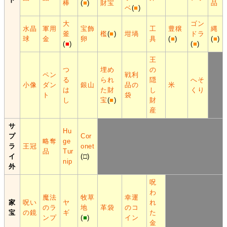
棒
(
■
)
財宝
品
ベ
(
■
)
大
ゴン
水晶
軍用
宝飾
工
豊穣
縄
釜
檻
(
■
)
坩堝
ドラ
球
金
卵
具
(
■
)
(
■
)
(
■
)
(
■
)
王
つ
埋め
の
ペン
戦利
る
られ
隠
へそ
小像
ダン
銀山
品の
米
は
た財
し
くり
ト
袋
し
宝
(
■
)
財
産
サ
Hu
プ
Cor
略奪
ge
ラ
王冠
onet
品
Tur
イ
(□)
nip
外
呪
わ
魔法
牧草
幸運
家
呪い
ヤ
れ
のラ
地
革袋
のコ
宝
の鏡
ギ
た
ンプ
(
■
)
イン
金