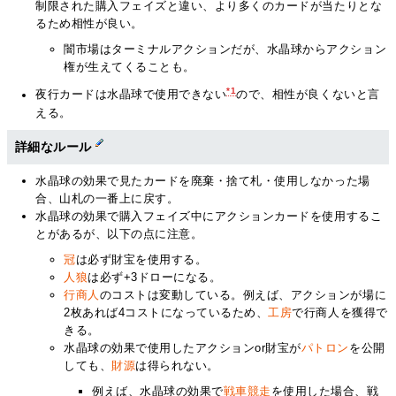
制限された購入フェイズと違い、より多くのカードが当たりとな
るため相性が良い。
闇市場はターミナルアクションだが、水晶球からアクション
権が生えてくることも。
*1
夜行カードは水晶球で使用できない
ので、相性が良くないと言
える。
詳細なルール
水晶球の効果で見たカードを廃棄・捨て札・使用しなかった場
合、山札の一番上に戻す。
水晶球の効果で購入フェイズ中にアクションカードを使用するこ
とがあるが、以下の点に注意。
冠
は必ず財宝を使用する。
人狼
は必ず+3ドローになる。
行商人
のコストは変動している。例えば、アクションが場に
2枚あれば4コストになっているため、
工房
で行商人を獲得で
きる。
水晶球の効果で使用したアクションor財宝が
パトロン
を公開
しても、
財源
は得られない。
例えば、水晶球の効果で
戦車競走
を使用した場合、戦