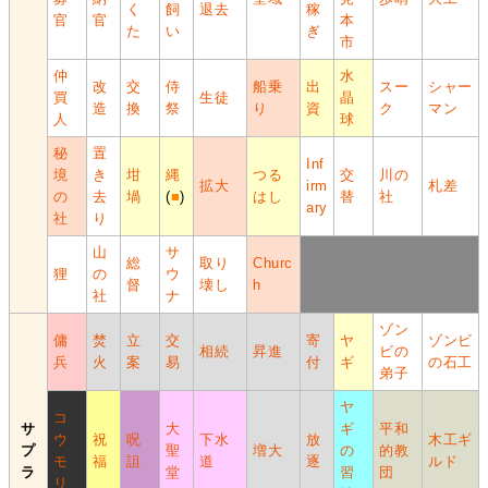
く
飼
退去
稼
官
官
本
た
い
ぎ
市
仲
水
改
交
侍
船乗
出
スー
シャー
買
生徒
晶
造
換
祭
り
資
ク
マン
人
球
秘
置
Inf
境
き
坩
縄
つる
交
川の
拡大
irm
札差
の
去
堝
(
■
)
はし
替
社
ary
社
り
山
サ
総
取り
Churc
狸
の
ウ
督
壊し
h
社
ナ
ゾン
傭
焚
立
交
寄
ヤ
ゾンビ
相続
昇進
ビの
兵
火
案
易
付
ギ
の石工
弟子
ヤ
コ
サ
大
ギ
平和
ウ
祝
呪
下水
放
木工ギ
プ
聖
増大
の
的教
モ
福
詛
道
逐
ルド
ラ
堂
習
団
リ