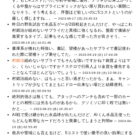
す。もし4コストだったら初手候補に優秀、デッキが出来上がって
くる中盤からはサプライにギミックがない限り買われない展開に
なりそう。そう考えると、序盤ほど欲しいのに5コストというのが
厳しく感じますね…。 --
2023-09-17 (日) 20:45:33
昨日の野良試合で水晶玉ゲーが2回程起きたんだけど、やっぱこれ
村鍛治が組めないサプライだと異様に強くなるわ。盤面で価値が
激変するタイプ。記事もそんな感じで弄った方が良さそう。 --
2023-09-19 (火) 14:01:48
書庫系が捲れた時強い。書記、望楼があったサプライで書記使わ
れた際に望楼トップ乗せしてた。 --
2023-09-19 (火) 17:44:29
村鍛冶
組めないサプライでもそんな強いですかね？銀貨よりはマ
シ、くらいじゃないですか？ステロで行商人より金貨を優先する
ことなんてほとんどないでしょうし --
2023-09-19 (火) 22:58:21
村鍛治組めない、はちょっと言い過ぎだったかも。まぁ、キャン
トリップが少なくてまともにドロー出来ない場だと結構便利。 --
2023-09-20 (水) 00:09:53
絶対的強さは無くても、アタックへのアンチも含めて一部のカー
ドとの相性には光るものがあるから、クソミソに叩く程では無い
かと…。 --
2023-09-20 (水) 10:20:47
AI戦で受け継がれた水晶球が出たんだけど、AIくん水晶玉使った
らどんな有用なカードだろうと廃棄してしまうと判明w --
2024-04-
10 (水) 02:55:45
衛兵や聖域にも言えるけど、5コストで使い勝手の良い効果にする