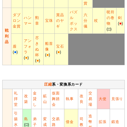
貨
パズ
呪符
ダブ
賞品
六
ハン
勲
ル
の巻
剣
ロン
宝珠
のヤ
分
杖
マー
章
ボッ
物
(
■
)
金貨
ギ
儀
クス
(□)
戦
利
尽
アン
品
き
船首
盾
フォ
宝石
ぬ
像
(
■
)
ラ
(
■
)
杯
(
■
)
(
■
)
(
■
)
圧縮
系・変換系カード
礼
金
仮面
交
改
鉱
改
拝
貸
舞踏
執事
易
大使
見張り
築
山
良
堂
し
会
場
引
造
揚
島
弟
変
交易
司
借金
幣
拡張
鍛造
水
(□)
子
成
路
教