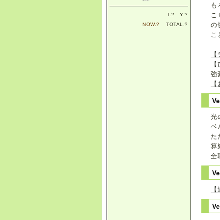
も
こ
T.
?
Y.
?
の
NOW.
?
TOTAL.
?
こ
【
【
強
【
Ve
光
ベ
た
算
全
Ve
【
Ve