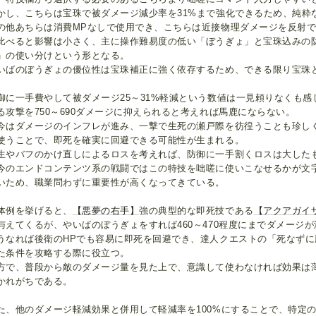
かし、こちらは宝珠で被ダメージ減少率を31%まで強化できるため、純粋
の他あちらは消費MPなしで使用でき、こちらは近接物理ダメージを反射
比べると影響は小さく、主に操作難易度の低い「ぼうぎょ」と宝珠込みの
」の使い分けという形となる。
いばのぼうぎょの優位性は宝珠補正に強く依存するため、できる限り宝珠
御に一手費やして被ダメージ25～31%軽減という数値は一見頼りなくも感じ
る攻撃を750～690ダメージに抑えられると考えれば馬鹿にならない。
今はダメージのインフレが進み、一撃で生死の瀬戸際を彷徨うことも珍し
使うことで、即死を確実に回避できる可能性が生まれる。
生やバフのかけ直しによるロスを考えれば、防御に一手割くロスは大した
今のエンドコンテンツ系の戦闘ではこの特技を咄嗟に使いこなせるかが文
いため、職業問わずに重要性が高くなってきている。
体例を挙げると、
【悪夢の右手】
強の典型的な即死技である
【アクアガイ
与えてくるが、やいばのぼうぎょをすれば460～470程度にまでダメージ
うなれば後衛のHPでも容易に即死を回避でき、達人クエストの「死なず
た条件を攻略する際に役立つ。
方で、普段から敵のダメージ量を見た上で、意識して使わなければ効果は
かれがちである。
た、他のダメージ軽減効果と併用して軽減率を100%にすることで、特定