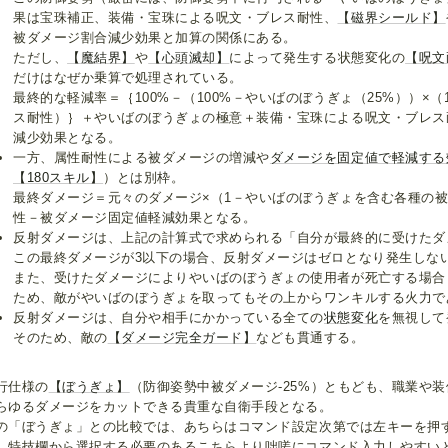
果は宝珠補正、装備・宝珠による呪文・ブレス耐性、
【磁界シールド】
被ダメージ割合減少効果と加算の関係にある。
ただし、
【魔結界】
や
【心頭滅却】
によって発生する状態変化の
【呪文
だけはなぜか乗算で処理されている。
最終的な軽減率＝｛100%－（100%－やいばのぼうぎょ（25%））×
ス耐性）｝＋やいばのぼうぎょの極意＋装備・宝珠による呪文・ブレス
減少効果となる。
一方、属性耐性による被ダメージの増減や
ダメージを固定値で軽減する
【180スキル】
）とは別枠。
最終ダメージ＝元々のダメージ×（1－やいばのぼうぎょを含む各種の
性－被ダメージ固定値軽減効果となる。
反射ダメージは、上記の計算式で求められる「自分が最終的に受けたダメ
この最終ダメージが3以下の場合、反射ダメージはゼロとなり発生しな
また、受けたダメージによりやいばのぼうぎょの使用者が死亡する場合
ため、敵がやいばのぼうぎょを取ってもその上からワンキルする火力で
反射ダメージは、自分や相手にかかっている全ての
状態変化
を無視して
そのため、敵の
【ダメージ完全ガード】
なども貫通する。
行仕様の
【ぼうぎょ】
（防御姿勢中被ダメージ-25%）ともども、職業や
らゆるダメージをカットできる貴重な自衛手段となる。
の「ぼうぎょ」との比較では、あちらはコマンド設定次第では左キーを押
、特技欄から選択する必要のあるこちらより咄嗟にコマンド入力しやすい