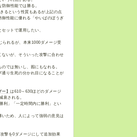
な防御性能では勝る。
できるという性質もあるが上記の点
防御性能に優れる「やいばのぼうぎ
とセットで運用したい、
られるが、本来1000ダメージ受
くないが、そういった攻撃に合わせ
ものでは無いし、囮にもなれる。
字通り生死の分かれ目になることが
ザー】
は610～630ほどのダメージ
が減衰される。
に勝利」「一定時間内に勝利」とい
薄いため、人によって強弱の意見は
の攻撃を0ダメージにして追加効果