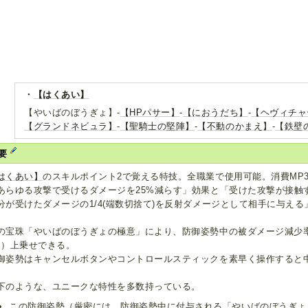
・
【はくあい】
【やいばのぼうぎょ】-
【HPパサー】
-
【におうだち】
-
【ヘヴィチャ
【グランドネビュラ】
-
【聖騎士の堅陣】
-
【不動のかまえ】
-
【鉄壁
要
はくあい】
のスキルポイント2で覚える特技。全職業で使用可能。消費MP
あらゆる攻撃で受けるダメージを25%減らす」効果と「受けた攻撃が接触
分が受けたダメージの1/4(端数切捨て)を反射ダメージとして相手に与える
。
の宝珠「やいばのぼうぎょの極意」により、防御姿勢中の被ダメージ減少率
%）上乗せできる。
御姿勢はキャンセルボタンやコントロールスティックを素早く操作すると
下のような、ユニークな特性を多数持っている。
この防御姿勢（厳密には、防御姿勢中に付与される「やいばのぼうぎょ