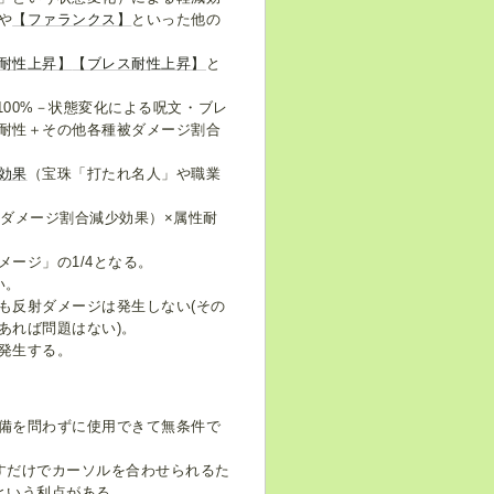
や
【ファランクス】
といった他の
耐性上昇】
【ブレス耐性上昇】
と
（100%－状態変化による呪文・ブレ
耐性＋その他各種被ダメージ割合
効果
（宝珠「打たれ名人」や職業
被ダメージ割合減少効果）×属性耐
ージ」の1/4となる。
い。
も反射ダメージは発生しない(その
あれば問題はない)。
発生する。
装備を問わずに使用できて無条件で
すだけでカーソルを合わせられるた
という利点がある。