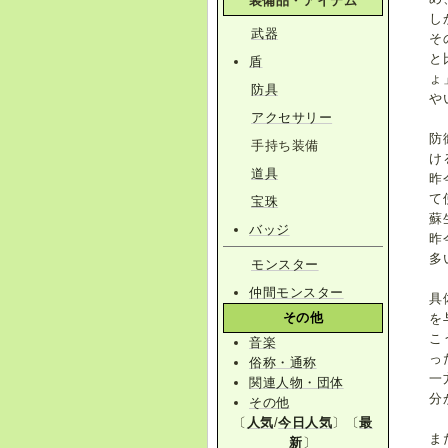
装備品・アイテム
し
武器
そ
と
盾
ょ
防具
や
アクセサリー
防
手持ち装備
け
道具
昨
て
宝珠
蘇
バッジ
昨
多
モンスター
仲間モンスター
具
その他
を
こ
音楽
っ
俗称・通称
一
関連人物・団体
分
その他
〔
人気
/
今日人気
〕〔
最
ま
新
〕