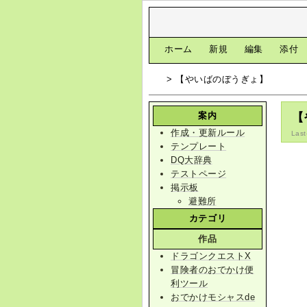
[
ホーム
|
新規
|
編集
|
添付
> 【やいばのぼうぎょ】
案内
【
作成・更新ルール
Last
テンプレート
DQ大辞典
テストページ
掲示板
避難所
カテゴリ
作品
ドラゴンクエストX
冒険者のおでかけ便
利ツール
おでかけモシャスde