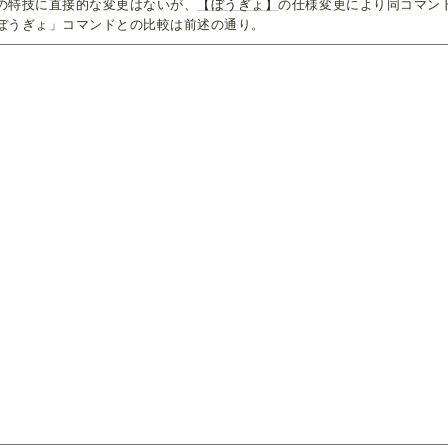
の特技に直接的な変更はないが、
【ぼうぎょ】
の仕様変更により同コマン
ぼうぎょ」コマンドとの比較は前述の通り。