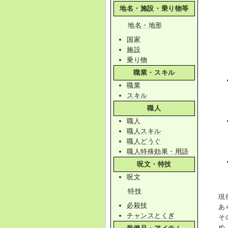
地名・施設・乗り物等
地名・地形
国家
施設
乗り物
職業・スキル
職業
スキル
職人
職人
職人スキル
職人どうぐ
職人特殊効果・用語
呪文・特技
呪文
特技
現
必殺技
あ
チャンスとくぎ
そ
め