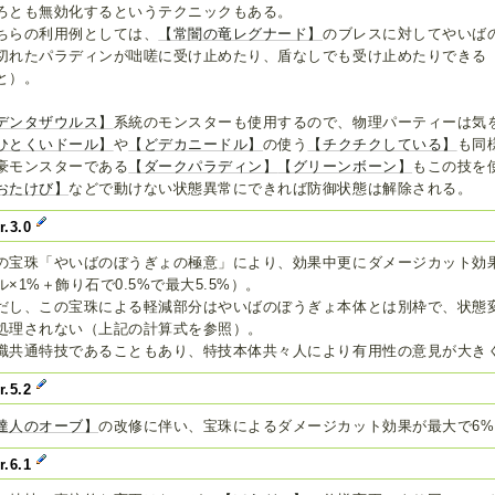
ろとも無効化するというテクニックもある。
ちらの利用例としては、
【常闇の竜レグナード】
のブレスに対してやいば
切れたパラディンが咄嗟に受け止めたり、盾なしでも受け止めたりできる
と）。
デンタザウルス】
系統のモンスターも使用するので、物理パーティーは気
ひとくいドール】
や
【どデカニードル】
の使う
【チクチクしている】
も同
豪モンスターである
【ダークパラディン】
【グリーンボーン】
もこの技を
おたけび】
などで動けない状態異常にできれば防御状態は解除される。
r.3.0
の宝珠「やいばのぼうぎょの極意」により、効果中更にダメージカット効
ル×1%＋飾り石で0.5%で最大5.5%）。
だし、この宝珠による軽減部分はやいばのぼうぎょ本体とは別枠で、状態
処理されない（上記の計算式を参照）。
職共通特技であることもあり、特技本体共々人により有用性の意見が大き
r.5.2
達人のオーブ】
の改修に伴い、宝珠によるダメージカット効果が最大で6
r.6.1