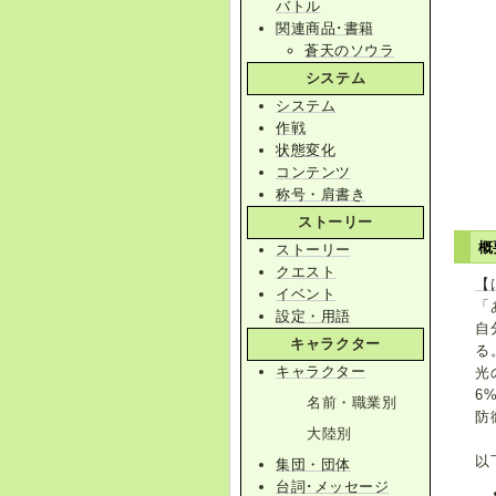
バトル
関連商品･書籍
蒼天のソウラ
システム
システム
作戦
状態変化
コンテンツ
称号・肩書き
ストーリー
概
ストーリー
クエスト
【
イベント
「
設定・用語
自
キャラクター
る
キャラクター
光
6
名前・職業別
防
大陸別
以
集団・団体
台詞･メッセージ