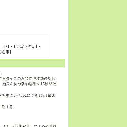
ージ】
-
【大ぼうぎょ】
-
の進軍】
3。
するタイプの近接物理攻撃の場合、
」効果を持つ防御姿勢を15秒間取
を更にレベル1につき1%（最大
中断する。
」という状態変化）による軽減効