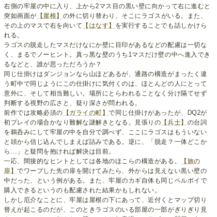
右側の牢屋の中に入り、上から2マス目の黒い壁に向かって右に進むと
突如画面が
【屋根】
の外に切り替わり、そこにラゴスがいる。また、
その上のマスで右を向いて
【はなす】
を実行することでも話しかけら
れる。
ラゴスの脱走したマスだけなにか壁に目印があるなどの配慮は一切な
く、まるでノーヒント。真っ黒な壁のうち1マスだけ壁の中へ進入でき
るなどと、誰が思っただろうか？
同じ仕掛けはダンジョンなら山ほどあるが、通路の構造がまったく違
う町中で同じようにこの仕掛けに気付くのは、ほとんどの人にとって
意外に、そして相当難しい。場所にとらわれることなく分け隔てせず
判断する視野の広さと、疑り深さが問われる。
前作では攻略必須の
【ガライの町】
で同じ仕掛けがあったが、DQ2が
初プレイの場合かなり難解な謎解きとなる。見張りの
【兵士】
の台詞
を鵜呑みにして牢屋の中を自分で調べず、ここにラゴスはもういない
と頭から信じ込んでしまえば詰みである。逆に、「脱走？一体どこか
ら…」と疑問を抱ければ解決は目前。
一応、間接的なヒントとしては各地のほこらの構造がある。
【旅の
扉】
でワープした先の扉を開けてみたら、外からは見えない黒い壁の
中だった、という例がある。また、牢屋のカギ自体も同じペルポイで
購入できるというのも配慮された結果かもしれない。
しかし厄介なことに、牢屋は屋根の下にあって、近付くとマップ切り
替えが起こるのだが、このときラゴスのいる部屋の一部がぎりぎり見