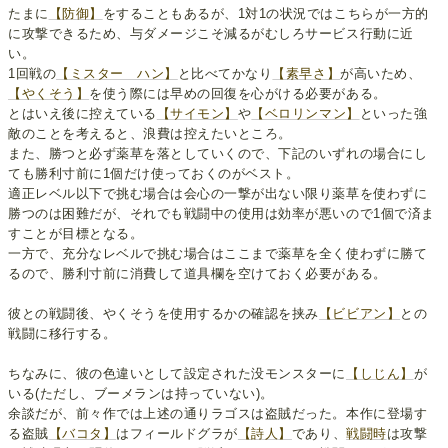
たまに
【防御】
をすることもあるが、1対1の状況ではこちらが一方的
に攻撃できるため、与ダメージこそ減るがむしろサービス行動に近
い。
1回戦の
【ミスター ハン】
と比べてかなり
【素早さ】
が高いため、
【やくそう】
を使う際には早めの回復を心がける必要がある。
とはいえ後に控えている
【サイモン】
や
【ベロリンマン】
といった強
敵のことを考えると、浪費は控えたいところ。
また、勝つと必ず薬草を落としていくので、下記のいずれの場合にし
ても勝利寸前に1個だけ使っておくのがベスト。
適正レベル以下で挑む場合は会心の一撃が出ない限り薬草を使わずに
勝つのは困難だが、それでも戦闘中の使用は効率が悪いので1個で済ま
すことが目標となる。
一方で、充分なレベルで挑む場合はここまで薬草を全く使わずに勝て
るので、勝利寸前に消費して道具欄を空けておく必要がある。
彼との戦闘後、やくそうを使用するかの確認を挟み
【ビビアン】
との
戦闘に移行する。
ちなみに、彼の色違いとして設定された没モンスターに
【しじん】
が
いる(ただし、ブーメランは持っていない)。
余談だが、前々作では上述の通りラゴスは盗賊だった。本作に登場す
る盗賊
【バコタ】
はフィールドグラが
【詩人】
であり、
戦闘時
は攻撃