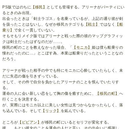
PS版ではのちに
【移民】
としても登場する。アリーナがパーティにい
るときのみ出現。
出会ったときは「剣士ラゴス」を名乗っているが、上記の通り彼が剣
を扱ったことはないし、なぜか移民カテゴリも
【戦士】
ではなく
【船
乗り】
で全く一貫していない。
そもそもリメイク版ではアリーナと戦った際の彼のマップグラフィッ
クは剣士だったはずなのだが……。
移民の町のことを教えなかった場合、「
【モニカ】
姫は僕ら船乗りの
憧れだったのに…」とこぼす為、本業は船乗りだったということなの
だろう。
アリーナが戦った相手の中でも特にモニカに心酔していたらしく、未
だに失恋の傷を引きずっている。
そして、その件で自分を負かしたアリーナのことを恨んでいたりす
る。
運命の人に会い新しい恋をして胸の傷を癒すために、
【移民の町】
へ
行くことを決意する。
が、実際にはモニカ以上に美しい女性は見つからなかったらしく、落
ち込んでいる。そして
【リック】
を妬んでいる。
ところが
【ビビアン】
が移民の町にいるとセリフが変化する。
彼……もとい彼女のことを運命の人だと言い、その出会いに感謝し、