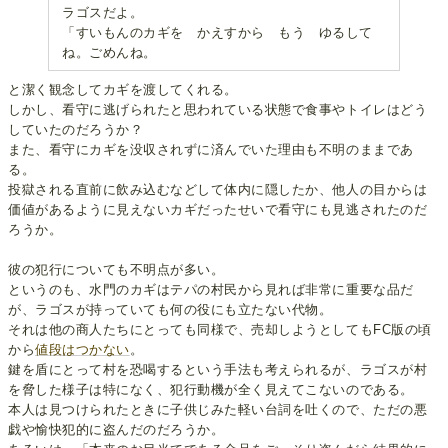
ラゴスだよ。
「すいもんのカギを かえすから もう ゆるして
ね。ごめんね。
と潔く観念してカギを渡してくれる。
しかし、看守に逃げられたと思われている状態で食事やトイレはどう
していたのだろうか？
また、看守にカギを没収されずに済んでいた理由も不明のままであ
る。
投獄される直前に飲み込むなどして体内に隠したか、他人の目からは
価値があるように見えないカギだったせいで看守にも見逃されたのだ
ろうか。
彼の犯行についても不明点が多い。
というのも、水門のカギはテパの村民から見れば非常に重要な品だ
が、ラゴスが持っていても何の役にも立たない代物。
それは他の商人たちにとっても同様で、売却しようとしてもFC版の頃
から
値段はつかない
。
鍵を盾にとって村を恐喝するという手法も考えられるが、ラゴスが村
を脅した様子は特になく、犯行動機が全く見えてこないのである。
本人は見つけられたときに子供じみた軽い台詞を吐くので、ただの悪
戯や愉快犯的に盗んだのだろうか。