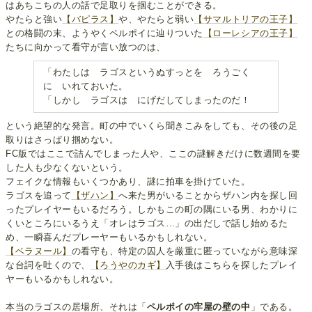
はあちこちの人の話で足取りを掴むことができる。
やたらと強い
【バピラス】
や、やたらと弱い
【サマルトリアの王子】
との格闘の末、ようやくペルポイに辿りついた
【ローレシアの王子】
たちに向かって看守が言い放つのは、
「わたしは ラゴスというぬすっとを ろうごく
に いれておいた。
「しかし ラゴスは にげだしてしまったのだ！
という絶望的な発言。町の中でいくら聞きこみをしても、その後の足
取りはさっぱり掴めない。
FC版ではここで詰んでしまった人や、ここの謎解きだけに数週間を要
した人も少なくないという。
フェイクな情報もいくつかあり、謎に拍車を掛けていた。
ラゴスを追って
【ザハン】
へ来た男がいることからザハン内を探し回
ったプレイヤーもいるだろう。しかもこの町の隅にいる男、わかりに
くいところにいるうえ「オレはラゴス…」の出だしで話し始めるた
め、一瞬喜んだプレーヤーもいるかもしれない。
【ベラヌール】
の看守も、特定の囚人を厳重に匿っていながら意味深
な台詞を吐くので、
【ろうやのカギ】
入手後はこちらを探したプレイ
ヤーもいるかもしれない。
本当のラゴスの居場所、それは「
ペルポイの牢屋の壁の中
」である。