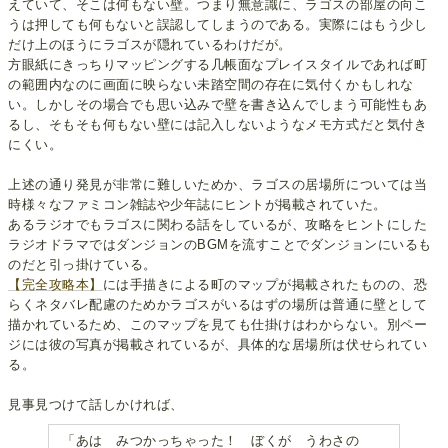
えていて、そこは何もない壁。つまり無意識に、ラゴスの部屋の向こ
うは押しても何もないと誤認してしまうのである。実際にはもう少し
だけ上のほうにラゴスが隠れているわけだが。
方眼紙にきっちりマッピングする几帳面なプレイスタイルであれば町
の範囲内なのに画面に映らない未踏空間の存在に気付くかもしれな
い。しかしその場合でも思い込みで壁を書き込んでしまう可能性もあ
るし、そもそも何もない壁には記入しないようなメモ方式だと気付き
にくい。
上述の通り発見が非常に難しいためか、ラゴスの居場所については当
時様々なファミコン雑誌や少年誌にヒントが掲載されていた。
あるラジオでもラゴスに関わる話をしているが、攻略をヒントにした
ラジオドラマではダンジョンのBGMを流すことでダンジョンにいるも
のだと引っ掛けている。
【完全攻略本】
には手描きによる町のマップが掲載されたものの、恐
らくネタバレ配慮のためかラゴスがいるはずの場所は普通に壁として
描かれているため、このマップを見ても仕掛けはわからない。別ペー
ジには彼の写真が掲載されているが、具体的な居場所は伏せられてい
る。
見事見つけて話しかければ、
「あは みつかっちゃった！ ぼくが うわさの