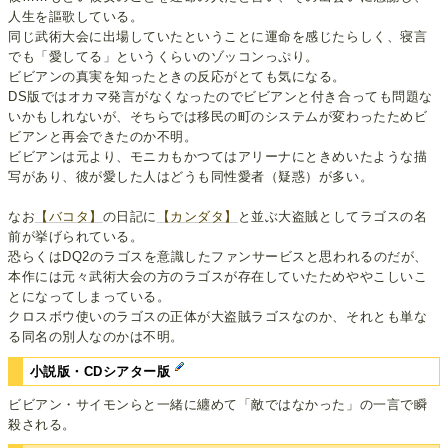
人生を謳歌している。
同じ武術大会に出場していたということに運命を感じたらしく、寝言
でも「愛してる」というくらいのゾッコンっぷり。
ビビアンの真実を知ったときの反応がとても気になる。
DS版ではオカマ発言がなくなったのでビビアンと付き合っても問題な
いかもしれないが、そちらでは移民の町のシステムが変わったためビ
ビアンと再会できたのか不明。
ビビアンは元より、モニカもかつてはアリーナにときめいたような描
写があり、彼が愛した人はどうも同性愛者（疑惑）が多い。
なお
【バコタ】
の日記に
【カンダタ】
と並ぶ大盗賊としてラゴスの名
前が挙げられている。
恐らくはDQ2のラゴスを意識したファンサービスと思われるのだが、
本作には元々武術大会の方のラゴスが存在していたためややこしいこ
とになってしまっている。
クロスボウ使いのラゴスの正体が大盗賊ラゴスなのか、それとも単な
る同名の別人なのかは不明。
小説版・CDシアター版
ビビアン・サイモンらと一緒に纏めて「敵ではなかった」の一言で瞬
殺される。