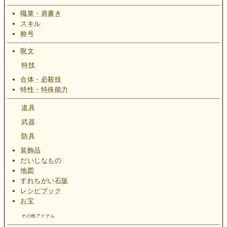
職業・肩書き
スキル
称号
呪文
特技
合体・必殺技
特性・特殊能力
道具
武器
防具
装飾品
だいじなもの
地図
すれちがい石版
レシピブック
お宝
その他アイテム