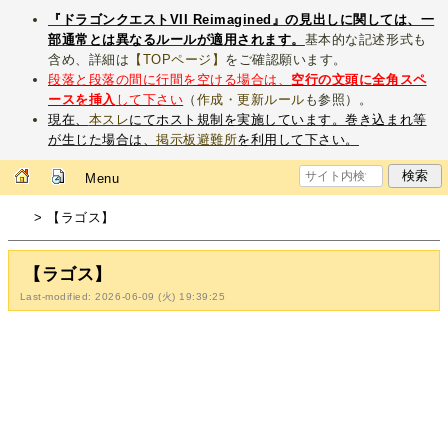
『ドラゴンクエストVII Reimagined』の見出しに関しては、一
部通常とは異なるルールが適用されます。
基本的な記述形式も
含め、詳細は
【TOPページ】
をご確認願います。
段落と段落の間に行間を空ける場合は、
空行の文頭に全角スペ
ースを挿入
して下さい
（
作成・更新ルール
も参照）。
現在、
本スレ
にてホスト規制を実施しています。巻き込まれ等
が生じた場合は、
掲示板避難所
を利用して下さい。
Menu
> 【ラゴス】
【ラゴス】
Last-modified: 2026-06-09 (火) 19:39:25