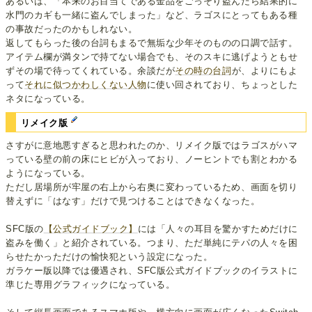
あるいは、「本来のお目当てである金品をごっそり盗んだら結果的に
水門のカギも一緒に盗んでしまった」など、ラゴスにとってもある種
の事故だったのかもしれない。
返してもらった後の台詞もまるで無垢な少年そのものの口調で話す。
アイテム欄が満タンで持てない場合でも、そのスキに逃げようともせ
ずその場で待ってくれている。余談だが
その時の台詞
が、よりにもよ
って
それに似つかわしくない人物
に使い回されており、ちょっとした
ネタになっている。
リメイク版
さすがに意地悪すぎると思われたのか、リメイク版ではラゴスがハマ
っている壁の前の床にヒビが入っており、ノーヒントでも割とわかる
ようになっている。
ただし居場所が牢屋の右上から右奥に変わっているため、画面を切り
替えずに「はなす」だけで見つけることはできなくなった。
SFC版の
【公式ガイドブック】
には「人々の耳目を驚かすためだけに
盗みを働く」と紹介されている。つまり、ただ単純にテパの人々を困
らせたかっただけの愉快犯という設定になった。
ガラケー版以降では優遇され、SFC版公式ガイドブックのイラストに
準じた専用グラフィックになっている。