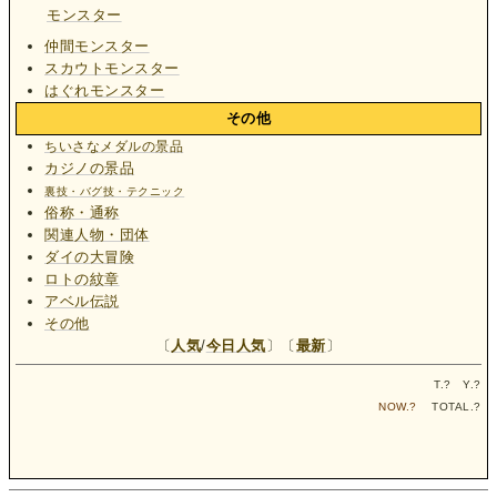
モンスター
仲間モンスター
スカウトモンスター
はぐれモンスター
その他
ちいさなメダルの景品
カジノの景品
裏技・バグ技・テクニック
俗称・通称
関連人物・団体
ダイの大冒険
ロトの紋章
アベル伝説
その他
〔
人気
/
今日人気
〕〔
最新
〕
T.
?
Y.
?
NOW.
?
TOTAL.
?