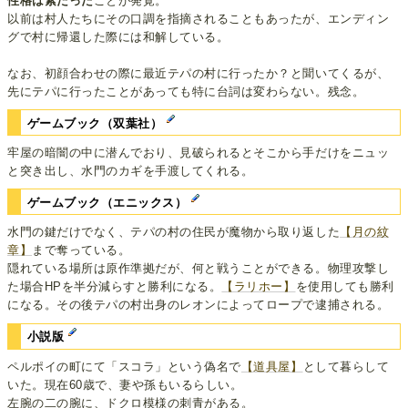
性格は素だった
ことが発覚。
以前は村人たちにその口調を指摘されることもあったが、エンディン
グで村に帰還した際には和解している。
なお、初顔合わせの際に最近テパの村に行ったか？と聞いてくるが、
先にテパに行ったことがあっても特に台詞は変わらない。残念。
ゲームブック（双葉社）
牢屋の暗闇の中に潜んでおり、見破られるとそこから手だけをニュッ
と突き出し、水門のカギを手渡してくれる。
ゲームブック（エニックス）
水門の鍵だけでなく、テパの村の住民が魔物から取り返した
【月の紋
章】
まで奪っている。
隠れている場所は原作準拠だが、何と戦うことができる。物理攻撃し
た場合HPを半分減らすと勝利になる。
【ラリホー】
を使用しても勝利
になる。その後テパの村出身のレオンによってロープで逮捕される。
小説版
ペルポイの町にて「スコラ」という偽名で
【道具屋】
として暮らして
いた。現在60歳で、妻や孫もいるらしい。
左腕の二の腕に、ドクロ模様の刺青がある。