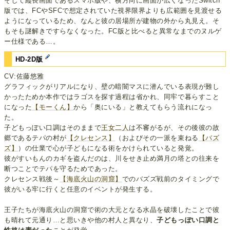
そして縦長画面であるスマホ版や、横方向に画面が広くなったSwitch
版では、FCやSFCで想定されていた視界限界よりも広範囲を見渡せる
ようになっているため、なんと彼の居場所が建物の外から丸見え。そ
もそも謎解きですらなくなった。FC版と比べると異常なまでのヌルゲ
ー仕様である…。
HD-2D版
CV:佐藤悠雅
グラフィックがリアルになり、壁の暗闇マスに潜んでいる表現が難し
かったためか本作ではラゴスを探す過程は省かれ、同牢で暮らすこと
になった
【モーくん】
から「奥にいる」と教えてもらう流れになっ
た。
子どもっぽい口調はそのままで
王女
二人
は不審がるが、その後彼の故
郷であるテパの村が
【クレセンス】
（およびその一派を束ねる
【バズ
ズ】
）の仕業で心が子どもになる術をかけられていると発覚。
彼がすいもんのカギを盗んだのは、川をせき止め満月の塔との往来を
断つことでテパを守るためであった。
クレセンス戦後～
【海底火山の洞窟】
でのバズズ戦前のタイミングで
彼がいる牢に行くと任意のイベントが発生する。
王子たちが海底火山の洞窟で術の大元となる水晶を破壊したことで彼
も晴れて元通り…と思いきや他の村人と異なり、
子どもっぽい口調と