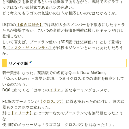
と補助呪文を駆使するという頭脳派でありながら、戦闘でのグラフィ
ックはなぜか武闘家であるハンの色違い。
どう考えてもラゴスの色違いのほうが相応しいのではなかろうか。
DQ11の
【仮面武闘会】
では武術大会のメンバーを下敷きにしたキャラ
たちが登場するが、こいつの名前と特徴を明確に模したキャラだけは
登場しない。
しいて言えば、ブーメラン使い（3DS版では短剣使い）として登場す
る
【マスク・ザ・ハンサム】
が代役ポジションといったあたりだろう
か。
リメイク版
若干美形になった。英語版での名前はQuick Draw McGore。
「Quick Draw」＝素早い装填、つまりクロスボウの連射を得意として
いるのだろう。
DQ6に出てくる「はやての
イリア
」的なネーミングセンスか。
FC版のブーメランが
【クロスボウ】
に置き換わったのに伴い、彼の武
器もクロスボウに変わった。
別に
【アリーナ】
とは一対一なのでブーメランでも無問題だったよう
な……。
使用時のメッセージは「ラゴスは クロスボウを はなった！」。