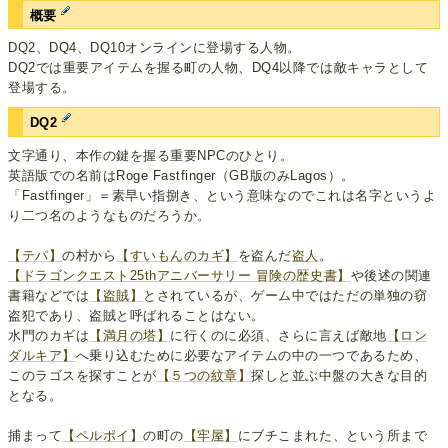
概要
DQ2、DQ4、DQ10オンラインに登場する人物。
DQ2では重要アイテムを握る町の人物、DQ4以降では敵キャラとして
登場する。
DQ2
文字通り、本作の鍵を握る重要NPCのひとり。
英語版での名前はRoge Fastfinger（GB版のみLagos）。
「Fastfinger」＝素早い指捌き、という意味なのでこれは名字というよ
り二つ名のようなものだろうか。
【テパ】
の村から
【すいもんのカギ】
を盗んだ
盗人
。
【ドラゴンクエスト25thアニバーサリー 冒険の歴史書】
や後述の関連
書籍などでは
【盗賊】
とされているが、ゲーム中ではただの単独の窃
盗犯であり、盗賊と呼ばれることはない。
水門のカギは
【満月の塔】
に行くのに必須、さらに言えば敵地
【ロン
ダルキア】
へ乗り込むために必要なアイテムの中の一つであるため、
このラゴスを探すことが
【５つの紋章】
探しと並ぶ中盤の大きな目的
となる。
捕まって
【ペルポイ】
の町の
【牢屋】
にブチこまれた、という所まで