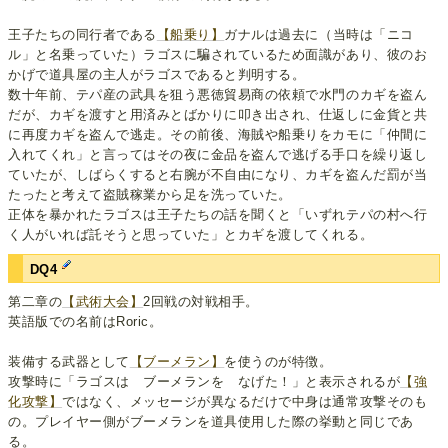
王子たちの同行者である
【船乗り】
ガナルは過去に（当時は「ニコ
ル」と名乗っていた）ラゴスに騙されているため面識があり、彼のお
かげで道具屋の主人がラゴスであると判明する。
数十年前、テパ産の武具を狙う悪徳貿易商の依頼で水門のカギを盗ん
だが、カギを渡すと用済みとばかりに叩き出され、仕返しに金貨と共
に再度カギを盗んで逃走。その前後、海賊や船乗りをカモに「仲間に
入れてくれ」と言ってはその夜に金品を盗んで逃げる手口を繰り返し
ていたが、しばらくすると右腕が不自由になり、カギを盗んだ罰が当
たったと考えて盗賊稼業から足を洗っていた。
正体を暴かれたラゴスは王子たちの話を聞くと「いずれテパの村へ行
く人がいれば託そうと思っていた」とカギを渡してくれる。
DQ4
第二章の
【武術大会】
2回戦の対戦相手。
英語版での名前はRoric。
装備する武器として
【ブーメラン】
を使うのが特徴。
攻撃時に「ラゴスは ブーメランを なげた！」と表示されるが
【強
化攻撃】
ではなく、メッセージが異なるだけで中身は通常攻撃そのも
の。プレイヤー側がブーメランを道具使用した際の挙動と同じであ
る。