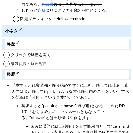
雨である。
阿武隈
のほうを見てはいけない。
しれっと
迅鯨
ばりにアブナイ台詞を吐いてくる。
限定グラフィック：Halloweenmode
小ネタ
略歴
クリックで略歴を開く
艤装員長・駆逐艦長
艦歴
「村雨」とは突然強く降り始めてすぐに止む、降っては止み、止
んではまた降って(ryというような群れ降る雨のことをいい、本来
の語源は「群雨」という言葉だそうである。
英訳すると"passing shower"(通り雨)となる。これはDD-
101「むらさめ」のニックネームともなってい
る。"shower"とは土砂降りの雨を指す。
因みに英語には土砂降りを表す慣用句として"cats and
dogs"という表現がある。その他欧州の各国の言語でも