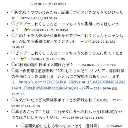
2025-06-09 (月) 15:02:11
何気なくつついてみたら、誕生日ボイスいきなりきてびびった
ｗ --
2023-06-17 (土) 03:51:07
ピアブーこれくしょんとニャンちゅうの番組に出てほしいの
よ！ --
か
?
2023-06-21 (水) 19:03:45
このキャラの登場子供番組をピアブーこれくしょんとニャンち
ゅうが出てる番組に変えてください!! --
か
?
2023-06-21 (水)
19:06:21
ピアブーこれくしょんとニャンちゅうのさくひんに出てくださ
い --
か
?
2023-06-21 (水) 19:21:35
e?村雨の誕生日ボイス聞けたぞ？ --
2024-06-02 (日) 02:07:24
海上自衛隊🇯🇵護衛艦〝101 むらさめ”が、ソマリアに海賊対策
の任務につく為出航しましたともにご安航をお祈りいたします
⚓️
https://x.com/YOKOSUKA_2020/status/1842407844081242
149?t=FDz6bWMD84hcqtQie14taQ&s=19
--
2024-10-06 (日)
15:21:00
今気づいたけど犬派猫派ボイスとか新録されてんのね --
2025-
06-09 (月) 14:00:15
赤ずきんってことは、これ夕立に食べられちゃう(意味深)なや
つでは？いいぞもっとやれ。 --
2025-09-26 (金) 21:38:03
雰囲気的にむしろ食べちゃいそう（意味深） --
2025-09-26