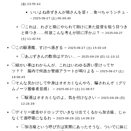
(金) 23:55:42
いいよね赤ずきんが狼さんを逆ｒ…食べちゃうシチュ -
-
2025-09-27 (土) 00:48:40
これは、わざと狼にやられて助けに来た提督を狙う目つき
と体つき……何故こんな考えが頭に浮かぶ？ --
2025-09-27
(土) 11:42:54
この駆逐艦、すけべ過ぎる --
2025-09-27 (土) 15:03:18
あぶずきんの数倍はデカい… --
2025-09-28 (日) 11:10:12
細かい事はわからんが、これはいわゆる誘い受けってヤ
ツ？？ 脳内で何故か警鐘アラートが鳴りよる --
2025-09-27 (土)
19:08:45
そんな見かけして中身はオオカミなんやろ、騙されんぞ（グリ
ムノーツ履修者並感） --
2025-09-27 (土) 21:08:57
駆逐はオオカミなのよ。気を付けなさい --
2025-09-28 (日)
12:24:39
デイリー建造やドロップでいきなり出てくるから加古級、じゃ
なくて過呼吸になるわ --
2025-09-28 (日) 14:09:33
加古級という呼び方は実際にあったそうな。ついでに妹に