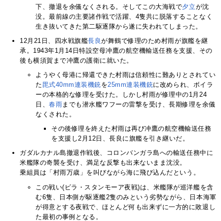
下、撤退を余儀なくされる。そしてこの大海戦で
夕立
が沈
没。最前線の主要諸作戦で活躍、4隻共に脱落することなく
生き抜いてきた第二駆逐隊から遂に失われてしまった。
12月21日、四水戦旗艦
長良
が舞鶴で修理のため村雨が旗艦を継
承。1943年1月14日特設空母冲鷹の航空機輸送任務を支援、その
後も横須賀まで冲鷹の護衛に就いた。
ようやく母港に帰還できた村雨は信頼性に難ありとされてい
た
毘式40mm連装機銃
を
25mm連装機銃
に改められ、ボイラ
ーの本格的な修理を受けた。しかし村雨が修理中の1月24
日、
春雨
までも潜水艦ワフーの雷撃を受け、長期修理を余儀
なくされた。
その後修理を終えた村雨は再び冲鷹の航空機輸送任務
を支援し2月12日、長良に旗艦を引き継いだ。
ガダルカナル島撤退作戦後、コロンバンガラ島への輸送任務中に
米艦隊の奇襲を受け、満足な反撃も出来ないまま沈没。
乗組員は「村雨万歳」を叫びながら海に飛び込んだという。
この戦い(ビラ・スタンモーア夜戦)は、米艦隊が巡洋艦を含
む6隻、日本側が駆逐艦2隻のみという劣勢ながら、日本海軍
が得意とする夜戦で、ほとんど何も出来ずに一方的に敗退し
た最初の事例となる。