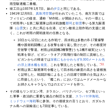
雨型駆逐艦二番艦。
竣工日は1937年1月7日。妹の
夕立
と同じである。
1941年12月8日、
真珠湾空襲
が行われていたころ、南方方面では
フィリピンの侵攻、通称「M作戦」が開始された。その一環とし
て村雨率いる第二駆逐隊は四水戦旗艦
那珂
と
朝雲
率いる第九駆逐
隊（
山雲
欠）と共に馬公を出港、ビガン敵前上陸作戦の支援に就
く。これが村雨の開戦後初の任務となる。
10日から12日にわたる作戦で、四水戦は多数のB-17重爆撃
機や護衛戦闘機による攻撃を繰り返し受けたが、その都度対
空射撃で撃退。村雨は戦闘機2機撃墜(うち1機不確実)という
戦果を挙げ、ビガン・ラオアグ両飛行場の制圧に貢献した。
ビガンからの帰途では
深夜にもかかわらず9,000メートル先
*11
の浮上潜水艦を発見
、これを撃沈したと報告している。
村雨は第二駆逐隊司令艦として四水戦の練度の高さを遺憾無
く証明した。戦闘詳報によるとこの活躍で部隊の士気は大い
に昂揚したという、「艦これ」においてはムードメーカーな
お姉さんキャラならではのエピソードを持つ。
その後もリンガエン湾、タラカン、バリクパパン、セブ島といっ
た軍事・政治的に重要な拠点の制圧を支援、
スラバヤ沖海戦
、
ミッドウェー海戦
等に参加。その後彼女の言うとおり、ガダルカ
ナル島への鼠輸送にも7回従事している。