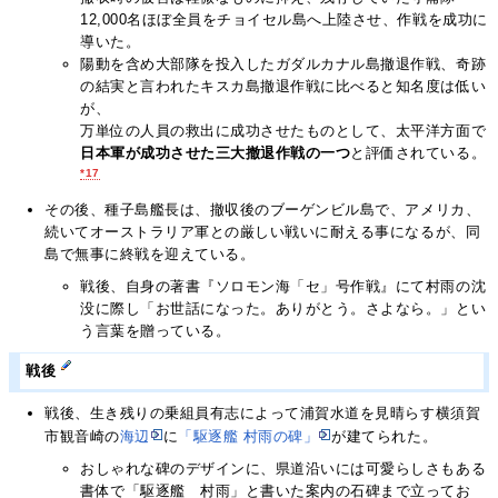
12,000名ほぼ全員をチョイセル島へ上陸させ、作戦を成功に
導いた。
陽動を含め大部隊を投入したガダルカナル島撤退作戦、奇跡
の結実と言われたキスカ島撤退作戦に比べると知名度は低い
が、
万単位の人員の救出に成功させたものとして、太平洋方面で
日本軍が成功させた三大撤退作戦の一つ
と評価されている。
*17
その後、種子島艦長は、撤収後のブーゲンビル島で、アメリカ、
続いてオーストラリア軍との厳しい戦いに耐える事になるが、同
島で無事に終戦を迎えている。
戦後、自身の著書『ソロモン海「セ」号作戦』にて村雨の沈
没に際し「お世話になった。ありがとう。さよなら。」とい
う言葉を贈っている。
戦後
戦後、生き残りの乗組員有志によって浦賀水道を見晴らす横須賀
市観音崎の
海辺
に
「駆逐艦 村雨の碑」
が建てられた。
おしゃれな碑のデザインに、県道沿いには可愛らしさもある
書体で「駆逐艦 村雨」と書いた案内の石碑まで立ってお