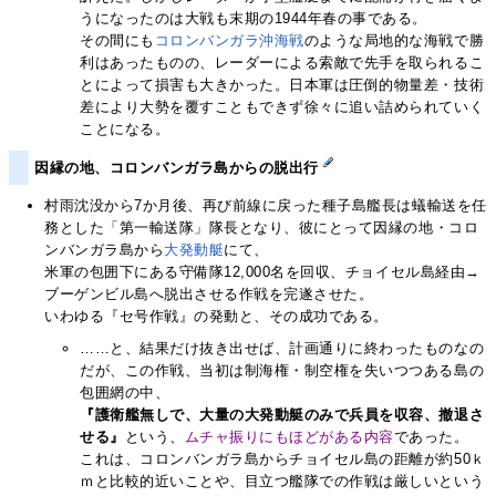
うになったのは大戦も末期の1944年春の事である。
その間にも
コロンバンガラ沖海戦
のような局地的な海戦で勝
利はあったものの、レーダーによる索敵で先手を取られるこ
とによって損害も大きかった。日本軍は圧倒的物量差・技術
差により大勢を覆すこともできず徐々に追い詰められていく
ことになる。
因縁の地、コロンバンガラ島からの脱出行
村雨沈没から7か月後、再び前線に戻った種子島艦長は蟻輸送を任
務とした「第一輸送隊」隊長となり、彼にとって因縁の地・コロ
ンバンガラ島から
大発動艇
にて、
米軍の包囲下にある守備隊12,000名を回収、チョイセル島経由→
ブーゲンビル島へ脱出させる作戦を完遂させた。
いわゆる『セ号作戦』の発動と、その成功である。
……と、結果だけ抜き出せば、計画通りに終わったものなの
だが、この作戦、当初は制海権・制空権を失いつつある島の
包囲網の中、
『護衛艦無しで、大量の大発動艇のみで兵員を収容、撤退さ
せる』
という、
ムチャ振りにもほどがある内容
であった。
これは、コロンバンガラ島からチョイセル島の距離が約50ｋ
ｍと比較的近いことや、目立つ艦隊での作戦は厳しいという