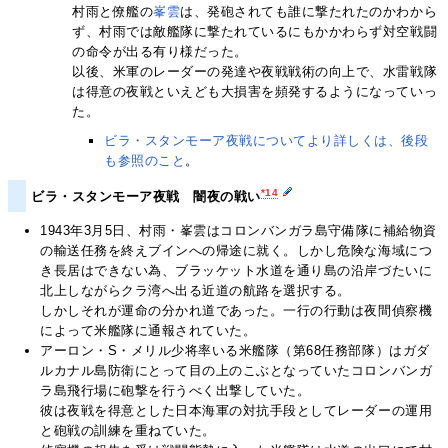
村雨と僚艦の
峯雲
は、発砲されても誰に撃たれたのかわから
ず、村雨では敵艦隊に撃たれているにもかかわらず対空戦闘
の命令が出る有り様だった。
以後、米軍のレーダーの発達や夜戦戦術の向上で、水雷戦隊
は得意の夜戦といえども大損害を頻発するようになっていっ
た。
ビラ・スタンモーア夜戦についてより詳しくは、後段
も参照のこと
。
*14
ビラ・スタンモーア夜戦 闇夜の戦い
1943年3月5日、村雨・峯雲はコロンバンガラ島守備隊に補給物資
の輸送任務を終えブインへの帰途に就く。しかし危険な海域につ
き長居はできない為、ブラッケット水道を通り島の沿岸づたいに
北上しながらクラ湾へ出る近道の航路を選択する。
しかしそれが運命の分かれ道であった。一行の行動は夜間偵察機
によって米艦隊に通報されていた。
アーロン・S・メリル少将率いる米艦隊（第68任務部隊）はガダ
ルカナル島防衛にとって目の上のこぶとなっていたコロンバンガ
ラ島飛行場に砲撃を行うべく出撃していた。
彼は夜戦を得意とした日本海軍の対抗手段としてレーダーの運用
と砲戦の訓練を重ねていた。