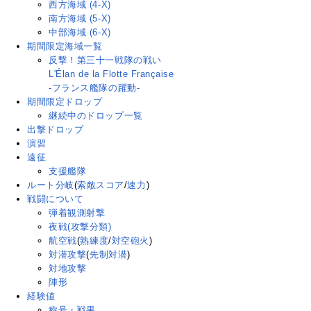
西方海域 (4-X)
南方海域 (5-X)
中部海域 (6-X)
期間限定海域一覧
反撃！第三十一戦隊の戦い
L'Élan de la Flotte Française
-フランス艦隊の躍動-
期間限定ドロップ
継続中のドロップ一覧
出撃ドロップ
演習
遠征
支援艦隊
ルート分岐
(
索敵スコア
/
速力
)
戦闘について
弾着観測射撃
夜戦(攻撃分類)
航空戦
(
熟練度
/
対空砲火
)
対潜攻撃
(
先制対潜
)
対地攻撃
陣形
経験値
称号・戦果