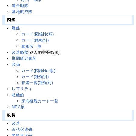
連合艦隊
基地航空隊
図鑑
艦船
カード(図鑑No順)
カード(艦種別)
艦娘名一覧
改造艦船
(※図鑑非登録艦)
期間限定艦船
装備
カード(図鑑No.順)
カード(種類別)
装備一覧(種類別)
レアリティ
敵艦船
深海棲艦カード一覧
NPC娘
改装
改造
近代化改修
艦船最大値