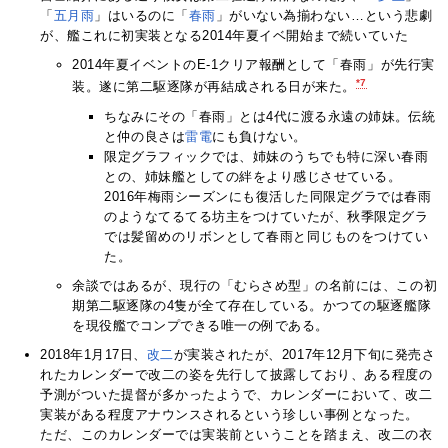
「
五月雨
」はいるのに「
春雨
」がいない為揃わない…という悲劇
が、艦これに初実装となる2014年夏イベ開始まで続いていた
2014年夏イベントのE-1クリア報酬として「春雨」が先行実
*7
装。遂に第二駆逐隊が再結成される日が来た。
ちなみにその「春雨」とは4代に渡る永遠の姉妹。伝統
と仲の良さは
雷
電
にも負けない。
限定グラフィックでは、姉妹のうちでも特に深い春雨
との、姉妹艦としての絆をより感じさせている。
2016年梅雨シーズンにも復活した同限定グラでは春雨
のようなてるてる坊主をつけていたが、秋季限定グラ
では髪留めのリボンとして春雨と同じものをつけてい
た。
余談ではあるが、現行の「むらさめ型」の名前には、この初
期第二駆逐隊の4隻が全て存在している。かつての駆逐艦隊
を現役艦でコンプできる唯一の例である。
2018年1月17日、
改二
が実装されたが、2017年12月下旬に発売さ
れたカレンダーで改二の姿を先行して披露しており、ある程度の
予測がついた提督が多かったようで、カレンダーにおいて、改二
実装がある程度アナウンスされるという珍しい事例となった。
ただ、このカレンダーでは実装前ということを踏まえ、改二の衣