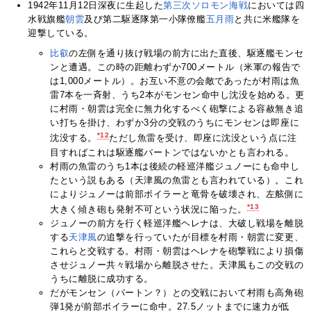
1942年11月12日深夜に生起した
第三次ソロモン海戦
においては四
水戦旗艦
朝雲
及び第二駆逐隊第一小隊僚艦
五月雨
と共に米艦隊を
迎撃している。
比叡
の左側を通り抜け戦場の前方に出た直後、駆逐艦モンセ
ンと遭遇。この時の距離わずか700メートル（米軍の報告で
は1,000メートル）。お互い不意の会敵であったが村雨は魚
雷7本を一斉射、うち2本がモンセン命中し沈没を始める。更
に村雨・朝雲は完全に無力化するべく砲撃による容赦無き追
い打ちを掛け、わずか3分の交戦のうちにモンセンは即座に
*12
沈没する。
ただし魚雷を受け、即座に沈没という点に注
目すればこれは駆逐艦バートンではないかとも言われる。
村雨の魚雷のうち1本は後続の軽巡洋艦ジュノーにも命中し
たという説もある（天津風の魚雷とも言われている）。これ
によりジュノーは前部ボイラーと竜骨を破壊され、左舷側に
*13
大きく傾き砲も発射不可という状況に陥った。
ジュノーの前方を行く軽巡洋艦ヘレナは、大破し戦場を離脱
する
天津風
の追撃を行っていたが目標を村雨・朝雲に変更、
これらと交戦する。村雨・朝雲はヘレナを砲撃戦により損傷
させジュノー共々戦場から離脱させた。天津風もこの交戦の
うちに離脱に成功する。
だがモンセン（バートン？）との交戦において村雨も高角砲
弾1発が前部ボイラーに命中。27.5ノットまでに速力が低