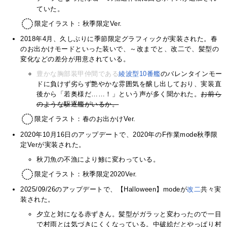
ていた。
限定イラスト：秋季限定Ver.
2018年4月、久しぶりに季節限定グラフィックが実装された。春
のお出かけモードといった装いで、～改までと、改二で、髪型の
変化などの差分が用意されている。
豊かな胸部装甲仲間である
綾波型10番艦
のバレンタインモー
ドに負けず劣らず艶やかな雰囲気を醸し出しており、実装直
後から「若奥様だ……！」という声が多く聞かれた。
お前ら
のような駆逐艦がいるか。
限定イラスト：春のお出かけVer.
2020年10月16日のアップデートで、2020年のF作業mode秋季限
定Verが実装された。
秋刀魚の不漁により鯵に変わっている。
限定イラスト：秋季限定2020Ver.
2025/09/26のアップデートで、【Halloween】modeが
改二
共々実
装された。
夕立と対になる赤ずきん。髪型がガラッと変わったので一目
で村雨とは気づきにくくなっている。中破絵だとやっぱり村