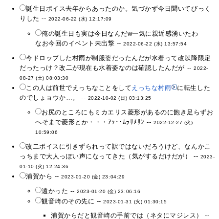
誕生日ボイス去年からあったのか。気づかず今日聞いてびっく
りした --
2022-06-22 (水) 12:17:09
俺の誕生日も実は今日なんだw一気に親近感湧いたわ
なお今回のイベント未出撃 --
2022-06-22 (水) 13:57:54
今ドロップした村雨が制服姿だったんだが水着って改以降限定
だったっけ？改二が現在も水着姿なのは確認したんだが --
2022-
08-27 (土) 08:03:30
この人は前世でえっちなことをして
えっちな村雨
に転生した
のでしょョウか…。 --
2022-10-02 (日) 03:13:25
お尻のところにもミカエリス菱形があるのに飽き足らずお
へそまで菱形とか・・・ｱｯ･･ﾑﾗｻﾒｻﾝ --
2022-12-27 (火)
10:59:06
改二ボイスに引きずられって訳ではないだろうけど、なんかこ
っちまで大人っぽい声になってきた（気がするだけだが） --
2023-
01-10 (火) 12:24:36
浦賀から --
2023-01-20 (金) 23:04:29
遠かった --
2023-01-20 (金) 23:06:16
観音崎のその先に --
2023-01-31 (火) 01:30:15
浦賀からだと観音崎の手前では（ネタにマジレス） --