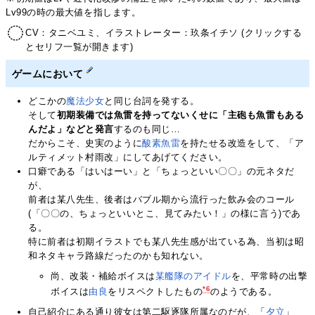
Lv99の時の最大値を指します。
CV：タニベユミ、イラストレーター：玖条イチソ (クリックする
とセリフ一覧が開きます)
ゲームにおいて
どこかの
魔法少女
と同じ台詞を発する。
そして
初期装備では魚雷を持ってないくせに「主砲も魚雷もある
んだよ」などと発言
するのも同じ…
だからこそ、史実のように
酸素魚雷
を持たせる改造をして、「ア
ルティメット村雨改」にしてあげてください。
口癖である「はいはーい」と「ちょっといい〇〇」の元ネタだ
が、
前者は某八先生、後者はバブル期から流行った飲み会のコール
(「〇〇の、ちょっといいとこ、見てみたい！」の様に言う)であ
る。
特に前者は初期イラストでも某八先生感が出ている為、当初は昭
和ネタキャラ路線だったのかも知れない。
尚、改装・補給ボイスは
某艦隊のアイドル
を、平常時の出撃
*6
ボイスは
由良
をリスペクトしたもの
のようである。
自己紹介にある通り彼女は第二駆逐隊所属なのだが、「
夕立
」