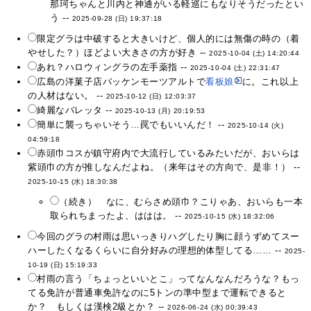
那珂ちゃんと川内と神通がいる軽巡にもなりそうだったとい
う --
2025-09-28 (日) 19:37:18
限定グラは中破すると大きいけど、個人的には無傷の時の（着
やせした？）ほどよい大きさの方が好き --
2025-10-04 (土) 14:20:44
あれ？ハロウィングラの左手薬指 --
2025-10-04 (土) 22:31:47
広島の洋菓子店バッケンモーツアルトで
看板娘
に。これ以上
の人材はない。 --
2025-10-12 (日) 12:03:37
綺麗なバレッタ --
2025-10-13 (月) 20:19:53
簡単に襲っちゃいそう…罠でもいいんだ！ --
2025-10-14 (火)
04:59:18
赤頭巾コスが鎮守府内で大流行しているみたいだが、おいらは
紫頭巾の方が推しなんだよね。（来年はその方向で、是非！） --
2025-10-15 (水) 18:30:38
（続き） なに、むらさめ頭巾？こりゃあ、おいらも一本
取られちまったよ、ははは。 --
2025-10-15 (水) 18:32:06
今回のグラの村雨は思いっきりハグしたり胸に顔うずめてスー
ハーしたくなるくらいに自分好みの理想的体型してる…… --
2025-
10-19 (日) 15:19:33
村雨の言う「ちょっといいとこ」ってなんなんだろうな？もっ
てる免許が普通車免許なのに5トンの準中型まで運転できると
か？ もしくは漢検2級とか？ --
2026-06-24 (水) 00:39:43