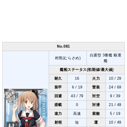
No.081
白露型 3番艦 駆逐
村雨(むらさめ)
艦
艦船ステータス(初期値/最大値)
耐久
16
火力
10 / 29
装甲
6 / 19
雷装
24 / 69
回避
43 / 79
対空
9 / 39
搭載
0
対潜
21 / 49
速力
高速
索敵
5 / 19
射程
短
運
10 / 49