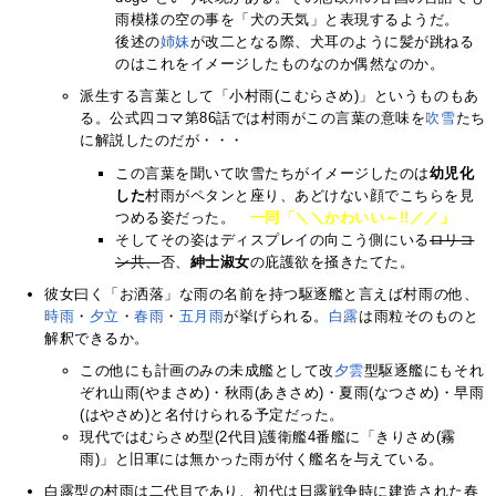
雨模様の空の事を「犬の天気」と表現するようだ。
後述の
姉
妹
が改二となる際、犬耳のように髪が跳ねる
のはこれをイメージしたものなのか偶然なのか。
派生する言葉として「小村雨(こむらさめ)」というものもあ
る。公式四コマ第86話では村雨がこの言葉の意味を
吹雪
たち
に解説したのだが・・・
この言葉を聞いて吹雪たちがイメージしたのは
幼児化
した
村雨がペタンと座り、あどけない顔でこちらを見
つめる姿だった。
一同「＼＼かわいい～!!／／」
そしてその姿はディスプレイの向こう側にいる
ロリコ
ン共、
否、
紳士淑女
の庇護欲を掻きたてた。
彼女曰く「お洒落」な雨の名前を持つ駆逐艦と言えば村雨の他、
時雨
・
夕立
・
春雨
・
五月雨
が挙げられる。
白露
は雨粒そのものと
解釈できるか。
この他にも計画のみの未成艦として改
夕雲
型駆逐艦にもそれ
ぞれ山雨(やまさめ)・秋雨(あきさめ)・夏雨(なつさめ)・早雨
(はやさめ)と名付けられる予定だった。
現代ではむらさめ型(2代目)護衛艦4番艦に「きりさめ(霧
雨)」と旧軍には無かった雨が付く艦名を与えている。
白露型の村雨は二代目であり、初代は日露戦争時に建造された春