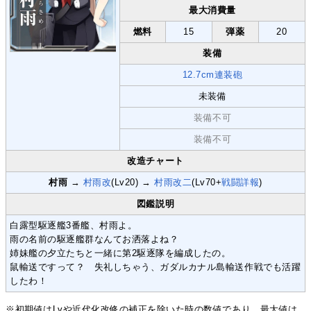
最大消費量
燃料
15
弾薬
20
装備
12.7cm連装砲
未装備
装備不可
装備不可
改造チャート
村雨
→
村雨改
(Lv20) →
村雨改二
(Lv70+
戦闘詳報
)
図鑑説明
白露型駆逐艦3番艦、村雨よ。
雨の名前の駆逐艦群なんてお洒落よね？
姉妹艦の夕立たちと一緒に第2駆逐隊を編成したの。
鼠輸送ですって？ 失礼しちゃう、ガダルカナル島輸送作戦でも活躍
したわ！
※初期値はLvや近代化改修の補正を除いた時の数値であり、最大値は