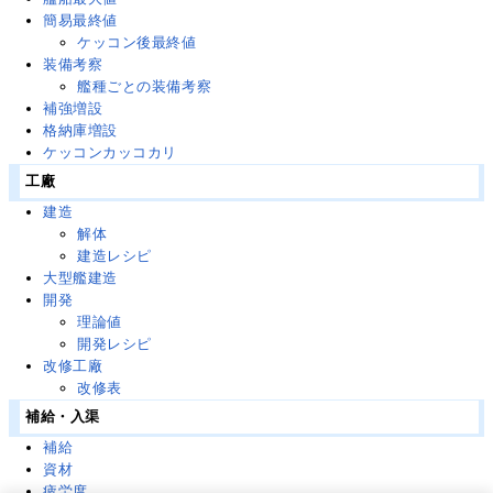
簡易最終値
ケッコン後最終値
装備考察
艦種ごとの装備考察
補強増設
格納庫増設
ケッコンカッコカリ
工廠
建造
解体
建造レシピ
大型艦建造
開発
理論値
開発レシピ
改修工廠
改修表
補給・入渠
補給
資材
疲労度