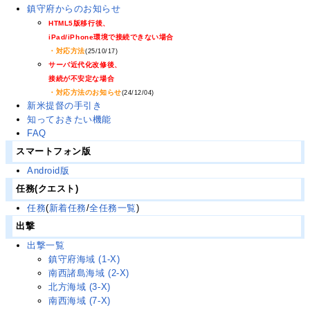
鎮守府からのお知らせ
HTML5版移行後、
iPad/iPhone環境で接続できない場合
・対応方法
(25/10/17)
サーバ近代化改修後、
接続が不安定な場合
・対応方法のお知らせ
(24/12/04)
新米提督の手引き
知っておきたい機能
FAQ
スマートフォン版
Android版
任務(クエスト)
任務
(
新着任務
/
全任務一覧
)
出撃
出撃一覧
鎮守府海域 (1-X)
南西諸島海域 (2-X)
北方海域 (3-X)
南西海域 (7-X)