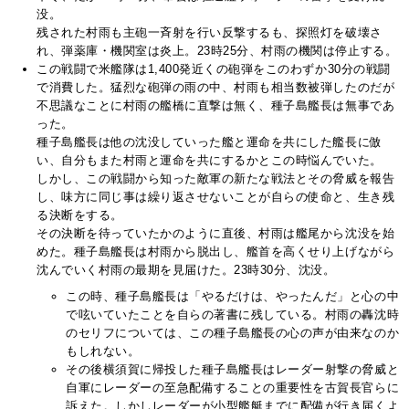
没。
残された村雨も主砲一斉射を行い反撃するも、探照灯を破壊さ
れ、弾薬庫・機関室は炎上。23時25分、村雨の機関は停止する。
この戦闘で米艦隊は1,400発近くの砲弾をこのわずか30分の戦闘
で消費した。猛烈な砲弾の雨の中、村雨も相当数被弾したのだが
不思議なことに村雨の艦橋に直撃は無く、種子島艦長は無事であ
った。
種子島艦長は他の沈没していった艦と運命を共にした艦長に倣
い、自分もまた村雨と運命を共にするかとこの時悩んでいた。
しかし、この戦闘から知った敵軍の新たな戦法とその脅威を報告
し、味方に同じ事は繰り返させないことが自らの使命と、生き残
る決断をする。
その決断を待っていたかのように直後、村雨は艦尾から沈没を始
めた。種子島艦長は村雨から脱出し、艦首を高くせり上げながら
沈んでいく村雨の最期を見届けた。23時30分、沈没。
この時、種子島艦長は「やるだけは、やったんだ」と心の中
で呟いていたことを自らの著書に残している。村雨の轟沈時
のセリフについては、この種子島艦長の心の声が由来なのか
もしれない。
その後横須賀に帰投した種子島艦長はレーダー射撃の脅威と
自軍にレーダーの至急配備することの重要性を古賀長官らに
訴えた。しかしレーダーが小型艦艇までに配備が行き届くよ