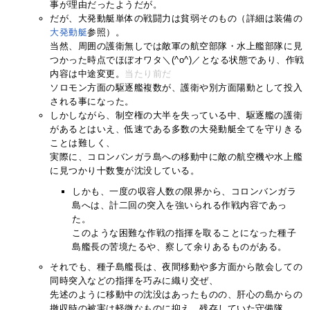
事が理由だったようだが。
だが、大発動艇単体の戦闘力は貧弱そのもの（詳細は装備の
大発動艇
参照）。
当然、周囲の護衛無しでは敵軍の航空部隊・水上艦部隊に見
つかった時点でほぼオワタ＼(^o^)／となる状態であり、作戦
内容は中途変更。
当たり前だ
ソロモン方面の駆逐艦複数が、護衛や別方面陽動として投入
される事になった。
しかしながら、制空権の大半を失っている中、駆逐艦の護衛
があるとはいえ、低速である多数の大発動艇全てを守りきる
ことは難しく、
実際に、コロンバンガラ島への移動中に敵の航空機や水上艦
に見つかり十数隻が沈没している。
しかも、一度の収容人数の限界から、コロンバンガラ
島へは、計二回の突入を強いられる作戦内容であっ
た。
このような困難な作戦の指揮を取ることになった種子
島艦長の苦境たるや、察して余りあるものがある。
それでも、種子島艦長は、夜間移動や多方面から散会しての
同時突入などの指揮を巧みに織り交ぜ、
先述のように移動中の沈没はあったものの、肝心の島からの
撤収時の被害は軽微なものに抑え、残存していた守備隊