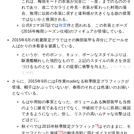
これは、梅雨モードの衣装が完全に「～改」までのもののそ
れであり、改二でガラリと外見・衣装が変わった村雨の場
合、無理に以前の衣装に戻すと違和感が大きくなる故の措置
ではないかと推測される。
公式4コマ167話では
秋雲
作と思われる、この衣装とポーズ
(2016年梅雨シーズン仕様)のフィギュアが登場している。
2015年6月の初夏限定グラではその胸部装甲を存分にアピールせ
んばかりの水着姿を披露している。
というか、そのボンッ、キュッ、ボーンなスタイルぶりは、
駆逐艦離れした強烈なもので、上記のスタイルの良さを決定
づけるものとなり、多くの提督に衝撃を与えた。
いいぞもっ
とやれ
さらに、2015年9月にはF作業modeなる秋季限定グラフィックが
登場。帽子はかぶっていないが、春雨のそれとは色違いのお揃い
となっている。
もはや周知の事実となった、ボリュームある胸部装甲も当然
のように健在であるだけでなく、中破絵でさらに容易に確認
できるようになった。但し、リスクの高いムチャな出撃はほ
どほどに。
*9
秋イベでは2015年秋季限定グラフィック
はそのままに、モ
*10
チーフとなった海域
の輸送作戦に因むボイスが追加され