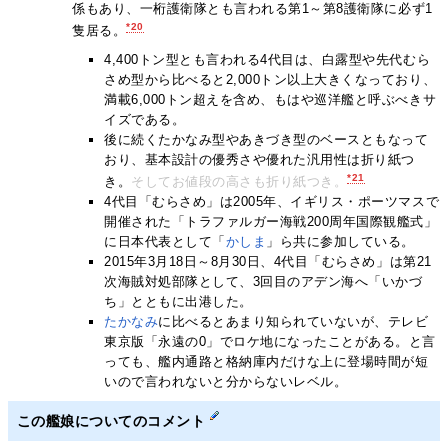
係もあり、一桁護衛隊とも言われる第1～第8護衛隊に必ず1
*20
隻居る。
4,400トン型とも言われる4代目は、白露型や先代むら
さめ型から比べると2,000トン以上大きくなっており、
満載6,000トン超えを含め、もはや巡洋艦と呼ぶべきサ
イズである。
後に続くたかなみ型やあきづき型のベースともなって
おり、基本設計の優秀さや優れた汎用性は折り紙つ
*21
き。
そしてお値段の高さも折り紙つき。
4代目「むらさめ」は2005年、イギリス・ポーツマスで
開催された「トラファルガー海戦200周年国際観艦式」
に日本代表として「
かしま
」ら共に参加している。
2015年3月18日～8月30日、4代目「むらさめ」は第21
次海賊対処部隊として、3回目のアデン海へ「いかづ
ち」とともに出港した。
たかなみ
に比べるとあまり知られていないが、テレビ
東京版「永遠の0」でロケ地になったことがある。と言
っても、艦内通路と格納庫内だけな上に登場時間が短
いので言われないと分からないレベル。
この艦娘についてのコメント