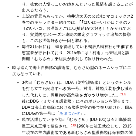
り、彼女の人懐っこいお姉さんといった風情も感じることが
出来るだろう。
上記の背景もあってか、桃井涼太氏の公式4コマコミックス2
巻でのキャラクター紹介では、｢｢はいはーい｣が口ぐせのノ
リのいいコ。お洒落とごはん(補給)が大好き!｣とかかれてお
り、実質的な3シーズン連続の限定グラフィック追加の快挙
も、このお洒落好きが一因と取れる。
毎年3月5日には、碑を管理している鴨居八幡神社が主催する
慰霊祭が行われており、2015年には「村雨」元乗組員と護
衛艦「むらさめ」乗組員が参列して執り行われた。
時は進んで海上自衛隊の護衛艦、むらさめ型のネームシップに二
度もなっている。
3代目「むらさめ」は、DDA（対空護衛艦）というジャンル
を打ち立てた記念すべき第一号。対潜、対艦兵装を
少し
減ら
*18
した代わりに、両用砲や高角砲を
ガッツリ
増やした。
後にDDG（ミサイル護衛艦）にそのポジションを譲るまで、
DDAは海上自衛隊における艦隊防空の要で在り続けた。因み
にDDGの第一号は「
あまつかぜ
」。
現在活躍している4代目「むらさめ」(DD-101)は石川島播磨
*19
重工東京工場で建造され、
1996年に竣工就役した。2015
年現在の主力護衛艦である新むらさめ型護衛艦は保有数の関