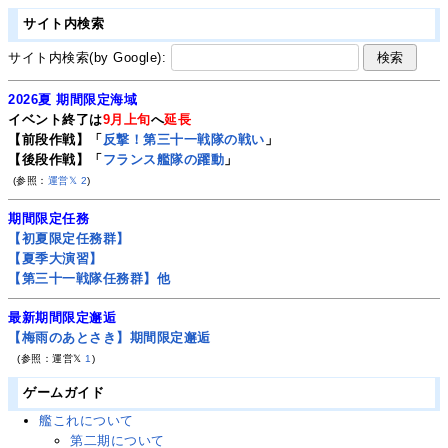
サイト内検索
サイト内検索(by Google):
2026夏 期間限定海域
イベント終了は
9月上旬
へ
延長
【前段作戦】「
反撃！第三十一戦隊の戦い
」
【後段作戦】「
フランス艦隊の躍動
」
(参照：
運営𝕏
2
)
期間限定任務
【初夏限定任務群】
【夏季大演習】
【第三十一戦隊任務群】他
最新期間限定邂逅
【梅雨のあとさき】期間限定邂逅
(参照：運営𝕏
1
)
ゲームガイド
艦これについて
第二期について