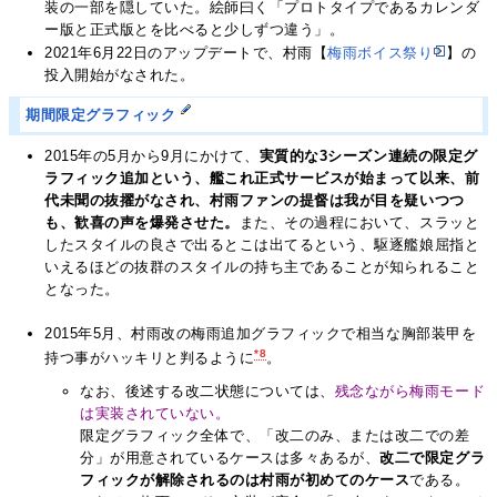
装の一部を隠していた。絵師曰く「プロトタイプであるカレンダ
ー版と正式版とを比べると少しずつ違う」。
2021年6月22日のアップデートで、村雨【
梅雨ボイス祭り
】の
投入開始がなされた。
期間限定グラフィック
2015年の5月から9月にかけて、
実質的な3シーズン連続の限定グ
ラフィック追加という、艦これ正式サービスが始まって以来、前
代未聞の抜擢がなされ、村雨ファンの提督は我が目を疑いつつ
も、歓喜の声を爆発させた。
また、その過程において、スラッと
したスタイルの良さで出るとこは出てるという、駆逐艦娘屈指と
いえるほどの抜群のスタイルの持ち主であることが知られること
となった。
2015年5月、村雨改の梅雨追加グラフィックで相当な胸部装甲を
*8
持つ事がハッキリと判るように
。
なお、後述する改二状態については、
残念ながら梅雨モード
は実装されていない。
限定グラフィック全体で、「改二のみ、または改二での差
分」が用意されているケースは多々あるが、
改二で限定グラ
フィックが解除されるのは村雨が初めてのケース
である。