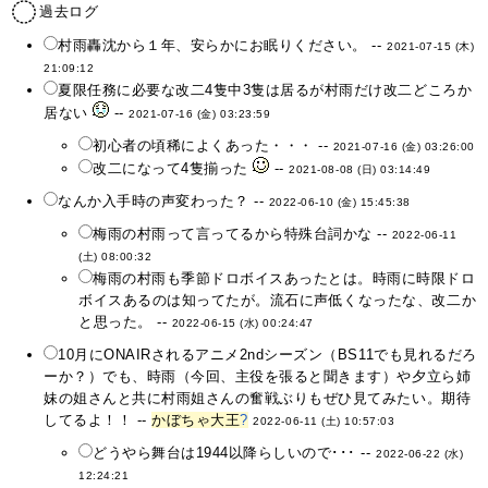
過去ログ
村雨轟沈から１年、安らかにお眠りください。 --
2021-07-15 (木)
21:09:12
夏限任務に必要な改二4隻中3隻は居るが村雨だけ改二どころか
居ない
--
2021-07-16 (金) 03:23:59
初心者の頃稀によくあった・・・ --
2021-07-16 (金) 03:26:00
改二になって4隻揃った
--
2021-08-08 (日) 03:14:49
なんか入手時の声変わった？ --
2022-06-10 (金) 15:45:38
梅雨の村雨って言ってるから特殊台詞かな --
2022-06-11
(土) 08:00:32
梅雨の村雨も季節ドロボイスあったとは。時雨に時限ドロ
ボイスあるのは知ってたが。流石に声低くなったな、改二か
と思った。 --
2022-06-15 (水) 00:24:47
10月にONAIRされるアニメ2ndシーズン（BS11でも見れるだろ
ーか？）でも、時雨（今回、主役を張ると聞きます）や夕立ら姉
妹の姐さんと共に村雨姐さんの奮戦ぶりもぜひ見てみたい。期待
してるよ！！ --
かぼちゃ大王
?
2022-06-11 (土) 10:57:03
どうやら舞台は1944以降らしいので･･･ --
2022-06-22 (水)
12:24:21