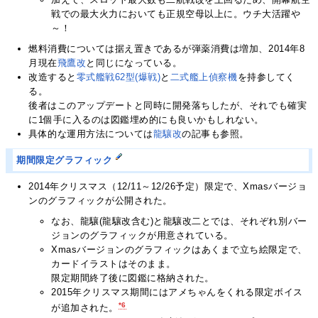
戦での最大火力においても正規空母以上に。ウチ大活躍や
～！
燃料消費については据え置きであるが弾薬消費は増加、2014年8
月現在
飛鷹改
と同じになっている。
改造すると
零式艦戦62型(爆戦)
と
二式艦上偵察機
を持参してく
る。
後者はこのアップデートと同時に開発落ちしたが、それでも確実
に1個手に入るのは図鑑埋め的にも良いかもしれない。
具体的な運用方法については
龍驤改
の記事も参照。
期間限定グラフィック
2014年クリスマス（12/11～12/26予定）限定で、Xmasバージョ
ンのグラフィックが公開された。
なお、龍驤(龍驤改含む)と龍驤改二とでは、それぞれ別バー
ジョンのグラフィックが用意されている。
Xmasバージョンのグラフィックはあくまで立ち絵限定で、
カードイラストはそのまま。
限定期間終了後に図鑑に格納された。
2015年クリスマス期間にはアメちゃんをくれる限定ボイス
*6
が追加された。