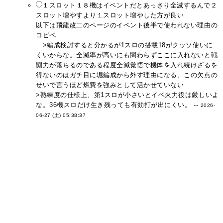
１スロット１８機はイベントだとあっさり全滅するんで２
スロット増やすより１スロット増やした方が良い
以下は飛龍改二のページのイベント後半で使われない理由の
コピペ
>編成検討すると分かるが1スロの搭載18がクッソ使いに
くいからな。全滅率が高いにも関わらずここに入れないと戦
闘力が落ちるのである程度全滅覚悟で機体を入れ続けざるを
得ないのはガチ目に堀編成から外す理由になる、この欠点の
せいで言うほど燃費を強みとして活かせていない
>熟練度の仕様上、第1スロが小さいとイベ火力役は厳しいよ
な。36機スロだけ生き残っても有効打が出にくい。 --
2026-
06-27 (土) 05:38:37