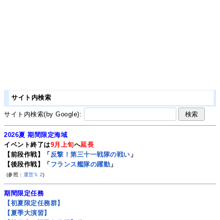
サイト内検索
サイト内検索(by Google):
2026夏 期間限定海域
イベント終了は
9月上旬
へ
延長
【前段作戦】「
反撃！第三十一戦隊の戦い
」
【後段作戦】「
フランス艦隊の躍動
」
(参照：
運営𝕏
2
)
期間限定任務
【初夏限定任務群】
【夏季大演習】