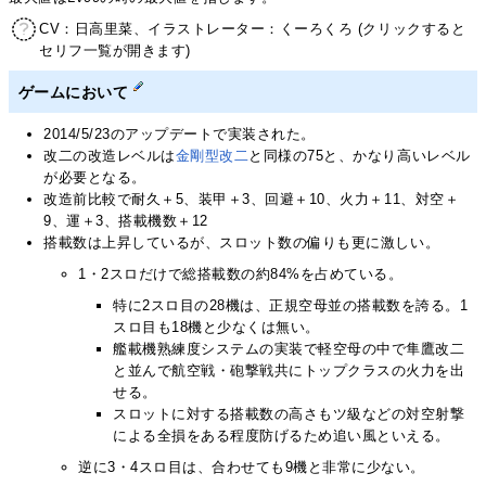
CV：日高里菜、イラストレーター：くーろくろ (クリックすると
セリフ一覧が開きます)
ゲームにおいて
2014/5/23のアップデートで実装された。
改二の改造レベルは
金剛型改二
と同様の75と、かなり高いレベル
が必要となる。
改造前比較で耐久＋5、装甲＋3、回避＋10、火力＋11、対空＋
9、運＋3、搭載機数＋12
搭載数は上昇しているが、スロット数の偏りも更に激しい。
1・2スロだけで総搭載数の約84%を占めている。
特に2スロ目の28機は、正規空母並の搭載数を誇る。1
スロ目も18機と少なくは無い。
艦載機熟練度システムの実装で軽空母の中で隼鷹改二
と並んで航空戦・砲撃戦共にトップクラスの火力を出
せる。
スロットに対する搭載数の高さもツ級などの対空射撃
による全損をある程度防げるため追い風といえる。
逆に3・4スロ目は、合わせても9機と非常に少ない。