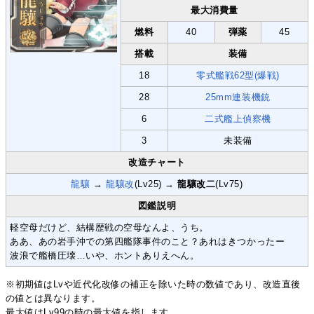
最大消費量
燃料
40
弾薬
45
搭載
装備
18
零式艦戦62型(爆戦)
28
25mm連装機銃
6
二式艦上偵察機
3
未装備
改造チャート
龍驤
→
龍驤改
(Lv25) →
龍驤改二
(Lv75)
図鑑説明
軽空母だけど、結構歴戦の空母なんよ、うち。
ああ、あの岩手沖での第四艦隊事件のこと？あれはきつかったー
波浪で艦橋圧壊…いや、ホントありえへん。
※初期値はLvや近代化改修の補正を除いた時の数値であり、改造直後
の値とは異なります。
最大値はLv99の時の最大値を指します。