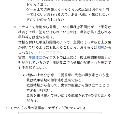
おそらく違う。
ゲーム上での調整とくーろくろ氏の設定はおそらく同
一ではないと思われるので、あまり細かく気にしない
方がいいのかもしれない
イラストで巻物から発艦している機種は不明だが、上半分が
機首まで緑に塗り分けられているのは、機首が黒く塗られる
零戦等とは塗装が違う。
増槽を付けた単座戦闘機のようで、主翼にうっすらと上反角
が付いているようにも見えることから、おそらくは
烈風
かも
しれない。
レップウヨコセ…
実際、
隼鷹改二
のイラストでは正式に「艦上戦闘
鬼
烈風」が
明記されているので、龍驤改二でも烈風が配備された設定で
も不自然ではない。
機体の上半分が緑、主翼前縁に黄色の識別帯という塗
装は戦争後期の標準迷彩塗装である。
戦没時期から言って、史実の龍驤から飛び立つことは
本来有り得ない。
史実を乗り越えて戦い続ける龍驤を表すifの姿と言える
だろう。
くーろくろ氏の龍驤改二デザイン関連のつぶやき