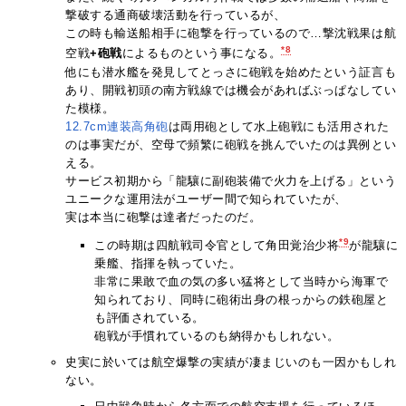
撃破する通商破壊活動を行っているが、
この時も輸送船相手に砲撃を行っているので…撃沈戦果は航
*8
空戦
+砲戦
によるものという事になる。
他にも潜水艦を発見してとっさに砲戦を始めたという証言も
あり、開戦初頭の南方戦線では機会があればぶっぱなしてい
た模様。
12.7cm連装高角砲
は両用砲として水上砲戦にも活用された
のは事実だが、空母で頻繁に砲戦を挑んでいたのは異例とい
える。
サービス初期から「龍驤に副砲装備で火力を上げる」という
ユニークな運用法がユーザー間で知られていたが、
実は本当に砲撃は達者だったのだ。
*9
この時期は四航戦司令官として角田覚治少将
が龍驤に
乗艦、指揮を執っていた。
非常に果敢で血の気の多い猛将として当時から海軍で
知られており、同時に砲術出身の根っからの鉄砲屋と
も評価されている。
砲戦が手慣れているのも納得かもしれない。
史実に於いては航空爆撃の実績が凄まじいのも一因かもしれ
ない。