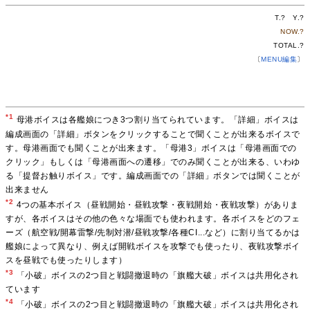
T.
?
Y.
?
NOW.
?
TOTAL.
?
〔
MENU編集
〕
*1
母港ボイスは各艦娘につき3つ割り当てられています。「詳細」ボイスは
編成画面の「詳細」ボタンをクリックすることで聞くことが出来るボイスで
す。母港画面でも聞くことが出来ます。「母港3」ボイスは「母港画面での
クリック」もしくは「母港画面への遷移」でのみ聞くことが出来る、いわゆ
る「提督お触りボイス」です。編成画面での「詳細」ボタンでは聞くことが
出来ません
*2
4つの基本ボイス（昼戦開始・昼戦攻撃・夜戦開始・夜戦攻撃）がありま
すが、各ボイスはその他の色々な場面でも使われます。各ボイスをどのフェ
ーズ（航空戦/開幕雷撃/先制対潜/昼戦攻撃/各種CI...など）に割り当てるかは
艦娘によって異なり、例えば開戦ボイスを攻撃でも使ったり、夜戦攻撃ボイ
スを昼戦でも使ったりします）
*3
「小破」ボイスの2つ目と戦闘撤退時の「旗艦大破」ボイスは共用化され
ています
*4
「小破」ボイスの2つ目と戦闘撤退時の「旗艦大破」ボイスは共用化され