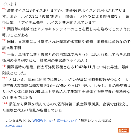
ています
*5
装備ボイスは3ボイスありますが、改修/改造ボイスと共用化されていま
す。また、ボイス3は「改修/改造」「開発」「バケツによる即時修復」「遠
征出撃」「アイテム発見」ボイスと共用化されています
*6
関西等の地域ではアメやキャンディーのことを親しみを込めてこのように
呼ぶことがある
*7
同日、日本軍により撃沈された蘭軍の水雷艇や砲艦、哨戒艇は多数なので
該当艦不明
*8
一応、単独では無く僚艦との共同撃沈であろうとは思われる…でもそれ自
衛用の高角砲やねん！対艦用の主武装ちゃうねん！
*9
開戦当時の階級。南太平洋海戦後となる1942年11月に中将に昇進、最終
階級となった。
*10
とはいえ、流石に同等では無い。小さいが故に同時発艦数が少なく、大
型空母の攻撃隊は艦攻爆各18～27機とやっぱり凄い。しかし、他の軽空母よ
り小さな体に総数30機以上も詰め込んで攻撃力を発揮する軽空母が規格外な
のも事実ではある
*11
最初から爆戦を積んでるので乙部隊第二航空戦隊所属。史実では戦没し
た龍驤に代わり龍鳳が所属していた
レンタルWIKI by
WIKIWIKI.jp*
/
広告について
/ 無料レンタル掲示板
zawazawa