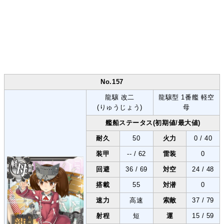
No.157
龍驤 改二
龍驤型 1番艦 軽空
(りゅうじょう)
母
艦船ステータス(初期値/最大値)
耐久
50
火力
0 / 40
装甲
-- / 62
雷装
0
回避
36 / 69
対空
24 / 48
搭載
55
対潜
0
速力
高速
索敵
37 / 79
射程
短
運
15 / 59