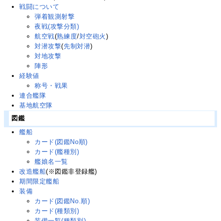
戦闘について
弾着観測射撃
夜戦(攻撃分類)
航空戦
(
熟練度
/
対空砲火
)
対潜攻撃
(
先制対潜
)
対地攻撃
陣形
経験値
称号・戦果
連合艦隊
基地航空隊
図鑑
艦船
カード(図鑑No順)
カード(艦種別)
艦娘名一覧
改造艦船
(※図鑑非登録艦)
期間限定艦船
装備
カード(図鑑No.順)
カード(種類別)
装備一覧(種類別)