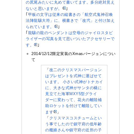
の尻尾みたいに丸めて書いてます。多分絶対見え
ないと思いますが。
｣
｢
甲板の文字は従来の縦書きの「航空式鬼神召喚
法陣龍驤大符」に、横書きで「改弐」と付け加え
られています。
｣
｢
龍驤の龍のペンダントは空母のジャイロスタビ
ライザーの写真を見て思いついたアクセサリーで
す。
｣
2014/12/12限定実装のXmasバージョンについ
て
「
改二のクリスマスバージョン
はプレゼントを式神に運ばせて
います。 小さい式神がトナカイ
に、大きな式神がサンタの橇に
見立てた海軍MXY5型グライ
ダーに変わって、花火の離陸補
助ロケットを付けて離陸してい
ます
」
「
クリスマスコスチュームとい
う事でしたので鎮守府の低年齢
の艦娘さんや鎮守府の近所の子