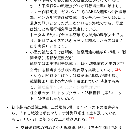
日中戦争時から各方面での航空支援を行っているほ
か、太平洋戦争の戦歴はダバオ飛行場空襲に始まり、
マレー作戦支援、ガスパル沖でのABDA艦隊への反復爆
撃、ベンガル湾通商破壊戦、ダッチハーバー空襲etc…
最期の戦いとなった第二次ソロモン海戦ですら、母艦
は沈むとも飛行場爆撃は完遂している。
トータルで見れば全日本空母でも屈指の爆撃女王であ
り、砲戦フェイズで活きる軽空母離れした火力はまさ
に史実通りと言える。
小型の補助空母では哨戒・偵察用途の艦攻6～9機（+戦
闘機隊）搭載が定数だが、
龍驤では太平洋戦争緒戦時、16～20機前後と主力大型
*10
空母にも相当する規模の艦攻隊を搭載している。
というか開戦後しばらくは格納庫の艦攻が増え続け、
戦闘機より艦攻の方が多く積まれていた時期すらあ
る。
補助空母？いいえメイン攻撃力です
軽空母カテゴリトップクラスの28機搭載（第2スロッ
ト）は伊達じゃないのだ。
初期装備の爆戦18機、二式艦偵6機、またイラストの噴進砲か
ら、「もし戦没せずにマリアナ沖海戦頃まで生き残っていた
*11
ら…」というIFに基づく改二と推測される。
空母爆戦隊の初めての大規模運用がマリアナ沖海戦であり、