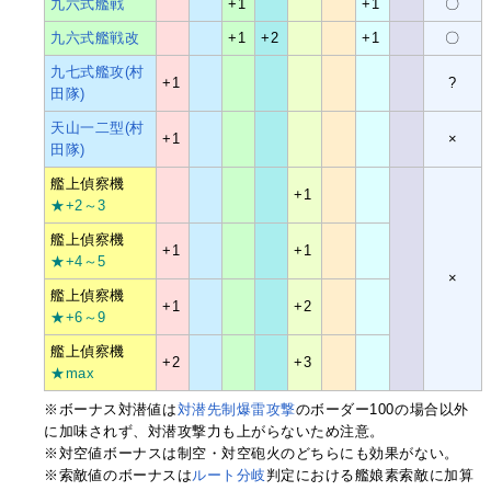
九六式艦戦
+1
+1
〇
九六式艦戦改
+1
+2
+1
〇
九七式艦攻(村
+1
?
田隊)
天山一二型(村
+1
×
田隊)
艦上偵察機
+1
★+2～3
艦上偵察機
+1
+1
★+4～5
×
艦上偵察機
+1
+2
★+6～9
艦上偵察機
+2
+3
★max
※ボーナス対潜値は
対潜先制爆雷攻撃
のボーダー100の場合以外
に加味されず、対潜攻撃力も上がらないため注意。
※対空値ボーナスは制空・対空砲火のどちらにも効果がない。
※索敵値のボーナスは
ルート分岐
判定における艦娘素索敵に加算