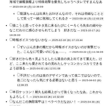
海域で嫁艦旗艦より特殊砲撃を優先しちゃうヘタレですまんなあ
--
2023-09-18 (月) 12:36:09
龍讓ちゃんは出来たおﾖﾒさんなので、それは些細なことと
して笑って一緒に祝福してくれるさ --
2023-09-18 (月) 12:43:28
描こうと思って小ネタ見に来るたびにくーろくろ先生の細やか
なこだわりに感心させられてしまう 好きだな --
2023-10-17 (火)
19:26:00
時報ボイスつかないかな --
2025-02-19 (水) 17:16:44
ずいぶん古参の艦だから時報ボイスがないのが衝撃だっ
た。こんなに可愛いのになぁ……。 --
2025-03-22 (土) 11:34:06
好きだから色々見ようとしたら過去の炎上出てきて萎えた。け
ど、ここ来たら愛されてるの見れたしケッコンカッコカリできる
よう頑張る --
2025-04-02 (水) 12:01:08
不評だったのは改のデザインであって改二ではないので、
改二になったら気にする必要はないと思う --
2025-04-02 (水)
12:06:35
本日ケッコン！耐久も結構上がって強くなったなあ。これから
もよろしく！ --
2025-04-03 (木) 10:32:09
なんだこの胸部装甲は！ペラペラだなおい！ --
2025-04-30 (水)