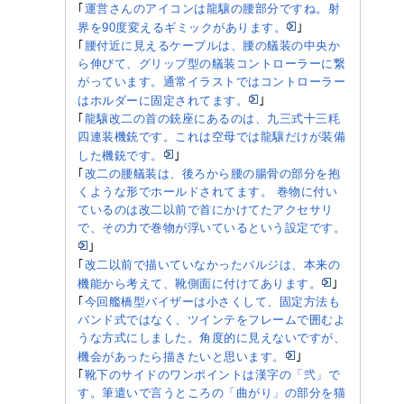
｢
運営さんのアイコンは龍驤の腰部分ですね。射
界を90度変えるギミックがあります。
｣
｢
腰付近に見えるケーブルは、腰の艤装の中央か
ら伸びて、グリップ型の艤装コントローラーに繋
がっています。通常イラストではコントローラー
はホルダーに固定されてます。
｣
｢
龍驤改二の首の銃座にあるのは、九三式十三粍
四連装機銃です。これは空母では龍驤だけが装備
した機銃です。
｣
｢
改二の腰艤装は、後ろから腰の腸骨の部分を抱
くような形でホールドされてます。 巻物に付い
ているのは改二以前で首にかけてたアクセサリ
で、その力で巻物が浮いているという設定です。
｣
｢
改二以前で描いていなかったバルジは、本来の
機能から考えて、靴側面に付けてあります。
｣
｢
今回艦橋型バイザーは小さくして、固定方法も
バンド式ではなく、ツインテをフレームで囲むよ
うな方式にしました。角度的に見えないですが、
機会があったら描きたいと思います。
｣
｢
靴下のサイドのワンポイントは漢字の「弐」で
す。筆遣いで言うところの「曲がり」の部分を猫