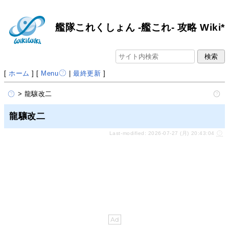
艦隊これくしょん -艦これ- 攻略 Wiki*
[
ホーム
] [
Menu
|
最終更新
]
> 龍驤改二
龍驤改二
Last-modified: 2026-07-27 (月) 20:43:04