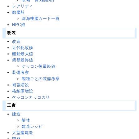
レアリティ
敵艦船
深海棲艦カード一覧
NPC娘
改装
改造
近代化改修
艦船最大値
簡易最終値
ケッコン後最終値
装備考察
艦種ごとの装備考察
補強増設
格納庫増設
ケッコンカッコカリ
工廠
建造
解体
建造レシピ
大型艦建造
開発