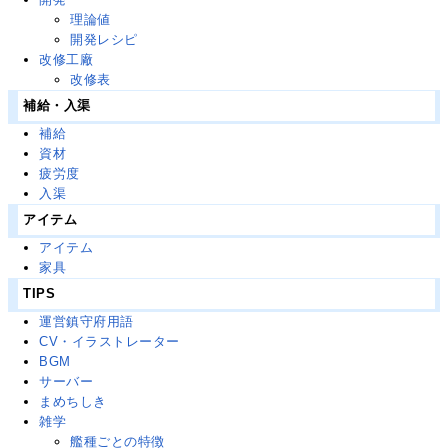
理論値
開発レシピ
改修工廠
改修表
補給・入渠
補給
資材
疲労度
入渠
アイテム
アイテム
家具
TIPS
運営鎮守府用語
CV・イラストレーター
BGM
サーバー
まめちしき
雑学
艦種ごとの特徴