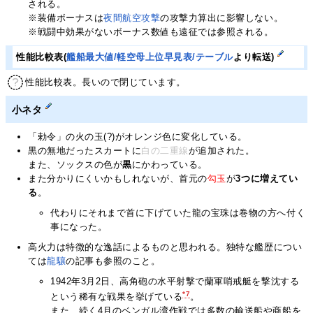
される。
※装備ボーナスは
夜間航空攻撃
の攻撃力算出に影響しない。
※戦闘中効果がないボーナス数値も遠征では参照される。
性能比較表(
艦船最大値/軽空母上位早見表/テーブル
より転送)
性能比較表。長いので閉じています。
小ネタ
「勅令」の火の玉(?)が
オレンジ色
に変化している。
黒の無地だったスカートに
白の二重線
が追加された。
また、ソックスの色が
黒
にかわっている。
また分かりにくいかもしれないが、首元の
勾玉
が
3つに増えてい
る
。
代わりにそれまで首に下げていた龍の宝珠は巻物の方へ付く
事になった。
高火力は特徴的な逸話によるものと思われる。独特な艦歴につい
ては
龍驤
の記事も参照のこと。
1942年3月2日、高角砲の水平射撃で蘭軍哨戒艇を撃沈する
*7
という稀有な戦果を挙げている
。
また、続く4月のベンガル湾作戦では多数の輸送船や商船を