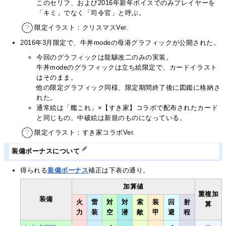
このセリフ、および2016年新年ボイスでのみプレイヤーを
「キミ」でなく「司令官」と呼ぶ。
限定イラスト：クリスマスVer.
2016年3月限定で、牛丼modeの母港グラフィックが公開された。
今回のグラフィックは龍驤改二のみの実装。
牛丼modeのグラフィックは立ち絵限定で、カードイラスト
はそのまま。
他の限定グラフィック同様、限定期間終了後に図鑑に格納さ
れた。
通常絵は「艦これ」×【すき家】コラボで配布されたカード
と同じもの。中破絵は新規のものになっている。
限定イラスト：すき家コラボVer.
装備ボーナスについて
得られる
装備ボーナス
補正は下表の通り。
加算値
重複加
装備
火
雷
対
対
索
装
回
射
算
力
装
空
潜
敵
甲
避
程