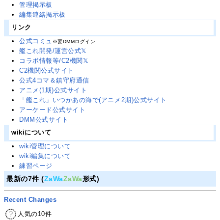
管理掲示板
編集連絡掲示板
リンク
公式コミュ
※要DMMログイン
艦これ開発/運営公式𝕏
コラボ情報等/C2機関𝕏
C2機関公式サイト
公式4コマ＆鎮守府通信
アニメ(1期)公式サイト
「艦これ」いつかあの海で(アニメ2期)公式サイト
アーケード公式サイト
DMM公式サイト
wikiについて
wiki管理について
wiki編集について
練習ページ
最新の7件 (
ZaWa
ZaWa
形式)
Recent Changes
人気の10件