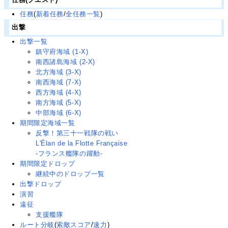
任務
(
新着任務
/
全任務一覧
)
出撃
出撃一覧
鎮守府海域 (1-X)
南西諸島海域 (2-X)
北方海域 (3-X)
南西海域 (7-X)
西方海域 (4-X)
南方海域 (5-X)
中部海域 (6-X)
期間限定海域一覧
反撃！第三十一戦隊の戦い
L'Élan de la Flotte Française
-フランス艦隊の躍動-
期間限定ドロップ
継続中のドロップ一覧
出撃ドロップ
演習
遠征
支援艦隊
ルート分岐
(
索敵スコア
/
速力
)