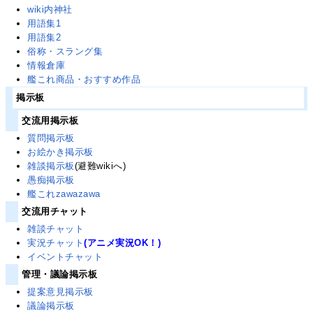
wiki内神社
用語集1
用語集2
俗称・スラング集
情報倉庫
艦これ商品・おすすめ作品
掲示板
交流用掲示板
質問掲示板
お絵かき掲示板
雑談掲示板
(避難wikiへ)
愚痴掲示板
艦これzawazawa
交流用チャット
雑談チャット
実況チャット
(アニメ実況OK！)
イベントチャット
管理・議論掲示板
提案意見掲示板
議論掲示板