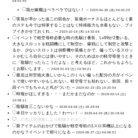
04:01:50
我が嫁艦はペラペラではない！ --
2025-04-30 (水) 04:02:25
実装が早かった改二の宿命か、装備ボーナスもほとんどなく素
のステも今では特筆することはなく特殊能力も水着もない…ブイ
ブイきかせておくれ… --
2025-10-16 (木) 14:53:04
イベントで軽空母枠必要な時の先駆け番長、Lv99が2隻いる。
大きなスロットを戦闘機にして制空か、爆戦にして制空と攻撃と
るか、少ないスロットは偵察機や装備とかで、偏っているスロッ
トがむしろ自分には使いやすい。そのためほかの軽空母使うとき
に「龍驤だったらこうだよな」と考えるほど。これからもよろし
くお願いします。 --
2026-01-03 (土) 10:54:21
最近は対空砲火激しいからこのくらい偏った配分の方がイベン
トで使いやすいかもしれない。軽空母でも枯れない。前回、前々
回イベでもちゃんと札がついた --
2026-02-15 (日) 10:25:54
時報がほしすぎる・・・まだかまだなのか --
2026-03-14 (土)
10:09:11
龍驤改三こないかな --
2026-04-04 (土) 18:29:04
本日ケッカリしました！わーい！ --
2026-04-30 (木) 20:18:04
この木は管理板により削除されました
新アイテムのおかげで龍驤が軽空母初の1スロ30機以上になる
のかな？イベントで頼りになる --
2026-06-27 (土) 04:06:51