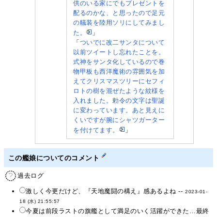
供のいる家にでもプレゼントを
配るのかな、と思ったので足元
の艤装を陸用ソリにしてみまし
た。
」
「
ついでに改二サンタについて
以前ツイートし忘れたことを。
式神をサンタ化しているので巻
物甲板も西洋魔術の雰囲気を加
えてクリスマスツリーにセフィ
ロトの樹を混ぜたような紋様を
入れました。勅令の文字は聖誕
に変わっています。あと見えに
くいですが腕にシャツガーター
を付けてます。
」
この艦娘についてのコメント
過去ログ
激しく今更だけど、『天地魔闘の構え』感あるよね --
2023-01-
18 (水) 21:55:57
今夏は前段ラストの旗艦として満足のいく活躍ができた…最終