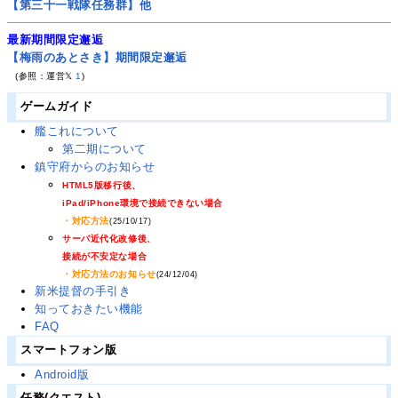
【第三十一戦隊任務群】他
最新期間限定邂逅
【梅雨のあとさき】期間限定邂逅
(参照：運営𝕏
1
)
ゲームガイド
艦これについて
第二期について
鎮守府からのお知らせ
HTML5版移行後、
iPad/iPhone環境で接続できない場合
・対応方法
(25/10/17)
サーバ近代化改修後、
接続が不安定な場合
・対応方法のお知らせ
(24/12/04)
新米提督の手引き
知っておきたい機能
FAQ
スマートフォン版
Android版
任務(クエスト)