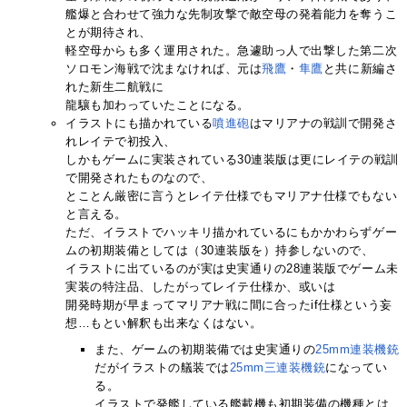
艦爆と合わせて強力な先制攻撃で敵空母の発着能力を奪うこ
とが期待され、
軽空母からも多く運用された。急遽助っ人で出撃した第二次
ソロモン海戦で沈まなければ、元は
飛鷹
・
隼鷹
と共に新編さ
れた新生二航戦に
龍驤も加わっていたことになる。
イラストにも描かれている
噴進砲
はマリアナの戦訓で開発さ
れレイテで初投入、
しかもゲームに実装されている30連装版は更にレイテの戦訓
で開発されたものなので、
とことん厳密に言うとレイテ仕様でもマリアナ仕様でもない
と言える。
ただ、イラストでハッキリ描かれているにもかかわらずゲー
ムの初期装備としては（30連装版を）持参しないので、
イラストに出ているのが実は史実通りの28連装版でゲーム未
実装の特注品、したがってレイテ仕様か、或いは
開発時期が早まってマリアナ戦に間に合ったif仕様という妄
想…もとい解釈も出来なくはない。
また、ゲームの初期装備では史実通りの
25mm連装機銃
だがイラストの艤装では
25mm三連装機銃
になってい
る。
イラストで発艦している艦載機も初期装備の機種とは