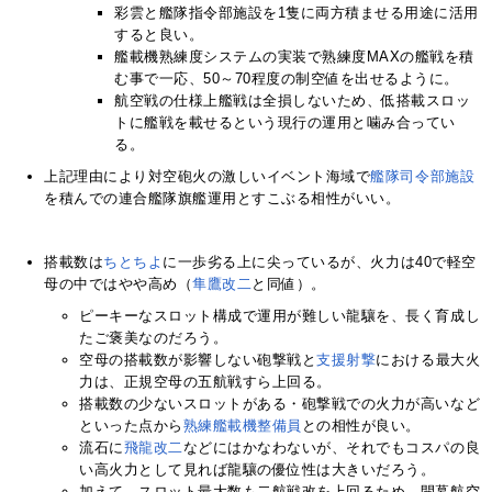
彩雲と艦隊指令部施設を1隻に両方積ませる用途に活用
すると良い。
艦載機熟練度システムの実装で熟練度MAXの艦戦を積
む事で一応、50～70程度の制空値を出せるように。
航空戦の仕様上艦戦は全損しないため、低搭載スロッ
トに艦戦を載せるという現行の運用と噛み合ってい
る。
上記理由により対空砲火の激しいイベント海域で
艦隊司令部施設
を積んでの連合艦隊旗艦運用とすこぶる相性がいい。
搭載数は
ちと
ちよ
に一歩劣る上に尖っているが、火力は40で軽空
母の中ではやや高め（
隼鷹改二
と同値）。
ピーキーなスロット構成で運用が難しい龍驤を、長く育成し
たご褒美なのだろう。
空母の搭載数が影響しない砲撃戦と
支援射撃
における最大火
力は、正規空母の五航戦すら上回る。
搭載数の少ないスロットがある・砲撃戦での火力が高いなど
といった点から
熟練艦載機整備員
との相性が良い。
流石に
飛龍改二
などにはかなわないが、それでもコスパの良
い高火力として見れば龍驤の優位性は大きいだろう。
加えて、スロット最大数も二航戦改を上回るため、開幕航空