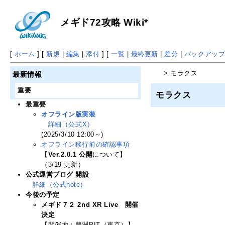
メギド72攻略 Wiki*
[
ホーム
] [
新規
|
編集
|
添付
] [
一覧
|
最終更新
|
差分
|
バックアッ
> モラクス
最新情報
重要
モラクス
最重要
オフライン版実装
詳細（公式X）
(2025/3/10 12:00～)
オフライン移行前の確認事項
【
Ver.2.0.1 公開
について】
（3/19 更新）
公式運営ブログ 開設
詳細（公式note）
今後の予定
メギド７２ 2nd XR Live 開催
決定
【開催地：豊洲PIT（東京）】