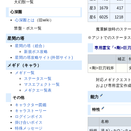
大幻獣一覧
星3
1679
417
心深圏
星6
6025
1218
心深圏とは
（旧wiki）
禁盤・ボス一覧
魔重解放時のステ
※アジトでのステータ
星間の塔
星間の塔（総合）
専用霊宝「<剛>巨
新規ボス攻略
星間の塔攻略サイト(外部サイト)
補正
メギド（キャラ）
<剛>巨刃戦斧
メギド一覧
ステータス一覧
対応メギドクエス
マスエフェクト一覧
および専用霊宝作
メギクエ一覧表
能力
その他
キャラクター図鑑
特性
キャラストーリー
ログインボイス
名称
掛け合いボイス
特殊メッセージ
特性
逆ギレカウンタ