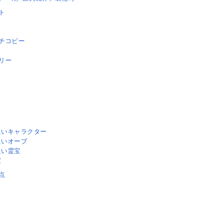
ト
チコピー
リー
良いキャラクター
良いオーブ
良い霊宝
宝
点