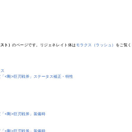
ースト）
のページです。リジェネレイト体は
モラクス（ラッシュ）
をご覧く
タス
宝「<剛>巨刃戦斧」ステータス補正・特性
「<剛>巨刃戦斧」装備時
「<剛>巨刃戦斧」装備時