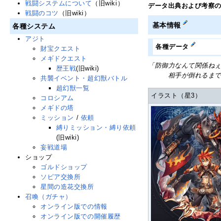
戦闘システムについて
（旧wiki）
データ出典および考察
戦闘のコツ
（旧wiki）
基本情報
各種システム
アジト
各種データ
財宝クエスト
メギドクエスト
「防御力なんて関係ね
歴王戦
(旧wiki)
相手が倒れるまでぶ
共襲イベント・超幻獣バトル
超幻獣一覧
イラスト（星3）
コロシアム
メギドの塔
ミッション
/
依頼
縛りミッション・縛り依頼
(旧wiki)
妄戦道場
ショップ
ゴルドショップ
ソピア交換所
星間の造花交換所
召喚（ガチャ）
オンライン版での情報
オンライン版での開催履歴