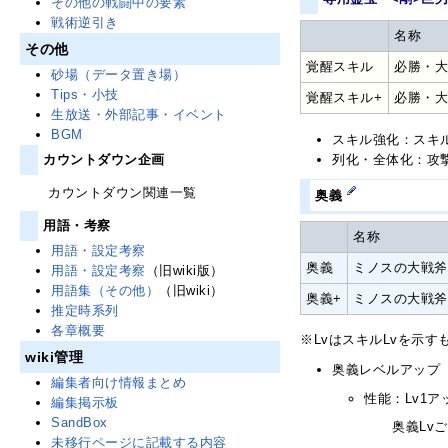
その他の戦闘中の要素
戦術逆引き
名称
その他
覚醒スキル
必勝・
砂場（データ置き場）
Tips・小技
覚醒スキル+
必勝・
生放送・外部記事・イベント
BGM
スキル強化：スキル
列化・全体化：攻
カウントダウン企画
カウントダウン関連一覧
奥義
用語・考察
名称
用語・設定考察
奥義
ミノスの大戦斧
用語・設定考察
（旧wiki版）
用語集（その他）
（旧wiki）
奥義+
ミノスの大戦斧
推定時系列
各章概要
※LvはスキルLvを示
wiki管理
奥義レベルアップ
編集者向け情報まとめ
性能：Lv1ア
編集掲示板
SandBox
奥義Lv
未移行ページに記載する内容