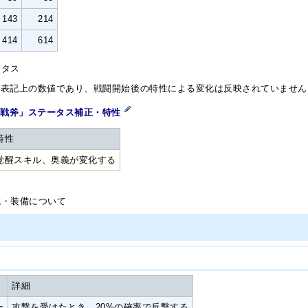
143
214
414
614
ータス
ス表記上の数値であり、戦闘開始後の特性による変化は反映されていません
刃戦斧」ステータス補正・特性
特性
覚醒スキル、奥義が変化する
ト
成・装備について
詳細
ー
攻撃を受けたとき、20%の確率で反撃する