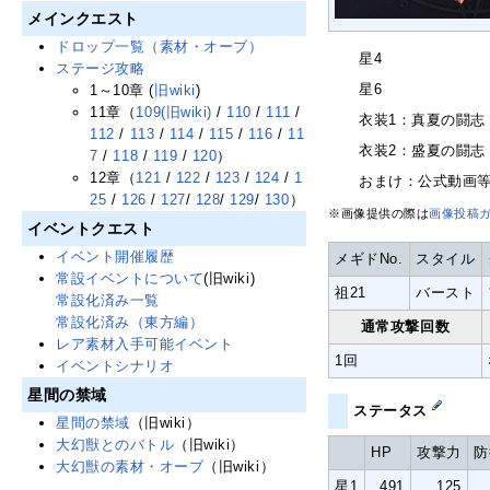
メインクエスト
ドロップ一覧（素材・オーブ）
星4
ステージ攻略
星6
1～10章 (
旧wiki
)
11章（
109(旧wiki)
/
110
/
111
/
衣装1：真夏の闘志
112
/
113
/
114
/
115
/
116
/
11
衣装2：盛夏の闘志
7
/
118
/
119
/
120
）
12章（
121
/
122
/
123
/
124
/
1
おまけ：公式動画
25
/
126
/
127
/
128
/
129
/
130
）
※画像提供の際は
画像投稿
イベントクエスト
イベント開催履歴
メギドNo.
スタイル
常設イベントについて
(旧wiki)
祖21
バースト
常設化済み一覧
常設化済み（東方編）
通常攻撃回数
レア素材入手可能イベント
1回
イベントシナリオ
星間の禁域
ステータス
星間の禁域
（旧wiki）
大幻獣とのバトル
（旧wiki）
HP
攻撃力
防
大幻獣の素材・オーブ
（旧wiki）
星1
491
125