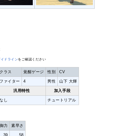
等
ガイドライン
をご確認ください
クラス
覚醒ゲージ
性別
CV
ファイター
4
男性
山下 大輝
汎用特性
加入手段
なし
チュートリアル
御力
素早さ
39
58