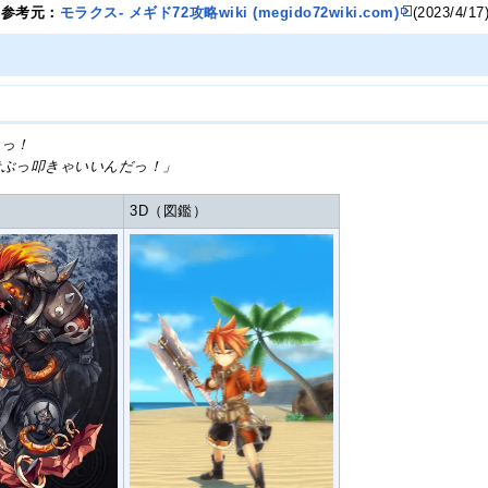
の参考元：
モラクス- メギド72攻略wiki (megido72wiki.com)
(2023/4/17
ぇっ！
っ叩きゃいいんだっ！」
3D（図鑑）