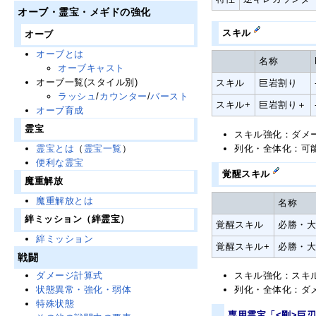
オーブ・霊宝・メギドの強化
スキル
オーブ
オーブとは
名称
オーブキャスト
オーブ一覧(スタイル別)
スキル
巨岩割り
ラッシュ
/
カウンター
/
バースト
スキル+
巨岩割り＋
オーブ育成
霊宝
スキル強化：ダメー
列化・全体化：可
霊宝とは
（
霊宝一覧
）
便利な霊宝
覚醒スキル
魔重解放
魔重解放とは
名称
絆ミッション（絆霊宝）
覚醒スキル
必勝・
絆ミッション
覚醒スキル+
必勝・
戦闘
ダメージ計算式
スキル強化：スキル
状態異常・強化・弱体
列化・全体化：ダ
特殊状態
専用霊宝「<剛>巨