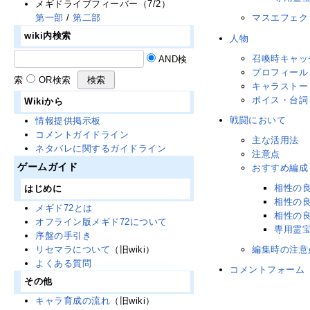
メギドライブフィーバー（7/2）
第一部
/
第二部
マスエフェク
wiki内検索
人物
召喚時キャッ
AND検
プロフィール
索
OR検索
キャラストー
ボイス・台詞
Wikiから
戦闘において
情報提供掲示板
コメントガイドライン
主な活用法
ネタバレに関するガイドライン
注意点
ゲームガイド
おすすめ編成
相性の
はじめに
相性の
メギド72とは
相性の
オフライン版メギド72について
専用霊
序盤の手引き
編集時の注意
リセマラについて
（旧wiki）
よくある質問
コメントフォーム
その他
キャラ育成の流れ
（旧wiki）