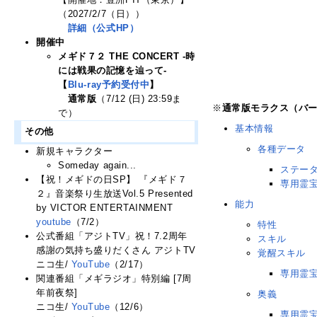
（2027/2/7（日））
詳細（公式HP）
開催中
メギド７２ THE CONCERT -時
には戦果の記憶を辿って-
【
Blu-ray予約受付中
】
通常版
（7/12 (日) 23:59ま
※
通常版モラクス（バ
で）
基本情報
その他
各種データ
新規キャラクター
Someday again...
ステー
【祝！メギドの日SP】 『メギド７
専用霊
２』音楽祭り生放送Vol.5 Presented
能力
by VICTOR ENTERTAINMENT
youtube
（7/2）
特性
公式番組「アジトTV」祝！7.2周年
スキル
感謝の気持ち盛りだくさん アジトTV
覚醒スキル
ニコ生/
YouTube
（2/17）
専用霊宝
関連番組「メギラジオ」特別編 [7周
年前夜祭]
奥義
ニコ生/
YouTube
（12/6）
専用霊宝