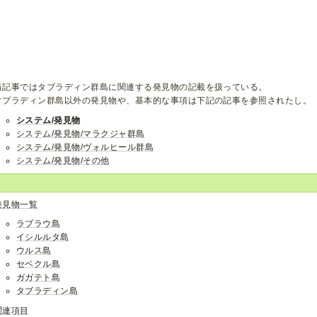
当記事ではタブラディン群島に関連する発見物の記載を扱っている。
タブラディン群島以外の発見物や、基本的な事項は下記の記事を参照されたし。
システム/発見物
システム/発見物/マラクジャ群島
システム/発見物/ヴォルヒール群島
システム/発見物/その他
発見物一覧
ラブラウ島
イシルルタ島
ウルス島
セベクル島
ガガテト島
タブラディン島
関連項目