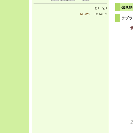
発見
T.
?
Y.
?
NOW.
?
TOTAL.
?
ラブ