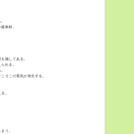
る。
い緩衝材。
様を施してある。
えられる。
る。
そこそこの電気が発生する。
える。
しまう。