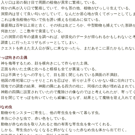
入り口は岩の裂け目で周囲の植物が異常に繁殖している。
何かの蔦が入り口で繁殖していて、中も苔の他、植物がびっしり生えている。
洞窟内は甘くて良い匂いがしていて、なんだか居心地が良くてボッーとしてし
これは食虫植物が匂いで虫を誘い捕える仕組みに似ている。
最盛期は百年以上前と古く、その頃は虫どころか、中型動物も捕えていた形跡
何故だが、ここ数年で衰退している。
この洞窟の百年の盛衰を調べれば、砂漠化のデータが得られるかもしれないと
調査しに行ったエリザもボッーとしてしまい、
クエストを終えた主人公が探しに来なかったら、まだあそこに居たかもしれな
そっぽ向きの土偶
神を侮辱するため、顔を横向きにして作らせた土偶。
正面を向いた土偶と比べると模様も全てが裏返っている。
口は不満そうなへの字をして、目も固く閉じられている満面の不満顔。
他国の祭祀場にひっそりとこれを忍ばせ、祈りが上手くいかない様に仕向けて
現地での調査の結果、神殿の隅にある四方の柱に、同様の土偶が埋め込まれて
神殿の四隅に設置されていたので魔除けの像なのではと考えられたが、寄って
目を閉じてそっぽを向いていたら威嚇にならず、結果として魔物を迎え入れて
赤なめ虫
動物やモンスターに寄生し、他の寄生虫を食べて暮らす虫。
本当に小さな虫で、赤い色をしている。
動物が赤なめ虫を取り入れると他の有害な寄生虫を食べてくれる。
しかも、寄生虫がいなくなると餌がなくなった赤なめ虫も体から出て行く。