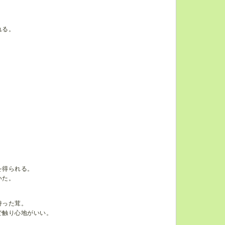
れる。
を得られる。
いた。
持った茸。
で触り心地がいい。