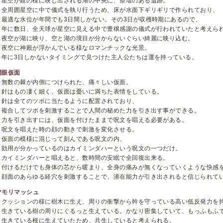
星空が鏡の様に映し出される湖の中央に、祭壇のある遺跡。
全周囲星空に中で儀式を執り行うため、床が水面下ギリギリで作られており、
最適な水位が年間でも3日間しかない。その3日が収穫時期にあるので、
年に数日、全天球が星空に見える中で豊穣感謝の儀式が行われていたと考えら
夜空が湖に映り、空と湖の境目が分からないぐらい綺麗に映り込む。
夜空に神殿が浮かんでいる様なロマンチックな光景。
年に3日しかないタイミングで見つけた主人公たちは運を持っている。
開眼仮面
無数の棘が内側につけられた、痛々しい仮面。
針はもの凄く細く、仮面は憂いに満ちた表情をしている。
針は全てのツボに当たるように配置されており、
複合してツボを刺激することで人間の秘めた力を引き出す事ができる。
力を引き出すには、仮面を付けたままで呪文を唱える必要がある。
呪文を唱えた時の顔の動きで刺激を変化させる。
仮面の模様に混じって刻んである呪文の内、
効用が分かっているのはカイミンダハーという呪文の一つだけ。
カイミンダハーと唱えると、数時間の安眠で全回復出来る。
付けるだけでも身体の芯から暖まり、全身の痛みが無くなっていくような快感
顔面のあらゆる経穴を刺激することで、潜在能力が引き出されると信じられて
マモリマッシュ
クッションの様に樹木に生え、周りの衝撃から幹を守っている高い低反発力を
生きている樹の周りにぐるっと生えている。かなり密集していて、もっふもふ
生きている根に生えていたため、共生していると考えられる。