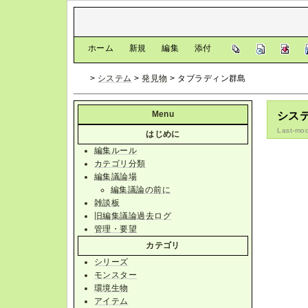
[
ホーム
|
新規
|
編集
|
添付
]
>
システム
>
発見物
> タブラディン群島
Menu
シス
Last-mod
はじめに
編集ルール
カテゴリ分類
編集議論場
編集議論の前に
雑談板
旧編集議論過去ログ
管理・要望
カテゴリ
シリーズ
モンスター
環境生物
アイテム