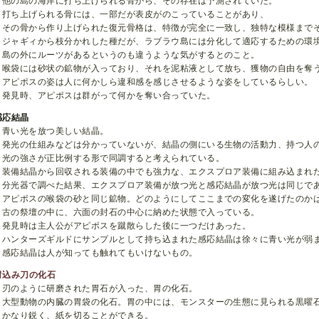
他の島の海岸に打ち上げられる骨から、その存在は予測されていた。
打ち上げられる骨には、一部だが表皮がのこっていることがあり、
その骨から作り上げられた復元骨格は、特徴が完全に一致し、独特な模様まで
ジャギィから枝分かれした種だが、ラブラウ島には分化して適応するための環
島の外にルーツがあるというのも違うような気がするとのこと。
喉袋には砂状の鉱物が入っており、それを泥粘液として放ち、獲物の自由を奪
アピポスの姿は人に何かしら違和感を感じさせるような姿をしているらしい。
発見時、アピポスは群がって何かを奪い合っていた。
感応結晶
青い光を放つ美しい結晶。
発光の仕組みなどは分かっていないが、結晶の側にいる生物の活動力、持つ人
光の強さが正比例する形で同調すると考えられている。
装備結晶から回収される装備の中でも強力な、エクスプロア装備に組み込まれ
分光器で調べた結果、エクスプロア装備が放つ光と感応結晶が放つ光は同じで
アピポスの喉袋の砂と同じ鉱物。どのようにしてここまでの変化を遂げたのか
古の祭壇の中に、六面の封石の中心に納めた状態で入っている。
発見時は主人公がアピポスを蹴散らした後に一つだけあった。
ハンターズギルドにサンプルとして持ち込まれた感応結晶は徐々に青い光が弱
感応結晶は人が知っても触れてもいけないもの。
胃込み刀の化石
刃のように研磨された胃石が入った、胃の化石。
大型動物の内臓の胃袋の化石。胃の中には、モンスターの生態に見られる黒曜
かなり鋭く、紙を切ることができる。