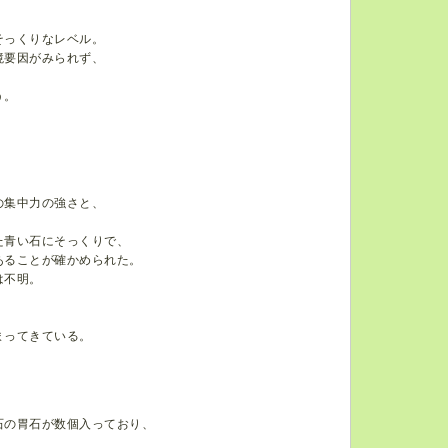
そっくりなレベル。
境要因がみられず、
う。
の集中力の強さと、
た青い石にそっくりで、
あることが確かめられた。
は不明。
まってきている。
石の胃石が数個入っており、