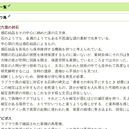
物一覧
ラウ島
黄六面の封石
感応結晶をその中心に納めた謎の立方体。
石のようでも、金属のようでもある不思議な謎の素材で出来ている。
中心部の光は感応結晶によるもの。
感応結晶を劣化から保存維持する機能を持つと考えられている。
周囲の石は結晶の状態を保持保護するものに違いないが、素材自体にその力は
方陣の形が空間に回路を開き、保護空間を展開しているところまでは分かった
現在の人間が持つ技術ではなく、太古に失われた技術の中でも並外れて高度な
研究解明するには、当時の遺跡、遺物から手掛かりを見つけ、
紐解くしかないため、探検者が持ち帰る発見が必要。
ラブラウ島の秘宝に対応する石碑の碑文は「勇者その剣を手にするとき 砂塵に
この秘宝は文が示すものと全然違うもの。誰かが秘宝を入れ替えた可能性があ
秘宝資料群の何処にもこれを示す様な文言は存在しない。
決して偽物やクズではなく、それどころか秘宝が霞むほどの威圧感を持つ、天
秘宝がある場所でも、エリザがいつもと違うような感じがする、と違和感を感
タブラディン島で装置の起動に使われた後、装置の崩壊に巻き込まれ、回収に
アピポス
ラブラウ島で確認された新種の鳥竜種。