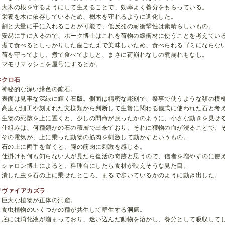
大木の根を守るようにして生えることで、効率よく養分をもらっている。
栄養を木に依存しているため、樹木を守れるように進化した。
割と大量に手に入れることが可能で、低反発の耐衝撃性は素晴らしいもの。
安易に手に入るので、ホーク博士はこれを荷物の緩衝材に使うことを考えてい
煮て食べるとしっかりした歯ごたえで美味しいため、食べられるゴミにならな
荷を守ってよし、煮て食べてよしと、まさに荷崩れなしの煮崩れもなし。
マモリマッシュを屋号にするとか。
ネクロ石
神秘的な深い緑色の鉱石。
表面は見事な深緑に輝く石版。側面は精密な彫刻で、祭事で使うような類の模
高度な細工や刻まれた文様類から判断して生贄に関わる儀式に使われた石と考
生物の死骸を上に置くと、少しの間命が戻ったかのように、小さな動きを見せ
仕組みは、何種類かの石の積層で出来ており、それに獲物の血が浸ることで、
その電気が、上に乗った動物の筋肉を刺激して動かすというもの。
石の上に両手を置くと、腕の筋肉に刺激を感じる。
仕掛けも何も知らない人が見たら復活の奇跡と思うので、信者を増やすのに使
シャロン博士によると、料理台にしたら食材が映えそうな見た目。
潰した虫を石の上に乗せたところ、まるで歩いているかのように動き出した。
リヴァイアカズラ
巨大な植物が正体の洞窟。
食虫植物のいくつかの種が共生して群生する洞窟。
底には消化液が溜まっており、迷い込んだ動物を溶かし、養分として吸収して