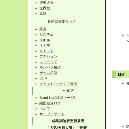
登場人物
世界観
武器
各武器種別リンク
防具
システム
スキル
オトモ
クエスト
アクション
フィールド
モンハン用語
ゲーム用語
目次
BGM
イベント･メディア展開
ヘルプ
SandBox
(練習ページ)
編集差分ログ
ヘルプ
サンプルサイト
編集議論板更新履歴
〔
人気
/
今日人気
〕〔
最新
〕