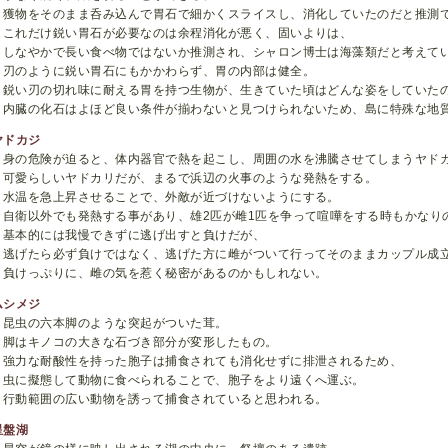
獲物をそのまま呑み込んで胃石で細かくスライスし、消化していたのだと推測
これだけ鋭い胃石が必要なのは余程消化が悪く、固いよりは、
しなやかで長い食べ物ではないか推測され、シャロン博士は海藻類だと考えて
刃のように鋭い胃石にもかかわらず、胃の内部は健全。
鋭い刃の切れ味に耐える胃を持つ生物が、生きていた頃はどんな姿をしていた
内臓の化石はよほど良い条件が揃わないと見つけられないため、島に特殊な地
ヤドカジ
身の危険が迫ると、体内器官で熱を起こし、周囲の水を沸騰させてしまうヤド
可愛らしいヤドカリだが、まるで浜辺の火事のような発熱をする。
水温を急上昇させることで、外敵が近づけないようにする。
自衛以外でも発熱する事があり、雄2匹が雌1匹を争って喧嘩をする時もかなり
基本的には我慢できずに逃げ出すと負けだが、
逃げたら必ず負けではなく、逃げた方に雌がついて行ってそのままカップル成
負けっぷりに、雌の気を惹く秘密があるのかもしれない。
ムシメジ
昆虫の六本脚のような突起がついた茸。
脚はキノコの大きな石づき部分が変形したもの。
強力な耐酸性を持った胞子は捕食されても消化せずに排泄されるため、
虫に擬態して動物に食べられることで、胞子をより遠くへ運ぶ。
行動範囲の広い動物を誘って捕食されていると思われる。
星盤湖