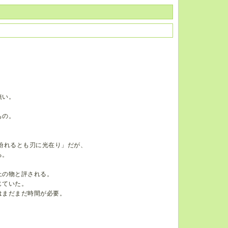
無い。
。
もの。
紛れるとも刃に光在り」だが、
る。
上の物と評される。
じていた。
はまだまだ時間が必要。