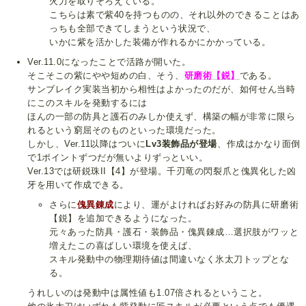
火力を取りそろえている。
こちらは素で紫40を持つものの、それ以外のできることはあ
っちも全部できてしまうという状況で、
いかに紫を活かした装備が作れるかにかかっている。
Ver.11.0になったことで活路が開いた。
そこそこの紫にやや短めの白、そう、
研磨術【鋭】
である。
サンブレイク実装当初から相性はよかったのだが、如何せん当時
にこのスキルを発動するには
ほんの一部の防具と護石のみしか使えず、構築の幅が非常に限ら
れるという窮屈そのものといった環境だった。
しかし、Ver.11以降はついに
Lv3装飾品が登場
、作成はかなり面倒
で1ポイントずつだが無いよりずっといい。
Ver.13では研鋭珠II【4】が登場。千刃竜の閃裂爪と傀異化した凶
牙を用いて作成できる。
さらに
傀異錬成
により、運がよければお好みの防具に研磨術
【鋭】を追加できるようになった。
元々あった防具・護石・装飾品・傀異錬成…選択肢がワッと
増えたこの喜ばしい環境を使えば、
スキル発動中の物理期待値は間違いなく氷太刀トップとな
る。
うれしいのは発動中は属性値も1.07倍されるということ。