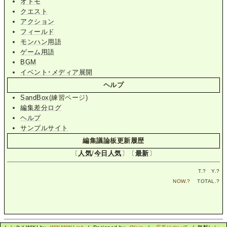
オトモ
クエスト
アクション
フィールド
モンハン用語
ゲーム用語
BGM
イベント･メディア展開
ヘルプ
SandBox
(練習ページ)
編集差分ログ
ヘルプ
サンプルサイト
編集議論板更新履歴
〔
人気
/
今日人気
〕〔
最新
〕
T.
?
Y.
?
NOW.
?
TOTAL.
?