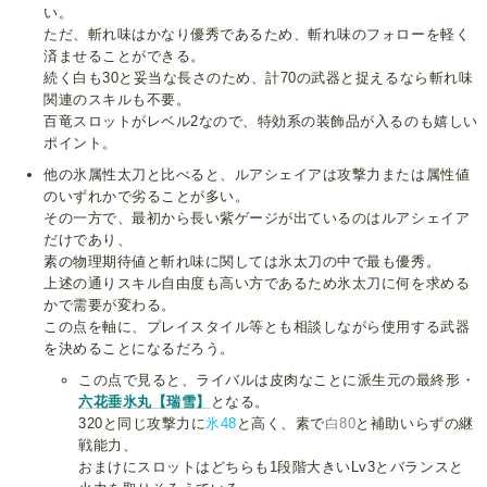
い。
ただ、斬れ味はかなり優秀であるため、斬れ味のフォローを軽く
済ませることができる。
続く白も30と妥当な長さのため、計70の武器と捉えるなら斬れ味
関連のスキルも不要。
百竜スロットがレベル2なので、特効系の装飾品が入るのも嬉しい
ポイント。
他の氷属性太刀と比べると、ルアシェイアは攻撃力または属性値
のいずれかで劣ることが多い。
その一方で、最初から長い紫ゲージが出ているのはルアシェイア
だけであり、
素の物理期待値と斬れ味に関しては氷太刀の中で最も優秀。
上述の通りスキル自由度も高い方であるため氷太刀に何を求める
かで需要が変わる。
この点を軸に、プレイスタイル等とも相談しながら使用する武器
を決めることになるだろう。
この点で見ると、ライバルは皮肉なことに派生元の最終形・
六花垂氷丸【瑞雪】
となる。
320と同じ攻撃力に
氷48
と高く、素で
白80
と補助いらずの継
戦能力、
おまけにスロットはどちらも1段階大きいLv3とバランスと