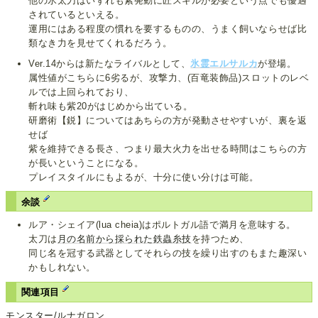
他の氷太刀はいずれも紫発動に匠スキルが必要という点でも優遇
されているといえる。
運用にはある程度の慣れを要するものの、うまく飼いならせば比
類なき力を見せてくれるだろう。
Ver.14からは新たなライバルとして、
氷霊エルサルカ
が登場。
属性値がこちらに6劣るが、攻撃力、(百竜装飾品)スロットのレベ
ルでは上回られており、
斬れ味も紫20がはじめから出ている。
研磨術【鋭】についてはあちらの方が発動させやすいが、裏を返
せば
紫を維持できる長さ、つまり最大火力を出せる時間はこちらの方
が長いということになる。
プレイスタイルにもよるが、十分に使い分けは可能。
余談
ルア・シェイア(lua cheia)はポルトガル語で満月を意味する。
太刀は
月の名前から
採られた鉄蟲糸技
を持つため、
同じ名を冠する武器としてそれらの技を繰り出すのもまた趣深い
かもしれない。
関連項目
モンスター/ルナガロン