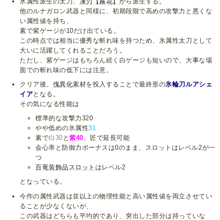
氷属性派生の太刀、
凍刃【霧花】
から派生する。
他のルナガロン武器と同様に、初期段階で高めの攻撃力と悪くな
い属性値を持ち、
素で紫ゲージが10だけ出ている。
この時点では相当に優秀な斬れ味を持つため、氷属性太刀として
大いに活躍してくれることだろう。
ただし、紫ゲージはもちろん続く白ゲージも短いので、大事な場
面での斬れ味の低下には注意。
クリア後、
傀異化
素材を投入することで最終形の
氷輪刀ルアシェ
イア
となる。
その気になる性能は
標準的な攻撃力320
やや低めの氷属性
31
素で
白30
と
紫40
、匠で延長可能
会心率と防御力ボーナスは0のまま、スロットはレベル2が一
つ
百竜装飾品スロット
はレベル2
となっている。
今作の属性武器は並以上の物理性能と高い属性値を両立させてい
ることが少なくないが、
この武器はどちらも平均的であり、突出した部分は持っていな