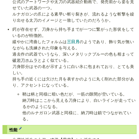
公式のアートワークや太刀の武器紹介動画で、発売前から姿を見
せていた武器の一つ。
ルナガロンの爪による素早い斬り裂きが、流れるような斬撃を繰
り出せる太刀のイメージと一致していたのだろうか。
鍔が存在せず、刀身から持ち手までが一つに繋がった形状をして
いるのが特徴的。
緩やかに湾曲したフォルムは
三日月
のようであり、飾り気が無い
ながらも洗練された印象を与える。
過去作の武器でいうなら、深いメタリックブルーの色も相まって
破岩刀ホムラ
とよく似ている。
刀身部分はその名が示すように白い氷に包まれており、とても美
しい。
持ち手の近くには欠けた月を表すかのように丸く削れた部分があ
り、アクセントになっている。
鞘は柄と同様に暗い色だが、一筋の隙間が空いている。
納刀時はここから見える刀身により、白いラインが走ってい
るかのようになる。
他のルナガロン武器と同様に、納刀時は鎖でつながれてい
る。
性能