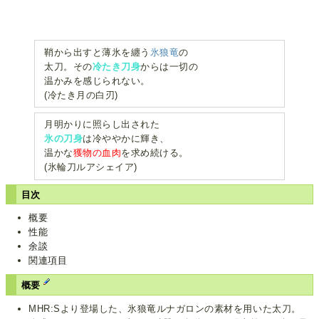
鞘から出すと薄氷を纏う
氷狼竜
の
太刀。その
冷たき刀身
からは一切の
温かみを感じられない。
(冷たき月の白刃)
月明かりに照らし出された
氷の刀身
は冷ややかに輝き、
温かな
獲物の血肉
を求め続ける。
(氷輪刀ルアシェイア)
目次
概要
性能
余談
関連項目
概要
MHR:Sより登場した、氷狼竜ルナガロンの素材を用いた太刀。