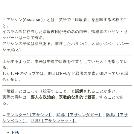
「アサシン(Assassin)」とは、英語で「暗殺者」を意味する名称のこ
と。
イスラム圏に存在した暗殺教団がその名の由来。指導者のハサン・サ
ッバーハは一部で有名。
アサシンの語源は諸説ある。前述したハサンに、大麻(ハシシ、ハシー
シャ)など。
上記するように、本来は中東で暗殺を生業としていた人々を指してい
る。
しかしFFのジョブでは、例えばFF6など
忍者
の要素が混ざっている場
合が多い。
「暗殺」とはこっそり殺害すること、と
誤解
されることが多い。
実際の意味は「
要人を政治的、宗教的な目的で殺害
」することであ
る。
→
モンスター/【アサシン】
、
武器/【アサシンダガー】
、
防具/【アサ
シンベスト】
、
防具/【アサシンセット】
FF6