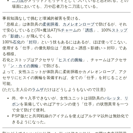
二刀流
がメリットアビリティとしてついていると思われる。どの
場面においても、刀や忍者刀を二刀流している。
事前知識なしで挑むと壊滅的被害を受ける。
「息根止」は体防具の
柔術胴着
、
カメレオンローブ
で防げるが、それ
で安心していると(70+魔法AT)%
チャーム
の「
誘惑
」、100%
ストップ
の「
影縫い
」が飛んでくる。
100%
石化
の「
封印
」という技もあるにはあるが、ほぼ使ってこない。
使用する「仕手」の優先順位は「息根止＞誘惑＞影縫い＞封印」であ
る模様。
石化とストップはアクセサリ「
ヒスイの腕輪
」、チャームはアクセサ
リ「
ン・カイの腕輪
」で防げる。
よって、女性ユニットが体防具に柔術胴着かカメレオンローブ、アク
セサリにヒスイの腕輪を装備すれば、全ての「仕手」を封じることが
可能。
(ただし主人公の
ラムザ
だけはどうしようもないので注意)
尚、中々入手できないが、女性ユニットは頭防具の
バレッタ
、
リ
ボン
を装備していればアサシンの使う「仕手」の状態異常を一つ
で全て防げて便利。
PSP版だと共同戦線のアイテムを使えばアルテマ以外は無効化で
きるようになった。