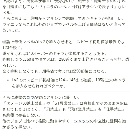
上記のように成長率が非常に優秀なので、戦士系・魔道士系のいずれ
を目指すにしても「ヴィエラのレベル上げはアサシンで決まり」なレ
ベル。
さらに言えば、最初からアサシンで志願してきたキャラが望ましい。
ヴィエラならこれ以外のジョブでレベルを上げる価値はないと言って
良いほど。
理論上最低レベルのLv2で加入させると、スピード初期値は最低でも
120台後半。
運が良ければ140オーバーのキャラが出現することもある。
吟味しつつLv50まで育てれば、290近くまで上昇させることも可能。恐
ろしい。
全く吟味しなくても、期待値で考えれば250前後にはなる。
Lv2でのスピード初期値は124～145まで確認。135以上のキャラ
を加入させられればベターか。
さらに終盤の
ロウ
が妙にアサシンに優しい。
「ダメージ50以上禁止」や「ST異常禁止」は息根止でそのままお陀仏
させてしまえばよく、「刀禁止」も「飛び道具禁止」も「仕手禁止」
も終盤は存在しない。
他のジョブに比べて格段に動きやすく、
ジャッジ
の中立性に疑問を抱
かざるを得ない。