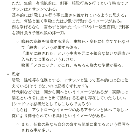
ただ、無償・有償以前に、刺客・暗殺行為を行うという時点でア
サシンはアサシンである｡
基本的には｢殺し｣を行う事に重きを置かれているように思える｡
また、何処と無く単独または少数で行動するイメージがある｡
例を挙げるなら、言わずと知れたゴルゴ13や｢一殺五百両｣で刺客
を請け負う子連れ狼の拝一刀｡
暗殺の意義を徹底する場合、事故死・変死に仕立てて死なせ
て「殺害」という結果すら偽る。
「誰かに殺された」という事実を元に不都合な疑いや調査が
入られては困るというわけだ。
映画「メカニック」がこれ。もちろん膨大な準備が要る。
忍者
暗殺・諜報等を任務とする、アサシンと違って基本的には公に仕
えている(そうでないのは忍者くずれか？)｡
時代劇などでは、闇から闇へというイメージがあるが、実際には
陽忍という公に堂々と出て活動する忍者も存在していたらしい｡
(シャドウは忍者だとしてもこちらであろう)
こちらは、アウトローなイメージのあるアサシンと比べて厳しい
掟により律せられている集団というイメージがある｡
また、任務の為なら自分の命すら簡単に棄てるという描写を
される事が多い｡