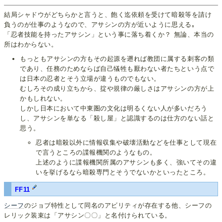
結局シャドウがどちらかと言うと、飽く迄依頼を受けて暗殺等を請け
負うのが仕事のようなので、アサシンの方が近いように思える｡
「忍者技能を持ったアサシン」という事に落ち着くか？ 無論、本当の
所はわからない。
もっともアサシンの方もその起源を遡れば教団に属する刺客の類
であり、任務のためならば自己犠牲も厭わない者たちという点で
は日本の忍者とそう立場が違うものでもない。
むしろその成り立ちから、掟や規律の厳しさはアサシンの方が上
かもしれない。
しかし日本において中東圏の文化は明るくない人が多いだろう
し、アサシンを単なる「殺し屋」と認識するのは仕方のない話と
思う。
忍者は暗殺以外に情報収集や破壊活動などを仕事として現在
で言うところの諜報機関のようなもの。
上述のように諜報機関所属のアサシンも多く、強いてその違
いを挙げるなら暗殺専門とそうでないかといったところ。
FF11
シーフ
のジョブ特性として同名のアビリティが存在する他、シーフの
レリック装束は「アサシン〇〇」と名付けられている。