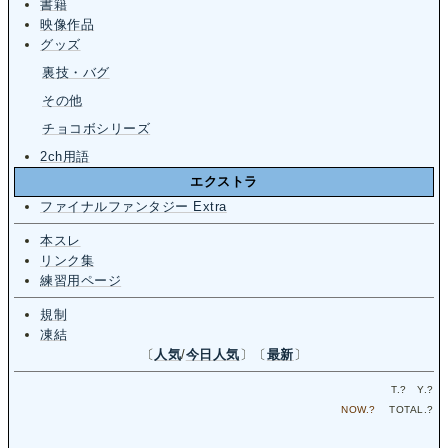
書籍
映像作品
グッズ
裏技・バグ
その他
チョコボシリーズ
2ch用語
エクストラ
ファイナルファンタジー Extra
本スレ
リンク集
練習用ページ
規制
凍結
〔
人気
/
今日人気
〕〔
最新
〕
T.
?
Y.
?
NOW.
?
TOTAL.
?