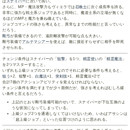
は
スナイパー
に次いで高い。
さらに、MP・魔法攻撃力もヴィエラでは
召喚士
に次ぐ成長率を誇る。
非常に強力な戦士系ジョブであると同時に、魔道士系の立場が無くな
るほどのMPと魔力を兼ね備えている。
ジョブコマンドの強さも考えると、異常なまでの性能だと言っていい
だろう。
剛弓
が装備できるので、遠距離攻撃が可能な点も大きい。
剛弓装備で
アルテマシアー
を使えば、敵に接近すらせずに相手を即死
させられる。
チェンジ条件はスナイパーの「
狙撃
」を1つ、
精霊使い
の「
精霊魔法
」
を2つマスターすること。
いずれも上級ジョブのコマンドなのでそれに必要な条件も考えると、
狙う
×2、狙撃×1、
白魔法
×1、
突剣技
×1、精霊魔法×2で
合計7個のアクションアビリティを覚えなければならない。
チェンジ条件を満たすまでが少々面倒だが、強さを考えればむしろ緩
い条件と言えるだろう。
上記のとおり剛弓装備可能のせいで、スナイパーが下位互換のよ
うな状況になってしまっている。
上級ジョブ2つを通過しなくてはいけないため、いわばアサシンは
「超上級ジョブ」といった位置づけのように思われる。