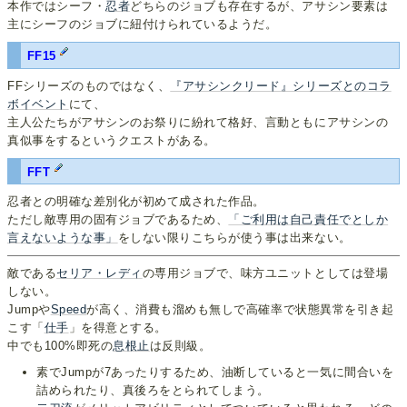
本作ではシーフ・
忍者
どちらのジョブも存在するが、アサシン要素は
主にシーフのジョブに紐付けられているようだ。
FF15
FFシリーズのものではなく、
『アサシンクリード』シリーズとのコラ
ボイベント
にて、
主人公たちがアサシンのお祭りに紛れて格好、言動ともにアサシンの
真似事をするというクエストがある。
FFT
忍者との明確な差別化が初めて成された作品。
ただし敵専用の固有ジョブであるため、
「ご利用は自己責任でとしか
言えないような事」
をしない限りこちらが使う事は出来ない。
敵である
セリア・レディ
の専用ジョブで、味方ユニットとしては登場
しない。
Jumpや
Speed
が高く、消費も溜めも無しで高確率で状態異常を引き起
こす「
仕手
」を得意とする。
中でも100%即死の
息根止
は反則級。
素でJumpが7あったりするため、油断していると一気に間合いを
詰められたり、真後ろをとられてしまう。