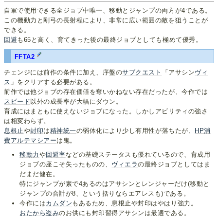
自軍で使用できる全ジョブ中唯一、移動とジャンプの両方が4である。
この機動力と剛弓の長射程により、非常に広い範囲の敵を狙うことが
できる。
回避
も65と高く、育てきった後の最終ジョブとしても極めて優秀。
FFTA2
チェンジには前作の条件に加え、序盤の
サブクエスト
「アサシン
ヴィ
ス
」をクリアする必要がある。
前作では他ジョブの存在価値を奪いかねない存在だったが、今作では
スピード
以外の成長率が大幅にダウン。
育成にはまともに使えないジョブになった。しかしアビリティの強さ
は相変わらず。
息根止
や
封印
は
精神統一
の弱体化により少し有用性が落ちたが、
HP消
費
アルテマシアー
は鬼。
移動力
や
回避率
などの基礎ステータスも優れているので、育成用
ジョブの座こそ失ったものの、
ヴィエラ
の最終ジョブとしてはま
だまだ健在。
特にジャンプが素で4あるのはアサシンとレンジャーだけ(移動と
ジャンプの合計が8、という括りならエアレスも)である。
今作には
カムダン
もあるため、息根止や封印はやはり強力。
おたから盗み
のお供にも封印習得アサシンは最適である。