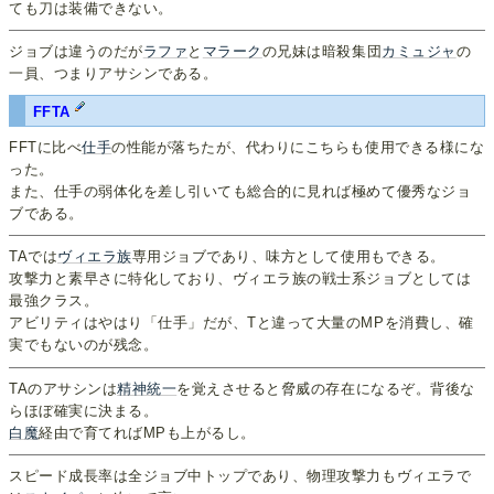
ても刀は装備できない。
ジョブは違うのだが
ラファ
と
マラーク
の兄妹は暗殺集団
カミュジャ
の
一員、つまりアサシンである。
FFTA
FFTに比べ
仕手
の性能が落ちたが、代わりにこちらも使用できる様にな
った。
また、仕手の弱体化を差し引いても総合的に見れば極めて優秀なジョ
ブである。
TAでは
ヴィエラ族
専用ジョブであり、味方として使用もできる。
攻撃力と素早さに特化しており、ヴィエラ族の戦士系ジョブとしては
最強クラス。
アビリティはやはり「仕手」だが、Tと違って大量のMPを消費し、確
実でもないのが残念。
TAのアサシンは
精神統一
を覚えさせると脅威の存在になるぞ。背後な
らほぼ確実に決まる。
白魔
経由で育てればMPも上がるし。
スピード成長率は全ジョブ中トップであり、物理攻撃力もヴィエラで