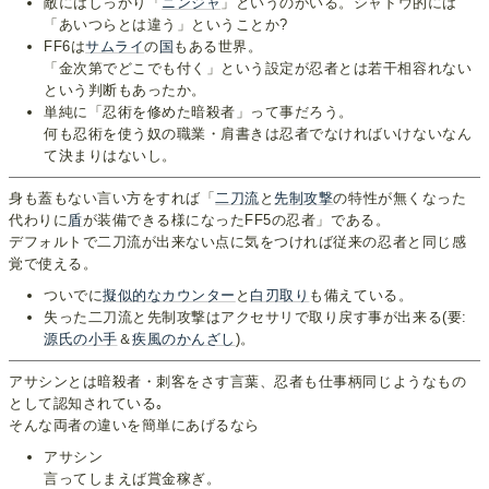
敵にはしっかり「
ニンジャ
」というのがいる。シャドウ的には
「あいつらとは違う」ということか?
FF6は
サムライ
の
国
もある世界。
「金次第でどこでも付く」という設定が忍者とは若干相容れない
という判断もあったか。
単純に「忍術を修めた暗殺者」って事だろう。
何も忍術を使う奴の職業・肩書きは忍者でなければいけないなん
て決まりはないし。
身も蓋もない言い方をすれば「
二刀流
と
先制攻撃
の特性が無くなった
代わりに
盾
が装備できる様になったFF5の忍者」である。
デフォルトで二刀流が出来ない点に気をつければ従来の忍者と同じ感
覚で使える。
ついでに
擬似的な
カウンター
と
白刃取り
も備えている。
失った二刀流と先制攻撃はアクセサリで取り戻す事が出来る(要:
源氏の小手
＆
疾風のかんざし
)。
アサシンとは暗殺者・刺客をさす言葉、忍者も仕事柄同じようなもの
として認知されている｡
そんな両者の違いを簡単にあげるなら
アサシン
言ってしまえば賞金稼ぎ。