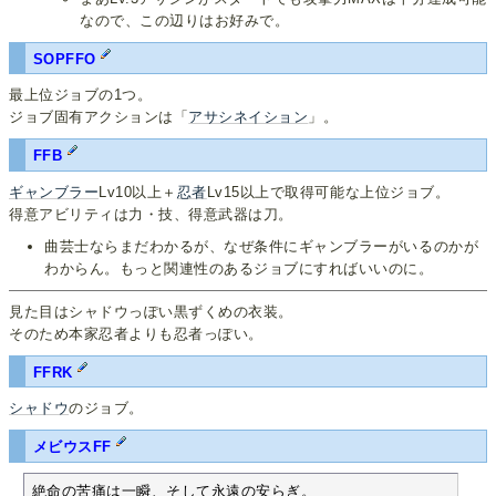
なので、この辺りはお好みで。
SOPFFO
最上位ジョブの1つ。
ジョブ固有アクションは「
アサシネイション
」。
FFB
ギャンブラー
Lv10以上＋
忍者
Lv15以上で取得可能な上位ジョブ。
得意アビリティは力・技、得意武器は刀。
曲芸士ならまだわかるが、なぜ条件にギャンブラーがいるのかが
わからん。もっと関連性のあるジョブにすればいいのに。
見た目はシャドウっぽい黒ずくめの衣装。
そのため本家忍者よりも忍者っぽい。
FFRK
シャドウ
のジョブ。
メビウスFF
絶命の苦痛は一瞬、そして永遠の安らぎ。