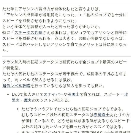
ただ単にアサシンの育成力が弱体化したと言うよりは、
「アサシンの成長率が器用貧乏になった」＋「他のジョブでも十分に
スピードを成長させられるようになった」
という全体的な調整が入ったと言ったほうが正しいか。
特に「
ステータス吟味
さえ頑張れば、他ジョブでもアサシンと同等に
スピードを成長させられる」点は大きく、吟味が面倒でないならば、
スピード以外パッとしないアサシンで育てるメリットは特に無くなっ
た。
クラン加入時の初期ステータスは相変わらず全ジョブ中最高のスピー
ド特化型。
ただその代わり他のステータスが若干低めで、成長率の平凡さも相ま
って、高レベルで加入させるには微妙。
超低レベル攻略
を行っているならば加入を狙っても良い。
Lv.3で加入させて
スナイパー
や
召喚士
で育てれば、スピード・
攻
撃力
・
魔力
のカンストが狙える。
ただそういうプレイだったら他の初期ジョブでもできる。
むしろスピード以外の初期ステータスは
赤魔道士
あたりの方
が優れているので、どうせ育成頑張る気があるならスピード
以外の能力も高いジョブを狙った方がオススメではある。
まあLv.3アサシンがスタートでも攻撃力MAXは十分達成可能