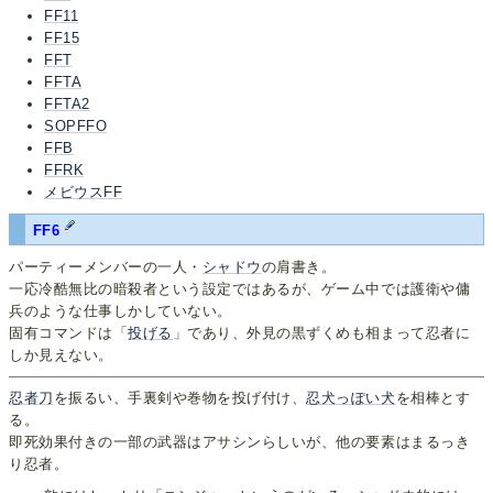
FF11
FF15
FFT
FFTA
FFTA2
SOPFFO
FFB
FFRK
メビウスFF
FF6
パーティーメンバーの一人・
シャドウ
の肩書き。
一応冷酷無比の暗殺者という設定ではあるが、ゲーム中では護衛や傭
兵のような仕事しかしていない。
固有コマンドは「
投げる
」であり、外見の黒ずくめも相まって忍者に
しか見えない。
忍者刀
を振るい、手裏剣や巻物を投げ付け、
忍犬っぽい犬
を相棒とす
る。
即死効果付きの一部の武器はアサシンらしいが、他の要素はまるっき
り忍者。