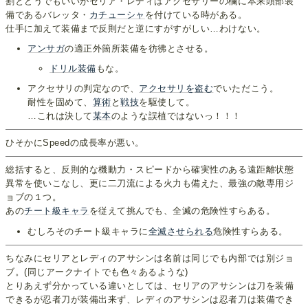
割とどうでもいいがセリア・レディはアクセサリーの欄に本来頭部装
備であるバレッタ・
カチューシャ
を付けている時がある。
仕手に加えて装備まで反則だと逆にすがすがしい…わけない。
アンサガ
の適正外箇所装備を彷彿とさせる。
ドリル装備
もな。
アクセサリの判定なので、
アクセサリを盗む
でいただこう。
耐性を固めて、
算術
と
戦技
を駆使して。
…これは決して
某本
のような誤植ではないっ！！！
ひそかにSpeedの成長率が悪い。
総括すると、反則的な機動力・スピードから確実性のある遠距離状態
異常を使いこなし、更に二刀流による火力も備えた、最強の敵専用ジ
ョブの１つ。
あの
チート級
キャラ
を従えて挑んでも、全滅の危険性すらある。
むしろそのチート級キャラに
全滅させられる
危険性すらある。
ちなみにセリアとレディのアサシンは名前は同じでも内部では別ジョ
ブ。(同じアークナイトでも色々あるような)
とりあえず分かっている違いとしては、セリアのアサシンは刀を装備
できるが忍者刀が装備出来ず、レディのアサシンは忍者刀は装備でき