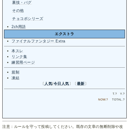
裏技・バグ
その他
チョコボシリーズ
2ch用語
エクストラ
ファイナルファンタジー Extra
本スレ
リンク集
練習用ページ
規制
凍結
〔
人気
/
今日人気
〕〔
最新
〕
T.
?
Y.
?
NOW.
?
TOTAL.
?
注意：ルールを守って投稿してください。既存の文章の無断削除や改