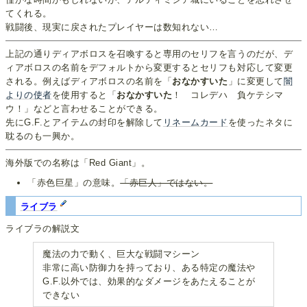
てくれる。
戦闘後、現実に戻されたプレイヤーは数知れない…
上記の通りディアボロスを召喚すると専用のセリフを言うのだが、デ
ィアボロスの名前をデフォルトから変更するとセリフも対応して変更
される。例えばディアボロスの名前を「
おなかすいた
」に変更して
闇
よりの使者
を使用すると「
おなかすいた
！ コレデハ 負ケテシマ
ウ！」などと言わせることができる。
先にG.F.とアイテムの封印を解除して
リネームカード
を使ったネタに
耽るのも一興か。
海外版での名称は「Red Giant」。
「赤色巨星」の意味。
「赤巨人」ではない。
ライブラ
ライブラの解説文
魔法の力で動く、巨大な戦闘マシーン
非常に高い防御力を持っており、ある特定の魔法や
G.F.以外では、効果的なダメージをあたえることが
できない