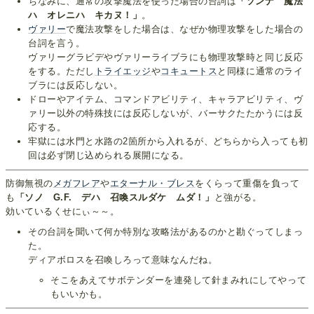
ちなみに、通常の攻撃魔法を使った場合の台詞は
「ソンナ 魔法
ハ オレニハ キカヌ！」
。
ヴァリー
で魔法攻撃をした場合は、なぜか物理攻撃をした場合の
台詞を言う。
ヴァリーグラビデやヴァリーライブラにも物理攻撃時と同じ反応
をする。ただし
トライエッジ
や
コキュートス
と同様に通常のライ
ブラには反応しない。
ドローやアイテム、コマンドアビリティ、キャラアビリティ、ヴ
ァリー以外の特殊技には反応しないが、バーサクたたかうには反
応する。
牢獄には水門と水路の2箇所から入れるが、どちらから入っても初
回は必ず閉じ込められる展開になる。
防御無視の
メガフレア
や
エターナル・ブレス
をくらって重傷を負って
も
「ソノ G.F. デハ 召喚スルダケ ムダ！」
と強がる。
効いているくせにぃ～～。
その台詞を聞いて何か特別な攻略法があるのかと勘ぐってしまっ
た。
ディアボロスを召喚しろって意味なんだね。
そこをあえてサボテンダーを連発して針まみれにしてやって
もいいかも。