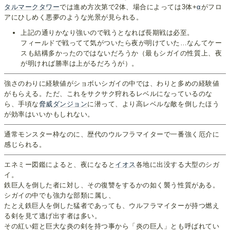
タルマークタワー
では進め方次第で2体、場合によっては3体+
α
がフロ
アにひしめく悪夢のような光景が見られる。
上記の通りかなり強いので戦うとなれば長期戦は必至。
フィールドで戦ってて気がついたら夜が明けていた…なんてケー
スも結構多かったのではないだろうか（最もシガイの性質上、夜
が明ければ勝率は上がるだろうが）。
強さのわりに経験値がショボいシガイの中では、わりと多めの経験値
がもらえる。ただ、これをサクサク狩れるレベルになっているのな
ら、手頃な
脅威ダンジョン
に潜って、より高レベルな敵を倒したほう
が効率はいいかもしれない。
通常モンスター枠なのに、歴代のウルフラマイターで一番強く厄介に
感じられる。
エネミー図鑑によると、夜になると
イオス
各地に出没する大型のシガ
イ。
鉄巨人を倒した者に対し、その復讐をするかの如く襲う性質がある。
シガイの中でも強力な部類に属し、
たとえ鉄巨人を倒した猛者であっても、ウルフラマイターが持つ燃え
る剣を見て逃げ出す者は多い。
その紅い鎧と巨大な炎の剣を持つ事から「炎の巨人」とも呼ばれてい