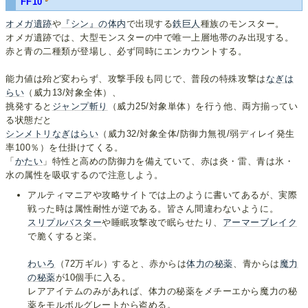
FF10
オメガ遺跡
や
『シン』の体内
で出現する
鉄巨人
種族のモンスター。
オメガ遺跡では、大型モンスターの中で唯一上層地帯のみ出現する。
赤と青の二種類が登場し、必ず同時にエンカウントする。
能力値は殆ど変わらず、攻撃手段も同じで、普段の特殊攻撃は
なぎは
らい
（威力13/対象全体）、
挑発すると
ジャンプ斬り
（威力25/対象単体）を行う他、両方揃ってい
る状態だと
シンメトリなぎはらい
（威力32/対象全体/防御力無視/弱ディレイ発生
率100％）を仕掛けてくる。
「
かたい
」特性と高めの防御力を備えていて、赤は炎・雷、青は氷・
水の属性を吸収するので注意しよう。
アルティマニアや攻略サイトでは上のように書いてあるが、実際
戦った時は属性耐性が逆である。皆さん間違わないように。
スリプルバスター
や睡眠攻撃改で眠らせたり、
アーマーブレイク
で脆くすると楽。
わいろ
（72万ギル）すると、赤からは
体力の秘薬
、青からは
魔力
の秘薬
が10個手に入る。
レアアイテムのみがあれば、体力の秘薬をメチーエから魔力の秘
薬をモルボルグレートから盗める。