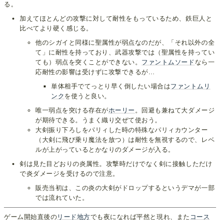
る。
加えてほとんどの攻撃に対して耐性をもっているため、鉄巨人と
比べてより硬く感じる。
他のシガイと同様に聖属性が弱点なのだが、「それ以外の全
て」に耐性を持っており、武器攻撃では（聖属性を持ってい
ても）弱点を突くことができない。
ファントムソード
なら一
応耐性の影響は受けずに攻撃できるが…
単体相手でてっとり早く倒したい場合は
ファントムリ
ンク
を使うと良い。
唯一弱点を突ける存在が
ホーリー
。回避も兼ねて大ダメージ
が期待できる。うまく織り交ぜて使おう。
大剣振り下ろしをパリィした時の特殊なパリィカウンター
（大剣に飛び乗り魔法を放つ）は耐性を無視するので、レベ
ルが上がっているとかなりのダメージが入る。
剣は見た目どおりの炎属性。攻撃時だけでなく剣に接触しただけ
で炎ダメージを受けるので注意。
販売当初は、この炎の大剣がドロップするというデマが一部
では流れていた。
ゲーム開始直後の
リード地方
でも夜になれば平然と現れ、また
コース