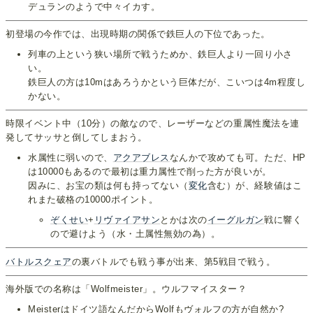
デュランのようで中々イカす。
初登場の今作では、出現時期の関係で鉄巨人の下位であった。
列車の上という狭い場所で戦うためか、鉄巨人より一回り小さ
い。
鉄巨人の方は10mはあろうかという巨体だが、こいつは4m程度し
かない。
時限イベント中（10分）の敵なので、レーザーなどの重属性魔法を連
発してサッサと倒してしまおう。
水属性に弱いので、
アクアブレス
なんかで攻めても可。ただ、HP
は10000もあるので最初は重力属性で削った方が良いが。
因みに、お宝の類は何も持ってない（
変化
含む）が、経験値はこ
れまた破格の10000ポイント。
ぞくせい
+
リヴァイアサン
とかは次の
イーグルガン
戦に響く
ので避けよう（水・土属性無効の為）。
バトルスクェア
の裏バトルでも戦う事が出来、第5戦目で戦う。
海外版での名称は「Wolfmeister」。ウルフマイスター？
Meisterはドイツ語なんだからWolfもヴォルフの方が自然か?