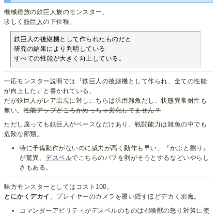
機械種族の鉄巨人族のモンスター。
珍しく
鉄巨人
の下位種。
鉄巨人の後継機として作られたものだと

研究の結果により判明している

すべての性能が大きく向上している。
一応モンスター説明では『鉄巨人の後継機として作られ、全ての性能
が向上した』と書かれている。
だが鉄巨人がレア出現に対しこちらは汎用雑魚だし、状態異常耐性も
無い。
性能アップどころかめっちゃ劣化してません？
ただし腐っても鉄巨人がベースなだけあり、戦闘能力は雑魚の中でも
危険な部類。
特に予備動作がないのに威力が高く動作も早い、『かぶと割り』
が驚異。
デスペル
でこちらのバフを剥がそうとするなどいやらし
さもある。
味方モンスターとしてはコスト100。
とにかくデカイ
、プレイヤーのカメラを覆い隠すほどデカく邪魔。
コマンダーアビリティがデスペルのものは召喚獣の怒り対策に使