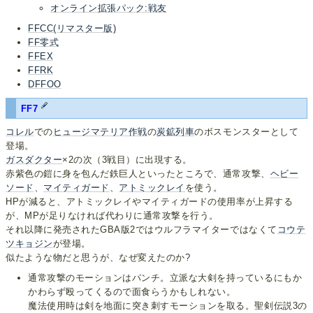
オンライン拡張パック:戦友
FFCC(リマスター版)
FF零式
FFEX
FFRK
DFFOO
FF7
コレル
での
ヒュージマテリア作戦
の
炭鉱列車
のボスモンスターとして
登場。
ガスダクター
×2の次（3戦目）に出現する。
赤紫色の鎧に身を包んだ鉄巨人といったところで、通常攻撃、
ヘビー
ソード
、
マイティガード
、
アトミックレイ
を使う。
HPが減ると、アトミックレイやマイティガードの使用率が上昇する
が、MPが足りなければ代わりに通常攻撃を行う。
それ以降に発売されたGBA版2ではウルフラマイターではなくて
コウテ
ツキョジン
が登場。
似たような物だと思うが、なぜ変えたのか?
通常攻撃のモーションはパンチ。立派な大剣を持っているにもか
かわらず殴ってくるので面食らうかもしれない。
魔法使用時は剣を地面に突き刺すモーションを取る。聖剣伝説3の