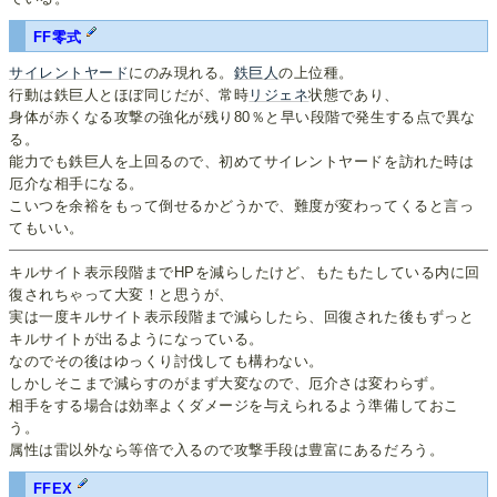
FF零式
サイレントヤード
にのみ現れる。
鉄巨人
の上位種。
行動は鉄巨人とほぼ同じだが、常時
リジェネ
状態であり、
身体が赤くなる攻撃の強化が残り80％と早い段階で発生する点で異な
る。
能力でも鉄巨人を上回るので、初めてサイレントヤードを訪れた時は
厄介な相手になる。
こいつを余裕をもって倒せるかどうかで、難度が変わってくると言っ
てもいい。
キルサイト表示段階までHPを減らしたけど、もたもたしている内に回
復されちゃって大変！と思うが、
実は一度キルサイト表示段階まで減らしたら、回復された後もずっと
キルサイトが出るようになっている。
なのでその後はゆっくり討伐しても構わない。
しかしそこまで減らすのがまず大変なので、厄介さは変わらず。
相手をする場合は効率よくダメージを与えられるよう準備しておこ
う。
属性は雷以外なら等倍で入るので攻撃手段は豊富にあるだろう。
FFEX