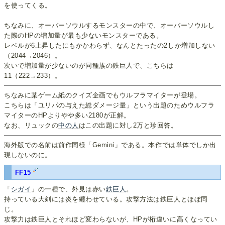
を使ってくる。
ちなみに、オーバーソウルするモンスターの中で、オーバーソウルし
た際のHPの増加量が最も少ないモンスターである。
レベルが6上昇したにもかかわらず、なんとたったの2しか増加しない
（2044→2046）。
次いで増加量が少ないのが同種族の鉄巨人で、こちらは
11（222→233）。
ちなみに某ゲーム紙のクイズ企画でもウルフラマイターが登場。
こちらは「ユリパの与えた総ダメージ量」という出題のためウルフラ
マイターのHPよりやや多い2180が正解。
なお、リュックの
中の人
はこの出題に対し2万と珍回答。
海外版での名前は前作同様「Gemini」である。本作では単体でしか出
現しないのに。
FF15
「
シガイ
」の一種で、外見は赤い
鉄巨人
。
持っている大剣には炎を纏わせている。攻撃方法は鉄巨人とほぼ同
じ。
攻撃力は鉄巨人とそれほど変わらないが、HPが桁違いに高くなってい