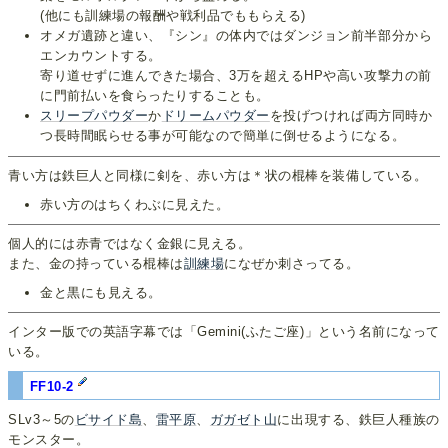
(他にも訓練場の報酬や戦利品でももらえる)
オメガ遺跡と違い、『シン』の体内ではダンジョン前半部分から
エンカウントする。
寄り道せずに進んできた場合、3万を超えるHPや高い攻撃力の前
に門前払いを食らったりすることも。
スリープパウダー
か
ドリームパウダー
を投げつければ両方同時か
つ長時間眠らせる事が可能なので簡単に倒せるようになる。
青い方は鉄巨人と同様に剣を、赤い方は＊状の棍棒を装備している。
赤い方のはちくわぶに見えた。
個人的には赤青ではなく金銀に見える。
また、金の持っている棍棒は
訓練場
になぜか刺さってる。
金と黒にも見える。
インター版での英語字幕では「Gemini(ふたご座)」という名前になって
いる。
FF10-2
SLv3～5の
ビサイド島
、
雷平原
、
ガガゼト山
に出現する、鉄巨人種族の
モンスター。