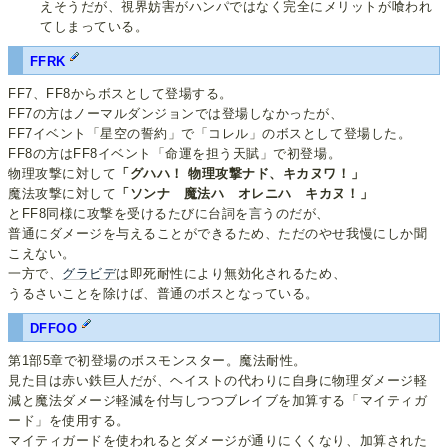
えそうだが、視界妨害がハンパではなく完全にメリットが喰われ
てしまっている。
FFRK
FF7、FF8からボスとして登場する。
FF7の方はノーマルダンジョンでは登場しなかったが、
FF7イベント「星空の誓約」で「コレル」のボスとして登場した。
FF8の方はFF8イベント「命運を担う天賦」で初登場。
物理攻撃に対して
「グハハ！ 物理攻撃ナド、キカヌワ！」
魔法攻撃に対して
「ソンナ 魔法ハ オレニハ キカヌ！」
とFF8同様に攻撃を受けるたびに台詞を言うのだが、
普通にダメージを与えることができるため、ただのやせ我慢にしか聞
こえない。
一方で、
グラビデ
は即死耐性により無効化されるため、
うるさいことを除けば、普通のボスとなっている。
DFFOO
第1部5章で初登場のボスモンスター。魔法耐性。
見た目は赤い鉄巨人だが、ヘイストの代わりに自身に物理ダメージ軽
減と魔法ダメージ軽減を付与しつつブレイブを加算する「マイティガ
ード」を使用する。
マイティガードを使われるとダメージが通りにくくなり、加算された