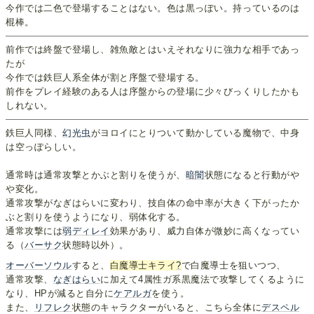
今作では二色で登場することはない。色は黒っぽい。持っているのは
棍棒。
前作では終盤で登場し、雑魚敵とはいえそれなりに強力な相手であっ
たが
今作では鉄巨人系全体が割と序盤で登場する。
前作をプレイ経験のある人は序盤からの登場に少々びっくりしたかも
しれない。
鉄巨人同様、
幻光虫
がヨロイにとりついて動かしている魔物で、中身
は空っぽらしい。
通常時は通常攻撃とかぶと割りを使うが、
暗闇
状態になると行動がや
や変化。
通常攻撃がなぎはらいに変わり、技自体の命中率が大きく下がったか
ぶと割りを使うようになり、弱体化する。
通常攻撃には
弱ディレイ
効果があり、威力自体が微妙に高くなってい
る（
バーサク
状態時以外）。
オーバーソウル
すると、
白魔導士キライ
?
で白魔導士を狙いつつ、
通常攻撃、
なぎはらい
に加えて4属性ガ系黒魔法で攻撃してくるように
なり、HPが減ると自分に
ケアルガ
を使う。
また、
リフレク
状態のキャラクターがいると、こちら全体に
デスペル