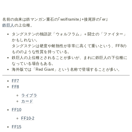
名前の由来は鉄マンガン重石の｢wolframite｣+接尾辞の｢er｣
鉄巨人
の上位種。
タングステンの独語訳「ウォルフラム」＋闘士の「ファイター」
かもしれない。
タングステンは硬度や耐熱性が非常に高くて重いという、FF8の
もののような性質を持っている。
鉄巨人の上位種とされることが多いが、まれに鉄巨人の下位種に
なっている場合もある。
海外版では「Red Giant」という名称で登場することが多い。
FF7
FF8
ライブラ
カード
FF10
FF10-2
FF15