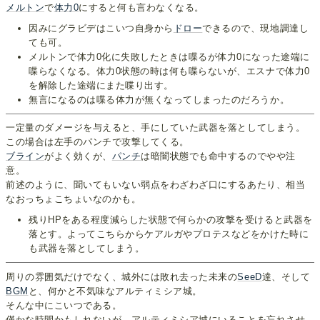
メルトン
で
体力0
にすると何も言わなくなる。
因みにグラビデはこいつ自身から
ドロー
できるので、現地調達し
ても可。
メルトンで体力0化に失敗したときは喋るが体力0になった途端に
喋らなくなる。体力0状態の時は何も喋らないが、エスナで体力0
を解除した途端にまた喋り出す。
無言になるのは喋る体力が無くなってしまったのだろうか。
一定量のダメージを与えると、手にしていた武器を落としてしまう。
この場合は左手のパンチで攻撃してくる。
ブライン
がよく効くが、
パンチ
は暗闇状態でも命中するのでやや注
意。
前述のように、聞いてもいない弱点をわざわざ口にするあたり、相当
なおっちょこちょいなのかも。
残りHPをある程度減らした状態で何らかの攻撃を受けると武器を
落とす。よってこちらからケアルガやプロテスなどをかけた時に
も武器を落としてしまう。
周りの雰囲気だけでなく、城外には敗れ去った未来の
SeeD
達、そして
BGM
と、何かと不気味なアルティミシア城。
そんな中にこいつである。
僅かな時間かもしれないが、アルティミシア城にいることを忘れさせ