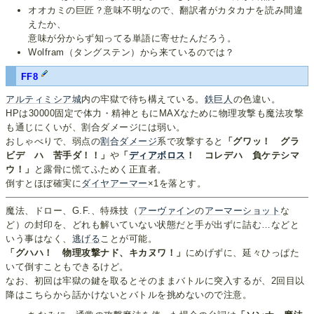
オオカミの巨匠？意味不明なので、翻訳者がカタカナを読み間違
えたか、
意味が分からず知ってる単語に寄せたんだろう。
Wolfram（タングステン）から来ているのでは？
FF8
アルティミシア城
内の牢獄で待ち構えている。
鉄巨人
の色違い。
HPは30000固定で体力・精神ともにMAXなために物理攻撃も魔法攻撃
も通じにくいが、割合ダメージには弱い。
おしゃべりで、弱点の
割合ダメージ
系で攻撃すると
「グワッ！ グラ
ビデ ハ 苦手ダ！！」
や
「
ディアボロス
！ コレデハ 負ケテシマ
ウ！」
と露骨に慌てふためく正直者。
倒すとほぼ確実に
ダイヤアーマー
×1を落とす。
魔法、ドロー、G.F.、特殊技（
アーヴァイン
の
アーマーショット
な
ど）の封印を、どれも解いていない状態だと手が出ずに詰む…などと
いう事はなく、
逃げる
ことが可能。
「グハハ！ 物理攻撃ナド、キカヌワ！」
にめげずに、延々ひっぱた
いて倒すこともできるけど。
なお、初回は牢獄の鍵を取るとそのままバトルに突入するが、2回目以
降はこちらから話かけないとバトルを挑めないので注意。