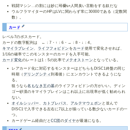
戦闘マシン…の割には妙に
可愛い
人間臭い言動をする奴だな
ウルフラマイターのHPはLVに関わらず常に30000である（定数関
数）。
カード
レベル7のボスカード。
カードの数字配列は ←：7・↑：6・→：8・↓：4。
キマイラブレイン
、
ライフフォビドン
を
カード
使用で変化させれば、
1/16の確率でこのモンスターのカードを入手可能。
カード変化
のレートは1：5の比率で
メテオストーン
となっている。
レアカード化に対応するモンスターはどちらもDISC1終盤の同じ
時期（
デリングシティ
到着後）にエンカウントできるようにな
る。
狙うなら
名もなき王の墓
のライフフォビドンの方がいい。ディン
ゴー砂漠のキマイラブレインはこれ以上に出現率が低く勧められ
ない。
オイルシッパー
、
カトブレパス
、
アルテマウェポン
と並んで
DISC1で入手できる左右に7以上が揃っている数少ないカードの一
つ。
カードゲーム経由だと
CC団
の
ダイヤ
が最速になる。