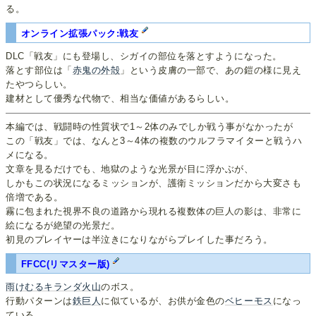
る。
オンライン拡張パック:戦友
DLC「戦友」にも登場し、シガイの部位を落とすようになった。
落とす部位は「
赤鬼の外殻
」という皮膚の一部で、あの鎧の様に見え
たやつらしい。
建材として優秀な代物で、相当な価値があるらしい。
本編では、戦闘時の性質状で1～2体のみでしか戦う事がなかったが
この「戦友」では、なんと3～4体の複数のウルフラマイターと戦うハ
メになる。
文章を見るだけでも、地獄のような光景が目に浮かぶが、
しかもこの状況になるミッションが、護衛ミッションだから大変さも
倍増である。
霧に包まれた視界不良の道路から現れる複数体の巨人の影は、非常に
絵になるが絶望の光景だ。
初見のプレイヤーは半泣きになりながらプレイした事だろう。
FFCC(リマスター版)
雨けむるキランダ火山
のボス。
行動パターンは
鉄巨人
に似ているが、お供が金色の
ベヒーモス
になっ
ている。