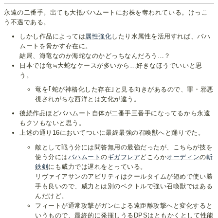
永遠の二番手。出ても大抵バハムートにお株を奪われている。けっこ
う不遇である。
しかし作品によっては
属性強化
したり水属性を活用すれば、バハ
ムートを脅かす存在に。
結局、海竜なのか海蛇なのかどっちなんだろう…？
日本では竜≒大蛇なケースが多いから…好きなほうでいいと思
う。
竜を｢蛇が神格化した存在｣と見る向きがあるので、罪・邪悪
視されがちな西洋とは文化が違う。
後続作品ほどバハムート自体が二番手三番手になってるから永遠
もクソもないと思う。
上述の通り16においてついに最終最強の召喚獣へと踊りでた。
敵として戦う分には問答無用の最強だったが、こちらが技を
使う分には
バハムート
の
ギガフレア
どころか
オーディン
の
斬
鉄剣
にも威力では遅れをとっている。
リヴァイアサンのアビリティはクールタイムが短めで使い勝
手も良いので、威力とは別のベクトルで強い召喚獣ではある
んだけど。
フィートが通常攻撃がガンによる遠距離攻撃へと変化すると
いうもので、最終的に発揮しうるDPSはともかくとして性能