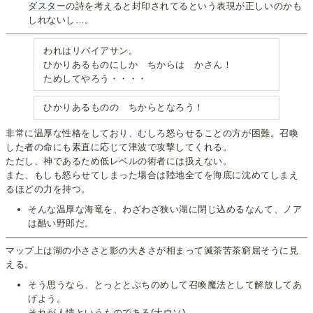
ダスター
の詩を考えると封印されてるという表現が正しいのかも
しれないし…。
われはリバイアサン。
ひかりあるものにしか ちからは かさん！
ためしてやろう・・・・
ひかりあるものの ちからとなろう！
非常に温厚な性格をしており、むしろ怒らせることの方が困難。召喚
した者の命にも素直に応じて津波で攻撃してくれる。
ただし、神であるため低レベルの術者には扱えない。
また、もしも怒らせてしまった場合は陸地全てを海底に沈めてしまえ
るほどの力を持つ。
そんな温厚な海竜を、わざわざ狭い湖に閉じ込めるなんて、ノア
は酷い野郎だ。
マップ上は湖の小ささと影の大きさが相まって滅茶苦茶窮屈そうに見
える。
そう思うなら、とっととぶちのめして召喚魔法として解放してあ
げよう。
それが人情というものである(大ウソ)。