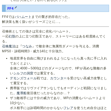
FF4
FF4では
バハムート
までの繋ぎ的存在だった。
解決策も無く扱いがシリーズごとに…。
召喚術としての強さは完全に劣化バハムート。
一応
幻獣
の上に立つ幻獣王であり、ストーリーにはある程度絡んでく
る。
召喚魔法
は『
つなみ
』で敵全体に無属性ダメージを与える。消費
MP50・詠唱時間3・威力140と十分強力。
地底世界を自由に飛びまわれるようになったら真っ先に手に入れ
ておくとよい。
全体に4000～5000ほどのダメージなので、HPが高めな難敵の多
い
シルフの洞窟
では重宝する。
デモンズウォール
戦では、
カウンター
を受けない高威力攻撃とし
て重宝する。
携帯版ではリヴァイアサンなしでもオーディンと戦闘になりまし
た。
魔導船
復活後だったからなのか…？
ザコ敵相手には十分の威力であり、MPの消費もバハムートより
10少ない。
ボス相手には詠唱時間のかからない
フレア
を使うため自分はほと