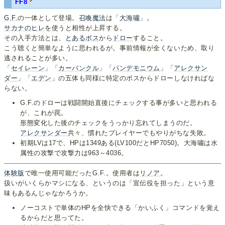
FF8
G.F.
の一体として登場。
召喚魔法
は「
大海嘯
」。
サカナのヒレ
を使うと相性が上昇する。
その入手方法とは、
とあるボス
から
ドロー
すること。
こう聴くと簡単なように思われるが。事前情報が全くないため、取り
逃されることが多い。
「
セイレーン
」「
カーバンクル
」「
パンデモニウム
」「
アレクサン
ダー
」「
エデン
」の五体も同様に特定のボスからドローしなければな
らない。
G.F.のドローは戦闘開始直後にチェックする事が多いと思われる
が、これが罠。
形態変化した後のチェックをうっかり忘れてしまうのだ。
アレクサンダー
共々、慣れたプレイヤーでもやりがちな失敗。
初期LVは17で、HPは1349ある(LV100だとHP7050)。大海嘯は水
属性の攻撃で攻撃力は963～4036。
体験版
で唯一使用可能だったG.F.。使用者は
リノア
。
扱いがいくらかマシになる、というのは「宣伝役を担った」という意
味もあるんじゃなかろうか。
ノーコストで単体のHPを全快できる「かいふく」コマンドを覚え
るからだと思ってた。