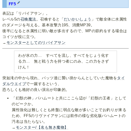
FF5
表記は「リバイアサン」。
レベル5の
召喚魔法
。召喚すると「
だいかいしょう
」で敵全体に水属性
のダメージを与える。基本攻撃力195、消費MP39。
後半になると水属性に弱い敵が多出するので、MPの節約をする場合は
コイツが役に立つ。
→
モンスターとしてのリバイアサン
わが水の力… すべてを流し、すべてをじょう化す
る力… 無と戦う力を持つ者にのみ、この力をさず
けん！
突如滝の中から現れ、バッツ達に襲い掛からんとしていた魔物を
タイ
ダルウエイブ
で一蹴するという、
恐ろしくも格好の良い演出が印象的。
「幻獣の神」バハムートと共にここら辺が「幻獣の王者」として
のピークか。
属性強化は難しくとも終盤に弱点な敵が多いことでお釣りが来る
ため、FF5のリヴァイアサンには前作の様な劣化版バハムートの
汚名は当たらない。
→
モンスター/【名も無き魔物】