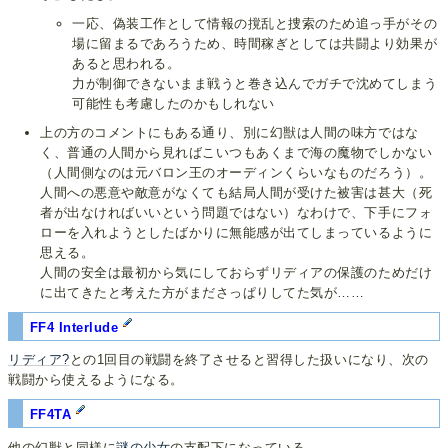
一応、偽装工作として情報の撹乱と捜索のため追っ手がその
場に留まるであろうため、時間稼ぎとしては共闘より効果が
あると思われる。
力が制御できないまま戦うと巻き込んでガチで沈めてしまう
可能性も考慮したのかもしれない
上の方のコメントにもある通り、別に幻獣は人間の味方ではな
く、普通の人間から見ればこいつもあくまで海の魔物でしかない
（人間側なのは元バロン王のオーディンくらいなものだろう）。
人間への悪意や敵意がなくても結局人間が受けた被害は甚大（死
者が出なければいいという問題ではない）なわけで、下手にフォ
ローを入れようとしたばかりに無能感が出てしまっているように
思える。
人間の安全は最初から気にしておらずリディアの保護のためだけ
に出てきたと考えた方がまださっぱりしてた気が……
FF4 Interlude
リディア?
との1回目の戦闘を終了させると習得した扱いになり、次の
戦闘から使えるようになる。
FF4TA
他の幻獣と同様に
謎の少女
の支配下になっている。