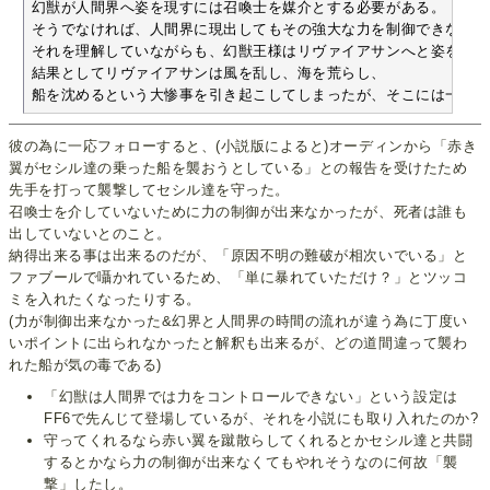
幻獣が人間界へ姿を現すには召喚士を媒介とする必要がある。

そうでなければ、人間界に現出してもその強大な力を制御できなくな
それを理解していながらも、幻獣王様はリヴァイアサンへと姿を変え
結果としてリヴァイアサンは風を乱し、海を荒らし、

船を沈めるという大惨事を引き起こしてしまったが、そこには一切の
彼の為に一応フォローすると、(小説版によると)オーディンから「赤き
翼がセシル達の乗った船を襲おうとしている」との報告を受けたため
先手を打って襲撃してセシル達を守った。
召喚士を介していないために力の制御が出来なかったが、死者は誰も
出していないとのこと。
納得出来る事は出来るのだが、「原因不明の難破が相次いでいる」と
ファブールで囁かれているため、「単に暴れていただけ？」とツッコ
ミを入れたくなったりする。
(力が制御出来なかった&幻界と人間界の時間の流れが違う為に丁度い
いポイントに出られなかったと解釈も出来るが、どの道間違って襲わ
れた船が気の毒である)
「幻獣は人間界では力をコントロールできない」という設定は
FF6で先んじて登場しているが、それを小説にも取り入れたのか?
守ってくれるなら赤い翼を蹴散らしてくれるとかセシル達と共闘
するとかなら力の制御が出来なくてもやれそうなのに何故「襲
撃」したし。