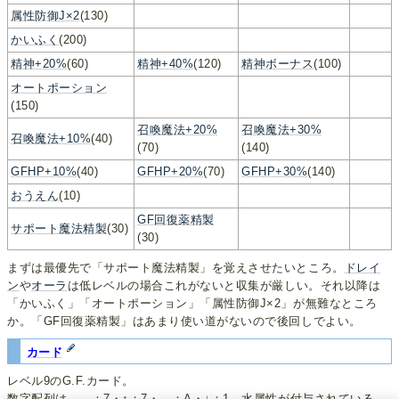
属性防御J×2
(130)
かいふく
(200)
精神+20%
(60)
精神+40%
(120)
精神ボーナス
(100)
オートポーション
(150)
召喚魔法+20%
召喚魔法+30%
召喚魔法+10%
(40)
(70)
(140)
GFHP+10%
(40)
GFHP+20%
(70)
GFHP+30%
(140)
おうえん
(10)
GF回復薬精製
サポート魔法精製
(30)
(30)
まずは最優先で「サポート魔法精製」を覚えさせたいところ。
ドレイ
ン
や
オーラ
は低レベルの場合これがないと収集が厳しい。それ以降は
「かいふく」「オートポーション」「属性防御J×2」が無難なところ
か。「GF回復薬精製」はあまり使い道がないので後回しでよい。
カード
レベル9のG.F.カード。
数字配列は ←：7・↑：7・→：A・↓：1。水属性が付与されている。