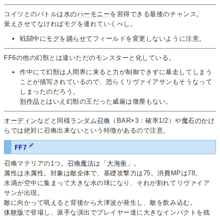
コイツとのバトルは
水のハーモニー
を習得できる最後のチャンス。
覚えさせてなければモグを連れていくべし。
戦闘中に
モグ
を
踊らせて
フィールドを変更しないように注意。
FF6の他の幻獣とは違いただのモンスターと化している。
作中にて幻獣は人間界に来ると力が制御できずに暴走してしまう
ことが描写されているので、恐らくリヴァイアサンもそうなって
しまったのだろう。
別作品
とはいえ幻獣の王だった威厳は微塵もない。
オーディン
などと同様
ランダム召喚
（BAR×3：確率1/2）や
魔石のかけ
ら
では絶対に召喚出来ないという特徴があるので注意。
FF7
召喚マテリアの1つ。
召喚魔法
は「
大海衝
」。
属性は水属性。対象は敵全体で、基礎攻撃力は75。消費MPは78。
水滴が空中に集まって大きな水の球になり、それが割れてリヴァイア
サンが出現。
敵に向かって吼えると背後から大津波が発生し、敵を飲み込む。
体験版
で登場し、派手な演出でプレイヤー達に大きなインパクトを残