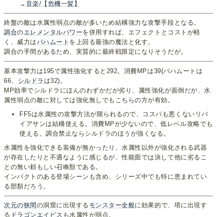
→
音楽/【危機一髪】
終盤の敵は水属性弱点の敵が多いため結構強力な攻撃手段となる。
調合
の
エレメンタルパワー
を併用すれば、エフェクトとコストが軽
く、威力は
バハムート
を上回る最強の魔法と化す。
調合の手間があるため、実質的に最終戦限定になりそうだが。
基本攻撃力は195で属性強化すると292。消費MPは39(バハムートは
66、
シルドラ
は32)。
MP効率でシルドラにほんのわずかだが劣り、属性強化が面倒だが、水
属性弱点の敵に対しては強化無しでもこちらの方が有効。
FF5は水属性の攻撃方法が限られるので、コスパも悪くないリバ
イアサンは結構使える。消費MPが少ないので、低レベル攻略でも
使える。調合禁止ならシルドラのほうが強くなる。
水属性を強化できる装備が無かったり、水属性以外が強化される武器
が存在したりと不遇なように感じるが、性能面では決して他に劣るこ
との無い頼もしい召喚獣である。
インパクトのある登場シーンも含め、シリーズ中でも特に恵まれてい
る部類だろう。
次元の狭間
の洞窟に出現する
モン
スター
全般
に効果的で、塔に出現す
る
ドラゴンエイビス
も水属性が弱点。