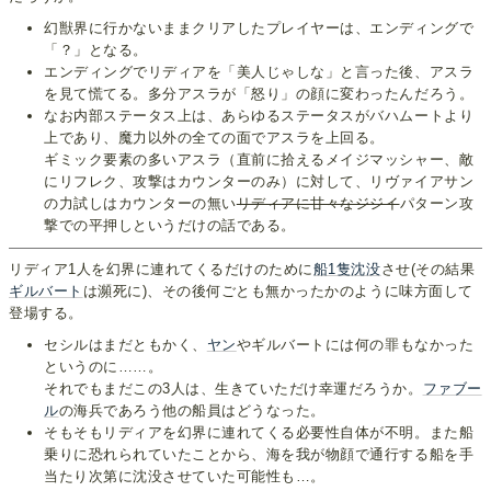
幻獣界に行かないままクリアしたプレイヤーは、エンディングで
「？」となる。
エンディングでリディアを「美人じゃしな」と言った後、アスラ
を見て慌てる。多分アスラが「怒り」の顔に変わったんだろう。
なお内部ステータス上は、あらゆるステータスがバハムートより
上であり、魔力以外の全ての面でアスラを上回る。
ギミック要素の多いアスラ（直前に拾えるメイジマッシャー、敵
にリフレク、攻撃はカウンターのみ）に対して、リヴァイアサン
の力試しはカウンターの無い
リディアに甘々なジジイ
パターン攻
撃での平押しというだけの話である。
リディア1人を幻界に連れてくるだけのために
船1隻沈没
させ(その結果
ギルバート
は瀕死に)、その後何ごとも無かったかのように味方面して
登場する。
セシルはまだともかく、
ヤン
やギルバートには何の罪もなかった
というのに……。
それでもまだこの3人は、生きていただけ幸運だろうか。
ファブー
ル
の海兵であろう他の船員はどうなった。
そもそもリディアを幻界に連れてくる必要性自体が不明。また船
乗りに恐れられていたことから、海を我が物顔で通行する船を手
当たり次第に沈没させていた可能性も…。