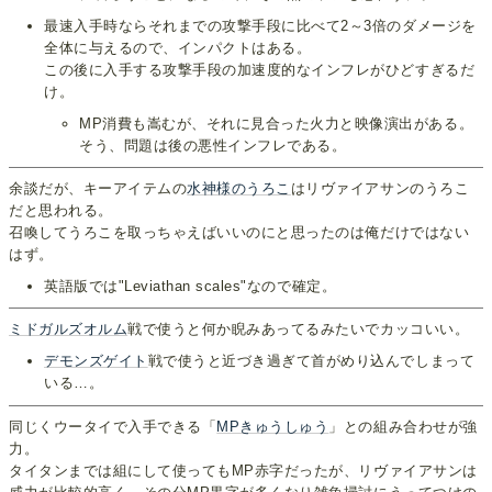
最速入手時ならそれまでの攻撃手段に比べて2～3倍のダメージを
全体に与えるので、インパクトはある。
この後に入手する攻撃手段の加速度的なインフレがひどすぎるだ
け。
MP消費も嵩むが、それに見合った火力と映像演出がある。
そう、問題は後の悪性インフレである。
余談だが、キーアイテムの
水神様のうろこ
はリヴァイアサンのうろこ
だと思われる。
召喚してうろこを取っちゃえばいいのにと思ったのは俺だけではない
はず。
英語版では"Leviathan scales"なので確定。
ミドガルズオルム
戦で使うと何か睨みあってるみたいでカッコいい。
デモンズゲイト
戦で使うと近づき過ぎて首がめり込んでしまって
いる…。
同じくウータイで入手できる「
MPきゅうしゅう
」との組み合わせが強
力。
タイタンまでは組にして使ってもMP赤字だったが、リヴァイアサンは