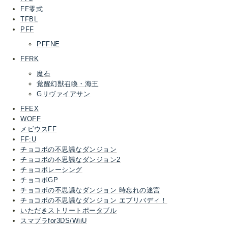
FF零式
TFBL
PFF
PFFNE
FFRK
魔石
覚醒幻獣召喚・海王
Gリヴァイアサン
FFEX
WOFF
メビウスFF
FF:U
チョコボの不思議なダンジョン
チョコボの不思議なダンジョン2
チョコボレーシング
チョコボGP
チョコボの不思議なダンジョン 時忘れの迷宮
チョコボの不思議なダンジョン エブリバディ！
いただきストリートポータブル
スマブラfor3DS/WiiU