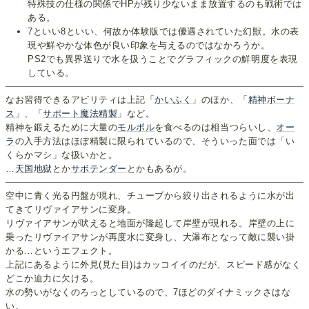
特殊技の仕様の関係でHPが残り少ないまま放置するのも戦術では
ある。
7といい8といい、何故か体験版では優遇されていた幻獣。水の表
現や鮮やかな体色が良い印象を与えるのではなかろうか。
PS2でも異界送りで水を扱うことでグラフィックの鮮明度を表現
している。
なお習得できるアビリティは上記「
かいふく
」のほか、「
精神ボーナ
ス
」、「
サポート魔法精製
」など。
精神を鍛えるために大量の
モルボル
を食べるのは相当つらいし、
オー
ラ
の入手方法はほぼ精製に限られているので、そういった面では「い
くらかマシ」な扱いかと。
…
天国
地獄
とか
サボテンダー
とかもあるが。
空中に青く光る円盤が現れ、チューブから絞り出されるように水が出
てきてリヴァイアサンに変身。
リヴァイアサンが吠えると地面が隆起して岸壁が現れる。岸壁の上に
乗ったリヴァイアサンが再度水に変身し、大瀑布となって敵に襲い掛
かる…というエフェクト。
上記にあるように外見(見た目)はカッコイイのだが、スピード感がなく
どこか迫力に欠ける。
水の勢いがなくのろっとしているので、7ほどのダイナミックさはな
い。