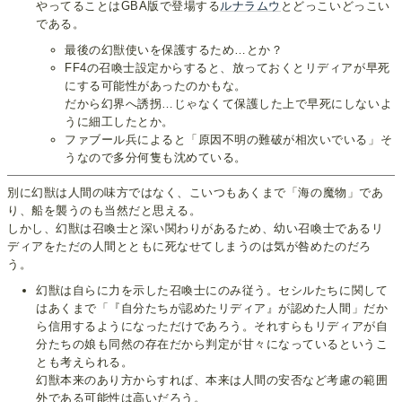
やってることはGBA版で登場する
ルナラムウ
とどっこいどっこい
である。
最後の幻獣使いを保護するため…とか？
FF4の召喚士設定からすると、放っておくとリディアが早死
にする可能性があったのかもな。
だから幻界へ誘拐…じゃなくて保護した上で早死にしないよ
うに細工したとか。
ファブール兵によると「原因不明の難破が相次いでいる」そ
うなので多分何隻も沈めている。
別に幻獣は人間の味方ではなく、こいつもあくまで「海の魔物」であ
り、船を襲うのも当然だと思える。
しかし、幻獣は召喚士と深い関わりがあるため、幼い召喚士であるリ
ディアをただの人間とともに死なせてしまうのは気が咎めたのだろ
う。
幻獣は自らに力を示した召喚士にのみ従う。セシルたちに関して
はあくまで「『自分たちが認めたリディア』が認めた人間」だか
ら信用するようになっただけであろう。それすらもリディアが自
分たちの娘も同然の存在だから判定が甘々になっているというこ
とも考えられる。
幻獣本来のあり方からすれば、本来は人間の安否など考慮の範囲
外である可能性は高いだろう。