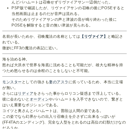
んどバハムートは召喚せずリヴァイアサン一辺倒だった。
PSP版で確認したが、リヴァイアサンの召喚の後にPOSEすると
当然画面は止まるのだが音声は流れる。
そのためリヴァイアサンの声と津波の音が鳴り終わった後に
POSEを解除すると音の無い津波が見られる。
名前が長いためか、召喚魔法の名称としては
【リヴァイア】
と略記さ
れている。
微妙にFF3の魔法の表記に近い。
海を治める神。
怒れば大洪水で世界を海底に沈めることも可能だが、雄大な精神を持
つため怒らせるのは余程のことをしないと不可能。
モンスター
としての強さも
妻の
アスラ
に劣っているため、本当に立場
が無い。
さらには
リディア
をさらった事からロリコン疑惑まで浮上している。
彼に会わないと
オーディン
やバハムートを入手できないので、繋ぎと
はいえ重要なポジションである。
コイツと奥さんとバハムートは、普段は人間の姿である。
この姿でなら幻界からの出入り召喚士を介さずに出来るっぽいが
(FF4TAのエンディング)、完全な人型をとれるのは高位の幻獣だけなの
だろうか。