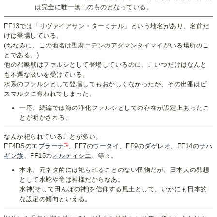
は完全に唯一無二のものとなっている。
FF13では「リヴァイアサン・ターミナル」という地名があり、名前だ
けは登場している。
(ちなみに、この地名は聖府エデンのアダマンタイマイがいる場所のこ
とである。)
他の召喚獣はファルシとして登場しているのに、こいつだけはなんと
も不遇な扱いを受けている。
水系のファルシとして登場してもおかしくなかったが、その出番はビ
スマルクに奪われてしまった。
一応、続編では海の浄化ファルシとしての存在が設定上あったこ
とが明かされる。
なんか祀られていることが多い。
*1
FF4DSの
エブラーナ
、FF7の
ウータイ
、FF9の
ダゲレオ
、FF14の
サハ
ギン族
、FF15の
オルティシエ
、等々。
本来、元ネタ的には祀られることのない怪物だが、日本人の発想
として水蛇や竜は神様だからなあ。
水神(そして田んぼの神)を信仰する風土として、いかにも日本的
な設定の傾向といえる。