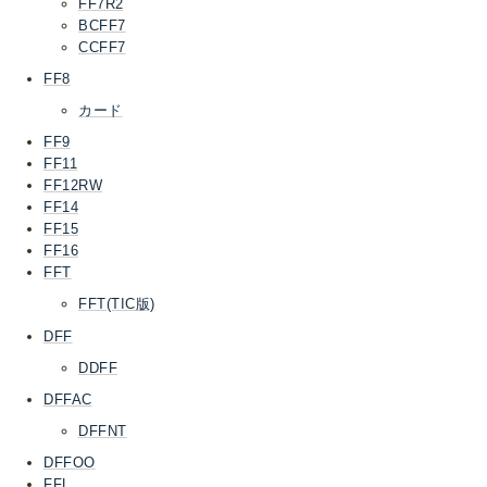
FF7R2
BCFF7
CCFF7
FF8
カード
FF9
FF11
FF12RW
FF14
FF15
FF16
FFT
FFT(TIC版)
DFF
DDFF
DFFAC
DFFNT
DFFOO
FFL