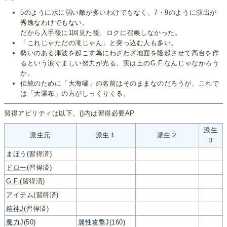
5のように水に弱い敵が多いわけでもなく、7・9のように演出が
秀逸なわけでもない。
だから入手後に1回見た後、ロクに召喚しなかった。
「これじゃただの滝じゃん」と突っ込む人も多い。
勢いのある津波を起こす為にわざわざ地面を隆起させて高台を作
るという涙ぐましい努力が光る。実は土のG.F.なんじゃなかろう
か。
伝統のために「大海嘯」の名前はそのままなのだろうが、これで
は「大瀑布」の方がしっくりくる。
習得アビリティは以下。()内は習得必要AP
派生
派生元
派生１
派生２
３
まほう
(習得済)
ドロー
(習得済)
G.F.
(習得済)
アイテム
(習得済)
精神J
(習得済)
魔力J
(50)
属性攻撃J
(160)