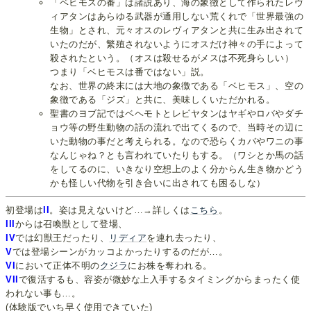
「ベヒモスの番」は諸説あり、海の象徴として作られたレヴ
ィアタンはあらゆる武器が通用しない荒くれで「世界最強の
生物」とされ、元々オスのレヴィアタンと共に生み出されて
いたのだが、繁殖されないようにオスだけ神々の手によって
殺されたという。（オスは殺せるがメスは不死身らしい）
つまり「ベヒモスは番ではない」説。
なお、世界の終末には大地の象徴である「ベヒモス」、空の
象徴である「ジズ」と共に、美味しくいただかれる。
聖書のヨブ記ではベヘモトとレビヤタンはヤギやロバやダチ
ョウ等の野生動物の話の流れで出てくるので、当時その辺に
いた動物の事だと考えられる。なので恐らくカバやワニの事
なんじゃね？とも言われていたりもする。（ワシとか馬の話
をしてるのに、いきなり空想上のよく分からん生き物かどう
かも怪しい代物を引き合いに出されても困るしな）
初登場は
II
。姿は見えないけど…→詳しくは
こちら
。
III
からは召喚獣として登場、
IV
では幻獣王だったり、
リディア
を連れ去ったり、
V
では登場シーンがカッコよかったりするのだが…。
VI
において正体不明の
クジラ
にお株を奪われる。
VII
で復活するも、容姿が微妙な上入手するタイミングからまったく使
われない事も…。
(体験版でいち早く使用できていた)