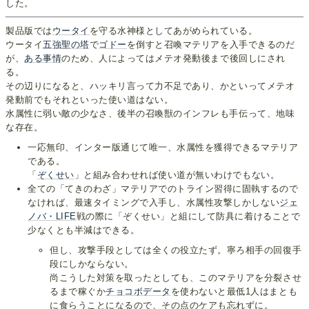
した。
製品版では
ウータイ
を守る水神様としてあがめられている。
ウータイ
五強聖の塔
で
ゴドー
を倒すと召喚マテリアを入手できるのだ
が、
ある事情
のため、人によってはメテオ発動後まで後回しにされ
る。
その辺りになると、ハッキリ言って力不足であり、かといってメテオ
発動前でもそれといった使い道はない。
水属性に弱い敵の少なさ、後半の召喚獣のインフレも手伝って、地味
な存在。
一応無印、インター版通じて唯一、水属性を獲得できるマテリア
である。
「
ぞくせい
」と組み合わせれば使い道が無いわけでもない。
全ての「てきのわざ」マテリアでのトライン習得に固執するので
なければ、最速タイミングで入手し、水属性攻撃しかしない
ジェ
ノバ・LIFE
戦の際に「ぞくせい」と組にして防具に着けることで
少なくとも半減はできる。
但し、攻撃手段としては全くの役立たず。寧ろ相手の回復手
段にしかならない。
尚こうした対策を取ったとしても、このマテリアを分裂させ
るまで稼ぐか
チョコボデータ
を使わないと最低1人はまとも
に食らうことになるので、その点のケアも忘れずに。