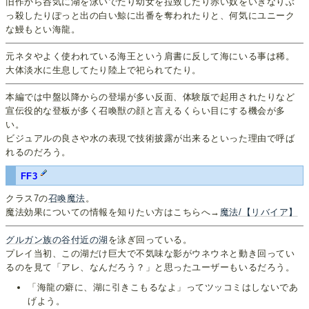
旧作から呑気に湖を泳いでたり幼女を拉致したり赤い奴をいきなりぶ
っ殺したりぽっと出の白い鯨に出番を奪われたりと、何気にユニーク
な鰻もとい海龍。
元ネタやよく使われている海王という肩書に反して海にいる事は稀。
大体淡水に生息してたり陸上で祀られてたり。
本編では中盤以降からの登場が多い反面、体験版で起用されたりなど
宣伝役的な登板が多く召喚獣の顔と言えるくらい目にする機会が多
い。
ビジュアルの良さや水の表現で技術披露が出来るといった理由で呼ば
れるのだろう。
FF3
クラス7の
召喚魔法
。
魔法効果についての情報を知りたい方はこちらへ→
魔法/【リバイア】
グルガン族の谷付近の湖
を泳ぎ回っている。
プレイ当初、この湖だけ巨大で不気味な影がウネウネと動き回ってい
るのを見て「アレ、なんだろう？」と思ったユーザーもいるだろう。
「海龍の癖に、湖に引きこもるなよ」ってツッコミはしないであ
げよう。