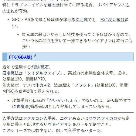
特にドラゴンエイビスを
竜の牙
目当てに狩る場合、リバイアサンの
も
のまね
が有効。
SFC・PS版で最も経験値が稼げる
次元城
でも、
水に
弱い
敵は
多
い。
次元城の敵はいやらしい特技を使ってくる奴ばかりなので、
こいつらの弱点を突いて一掃できるリバイアサンは本当に心
強い。
FF6(GBA版)
追加で登場する
幻獣
/
魔石
。
召喚魔法
は「
タイダルウェイブ
」。高威力の水属性全体攻撃。必中、
効果値130、消費MP70。
能力値ボーナスは
体力
＋2。追加魔法「
フラッド
」(効果値100、消費
MP60)を倍率2倍で覚えられる。
攻撃手段が伝統の「
だいかいしょう
」でないのは、SFC版ですで
に
青魔法
(効果値50)として登場してしまっているから。
入手方法は
ファルコン
入手後、
ニケア
あるいは
サウスフィガロ
から定
期船に乗ると出現する
リヴァイアサン
をバトルで倒すこと。
このシリーズでは数少ない、倒して入手するパターン。