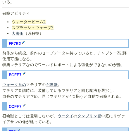
いる。
召喚アビリティ
ウォータービーム
?
スプラッシュウェーブ
?
大海衝
（必殺技）
FF7R2
前作から続投。前作のセーブデータを持っていると、チャプター2以降
使用可能になる。
特典マテリアなのでワールドレポートによる強化ができないのが難。
BCFF7
ウォ
ータ
系の
マテリアの
召喚獣
。
マテリア要請時に、装備しているマテリアと同じ魔法を選択し、
自身のマテリア含め、同じマテリアが4つ揃うと自動で召喚される。
CCFF7
召喚獣としては登場しないが、
ウータイ
の
タンブリン砦
中庭にリヴァ
イアサンの像が建っている。