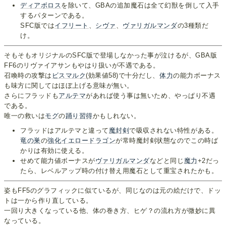
ディアボロス
を除いて、GBAの追加魔石は全て幻獣を倒して入手
するパターンである。
SFC版では
イフリート
、
シヴァ
、
ヴァリガルマンダ
の3種類だ
け。
そもそもオリジナルのSFC版で登場しなかった事が泣けるが、GBA版
FF6のリヴァイアサンもやはり扱いが不遇である。
召喚時の攻撃は
ビスマルク
(効果値58)で十分だし、
体力
の能力ボーナス
も味方に関してはほぼ上げる意味が無い。
さらにフラッドも
アルテマ
があれば使う事は無いため、やっぱり不遇
である。
唯一の救いは
モグ
の
踊り習得
かもしれない。
フラッドはアルテマと違って
魔封剣
で吸収されない特性がある。
竜の巣
の
強化イエロードラゴン
が常時魔封剣状態なのでこの時ば
かりは有効に使える。
せめて能力値ボーナスが
ヴァリガルマンダ
などと同じ
魔力
+2だっ
たら、レベルアップ時の付け替え用魔石として重宝されたかも。
姿もFF5のグラフィックに似ているが、同じなのは元の絵だけで、ドッ
トは一から作り直している。
一回り大きくなっている他、体の巻き方、ヒゲ？の流れ方が微妙に異
なっている。