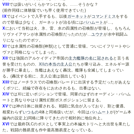
VIII
では扱いがいくらかマシになる。……そうかな？
(前作同様に体験版でいち早く使用できていた)
IX
ではイベントで入手するも、以後
ガーネット
が
コマンドミス
をする
ので登場は少なく、ガーネットが治る頃には
バハムート
が…。
X
において当初は火、氷、雷、水の四属性の召喚獣が登場し、もちろん
リヴァイアサンが水属性の召喚獣だったのだが…
ユウナ
が水中戦闘ム
リになったのでボツ。
XI
では水属性の召喚獣(神獣)として普通に登場。ついにイフリートやシ
ヴァと同格になってしまった。
XII
では強国のアルケイディア帝国の
主力艦隊の名に冠される
と言う名
誉を受けたものの、
XIIの本当の主人公
たちが乗り込み、エネルギー源
が勝手に暴走し、当艦はあえなく轟沈。艦隊も全滅してしまってい
る。(轟沈する前に、主人公達は脱出している)
XIII
ではノーチラスでの召喚獣パレードに出演する予定だったがあえな
くボツに。続編で存在をにおわされるも、出番はない。
XIV
ではXIに近いポジションで登場。同輩のはずのオーディン・バハム
ートと異なりやはり属性幻獣ボスポジションに留まる。
XV
では神の1体に抜擢される。戦闘に気合が入っており、割と優遇。
相変わらず
い
つ
も
の
4体と同格扱いだが、今回は
バハムート
が(ゲーム本
編内の設定上)同格に降りてきたので相対的に地位向上。
XVI
では最終DLCのボスとして事実上の本編大トリへと大出世を果たし
た。戦闘の難易度も作中最高難易度となっている。