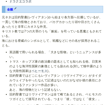
ドラクエコラボ
全般
元ネタは旧約聖書(レヴィアタン)から始まり各方面へ伝播しているが、
一貫して海の怪物とされており、バカデカかったり頭や目がたくさん
あったりと非常にカオスな外見。
キリスト教では7つの大罪のうち「嫉妬」を司っている悪魔ともされて
いる。
海における脅威のシンボルとして、戦艦などにその名が採用されるこ
とも。
英語圏で用いられる場合、「大きな怪物」というニュアンスが多
い。
トマス・ホッブズ著の政治書の題名としても知られる他、日英米
のような海洋性国家の象徴としても扱われる(対して独中露のよう
な大陸性国家は
ベヒーモス
)。
旧約聖書ではどこにもレヴィアタン（リヴァイアサン）がタイダ
ルウェイブをやったなんて記述はないのだがなぜか彼の責任にさ
れているファンタジー作品が多い。
あと、海の怪物だという記述もない。
旧約聖書ではリヴァイアサンは全て雌であるとされ、ベヒモスの
ツガイとして描写されている。つまり「彼」ではなく「彼女」。