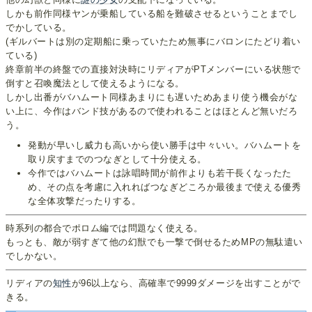
しかも前作同様ヤンが乗船している船を難破させるということまでし
でかしている。
(ギルバートは別の定期船に乗っていたため無事にバロンにたどり着い
ている)
終章前半の終盤での直接対決時にリディアがPTメンバーにいる状態で
倒すと召喚魔法として使えるようになる。
しかし出番がバハムート同様あまりにも遅いためあまり使う機会がな
い上に、今作はバンド技があるので使われることはほとんど無いだろ
う。
発動が早いし威力も高いから使い勝手は中々いい。バハムートを
取り戻すまでのつなぎとして十分使える。
今作ではバハムートは詠唱時間が前作よりも若干長くなったた
め、その点を考慮に入れればつなぎどころか最後まで使える優秀
な全体攻撃だったりする。
時系列の都合でポロム編では問題なく使える。
もっとも、敵が弱すぎて他の幻獣でも一撃で倒せるためMPの無駄遣い
でしかない。
リディアの
知性
が96以上なら、高確率で9999ダメージを出すことがで
きる。