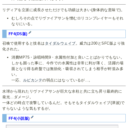
リディアを立派に成長させただけでも功績は大きい(身体的な意味で)。
むしろその点でリヴァイアサンを憎むロリコンプレイヤーもそれ
なりにいる。
FF4(DS版)
召喚で使用すると技名は
タイダルウェイブ
。威力は200とSFC版より強
化された。
消費MP75・詠唱時間9・水属性付加と良いことばかりでもない。
しかも困った事に、今作での水属性は非常に利が薄く、活躍の場
面となり得る終盤では無効化・吸収されてしまう相手が軒並み多
い。
一応、
ルビカンテ
の弱点にはなっているが…。
水球から現れたリヴァイアサンが巨大な水柱と共に立ち昇り最終的に
発光…ダメージ。
一体どの時点で攻撃しているんだ。そもそもタイダルウェイブ(津波)で
すらないような気もするが。
FF4(小説版)