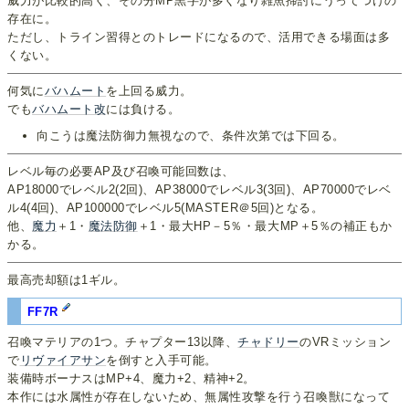
威力が比較的高く、その分MP黒字が多くなり雑魚掃討にうってつけの
存在に。
ただし、トライン習得とのトレードになるので、活用できる場面は多
くない。
何気に
バハムート
を上回る威力。
でも
バハムート改
には負ける。
向こうは魔法防御力無視なので、条件次第では下回る。
レベル毎の必要AP及び召喚可能回数は、
AP18000でレベル2(2回)、AP38000でレベル3(3回)、AP70000でレベ
ル4(4回)、AP100000でレベル5(MASTER＠5回)となる。
他、
魔力
＋1・
魔法防御
＋1・最大HP－5％・最大MP＋5％の補正もか
かる。
最高売却額は1ギル。
FF7R
召喚マテリアの1つ。チャプター13以降、
チャドリー
のVRミッション
で
リヴァイアサン
を倒すと入手可能。
装備時ボーナスはMP+4、魔力+2、精神+2。
本作には水属性が存在しないため、無属性攻撃を行う召喚獣になって