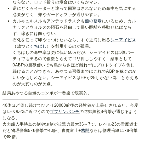
ならない。ロッド折りの場合はいくらかマシ。
逆にどくろイーターと違って回避はされないため命中を気にする
必要がなく、斧やガードオファが通りやすい。
カルキュルスルもアンデッドラスクも
船の墓場
にいるため、カル
ナックとウォルスの隕石を経由して長い距離を移動せねばなら
ず、稼ぎには向かない。
石化を使って即やっつけたいなら、すぐ近海に出る
シーアイビス
（放つと
くちばし
）を利用するのが最善。
くちばしの命中率は更に低い50%だが、シーアイビスは3体パー
ティでも出るので複数とらえてゴリ押ししやすく、結果として
0ABPの魔獣使いでも島からさほど離れずにプロトタイプを倒し
続けることができる。あやつる習得まではこれでABPを稼ぐのが
いいかもしれない。シーアイビスはHPが25しかない為、とらえる
のが大変なのが欠点。
結局あやつる自爆のコンボが一番楽で現実的。
40体ほど倒し続けてひとり20000前後の経験値が上乗せされると、今度
はレベル23に近づくので
ゴブリンパンチ
の防御無視8倍撃が通じるよう
になる。
火力船入手時点の剣や短剣が攻撃力最大36～7で、レベル23の青魔道士
だと物理倍率5×8倍撃で40倍、青魔道士+
格闘
ならば物理倍率11×8倍撃
で88倍。