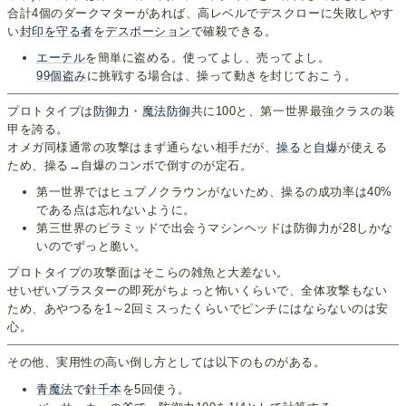
合計4個のダークマターがあれば、高レベルでデスクローに失敗しやす
い
封印を守る者
を
デスポーション
で確殺できる。
エーテル
を簡単に盗める。使ってよし、売ってよし。
99個盗み
に挑戦する場合は、操って動きを封じておこう。
プロトタイプは
防御力
・
魔法防御
共に100と、第一世界最強クラスの装
甲を誇る。
オメガ同様通常の攻撃はまず通らない相手だが、
操る
と
自爆
が使える
ため、操る→自爆のコンボで倒すのが定石。
第一世界ではヒュプノクラウンがないため、操るの成功率は40%
である点は忘れないように。
第三世界のピラミッドで出会うマシンヘッドは防御力が28しかな
いのでずっと脆い。
プロトタイプの攻撃面はそこらの雑魚と大差ない。
せいぜいブラスターの即死がちょっと怖いくらいで、全体攻撃もない
ため、あやつるを1～2回ミスったくらいでピンチにはならないのは安
心。
その他、実用性の高い倒し方としては以下のものがある。
青魔法
で
針千本
を5回使う。