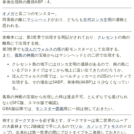
単体出現時の獲得ABP：4。
オメガ
と瓜二つのモンスター。
同系統の敵に
マシンヘッド
がおり、どちらも
古代ロンカ文明
の遺物と
思われる。
攻略本には、第1世界で出現する明記がされており、
クレセント
の南の
離島にて出現する他、
第3世界でも
沈んだウォルスの塔
の影モンスターとして出現する。
また、
孤島の神殿
の宝箱からはマシンヘッドとの二択で出現する。
クレセント島の地下にはロンカ文明の遺跡があるので、南の島に
いるプロトタイプはそこから地上に這い出てきたのだろうか。
沈んだウォルスの塔では、レベルチェッカーとの2匹のパーティで
出現する。その場合は3ABP。単体時(4ABP)より少なくなってい
る。
孤島の神殿の宝箱から出現した時は逃走不可。とんずらでも逃げられ
ない(SFC版、スマホ版で確認)。
GBA版以降では、
モンスター図鑑
用に一回は倒しておきたい。
倒すと
ダークマター
を必ず落とす。ダークマターは第二世界のムーア
の大森林までに2個確定で手に入るので(
ソル カノン
と
アトモス
のドロ
ップ)、出来れば第一世界の間にプロトタイプを二体倒しておきたい。