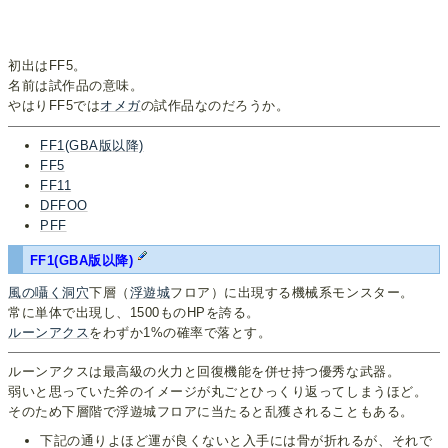
初出はFF5。
名前は試作品の意味。
やはりFF5では
オメガ
の試作品なのだろうか。
FF1(GBA版以降)
FF5
FF11
DFFOO
PFF
FF1(GBA版以降)
風の囁く洞穴
下層（
浮遊城
フロア）に出現する機械系モンスター。
常に単体で出現し、1500ものHPを誇る。
ルーンアクス
をわずか1%の確率で落とす。
ルーンアクスは最高級の火力と回復機能を併せ持つ優秀な武器。
弱いと思っていた斧のイメージが丸ごとひっくり返ってしまうほど。
そのため下層階で浮遊城フロアに当たると乱獲されることもある。
下記の通りよほど運が良くないと入手には骨が折れるが、それで