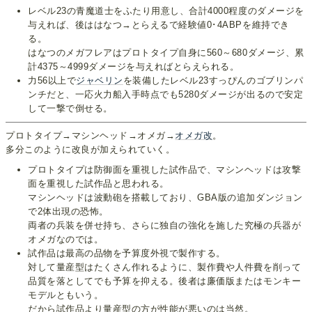
レベル23の青魔道士をふたり用意し、合計4000程度のダメージを
与えれば、後ははなつ→とらえるで経験値0･4ABPを維持でき
る。
はなつのメガフレアはプロトタイプ自身に560～680ダメージ、累
計4375～4999ダメージを与えればとらえられる。
力56以上で
ジャベリン
を装備したレベル23すっぴんのゴブリンパ
ンチだと、一応火力船入手時点でも5280ダメージが出るので安定
して一撃で倒せる。
プロトタイプ→マシンヘッド→オメガ→
オメガ改
。
多分このように改良が加えられていく。
プロトタイプは防御面を重視した試作品で、マシンヘッドは攻撃
面を重視した試作品と思われる。
マシンヘッドは波動砲を搭載しており、GBA版の追加ダンジョン
で2体出現の恐怖。
両者の兵装を併せ持ち、さらに独自の強化を施した究極の兵器が
オメガなのでは。
試作品は最高の品物を予算度外視で製作する。
対して量産型はたくさん作れるように、製作費や人件費を削って
品質を落としてでも予算を抑える。後者は廉価版またはモンキー
モデルともいう。
だから試作品より量産型の方が性能が悪いのは当然。