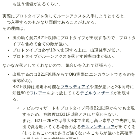
も狙う価値があるくらい。
実際にプロトタイプを倒してルーンアクスを入手しようとすると、
一つ入手するのもかなり面倒であることがわかる。
その理由は、
風の囁く洞穴B21F以降にプロトタイプが出現するので、プロトタ
イプを含めて全ての敵が強い。
プロトタイプは必ず1体で出現する上に、出現確率が低い。
プロトタイプがルーンアクスを落とす確率自体が低い。
なかなか落としてくれないので、気合いを入れて頑張ろう。
出現するのはB21F以降からでOK(実際にエンカウントできるのを
確認済み)。
B31F以降は逃走不可能な
ブラッディアイ
や運が悪いと2体同時に
知性80で
フレアー
をぶっ放してくる
デビルウィザード
が出現す
る。
デビルウィザードもプロトタイプ同様B21以降からでも出現
するため、危険度はB31F以降とさほど変わらない。
また、B21～29Fでは最大4体で出現し高い素早さで先攻し集
団で炎を吐いてくる場合のある
デスマンティコア
が出てくる
(もっともこいつはさほど強くない＆こちらが強いと高確率