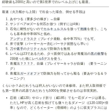
経験値も2000と高いので第1世界でのレベル上げにも最適。
最速（火力船から上陸）で出会った場合、倒せる手段は
あやつる（要多少の稼ぎ）→自爆
サンドベアorズーを何匹か放つ（倒すには4体）
石化に耐性がないので
カルキュルスル
を放って
抱擁
を使う。こち
らも基本命中率66%と低め。
アンデッドラスク
（ブレイク発動、命中率75%）でも可。
斧で攻撃（バーサーカー含むバーサク状態なら早い）
刀
や
素手
の
クリティカル
で防御力を無視
レベルは23であるため、少々面倒ではあるが青魔法の
黒の衝撃
を
2回使った後に
レベル5デス
を使う。
青魔法
？？？？
、自爆（プレイヤーキャラが自爆）（要ラーニン
グ）
青魔法
ガードオファ
で防御力を削ってから殴る（要あやつる＆ラ
ーニング）
くらいか？みだれうちは狩人がいないので未修得。また狩人取得後で
も第一世界の武器でみだれうち5000を突破させるのは非現実的。
忍術（威120）やロッド折り（威185）でも一応ダメージは通る。
ただしHPが高く忍術を投げても微々たるダメージ（(120-100)×倍
率）なので、どくろイーター（増殖時）のように収支プラスには