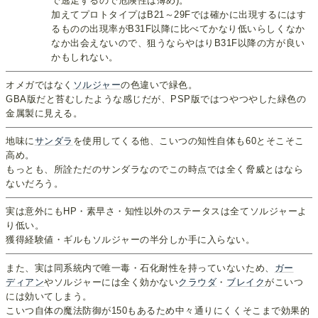
で逃走するので危険性は薄め)。
加えてプロトタイプはB21～29Fでは確かに出現するにはす
るものの出現率がB31F以降に比べてかなり低いらしくなか
なか出会えないので、狙うならやはりB31F以降の方が良い
かもしれない。
オメガではなく
ソルジャー
の色違いで緑色。
GBA版だと苔むしたような感じだが、PSP版ではつやつやした緑色の
金属製に見える。
地味に
サンダラ
を使用してくる他、こいつの知性自体も60とそこそこ
高め。
もっとも、所詮ただのサンダラなのでこの時点では全く脅威とはなら
ないだろう。
実は意外にもHP・素早さ・知性以外のステータスは全てソルジャーよ
り低い。
獲得経験値・ギルもソルジャーの半分しか手に入らない。
また、実は同系統内で唯一毒・石化耐性を持っていないため、
ガー
ディアン
やソルジャーには全く効かない
クラウダ
・
ブレイク
がこいつ
には効いてしまう。
こいつ自体の魔法防御が150もあるため中々通りにくくそこまで効果的