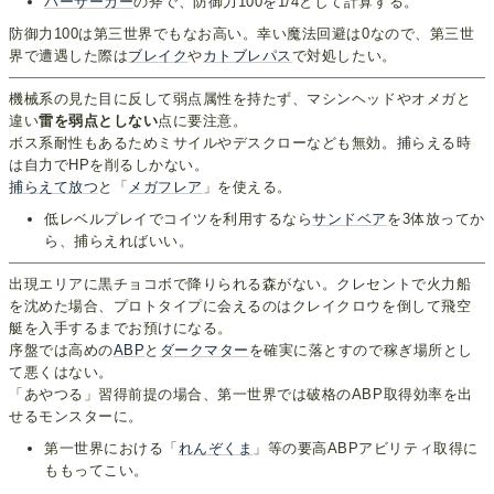
バーサーカー
の斧で、防御力100を1/4として計算する。
防御力100は第三世界でもなお高い。幸い魔法回避は0なので、第三世
界で遭遇した際は
ブレイク
や
カトブレパス
で対処したい。
機械系の見た目に反して弱点属性を持たず、マシンヘッドやオメガと
違い
雷を弱点としない
点に要注意。
ボス系耐性もあるためミサイルやデスクローなども無効。捕らえる時
は自力でHPを削るしかない。
捕らえて
放つ
と「
メガフレア
」を使える。
低レベルプレイでコイツを利用するなら
サンドベア
を3体放ってか
ら、捕らえればいい。
出現エリアに黒チョコボで降りられる森がない。クレセントで火力船
を沈めた場合、プロトタイプに会えるのはクレイクロウを倒して飛空
艇を入手するまでお預けになる。
序盤では高めの
ABP
と
ダークマター
を確実に落とすので稼ぎ場所とし
て悪くはない。
「あやつる」習得前提の場合、第一世界では破格のABP取得効率を出
せるモンスターに。
第一世界における「
れんぞくま
」等の要高ABPアビリティ取得に
ももってこい。