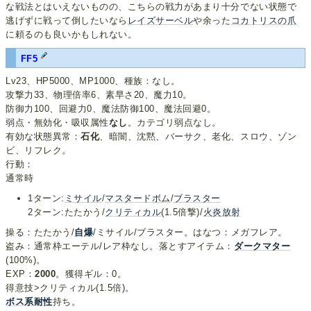
な戦法とはいえないものの、こちらの戦力があまり十分でない状態で
逃げずに戦って倒したいなら
レイズサーベル
や余った
コカトリスの爪
に頼るのも良いかもしれない。
FF5
Lv23、HP5000、MP1000、種族：なし。
攻撃力33、物理倍率6、素早さ20、魔力10。
防御力100、回避力0、魔法防御100、魔法回避0。
弱点・無効化・吸収属性
なし
。カテゴリ弱点なし。
有効な状態異常：
石化
、暗闇、沈黙、バーサク、老化、スロウ、ゾン
ビ、リフレク。
行動：
通常時
1ターン:
ミサイル
/
マスタードボム
/
ブラスター
2ターン:たたかう/
クリティカル
(1.5倍撃)/
火炎放射
操る：たたかう/
自爆
/ミサイル/ブラスター。はなつ：メガフレア。
盗み：通常枠エーテル/レア枠なし。落とすアイテム：
ダークマター
(100%)。
EXP：
2000
。獲得ギル：0。
得意技>クリティカル(1.5倍)。
ボス系耐性
持ち。