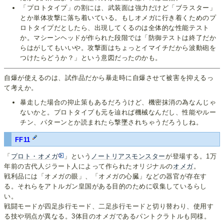
「プロトタイプ」の割には、武装面は強力だけど「ブラスター」
とか単体攻撃に落ち着いている。もしオメガに行き着くためのプ
ロトタイプだとしたら、出現してくるのは全体的な性能テスト
か。マシーンヘッドが作られた段階では「防御テストは終了だか
らはがしてもいいや。攻撃面はちょっとイマイチだから波動砲を
つけたらどうか？」という意図だったのかも。
自爆が使えるのは、試作品だから暴走時に自爆させて被害を抑えるっ
て考えか。
暴走した場合の抑止策もあるだろうけど、機密抹消の為なんじゃ
ないかと。プロトタイプも元を辿れば機械なんだし、性能やルー
チン、パターンとか読まれたら撃墜されちゃうだろうしね。
FF11
「
プロト・オメガ
」という
ノートリアスモンスター
が登場する。1万
年前の古代人ジラート人によって作られたオリジナルの
オメガ
。
戦利品には「オメガの眼」、「オメガの心臓」などの器官が存在す
る。それらをアトルガン皇国がある目的のために収集しているらし
い。
戦闘モードが四足歩行モード、二足歩行モードと切り替わり、使用す
る技や弱点が異なる。3体目のオメガであるパントクラトルも同様。